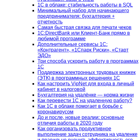
1С в облаке: стабильность работы в SQL
Минимальный набор для начинающего
предпринимателя: бухгалтерия +
отчетность
Самая быстрая связка для печати чеков
1С:DirectBank или Клиент-Банк прямо в
любимой программе
Дополнительные сервисы 1С:
«Контрагент», «1Спарк Риски», «Старт
ЭДО»
Три способа ускорить работу в программах
1С
Поддержка электронных трудовых книжек
(ЭТК) в программных решениях 1С
Как настроить VipNet для входа в личный
кабинет в налоговой
Бухгалтерия на удалёнке — норма жизни
Как перевести 1С на удаленную работу?
Как 1С в облаке помогает в борьбе с
коронавирусом
До и после, новые реалии: основные
отличия работы в 2020 году
Как организовать продуктивное
выполнение задач сотрудника на удаленке
и правильно оценить эффективность его