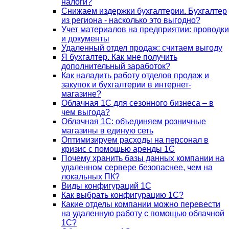
налоги?
Снижаем издержки бухгалтерии. Бухгалтер
из региона - насколько это выгодно?
Учет материалов на предприятии: проводки
и документы
Удаленный отдел продаж: считаем выгоду
Я бухгалтер. Как мне получить
дополнительный заработок?
Как наладить работу отделов продаж и
закупок и бухгалтерии в интернет-
магазине?
Облачная 1С для сезонного бизнеса – в
чем выгода?
Облачная 1С: объединяем розничные
магазины в единую сеть
Оптимизируем расходы на персонал в
кризис с помощью аренды 1С
Почему хранить базы данных компании на
удаленном сервере безопаснее, чем на
локальных ПК?
Виды конфигураций 1С
Как выбрать конфигурацию 1С?
Какие отделы компании можно перевести
на удаленную работу с помощью облачной
1С?