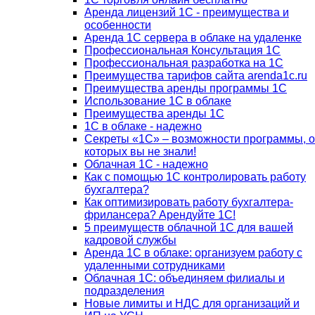
Аренда лицензий 1С - преимущества и
особенности
Аренда 1С сервера в облаке на удаленке
Профессиональная Консультация 1С
Профессиональная разработка на 1С
Преимущества тарифов сайта arenda1c.ru
Преимущества аренды программы 1С
Использование 1С в облаке
Преимущества аренды 1С
1С в облаке - надежно
Секреты «1С» – возможности программы, о
которых вы не знали!
Облачная 1С - надежно
Как с помощью 1С контролировать работу
бухгалтера?
Как оптимизировать работу бухгалтера-
фрилансера? Арендуйте 1С!
5 преимуществ облачной 1С для вашей
кадровой службы
Аренда 1С в облаке: организуем работу с
удаленными сотрудниками
Облачная 1С: объединяем филиалы и
подразделения
Новые лимиты и НДС для организаций и