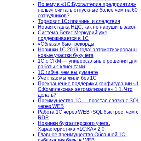
Почему в «1С:Бухгалтерия предприятия»
нельзя считать отпускные более чем на 60
сотрудников?
Тормозит 1C: причины и следствия
Новая ставка НДС, как не нарушить закон
Система Ветис Меркурий уже
поддерживается в 1С
«Облака» бьют рекорды
Новинки 1С 2019 года: автоматизированы
новые участки бухучета
1С с CRM — универсальные решения для
работы с клиентами
1С гибче, чем вы думаете
Учет: как мы жили без 1С
Прекращение поддержки конфигурации «1
С:Комплексная автоматизация» 1.1. Что
делать?
Преимущество 1С — простая связка с SQL
через WEB
Работа 1С через WEB+SQL быстрее, чем с
RDP
Новинки бухгалтерского учета.
Характеристика «1С:КА» 2.0
Главное преимущество Облачной 1С:
публикация базы в WEB