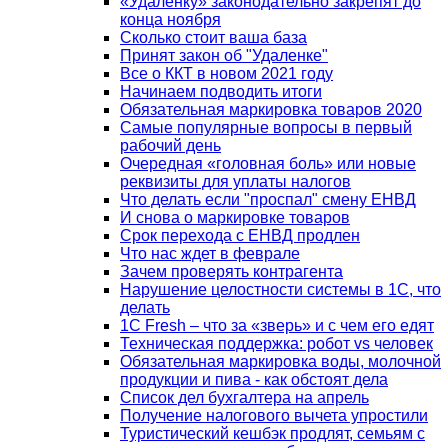
«Удаленку» законодательно закрепят до
конца ноября
Сколько стоит ваша база
Принят закон об "Удаленке"
Все о ККТ в новом 2021 году
Начинаем подводить итоги
Обязательная маркировка товаров 2020
Самые популярные вопросы в первый
рабочий день
Очередная «головная боль» или новые
реквизиты для уплаты налогов
Что делать если "проспал" смену ЕНВД
И снова о маркировке товаров
Срок перехода с ЕНВД продлен
Что нас ждет в феврале
Зачем проверять контрагента
Нарушение целостности системы в 1С, что
делать
1С Fresh – что за «зверь» и с чем его едят
Техническая поддержка: робот vs человек
Обязательная маркировка воды, молочной
продукции и пива - как обстоят дела
Список дел бухгалтера на апрель
Получение налогового вычета упростили
Туристический кешбэк продлят, семьям с