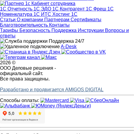
1С Отчетность
1С ЭДО
1С Контрагент
1С Фреш
1С
Номенклатура
1С ИТС
Хостинг 1С
Статьи
О компании
Партнерам
Сертификаты
Благотворительность
Контакты
Тарифы
Безопасность
Поддержка
Инструкции
Вопросы и
ответы
Поддержка 24/7
A-Desk
2026 ©
ООО Деловые решения -
официальный сайт.
Все права защищены.
Разработано и продвигается AMIGOS DIGITAL
Способы оплаты: