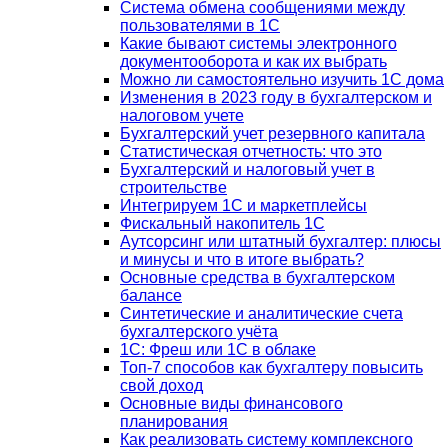
Система обмена сообщениями между
пользователями в 1С
Какие бывают системы электронного
документооборота и как их выбрать
Можно ли самостоятельно изучить 1С дома
Изменения в 2023 году в бухгалтерском и
налоговом учете
Бухгалтерский учет резервного капитала
Статистическая отчетность: что это
Бухгалтерский и налоговый учет в
строительстве
Интегрируем 1С и маркетплейсы
Фискальный накопитель 1С
Аутсорсинг или штатный бухгалтер: плюсы
и минусы и что в итоге выбрать?
Основные средства в бухгалтерском
балансе
Синтетические и аналитические счета
бухгалтерского учёта
1C: Фреш или 1С в облаке
Топ-7 способов как бухгалтеру повысить
свой доход
Основные виды финансового
планирования
Как реализовать систему комплексного