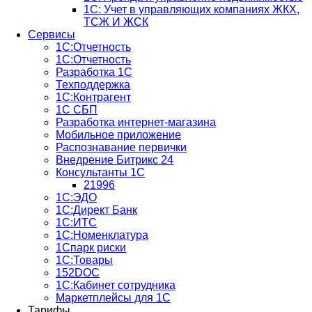
1C: Учет в управляющих компаниях ЖКХ,
ТСЖ И ЖСК
Сервисы
1С:Отчетность
1С:Отчетность
Разработка 1С
Техподдержка
1С:Контрагент
1С СБП
Разработка интернет-магазина
Мобильное приложение
Распознавание первички
Внедрение Битрикс 24
Консультанты 1С
21996
1С:ЭДО
1С:Директ Банк
1С:ИТС
1С:Номенклатура
1Спарк риски
1С:Товары
152DOC
1С:Кабинет сотрудника
Маркетплейсы для 1С
Тарифы