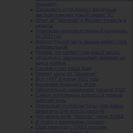
поднимут
Ознакомить сотрудника с расчетным
листком поможет новый сервис 1С
Отчет об "удаленке" в Москве: тонкости и
нюансы
Утвержден производственный календарь
на 2021 год
Накопительная часть пенсии может стать
добровольной
Ноябрь, что готовит нам новый месяц
«Удаленку» законодательно закрепят до
конца ноября
Сколько стоит ваша база
Принят закон об "Удаленке"
Все о ККТ в новом 2021 году
Начинаем подводить итоги
Обязательная маркировка товаров 2020
Самые популярные вопросы в первый
рабочий день
Очередная «головная боль» или новые
реквизиты для уплаты налогов
Что делать если "проспал" смену ЕНВД
И снова о маркировке товаров
Срок перехода с ЕНВД продлен
Что нас ждет в феврале