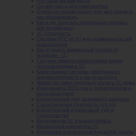
Что такое онлайн-касса
Онлайн-касса для самозанятых
Отчеты по онлайн-кассе: для чего нужны и
как сформировать
Как и где получить электронную подпись
для онлайн-касс
1С: Отчетность
Система ИТС от 1С и ее возможности для
пользователя
Как отличить фирменный продукт от
подделки - 1С
Система обмена сообщениями между
пользователями в 1С
Какие бывают системы электронного
документооборота и как их выбрать
Можно ли самостоятельно изучить 1С дома
Изменения в 2023 году в бухгалтерском и
налоговом учете
Бухгалтерский учет резервного капитала
Статистическая отчетность: что это
Бухгалтерский и налоговый учет в
строительстве
Интегрируем 1С и маркетплейсы
Фискальный накопитель 1С
Аутсорсинг или штатный бухгалтер: плюсы