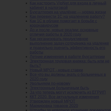
Как настроить VipNet для входа в личный
кабинет в налоговой
Бухгалтерия на удалёнке — норма жизни
Как перевести 1С на удаленную работу?
Как 1С в облаке помогает в борьбе с
коронавирусом
До и после, новые реалии: основные
отличия работы в 2020 году
Как организовать продуктивное
выполнение задач сотрудника на удаленке
и правильно оценить эффективность его
работы
Летние изменения в работе бухгалтерии
Электронная трудовая книжка: быть или не
быть?
Новый МРОТ - новые ставки
Все что вы должны знать о больничных в
2020 году
Увольняем по-новому
Электронным больничным быть
За что теперь могут исключить из ЕГРИП
ККТ 2020. Все актуальные изменения
Утвержден новый МРОТ
Маркировка товаров 2020
Штрафы за неверное хранение документов