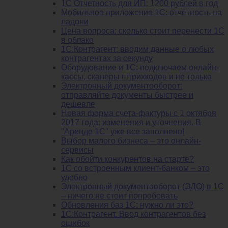
1С Отчетность для ИП: 1200 рублей в год
Мобильное приложение 1С: отчётность на
ладони
Цена вопроса: сколько стоит перенести 1С
в облако
1С:Контрагент: вводим данные о любых
контрагентах за секунду
Оборудование и 1С: подключаем онлайн-
кассы, сканеры штрихкодов и не только
Электронный документооборот:
отправляйте документы быстрее и
дешевле
Новая форма счета-фактуры с 1 октября
2017 года: изменения и уточнения. В
"Аренде 1С" уже все заполнено!
Выбор малого бизнеса – это онлайн-
сервисы
Как обойти конкурентов на старте?
1C со встроенным клиент-банком – это
удобно
Электронный документооборот (ЭДО) в 1С
– ничего не стоит попробовать
Обновления баз 1С: нужно ли это?
1С:Контрагент. Ввод контрагентов без
ошибок