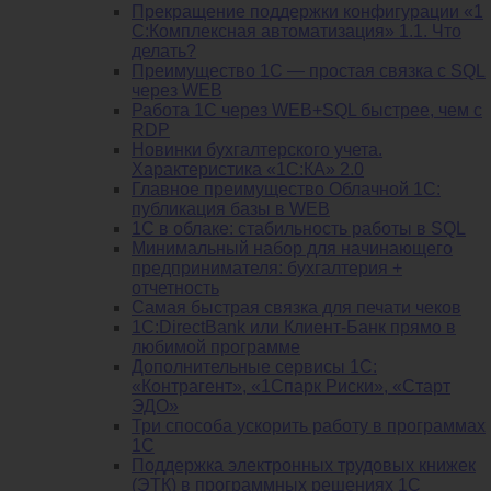
Прекращение поддержки конфигурации «1
С:Комплексная автоматизация» 1.1. Что
делать?
Преимущество 1С — простая связка с SQL
через WEB
Работа 1С через WEB+SQL быстрее, чем с
RDP
Новинки бухгалтерского учета.
Характеристика «1С:КА» 2.0
Главное преимущество Облачной 1С:
публикация базы в WEB
1С в облаке: стабильность работы в SQL
Минимальный набор для начинающего
предпринимателя: бухгалтерия +
отчетность
Самая быстрая связка для печати чеков
1С:DirectBank или Клиент-Банк прямо в
любимой программе
Дополнительные сервисы 1С:
«Контрагент», «1Спарк Риски», «Старт
ЭДО»
Три способа ускорить работу в программах
1С
Поддержка электронных трудовых книжек
(ЭТК) в программных решениях 1С