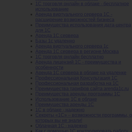
1С торговля онлайн в облаке - бесплатное
использование
Аренда виртуального сервера 1С -
расширение возможностей бизнеса
Преимущества использования дата-центра
для 1С
Аренда 1С сервера
Базы 1с удаленно
Аренда виртуального сервера 1с
Аренда 1С сервера в регионе Москва
1С торговля онлайн бесплатно
Аренда лицензий 1С - преимущества и
особенности
Аренда 1С сервера в облаке на удаленке
Профессиональная Консультация 1С
Профессиональная разработка на 1С
Преимущества тарифов сайта arenda1c.ru
Преимущества аренды программы 1С
Использование 1С в облаке
Преимущества аренды 1С
1С в облаке - надежно
Секреты «1С» – возможности программы, о
которых вы не знали!
Облачная 1С - надежно
Как с помощью 1С контролировать работу