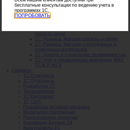
1С: Автосервис
бесплатные консультации по ведению учета в
1С: Розница. Аптека
программах 1С.
1С: Управление сервисным центром
ПОПРОБОВАТЬ
1С: Бухгалтерия предприятия сельского
хозяйства
1С: Розница. Магазин бытовой техники и
средств связи
1С: Розница. Магазин одежды и обуви
1С: Розница. Магазин строительных и
отделочных материалов
1С: Аренда и управление недвижимостью
1C: Учет в управляющих компаниях ЖКХ,
ТСЖ И ЖСК
Сервисы
1С:Отчетность
1С:Отчетность
Разработка 1С
Техподдержка
1С:Контрагент
1С СБП
Разработка интернет-магазина
Мобильное приложение
Распознавание первички
Внедрение Битрикс 24
Консультанты 1С