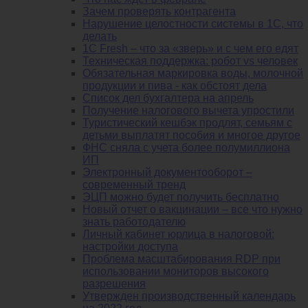
Зачем проверять контрагента
Нарушение целостности системы в 1С, что
делать
1С Fresh – что за «зверь» и с чем его едят
Техническая поддержка: робот vs человек
Обязательная маркировка воды, молочной
продукции и пива - как обстоят дела
Список дел бухгалтера на апрель
Получение налогового вычета упростили
Туристический кешбэк продлят, семьям с
детьми выплатят пособия и многое другое
ФНС сняла с учета более полумиллиона
ИП
Электронный документооборот –
современный тренд
ЭЦП можно будет получить бесплатно
Новый отчет о вакцинации – все что нужно
знать работодателю
Личный кабинет юрлица в налоговой:
настройки доступа
Проблема масштабирования RDP при
использовании мониторов высокого
разрешения
Утвержден производственный календарь