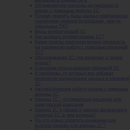
магазины в единую сеть
Оптимизируем расходы на персонал в
кризис с помощью аренды 1С
Почему хранить базы данных компании на
удаленном сервере безопаснее, чем на
локальных ПК?
Виды конфигураций 1С
Как выбрать конфигурацию 1С?
Какие отделы компании можно перевести
на удаленную работу с помощью облачной
1С?
Обслуживание 1С: что включает и зачем
нужно?
Сценарии использования облачной 1С
4 проблемы, от которых вас избавит
резервное копирование данных в облачной
1С
Автоматизируем работу склада с помощью
аренды 1С
Аренда 1С – оптимальное решение для
аудиторской компании
Аренда 1С в облаке и аренда физического
сервера 1С: в чем разница?
На что нужно обратить внимание при
выборе тарифа для аренды 1С?