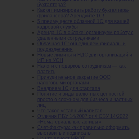
бухгалтера?
Как оптимизировать работу бухгалтера-
фрилансера? Арендуйте 1С!
5 преимуществ облачной 1С для вашей
кадровой службы
Аренда 1С в облаке: организуем работу с
удаленными сотрудниками
Облачная 1С: объединяем филиалы и
подразделения
Новые лимиты и НДС для организаций и
ИП на УСН
Налоги с подарков сотрудникам — как
платить
Принудительное закрытие ООО
налоговыми органами
Внедряем 1С для стартапа
Понятие и виды валютных ценностей:
просто о сложном для бизнеса и частных
лиц
Что такое уставный капитал
Отличия ПБУ 14/2007 от ФСБУ 14/2022
«Нематериальные активы»
Счет-фактура: как правильно оформить,
выставить и подписать
На что влияет МРОТ