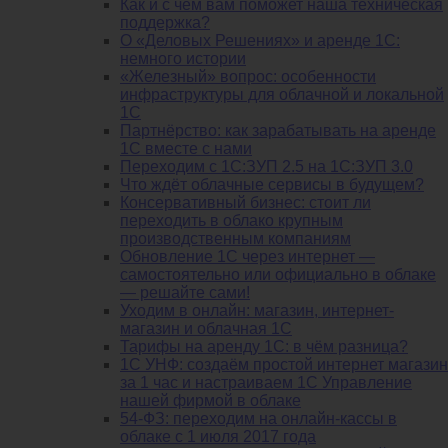
Как и с чем вам поможет наша техническая
поддержка?
О «Деловых Решениях» и аренде 1С:
немного истории
«Железный» вопрос: особенности
инфраструктуры для облачной и локальной
1С
Партнёрство: как зарабатывать на аренде
1С вместе с нами
Переходим с 1С:ЗУП 2.5 на 1С:ЗУП 3.0
Что ждёт облачные сервисы в будущем?
Консервативный бизнес: стоит ли
переходить в облако крупным
производственным компаниям
Обновление 1С через интернет —
самостоятельно или официально в облаке
— решайте сами!
Уходим в онлайн: магазин, интернет-
магазин и облачная 1С
Тарифы на аренду 1С: в чём разница?
1С УНФ: создаём простой интернет магазин
за 1 час и настраиваем 1С Управление
нашей фирмой в облаке
54-ФЗ: переходим на онлайн-кассы в
облаке с 1 июля 2017 года