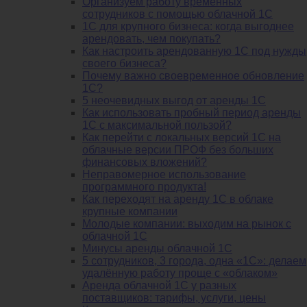
Организуем работу временных
сотрудников с помощью облачной 1С
1С для крупного бизнеса: когда выгоднее
арендовать, чем покупать?
Как настроить арендованную 1С под нужды
своего бизнеса?
Почему важно своевременное обновление
1С?
5 неочевидных выгод от аренды 1С
Как использовать пробный период аренды
1С с максимальной пользой?
Как перейти с локальных версий 1С на
облачные версии ПРОФ без больших
финансовых вложений?
Неправомерное использование
программного продукта!
Как переходят на аренду 1С в облаке
крупные компании
Молодые компании: выходим на рынок с
облачной 1С
Минусы аренды облачной 1С
5 сотрудников, 3 города, одна «1С»: делаем
удалённую работу проще с «облаком»
Аренда облачной 1С у разных
поставщиков: тарифы, услуги, цены