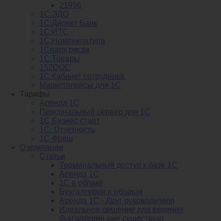
21996
1С:ЭДО
1С:Директ Банк
1С:ИТС
1С:Номенклатура
1Спарк риски
1С:Товары
152DOC
1С:Кабинет сотрудника
Маркетплейсы для 1С
Тарифы
Аренда 1С
Персональный сервер для 1С
1С Бизнес старт
1С: Отчетность
1C Фреш
О компании
Статьи
Терминальный доступ к базе 1С
Аренда 1С
1С в облаке
Бухгалтерия в облаках
Аренда 1С - Друг руководителя
Идеальное решение для ведения
бухгалтерии уже существует