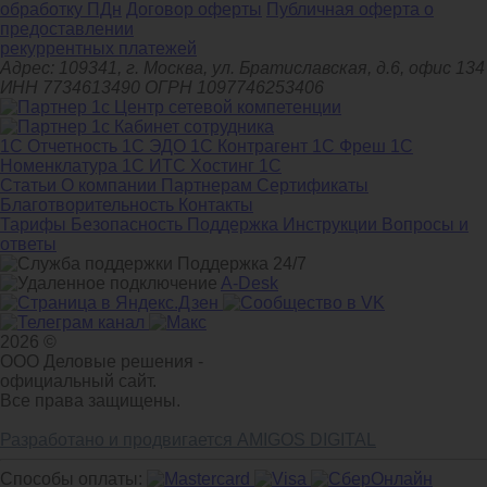
обработку ПДн
Договор оферты
Публичная оферта о
предоставлении
рекуррентных платежей
Адрес: 109341, г. Москва, ул. Братиславская, д.6, офис 134
ИНН 7734613490 ОГРН 1097746253406
1С Отчетность
1С ЭДО
1С Контрагент
1С Фреш
1С
Номенклатура
1С ИТС
Хостинг 1С
Статьи
О компании
Партнерам
Сертификаты
Благотворительность
Контакты
Тарифы
Безопасность
Поддержка
Инструкции
Вопросы и
ответы
Поддержка 24/7
A-Desk
2026 ©
ООО Деловые решения -
официальный сайт.
Все права защищены.
Разработано и продвигается AMIGOS DIGITAL
Способы оплаты: