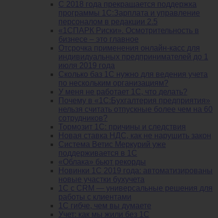
С 2018 года прекращается поддержка
программы 1С:Зарплата и управление
персоналом в редакции 2.5
«1СПАРК Риски». Осмотрительность в
бизнесе – это главное
Отсрочка применения онлайн-касс для
индивидуальных предпринимателей до 1
июля 2019 года
Сколько баз 1C нужно для ведения учета
по нескольким организациям?
У меня не работает 1С, что делать?
Почему в «1С:Бухгалтерия предприятия»
нельзя считать отпускные более чем на 60
сотрудников?
Тормозит 1C: причины и следствия
Новая ставка НДС, как не нарушить закон
Система Ветис Меркурий уже
поддерживается в 1С
«Облака» бьют рекорды
Новинки 1С 2019 года: автоматизированы
новые участки бухучета
1С с CRM — универсальные решения для
работы с клиентами
1С гибче, чем вы думаете
Учет: как мы жили без 1С