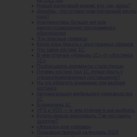
на 2022 год
Новый налоговый режим: кто, где, когда?
Декабрь - что готовит нам последний месяц
года?
Альтернативы больше нет или
импортозамещение программного
обеспечения
Эти опасные сервисы
Когда пора бежать с иностранных облаков
Что такое хостинг 1С
В чем отличие «Аренды 1С» от «Хостинга
1С»
Подписывать документы стало проще
Почему хостинг под 1С лучше брать у
специализированных поставщиков?
На что обратить внимание при выборе
хостинга
Автоматизация мебельного производства
1С
Блокировка 1С
VPS и VDS — в чем отличия и как выбрать
Купить нельзя арендовать. Где поставить
запятую?
«Железо» или «облако»
Производственный календарь 2023