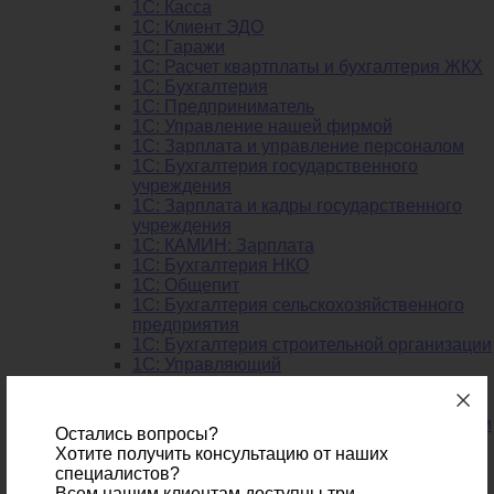
1C: Касса
1С: Клиент ЭДО
1С: Гаражи
1C: Расчет квартплаты и бухгалтерия ЖКХ
1C: Бухгалтерия
1C: Предприниматель
1C: Управление нашей фирмой
1C: Зарплата и управление персоналом
1C: Бухгалтерия государственного
учреждения
1C: Зарплата и кадры государственного
учреждения
1C: КАМИН: Зарплата
1C: Бухгалтерия НКО
1С: Общепит
1С: Бухгалтерия сельскохозяйст­венного
предприятия
1С: Бухгалтерия строительной организации
1С: Управляющий
Отраслевые решения
1С: Розница. Ювелирный магазин
1С: Бухгалтерия строительной организации
Остались вопросы?
1С: Розница. Салон оптики
Хотите получить консультацию от наших
1С: Розница. Магазин автозапчастей
специалистов?
1C: Общепит
Всем нашим клиентам доступны три