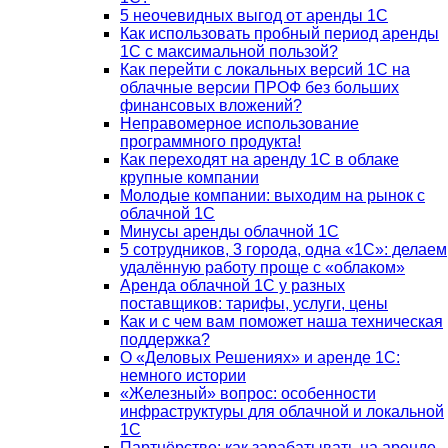
5 неочевидных выгод от аренды 1С
Как использовать пробный период аренды
1С с максимальной пользой?
Как перейти с локальных версий 1С на
облачные версии ПРОФ без больших
финансовых вложений?
Неправомерное использование
программного продукта!
Как переходят на аренду 1С в облаке
крупные компании
Молодые компании: выходим на рынок с
облачной 1С
Минусы аренды облачной 1С
5 сотрудников, 3 города, одна «1С»: делаем
удалённую работу проще с «облаком»
Аренда облачной 1С у разных
поставщиков: тарифы, услуги, цены
Как и с чем вам поможет наша техническая
поддержка?
О «Деловых Решениях» и аренде 1С:
немного истории
«Железный» вопрос: особенности
инфраструктуры для облачной и локальной
1С
Партнёрство: как зарабатывать на аренде