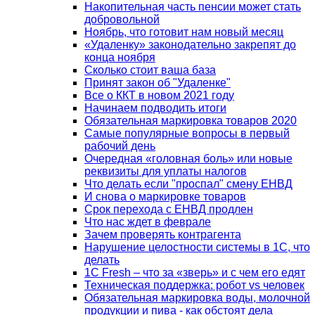
Накопительная часть пенсии может стать
добровольной
Ноябрь, что готовит нам новый месяц
«Удаленку» законодательно закрепят до
конца ноября
Сколько стоит ваша база
Принят закон об "Удаленке"
Все о ККТ в новом 2021 году
Начинаем подводить итоги
Обязательная маркировка товаров 2020
Самые популярные вопросы в первый
рабочий день
Очередная «головная боль» или новые
реквизиты для уплаты налогов
Что делать если "проспал" смену ЕНВД
И снова о маркировке товаров
Срок перехода с ЕНВД продлен
Что нас ждет в феврале
Зачем проверять контрагента
Нарушение целостности системы в 1С, что
делать
1С Fresh – что за «зверь» и с чем его едят
Техническая поддержка: робот vs человек
Обязательная маркировка воды, молочной
продукции и пива - как обстоят дела