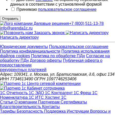
данных в соответствии с установленнй формой
Принимаю
пользовательское соглашение
Отправить
+7 (800) 511-13-78
info@arenda1c.ru
Заказать звонок
Написать директору
Юридические документы
Пользовательское соглашение
Политика конфиденциальности
Политика использования
файлов cookies
Политика по обработке ПДн
Cогласие на
обработку ПДн
Договор оферты
Публичная оферта о
предоставлении
рекуррентных платежей
Адрес: 109341, г. Москва, ул. Братиславская, д.6, офис 134
ИНН 7734613490 ОГРН 1097746253406
1С Отчетность
1С ЭДО
1С Контрагент
1С Фреш
1С
Номенклатура
1С ИТС
Хостинг 1С
Статьи
О компании
Партнерам
Сертификаты
Благотворительность
Контакты
Тарифы
Безопасность
Поддержка
Инструкции
Вопросы и