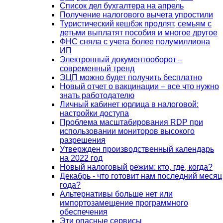
Список дел бухгалтера на апрель
Получение налогового вычета упростили
Туристический кешбэк продлят, семьям с
детьми выплатят пособия и многое другое
ФНС сняла с учета более полумиллиона
ИП
Электронный документооборот –
современный тренд
ЭЦП можно будет получить бесплатно
Новый отчет о вакцинации – все что нужно
знать работодателю
Личный кабинет юрлица в налоговой:
настройки доступа
Проблема масштабирования RDP при
использовании мониторов высокого
разрешения
Утвержден производственный календарь
на 2022 год
Новый налоговый режим: кто, где, когда?
Декабрь - что готовит нам последний месяц
года?
Альтернативы больше нет или
импортозамещение программного
обеспечения
Эти опасные сервисы