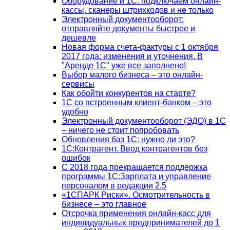
Оборудование и 1С: подключаем онлайн-
кассы, сканеры штрихкодов и не только
Электронный документооборот:
отправляйте документы быстрее и
дешевле
Новая форма счета-фактуры с 1 октября
2017 года: изменения и уточнения. В
"Аренде 1С" уже все заполнено!
Выбор малого бизнеса – это онлайн-
сервисы
Как обойти конкурентов на старте?
1C со встроенным клиент-банком – это
удобно
Электронный документооборот (ЭДО) в 1С
– ничего не стоит попробовать
Обновления баз 1С: нужно ли это?
1С:Контрагент. Ввод контрагентов без
ошибок
С 2018 года прекращается поддержка
программы 1С:Зарплата и управление
персоналом в редакции 2.5
«1СПАРК Риски». Осмотрительность в
бизнесе – это главное
Отсрочка применения онлайн-касс для
индивидуальных предпринимателей до 1