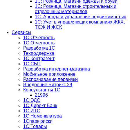
1С: Розница. Магазин одежды и обуви
1С: Розница. Магазин строительных и
отделочных материалов
1С: Аренда и управление недвижимостью
1C: Учет в управляющих компаниях ЖКХ,
ТСЖ И ЖСК
Сервисы
1С:Отчетность
1С:Отчетность
Разработка 1С
Техподдержка
1С:Контрагент
1С СБП
Разработка интернет-магазина
Мобильное приложение
Распознавание первички
Внедрение Битрикс 24
Консультанты 1С
21996
1С:ЭДО
1С:Директ Банк
1С:ИТС
1С:Номенклатура
1Спарк риски
1С:Товары