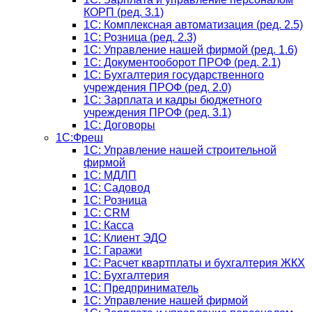
КОРП (ред. 3.1)
1C: Комплексная автоматизация (ред. 2.5)
1С: Розница (ред. 2.3)
1С: Управление нашей фирмой (ред. 1.6)
1С: Документооборот ПРОФ (ред. 2.1)
1C: Бухгалтерия государственного
учреждения ПРОФ (ред. 2.0)
1C: Зарплата и кадры бюджетного
учреждения ПРОФ (ред. 3.1)
1С: Договоры
1С:Фреш
1С: Управление нашей строительной
фирмой
1С: МДЛП
1С: Садовод
1С: Розница
1C: CRM
1C: Касса
1С: Клиент ЭДО
1С: Гаражи
1C: Расчет квартплаты и бухгалтерия ЖКХ
1C: Бухгалтерия
1C: Предприниматель
1C: Управление нашей фирмой