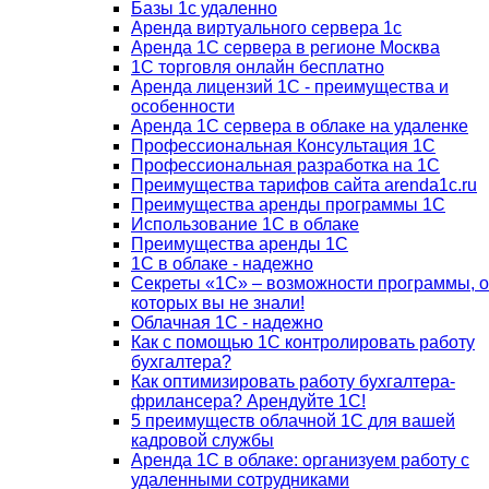
Базы 1с удаленно
Аренда виртуального сервера 1с
Аренда 1С сервера в регионе Москва
1С торговля онлайн бесплатно
Аренда лицензий 1С - преимущества и
особенности
Аренда 1С сервера в облаке на удаленке
Профессиональная Консультация 1С
Профессиональная разработка на 1С
Преимущества тарифов сайта arenda1c.ru
Преимущества аренды программы 1С
Использование 1С в облаке
Преимущества аренды 1С
1С в облаке - надежно
Секреты «1С» – возможности программы, о
которых вы не знали!
Облачная 1С - надежно
Как с помощью 1С контролировать работу
бухгалтера?
Как оптимизировать работу бухгалтера-
фрилансера? Арендуйте 1С!
5 преимуществ облачной 1С для вашей
кадровой службы
Аренда 1С в облаке: организуем работу с
удаленными сотрудниками