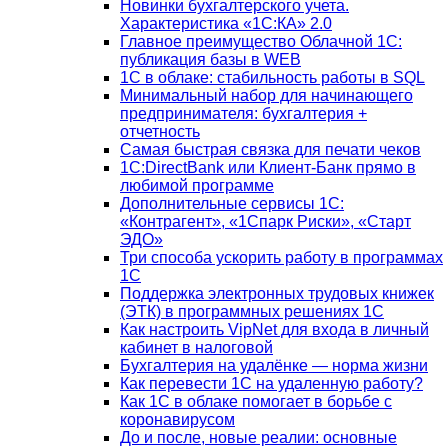
Новинки бухгалтерского учета.
Характеристика «1С:КА» 2.0
Главное преимущество Облачной 1С:
публикация базы в WEB
1С в облаке: стабильность работы в SQL
Минимальный набор для начинающего
предпринимателя: бухгалтерия +
отчетность
Самая быстрая связка для печати чеков
1С:DirectBank или Клиент-Банк прямо в
любимой программе
Дополнительные сервисы 1С:
«Контрагент», «1Спарк Риски», «Старт
ЭДО»
Три способа ускорить работу в программах
1С
Поддержка электронных трудовых книжек
(ЭТК) в программных решениях 1С
Как настроить VipNet для входа в личный
кабинет в налоговой
Бухгалтерия на удалёнке — норма жизни
Как перевести 1С на удаленную работу?
Как 1С в облаке помогает в борьбе с
коронавирусом
До и после, новые реалии: основные