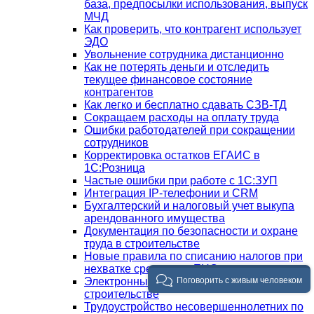
база, предпосылки использования, выпуск
МЧД
Как проверить, что контрагент использует
ЭДО
Увольнение сотрудника дистанционно
Как не потерять деньги и отследить
текущее финансовое состояние
контрагентов
Как легко и бесплатно сдавать СЗВ-ТД
Сокращаем расходы на оплату труда
Ошибки работодателей при сокращении
сотрудников
Корректировка остатков ЕГАИС в
1С:Розница
Частые ошибки при работе с 1С:ЗУП
Интеграция IP-телефонии и CRM
Бухгалтерский и налоговый учет выкупа
арендованного имущества
Документация по безопасности и охране
труда в строительстве
Новые правила по списанию налогов при
нехватке средств на ЕНС
Электронный документооборот в
Поговорить с живым человеком
строительстве
Трудоустройство несовершеннолетних по