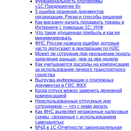
Функциональность платформы
«1С:Предприятие 8»
5 ошибок хранения документов
организации. Риски и способы решения
Как магазину начать продавать товары в
Интернете с помощью 1С: УНФ
Что такое упущенная прибыль и как ее
минимизировать
ФНС России назвала ошибки, которые
часто допускают в декларации по НДС
Может ли сотрудник при увольнении подать
заявление раньше, чем за две недели
Как учитываются расходы на компенсацию
за использование личного транспортного
средства
Выгрузка информации о платежных
документах в ГИС ЖКХ
Когда отпуск можно заменить денежной
компенсацией
Неиспользованные отпускные дни
сотрудников — что с ними делать
Как ФНС выявляет незаконные налоговые
схемы, связанные с использованием
самозанятых
МЧД в 1С-Отчетности: законодательная