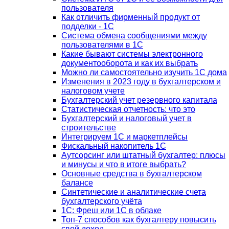
пользователя
Как отличить фирменный продукт от
подделки - 1С
Система обмена сообщениями между
пользователями в 1С
Какие бывают системы электронного
документооборота и как их выбрать
Можно ли самостоятельно изучить 1С дома
Изменения в 2023 году в бухгалтерском и
налоговом учете
Бухгалтерский учет резервного капитала
Статистическая отчетность: что это
Бухгалтерский и налоговый учет в
строительстве
Интегрируем 1С и маркетплейсы
Фискальный накопитель 1С
Аутсорсинг или штатный бухгалтер: плюсы
и минусы и что в итоге выбрать?
Основные средства в бухгалтерском
балансе
Синтетические и аналитические счета
бухгалтерского учёта
1C: Фреш или 1С в облаке
Топ-7 способов как бухгалтеру повысить
свой доход