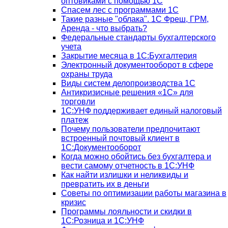
оптовиками с помощью 1С
Спасем лес с программами 1С
Такие разные "облака". 1С Фреш, ГРМ,
Аренда - что выбрать?
Федеральные стандарты бухгалтерского
учета
Закрытие месяца в 1С:Бухгалтерия
Электронный документооборот в сфере
охраны труда
Виды систем делопроизводства 1C
Антикризисные решения «1С» для
торговли
1С:УНФ поддерживает единый налоговый
платеж
Почему пользователи предпочитают
встроенный почтовый клиент в
1С:Документооборот
Когда можно обойтись без бухгалтера и
вести самому отчетность в 1С:УНФ
Как найти излишки и неликвиды и
превратить их в деньги
Советы по оптимизации работы магазина в
кризис
Программы лояльности и скидки в
1С:Розница и 1С:УНФ