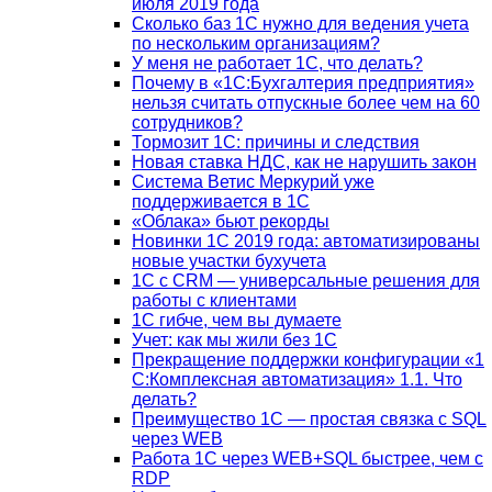
июля 2019 года
Сколько баз 1C нужно для ведения учета
по нескольким организациям?
У меня не работает 1С, что делать?
Почему в «1С:Бухгалтерия предприятия»
нельзя считать отпускные более чем на 60
сотрудников?
Тормозит 1C: причины и следствия
Новая ставка НДС, как не нарушить закон
Система Ветис Меркурий уже
поддерживается в 1С
«Облака» бьют рекорды
Новинки 1С 2019 года: автоматизированы
новые участки бухучета
1С с CRM — универсальные решения для
работы с клиентами
1С гибче, чем вы думаете
Учет: как мы жили без 1С
Прекращение поддержки конфигурации «1
С:Комплексная автоматизация» 1.1. Что
делать?
Преимущество 1С — простая связка с SQL
через WEB
Работа 1С через WEB+SQL быстрее, чем с
RDP