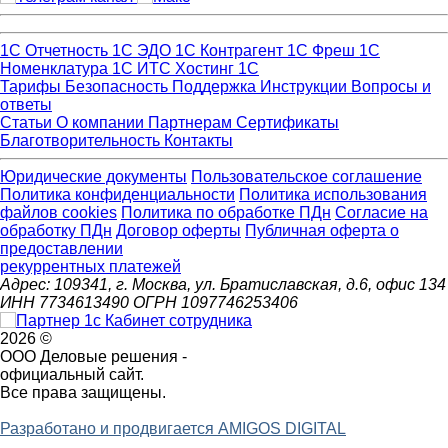
1С Отчетность
1С ЭДО
1С Контрагент
1С Фреш
1С
Номенклатура
1С ИТС
Хостинг 1С
Тарифы
Безопасность
Поддержка
Инструкции
Вопросы и
ответы
Статьи
О компании
Партнерам
Сертификаты
Благотворительность
Контакты
Юридические документы
Пользовательское соглашение
Политика конфиденциальности
Политика использования
файлов cookies
Политика по обработке ПДн
Cогласие на
обработку ПДн
Договор оферты
Публичная оферта о
предоставлении
рекуррентных платежей
Адрес: 109341, г. Москва, ул. Братиславская, д.6, офис 134
ИНН 7734613490 ОГРН 1097746253406
2026 ©
ООО Деловые решения -
официальный сайт.
Все права защищены.
Разработано и продвигается AMIGOS DIGITAL