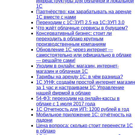
инфраструктуры для облачной и локальной
1С
Партнёрство: как зарабатывать на аренде
1С вместе с нами
Переходим с 1С:ЗУП 2.5 на 1С:ЗУП 3.0
Что ждёт облачные сервисы в будущем?
Консервативный бизнес: стоит ли
переходить в облако крупным
производственным компаниям
Обновление 1С через интернет —
самостоятельно или официально в облаке
— решайте сами!
Уходим в онлайн: магазин, интернет-
магазин и облачная 1С
Тарифы на аренду 1С: в чём разница?
1С УНФ: создаём простой интернет магазин
за 1 час и настраиваем 1С Управление
нашей фирмой в облаке
54-ФЗ: переходим на онлайн-кассы в
облаке с 1 июля 2017 года
1С Отчетность для ИП: 1200 рублей в год
Мобильное приложение 1С: отчётность на
ладони
Цена вопроса: сколько стоит перенести 1С
в облако