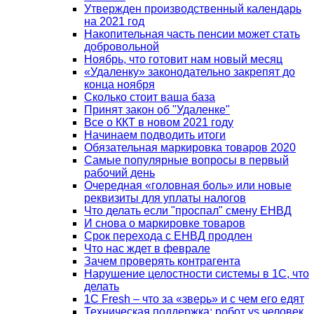
Утвержден производственный календарь
на 2021 год
Накопительная часть пенсии может стать
добровольной
Ноябрь, что готовит нам новый месяц
«Удаленку» законодательно закрепят до
конца ноября
Сколько стоит ваша база
Принят закон об "Удаленке"
Все о ККТ в новом 2021 году
Начинаем подводить итоги
Обязательная маркировка товаров 2020
Самые популярные вопросы в первый
рабочий день
Очередная «головная боль» или новые
реквизиты для уплаты налогов
Что делать если "проспал" смену ЕНВД
И снова о маркировке товаров
Срок перехода с ЕНВД продлен
Что нас ждет в феврале
Зачем проверять контрагента
Нарушение целостности системы в 1С, что
делать
1С Fresh – что за «зверь» и с чем его едят
Техническая поддержка: робот vs человек