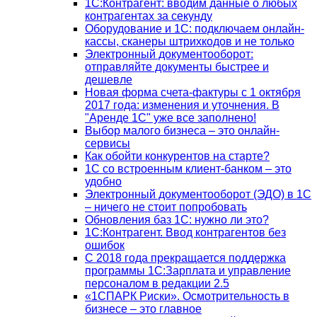
1С:Контрагент: вводим данные о любых
контрагентах за секунду
Оборудование и 1С: подключаем онлайн-
кассы, сканеры штрихкодов и не только
Электронный документооборот:
отправляйте документы быстрее и
дешевле
Новая форма счета-фактуры с 1 октября
2017 года: изменения и уточнения. В
"Аренде 1С" уже все заполнено!
Выбор малого бизнеса – это онлайн-
сервисы
Как обойти конкурентов на старте?
1C со встроенным клиент-банком – это
удобно
Электронный документооборот (ЭДО) в 1С
– ничего не стоит попробовать
Обновления баз 1С: нужно ли это?
1С:Контрагент. Ввод контрагентов без
ошибок
С 2018 года прекращается поддержка
программы 1С:Зарплата и управление
персоналом в редакции 2.5
«1СПАРК Риски». Осмотрительность в
бизнесе – это главное