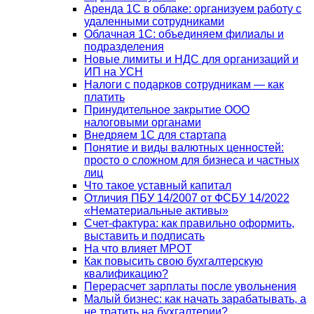
Аренда 1С в облаке: организуем работу с
удаленными сотрудниками
Облачная 1С: объединяем филиалы и
подразделения
Новые лимиты и НДС для организаций и
ИП на УСН
Налоги с подарков сотрудникам — как
платить
Принудительное закрытие ООО
налоговыми органами
Внедряем 1С для стартапа
Понятие и виды валютных ценностей:
просто о сложном для бизнеса и частных
лиц
Что такое уставный капитал
Отличия ПБУ 14/2007 от ФСБУ 14/2022
«Нематериальные активы»
Счет-фактура: как правильно оформить,
выставить и подписать
На что влияет МРОТ
Как повысить свою бухгалтерскую
квалификацию?
Перерасчет зарплаты после увольнения
Малый бизнес: как начать зарабатывать, а
не тратить на бухгалтерии?