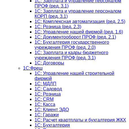
1C: Зарплата и управление персоналом
ПРОФ (ред. 3.1)
1C: Зарплата и управление персоналом
КОРП (ред. 3.1)
1C: Комплексная автоматизация (ред. 2.5)
1С: Розница (ред. 2.3)
1С: Управление нашей фирмой (ред. 1.6)
1С: Документооборот ПРОФ (ред. 2.1)
1C: Бухгалтерия государственного
учреждения ПРОФ (ред. 2.0)
1C: Зарплата и кадры бюджетного
учреждения ПРОФ (ред. 3.1)
1С: Договоры
1С:Фреш
1С: Управление нашей строительной
фирмой
1С: МДЛП
1С: Садовод
1С: Розница
1C: CRM
1C: Касса
1С: Клиент ЭДО
1С: Гаражи
1C: Расчет квартплаты и бухгалтерия ЖКХ
1C: Бухгалтерия