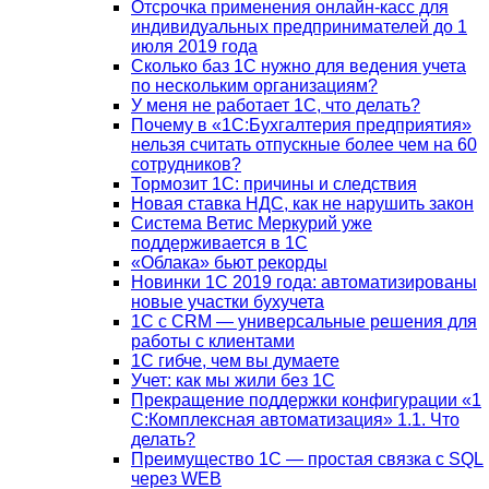
Отсрочка применения онлайн-касс для
индивидуальных предпринимателей до 1
июля 2019 года
Сколько баз 1C нужно для ведения учета
по нескольким организациям?
У меня не работает 1С, что делать?
Почему в «1С:Бухгалтерия предприятия»
нельзя считать отпускные более чем на 60
сотрудников?
Тормозит 1C: причины и следствия
Новая ставка НДС, как не нарушить закон
Система Ветис Меркурий уже
поддерживается в 1С
«Облака» бьют рекорды
Новинки 1С 2019 года: автоматизированы
новые участки бухучета
1С с CRM — универсальные решения для
работы с клиентами
1С гибче, чем вы думаете
Учет: как мы жили без 1С
Прекращение поддержки конфигурации «1
С:Комплексная автоматизация» 1.1. Что
делать?
Преимущество 1С — простая связка с SQL
через WEB