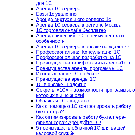
для 1С
Аренда 1С сервера
Базы 1с удаленно
Аренда виртуального сервера 1с
Аренда 1С сервера в регионе Москва
1С торговля онлайн бесплатно
Аренда лицензий 1С - преимущества и
особенности
Аренда 1С сервера в облаке на удаленке
Профессиональная Консультация 1С
Профессиональная разработка на 1С
Преимущества тарифов сайта arenda1c.ru
Преимущества аренды программы 1С
Использование 1С в облаке
Преимущества аренды 1С
1С в облаке - надежно
Секреты «1С» – возможности программы, о
которых вы не знали!
Облачная 1С - надежно
Как с помощью 1С контролировать работу
бухгалтера?
Как оптимизировать работу бухгалтера-
фрилансера? Арендуйте 1С!
5 преимуществ облачной 1С для вашей
кадровой службы