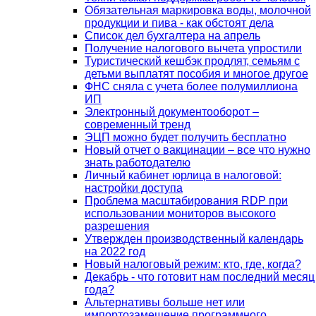
Обязательная маркировка воды, молочной
продукции и пива - как обстоят дела
Список дел бухгалтера на апрель
Получение налогового вычета упростили
Туристический кешбэк продлят, семьям с
детьми выплатят пособия и многое другое
ФНС сняла с учета более полумиллиона
ИП
Электронный документооборот –
современный тренд
ЭЦП можно будет получить бесплатно
Новый отчет о вакцинации – все что нужно
знать работодателю
Личный кабинет юрлица в налоговой:
настройки доступа
Проблема масштабирования RDP при
использовании мониторов высокого
разрешения
Утвержден производственный календарь
на 2022 год
Новый налоговый режим: кто, где, когда?
Декабрь - что готовит нам последний месяц
года?
Альтернативы больше нет или
импортозамещение программного