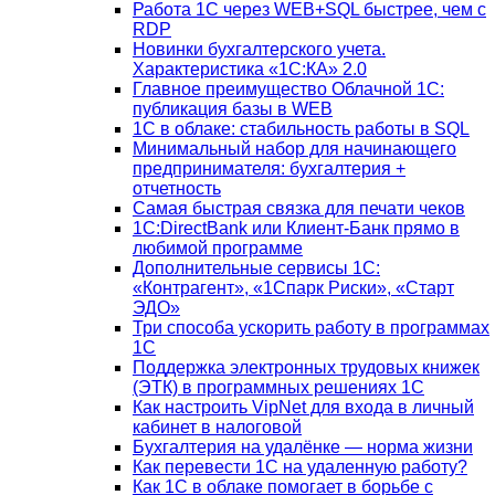
Работа 1С через WEB+SQL быстрее, чем с
RDP
Новинки бухгалтерского учета.
Характеристика «1С:КА» 2.0
Главное преимущество Облачной 1С:
публикация базы в WEB
1С в облаке: стабильность работы в SQL
Минимальный набор для начинающего
предпринимателя: бухгалтерия +
отчетность
Самая быстрая связка для печати чеков
1С:DirectBank или Клиент-Банк прямо в
любимой программе
Дополнительные сервисы 1С:
«Контрагент», «1Спарк Риски», «Старт
ЭДО»
Три способа ускорить работу в программах
1С
Поддержка электронных трудовых книжек
(ЭТК) в программных решениях 1С
Как настроить VipNet для входа в личный
кабинет в налоговой
Бухгалтерия на удалёнке — норма жизни
Как перевести 1С на удаленную работу?
Как 1С в облаке помогает в борьбе с