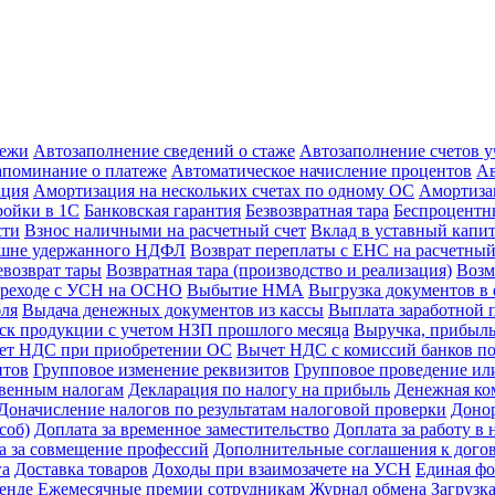
тежи
Автозаполнение сведений о стаже
Автозаполнение счетов 
апоминание о платеже
Автоматическое начисление процентов
Ав
ация
Амортизация на нескольких счетах по одному ОС
Амортиза
ойки в 1С
Банковская гарантия
Безвозвратная тара
Беспроцентны
сти
Взнос наличными на расчетный счет
Вклад в уставный капи
ишне удержанного НДФЛ
Возврат переплаты с ЕНС на расчетный
евозврат тары
Возвратная тара (производство и реализация)
Возм
реходе с УСН на ОСНО
Выбытие НМА
Выгрузка документов в 
бля
Выдача денежных документов из кассы
Выплата заработной 
к продукции с учетом НЗП прошлого месяца
Выручка, прибыль
ет НДС при приобретении ОС
Вычет НДС с комиссий банков по
нтов
Групповое изменение реквизитов
Групповое проведение ил
свенным налогам
Декларация по налогу на прибыль
Денежная ко
Доначисление налогов по результатам налоговой проверки
Доно
соб)
Доплата за временное заместительство
Доплата за работу в 
а за совмещение профессий
Дополнительные соглашения к дого
га
Доставка товаров
Доходы при взаимозачете на УСН
Единая фо
енде
Ежемесячные премии сотрудникам
Журнал обмена
Загрузк