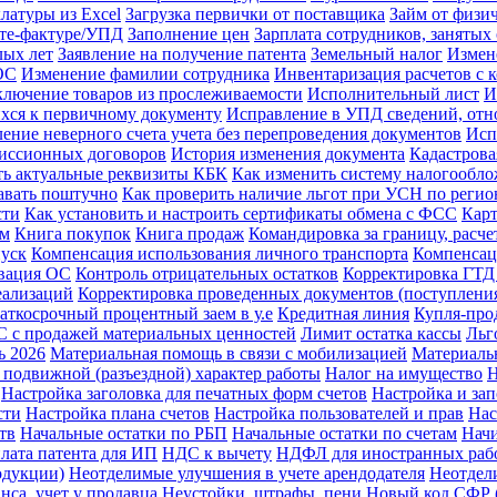
латуры из Excel
Загрузка первички от поставщика
Займ от физи
ете-фактуре/УПД
Заполнение цен
Зарплата сотрудников, заняты
лых лет
Заявление на получение патента
Земельный налог
Измен
ОС
Изменение фамилии сотрудника
Инвентаризация расчетов с 
лючение товаров из прослеживаемости
Исполнительный лист
И
хся к первичному документу
Исправление в УПД сведений, отно
ение неверного счета учета без перепроведения документов
Исп
миссионных договоров
История изменения документа
Кадастрова
ть актуальные реквизиты КБК
Как изменить систему налогообл
давать поштучно
Как проверить наличие льгот при УСН по регио
сти
Как установить и настроить сертификаты обмена с ФСС
Карт
ам
Книга покупок
Книга продаж
Командировка за границу, расче
пуск
Компенсация использования личного транспорта
Компенсац
вация ОС
Контроль отрицательных остатков
Корректировка ГТД
еализаций
Корректировка проведенных документов (поступления
аткосрочный процентный заем в у.е
Кредитная линия
Купля-про
 с продажей материальных ценностей
Лимит остатка кассы
Льг
ь 2026
Материальная помощь в связи с мобилизацией
Материаль
 подвижной (разъездной) характер работы
Налог на имущество
Н
Настройка заголовка для печатных форм счетов
Настройка и за
сти
Настройка плана счетов
Настройка пользователей и прав
Нас
тв
Начальные остатки по РБП
Начальные остатки по счетам
Начи
лата патента для ИП
НДС к вычету
НДФЛ для иностранных раб
одукции)
Неотделимые улучшения в учете арендодателя
Неотдел
нса, учет у продавца
Неустойки, штрафы, пени
Новый код СФР (