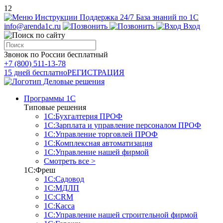
12
Инструкции
Поддержка 24/7
База знаний по 1С
info@arenda1c.ru
Вход
Звонок по России бесплатный
+7 (800) 511-13-78
15 дней бесплатно
РЕГИСТРАЦИЯ
Программы 1С
Типовые решения
1С:Бухгалтерия ПРОФ
1С:Зарплата и управление персоналом ПРОФ
1С:Управление торговлей ПРОФ
1С:Комплексная автоматизация
1С:Управление нашей фирмой
Смотреть все >
1С:Фреш
1С:Садовод
1С:МДЛП
1С:CRM
1С:Касса
1С:Управление нашей строительной фирмой