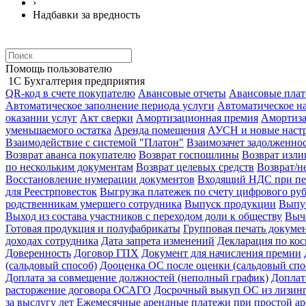
›
Надбавки за вредность
Помощь пользователю
1С Бухгалтерия предприятия
QR-код в счете покупателю
Авансовые отчеты
Авансовые пла
Автоматическое заполнение периода услуги
Автоматическое н
оказании услуг
Акт сверки
Амортизационная премия
Амортиз
уменьшаемого остатка
Аренда помещения
АУСН и новые настр
Взаимодействие с системой "Платон"
Взаимозачет задолженно
Возврат аванса покупателю
Возврат госпошлины
Возврат изл
по нескольким документам
Возврат целевых средств
Возврат/н
Восстановление нумерации документов
Входящий НДС при пе
для Реестрповесток
Выгрузка платежек по счету цифрового ру
родственникам умершего сотрудника
Выпуск продукции
Выпус
Выход из состава участников с переходом доли к обществу
Выч
Готовая продукция и полуфабрикаты
Групповая печать докуме
доходах сотрудника
Дата запрета изменений
Декларация по ко
Доверенность
Договор ГПХ
Документ для начисления премии
(сальдовый способ)
Дооценка ОС после оценки (сальдовый спо
Доплата за совмещение должностей (неполный график)
Доплат
расторжение договора ОСАГО
Досрочный выкуп ОС из лизин
за выслугу лет
Ежемесячные арендные платежи при простой ар