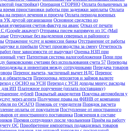
алютой (настройки)
Операция СТОРНО
Оплата больничных за
за время приостановки работы при задержки зарплаты
Оплата
ка на период лечения и проезда
Оплата периода военных
 в УК другой организации
Основное средство из
ьная нумерация счетов-фактур на аванс
Отказ от печати
С (Google аккаунт)
Отправка писем напрямую из 1С (Mail
кные
Отпускные без выделения северных и районного
ны
Отражение услуг и комиссии банка
Отстранение от работы
 выручке и прибыли
Отчет производства за смену
Отчетность
абот (вне зависимости от выручки)
Оценка НЗП при
ионный учет
Патентная система налогообложения
Пени при
у банковскими счетами без использования счета 57
Переводы
спецодежды и инвентаря между сотрудниками
Передача товаров
говора
Перенос вычета, частичный вычет НДС
Перенос
 и обязательств
Переоценка депозитов и займов валюте
реход с ОСНО на УСН
Переход с УСН доходы минус расходы
в для ИП
Платежное поручение (оплата поставщику)
странение дублей
Покрытый аккредитив
Покупка автомобиля у
слуг через агента
Получение права на ФИНВ от компании
мобиля по ОСАГО
Помощь от учредителя
Порядок расчета
пление оплаты от покупателя
Поступление от иностранного
оваров от иностранного поставщика
Пояснения в составе
дников
Премия сотруднику после увольнения
Приём на работу
 учету ОС
Приобретение импортных подакцизных товаров
ретение товаров для оптовой торговли с постоплатой