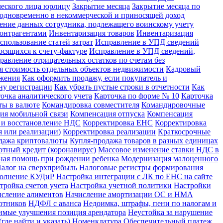
ческого лица юрлицу
Закрытие месяца
Закрытие месяца по
х одновременно в некоммерческой и приносящей доход
ение данных сотрудника, подлежащего воинскому учету
контрагентами
Инвентаризация товаров
Инвентаризация
спользование статей затрат
Исправление в УПД сведений
сящихся к счету-фактуре
Исправление в УПД сведений,
равление отрицательных остатков по счетам без
я стоимость отдельных объектов недвижимости
Кадровый
ожения
Как оформить продажу, если покупатель и
ну регистрации
Как убрать пустые строки в отчетности
Как
очка аналитического учета
Карточка по форме № 10
Карточка
ты в валюте
Командировка совместителя
Командировочные
ия мобильной связи
Компенсация отпуска
Компенсация
 и восстановление НДС
Корректировка ЕНС
Корректировка
 или реализации)
Корректировка реализации
Краткосрочные
дажа криптовалюты
Купля-продажа товаров в разных единицах
отный кредит (коронавирус)
Массовое изменение ставки НДС в
ная помощь при рождении ребенка
Модернизация малоценного
алог на сверхприбыль
Налоговые регистры формирования
полнение КУДиР
Настройка интеграции с ЛК по ЕНС на сайте
тройка счетов учета
Настройка учетной политики
Настройки
сление алиментов
Начисление амортизации ОС и НМА
отников
НДФЛ с аванса
Недоимка, штрафы, пени по налогам и
имые улучшения позиция арендатора
Неустойка за нарушение
где найти и указать)
Номенклатура
Обеспечительный платеж