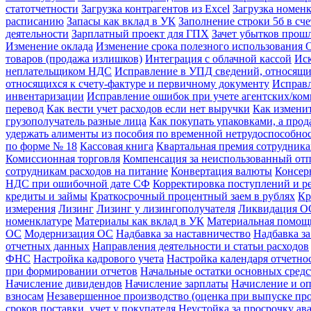
статотчетности
Загрузка контрагентов из Excel
Загрузка номенк
расписанию
Запасы как вклад в УК
Заполнение строки 5б в сч
деятельности
Зарплатный проект для ГПХ
Зачет убытков прош
Изменение оклада
Изменение срока полезного использования 
товаров (продажа излишков)
Интеграция с облачной кассой
Иск
неплательщиком НДС
Исправление в УПД сведений, относящи
относящихся к счету-фактуре и первичному документу
Исправл
инвентаризации
Исправление ошибок при учете агентских/ко
перевод
Как вести учет расходов если нет выручки
Как измени
грузополучатель разные лица
Как покупать упаковками, а про
удержать алименты из пособия по временной нетрудоспособно
по форме № 18
Кассовая книга
Квартальная премия сотрудник
Комиссионная торговля
Компенсация за неиспользованный от
сотрудникам расходов на питание
Конвертация валюты
Консер
НДС при ошибочной дате СФ
Корректировка поступлений и р
кредиты и займы
Краткосрочный процентный заем в рублях
Кр
измерения
Лизинг
Лизинг у лизингополучателя
Ликвидация ОС
номенклатуре
Материалы как вклад в УК
Материальная помощ
ОС
Модернизация ОС
Надбавка за наставничество
Надбавка за
отчетных данных
Направления деятельности и статьи расходов
ФНС
Настройка кадрового учета
Настройка календаря отчетно
при формировании отчетов
Начальные остатки основных средс
Начисление дивидендов
Начисление зарплаты
Начисление и оп
взносам
Незавершенное производство (оценка при выпуске пр
сроков поставки, учет у покупателя
Неустойка за просрочку ава