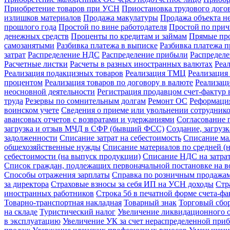
Приобретение товаров при УСН
Приостановка трудового догов
излишков материалов
Продажа макулатуры
Продажа объекта н
прошлого года
Простой по вине работодателя
Простой по прич
денежных средств
Проценты по кредитам и займам
Прямые про
самозанятыми
Разбивка платежа в выписке
Разбивка платежа 
затрат
Распределение НДС
Распределение прибыли
Распредел
Расчетные листки
Расчеты в разных иностранных валютах
Реа
Реализация подакцизных товаров
Реализация ТМЦ
Реализация 
процентом
Реализация товаров по договору в валюте
Реализац
неосновной деятельности
Регистрация продавцом счет-фактур 
труда
Резервы по сомнительным долгам
Ремонт ОС
Реформация
воинском учете
Сведения о приеме или увольнении сотрудник
авансовых отчетов с возвратами и удержаниями
Согласование 
загрузка и отзыв МЧД в СФР (бывший ФСС)
Создание, загруз
задолженности
Списание затрат на себестоимость
Списание ма
общехозяйственные нужды
Списание материалов по средней (н
себестоимости (на выпуск продукции)
Списание НДС на затра
Список граждан, подлежащих первоначальной постановке на в
Способы отражения зарплаты
Справка по розничным продажа
за директора
Страховые взносы за себя ИП на УСН доходы
Стр
иностранных работников
Строка 5б в печатной форме счета-ф
Товарно-транспортная накладная
Товарный знак
Торговый сбо
на складе
Туристический налог
Увеличение ликвидационного о
в эксплуатацию
Увеличение УК за счет нераспределенной при