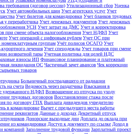
енности
Упаковки номенклатуры
УПД (создание и
ва требования (договор цессии)
Утилизационный сбор
Уценка
уск
Учет автомобильных шин
Учет агентских услуг
Учет
ущества
Учет билетов для командировки
Учет бланков трудовых
ья у переработчика
Учет денежных документов
Учет денежных
огообложения УСН
Учет затрат на ДМС
Учет и корректировка
ов при смене объекта налогообложения
Учет НДФЛ
Учет
люте
Учет операций с цифровым рублем
Учет ОС при
о номенклатурным группам
Учёт полисов ОСАГО
Учет
-курортного лечения
Учет спецодежды
Учет товаров при смене
ацию возвратной тары
Учетная политика для целей НДС
раховые взносы ИП
Финансовое планирование и платежный
чная ликвидация ОС
Частичный зачет авансов
Чек коррекции
сырьевых товаров
отрудника
Больничный пострадавшего от радиации
ть на счета
Ведомость через раздатчика
Взыскания в
не удержанного НДФЛ
Возвращение из отпуска по уходу
ение трудовых договоров
Восстановление стажа после
ния по договору ГПХ
Выплата дивидендов учредителю
нь в командировке
Вычет с предыдущего места работы
енение реквизитов
Данные о доходах
Декретный отпуск
сотрудников
Донорские выходные дни
Доплата до оклада при
ение из командировки
Доступ к документу по ссылке
Доход в
ии компаний
Заполнение трудовой функции
Зарплатный проект