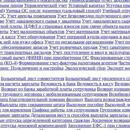
 ликвидационного обязательства
Универсальный отчет задолж
етьим лицом
Управленческий учет
Уставный капитал
Уступка пра
об)
Уценка ОС после дооценки (сальдовый способ)
Учебный отп
 ОС
Учет аренды помещения
Учет безвозмездно полученного им
тве
Учёт давальческого сырья у заказчика
Учет давальческого сыр
тной платы, НДФЛ и страховых взносов при смене объекта нал
люты
Учет малоценных объектов
Учет материалов
Учет материал
 в кассе
Учет оборудования
Учет операций купли-продажи в ва
 к ней для нужд офиса
Учет по нескольким органазициям
Учет п
д обесценивание запасов
Учет розничных продаж
Учет санаторно
ет транспортных расходов
Учет, поступление и ввод в эксплуат
говый вычет (ФИНВ) при приобретении ОС
Фиксированные ст
и (КО-4)
Формирование счет-фактуры налоговым агентом
Части
ринг. Подключение и настройка
Экологический сбор
Экспорт не
Больничный лист совместителя
Больничный лист уволенного с
ля расчета зарплаты
Ведомость в банк
Ведомость в кассу
Ведомос
Возврат из банка заработной платы сотрудника
Возврат излиш
 трудового договора с мобилизованным сотрудником
Возобновл
ата благотворительной помощи физлицу
Выплата вознагражде
Выплаты при сокращении штата
Выходное пособие
Выходной де
 для кормления
Графики работы для сотрудников
Групповое изм
ание зарплаты
Детализация мест и способов выплаты зарплаты 
е отпуска определенной категории граждан
Досрочное возвращ
 отпуска денежной компенсацией
Заполнение ЕФС-1 при слиян