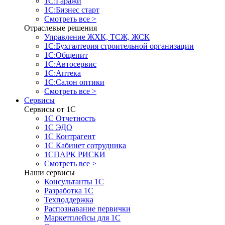
1С:Гаражи
1С:Бизнес старт
Смотреть все >
Отраслевые решения
Управление ЖХК, ТСЖ, ЖСК
1С:Бухгалтерия строительной организации
1С:Общепит
1С:Автосервис
1С:Аптека
1С:Салон оптики
Смотреть все >
Сервисы
Сервисы от 1С
1С Отчетность
1С ЭДО
1С Контрагент
1С Кабинет сотрудника
1СПАРК РИСКИ
Смотреть все >
Наши сервисы
Консультанты 1С
Разработка 1С
Техподдержка
Распознавание первички
Маркетплейсы для 1С