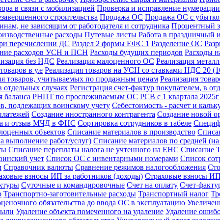
ора в связи с мобилизацией
Проверка и исправление нумерации
езавершенного строительства
Продажа ОС
Продажа ОС с убытк
инам, не зависящим от работодателя и сотрудника
Процентный з
изводственные расходы
Путевые листы
Работа в праздничный 
при перечислении ДС
Раздел 2 формы ЕФС 1
Разделение ОС
Разр
ение расходов УСН и ПСН
Расходы будущих периодов
Расходы н
лизация без НДС
Реализация малоценного ОС
Реализация метал
товаров в у.е
Реализация товаров на УСН со ставками НДС 20 (
ия товаров, учитываемых по продажным ценам
Реализация това
в отдельных случаях
Регистрация счет-фактур покупателем, в от
 баланса
РНПТ по прослеживаемым ОС
РСВ с 1 квартала 2025г
ов, подлежащих воинскому учету
Себестоимость - расчет и кальк
платежей
Создание иностранного контрагента
Создание новой о
ка и отзыв МЧД в ФНС
Сортировка сотрудников в табеле
Специф
лоценных объектов
Списание материалов в производство
Списа
а выполнение работ/услуг)
Списание материалов по средней (н
ты
Списание переплаты налога не учтенного на ЕНС
Списание 
оинский учет
Список ОС с инвентарными номерами
Список сот
м
Справочник валюты
Сравнение режимов налогообложения
Сто
аховые взносы ИП за работников (доходы)
Страховые взносы ИП 
актуры
Суточные и командировочные
Счет на оплату
Счет-фактур
р
Транспортно-заготовительные расходы
Транспортный налог
Тр
ценочного обязательства до ввода ОС в эксплуатацию
Увеличен
были
Удаление объекта помеченного на удаление
Удаление ошибо