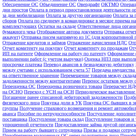
Обесценение ОС
Объединение ОС
Овердрафт
ОКТМО
Операц
дни простоя
Оплата в период приостановления деятельности о
за дни мобилизации
Оплата за другую организацию
Оплата за
сборов
Оплата по среднему в командировке в месяце приема на
комплектующих
Остатки на складе
Ответственные лица орган
бумажного чека
Отображение автора документа
Отправка отче
аккаунт)
Отправка писем напрямую из 1С (для корпоративной 
Отражение кредитов и займов
Отражение начисления НДС
Отр
Отчет комитенту на покупку
Отчет комитенту по продажам
От
ИП на патенте
Оформление на работу по патенту
Оформление 
выполнении работ (с учетом выручки)
Оценка НПЗ при выполн
просрочке платежа
Перевод авансов в безнадежную дебиторку
между счетами с использованием счета 57
Передача имущества 
на ответственное хранение
Перемещение товаров между склад
задолженности между контрагентами
Перенос остатков между 
Переоценка ОС
Переоценка розничного товара
Перерасчет НДФ
на ОСНО
Переход с УСН на ОСН
Периодическое выставление 
Погашение ранее списанной дебиторской задолженности
Подбо
физического лица
Покупка доли в УК
Покупка ОС бывших в э
группы
Получение страхового возмещения и ремонт автомоб
аванса
Пособие по нетрудоспособности
Поступление дополнит
поставщика
Поступление товара склад
Поступление товаров и 
упрощенной отчетности
Предоставление займа другой органи
Прием на работу бывшего сотрудника
Призы и подарки сотруд
Приобретение малоценных ОС через подотчетное лицо
Приобр