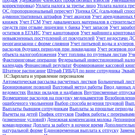
продаж
Удержание членских профсоюзных взносов
Уменьшение
корректировка)
Уплата налога за третье лицо
Уплата налога тр
ОС (пропорциональный пересчет)
Уценка ОС (сальдовый спос
административных штрафов
Учет акцизов
Учет арендованных
книжек
Учет ГСМ
Учет давальческих материалов в строительс
средств при отзыве лицензии у банка
Учет запасов
Учет зарабо
остатков в ЕГАИС
Учет канцтоваров
Учет майнинга криптова
невыясненных поступлений от покупателей
Учет недостачи ДС
реорганизации с форме слияния
Учет питьевой воды и кулеров
расходов будущих периодов при ликвидации
Учет резервов по
объекта налогообложения
Учет топлива по путевым листам
Уч
Факторинговые операции
Федеральный инвестиционный нало
календарь
Финансовый результат
Формирование кассовой книг
Штатное расписание
Штраф ГИБДД по вине сотрудника
Эквай
1С:Зарплата и управление персоналом
Автоматическая рассылка расчетных листков
Больничный лист
Бронирование позиций
Вахтовый метод работы
Ввод данных д
ведомостях
Вилки окладов и надбавок
Внутрисменные отпуска
Возмещение расходов на покупку медикаментов
Возобновление
ошибочного увольнения
Выбор способа ведения трудовой
Выпл
Выплаты бывшим сотрудникам
Выплаты за прошлые периоды
Вычеты на детей
График отпусков
График работы с перерывами
(изменение условий)
Денежная компенсация молока
Депониров
командировке
Доплата за работу в ночное время
Дополнительны
натуральной форме
Единовременная выплата к отпуску
Замена