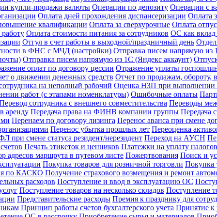
ии купли-продажи валюты
Операции по депозиту
Операции с в
рганизации
Оплата дней прохождения диспансеризации
Оплата 
 повышение квалификации
Оплата за сверхурочные
Оплата отпус
 работу
Оплата стоимости питания за сотрудников
ОС как вклад
изации
Отгул в счет работы в выходной/праздничный день
Отдел
тности в ФНС с МЧД (настройки)
Отправка писем напрямую из 1
почты)
Отправка писем напрямую из 1С (Яндекс аккаунт)
Отпус
ажение оплат по договору цессии
Отражение уплаты госпошли
чет о движении денежных средств
Отчет по продажам, обороту,
сотрудника на неполный рабочий
Оценка НЗП при выполнении р
ении работ (с этапами номенклатуры)
Ошибочные оплаты
Парт
Перевод сотрудника с внешнего совместительства
Переводы межд
в аренду
Передача права на ФИНВ компании группы
Передача 
ами
Перенаем по договору лизинга
Перенос аванса при смене до
организациями
Перенос убытка прошлых лет
Переоценка активов
Л при смене статуса резидент/нерезидент
Переход на АУСН
Пе
счетов
Печать этикеток и ценников
Платежки на уплату налого
р адресов маршрута в путевом листе
Пожертвования
Поиск и у
ксплуатации
Покупка товаров для розничной торговли
Покупка у
иля по КАСКО
Получение страхового возмещения и ремонт авто
ельных расходов
Поступление и ввод в эксплуатацию ОС
Посту
услуг
Поступление товаров на несколько складов
Поступление т
зации
Представительские расходы
Премия к празднику для сотру
никам
Принцип работы счетов бухгалтерского учета
Принятие к
етение ОС в рассрочку
Приобретение сырья и материалов
Приоб