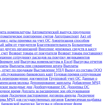
учета номенклатуры
Автоматический выпуск продукции
томатическое повторение счетов
Автотранспорт
Акт об
ция с даты приемки на учет ОС
Амортизация способом
й займ от учредителя
Благотворительность
Больничные
тал других организаций
Внесение денежных средств в кассу
 счет
Возврат товара от покупателя
Возврат товара поставщику
ещение сотруднику расходов на покупку медикаментов
формате xml
Выгрузка номенклатуры в Excel
Выгрузка отчетов
платы
Выплаты при сокращении штата
Выплаты
, отчет по продажам
Выставление УПД
Выход из состава ООО
 обслуживанию банковских карт
Годовая премия сотрудникам
и перепроведение документов
Групповой учет ОС
Данные о
мпенсация молока
Депонирование зарплаты
Добавление МЧД
рские выходные дни
Дооборудование ОС
Дооценка ОС
ночное время
Доплата за расширение зон обслуживания
ворам
Досрочное расторжение договора аренды
Досрочное
рма МЧД для государственных органов
Ежемесячная надбавка
а банковской выписки
Загрузка и обновление форм