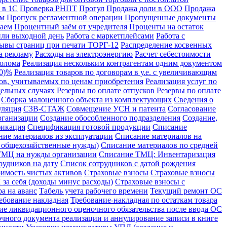
 в 1С
Проверка РНПТ
Прогул
Продажа доли в ООО
Продажа
ом
Пропуск регламентной операции
Пропущенные документы
аем
Процентный заём от учредителя
Проценты на остаток
или выходной день
Работа с маркетплейсами
Работа с
ывы страниц при печати ТОРГ-12
Распределение косвенных
а рекламу
Расходы на электроэнергию
Расчет себестоимости
лолома
Реализация нескольким контрагентам одним документом
10)%
Реализация товаров по договорам в у.е. с увеличивающим
ров, учитываемых по ценам приобретения
Реализация услуг по
дельных случаях
Резервы по оплате отпусков
Резервы по оплате
Сборка малоценного объекта из комплектующих
Сведения о
уляция
СЗВ-СТАЖ
Совмещение УСН и патента
Согласование
рганизации
Создание обособленного подразделения
Создание,
икация
Спецификация готовой продукции
Списание
ние материалов из эксплуатации
Списание материалов на
а общехозяйственные нужды)
Списание материалов по средней
ТМЦ на нужды организации
Списание ТМЦ: Инвентаризация
рудников на дату
Список сотрудников с датой рождения
имость чистых активов
Страховые взносы
Страховые взносы
за себя (доходы минус расходы)
Страховые взносы с
а на аванс
Табель учета рабочего времени
Текущий ремонт ОС
ебование накладная
Требование-накладная по остаткам товара
ие ликвидационного оценочного обязательства после ввода ОС
чного документа реализации и аннулирование записи в книге