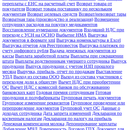
переплаты с ЕНС на расчетный счет
Возврат товара от
покупателя
Возврат товара поставщику по нескольким
документам
Возврат целевых средств
Возврат/невозврат тары
Возвратная тара (производство и реализация)
Возмещение
сотруднику расходов на покупку медикаментов
Восстановление нумерации документов
Входящий НДС при
переходе с УСН на ОСНО
Выбытие НМА
Выгрузка
документов в формате xml
Выгрузка номенклатуры в Excel
Выгрузка отчетов для Реестрповесток
Выгрузка платежек по
счету цифрового рубля
Выдача денежных документов из
кассы
Выплата заработной платы
Выплаты при сокращении
штата
Выплаты родственникам умершего сотрудника
Выпуск
продукции
Выпуск продукции с учетом НЗП прошлого
месяца
Выручка, прибыль, отчет по продажам
Выставление
УПД
Выход из состава ООО
Выход из состава участников с
переходом доли к обществу
Вычет НДС при приобретении
ОС
Вычет НДС с комиссий банков по обслуживанию
банковских карт
Годовая премия сотрудникам
Готовая
продукция и полуфабрикаты
Групповая печать документов
Групповое изменение реквизитов
Групповое проведение или
перепроведение документов
Групповой учет ОС
Данные о
доходах сотрудника
Дата запрета изменений
Декларация по
косвенным налогам
Декларация по налогу на прибыль
Денежная компенсация молока
Депонирование зарплаты
Добавление МЧД
Доверенность
Договор ГПХ
Документ для