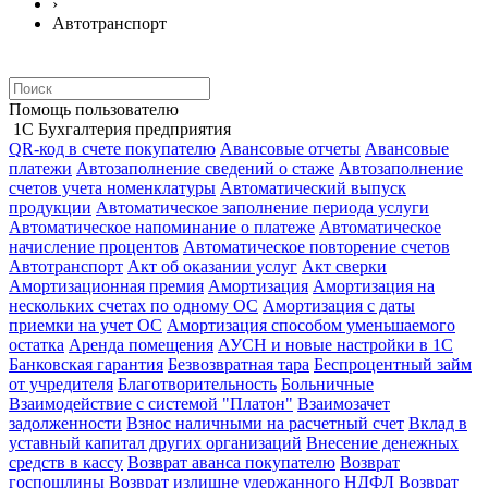
›
Автотранспорт
Помощь пользователю
1С Бухгалтерия предприятия
QR-код в счете покупателю
Авансовые отчеты
Авансовые
платежи
Автозаполнение сведений о стаже
Автозаполнение
счетов учета номенклатуры
Автоматический выпуск
продукции
Автоматическое заполнение периода услуги
Автоматическое напоминание о платеже
Автоматическое
начисление процентов
Автоматическое повторение счетов
Автотранспорт
Акт об оказании услуг
Акт сверки
Амортизационная премия
Амортизация
Амортизация на
нескольких счетах по одному ОС
Амортизация с даты
приемки на учет ОС
Амортизация способом уменьшаемого
остатка
Аренда помещения
АУСН и новые настройки в 1С
Банковская гарантия
Безвозвратная тара
Беспроцентный займ
от учредителя
Благотворительность
Больничные
Взаимодействие с системой "Платон"
Взаимозачет
задолженности
Взнос наличными на расчетный счет
Вклад в
уставный капитал других организаций
Внесение денежных
средств в кассу
Возврат аванса покупателю
Возврат
госпошлины
Возврат излишне удержанного НДФЛ
Возврат