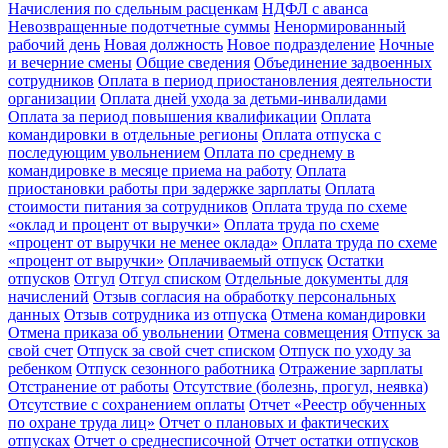
Начисления по сдельным расценкам
НДФЛ с аванса
Невозвращенные подотчетные суммы
Ненормированный
рабочий день
Новая должность
Новое подразделение
Ночные
и вечерние смены
Общие сведения
Объединение задвоенных
сотрудников
Оплата в период приостановления деятельности
организации
Оплата дней ухода за детьми-инвалидами
Оплата за период повышения квалификации
Оплата
командировки в отдельные регионы
Оплата отпуска с
последующим увольнением
Оплата по среднему в
командировке в месяце приема на работу
Оплата
приостановки работы при задержке зарплаты
Оплата
стоимости питания за сотрудников
Оплата труда по схеме
«оклад и процент от выручки»
Оплата труда по схеме
«процент от выручки не менее оклада»
Оплата труда по схеме
«процент от выручки»
Оплачиваемый отпуск
Остатки
отпусков
Отгул
Отгул списком
Отдельные документы для
начислений
Отзыв согласия на обработку персональных
данных
Отзыв сотрудника из отпуска
Отмена командировки
Отмена приказа об увольнении
Отмена совмещения
Отпуск за
свой счет
Отпуск за свой счет списком
Отпуск по уходу за
ребенком
Отпуск сезонного работника
Отражение зарплаты
Отстранение от работы
Отсутствие (болезнь, прогул, неявка)
Отсутствие с сохранением оплаты
Отчет «Реестр обученных
по охране труда лиц»
Отчет о плановых и фактических
отпусках
Отчет о среднесписочной
Отчет остатки отпусков