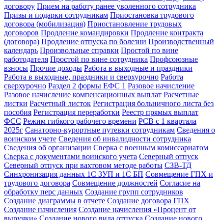
договору
Прием на работу ранее уволенного сотрудника
Призы и подарки сотрудникам
Приостановка трудового
договора (мобилизация)
Приостановление трудовых
договоров
Продление командировки
Продление контракта
(договора)
Продление отпуска по болезни
Производственный
календарь
Произвольные справки
Простой по вине
работодателя
Простой по вине сотрудника
Профсоюзные
взносы
Прочие доходы
Работа в выходные и праздники
Работа в выходные, праздники и сверхурочно
Работа
сверхурочно
Раздел 2 формы ЕФС 1
Разовое начисление
Разовое начисление компенсационных выплат
Расчетные
листки
Расчетный листок
Регистрация больничного листа без
пособия
Регистрация переработки
Реестр прямых выплат
ФСС
Режим гибкого рабочего времени
РСВ с 1 квартала
2025г
Санаторно-курортные путевки сотрудникам
Сведения о
воинском учете
Сведения об инвалидности сотрудника
Сведения об организации
Сверка с военным комиссариатом
Сверка с документами воинского учета
Северный отпуск
Северный отпуск при вахтовом методе работы
СЗВ-ТД
Синхронизация данных 1С ЗУП и 1С БП
Совмещение ГПХ и
трудового договора
Совмещение должностей
Согласие на
обработку перс данных
Создание групп сотрудников
Создание диаграммы в отчете
Создание договора ГПХ
Создание начисления
Создание начисления «Процент от
выручки»
Создание нового вида отпуска
Создание нового