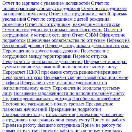
Отчет по зарплате с указанием должностей
Отчет по
половозрастному составу сотрудников
Отчет по сотрудникам
на определенную дату
Отчет по сотрудникам с датой приема/
увольнения
Отчет по сотрудникам с датой рождения
помесячно
Отчет по сотрудникам, находящимся в отпуске
Отчет по сотрудникам, снятым с воинского учета
Отчет по
сотрудникам, у которых есть дети
Отчет СЗВМ
Оформление
подработок
Оценочные обязательства по отпускам
Перевод на
бессрочный договор
Перевод сотрудника в декретном отпуске
Перемещение в другое подразделение
Перемещение
сотрудников между территориями
Перенос отпуска
Перерасчет зарплаты после увольнения
Перерасчет и возврат
суммы излишне удержанной по исполнительному листу
Перерасчет НДФЛ при смене статуса резидент/нерезидент
Перерасчет отпуска
Перерасчет среднего заработка при смене
графика
Перерасчет сумм, излишне удержанных по
исполнительному листу
Перечисление зарплаты третьему
лицу
Погашение задолженности по исполнительному листу
Подтверждение выплаты доходов
Пособие на погребение
Постоянное удержание в пользу третьих
Прекращение
плановых начислений
Прекращение подработки
Прекращение стандартных вычетов
Прием или увольнение
сотрудников подлежащих воинскому учету
Прием на работу
Прием на работу бывшего сотрудника
Прием на работу по
совместительству
Прием на работу по срочному трудовому