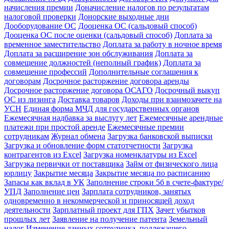
начисления премии
Доначисление налогов по результатам
налоговой проверки
Донорские выходные дни
Дооборудование ОС
Дооценка ОС (сальдовый способ)
Дооценка ОС после оценки (сальдовый способ)
Доплата за
временное заместительство
Доплата за работу в ночное время
Доплата за расширение зон обслуживания
Доплата за
совмещение должностей (неполный график)
Доплата за
совмещение профессий
Дополнительные соглашения к
договорам
Досрочное расторжение договора аренды
Досрочное расторжение договора ОСАГО
Досрочный выкуп
ОС из лизинга
Доставка товаров
Доходы при взаимозачете на
УСН
Единая форма МЧД для государственных органов
Ежемесячная надбавка за выслугу лет
Ежемесячные арендные
платежи при простой аренде
Ежемесячные премии
сотрудникам
Журнал обмена
Загрузка банковской выписки
Загрузка и обновление форм статотчетности
Загрузка
контрагентов из Excel
Загрузка номенклатуры из Excel
Загрузка первички от поставщика
Займ от физического лица
юрлицу
Закрытие месяца
Закрытие месяца по расписанию
Запасы как вклад в УК
Заполнение строки 5б в счете-фактуре/
УПД
Заполнение цен
Зарплата сотрудников, занятых
одновременно в некоммерческой и приносящей доход
деятельности
Зарплатный проект для ГПХ
Зачет убытков
прошлых лет
Заявление на получение патента
Земельный
налог
Изменение данных сотрудника, подлежащего