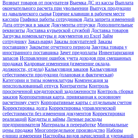
Возврат товаров от покупателя
Выемка ДС из кассы
Выплата
окончательного расчета при увольнении
Выпуск продукции
из давальческого сырья
Горячие клавиши в рабочем месте
кассира
Графики работы сотрудников
Дата запрета изменений
Дата отгрузки в заказе
Документы отгрузки
Дополнительные
реквизиты
Доставка курьерской службой
Доставка товаров
Загрузка номенклатуры и документов из Excel
Займ
сотруднику
Заказ-наряд
Заказы покупателей
Заказы
поставщику
Закрытие отчетного периода
Закупка товара у
иностранного поставщика
Зачет предоплаты
Инвентаризация
запасов
Исправление ошибок учета доходов при смешанных
продажах
Кадровые изменения (изменение оклада,
должности, отдела)
Калькуляция заказов
Калькуляция
себестоимости продукции (плановая и фактическая)
Категории и типы номенклатуры
Компенсация за
неиспользованный отпуск
Контрагенты
Контроль
просроченной кредиторской задолженности
Контроль сборки
заказов
Корпоративная карта, привязанная к основному
расчетному счету
Корпоративные карты с отдельным счетом
Корректировка долга
Корректировка управленческой
себестоимости без изменения документов
Корректировки
реализаций
Кредиты и займы
Личные расходы
предпринимателя
Материалы в переработке
Минимальные
цены продажи
Многопередельное производство
Наборы
единиц измерения
Настройка видов начислений и удержаний