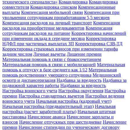
технического специалиста»
Командировка
Командировка
совместителя
Командировка списком
Компенсационные
выплаты
Компенсация мобильной связи
Компенсация при
увольнении сотрудникам проработавшим 5,5 месяцев
Компенсация расходов на личный транспорт
Компенсация
расходов на приобретение медикаментов
Компенсация
сотрудникам расходов на питание
Корректировка начислений
при изменении оклада в середине месяца
Корректировка
НДФЛ при частичных выплатах ЗП
Корректировка СЗВ-ТД
Корректировка страховых взносов при изменении тарифа
задним числом
Личные вычеты
Лишение премии
Материальная помощь в связи с бракосочетанием
Материальная помощь в связи с мобилизацией
Материальная
помощь к отпуску в базе среднего как 1/12
Материальная
помощь родственнику умершего сотрудника
Медицинский
осмотр и диспансеризация
Надбавка за вредность
Надбавка за
подвижной характер работы
Надбавки за вредность
Настройка воинского учета
Настройка округления
Настройка
премии
Настройка стандартных вычетов
Настройки ведения
воинского учета
Начальная настройка (кадровый учет)
Начальная настройка (предварительный этап)
Начальная
настройка (расчет заработной платы)
Начальная штатная
расстановка
Начисление аванса
Начисление зарплаты и
взносов
Начисление отпускных при шестидневке
Начисление
премии
Начисление стипендии по ученическому договору