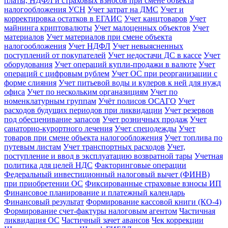
платы, НДФЛ и страховых взносов при смене объекта
налогообложения УСН
Учет затрат на ДМС
Учет и
корректировка остатков в ЕГАИС
Учет канцтоваров
Учет
майнинга криптовалюты
Учет малоценных объектов
Учет
материалов
Учет материалов при смене объекта
налогообложения
Учет НДФЛ
Учет невыясненных
поступлений от покупателей
Учет недостачи ДС в кассе
Учет
оборудования
Учет операций купли-продажи в валюте
Учет
операций с цифровым рублем
Учет ОС при реорганизации с
форме слияния
Учет питьевой воды и кулеров к ней для нужд
офиса
Учет по нескольким органазициям
Учет по
номенклатурным группам
Учёт полисов ОСАГО
Учет
расходов будущих периодов при ликвидации
Учет резервов
под обесценивание запасов
Учет розничных продаж
Учет
санаторно-курортного лечения
Учет спецодежды
Учет
товаров при смене объекта налогообложения
Учет топлива по
путевым листам
Учет транспортных расходов
Учет,
поступление и ввод в эксплуатацию возвратной тары
Учетная
политика для целей НДС
Факторинговые операции
Федеральный инвестиционный налоговый вычет (ФИНВ)
при приобретении ОС
Фиксированные страховые взносы ИП
Финансовое планирование и платежный календарь
Финансовый результат
Формирование кассовой книги (КО-4)
Формирование счет-фактуры налоговым агентом
Частичная
ликвидация ОС
Частичный зачет авансов
Чек коррекции