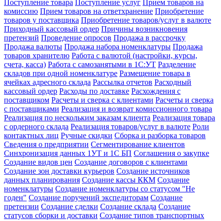
Поступление товара
Поступление услуг
Прием товаров на
комиссию
Прием товаров на ответхранение
Приобретение
товаров у поставщика
Приобретение товаров/услуг в валюте
Приходный кассовый ордер
Причины возникновения
претензий
Проведение опросов
Продажа в рассрочку
Продажа валюты
Продажа набора номенклатуры
Продажа
товаров хранителю
Работа с валютой (настройки, курсы,
счета, касса)
Работа с самозанятыми в 1С:УТ
Разделение
складов при одной номенклатуре
Размещение товара в
ячейках адресного склада
Рассылка отчетов
Расходный
кассовый ордер
Расходы по доставке
Расхождения с
поставщиком
Расчеты и сверка с клиентами
Расчеты и сверка
с поставщиками
Реализация и возврат комиссионного товара
Реализация по нескольким заказам клиента
Реализация товара
с ордерного склада
Реализация товаров/услуг в валюте
Роли
контактных лиц
Ручные скидки
Сборка и разборка товаров
Сведения о предприятии
Сегментирование клиентов
Синхронизация данных 1УТ и 1С БП
Соглашения о закупке
Создание видов цен
Создание договоров с клиентами
Создание зон доставки курьеров
Создание источников
данных планирования
Создание кассы ККМ
Создание
номенклатуры
Создание номенклатуры со статусом "Не
годен"
Создание поручений экспедиторам
Создание
претензии
Создание сделки
Создание склада
Создание
статусов сборки и доставки
Создание типов транспортных