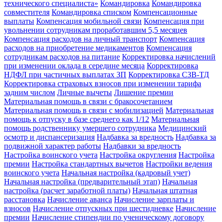
технического специалиста»
Командировка
Командировка
совместителя
Командировка списком
Компенсационные
выплаты
Компенсация мобильной связи
Компенсация при
увольнении сотрудникам проработавшим 5,5 месяцев
Компенсация расходов на личный транспорт
Компенсация
расходов на приобретение медикаментов
Компенсация
сотрудникам расходов на питание
Корректировка начислений
при изменении оклада в середине месяца
Корректировка
НДФЛ при частичных выплатах ЗП
Корректировка СЗВ-ТД
Корректировка страховых взносов при изменении тарифа
задним числом
Личные вычеты
Лишение премии
Материальная помощь в связи с бракосочетанием
Материальная помощь в связи с мобилизацией
Материальная
помощь к отпуску в базе среднего как 1/12
Материальная
помощь родственнику умершего сотрудника
Медицинский
осмотр и диспансеризация
Надбавка за вредность
Надбавка за
подвижной характер работы
Надбавки за вредность
Настройка воинского учета
Настройка округления
Настройка
премии
Настройка стандартных вычетов
Настройки ведения
воинского учета
Начальная настройка (кадровый учет)
Начальная настройка (предварительный этап)
Начальная
настройка (расчет заработной платы)
Начальная штатная
расстановка
Начисление аванса
Начисление зарплаты и
взносов
Начисление отпускных при шестидневке
Начисление
премии
Начисление стипендии по ученическому договору