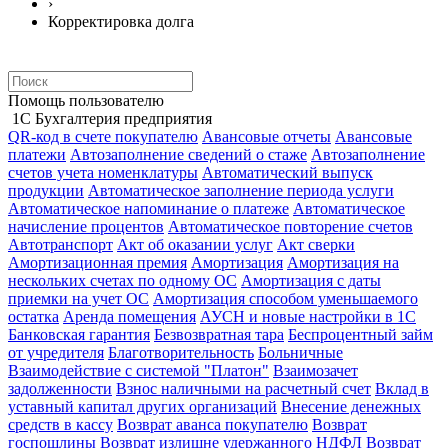
›
Корректировка долга
Помощь пользователю
1С Бухгалтерия предприятия
QR-код в счете покупателю
Авансовые отчеты
Авансовые
платежи
Автозаполнение сведений о стаже
Автозаполнение
счетов учета номенклатуры
Автоматический выпуск
продукции
Автоматическое заполнение периода услуги
Автоматическое напоминание о платеже
Автоматическое
начисление процентов
Автоматическое повторение счетов
Автотранспорт
Акт об оказании услуг
Акт сверки
Амортизационная премия
Амортизация
Амортизация на
нескольких счетах по одному ОС
Амортизация с даты
приемки на учет ОС
Амортизация способом уменьшаемого
остатка
Аренда помещения
АУСН и новые настройки в 1С
Банковская гарантия
Безвозвратная тара
Беспроцентный займ
от учредителя
Благотворительность
Больничные
Взаимодействие с системой "Платон"
Взаимозачет
задолженности
Взнос наличными на расчетный счет
Вклад в
уставный капитал других организаций
Внесение денежных
средств в кассу
Возврат аванса покупателю
Возврат
госпошлины
Возврат излишне удержанного НДФЛ
Возврат