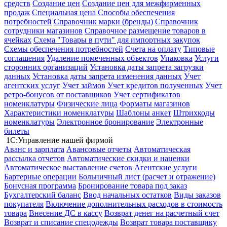
средств
Создание цен
Создание цен для межфирменных
продаж
Специальная цена
Способы обеспечения
потребностей
Справочник марки (бренды)
Справочник
сотрудники магазинов
Справочное размещение товаров в
ячейках
Схема "Товары в пути" для импортных закупок
Схемы обеспечения потребностей
Счета на оплату
Типовые
соглашения
Удаление помеченных объектов
Упаковка
Услуги
сторонних организаций
Установка даты запрета загрузки
данных
Установка даты запрета изменения данных
Учет
агентских услуг
Учет займов
Учет кредитов полученных
Учет
ретро-бонусов от поставщиков
Учет сертификатов
номенклатуры
Физические лица
Форматы магазинов
Характеристики номенклатуры
Шаблоны анкет
Штрихкоды
номенклатуры
Электронное бронирование
Электронные
билеты
1С:Управление нашей фирмой
Аванс и зарплата
Авансовые отчеты
Автоматическая
рассылка отчетов
Автоматические скидки и наценки
Автоматическое выставление счетов
Агентские услуги
Бартерные операции
Больничный лист (расчет и отражение)
Бонусная программа
Бронирование товара под заказ
Бухгалтерский баланс
Ввод начальных остатков
Виды заказов
покупателя
Включение дополнительных расходов в стоимость
товара
Внесение ДС в кассу
Возврат денег на расчетный счет
Возврат и списание спецодежды
Возврат товара поставщику