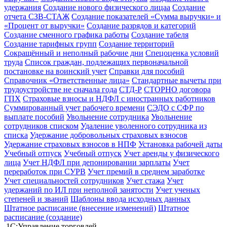
удержания
Создание нового физического лицаа
Создание
отчета СЗВ-СТАЖ
Создание показателей «Сумма выручки» и
«Процент от выручки»
Создание разрядов и категорий
Создание сменного графика работы
Создание табеля
Создание тарифных групп
Создание территорий
Сокращённый и неполный рабочие дни
Спецоценка условий
труда
Список граждан, подлежащих первоначальной
постановке на воинский учет
Справки для пособий
Справочник «Ответственные лица»
Стандартные вычеты при
трудоустройстве не сначала года
СТД-Р
СТОРНО договора
ГПХ
Страховые взносы и НДФЛ с иностранных работников
Суммированный учет рабочего времени
СЭДО с СФР по
выплате пособий
Увольнение сотрудника
Увольнение
сотрудников списком
Удаление уволенного сотрудника из
списка
Удержание добровольных страховых взносов
Удержание страховых взносов в НПФ
Установка рабочей даты
Учебный отпуск
Учебный отпуск
Учет аренды у физического
лица
Учет НДФЛ при депонировании зарплаты
Учет
переработок при СУРВ
Учет премий в среднем заработке
Учет специальностей сотрудников
Учет стажа
Учет
удержаний по ИЛ при неполной занятости
Учет ученых
степеней и званий
Шаблоны ввода исходных данных
Штатное расписание (внесение изменений)
Штатное
расписание (создание)
1С:Управление торговлей