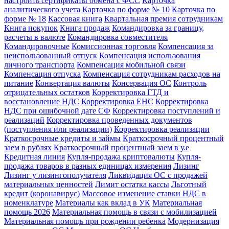
настроить сертификаты обмена с ФСС
Карточка
аналитического учета
Карточка по форме № 10
Карточка по
форме № 18
Кассовая книга
Квартальная премия сотрудникам
Книга покупок
Книга продаж
Командировка за границу,
расчеты в валюте
Командировка совместителя
Командировочные
Комиссионная торговля
Компенсация за
неиспользованный отпуск
Компенсация использования
личного транспорта
Компенсация мобильной связи
Компенсация отпуска
Компенсация сотрудникам расходов на
питание
Конвертация валюты
Консервация ОС
Контроль
отрицательных остатков
Корректировка ГТД и
восстановление НДС
Корректировка ЕНС
Корректировка
НДС при ошибочной дате СФ
Корректировка поступлений и
реализаций
Корректировка проведенных документов
(поступления или реализации)
Корректировка реализации
Краткосрочные кредиты и займы
Краткосрочный процентный
заем в рублях
Краткосрочный процентный заем в у.е
Кредитная линия
Купля-продажа криптовалюты
Купля-
продажа товаров в разных единицах измерения
Лизинг
Лизинг у лизингополучателя
Ликвидация ОС с продажей
материальных ценностей
Лимит остатка кассы
Льготный
кредит (коронавирус)
Массовое изменение ставки НДС в
номенклатуре
Материалы как вклад в УК
Материальная
помощь 2026
Материальная помощь в связи с мобилизацией
Материальная помощь при рождении ребенка
Модернизация