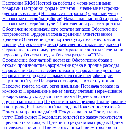
Настройка ККМ
Настройка работы с маркированными
товарами
Настройки форм и отчетов
Начальные настройки
(деньги, компания)
Начальные настройки (кадровый учет)
Начальные настройки (общие)
Начальные настройки (склад)
Начальные настройки (учет)
Начисление и расчет зарплаты
Обеспечение минимального остатка запасов
Обеспечение
потребностей
Ордерная схема хранения
Ответственное
хранение
Отнесение транспортных услуг на себестоимость
партии
Отпуск сотрудника (начисление, отражение, расчет)
Отражение нового имущества
Отражение оплаты
Отчеты по
персоналу
Отчеты продаж
Отчеты раздела «CRM»
Оформление бесплатной доставки
Оформление брака в
отходы производстве
Оформление брака в прочие расходы
Оформление брака на себестоимость
Оформление доставки
Оформление продажи
Параметрические спецификации
Партионный учет
Передача спецодежды в эксплуатацию
Передача товара между организациями
Передача товара на
комиссию
Перемещение денег между счетами
Перемещение
товаров между складами и ячейками
Перенос долга на
другого контрагента
Перенос и отмена резерва
Планирование
и контроль ДС
Платежный календарь
Подсчет посетителей
Поиск и устранение дублей
Покупка валюты
Поступление
услуг
Прайс-лист
Предоплата (оплата) по заказу покупателя
Предоплата за товары
Премии по результатам продаж
Прием
и передача в ремонт
Прием сотрудника
Прием товаров на