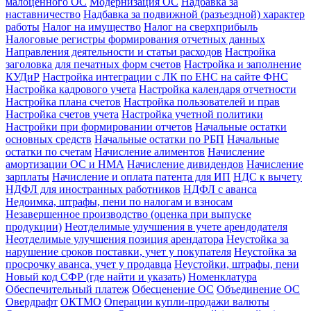
малоценного ОС
Модернизация ОС
Надбавка за
наставничество
Надбавка за подвижной (разъездной) характер
работы
Налог на имущество
Налог на сверхприбыль
Налоговые регистры формирования отчетных данных
Направления деятельности и статьи расходов
Настройка
заголовка для печатных форм счетов
Настройка и заполнение
КУДиР
Настройка интеграции с ЛК по ЕНС на сайте ФНС
Настройка кадрового учета
Настройка календаря отчетности
Настройка плана счетов
Настройка пользователей и прав
Настройка счетов учета
Настройка учетной политики
Настройки при формировании отчетов
Начальные остатки
основных средств
Начальные остатки по РБП
Начальные
остатки по счетам
Начисление алиментов
Начисление
амортизации ОС и НМА
Начисление дивидендов
Начисление
зарплаты
Начисление и оплата патента для ИП
НДС к вычету
НДФЛ для иностранных работников
НДФЛ с аванса
Недоимка, штрафы, пени по налогам и взносам
Незавершенное производство (оценка при выпуске
продукции)
Неотделимые улучшения в учете арендодателя
Неотделимые улучшения позиция арендатора
Неустойка за
нарушение сроков поставки, учет у покупателя
Неустойка за
просрочку аванса, учет у продавца
Неустойки, штрафы, пени
Новый код СФР (где найти и указать)
Номенклатура
Обеспечительный платеж
Обесценение ОС
Объединение ОС
Овердрафт
ОКТМО
Операции купли-продажи валюты