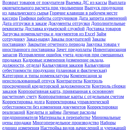
Возврат товаров от покупателя
Выемка ДС из кассы
Выплата
окончательного расчета при увольнении
Выпуск продукции
из давальческого сырья
Горячие клавиши в рабочем месте
кассира
Графики работы сотрудников
Дата запрета изменений
Дата отгрузки в заказе
Документы отгрузки
Дополнительные
реквизиты
Доставка курьерской службой
Доставка товаров
Загрузка номенклатуры и документов из Excel
Займ
сотруднику
Заказ-наряд
Заказы покупателей
Заказы
поставщику
Закрытие отчетного периода
Закупка товара у
иностранного поставщика
Зачет предоплаты
Инвентаризация
запасов
Исправление ошибок учета доходов при смешанных
продажах
Кадровые изменения (изменение оклада,
должности, отдела)
Калькуляция заказов
Калькуляция
себестоимости продукции (плановая и фактическая)
Категории и типы номенклатуры
Компенсация за
неиспользованный отпуск
Контрагенты
Контроль
просроченной кредиторской задолженности
Контроль сборки
заказов
Корпоративная карта, привязанная к основному
расчетному счету
Корпоративные карты с отдельным счетом
Корректировка долга
Корректировка управленческой
себестоимости без изменения документов
Корректировки
реализаций
Кредиты и займы
Личные расходы
предпринимателя
Материалы в переработке
Минимальные
цены продажи
Многопередельное производство
Наборы
единиц измерения
Настройка видов начислений и удержаний