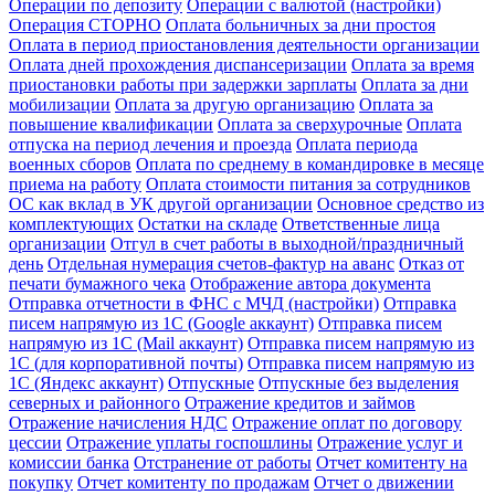
Операции по депозиту
Операции с валютой (настройки)
Операция СТОРНО
Оплата больничных за дни простоя
Оплата в период приостановления деятельности организации
Оплата дней прохождения диспансеризации
Оплата за время
приостановки работы при задержки зарплаты
Оплата за дни
мобилизации
Оплата за другую организацию
Оплата за
повышение квалификации
Оплата за сверхурочные
Оплата
отпуска на период лечения и проезда
Оплата периода
военных сборов
Оплата по среднему в командировке в месяце
приема на работу
Оплата стоимости питания за сотрудников
ОС как вклад в УК другой организации
Основное средство из
комплектующих
Остатки на складе
Ответственные лица
организации
Отгул в счет работы в выходной/праздничный
день
Отдельная нумерация счетов-фактур на аванс
Отказ от
печати бумажного чека
Отображение автора документа
Отправка отчетности в ФНС с МЧД (настройки)
Отправка
писем напрямую из 1С (Google аккаунт)
Отправка писем
напрямую из 1С (Mail аккаунт)
Отправка писем напрямую из
1С (для корпоративной почты)
Отправка писем напрямую из
1С (Яндекс аккаунт)
Отпускные
Отпускные без выделения
северных и районного
Отражение кредитов и займов
Отражение начисления НДС
Отражение оплат по договору
цессии
Отражение уплаты госпошлины
Отражение услуг и
комиссии банка
Отстранение от работы
Отчет комитенту на
покупку
Отчет комитенту по продажам
Отчет о движении