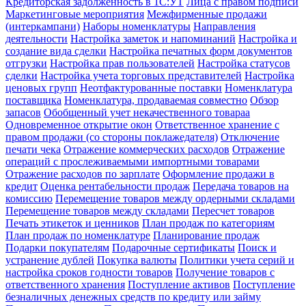
Кредиторская задолженность в 1С:УТ
Лица с правом подписи
Маркетинговые мероприятия
Межфирменные продажи
(интеркампани)
Наборы номенклатуры
Направления
деятельности
Настройка заметок и напоминаний
Настройка и
создание вида сделки
Настройка печатных форм документов
отгрузки
Настройка прав пользователей
Настройка статусов
сделки
Настройка учета торговых представителей
Настройка
ценовых групп
Неотфактурованные поставки
Номенклатура
поставщика
Номенклатура, продаваемая совместно
Обзор
запасов
Обобщенный учет некачественного товараа
Одновременное открытие окон
Ответственное хранение с
правом продажи (со стороны поклажедателя)
Отключение
печати чека
Отражение коммерческих расходов
Отражение
операций с прослеживаемыми импортными товарами
Отражение расходов по зарплате
Оформление продажи в
кредит
Оценка рентабельности продаж
Передача товаров на
комиссию
Перемещение товаров между ордерными складами
Перемещение товаров между складами
Пересчет товаров
Печать этикеток и ценников
План продаж по категориям
План продаж по номенклатуре
Планирование продаж
Подарки покупателям
Подарочные сертификаты
Поиск и
устранение дублей
Покупка валюты
Политики учета серий и
настройка сроков годности товаров
Получение товаров с
ответственного хранения
Поступление активов
Поступление
безналичных денежных средств по кредиту или займу