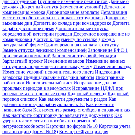
для сотрудников
Групповое изменение реквизитов
Данные о
доходах
Декретный отпуск (изменение условий)
Денежная
компенсация молока
Депонирование зарплаты
Детализация
мест и способов выплаты зарплаты сотрудников
Донорские
выходные дни
Доплата до оклада при командировке
Доплата
за работу в ночное время
Дополнительные отпуска
определенной категории граждан
Досрочное возвращение из
командировки
Доступ к документу по ссылке
Доход в
натуральной форме
Единовременная выплата к отпуску
Замена отпуска денежной компенсацией
Заполнение ЕФС-1
при слиянии компаний
Заполнение трудовой функции
Зарплатный проект
Изменение авансов
Изменение данных
сотрудника, подлежащего воинскому учету
Изменение оклада
Изменение условий исполнительного листа
Индексация
заработка
Индивидуальные графики работы
Иностранные
работники
Исполнительный лист
Исправление долгов
прошлых периодов в ведомостях
Исправление НДФЛ при
перерасчетах за прошлые годы
Кадровый перевод
Кадровый
перевод списком
Как вынести документы в раздел
Как
добавить кнопку на рабочую панель 1С
Как изменить
название базы
Как изменить размер столбцов в справочниках
Как настроить сортировку по алфавиту в документах
Как
удержать алименты из пособия по временной
нетрудоспособности
Карточка по форме № 10
Карточка учета
организации (форма № 18)
Команда «Функции для