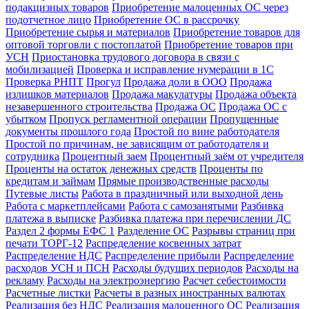
подакцизных товаров
Приобретение малоценных ОС через
подотчетное лицо
Приобретение ОС в рассрочку
Приобретение сырья и материалов
Приобретение товаров для
оптовой торговли с постоплатой
Приобретение товаров при
УСН
Приостановка трудового договора в связи с
мобилизацией
Проверка и исправление нумерации в 1С
Проверка РНПТ
Прогул
Продажа доли в ООО
Продажа
излишков материалов
Продажа макулатуры
Продажа объекта
незавершенного строительства
Продажа ОС
Продажа ОС с
убытком
Пропуск регламентной операции
Пропущенные
документы прошлого года
Простой по вине работодателя
Простой по причинам, не зависящим от работодателя и
сотрудника
Процентный заем
Процентный заём от учредителя
Проценты на остаток денежных средств
Проценты по
кредитам и займам
Прямые производственные расходы
Путевые листы
Работа в праздничный или выходной день
Работа с маркетплейсами
Работа с самозанятыми
Разбивка
платежа в выписке
Разбивка платежа при перечислении ДС
Раздел 2 формы ЕФС 1
Разделение ОС
Разрывы страниц при
печати ТОРГ-12
Распределение косвенных затрат
Распределение НДС
Распределение прибыли
Распределение
расходов УСН и ПСН
Расходы будущих периодов
Расходы на
рекламу
Расходы на электроэнергию
Расчет себестоимости
Расчетные листки
Расчеты в разных иностранных валютах
Реализация без НДС
Реализация малоценного ОС
Реализация