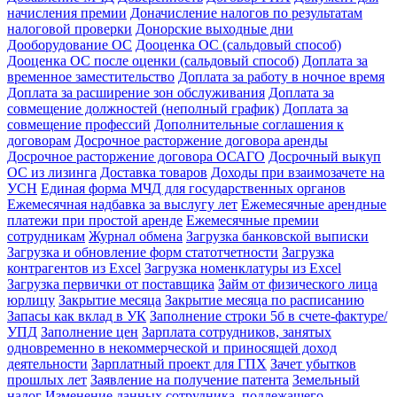
начисления премии
Доначисление налогов по результатам
налоговой проверки
Донорские выходные дни
Дооборудование ОС
Дооценка ОС (сальдовый способ)
Дооценка ОС после оценки (сальдовый способ)
Доплата за
временное заместительство
Доплата за работу в ночное время
Доплата за расширение зон обслуживания
Доплата за
совмещение должностей (неполный график)
Доплата за
совмещение профессий
Дополнительные соглашения к
договорам
Досрочное расторжение договора аренды
Досрочное расторжение договора ОСАГО
Досрочный выкуп
ОС из лизинга
Доставка товаров
Доходы при взаимозачете на
УСН
Единая форма МЧД для государственных органов
Ежемесячная надбавка за выслугу лет
Ежемесячные арендные
платежи при простой аренде
Ежемесячные премии
сотрудникам
Журнал обмена
Загрузка банковской выписки
Загрузка и обновление форм статотчетности
Загрузка
контрагентов из Excel
Загрузка номенклатуры из Excel
Загрузка первички от поставщика
Займ от физического лица
юрлицу
Закрытие месяца
Закрытие месяца по расписанию
Запасы как вклад в УК
Заполнение строки 5б в счете-фактуре/
УПД
Заполнение цен
Зарплата сотрудников, занятых
одновременно в некоммерческой и приносящей доход
деятельности
Зарплатный проект для ГПХ
Зачет убытков
прошлых лет
Заявление на получение патента
Земельный
налог
Изменение данных сотрудника, подлежащего