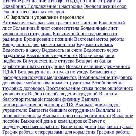
Штатное расписание
Штраф ГИБДД по вине сотрудника
Эквайринг. Подключение и настройка
Экологический сбор
Экспорт несырьевых товаров
1С:Зарплата и управление персоналом
Автоматическая рассылка расчетных листков
Больничный
лист
Больничный лист совместителя
Больничный лист
уволенного сотрудника
Больничный пострадавшего от
радиации
Бронирование позиций
Вахтовый метод работы
Ввод данных для расчета зарплаты
Ведомость в банк
Ведомость в кассу
Ведомость на счета
Ведомость через
раздатчика
Взыскания в ведомостях
Вилки окладов и
надбавок
Внутрисменные отпуска
Возврат из банка
заработной платы сотрудника
Возврат излишне удержанного
НДФЛ
Возвращение из отпуска по уходу
Возмещение
расходов на покупку медикаментов
Возобновление трудового
договора с мобилизованным сотрудником
Возобновление
трудовых договоров
Восстановление стажа после ошибочного
увольнения
Выбор способа ведения трудовой
Выплата
благотворительной помощи физлицу
Выплата
вознаграждения по договору ГПХ
Выплата дивидендов
учредителю
Выплаты бывшим сотрудникам
Выплаты за
прошлые периоды
Выплаты при сокращении штата
Выходное
пособие
Выходной день в командировке
Вычет с
предыдущего места работы
Вычеты на детей
График отпусков
График работы с перерывами для кормления
Графики работы