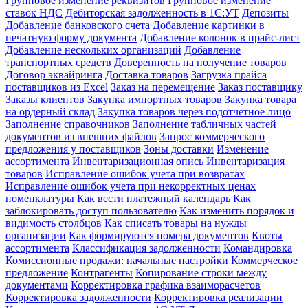
Групповое изменение реквизитов
Групповое изменение
ставок НДС
Дебиторская задолженность в 1С:УТ
Депозиты
Добавление банковского счета
Добавление картинки в
печатную форму документа
Добавление колонок в прайс-лист
Добавление нескольких организаций
Добавление
транспортных средств
Доверенность на получение товаров
Договор эквайринга
Доставка товаров
Загрузка прайса
поставщиков из Excel
Заказ на перемещение
Заказ поставщику
Заказы клиентов
Закупка импортных товаров
Закупка товара
на ордерный склад
Закупка товаров через подотчетное лицо
Заполнение справочников
Заполнение табличных частей
документов из внешних файлов
Запрос коммерческого
предложения у поставщиков
Зоны доставки
Изменение
ассортимента
Инвентаризационная опись
Инвентаризация
товаров
Исправление ошибок учета при возвратах
Исправление ошибок учета при некорректных ценах
номенклатуры
Как вести платежный календарь
Как
заблокировать доступ пользователю
Как изменить порядок и
видимость столбцов
Как списать товары на нужды
организации
Как формируются номера документов
Квоты
ассортимента
Классификация задолженности
Командировка
Комиссионные продажи: начальные настройки
Коммерческое
предложение
Контрагенты
Копирование строки между
документами
Корректировка графика взаиморасчетов
Корректировка задолженности
Корректировка реализации