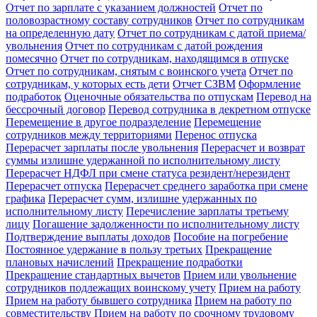
Отчет по зарплате с указанием должностей
Отчет по
половозрастному составу сотрудников
Отчет по сотрудникам
на определенную дату
Отчет по сотрудникам с датой приема/
увольнения
Отчет по сотрудникам с датой рождения
помесячно
Отчет по сотрудникам, находящимся в отпуске
Отчет по сотрудникам, снятым с воинского учета
Отчет по
сотрудникам, у которых есть дети
Отчет СЗВМ
Оформление
подработок
Оценочные обязательства по отпускам
Перевод на
бессрочный договор
Перевод сотрудника в декретном отпуске
Перемещение в другое подразделение
Перемещение
сотрудников между территориями
Перенос отпуска
Перерасчет зарплаты после увольнения
Перерасчет и возврат
суммы излишне удержанной по исполнительному листу
Перерасчет НДФЛ при смене статуса резидент/нерезидент
Перерасчет отпуска
Перерасчет среднего заработка при смене
графика
Перерасчет сумм, излишне удержанных по
исполнительному листу
Перечисление зарплаты третьему
лицу
Погашение задолженности по исполнительному листу
Подтверждение выплаты доходов
Пособие на погребение
Постоянное удержание в пользу третьих
Прекращение
плановых начислений
Прекращение подработки
Прекращение стандартных вычетов
Прием или увольнение
сотрудников подлежащих воинскому учету
Прием на работу
Прием на работу бывшего сотрудника
Прием на работу по
совместительству
Прием на работу по срочному трудовому