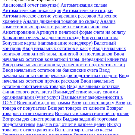
Авансовый отчет (закупки)
Автоматизация склада
Автоматическая инкассация
Автоматические скидки
Автоматическое снятие устаревших резервов
Адресное
хранение
Анализ движения товаров по складу
Анализ
комиссионных продаж и расчеты с комиссионером
Анкетирование
Артикул в печатной форме счета на оплату
Блокировка ячеек на адресном складе
Бонусная система
Бонусные карты (напоминание менеджеру)
Валютный
контроль
Ввод начальных остатков в кассу
Ввод начальных
остатков возвратной тары, принятой от поставщиков
Ввод
начальных остатков возвратной тары, переданной клиентам
Ввод начальных остатков задолженности подотчетных лиц
Ввод начальных остатков на банковские счета
Ввод
начальных остатков перерасходов подотчетных средств
Ввод
начальных остатков прочих расходов
Ввод начальных
остатков собственных товаров
Ввод начальных остатков
финансового результата
Взаимодействие между своими
организациями (учет услуг)
Взаимозачет задолженности в
1С:УТ
Внешний вид программы
Возврат поставщику
Возврат
товара от покупателя
Возврат товаров от клиента
Возврат
товаров с ответхранения
Возвраты в комиссионной торговле
Вопросы для анкетирования
Выдача заданий торговым
представителям
Выдача под отчет в разрезе целей
Выкуп
товаров с ответхранения
Выплата зарплаты из кассы