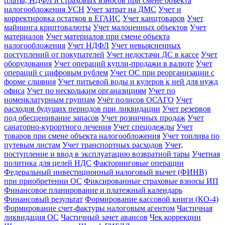
платы, НДФЛ и страховых взносов при смене объекта
налогообложения УСН
Учет затрат на ДМС
Учет и
корректировка остатков в ЕГАИС
Учет канцтоваров
Учет
майнинга криптовалюты
Учет малоценных объектов
Учет
материалов
Учет материалов при смене объекта
налогообложения
Учет НДФЛ
Учет невыясненных
поступлений от покупателей
Учет недостачи ДС в кассе
Учет
оборудования
Учет операций купли-продажи в валюте
Учет
операций с цифровым рублем
Учет ОС при реорганизации с
форме слияния
Учет питьевой воды и кулеров к ней для нужд
офиса
Учет по нескольким органазициям
Учет по
номенклатурным группам
Учёт полисов ОСАГО
Учет
расходов будущих периодов при ликвидации
Учет резервов
под обесценивание запасов
Учет розничных продаж
Учет
санаторно-курортного лечения
Учет спецодежды
Учет
товаров при смене объекта налогообложения
Учет топлива по
путевым листам
Учет транспортных расходов
Учет,
поступление и ввод в эксплуатацию возвратной тары
Учетная
политика для целей НДС
Факторинговые операции
Федеральный инвестиционный налоговый вычет (ФИНВ)
при приобретении ОС
Фиксированные страховые взносы ИП
Финансовое планирование и платежный календарь
Финансовый результат
Формирование кассовой книги (КО-4)
Формирование счет-фактуры налоговым агентом
Частичная
ликвидация ОС
Частичный зачет авансов
Чек коррекции