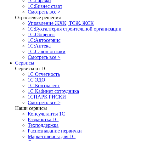
1С:Гаражи
1С:Бизнес старт
Смотреть все >
Отраслевые решения
Управление ЖХК, ТСЖ, ЖСК
1С:Бухгалтерия строительной организации
1С:Общепит
1С:Автосервис
1С:Аптека
1С:Салон оптики
Смотреть все >
Сервисы
Сервисы от 1С
1С Отчетность
1С ЭДО
1С Контрагент
1С Кабинет сотрудника
1СПАРК РИСКИ
Смотреть все >
Наши сервисы
Консультанты 1С
Разработка 1С
Техподдержка
Распознавание первички
Маркетплейсы для 1С