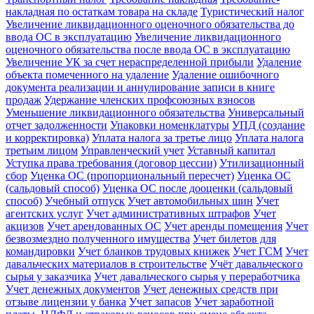
накладная по остаткам товара на складе
Туристический налог
Увеличение ликвидационного оценочного обязательства до
ввода ОС в эксплуатацию
Увеличение ликвидационного
оценочного обязательства после ввода ОС в эксплуатацию
Увеличение УК за счет нераспределенной прибыли
Удаление
объекта помеченного на удаление
Удаление ошибочного
документа реализации и аннулирование записи в книге
продаж
Удержание членских профсоюзных взносов
Уменьшение ликвидационного обязательства
Универсальный
отчет задолженности
Упаковки номенклатуры
УПД (создание
и корректировка)
Уплата налога за третье лицо
Уплата налога
третьим лицом
Управленческий учет
Уставный капитал
Уступка права требования (договор цессии)
Утилизационный
сбор
Уценка ОС (пропорциональный пересчет)
Уценка ОС
(сальдовый способ)
Уценка ОС после дооценки (сальдовый
способ)
Учебный отпуск
Учет автомобильных шин
Учет
агентских услуг
Учет административных штрафов
Учет
акцизов
Учет арендованных ОС
Учет аренды помещения
Учет
безвозмездно полученного имущества
Учет билетов для
командировки
Учет бланков трудовых книжек
Учет ГСМ
Учет
давальческих материалов в строительстве
Учёт давальческого
сырья у заказчика
Учет давальческого сырья у переработчика
Учет денежных документов
Учет денежных средств при
отзыве лицензии у банка
Учет запасов
Учет заработной