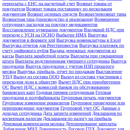
переплаты с ЕНС на расчетный счет
Возврат товара от
покупателя
Возврат товара поставщику по нескольким
документам
Возврат целевых средств
Возврат/невозврат тары
Возвратная тара (производство и реализация)
Возмещение
сотруднику расходов на покупку медикаментов
Восстановление нумерации документов
Входящий НДС при
переходе с УСН на ОСНО
Выбытие НМА
Выгрузка
документов в формате xml
Выгрузка номенклатуры в Excel
Выгрузка отчетов для Реестрповесток
Выгрузка платежек по
счету цифрового рубля
Выдача денежных документов из
кассы
Выплата заработной платы
Выплаты при сокращении
штата
Выплаты родственникам умершего сотрудника
Выпуск
продукции
Выпуск продукции с учетом НЗП прошлого
месяца
Выручка, прибыль, отчет по продажам
Выставление
УПД
Выход из состава ООО
Выход из состава участников с
переходом доли к обществу
Вычет НДС при приобретении
ОС
Вычет НДС с комиссий банков по обслуживанию
банковских карт
Годовая премия сотрудникам
Готовая
продукция и полуфабрикаты
Групповая печать документов
Групповое изменение реквизитов
Групповое проведение или
перепроведение документов
Групповой учет ОС
Данные о
доходах сотрудника
Дата запрета изменений
Декларация по
косвенным налогам
Декларация по налогу на прибыль
Денежная компенсация молока
Депонирование зарплаты
Добавление МЧД
Доверенность
Договор ГПХ
Документ для