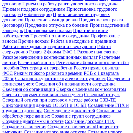
договору
Прием на работу ранее уволенного сотрудника
Призы и подарки сотрудникам
Приостановка трудового
договора (мобилизация)
Приостановление трудовых
договоров
Продление командировки
Продление контракта
(договора)
Продление отпуска по болезни
Производственный
календарь
Произвольные справки
Простой по вине
работодателя
Простой по вине сотрудника
Профсоюзные
взносы
Прочие доходы
Работа в выходные и праздники
Работа в выходные, праздники и сверхурочно
Работа
сверхурочно
Раздел 2 формы ЕФС 1
Разовое начисление
Разовое начисление компенсационных выплат
Расчетные
листки
Расчетный листок
Регистрация больничного листа без
пособия
Регистрация переработки
Реестр прямых выплат
ФСС
Режим гибкого рабочего времени
РСВ с 1 квартала
2025г
Санаторно-курортные путевки сотрудникам
Сведения о
воинском учете
Сведения об инвалидности сотрудника
Сведения об организации
Сверка с военным комиссариатом
Сверка с документами воинского учета
Северный отпуск
Северный отпуск при вахтовом методе работы
СЗВ-ТД
Синхронизация данных 1С ЗУП и 1С БП
Совмещение ГПХ и
трудового договора
Совмещение должностей
Согласие на
обработку перс данных
Создание групп сотрудников
Создание диаграммы в отчете
Создание договора ГПХ
Создание начисления
Создание начисления «Процент от
выручки»
Создание нового вида отпуска
Создание нового