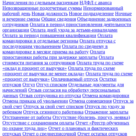
Начисления по сдельным расценкам
НДФЛ с аванса
Невозвращенные подотчетные суммы
Ненормированный
рабочий день
Новая должность
Новое подразделение
Ночные
и вечерние смены
Общие сведения
Объединение задвоенных
сотрудников
Оплата в период приостановления деятельности
организации
Оплата дней ухода за детьми-инвалидами
Оплата за период повышения квалификации
Оплата
командировки в отдельные регионы
Оплата отпуска с
последующим увольнением
Оплата по среднему в
командировке в месяце приема на работу
Оплата
приостановки работы при задержке зарплаты
Оплата
стоимости питания за сотрудников
Оплата труда по схеме
«оклад и процент от выручки»
Оплата труда по схеме
«процент от выручки не менее оклада»
Оплата труда по схеме
«процент от выручки»
Оплачиваемый отпуск
Остатки
отпусков
Отгул
Отгул списком
Отдельные документы для
начислений
Отзыв согласия на обработку персональных
данных
Отзыв сотрудника из отпуска
Отмена командировки
Отмена приказа об увольнении
Отмена совмещения
Отпуск за
свой счет
Отпуск за свой счет списком
Отпуск по уходу за
ребенком
Отпуск сезонного работника
Отражение зарплаты
Отстранение от работы
Отсутствие (болезнь, прогул, неявка)
Отсутствие с сохранением оплаты
Отчет «Реестр обученных
по охране труда лиц»
Отчет о плановых и фактических
отпусках
Отчет о среднесписочной
Отчет остатки отпусков