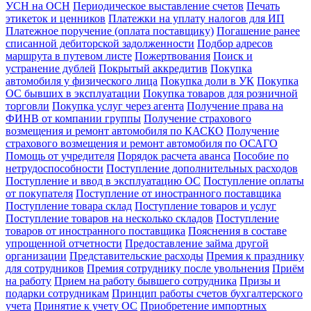
УСН на ОСН
Периодическое выставление счетов
Печать
этикеток и ценников
Платежки на уплату налогов для ИП
Платежное поручение (оплата поставщику)
Погашение ранее
списанной дебиторской задолженности
Подбор адресов
маршрута в путевом листе
Пожертвования
Поиск и
устранение дублей
Покрытый аккредитив
Покупка
автомобиля у физического лица
Покупка доли в УК
Покупка
ОС бывших в эксплуатации
Покупка товаров для розничной
торговли
Покупка услуг через агента
Получение права на
ФИНВ от компании группы
Получение страхового
возмещения и ремонт автомобиля по КАСКО
Получение
страхового возмещения и ремонт автомобиля по ОСАГО
Помощь от учредителя
Порядок расчета аванса
Пособие по
нетрудоспособности
Поступление дополнительных расходов
Поступление и ввод в эксплуатацию ОС
Поступление оплаты
от покупателя
Поступление от иностранного поставщика
Поступление товара склад
Поступление товаров и услуг
Поступление товаров на несколько складов
Поступление
товаров от иностранного поставщика
Пояснения в составе
упрощенной отчетности
Предоставление займа другой
организации
Представительские расходы
Премия к празднику
для сотрудников
Премия сотруднику после увольнения
Приём
на работу
Прием на работу бывшего сотрудника
Призы и
подарки сотрудникам
Принцип работы счетов бухгалтерского
учета
Принятие к учету ОС
Приобретение импортных