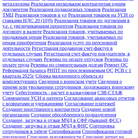
металлолома
Реализация нескольким контрагентам одним
документом
Реализация подакцизных товаров
Реализация
ТМЦ
Реализация товаров в у.е
Реализация товаров на УСН со
ставками НДС 20 (10)%
Реализация товаров по договорам в
у.е. с увеличивающим процентом
Реализация товаров по
договору в валюте
Реализация товаров, учитываемых по
продажным ценам
Реализация товаров, учитываемых по
ценам приобретения
Реализация услуг по неосновной
деятельности
Регистрация продавцом счет-фактур в
отдельных случаях
Регистрация счет-фактур покупателем, в
отдельных случаях
Резервы по оплате отпусков
Резервы по
оплате труда
Резервы по сомнительным долгам
Ремонт ОС
Реформация баланса
РНПТ по прослеживаемым ОС
РСВ с 1
квартала 2025г
Сборка малоценного объекта из
комплектующих
Сведения о воинском учете
Сведения о
приеме или увольнении сотрудников, подлежащих воинскому
учету
Себестоимость - расчет и калькуляция
СЗВ-СТАЖ
Совмещение УСН и патента
Согласование авансовых отчетов
с возвратами и удержаниями
Согласование платежей
Создание иностранного контрагента
Создание новой
организации
Создание обособленного подразделения
Создание, загрузка и отзыв МЧД в СФР (бывший ФСС)
Создание, загрузка и отзыв МЧД в ФНС
Сортировка
сотрудников в табеле
Спецификация
Спецификация готовой
продукции
Списание задолженности
Списание затрат на