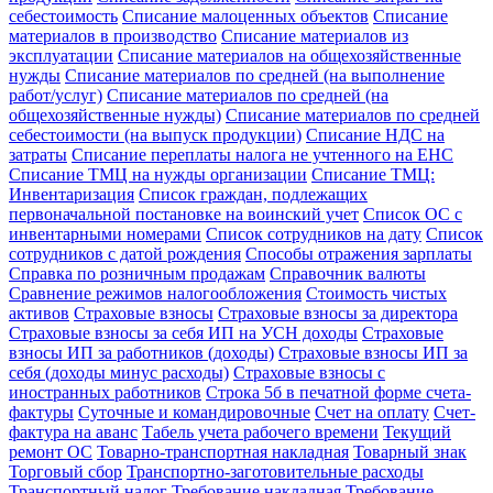
себестоимость
Списание малоценных объектов
Списание
материалов в производство
Списание материалов из
эксплуатации
Списание материалов на общехозяйственные
нужды
Списание материалов по средней (на выполнение
работ/услуг)
Списание материалов по средней (на
общехозяйственные нужды)
Списание материалов по средней
себестоимости (на выпуск продукции)
Списание НДС на
затраты
Списание переплаты налога не учтенного на ЕНС
Списание ТМЦ на нужды организации
Списание ТМЦ:
Инвентаризация
Список граждан, подлежащих
первоначальной постановке на воинский учет
Список ОС с
инвентарными номерами
Список сотрудников на дату
Список
сотрудников с датой рождения
Способы отражения зарплаты
Справка по розничным продажам
Справочник валюты
Сравнение режимов налогообложения
Стоимость чистых
активов
Страховые взносы
Страховые взносы за директора
Страховые взносы за себя ИП на УСН доходы
Страховые
взносы ИП за работников (доходы)
Страховые взносы ИП за
себя (доходы минус расходы)
Страховые взносы с
иностранных работников
Строка 5б в печатной форме счета-
фактуры
Суточные и командировочные
Счет на оплату
Счет-
фактура на аванс
Табель учета рабочего времени
Текущий
ремонт ОС
Товарно-транспортная накладная
Товарный знак
Торговый сбор
Транспортно-заготовительные расходы
Транспортный налог
Требование накладная
Требование-