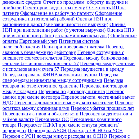
денежных средств
Отчет по продажам, обороту, выручке и
прибыли
Отчет производства за смену
Отчетность ИП на
патенте
Оформление на работу по патенту
Оформление
сотрудника на неполный рабочий
Оценка НЗП при
выполнении работ (вне зависимости от выручки)
Оценка
НЗП при выполнении работ (с учетом выручки)
Оценка НПЗ
при выполнении работ (с этапами номенклатуры)
Ошибочные
оплаты
Партионный учет
Патентная система
налогообложения
Пени при просрочке платежа
Перевод
авансов в безнадежную дебиторку
Перевод сотрудника с
внешнего совместительства
Переводы между банковскими
счетами без использования счета 57
Переводы между счетами
с использованием счета 57
Передача имущества в аренду
Передача права на ФИНВ компании группы
Передача
спецодежды и инвентаря между сотрудниками
Передача
товаров на ответственное хранение
Перемещение товаров
между складами
Перенаем по договору лизинга
Перенос
аванса при смене договора
Перенос вычета, частичный вычет
НДС
Перенос задолженности между контрагентами
Перенос
остатков между организациями
Перенос убытка прошлых лет
Переоценка активов и обязательств
Переоценка депозитов и
займов валюте
Переоценка ОС
Переоценка розничного
товара
Перерасчет НДФЛ при смене статуса резидент/
нерезидент
Переход на АУСН
Переход с ОСНО на УСН
Переход с УСН доходы минус расходы на ОСНО
Переход с