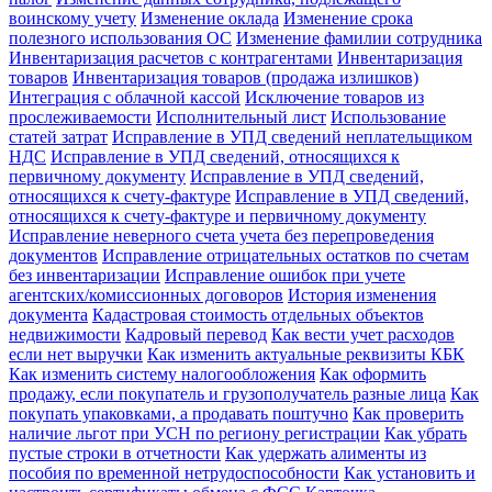
воинскому учету
Изменение оклада
Изменение срока
полезного использования ОС
Изменение фамилии сотрудника
Инвентаризация расчетов с контрагентами
Инвентаризация
товаров
Инвентаризация товаров (продажа излишков)
Интеграция с облачной кассой
Исключение товаров из
прослеживаемости
Исполнительный лист
Использование
статей затрат
Исправление в УПД сведений неплательщиком
НДС
Исправление в УПД сведений, относящихся к
первичному документу
Исправление в УПД сведений,
относящихся к счету-фактуре
Исправление в УПД сведений,
относящихся к счету-фактуре и первичному документу
Исправление неверного счета учета без перепроведения
документов
Исправление отрицательных остатков по счетам
без инвентаризации
Исправление ошибок при учете
агентских/комиссионных договоров
История изменения
документа
Кадастровая стоимость отдельных объектов
недвижимости
Кадровый перевод
Как вести учет расходов
если нет выручки
Как изменить актуальные реквизиты КБК
Как изменить систему налогообложения
Как оформить
продажу, если покупатель и грузополучатель разные лица
Как
покупать упаковками, а продавать поштучно
Как проверить
наличие льгот при УСН по региону регистрации
Как убрать
пустые строки в отчетности
Как удержать алименты из
пособия по временной нетрудоспособности
Как установить и