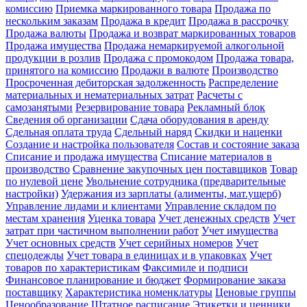
комиссию
Приемка маркированного товара
Продажа по
нескольким заказам
Продажа в кредит
Продажа в рассрочку
Продажа валюты
Продажа и возврат маркированных товаров
Продажа имущества
Продажа немаркируемой алкогольной
продукции в розлив
Продажа с промокодом
Продажа товара,
принятого на комиссию
Продажи в валюте
Производство
Просроченная дебиторская задолженность
Распределение
материальных и нематериальных затрат
Расчеты с
самозанятыми
Резервирование товара
Рекламный блок
Сведения об организации
Сдача оборудования в аренду
Сдельная оплата труда
Сдельный наряд
Скидки и наценки
Создание и настройка пользователя
Состав и состояние заказа
Списание и продажа имущества
Списание материалов в
производство
Сравнение закупочных цен поставщиков
Товар
по нулевой цене
Увольнение сотрудника (предварительные
настройки)
Удержания из зарплаты (алименты, мат.ущерб)
Управление лидами и клиентами
Управление складом по
местам хранения
Уценка товара
Учет денежных средств
Учет
затрат при частичном выполнении работ
Учет имущества
Учет основных средств
Учет серийных номеров
Учет
спецодежды
Учет товара в единицах и в упаковках
Учет
товаров по характеристикам
Факсимиле и подписи
Финансовое планирование и бюджет
Формирование заказа
поставщику
Характеристика номенклатуры
Ценовые группы
Ценообразование
Штатное расписание
Этикетки и ценники