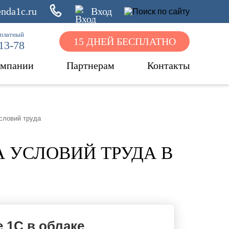
nda1c.ru
Вход
сплатный
15 ДНЕЙ БЕСПЛАТНО
-13-78
омпании
Партнерам
Контакты
словий труда
 УСЛОВИЙ ТРУДА В
 1С в облаке