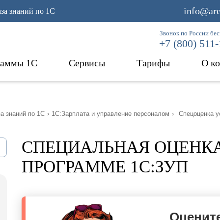
info@are
аза знаний по 1С
Звонок по России бе
+7 (800) 511
раммы 1С
Сервисы
Тарифы
О к
а знаний по 1С
›
1С:Зарплата и управление персоналом
›
Спецоценка у
СПЕЦИАЛЬНАЯ ОЦЕНКА
ПРОГРАММЕ 1С:ЗУП
Оцените