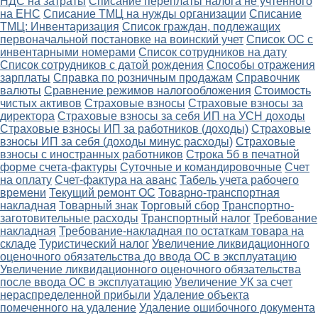
НДС на затраты
Списание переплаты налога не учтенного
на ЕНС
Списание ТМЦ на нужды организации
Списание
ТМЦ: Инвентаризация
Список граждан, подлежащих
первоначальной постановке на воинский учет
Список ОС с
инвентарными номерами
Список сотрудников на дату
Список сотрудников с датой рождения
Способы отражения
зарплаты
Справка по розничным продажам
Справочник
валюты
Сравнение режимов налогообложения
Стоимость
чистых активов
Страховые взносы
Страховые взносы за
директора
Страховые взносы за себя ИП на УСН доходы
Страховые взносы ИП за работников (доходы)
Страховые
взносы ИП за себя (доходы минус расходы)
Страховые
взносы с иностранных работников
Строка 5б в печатной
форме счета-фактуры
Суточные и командировочные
Счет
на оплату
Счет-фактура на аванс
Табель учета рабочего
времени
Текущий ремонт ОС
Товарно-транспортная
накладная
Товарный знак
Торговый сбор
Транспортно-
заготовительные расходы
Транспортный налог
Требование
накладная
Требование-накладная по остаткам товара на
складе
Туристический налог
Увеличение ликвидационного
оценочного обязательства до ввода ОС в эксплуатацию
Увеличение ликвидационного оценочного обязательства
после ввода ОС в эксплуатацию
Увеличение УК за счет
нераспределенной прибыли
Удаление объекта
помеченного на удаление
Удаление ошибочного документа