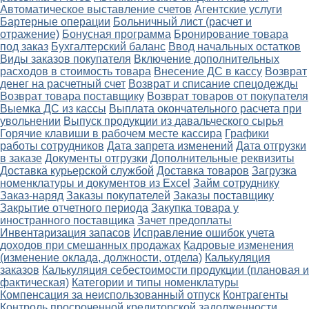
Автоматическое выставление счетов
Агентские услуги
Бартерные операции
Больничный лист (расчет и
отражение)
Бонусная программа
Бронирование товара
под заказ
Бухгалтерский баланс
Ввод начальных остатков
Виды заказов покупателя
Включение дополнительных
расходов в стоимость товара
Внесение ДС в кассу
Возврат
денег на расчетный счет
Возврат и списание спецодежды
Возврат товара поставщику
Возврат товаров от покупателя
Выемка ДС из кассы
Выплата окончательного расчета при
увольнении
Выпуск продукции из давальческого сырья
Горячие клавиши в рабочем месте кассира
Графики
работы сотрудников
Дата запрета изменений
Дата отгрузки
в заказе
Документы отгрузки
Дополнительные реквизиты
Доставка курьерской службой
Доставка товаров
Загрузка
номенклатуры и документов из Excel
Займ сотруднику
Заказ-наряд
Заказы покупателей
Заказы поставщику
Закрытие отчетного периода
Закупка товара у
иностранного поставщика
Зачет предоплаты
Инвентаризация запасов
Исправление ошибок учета
доходов при смешанных продажах
Кадровые изменения
(изменение оклада, должности, отдела)
Калькуляция
заказов
Калькуляция себестоимости продукции (плановая и
фактическая)
Категории и типы номенклатуры
Компенсация за неиспользованный отпуск
Контрагенты
Контроль просроченной кредиторской задолженности