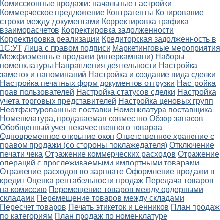
Комиссионные продажи: начальные настройки
Коммерческое предложение
Контрагенты
Копирование
строки между документами
Корректировка графика
взаиморасчетов
Корректировка задолженности
Корректировка реализации
Кредиторская задолженность в
1С:УТ
Лица с правом подписи
Маркетинговые мероприятия
Межфирменные продажи (интеркампани)
Наборы
номенклатуры
Направления деятельности
Настройка
заметок и напоминаний
Настройка и создание вида сделки
Настройка печатных форм документов отгрузки
Настройка
прав пользователей
Настройка статусов сделки
Настройка
учета торговых представителей
Настройка ценовых групп
Неотфактурованные поставки
Номенклатура поставщика
Номенклатура, продаваемая совместно
Обзор запасов
Обобщенный учет некачественного товараа
Одновременное открытие окон
Ответственное хранение с
правом продажи (со стороны поклажедателя)
Отключение
печати чека
Отражение коммерческих расходов
Отражение
операций с прослеживаемыми импортными товарами
Отражение расходов по зарплате
Оформление продажи в
кредит
Оценка рентабельности продаж
Передача товаров
на комиссию
Перемещение товаров между ордерными
складами
Перемещение товаров между складами
Пересчет товаров
Печать этикеток и ценников
План продаж
по категориям
План продаж по номенклатуре