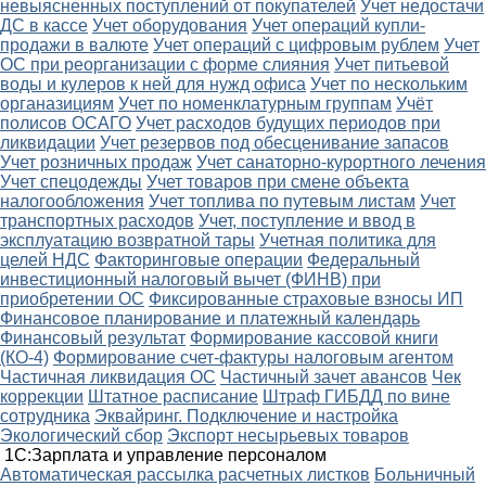
невыясненных поступлений от покупателей
Учет недостачи
ДС в кассе
Учет оборудования
Учет операций купли-
продажи в валюте
Учет операций с цифровым рублем
Учет
ОС при реорганизации с форме слияния
Учет питьевой
воды и кулеров к ней для нужд офиса
Учет по нескольким
органазициям
Учет по номенклатурным группам
Учёт
полисов ОСАГО
Учет расходов будущих периодов при
ликвидации
Учет резервов под обесценивание запасов
Учет розничных продаж
Учет санаторно-курортного лечения
Учет спецодежды
Учет товаров при смене объекта
налогообложения
Учет топлива по путевым листам
Учет
транспортных расходов
Учет, поступление и ввод в
эксплуатацию возвратной тары
Учетная политика для
целей НДС
Факторинговые операции
Федеральный
инвестиционный налоговый вычет (ФИНВ) при
приобретении ОС
Фиксированные страховые взносы ИП
Финансовое планирование и платежный календарь
Финансовый результат
Формирование кассовой книги
(КО-4)
Формирование счет-фактуры налоговым агентом
Частичная ликвидация ОС
Частичный зачет авансов
Чек
коррекции
Штатное расписание
Штраф ГИБДД по вине
сотрудника
Эквайринг. Подключение и настройка
Экологический сбор
Экспорт несырьевых товаров
1С:Зарплата и управление персоналом
Автоматическая рассылка расчетных листков
Больничный