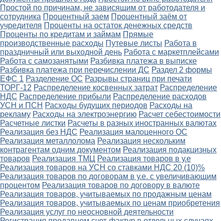
Простой по причинам, не зависящим от работодателя и
сотрудника
Процентный заем
Процентный заём от
учредителя
Проценты на остаток денежных средств
Проценты по кредитам и займам
Прямые
производственные расходы
Путевые листы
Работа в
праздничный или выходной день
Работа с маркетплейсами
Работа с самозанятыми
Разбивка платежа в выписке
Разбивка платежа при перечислении ДС
Раздел 2 формы
ЕФС 1
Разделение ОС
Разрывы страниц при печати
ТОРГ-12
Распределение косвенных затрат
Распределение
НДС
Распределение прибыли
Распределение расходов
УСН и ПСН
Расходы будущих периодов
Расходы на
рекламу
Расходы на электроэнергию
Расчет себестоимости
Расчетные листки
Расчеты в разных иностранных валютах
Реализация без НДС
Реализация малоценного ОС
Реализация металлолома
Реализация нескольким
контрагентам одним документом
Реализация подакцизных
товаров
Реализация ТМЦ
Реализация товаров в у.е
Реализация товаров на УСН со ставками НДС 20 (10)%
Реализация товаров по договорам в у.е. с увеличивающим
процентом
Реализация товаров по договору в валюте
Реализация товаров, учитываемых по продажным ценам
Реализация товаров, учитываемых по ценам приобретения
Реализация услуг по неосновной деятельности
Регистрация продавцом счет-фактур в отдельных случаях