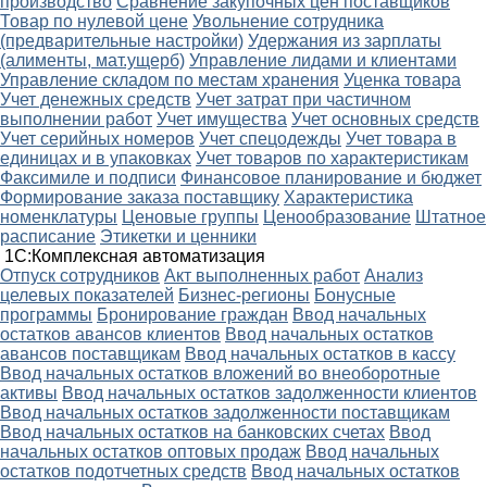
производство
Сравнение закупочных цен поставщиков
Товар по нулевой цене
Увольнение сотрудника
(предварительные настройки)
Удержания из зарплаты
(алименты, мат.ущерб)
Управление лидами и клиентами
Управление складом по местам хранения
Уценка товара
Учет денежных средств
Учет затрат при частичном
выполнении работ
Учет имущества
Учет основных средств
Учет серийных номеров
Учет спецодежды
Учет товара в
единицах и в упаковках
Учет товаров по характеристикам
Факсимиле и подписи
Финансовое планирование и бюджет
Формирование заказа поставщику
Характеристика
номенклатуры
Ценовые группы
Ценообразование
Штатное
расписание
Этикетки и ценники
1С:Комплексная автоматизация
Oтпуск сотрудников
Акт выполненных работ
Анализ
целевых показателей
Бизнес-регионы
Бонусные
программы
Бронирование граждан
Ввод начальных
остатков авансов клиентов
Ввод начальных остатков
авансов поставщикам
Ввод начальных остатков в кассу
Ввод начальных остатков вложений во внеоборотные
активы
Ввод начальных остатков задолженности клиентов
Ввод начальных остатков задолженности поставщикам
Ввод начальных остатков на банковских счетах
Ввод
начальных остатков оптовых продаж
Ввод начальных
остатков подотчетных средств
Ввод начальных остатков