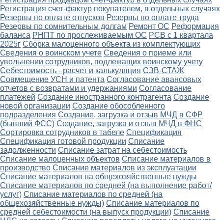
Регистрация счет-фактур покупателем, в отдельных случаях
Резервы по оплате отпусков
Резервы по оплате труда
Резервы по сомнительным долгам
Ремонт ОС
Реформация
баланса
РНПТ по прослеживаемым ОС
РСВ с 1 квартала
2025г
Сборка малоценного объекта из комплектующих
Сведения о воинском учете
Сведения о приеме или
увольнении сотрудников, подлежащих воинскому учету
Себестоимость - расчет и калькуляция
СЗВ-СТАЖ
Совмещение УСН и патента
Согласование авансовых
отчетов с возвратами и удержаниями
Согласование
платежей
Создание иностранного контрагента
Создание
новой организации
Создание обособленного
подразделения
Создание, загрузка и отзыв МЧД в СФР
(бывший ФСС)
Создание, загрузка и отзыв МЧД в ФНС
Сортировка сотрудников в табеле
Спецификация
Спецификация готовой продукции
Списание
задолженности
Списание затрат на себестоимость
Списание малоценных объектов
Списание материалов в
производство
Списание материалов из эксплуатации
Списание материалов на общехозяйственные нужды
Списание материалов по средней (на выполнение работ/
услуг)
Списание материалов по средней (на
общехозяйственные нужды)
Списание материалов по
средней себестоимости (на выпуск продукции)
Списание