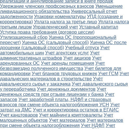
реализации и аннулирование записи в книге продаж
Удержание членских профсоюзных взносов
Уменьшение
ликвидационного обязательства
Универсальный отчет
задолженности
Упаковки номенклатуры
УПД (создание и
корректировка)
Уплата налога за третье лицо
Уплата налога
третьим лицом
Управленческий учет
Уставный капитал
Уступка права требования (договор цессии)
Утилизационный сбор
Уценка ОС (пропорциональный
пересчет)
Уценка ОС (сальдовый способ)
Уценка ОС после
дооценки (сальдовый способ)
Учебный отпуск
Учет
автомобильных шин
Учет агентских услуг
Учет
административных штрафов
Учет акцизов
Учет
арендованных ОС
Учет аренды помещения
Учет
безвозмездно полученного имущества
Учет билетов для
командировки
Учет бланков трудовых книжек
Учет ГСМ
Учет
давальческих материалов в строительстве
Учёт
давальческого сырья у заказчика
Учет давальческого сырья
у переработчика
Учет денежных документов
Учет
денежных средств при отзыве лицензии у банка
Учет
запасов
Учет заработной платы, НДФЛ и страховых
взносов при смене объекта налогообложения УСН
Учет
затрат на ДМС
Учет и корректировка остатков в ЕГАИС
Учет канцтоваров
Учет майнинга криптовалюты
Учет
малоценных объектов
Учет материалов
Учет материалов
при смене объекта налогообложения
Учет НДФЛ
Учет