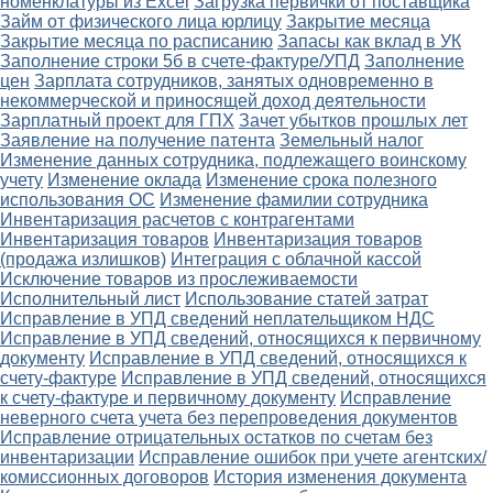
номенклатуры из Excel
Загрузка первички от поставщика
Займ от физического лица юрлицу
Закрытие месяца
Закрытие месяца по расписанию
Запасы как вклад в УК
Заполнение строки 5б в счете-фактуре/УПД
Заполнение
цен
Зарплата сотрудников, занятых одновременно в
некоммерческой и приносящей доход деятельности
Зарплатный проект для ГПХ
Зачет убытков прошлых лет
Заявление на получение патента
Земельный налог
Изменение данных сотрудника, подлежащего воинскому
учету
Изменение оклада
Изменение срока полезного
использования ОС
Изменение фамилии сотрудника
Инвентаризация расчетов с контрагентами
Инвентаризация товаров
Инвентаризация товаров
(продажа излишков)
Интеграция с облачной кассой
Исключение товаров из прослеживаемости
Исполнительный лист
Использование статей затрат
Исправление в УПД сведений неплательщиком НДС
Исправление в УПД сведений, относящихся к первичному
документу
Исправление в УПД сведений, относящихся к
счету-фактуре
Исправление в УПД сведений, относящихся
к счету-фактуре и первичному документу
Исправление
неверного счета учета без перепроведения документов
Исправление отрицательных остатков по счетам без
инвентаризации
Исправление ошибок при учете агентских/
комиссионных договоров
История изменения документа