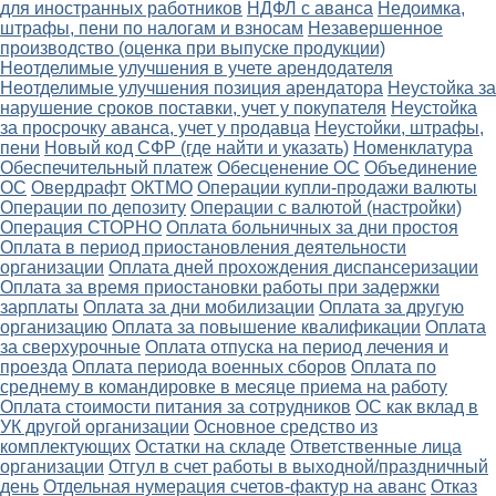
для иностранных работников
НДФЛ с аванса
Недоимка,
штрафы, пени по налогам и взносам
Незавершенное
производство (оценка при выпуске продукции)
Неотделимые улучшения в учете арендодателя
Неотделимые улучшения позиция арендатора
Неустойка за
нарушение сроков поставки, учет у покупателя
Неустойка
за просрочку аванса, учет у продавца
Неустойки, штрафы,
пени
Новый код СФР (где найти и указать)
Номенклатура
Обеспечительный платеж
Обесценение ОС
Объединение
ОС
Овердрафт
ОКТМО
Операции купли-продажи валюты
Операции по депозиту
Операции с валютой (настройки)
Операция СТОРНО
Оплата больничных за дни простоя
Оплата в период приостановления деятельности
организации
Оплата дней прохождения диспансеризации
Оплата за время приостановки работы при задержки
зарплаты
Оплата за дни мобилизации
Оплата за другую
организацию
Оплата за повышение квалификации
Оплата
за сверхурочные
Оплата отпуска на период лечения и
проезда
Оплата периода военных сборов
Оплата по
среднему в командировке в месяце приема на работу
Оплата стоимости питания за сотрудников
ОС как вклад в
УК другой организации
Основное средство из
комплектующих
Остатки на складе
Ответственные лица
организации
Отгул в счет работы в выходной/праздничный
день
Отдельная нумерация счетов-фактур на аванс
Отказ