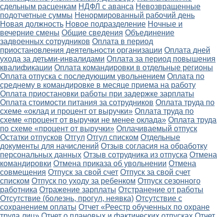
сдельным расценкам
НДФЛ с аванса
Невозвращенные
подотчетные суммы
Ненормированный рабочий день
Новая должность
Новое подразделение
Ночные и
вечерние смены
Общие сведения
Объединение
задвоенных сотрудников
Оплата в период
приостановления деятельности организации
Оплата дней
ухода за детьми-инвалидами
Оплата за период повышения
квалификации
Оплата командировки в отдельные регионы
Оплата отпуска с последующим увольнением
Оплата по
среднему в командировке в месяце приема на работу
Оплата приостановки работы при задержке зарплаты
Оплата стоимости питания за сотрудников
Оплата труда по
схеме «оклад и процент от выручки»
Оплата труда по
схеме «процент от выручки не менее оклада»
Оплата труда
по схеме «процент от выручки»
Оплачиваемый отпуск
Остатки отпусков
Отгул
Отгул списком
Отдельные
документы для начислений
Отзыв согласия на обработку
персональных данных
Отзыв сотрудника из отпуска
Отмена
командировки
Отмена приказа об увольнении
Отмена
совмещения
Отпуск за свой счет
Отпуск за свой счет
списком
Отпуск по уходу за ребенком
Отпуск сезонного
работника
Отражение зарплаты
Отстранение от работы
Отсутствие (болезнь, прогул, неявка)
Отсутствие с
сохранением оплаты
Отчет «Реестр обученных по охране
труда лиц»
Отчет о плановых и фактических отпусках
Отчет