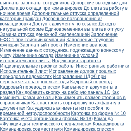
выплаты зарплаты сотрудников
Донорские выходные дни
Доплата до оклада при командировке
Доплата за работу в
ночное время
Дополнительные отпуска определенной
категории граждан
Досрочное возвращение из
командировки
Доступ к документу по ссылке
Доход в
натуральной форме
Единовременная выплата к отпуску
Замена отпуска денежной компенсацией
Заполнение
ЕФС-1 при слиянии компаний
Заполнение трудовой
функции
Зарплатный проект
Изменение авансов
Изменение данных сотрудника, подлежащего воинскому
учету
Изменение оклада
Изменение условий
исполнительного листа
Индексация заработка
Индивидуальные графики работы
Иностранные работники
Исполнительный лист
Исправление долгов прошлых
периодов в ведомостях
Исправление НДФЛ при
перерасчетах за прошлые годы
Кадровый перевод
Кадровый перевод списком
Как вынести документы в
раздел
Как добавить кнопку на рабочую панель 1С
Как
изменить название базы
Как изменить размер столбцов в
справочниках
Как настроить сортировку по алфавиту в
документах
Как удержать алименты из пособия по
временной нетрудоспособности
Карточка по форме № 10
Карточка учета организации (форма № 18)
Команда
«Функции для технического специалиста»
Командировка
Командировка совместителя
Командировка списком