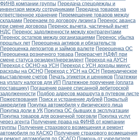
ФИНВ компании группы
Передача спецодежды и
инвентаря между сотрудниками
Передача товаров на
ответственное хранение
Перемещение товаров между
складами
Перенаем по договору лизинга
Перенос аванса
при смене договора
Перенос вычета, частичный вычет
НДС
Перенос задолженности между контрагентами
Перенос остатков между организациями
Перенос убытка
прошлых лет
Переоценка активов и обязательств
Переоценка депозитов и займов валюте
Переоценка ОС
Переоценка розничного товара
Перерасчет НДФЛ при
смене статуса резидент/нерезидент
Переход на АУСН
Переход с ОСНО на УСН
Переход с УСН доходы минус
расходы на ОСНО
Переход с УСН на ОСН
Периодическое
выставление счетов
Печать этикеток и ценников
Платежки
на уплату налогов для ИП
Платежное поручение (оплата
поставщику)
Погашение ранее списанной дебиторской
задолженности
Подбор адресов маршрута в путевом листе
Пожертвования
Поиск и устранение дублей
Покрытый
аккредитив
Покупка автомобиля у физического лица
Покупка доли в УК
Покупка ОС бывших в эксплуатации
Покупка товаров для розничной торговли
Покупка услуг
через агента
Получение права на ФИНВ от компании
группы
Получение страхового возмещения и ремонт
автомобиля по КАСКО
Получение страхового возмещения
и ремонт автомобиля по ОСАГО
Помощь от учредителя