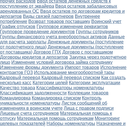
прочих расходов
Ввод остатков денежных средств к
поступлению от эквайера
Ввод остатков забалансовых
арендованных ОС
Ввод остатков по договорам кредитов и
депозитов
Виды связей партнеров
Внутреннее
потребление
Возврат товаров поставщику
Воинский учет
График отпусков
Групповое изменение реквизитов
Групповое проведение документов
Группы сотрудников
Группы финансового учета внеоборотных активов
Данные
для расчета зарплаты
Денежные документы (поступление
от подотчетного лица)
Денежные документы (поступление
от поставщика)
Договор ГПХ
Договор с поставщиком
Договоры кредитов и депозитов
Закупка через подотчетное
лицо
Изменение условий договора займа сотруднику
Изменение формы документа
Импорт товаров
Исполнение
контрактов ГОЗ
Использование многооборотной тары
Кадровый перевод
Кадровый перевод списком
Как создать
несколько касс
Категории целей
Категории эксплуатации
Качество товара
Классификаторы номенклатуры
Классификация задолженности
Коллекции товаров
Командировка
Командировка списком
Контроль
уникальности номенклатуры
Листок сообщений об
изменениях в воинском учете
Лица с правом подписи
Лицевые счета сотрудников
Материальная помощь к
отпуску
Материальная помощь сотрудникам
Мониторинг
целевых показателей
Наборы номенклатуры
Назначение и