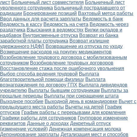
лист
Больничный лист совместителя
Больничный лист
уволенного сотрудника
Больничный пострадавшего от
радиации
Бронирование позиций
Вахтовый метод работы
Ввод данных для расчета зарплаты
Ведомость в банк
Ведомость в кассу
Ведомость на счета
Ведомость через
раздатчика
Взыскания в ведомостях
Вилки окладов и
надбавок
Внутрисменные отпуска
Возврат из банка
заработной платы сотрудника
Возврат излишне
удержанного НДФЛ
Возвращение из отпуска по уходу
Возмещение расходов на покупку медикаментов
Возобновление трудового договора с мобилизованным
сотрудником
Возобновление трудовых договоров
Восстановление стажа после ошибочного увольнения
Выбор способа ведения трудовой
Выплата
благотворительной помощи физлицу
Выплата
вознаграждения по договору ГПХ
Выплата дивидендов
учредителю
Выплаты бывшим сотрудникам
Выплаты за
прошлые периоды
Выплаты при сокращении штата
Выходное пособие
Выходной день в командировке
Вычет с
предыдущего места работы
Вычеты на детей
График
отпусков
График работы с перерывами для кормления
Графики работы для сотрудников
Групповое изменение
реквизитов
Данные о доходах
Декретный отпуск
(изменение условий)
Денежная компенсация молока
Депонирование зарплаты
Детализация мест и способов