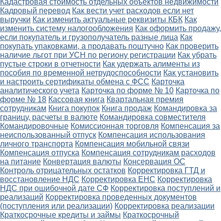
Кадастровая стоимость отдельных объектов недвижимости
Кадровый перевод
Как вести учет расходов если нет
выручки
Как изменить актуальные реквизиты КБК
Как
изменить систему налогообложения
Как оформить продажу,
если покупатель и грузополучатель разные лица
Как
покупать упаковками, а продавать поштучно
Как проверить
наличие льгот при УСН по региону регистрации
Как убрать
пустые строки в отчетности
Как удержать алименты из
пособия по временной нетрудоспособности
Как установить
и настроить сертификаты обмена с ФСС
Карточка
аналитического учета
Карточка по форме № 10
Карточка по
форме № 18
Кассовая книга
Квартальная премия
сотрудникам
Книга покупок
Книга продаж
Командировка за
границу, расчеты в валюте
Командировка совместителя
Командировочные
Комиссионная торговля
Компенсация за
неиспользованный отпуск
Компенсация использования
личного транспорта
Компенсация мобильной связи
Компенсация отпуска
Компенсация сотрудникам расходов
на питание
Конвертация валюты
Консервация ОС
Контроль отрицательных остатков
Корректировка ГТД и
восстановление НДС
Корректировка ЕНС
Корректировка
НДС при ошибочной дате СФ
Корректировка поступлений и
реализаций
Корректировка проведенных документов
(поступления или реализации)
Корректировка реализации
Краткосрочные кредиты и займы
Краткосрочный