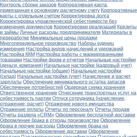
Контроль сборки заказов
Корпоративная карта,
привязанная к основному расчетному счету
Корпоративные
карты с отдельным счетом
Корректировка долга
Корректировка управленческой себестоимости без
изменения документов
Корректировки реализаций
Кредиты
и займы
Личные расходы предпринимателя
Материалы в
переработке
Минимальные цены продажи
Многопередельное производство
Наборы единиц
измерения
Настройка видов начислений и удержаний
Настройка ККМ
Настройка работы с маркированными
товарами
Настройки форм и отчетов
Начальные настройки
(деньги, компания)
Начальные настройки (кадровый учет)
Начальные настройки (общие)
Начальные настройки
(склад)
Начальные настройки (учет)
Начисление и расчет
зарплаты
Обеспечение минимального остатка запасов
Обеспечение потребностей
Ордерная схема хранения
Ответственное хранение
Отнесение транспортных услуг на
себестоимость партии
Отпуск сотрудника (начисление,
отражение, расчет)
Отражение нового имущества
Отражение оплаты
Отчеты по персоналу
Отчеты продаж
Отчеты раздела «CRM»
Оформление бесплатной доставки
Оформление брака в отходы производстве
Оформление
брака в прочие расходы
Оформление брака на
себестоимость
Оформление доставки
Оформление
продажи
Параметрические спецификации
Партионный учет