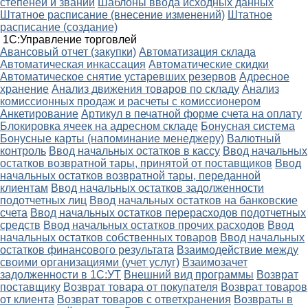
степеней и званий
Шаблоны ввода исходных данных
Штатное расписание (внесение изменений)
Штатное
расписание (создание)
1С:Управление торговлей
Авансовый отчет (закупки)
Автоматизация склада
Автоматическая инкассация
Автоматические скидки
Автоматическое снятие устаревших резервов
Адресное
хранение
Анализ движения товаров по складу
Анализ
комиссионных продаж и расчеты с комиссионером
Анкетирование
Артикул в печатной форме счета на оплату
Блокировка ячеек на адресном складе
Бонусная система
Бонусные карты (напоминание менеджеру)
Валютный
контроль
Ввод начальных остатков в кассу
Ввод начальных
остатков возвратной тары, принятой от поставщиков
Ввод
начальных остатков возвратной тары, переданной
клиентам
Ввод начальных остатков задолженности
подотчетных лиц
Ввод начальных остатков на банковские
счета
Ввод начальных остатков перерасходов подотчетных
средств
Ввод начальных остатков прочих расходов
Ввод
начальных остатков собственных товаров
Ввод начальных
остатков финансового результата
Взаимодействие между
своими организациями (учет услуг)
Взаимозачет
задолженности в 1С:УТ
Внешний вид программы
Возврат
поставщику
Возврат товара от покупателя
Возврат товаров
от клиента
Возврат товаров с ответхранения
Возвраты в