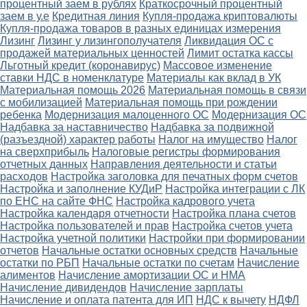
процентный заем в рублях
Краткосрочный процентный
заем в у.е
Кредитная линия
Купля-продажа криптовалюты
Купля-продажа товаров в разных единицах измерения
Лизинг
Лизинг у лизингополучателя
Ликвидация ОС с
продажей материальных ценностей
Лимит остатка кассы
Льготный кредит (коронавирус)
Массовое изменение
ставки НДС в номенклатуре
Материалы как вклад в УК
Материальная помощь 2026
Материальная помощь в связи
с мобилизацией
Материальная помощь при рождении
ребенка
Модернизация малоценного ОС
Модернизация ОС
Надбавка за наставничество
Надбавка за подвижной
(разъездной) характер работы
Налог на имущество
Налог
на сверхприбыль
Налоговые регистры формирования
отчетных данных
Направления деятельности и статьи
расходов
Настройка заголовка для печатных форм счетов
Настройка и заполнение КУДиР
Настройка интеграции с ЛК
по ЕНС на сайте ФНС
Настройка кадрового учета
Настройка календаря отчетности
Настройка плана счетов
Настройка пользователей и прав
Настройка счетов учета
Настройка учетной политики
Настройки при формировании
отчетов
Начальные остатки основных средств
Начальные
остатки по РБП
Начальные остатки по счетам
Начисление
алиментов
Начисление амортизации ОС и НМА
Начисление дивидендов
Начисление зарплаты
Начисление и оплата патента для ИП
НДС к вычету
НДФЛ