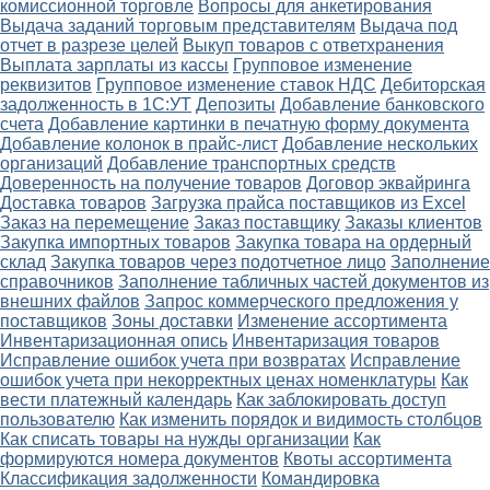
комиссионной торговле
Вопросы для анкетирования
Выдача заданий торговым представителям
Выдача под
отчет в разрезе целей
Выкуп товаров с ответхранения
Выплата зарплаты из кассы
Групповое изменение
реквизитов
Групповое изменение ставок НДС
Дебиторская
задолженность в 1С:УТ
Депозиты
Добавление банковского
счета
Добавление картинки в печатную форму документа
Добавление колонок в прайс-лист
Добавление нескольких
организаций
Добавление транспортных средств
Доверенность на получение товаров
Договор эквайринга
Доставка товаров
Загрузка прайса поставщиков из Excel
Заказ на перемещение
Заказ поставщику
Заказы клиентов
Закупка импортных товаров
Закупка товара на ордерный
склад
Закупка товаров через подотчетное лицо
Заполнение
справочников
Заполнение табличных частей документов из
внешних файлов
Запрос коммерческого предложения у
поставщиков
Зоны доставки
Изменение ассортимента
Инвентаризационная опись
Инвентаризация товаров
Исправление ошибок учета при возвратах
Исправление
ошибок учета при некорректных ценах номенклатуры
Как
вести платежный календарь
Как заблокировать доступ
пользователю
Как изменить порядок и видимость столбцов
Как списать товары на нужды организации
Как
формируются номера документов
Квоты ассортимента
Классификация задолженности
Командировка