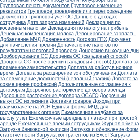
Групповая печать документов
Групповое изменение
реквизитов
Групповое проведение или перепроведение
документов
Групповой учет ОС
Данные о доходах
сотрудника
Дата запрета изменений
Декларация по
косвенным налогам
Декларация по налогу на прибыль
Денежная компенсация молока
Депонирование зарплаты
Добавление МЧД
Доверенность
Договор ГПХ
Документ
для начисления премии
Доначисление налогов по
результатам налоговой проверки
Донорские выходные дни
Дооборудование ОС
Дооценка ОС (сальдовый способ)
Дооценка ОС после оценки (сальдовый способ)
Доплата за
временное заместительство
Доплата за работу в ночное
время
Доплата за расширение зон обслуживания
Доплата
за совмещение должностей (неполный график)
Доплата за
совмещение профессий
Дополнительные соглашения к
договорам
Досрочное расторжение договора аренды
Досрочное расторжение договора ОСАГО
Досрочный
выкуп ОС из лизинга
Доставка товаров
Доходы при
взаимозачете на УСН
Единая форма МЧД для
государственных органов
Ежемесячная надбавка за
выслугу лет
Ежемесячные арендные платежи при простой
аренде
Ежемесячные премии сотрудникам
Журнал обмена
Загрузка банковской выписки
Загрузка и обновление форм
статотчетности
Загрузка контрагентов из Excel
Загрузка