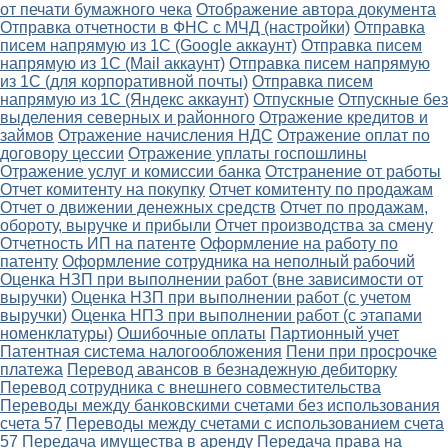
от печати бумажного чека
Отображение автора документа
Отправка отчетности в ФНС с МЧД (настройки)
Отправка
писем напрямую из 1С (Google аккаунт)
Отправка писем
напрямую из 1С (Mail аккаунт)
Отправка писем напрямую
из 1С (для корпоративной почты)
Отправка писем
напрямую из 1С (Яндекс аккаунт)
Отпускные
Отпускные без
выделения северных и районного
Отражение кредитов и
займов
Отражение начисления НДС
Отражение оплат по
договору цессии
Отражение уплаты госпошлины
Отражение услуг и комиссии банка
Отстранение от работы
Отчет комитенту на покупку
Отчет комитенту по продажам
Отчет о движении денежных средств
Отчет по продажам,
обороту, выручке и прибыли
Отчет производства за смену
Отчетность ИП на патенте
Оформление на работу по
патенту
Оформление сотрудника на неполный рабочий
Оценка НЗП при выполнении работ (вне зависимости от
выручки)
Оценка НЗП при выполнении работ (с учетом
выручки)
Оценка НПЗ при выполнении работ (с этапами
номенклатуры)
Ошибочные оплаты
Партионный учет
Патентная система налогообложения
Пени при просрочке
платежа
Перевод авансов в безнадежную дебиторку
Перевод сотрудника с внешнего совместительства
Переводы между банковскими счетами без использования
счета 57
Переводы между счетами с использованием счета
57
Передача имущества в аренду
Передача права на