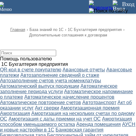
12
Вход
Главная
›
База знаний по 1С
›
1С Бухгалтерия предприятия
›
Дополнительные соглашения к договорам
Помощь пользователю
1С Бухгалтерия предприятия
QR-код в счете покупателю
Авансовые отчеты
Авансовые
платежи
Автозаполнение сведений о стаже
Автозаполнение счетов учета номенклатуры
Автоматический выпуск продукции
Автоматическое
заполнение периода услуги
Автоматическое напоминание
о платеже
Автоматическое начисление процентов
Автоматическое повторение счетов
Автотранспорт
Акт об
оказании услуг
Акт сверки
Амортизационная премия
Амортизация
Амортизация на нескольких счетах по одному
ОС
Амортизация с даты приемки на учет ОС
Амортизация
способом уменьшаемого остатка
Аренда помещения
АУСН
и новые настройки в 1С
Банковская гарантия
Безвозвратная тара
Беспроцентный займ от учредителя