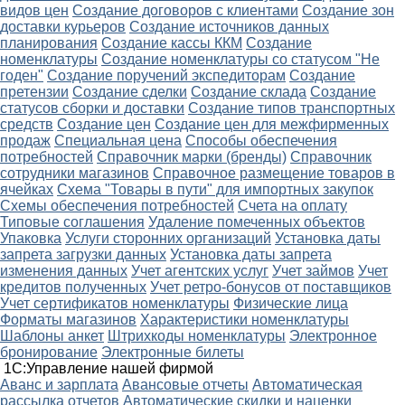
видов цен
Создание договоров с клиентами
Создание зон
доставки курьеров
Создание источников данных
планирования
Создание кассы ККМ
Создание
номенклатуры
Создание номенклатуры со статусом "Не
годен"
Создание поручений экспедиторам
Создание
претензии
Создание сделки
Создание склада
Создание
статусов сборки и доставки
Создание типов транспортных
средств
Создание цен
Создание цен для межфирменных
продаж
Специальная цена
Способы обеспечения
потребностей
Справочник марки (бренды)
Справочник
сотрудники магазинов
Справочное размещение товаров в
ячейках
Схема "Товары в пути" для импортных закупок
Схемы обеспечения потребностей
Счета на оплату
Типовые соглашения
Удаление помеченных объектов
Упаковка
Услуги сторонних организаций
Установка даты
запрета загрузки данных
Установка даты запрета
изменения данных
Учет агентских услуг
Учет займов
Учет
кредитов полученных
Учет ретро-бонусов от поставщиков
Учет сертификатов номенклатуры
Физические лица
Форматы магазинов
Характеристики номенклатуры
Шаблоны анкет
Штрихкоды номенклатуры
Электронное
бронирование
Электронные билеты
1С:Управление нашей фирмой
Аванс и зарплата
Авансовые отчеты
Автоматическая
рассылка отчетов
Автоматические скидки и наценки