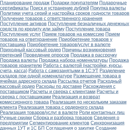
Планирование продаж
Подарки покупателям
Подарочные
сертификаты
Поиск и устранение дублей
Покупка валюты
Политики учета серий и настройка сроков годности товаров
Получение товаров с ответственного хранения
Поступление активов
Поступление безналичных денежных
средств по кредиту или займу
Поступление товара
Поступление услуг
Прием товаров на комиссию
Прием
товаров на ответхранение
Приобретение товаров у
поставщика
Приобретение товаров/услуг в валюте
Приходный кассовый ордер
Причины возникновения
претензий
Проведение опросов
Продажа в рассрочку
Продажа валюты
Продажа набора номенклатуры
Продажа
товаров хранителю
Работа с валютой (настройки, курсы,
счета, касса)
Работа с самозанятыми в 1С:УТ
Разделение
складов при одной номенклатуре
Размещение товара в
ячейках адресного склада
Рассылка отчетов
Расходный
кассовый ордер
Расходы по доставке
Расхождения с
поставщиком
Расчеты и сверка с клиентами
Расчеты и
сверка с поставщиками
Реализация и возврат
комиссионного товара
Реализация по нескольким заказам
клиента
Реализация товара с ордерного склада
Реализация товаров/услуг в валюте
Роли контактных лиц
Ручные скидки
Сборка и разборка товаров
Сведения о
предприятии
Сегментирование клиентов
Синхронизация
данных 1УТ и 1С БП
Соглашения о закупке
Создание