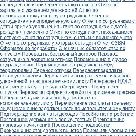
о среднесписочной
Отчет остатки отпусков
Отчет по
зарплате с указанием должностей
Отчет по
половозрастному составу сотрудников
Отчет по
сотрудникам на определенную дату
Отчет по сотрудникам с
датой приема/увольнения
Отчет по сотрудникам с датой
рождения помесячно
Отчет по сотрудникам, находящимся
в отпуске
Отчет по сотрудникам, снятым с воинского учета
Отчет по сотрудникам, у которых есть дети
Отчет СЗВМ
Оформление подработок
Оценочные обязательства по
отпускам
Перевод на бессрочный договор
Перевод
сотрудника в декретном отпуске
Перемещение в другое
подразделение
Перемещение сотрудников между
территориями
Перенос отпуска
Перерасчет зарплаты
после увольнения
Перерасчет и возврат суммы излишне
удержанной по исполнительному листу
Перерасчет НДФЛ
при смене статуса резидент/нерезидент
Перерасчет
отпуска
Перерасчет среднего заработка при смене графика
Перерасчет сумм, излишне удержанных по
исполнительному листу
Перечисление зарплаты третьему
лицу
Погашение задолженности по исполнительному листу
Подтверждение выплаты доходов
Пособие на погребение
Постоянное удержание в пользу третьих
Прекращение
плановых начислений
Прекращение подработки
Прекращение стандартных вычетов
Прием или увольнение
сотрудников подлежащих воинскому учету
Прием на работу