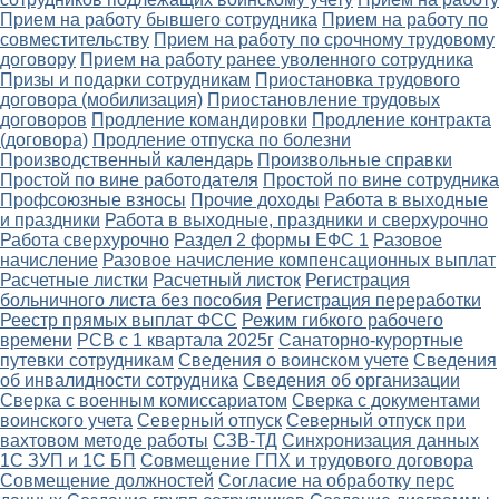
Прием на работу бывшего сотрудника
Прием на работу по
совместительству
Прием на работу по срочному трудовому
договору
Прием на работу ранее уволенного сотрудника
Призы и подарки сотрудникам
Приостановка трудового
договора (мобилизация)
Приостановление трудовых
договоров
Продление командировки
Продление контракта
(договора)
Продление отпуска по болезни
Производственный календарь
Произвольные справки
Простой по вине работодателя
Простой по вине сотрудника
Профсоюзные взносы
Прочие доходы
Работа в выходные
и праздники
Работа в выходные, праздники и сверхурочно
Работа сверхурочно
Раздел 2 формы ЕФС 1
Разовое
начисление
Разовое начисление компенсационных выплат
Расчетные листки
Расчетный листок
Регистрация
больничного листа без пособия
Регистрация переработки
Реестр прямых выплат ФСС
Режим гибкого рабочего
времени
РСВ с 1 квартала 2025г
Санаторно-курортные
путевки сотрудникам
Сведения о воинском учете
Сведения
об инвалидности сотрудника
Сведения об организации
Сверка с военным комиссариатом
Сверка с документами
воинского учета
Северный отпуск
Северный отпуск при
вахтовом методе работы
СЗВ-ТД
Синхронизация данных
1С ЗУП и 1С БП
Совмещение ГПХ и трудового договора
Совмещение должностей
Согласие на обработку перс