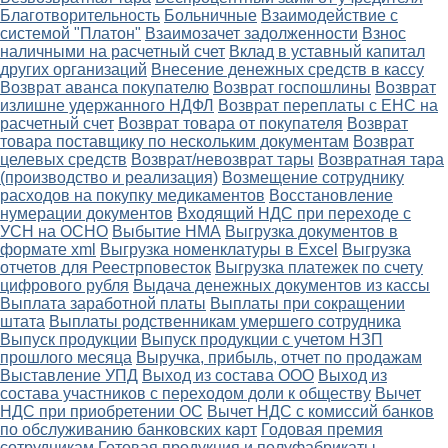
Благотворительность
Больничные
Взаимодействие с
системой "Платон"
Взаимозачет задолженности
Взнос
наличными на расчетный счет
Вклад в уставный капитал
других организаций
Внесение денежных средств в кассу
Возврат аванса покупателю
Возврат госпошлины
Возврат
излишне удержанного НДФЛ
Возврат переплаты с ЕНС на
расчетный счет
Возврат товара от покупателя
Возврат
товара поставщику по нескольким документам
Возврат
целевых средств
Возврат/невозврат тары
Возвратная тара
(производство и реализация)
Возмещение сотруднику
расходов на покупку медикаментов
Восстановление
нумерации документов
Входящий НДС при переходе с
УСН на ОСНО
Выбытие НМА
Выгрузка документов в
формате xml
Выгрузка номенклатуры в Excel
Выгрузка
отчетов для Реестрповесток
Выгрузка платежек по счету
цифрового рубля
Выдача денежных документов из кассы
Выплата заработной платы
Выплаты при сокращении
штата
Выплаты родственникам умершего сотрудника
Выпуск продукции
Выпуск продукции с учетом НЗП
прошлого месяца
Выручка, прибыль, отчет по продажам
Выставление УПД
Выход из состава ООО
Выход из
состава участников с переходом доли к обществу
Вычет
НДС при приобретении ОС
Вычет НДС с комиссий банков
по обслуживанию банковских карт
Годовая премия
сотрудникам
Готовая продукция и полуфабрикаты