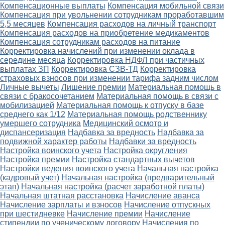
Компенсационные выплаты
Компенсация мобильной связи
Компенсация при увольнении сотрудникам проработавшим
5,5 месяцев
Компенсация расходов на личный транспорт
Компенсация расходов на приобретение медикаментов
Компенсация сотрудникам расходов на питание
Корректировка начислений при изменении оклада в
середине месяца
Корректировка НДФЛ при частичных
выплатах ЗП
Корректировка СЗВ-ТД
Корректировка
страховых взносов при изменении тарифа задним числом
Личные вычеты
Лишение премии
Материальная помощь в
связи с бракосочетанием
Материальная помощь в связи с
мобилизацией
Материальная помощь к отпуску в базе
среднего как 1/12
Материальная помощь родственнику
умершего сотрудника
Медицинский осмотр и
диспансеризация
Надбавка за вредность
Надбавка за
подвижной характер работы
Надбавки за вредность
Настройка воинского учета
Настройка округления
Настройка премии
Настройка стандартных вычетов
Настройки ведения воинского учета
Начальная настройка
(кадровый учет)
Начальная настройка (предварительный
этап)
Начальная настройка (расчет заработной платы)
Начальная штатная расстановка
Начисление аванса
Начисление зарплаты и взносов
Начисление отпускных
при шестидневке
Начисление премии
Начисление
стипендии по ученическому договору
Начисления по