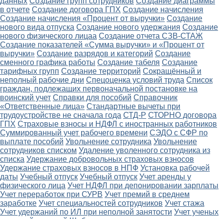
данных
Создание групп сотрудников
Создание диаграммы
в отчете
Создание договора ГПХ
Создание начисления
Создание начисления «Процент от выручки»
Создание
нового вида отпуска
Создание нового удержания
Создание
нового физического лицаа
Создание отчета СЗВ-СТАЖ
Создание показателей «Сумма выручки» и «Процент от
выручки»
Создание разрядов и категорий
Создание
сменного графика работы
Создание табеля
Создание
тарифных групп
Создание территорий
Сокращённый и
неполный рабочие дни
Спецоценка условий труда
Список
граждан, подлежащих первоначальной постановке на
воинский учет
Справки для пособий
Справочник
«Ответственные лица»
Стандартные вычеты при
трудоустройстве не сначала года
СТД-Р
СТОРНО договора
ГПХ
Страховые взносы и НДФЛ с иностранных работников
Суммированный учет рабочего времени
СЭДО с СФР по
выплате пособий
Увольнение сотрудника
Увольнение
сотрудников списком
Удаление уволенного сотрудника из
списка
Удержание добровольных страховых взносов
Удержание страховых взносов в НПФ
Установка рабочей
даты
Учебный отпуск
Учебный отпуск
Учет аренды у
физического лица
Учет НДФЛ при депонировании зарплаты
Учет переработок при СУРВ
Учет премий в среднем
заработке
Учет специальностей сотрудников
Учет стажа
Учет удержаний по ИЛ при неполной занятости
Учет ученых