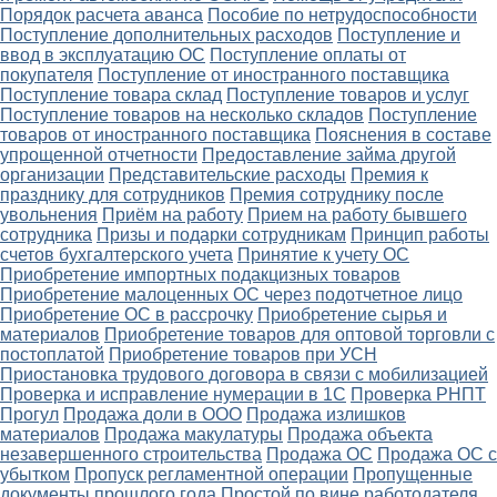
Порядок расчета аванса
Пособие по нетрудоспособности
Поступление дополнительных расходов
Поступление и
ввод в эксплуатацию ОС
Поступление оплаты от
покупателя
Поступление от иностранного поставщика
Поступление товара склад
Поступление товаров и услуг
Поступление товаров на несколько складов
Поступление
товаров от иностранного поставщика
Пояснения в составе
упрощенной отчетности
Предоставление займа другой
организации
Представительские расходы
Премия к
празднику для сотрудников
Премия сотруднику после
увольнения
Приём на работу
Прием на работу бывшего
сотрудника
Призы и подарки сотрудникам
Принцип работы
счетов бухгалтерского учета
Принятие к учету ОС
Приобретение импортных подакцизных товаров
Приобретение малоценных ОС через подотчетное лицо
Приобретение ОС в рассрочку
Приобретение сырья и
материалов
Приобретение товаров для оптовой торговли с
постоплатой
Приобретение товаров при УСН
Приостановка трудового договора в связи с мобилизацией
Проверка и исправление нумерации в 1С
Проверка РНПТ
Прогул
Продажа доли в ООО
Продажа излишков
материалов
Продажа макулатуры
Продажа объекта
незавершенного строительства
Продажа ОС
Продажа ОС с
убытком
Пропуск регламентной операции
Пропущенные
документы прошлого года
Простой по вине работодателя