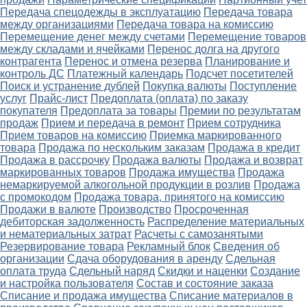
Передача спецодежды в эксплуатацию
Передача товара
между организациями
Передача товара на комиссию
Перемещение денег между счетами
Перемещение товаров
между складами и ячейками
Перенос долга на другого
контрагента
Перенос и отмена резерва
Планирование и
контроль ДС
Платежный календарь
Подсчет посетителей
Поиск и устранение дублей
Покупка валюты
Поступление
услуг
Прайс-лист
Предоплата (оплата) по заказу
покупателя
Предоплата за товары
Премии по результатам
продаж
Прием и передача в ремонт
Прием сотрудника
Прием товаров на комиссию
Приемка маркированного
товара
Продажа по нескольким заказам
Продажа в кредит
Продажа в рассрочку
Продажа валюты
Продажа и возврат
маркированных товаров
Продажа имущества
Продажа
немаркируемой алкогольной продукции в розлив
Продажа
с промокодом
Продажа товара, принятого на комиссию
Продажи в валюте
Производство
Просроченная
дебиторская задолженность
Распределение материальных
и нематериальных затрат
Расчеты с самозанятыми
Резервирование товара
Рекламный блок
Сведения об
организации
Сдача оборудования в аренду
Сдельная
оплата труда
Сдельный наряд
Скидки и наценки
Создание
и настройка пользователя
Состав и состояние заказа
Списание и продажа имущества
Списание материалов в