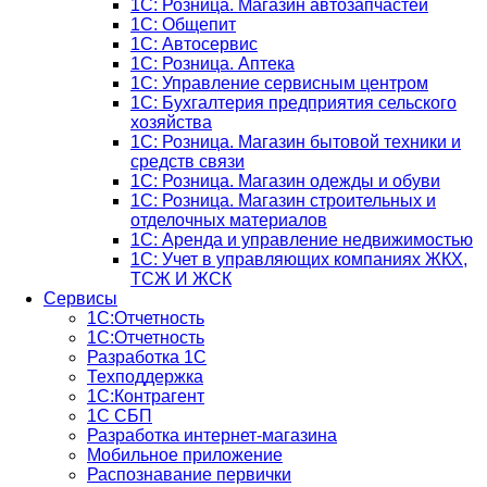
1С: Розница. Магазин автозапчастей
1C: Общепит
1С: Автосервис
1С: Розница. Аптека
1С: Управление сервисным центром
1С: Бухгалтерия предприятия сельского
хозяйства
1С: Розница. Магазин бытовой техники и
средств связи
1С: Розница. Магазин одежды и обуви
1С: Розница. Магазин строительных и
отделочных материалов
1С: Аренда и управление недвижимостью
1C: Учет в управляющих компаниях ЖКХ,
ТСЖ И ЖСК
Сервисы
1С:Отчетность
1С:Отчетность
Разработка 1С
Техподдержка
1С:Контрагент
1С СБП
Разработка интернет-магазина
Мобильное приложение
Распознавание первички