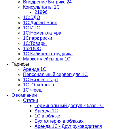
Внедрение Битрикс 24
Консультанты 1С
21996
1С:ЭДО
1С:Директ Банк
1С:ИТС
1С:Номенклатура
1Спарк риски
1С:Товары
152DOC
1С:Кабинет сотрудника
Маркетплейсы для 1С
Тарифы
Аренда 1С
Персональный сервер для 1С
1С Бизнес старт
1С: Отчетность
1C Фреш
О компании
Статьи
Терминальный доступ к базе 1С
Аренда 1С
1С в облаке
Бухгалтерия в облаках
Аренда 1С - Друг руководителя