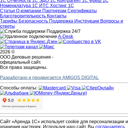
1С Отчетность
1С ЭДО
1С Контрагент
1С Фреш
1С
Номенклатура
1С ИТС
Хостинг 1С
Статьи
О компании
Партнерам
Сертификаты
Благотворительность
Контакты
Тарифы
Безопасность
Поддержка
Инструкции
Вопросы и
ответы
Поддержка 24/7
A-Desk
2026 ©
ООО Деловые решения -
официальный сайт.
Все права защищены.
Разработано и продвигается AMIGOS DIGITAL
Способы оплаты:
Сайт «Аренда 1С» использует cookie для персонализации и
хранения настроек. Используя наш сайт, Вы
соглашаетесь