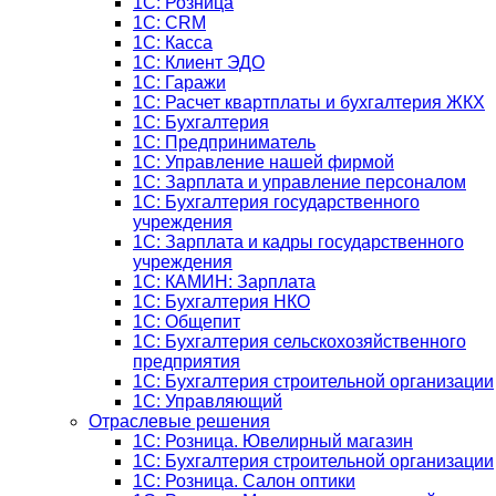
1С: Розница
1C: CRM
1C: Касса
1С: Клиент ЭДО
1С: Гаражи
1C: Расчет квартплаты и бухгалтерия ЖКХ
1C: Бухгалтерия
1C: Предприниматель
1C: Управление нашей фирмой
1C: Зарплата и управление персоналом
1C: Бухгалтерия государственного
учреждения
1C: Зарплата и кадры государственного
учреждения
1C: КАМИН: Зарплата
1C: Бухгалтерия НКО
1С: Общепит
1С: Бухгалтерия сельскохозяйст­венного
предприятия
1С: Бухгалтерия строительной организации
1С: Управляющий
Отраслевые решения
1С: Розница. Ювелирный магазин
1С: Бухгалтерия строительной организации
1С: Розница. Салон оптики