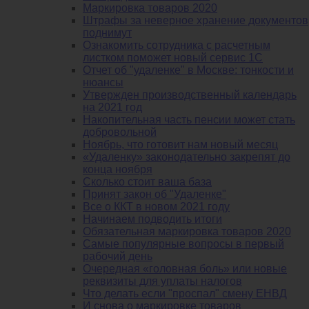
Маркировка товаров 2020
Штрафы за неверное хранение документов
поднимут
Ознакомить сотрудника с расчетным
листком поможет новый сервис 1С
Отчет об "удаленке" в Москве: тонкости и
нюансы
Утвержден производственный календарь
на 2021 год
Накопительная часть пенсии может стать
добровольной
Ноябрь, что готовит нам новый месяц
«Удаленку» законодательно закрепят до
конца ноября
Сколько стоит ваша база
Принят закон об "Удаленке"
Все о ККТ в новом 2021 году
Начинаем подводить итоги
Обязательная маркировка товаров 2020
Самые популярные вопросы в первый
рабочий день
Очередная «головная боль» или новые
реквизиты для уплаты налогов
Что делать если "проспал" смену ЕНВД
И снова о маркировке товаров