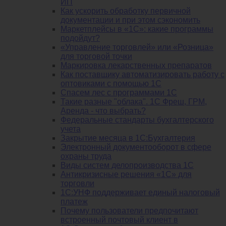
ИП
Как ускорить обработку первичной
документации и при этом сэкономить
Маркетплейсы в «1С»: какие программы
подойдут?
«Управление торговлей» или «Розница»
для торговой точки
Маркировка лекарственных препаратов
Как поставщику автоматизировать работу с
оптовиками с помощью 1С
Спасем лес с программами 1С
Такие разные "облака". 1С Фреш, ГРМ,
Аренда - что выбрать?
Федеральные стандарты бухгалтерского
учета
Закрытие месяца в 1С:Бухгалтерия
Электронный документооборот в сфере
охраны труда
Виды систем делопроизводства 1C
Антикризисные решения «1С» для
торговли
1С:УНФ поддерживает единый налоговый
платеж
Почему пользователи предпочитают
встроенный почтовый клиент в