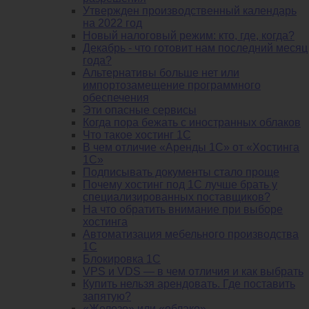
Утвержден производственный календарь
на 2022 год
Новый налоговый режим: кто, где, когда?
Декабрь - что готовит нам последний месяц
года?
Альтернативы больше нет или
импортозамещение программного
обеспечения
Эти опасные сервисы
Когда пора бежать с иностранных облаков
Что такое хостинг 1С
В чем отличие «Аренды 1С» от «Хостинга
1С»
Подписывать документы стало проще
Почему хостинг под 1С лучше брать у
специализированных поставщиков?
На что обратить внимание при выборе
хостинга
Автоматизация мебельного производства
1С
Блокировка 1С
VPS и VDS — в чем отличия и как выбрать
Купить нельзя арендовать. Где поставить
запятую?
«Железо» или «облако»