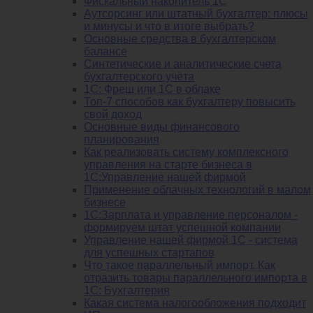
Фискальный накопитель 1С
Аутсорсинг или штатный бухгалтер: плюсы
и минусы и что в итоге выбрать?
Основные средства в бухгалтерском
балансе
Синтетические и аналитические счета
бухгалтерского учёта
1C: Фреш или 1С в облаке
Топ-7 способов как бухгалтеру повысить
свой доход
Основные виды финансового
планирования
Как реализовать систему комплексного
управления на старте бизнеса в
1С:Управление нашей фирмой
Применение облачных технологий в малом
бизнесе
1C:Зарплата и управление персоналом -
формируем штат успешной компании
Управление нашей фирмой 1C - система
для успешных стартапов
Что такое параллельный импорт. Как
отразить товары параллельного импорта в
1С: Бухгалтерия
Какая система налогообложения подходит