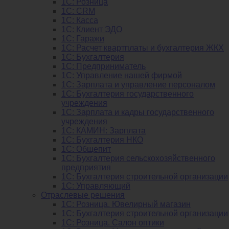
1С: Розница
1C: CRM
1C: Касса
1С: Клиент ЭДО
1С: Гаражи
1C: Расчет квартплаты и бухгалтерия ЖКХ
1C: Бухгалтерия
1C: Предприниматель
1C: Управление нашей фирмой
1C: Зарплата и управление персоналом
1C: Бухгалтерия государственного
учреждения
1C: Зарплата и кадры государственного
учреждения
1C: КАМИН: Зарплата
1C: Бухгалтерия НКО
1С: Общепит
1С: Бухгалтерия сельскохозяйст­венного
предприятия
1С: Бухгалтерия строительной организации
1С: Управляющий
Отраслевые решения
1С: Розница. Ювелирный магазин
1С: Бухгалтерия строительной организации
1С: Розница. Салон оптики