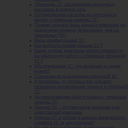
Облачная 1С: объединяем розничные
магазины в единую сеть
Оптимизируем расходы на персонал в
кризис с помощью аренды 1С
Почему хранить базы данных компании на
удаленном сервере безопаснее, чем на
локальных ПК?
Виды конфигураций 1С
Как выбрать конфигурацию 1С?
Какие отделы компании можно перевести
на удаленную работу с помощью облачной
1С?
Обслуживание 1С: что включает и зачем
нужно?
Сценарии использования облачной 1С
4 проблемы, от которых вас избавит
резервное копирование данных в облачной
1С
Автоматизируем работу склада с помощью
аренды 1С
Аренда 1С – оптимальное решение для
аудиторской компании
Аренда 1С в облаке и аренда физического
сервера 1С: в чем разница?
На что нужно обратить внимание при