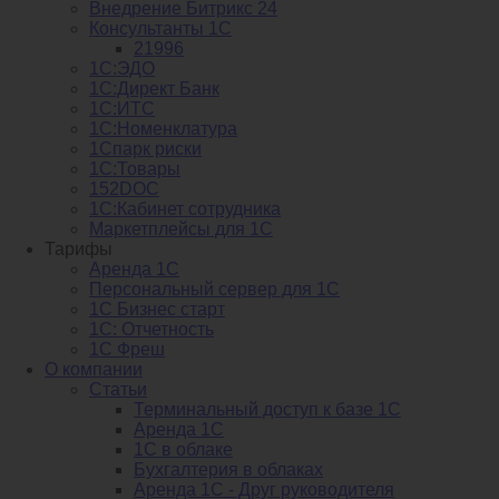
Внедрение Битрикс 24
Консультанты 1С
21996
1С:ЭДО
1С:Директ Банк
1С:ИТС
1С:Номенклатура
1Спарк риски
1С:Товары
152DOC
1С:Кабинет сотрудника
Маркетплейсы для 1С
Тарифы
Аренда 1С
Персональный сервер для 1С
1С Бизнес старт
1С: Отчетность
1C Фреш
О компании
Статьи
Терминальный доступ к базе 1С
Аренда 1С
1С в облаке
Бухгалтерия в облаках
Аренда 1С - Друг руководителя