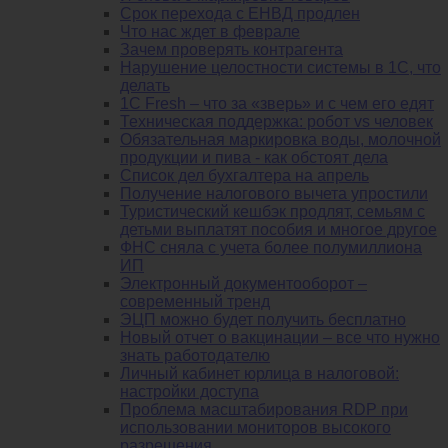
Срок перехода с ЕНВД продлен
Что нас ждет в феврале
Зачем проверять контрагента
Нарушение целостности системы в 1С, что
делать
1С Fresh – что за «зверь» и с чем его едят
Техническая поддержка: робот vs человек
Обязательная маркировка воды, молочной
продукции и пива - как обстоят дела
Список дел бухгалтера на апрель
Получение налогового вычета упростили
Туристический кешбэк продлят, семьям с
детьми выплатят пособия и многое другое
ФНС сняла с учета более полумиллиона
ИП
Электронный документооборот –
современный тренд
ЭЦП можно будет получить бесплатно
Новый отчет о вакцинации – все что нужно
знать работодателю
Личный кабинет юрлица в налоговой:
настройки доступа
Проблема масштабирования RDP при
использовании мониторов высокого
разрешения