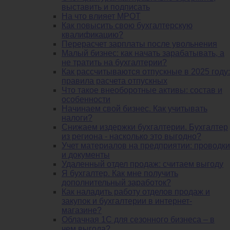
выставить и подписать
На что влияет МРОТ
Как повысить свою бухгалтерскую
квалификацию?
Перерасчет зарплаты после увольнения
Малый бизнес: как начать зарабатывать, а
не тратить на бухгалтерии?
Как рассчитываются отпускные в 2025 году:
правила расчета отпускных
Что такое внеоборотные активы: состав и
особенности
Начинаем свой бизнес. Как учитывать
налоги?
Снижаем издержки бухгалтерии. Бухгалтер
из региона - насколько это выгодно?
Учет материалов на предприятии: проводки
и документы
Удаленный отдел продаж: считаем выгоду
Я бухгалтер. Как мне получить
дополнительный заработок?
Как наладить работу отделов продаж и
закупок и бухгалтерии в интернет-
магазине?
Облачная 1С для сезонного бизнеса – в
чем выгода?