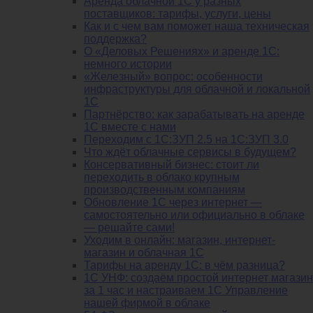
Аренда облачной 1С у разных
поставщиков: тарифы, услуги, цены
Как и с чем вам поможет наша техническая
поддержка?
О «Деловых Решениях» и аренде 1С:
немного истории
«Железный» вопрос: особенности
инфраструктуры для облачной и локальной
1С
Партнёрство: как зарабатывать на аренде
1С вместе с нами
Переходим с 1С:ЗУП 2.5 на 1С:ЗУП 3.0
Что ждёт облачные сервисы в будущем?
Консервативный бизнес: стоит ли
переходить в облако крупным
производственным компаниям
Обновление 1С через интернет —
самостоятельно или официально в облаке
— решайте сами!
Уходим в онлайн: магазин, интернет-
магазин и облачная 1С
Тарифы на аренду 1С: в чём разница?
1С УНФ: создаём простой интернет магазин
за 1 час и настраиваем 1С Управление
нашей фирмой в облаке