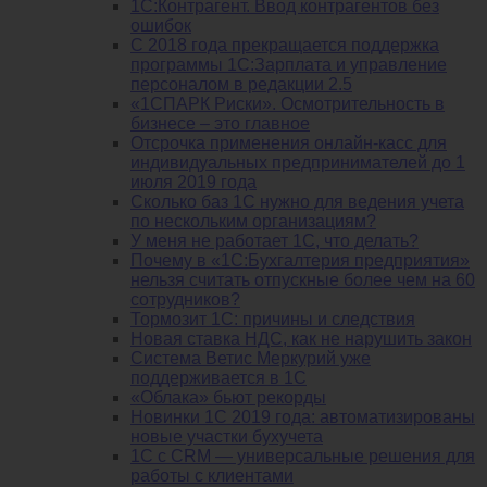
1С:Контрагент. Ввод контрагентов без
ошибок
С 2018 года прекращается поддержка
программы 1С:Зарплата и управление
персоналом в редакции 2.5
«1СПАРК Риски». Осмотрительность в
бизнесе – это главное
Отсрочка применения онлайн-касс для
индивидуальных предпринимателей до 1
июля 2019 года
Сколько баз 1C нужно для ведения учета
по нескольким организациям?
У меня не работает 1С, что делать?
Почему в «1С:Бухгалтерия предприятия»
нельзя считать отпускные более чем на 60
сотрудников?
Тормозит 1C: причины и следствия
Новая ставка НДС, как не нарушить закон
Система Ветис Меркурий уже
поддерживается в 1С
«Облака» бьют рекорды
Новинки 1С 2019 года: автоматизированы
новые участки бухучета
1С с CRM — универсальные решения для
работы с клиентами