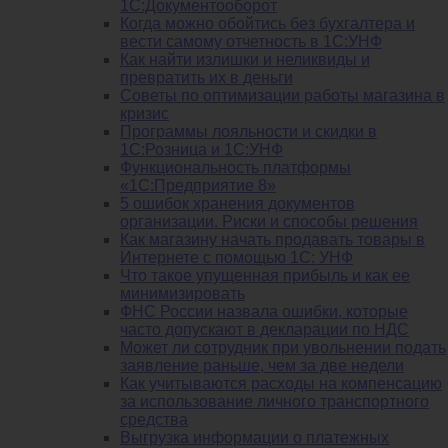
1С:Документооборот
Когда можно обойтись без бухгалтера и
вести самому отчетность в 1С:УНФ
Как найти излишки и неликвиды и
превратить их в деньги
Советы по оптимизации работы магазина в
кризис
Программы лояльности и скидки в
1С:Розница и 1С:УНФ
Функциональность платформы
«1С:Предприятие 8»
5 ошибок хранения документов
организации. Риски и способы решения
Как магазину начать продавать товары в
Интернете с помощью 1С: УНФ
Что такое упущенная прибыль и как ее
минимизировать
ФНС России назвала ошибки, которые
часто допускают в декларации по НДС
Может ли сотрудник при увольнении подать
заявление раньше, чем за две недели
Как учитываются расходы на компенсацию
за использование личного транспортного
средства
Выгрузка информации о платежных