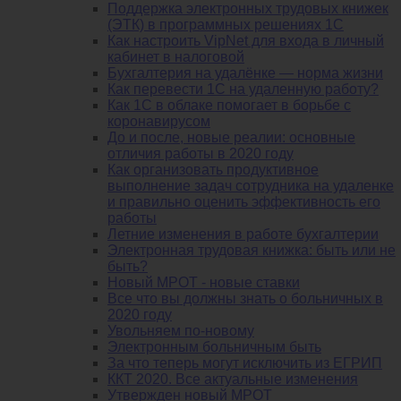
Поддержка электронных трудовых книжек
(ЭТК) в программных решениях 1С
Как настроить VipNet для входа в личный
кабинет в налоговой
Бухгалтерия на удалёнке — норма жизни
Как перевести 1С на удаленную работу?
Как 1С в облаке помогает в борьбе с
коронавирусом
До и после, новые реалии: основные
отличия работы в 2020 году
Как организовать продуктивное
выполнение задач сотрудника на удаленке
и правильно оценить эффективность его
работы
Летние изменения в работе бухгалтерии
Электронная трудовая книжка: быть или не
быть?
Новый МРОТ - новые ставки
Все что вы должны знать о больничных в
2020 году
Увольняем по-новому
Электронным больничным быть
За что теперь могут исключить из ЕГРИП
ККТ 2020. Все актуальные изменения
Утвержден новый МРОТ