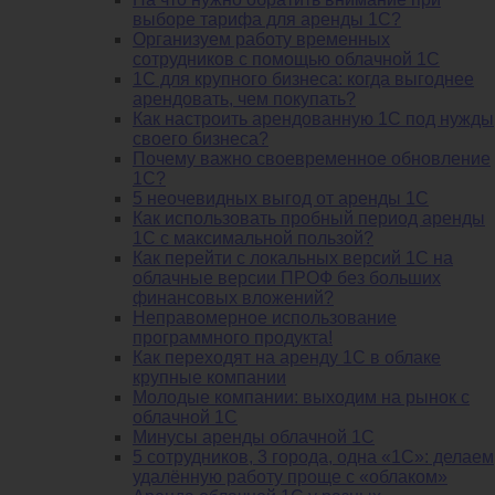
выборе тарифа для аренды 1С?
Организуем работу временных
сотрудников с помощью облачной 1С
1С для крупного бизнеса: когда выгоднее
арендовать, чем покупать?
Как настроить арендованную 1С под нужды
своего бизнеса?
Почему важно своевременное обновление
1С?
5 неочевидных выгод от аренды 1С
Как использовать пробный период аренды
1С с максимальной пользой?
Как перейти с локальных версий 1С на
облачные версии ПРОФ без больших
финансовых вложений?
Неправомерное использование
программного продукта!
Как переходят на аренду 1С в облаке
крупные компании
Молодые компании: выходим на рынок с
облачной 1С
Минусы аренды облачной 1С
5 сотрудников, 3 города, одна «1С»: делаем
удалённую работу проще с «облаком»