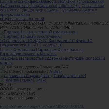
Политика конфиденциальности
Политика использования
файлов cookies
Политика по обработке ПДн
Cогласие на
обработку ПДн
Договор оферты
Публичная оферта о
предоставлении
рекуррентных платежей
Адрес: 109341, г. Москва, ул. Братиславская, д.6, офис 134
ИНН 7734613490 ОГРН 1097746253406
1С Отчетность
1С ЭДО
1С Контрагент
1С Фреш
1С
Номенклатура
1С ИТС
Хостинг 1С
Статьи
О компании
Партнерам
Сертификаты
Благотворительность
Контакты
Тарифы
Безопасность
Поддержка
Инструкции
Вопросы и
ответы
Поддержка 24/7
A-Desk
2026 ©
ООО Деловые решения -
официальный сайт.
Все права защищены.
Разработано и продвигается AMIGOS DIGITAL