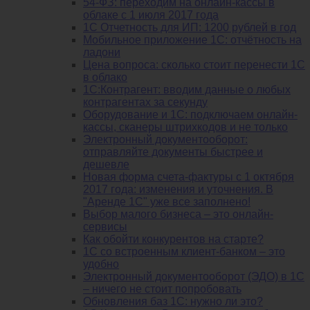
54-ФЗ: переходим на онлайн-кассы в
облаке с 1 июля 2017 года
1С Отчетность для ИП: 1200 рублей в год
Мобильное приложение 1С: отчётность на
ладони
Цена вопроса: сколько стоит перенести 1С
в облако
1С:Контрагент: вводим данные о любых
контрагентах за секунду
Оборудование и 1С: подключаем онлайн-
кассы, сканеры штрихкодов и не только
Электронный документооборот:
отправляйте документы быстрее и
дешевле
Новая форма счета-фактуры с 1 октября
2017 года: изменения и уточнения. В
"Аренде 1С" уже все заполнено!
Выбор малого бизнеса – это онлайн-
сервисы
Как обойти конкурентов на старте?
1C со встроенным клиент-банком – это
удобно
Электронный документооборот (ЭДО) в 1С
– ничего не стоит попробовать
Обновления баз 1С: нужно ли это?