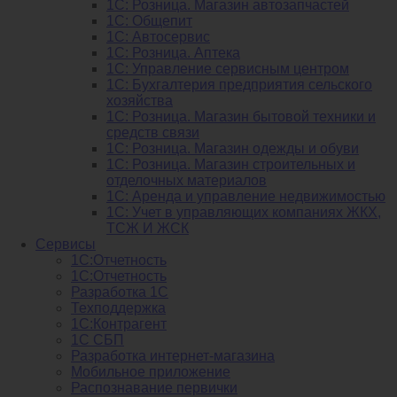
1С: Розница. Магазин автозапчастей
1C: Общепит
1С: Автосервис
1С: Розница. Аптека
1С: Управление сервисным центром
1С: Бухгалтерия предприятия сельского
хозяйства
1С: Розница. Магазин бытовой техники и
средств связи
1С: Розница. Магазин одежды и обуви
1С: Розница. Магазин строительных и
отделочных материалов
1С: Аренда и управление недвижимостью
1C: Учет в управляющих компаниях ЖКХ,
ТСЖ И ЖСК
Сервисы
1С:Отчетность
1С:Отчетность
Разработка 1С
Техподдержка
1С:Контрагент
1С СБП
Разработка интернет-магазина
Мобильное приложение
Распознавание первички