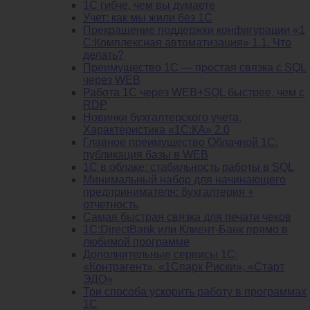
1С гибче, чем вы думаете
Учет: как мы жили без 1С
Прекращение поддержки конфигурации «1
С:Комплексная автоматизация» 1.1. Что
делать?
Преимущество 1С — простая связка с SQL
через WEB
Работа 1С через WEB+SQL быстрее, чем с
RDP
Новинки бухгалтерского учета.
Характеристика «1С:КА» 2.0
Главное преимущество Облачной 1С:
публикация базы в WEB
1С в облаке: стабильность работы в SQL
Минимальный набор для начинающего
предпринимателя: бухгалтерия +
отчетность
Самая быстрая связка для печати чеков
1С:DirectBank или Клиент-Банк прямо в
любимой программе
Дополнительные сервисы 1С:
«Контрагент», «1Спарк Риски», «Старт
ЭДО»
Три способа ускорить работу в программах
1С