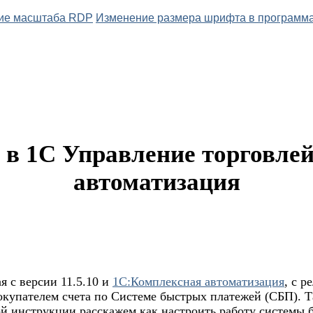
ие масштаба RDP
Изменение размера шрифта в программ
в 1С Управление торговлей
автоматизация
я с версии 11.5.10 и
1С:Комплексная автоматизация
, с р
купателем счета по Системе быстрых платежей (СБП). Та
ой инструкции расскажем как настроить работу системы