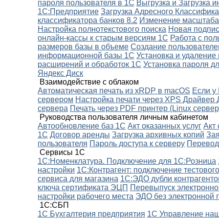
пароля пользователя в 1С
Выгрузка и Загрузка 
1С:Предприятие
Загрузка Адресного Классифика
классификатора банков 8.2
Изменение масштаба
Настройка полнотекстового поиска
Новая подпис
онлайн-кассы к старым версиям 1С
Работа с пол
размеров базы в объеме
Создание пользователе
информационной базы 1С
Установка и удаление
расширений и обработок 1С
Установка пароля д
Яндекс Диск
Взаимодействие с облаком
Автоматическая печать из xRDP в macOS
Если у
сервером
Настройка печати через XPS Драйвер 
сервера
Печать через PDF принтер (Linux сервер
Руководства пользователя личным кабинетом
Автообновление баз 1С
Акт оказанных услуг
Акт 
1С
Договор аренды
Загрузка архивных копий
Зая
пользователя
Пароль доступа к серверу
Перевод
Сервисы 1С
1C:Номенклатура. Подключение для 1С:Розница
настройки
1С:Контрагент: подключение тестовог
сервиса для магазина
1С:ЭДО дубли контрагенто
ключа сертификата ЭЦП
Перевыпуск электронно
настройки рабочего места
ЭДО без электронной 
1С:СБП
1С Бухгалтерия предприятия
1С Управление на