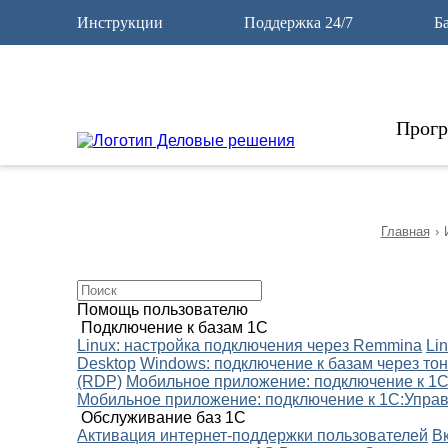
12
Инструкции
Поддержка 24/7
Б
Прог
Главная
›
Помощь пользователю
Подключение к базам 1С
Linux: настройка подключения через Remmina
Li
Desktop
Windows: подключение к базам через тон
(RDP)
Мобильное приложение: подключение к 1С:
Мобильное приложение: подключение к 1С:Управл
Обслуживание баз 1С
Активация интернет-поддержки пользователей
В