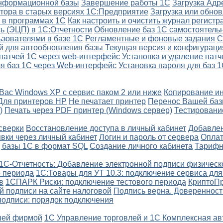
информационной базы
Завершение работы 1С
Загрузка Адр
тора в старых версиях 1С:Предприятие
Загрузка или обно
 в программах 1С
Как настроить и очистить журнал регистр
ь (ЭЦП) в 1С:Отчетности
Обновление баз 1С самостоятель
ьзователями в базе 1С
Регламентные и фоновые задания
С
й для автообновления базы
Текущая версия и конфигураци
 патчей 1С через web-интерфейс
Установка и удаление патч
ля баз 1С через Web-интерфейс
Установка пароля для баз 
 Вас Windows XP с сервис паком 2 или ниже
Копирование и
Для принтеров HP
Не печатает принтер
Перенос Вашей базы
)
Печать через PDF принтер (Windows сервер)
Тестировани
сверки
Восстановление доступа в личный кабинет
Добавлен
вки через личный кабинет
Логин и пароль от сервера
Оплат
 базы 1С в формат SQL
Создание личного кабинета
Тарифн
1С-Отчетность: Добавление электронной подписи физическ
о периода
1С:Товары для УТ 10.3: подключение сервиса для
в
1СПАРК Риски: подключение тестового периода
КриптоП
й подписи на сайте налоговой
Подпись верна. Доверенност
подписи: порядок подключения
шей фирмой
1С Управление торговлей и 1С Комплексная а