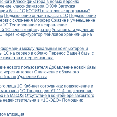
есного Классификатора в новых версиях
вление классификатора ОКОФ
Загрузка
ации базы 1С
КОПИЯ в заголовке программы?
но
Подключение онлайн-кассы к 1С
Подключение
ервис склонения Морфер
Сжатие и уменьшение
я 1С
Тестирование и исправление
ей 1С через конфигуратор
Установка и удаление
1С через конфигуратор
Файловое хранилище на
нформации между локальным компьютером и
 1С на сервер в облако
Перенос Вашей базы с
е качества интернет-канала
ие нового пользователя
Добавление новой базы
а через интернет
Отключение облачного
ый план
Удаление базы
ого лица
1С:Кабинет сотрудника: подключение и
 магазина
1С:Товары для УТ 11.4: подключение
ро на MacOS
Отсутствие в контейнере закрытого
ь недействительна в «1С-ЭДО»
Помощник
втоматизация