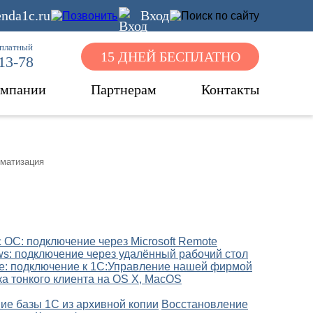
nda1c.ru
Вход
сплатный
15 ДНЕЙ БЕСПЛАТНО
-13-78
омпании
Партнерам
Контакты
оматизация
 OC: подключениe через Microsoft Remote
s: подключение через удалённый рабочий стол
: подключение к 1С:Управление нашей фирмой
ка тонкого клиента на OS X, MacOS
ие базы 1С из архивной копии
Восстановление