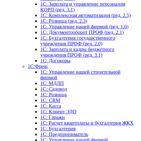
1C: Зарплата и управление персоналом
КОРП (ред. 3.1)
1C: Комплексная автоматизация (ред. 2.5)
1С: Розница (ред. 2.3)
1С: Управление нашей фирмой (ред. 1.6)
1С: Документооборот ПРОФ (ред. 2.1)
1C: Бухгалтерия государственного
учреждения ПРОФ (ред. 2.0)
1C: Зарплата и кадры бюджетного
учреждения ПРОФ (ред. 3.1)
1С: Договоры
1С:Фреш
1С: Управление нашей строительной
фирмой
1С: МДЛП
1С: Садовод
1С: Розница
1C: CRM
1C: Касса
1С: Клиент ЭДО
1С: Гаражи
1C: Расчет квартплаты и бухгалтерия ЖКХ
1C: Бухгалтерия
1C: Предприниматель
1C: Управление нашей фирмой