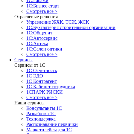
1С:Гаражи
1С:Бизнес старт
Смотреть все >
Отраслевые решения
Управление ЖХК, ТСЖ, ЖСК
1С:Бухгалтерия строительной организации
1С:Общепит
1С:Автосервис
1С:Аптека
1С:Салон оптики
Смотреть все >
Сервисы
Сервисы от 1С
1С Отчетность
1С ЭДО
1С Контрагент
1С Кабинет сотрудника
1СПАРК РИСКИ
Смотреть все >
Наши сервисы
Консультанты 1С
Разработка 1С
Техподдержка
Распознавание первички
Маркетплейсы для 1С