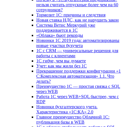
нельзя считать отпускные более чем на 60
сотрудников?
Тормозит 1C: причины и следствия
Новая ставка НДС, как не нарушить закон
Система Ветис Меркурий уже
поддерживается в 1С
«Облака» бьют рекорды
Новинки 1С 2019 года: автоматизированы
новые участки бухучета
1С с CRM — универсальные решения для
работы с клиентами
1С гибче, чем вы думаете
Учет: как мы жили без 1С
Прекращение поддержки конфигурации «1
С:Комплексная автоматизация» 1.1. Что
делать?
Преимущество 1С — простая связка с SQL
через WEB
Работа 1С через WEB+SQL быстрее, чем с
RDP
Новинки бухгалтерского учета.
Характеристика «1С:КА» 2.0
Главное преимущество Облачной 1С:
публикация базы в WEB