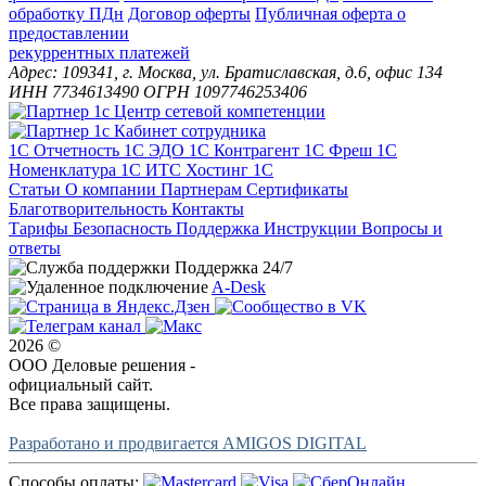
обработку ПДн
Договор оферты
Публичная оферта о
предоставлении
рекуррентных платежей
Адрес: 109341, г. Москва, ул. Братиславская, д.6, офис 134
ИНН 7734613490 ОГРН 1097746253406
1С Отчетность
1С ЭДО
1С Контрагент
1С Фреш
1С
Номенклатура
1С ИТС
Хостинг 1С
Статьи
О компании
Партнерам
Сертификаты
Благотворительность
Контакты
Тарифы
Безопасность
Поддержка
Инструкции
Вопросы и
ответы
Поддержка 24/7
A-Desk
2026 ©
ООО Деловые решения -
официальный сайт.
Все права защищены.
Разработано и продвигается AMIGOS DIGITAL
Способы оплаты: