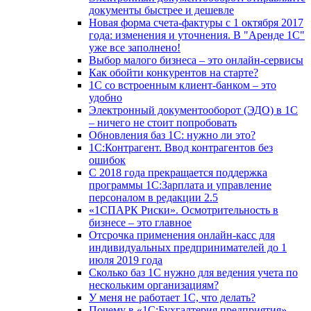
документы быстрее и дешевле
Новая форма счета-фактуры с 1 октября 2017
года: изменения и уточнения. В "Аренде 1С"
уже все заполнено!
Выбор малого бизнеса – это онлайн-сервисы
Как обойти конкурентов на старте?
1C со встроенным клиент-банком – это
удобно
Электронный документооборот (ЭДО) в 1С
– ничего не стоит попробовать
Обновления баз 1С: нужно ли это?
1С:Контрагент. Ввод контрагентов без
ошибок
С 2018 года прекращается поддержка
программы 1С:Зарплата и управление
персоналом в редакции 2.5
«1СПАРК Риски». Осмотрительность в
бизнесе – это главное
Отсрочка применения онлайн-касс для
индивидуальных предпринимателей до 1
июля 2019 года
Сколько баз 1C нужно для ведения учета по
нескольким организациям?
У меня не работает 1С, что делать?
Почему в «1С:Бухгалтерия предприятия»