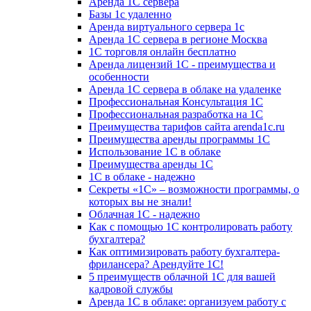
Аренда 1С сервера
Базы 1с удаленно
Аренда виртуального сервера 1с
Аренда 1С сервера в регионе Москва
1С торговля онлайн бесплатно
Аренда лицензий 1С - преимущества и
особенности
Аренда 1С сервера в облаке на удаленке
Профессиональная Консультация 1С
Профессиональная разработка на 1С
Преимущества тарифов сайта arenda1c.ru
Преимущества аренды программы 1С
Использование 1С в облаке
Преимущества аренды 1С
1С в облаке - надежно
Секреты «1С» – возможности программы, о
которых вы не знали!
Облачная 1С - надежно
Как с помощью 1С контролировать работу
бухгалтера?
Как оптимизировать работу бухгалтера-
фрилансера? Арендуйте 1С!
5 преимуществ облачной 1С для вашей
кадровой службы
Аренда 1С в облаке: организуем работу с