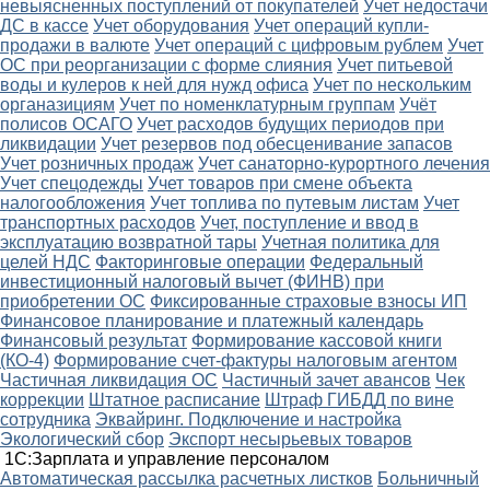
невыясненных поступлений от покупателей
Учет недостачи
ДС в кассе
Учет оборудования
Учет операций купли-
продажи в валюте
Учет операций с цифровым рублем
Учет
ОС при реорганизации с форме слияния
Учет питьевой
воды и кулеров к ней для нужд офиса
Учет по нескольким
органазициям
Учет по номенклатурным группам
Учёт
полисов ОСАГО
Учет расходов будущих периодов при
ликвидации
Учет резервов под обесценивание запасов
Учет розничных продаж
Учет санаторно-курортного лечения
Учет спецодежды
Учет товаров при смене объекта
налогообложения
Учет топлива по путевым листам
Учет
транспортных расходов
Учет, поступление и ввод в
эксплуатацию возвратной тары
Учетная политика для
целей НДС
Факторинговые операции
Федеральный
инвестиционный налоговый вычет (ФИНВ) при
приобретении ОС
Фиксированные страховые взносы ИП
Финансовое планирование и платежный календарь
Финансовый результат
Формирование кассовой книги
(КО-4)
Формирование счет-фактуры налоговым агентом
Частичная ликвидация ОС
Частичный зачет авансов
Чек
коррекции
Штатное расписание
Штраф ГИБДД по вине
сотрудника
Эквайринг. Подключение и настройка
Экологический сбор
Экспорт несырьевых товаров
1С:Зарплата и управление персоналом
Автоматическая рассылка расчетных листков
Больничный