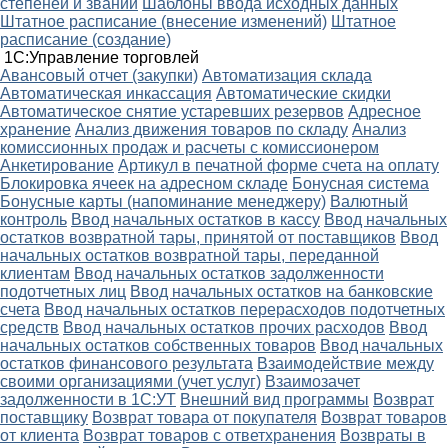
степеней и званий
Шаблоны ввода исходных данных
Штатное расписание (внесение изменений)
Штатное
расписание (создание)
1С:Управление торговлей
Авансовый отчет (закупки)
Автоматизация склада
Автоматическая инкассация
Автоматические скидки
Автоматическое снятие устаревших резервов
Адресное
хранение
Анализ движения товаров по складу
Анализ
комиссионных продаж и расчеты с комиссионером
Анкетирование
Артикул в печатной форме счета на оплату
Блокировка ячеек на адресном складе
Бонусная система
Бонусные карты (напоминание менеджеру)
Валютный
контроль
Ввод начальных остатков в кассу
Ввод начальных
остатков возвратной тары, принятой от поставщиков
Ввод
начальных остатков возвратной тары, переданной
клиентам
Ввод начальных остатков задолженности
подотчетных лиц
Ввод начальных остатков на банковские
счета
Ввод начальных остатков перерасходов подотчетных
средств
Ввод начальных остатков прочих расходов
Ввод
начальных остатков собственных товаров
Ввод начальных
остатков финансового результата
Взаимодействие между
своими организациями (учет услуг)
Взаимозачет
задолженности в 1С:УТ
Внешний вид программы
Возврат
поставщику
Возврат товара от покупателя
Возврат товаров
от клиента
Возврат товаров с ответхранения
Возвраты в