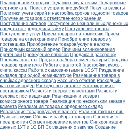
Планирование продаж
Подарки покупателям
Подарочные
сертификаты
Поиск и устранение дублей
Покупка валюты
Политики учета серий и настройка сроков годности товаров
Получение товаров с ответственного хранения
Поступление активов
Поступление безналичных денежных
средств по кредиту или займу
Поступление товара
Поступление услуг
Прием товаров на комиссию
Прием
товаров на ответхранение
Приобретение товаров у
поставщика
Приобретение товаров/услуг в валюте
Приходный кассовый ордер
Причины возникновения
претензий
Проведение опросов
Продажа в рассрочку
Продажа валюты
Продажа набора номенклатуры
Продажа
товаров хранителю
Работа с валютой (настройки, курсы,
счета, касса)
Работа с самозанятыми в 1С:УТ
Разделение
складов при одной номенклатуре
Размещение товара в
ячейках адресного склада
Рассылка отчетов
Расходный
кассовый ордер
Расходы по доставке
Расхождения с
поставщиком
Расчеты и сверка с клиентами
Расчеты и
сверка с поставщиками
Реализация и возврат
комиссионного товара
Реализация по нескольким заказам
клиента
Реализация товара с ордерного склада
Реализация товаров/услуг в валюте
Роли контактных лиц
Ручные скидки
Сборка и разборка товаров
Сведения о
предприятии
Сегментирование клиентов
Синхронизация
данных 1УТ и 1С БП
Соглашения о закупке
Создание