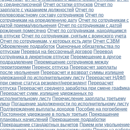
о среднесписочной
Отчет остатки отпусков
Отчет по
зарплате с указанием должностей
Отчет по
половозрастному составу сотрудников
Отчет по
сотрудникам на определенную дату
Отчет по сотрудникам с
датой приема/увольнения
Отчет по сотрудникам с датой
рождения помесячно
Отчет по сотрудникам, находящимся
в отпуске
Отчет по сотрудникам, снятым с воинского учета
Отчет по сотрудникам, у которых есть дети
Отчет СЗВМ
Оформление подработок
Оценочные обязательства по
отпускам
Перевод на бессрочный договор
Перевод
сотрудника в декретном отпуске
Перемещение в другое
подразделение
Перемещение сотрудников между
территориями
Перенос отпуска
Перерасчет зарплаты
после увольнения
Перерасчет и возврат суммы излишне
удержанной по исполнительному листу
Перерасчет НДФЛ
при смене статуса резидент/нерезидент
Перерасчет
отпуска
Перерасчет среднего заработка при смене графика
Перерасчет сумм, излишне удержанных по
исполнительному листу
Перечисление зарплаты третьему
лицу
Погашение задолженности по исполнительному листу
Подтверждение выплаты доходов
Пособие на погребение
Постоянное удержание в пользу третьих
Прекращение
плановых начислений
Прекращение подработки
Прекращение стандартных вычетов
Прием или увольнение
сотрудников подлежащих воинскому учету
Прием на работу