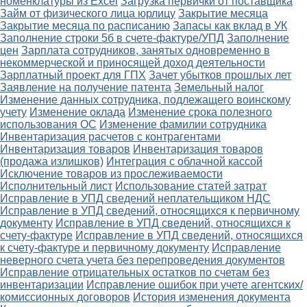
номенклатуры из Excel
Загрузка первички от поставщика
Займ от физического лица юрлицу
Закрытие месяца
Закрытие месяца по расписанию
Запасы как вклад в УК
Заполнение строки 5б в счете-фактуре/УПД
Заполнение
цен
Зарплата сотрудников, занятых одновременно в
некоммерческой и приносящей доход деятельности
Зарплатный проект для ГПХ
Зачет убытков прошлых лет
Заявление на получение патента
Земельный налог
Изменение данных сотрудника, подлежащего воинскому
учету
Изменение оклада
Изменение срока полезного
использования ОС
Изменение фамилии сотрудника
Инвентаризация расчетов с контрагентами
Инвентаризация товаров
Инвентаризация товаров
(продажа излишков)
Интеграция с облачной кассой
Исключение товаров из прослеживаемости
Исполнительный лист
Использование статей затрат
Исправление в УПД сведений неплательщиком НДС
Исправление в УПД сведений, относящихся к первичному
документу
Исправление в УПД сведений, относящихся к
счету-фактуре
Исправление в УПД сведений, относящихся
к счету-фактуре и первичному документу
Исправление
неверного счета учета без перепроведения документов
Исправление отрицательных остатков по счетам без
инвентаризации
Исправление ошибок при учете агентских/
комиссионных договоров
История изменения документа