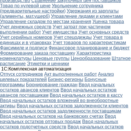
производство
Сравнение закупочных цен поставщиков
Товар по нулевой цене
Увольнение сотрудника
(предварительные настройки)
Удержания из зарплаты
(алименты, мат.ущерб)
Управление лидами и клиентами
Управление складом по местам хранения
Уценка товара
Учет денежных средств
Учет затрат при частичном
выполнении работ
Учет имущества
Учет основных средств
Учет серийных номеров
Учет спецодежды
Учет товара в
единицах и в упаковках
Учет товаров по характеристикам
Факсимиле и подписи
Финансовое планирование и бюджет
Формирование заказа поставщику
Характеристика
номенклатуры
Ценовые группы
Ценообразование
Штатное
расписание
Этикетки и ценники
1С:Комплексная автоматизация
Oтпуск сотрудников
Акт выполненных работ
Анализ
целевых показателей
Бизнес-регионы
Бонусные
программы
Бронирование граждан
Ввод начальных
остатков авансов клиентов
Ввод начальных остатков
авансов поставщикам
Ввод начальных остатков в кассу
Ввод начальных остатков вложений во внеоборотные
активы
Ввод начальных остатков задолженности клиентов
Ввод начальных остатков задолженности поставщикам
Ввод начальных остатков на банковских счетах
Ввод
начальных остатков оптовых продаж
Ввод начальных
остатков подотчетных средств
Ввод начальных остатков