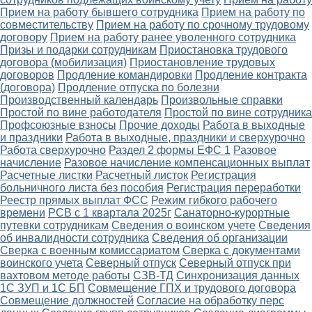
Прием на работу бывшего сотрудника
Прием на работу по
совместительству
Прием на работу по срочному трудовому
договору
Прием на работу ранее уволенного сотрудника
Призы и подарки сотрудникам
Приостановка трудового
договора (мобилизация)
Приостановление трудовых
договоров
Продление командировки
Продление контракта
(договора)
Продление отпуска по болезни
Производственный календарь
Произвольные справки
Простой по вине работодателя
Простой по вине сотрудника
Профсоюзные взносы
Прочие доходы
Работа в выходные
и праздники
Работа в выходные, праздники и сверхурочно
Работа сверхурочно
Раздел 2 формы ЕФС 1
Разовое
начисление
Разовое начисление компенсационных выплат
Расчетные листки
Расчетный листок
Регистрация
больничного листа без пособия
Регистрация переработки
Реестр прямых выплат ФСС
Режим гибкого рабочего
времени
РСВ с 1 квартала 2025г
Санаторно-курортные
путевки сотрудникам
Сведения о воинском учете
Сведения
об инвалидности сотрудника
Сведения об организации
Сверка с военным комиссариатом
Сверка с документами
воинского учета
Северный отпуск
Северный отпуск при
вахтовом методе работы
СЗВ-ТД
Синхронизация данных
1С ЗУП и 1С БП
Совмещение ГПХ и трудового договора
Совмещение должностей
Согласие на обработку перс