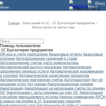
12
Вход
Главная
›
База знаний по 1С
›
1С Бухгалтерия предприятия
›
Уплата налога за третье лицо
Помощь пользователю
1С Бухгалтерия предприятия
QR-код в счете покупателю
Авансовые отчеты
Авансовые
платежи
Автозаполнение сведений о стаже
Автозаполнение счетов учета номенклатуры
Автоматический выпуск продукции
Автоматическое
заполнение периода услуги
Автоматическое напоминание
о платеже
Автоматическое начисление процентов
Автоматическое повторение счетов
Автотранспорт
Акт об
оказании услуг
Акт сверки
Амортизационная премия
Амортизация
Амортизация на нескольких счетах по одному
ОС
Амортизация с даты приемки на учет ОС
Амортизация
способом уменьшаемого остатка
Аренда помещения
АУСН
и новые настройки в 1С
Банковская гарантия
Безвозвратная тара
Беспроцентный займ от учредителя