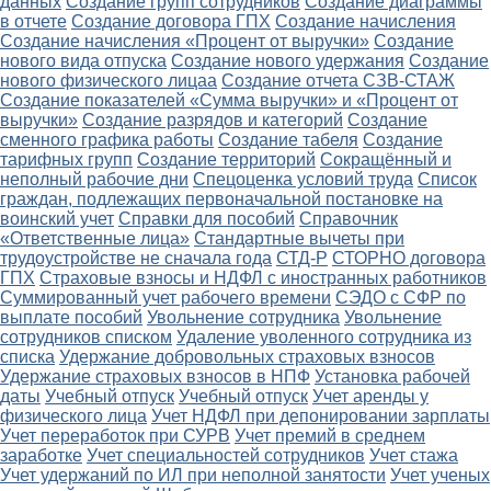
данных
Создание групп сотрудников
Создание диаграммы
в отчете
Создание договора ГПХ
Создание начисления
Создание начисления «Процент от выручки»
Создание
нового вида отпуска
Создание нового удержания
Создание
нового физического лицаа
Создание отчета СЗВ-СТАЖ
Создание показателей «Сумма выручки» и «Процент от
выручки»
Создание разрядов и категорий
Создание
сменного графика работы
Создание табеля
Создание
тарифных групп
Создание территорий
Сокращённый и
неполный рабочие дни
Спецоценка условий труда
Список
граждан, подлежащих первоначальной постановке на
воинский учет
Справки для пособий
Справочник
«Ответственные лица»
Стандартные вычеты при
трудоустройстве не сначала года
СТД-Р
СТОРНО договора
ГПХ
Страховые взносы и НДФЛ с иностранных работников
Суммированный учет рабочего времени
СЭДО с СФР по
выплате пособий
Увольнение сотрудника
Увольнение
сотрудников списком
Удаление уволенного сотрудника из
списка
Удержание добровольных страховых взносов
Удержание страховых взносов в НПФ
Установка рабочей
даты
Учебный отпуск
Учебный отпуск
Учет аренды у
физического лица
Учет НДФЛ при депонировании зарплаты
Учет переработок при СУРВ
Учет премий в среднем
заработке
Учет специальностей сотрудников
Учет стажа
Учет удержаний по ИЛ при неполной занятости
Учет ученых