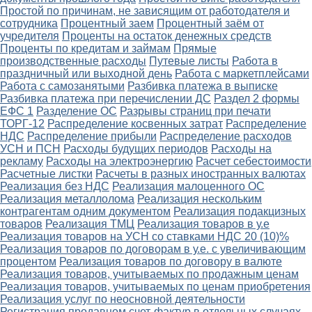
Простой по причинам, не зависящим от работодателя и
сотрудника
Процентный заем
Процентный заём от
учредителя
Проценты на остаток денежных средств
Проценты по кредитам и займам
Прямые
производственные расходы
Путевые листы
Работа в
праздничный или выходной день
Работа с маркетплейсами
Работа с самозанятыми
Разбивка платежа в выписке
Разбивка платежа при перечислении ДС
Раздел 2 формы
ЕФС 1
Разделение ОС
Разрывы страниц при печати
ТОРГ-12
Распределение косвенных затрат
Распределение
НДС
Распределение прибыли
Распределение расходов
УСН и ПСН
Расходы будущих периодов
Расходы на
рекламу
Расходы на электроэнергию
Расчет себестоимости
Расчетные листки
Расчеты в разных иностранных валютах
Реализация без НДС
Реализация малоценного ОС
Реализация металлолома
Реализация нескольким
контрагентам одним документом
Реализация подакцизных
товаров
Реализация ТМЦ
Реализация товаров в у.е
Реализация товаров на УСН со ставками НДС 20 (10)%
Реализация товаров по договорам в у.е. с увеличивающим
процентом
Реализация товаров по договору в валюте
Реализация товаров, учитываемых по продажным ценам
Реализация товаров, учитываемых по ценам приобретения
Реализация услуг по неосновной деятельности
Регистрация продавцом счет-фактур в отдельных случаях