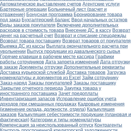
Автоматическое выставление счетов
Агентские услуги
Бартерные операции
Больничный лист (расчет и
отражение)
Бонусная программа
Бронирование товара
под заказ
Бухгалтерский баланс
Ввод начальных остатков
Виды заказов покупателя
Включение дополнительных
расходов в стоимость товара
Внесение ДС в кассу
Возврат
денег на расчетный счет
Возврат и списание спецодежды
Возврат товара поставщику
Возврат товаров от покупателя
Выемка ДС из кассы
Выплата окончательного расчета при
увольнении
Выпуск продукции из давальческого сырья
Горячие клавиши в рабочем месте кассира
Графики
работы сотрудников
Дата запрета изменений
Дата отгрузки
в заказе
Документы отгрузки
Дополнительные реквизиты
Доставка курьерской службой
Доставка товаров
Загрузка
номенклатуры и документов из Excel
Займ сотруднику
Заказ-наряд
Заказы покупателей
Заказы поставщику
Закрытие отчетного периода
Закупка товара у
иностранного поставщика
Зачет предоплаты
Инвентаризация запасов
Исправление ошибок учета
доходов при смешанных продажах
Кадровые изменения
(изменение оклада, должности, отдела)
Калькуляция
заказов
Калькуляция себестоимости продукции (плановая и
фактическая)
Категории и типы номенклатуры
Компенсация за неиспользованный отпуск
Контрагенты
Контроль просроченной кредиторской задолженности