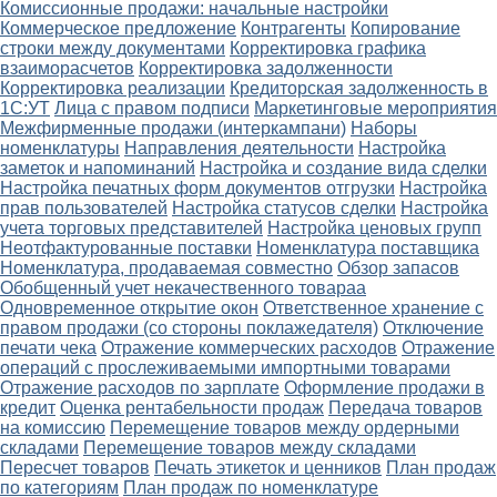
Комиссионные продажи: начальные настройки
Коммерческое предложение
Контрагенты
Копирование
строки между документами
Корректировка графика
взаиморасчетов
Корректировка задолженности
Корректировка реализации
Кредиторская задолженность в
1С:УТ
Лица с правом подписи
Маркетинговые мероприятия
Межфирменные продажи (интеркампани)
Наборы
номенклатуры
Направления деятельности
Настройка
заметок и напоминаний
Настройка и создание вида сделки
Настройка печатных форм документов отгрузки
Настройка
прав пользователей
Настройка статусов сделки
Настройка
учета торговых представителей
Настройка ценовых групп
Неотфактурованные поставки
Номенклатура поставщика
Номенклатура, продаваемая совместно
Обзор запасов
Обобщенный учет некачественного товараа
Одновременное открытие окон
Ответственное хранение с
правом продажи (со стороны поклажедателя)
Отключение
печати чека
Отражение коммерческих расходов
Отражение
операций с прослеживаемыми импортными товарами
Отражение расходов по зарплате
Оформление продажи в
кредит
Оценка рентабельности продаж
Передача товаров
на комиссию
Перемещение товаров между ордерными
складами
Перемещение товаров между складами
Пересчет товаров
Печать этикеток и ценников
План продаж
по категориям
План продаж по номенклатуре