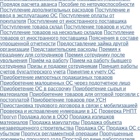
Порядок расчета аванса
Пособие по нетрудоспособности
Поступление дополнительных расходов
Поступление и
ввод в эксплуатацию ОС
Поступление оплаты от
покупателя
Поступление от иностранного поставщика
Поступление товара склад
Поступление товаров и услуг
Поступление товаров на несколько складов
Поступление
товаров от иностранного поставщика
Пояснения в составе
упрощенной отчетности
Предоставление займа другой
организации
Представительские расходы
Премия к
празднику для сотрудников
Премия сотруднику после
увольнения
Приём на работу
Прием на работу бывшего
сотрудника
Призы и подарки сотрудникам
Принцип работы
счетов бухгалтерского учета
Принятие к учету ОС
Приобретение импортных подакцизных товаров
Приобретение малоценных ОС через подотчетное лицо
Приобретение ОС в рассрочку
Приобретение сырья и
материалов
Приобретение товаров для оптовой торговли с
постоплатой
Приобретение товаров при УСН
Приостановка трудового договора в связи с мобилизацией
Проверка и исправление нумерации в 1С
Проверка РНПТ
Прогул
Продажа доли в ООО
Продажа излишков
материалов
Продажа макулатуры
Продажа объекта
незавершенного строительства
Продажа ОС
Продажа ОС с
убытком
Пропуск регламентной операции
Пропущенные
документы прошлого года
Простой по вине работодателя