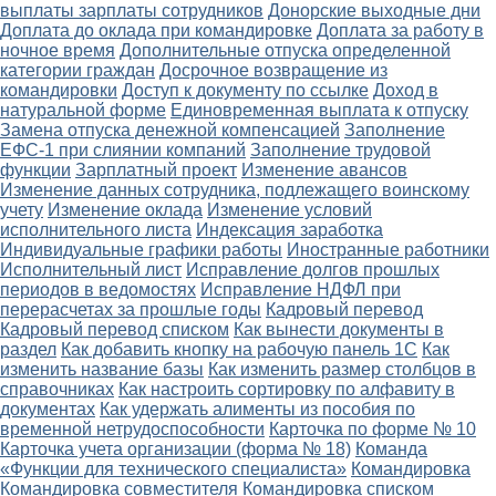
выплаты зарплаты сотрудников
Донорские выходные дни
Доплата до оклада при командировке
Доплата за работу в
ночное время
Дополнительные отпуска определенной
категории граждан
Досрочное возвращение из
командировки
Доступ к документу по ссылке
Доход в
натуральной форме
Единовременная выплата к отпуску
Замена отпуска денежной компенсацией
Заполнение
ЕФС-1 при слиянии компаний
Заполнение трудовой
функции
Зарплатный проект
Изменение авансов
Изменение данных сотрудника, подлежащего воинскому
учету
Изменение оклада
Изменение условий
исполнительного листа
Индексация заработка
Индивидуальные графики работы
Иностранные работники
Исполнительный лист
Исправление долгов прошлых
периодов в ведомостях
Исправление НДФЛ при
перерасчетах за прошлые годы
Кадровый перевод
Кадровый перевод списком
Как вынести документы в
раздел
Как добавить кнопку на рабочую панель 1С
Как
изменить название базы
Как изменить размер столбцов в
справочниках
Как настроить сортировку по алфавиту в
документах
Как удержать алименты из пособия по
временной нетрудоспособности
Карточка по форме № 10
Карточка учета организации (форма № 18)
Команда
«Функции для технического специалиста»
Командировка
Командировка совместителя
Командировка списком