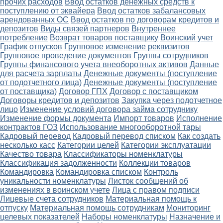
прочих расходов
Ввод остатков денежных средств к
поступлению от эквайера
Ввод остатков забалансовых
арендованных ОС
Ввод остатков по договорам кредитов и
депозитов
Виды связей партнеров
Внутреннее
потребление
Возврат товаров поставщику
Воинский учет
График отпусков
Групповое изменение реквизитов
Групповое проведение документов
Группы сотрудников
Группы финансового учета внеоборотных активов
Данные
для расчета зарплаты
Денежные документы (поступление
от подотчетного лица)
Денежные документы (поступление
от поставщика)
Договор ГПХ
Договор с поставщиком
Договоры кредитов и депозитов
Закупка через подотчетное
лицо
Изменение условий договора займа сотруднику
Изменение формы документа
Импорт товаров
Исполнение
контрактов ГОЗ
Использование многооборотной тары
Кадровый перевод
Кадровый перевод списком
Как создать
несколько касс
Категории целей
Категории эксплуатации
Качество товара
Классификаторы номенклатуры
Классификация задолженности
Коллекции товаров
Командировка
Командировка списком
Контроль
уникальности номенклатуры
Листок сообщений об
изменениях в воинском учете
Лица с правом подписи
Лицевые счета сотрудников
Материальная помощь к
отпуску
Материальная помощь сотрудникам
Мониторинг
целевых показателей
Наборы номенклатуры
Назначение и