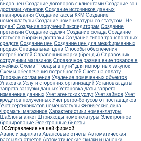
видов цен
Создание договоров с клиентами
Создание зон
доставки курьеров
Создание источников данных
планирования
Создание кассы ККМ
Создание
номенклатуры
Создание номенклатуры со статусом "Не
годен"
Создание поручений экспедиторам
Создание
претензии
Создание сделки
Создание склада
Создание
статусов сборки и доставки
Создание типов транспортных
средств
Создание цен
Создание цен для межфирменных
продаж
Специальная цена
Способы обеспечения
потребностей
Справочник марки (бренды)
Справочник
сотрудники магазинов
Справочное размещение товаров в
ячейках
Схема "Товары в пути" для импортных закупок
Схемы обеспечения потребностей
Счета на оплату
Типовые соглашения
Удаление помеченных объектов
Упаковка
Услуги сторонних организаций
Установка даты
запрета загрузки данных
Установка даты запрета
изменения данных
Учет агентских услуг
Учет займов
Учет
кредитов полученных
Учет ретро-бонусов от поставщиков
Учет сертификатов номенклатуры
Физические лица
Форматы магазинов
Характеристики номенклатуры
Шаблоны анкет
Штрихкоды номенклатуры
Электронное
бронирование
Электронные билеты
1С:Управление нашей фирмой
Аванс и зарплата
Авансовые отчеты
Автоматическая
рассылка отчетов
Автоматические скидки и наценки