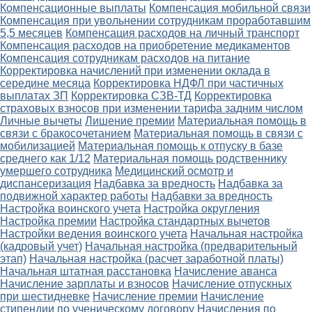
Компенсационные выплаты
Компенсация мобильной связи
Компенсация при увольнении сотрудникам проработавшим
5,5 месяцев
Компенсация расходов на личный транспорт
Компенсация расходов на приобретение медикаментов
Компенсация сотрудникам расходов на питание
Корректировка начислений при изменении оклада в
середине месяца
Корректировка НДФЛ при частичных
выплатах ЗП
Корректировка СЗВ-ТД
Корректировка
страховых взносов при изменении тарифа задним числом
Личные вычеты
Лишение премии
Материальная помощь в
связи с бракосочетанием
Материальная помощь в связи с
мобилизацией
Материальная помощь к отпуску в базе
среднего как 1/12
Материальная помощь родственнику
умершего сотрудника
Медицинский осмотр и
диспансеризация
Надбавка за вредность
Надбавка за
подвижной характер работы
Надбавки за вредность
Настройка воинского учета
Настройка округления
Настройка премии
Настройка стандартных вычетов
Настройки ведения воинского учета
Начальная настройка
(кадровый учет)
Начальная настройка (предварительный
этап)
Начальная настройка (расчет заработной платы)
Начальная штатная расстановка
Начисление аванса
Начисление зарплаты и взносов
Начисление отпускных
при шестидневке
Начисление премии
Начисление
стипендии по ученическому договору
Начисления по