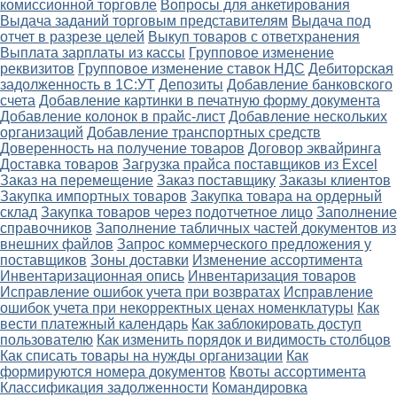
комиссионной торговле
Вопросы для анкетирования
Выдача заданий торговым представителям
Выдача под
отчет в разрезе целей
Выкуп товаров с ответхранения
Выплата зарплаты из кассы
Групповое изменение
реквизитов
Групповое изменение ставок НДС
Дебиторская
задолженность в 1С:УТ
Депозиты
Добавление банковского
счета
Добавление картинки в печатную форму документа
Добавление колонок в прайс-лист
Добавление нескольких
организаций
Добавление транспортных средств
Доверенность на получение товаров
Договор эквайринга
Доставка товаров
Загрузка прайса поставщиков из Excel
Заказ на перемещение
Заказ поставщику
Заказы клиентов
Закупка импортных товаров
Закупка товара на ордерный
склад
Закупка товаров через подотчетное лицо
Заполнение
справочников
Заполнение табличных частей документов из
внешних файлов
Запрос коммерческого предложения у
поставщиков
Зоны доставки
Изменение ассортимента
Инвентаризационная опись
Инвентаризация товаров
Исправление ошибок учета при возвратах
Исправление
ошибок учета при некорректных ценах номенклатуры
Как
вести платежный календарь
Как заблокировать доступ
пользователю
Как изменить порядок и видимость столбцов
Как списать товары на нужды организации
Как
формируются номера документов
Квоты ассортимента
Классификация задолженности
Командировка