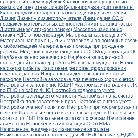
процентный заем в рублях
Краткосрочный процентный
заем в у.е
Кредитная линия
Купля-продажа криптовалюты
Купля-продажа товаров в разных единицах измерения
Лизинг
Лизинг у лизингополучателя
Ликвидация ОС с
продажей материальных ценностей
Лимит остатка кассы
Льготный кредит (коронавирус)
Массовое изменение
ставки НДС в номенклатуре
Материалы как вклад в УК
Материальная помощь 2026
Материальная помощь в связи
с мобилизацией
Материальная помощь при рождении
ребенка
Модернизация малоценного ОС
Модернизация ОС
Надбавка за наставничество
Надбавка за подвижной
(разъездной) характер работы
Налог на имущество
Налог
на сверхприбыль
Налоговые регистры формирования
отчетных данных
Направления деятельности и статьи
расходов
Настройка заголовка для печатных форм счетов
Настройка и заполнение КУДиР
Настройка интеграции с ЛК
по ЕНС на сайте ФНС
Настройка кадрового учета
Настройка календаря отчетности
Настройка плана счетов
Настройка пользователей и прав
Настройка счетов учета
Настройка учетной политики
Настройки при формировании
отчетов
Начальные остатки основных средств
Начальные
остатки по РБП
Начальные остатки по счетам
Начисление
алиментов
Начисление амортизации ОС и НМА
Начисление дивидендов
Начисление зарплаты
Начисление и оплата патента для ИП
НДС к вычету
НДФЛ