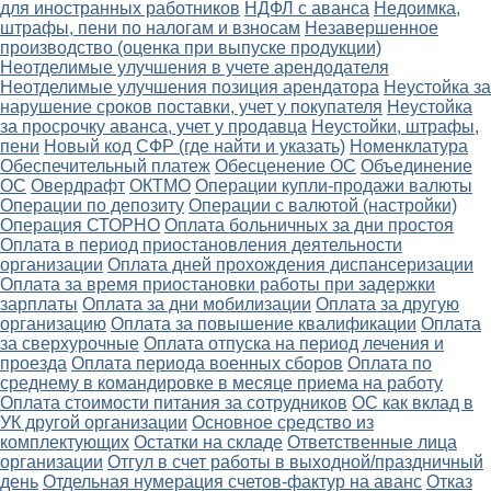
для иностранных работников
НДФЛ с аванса
Недоимка,
штрафы, пени по налогам и взносам
Незавершенное
производство (оценка при выпуске продукции)
Неотделимые улучшения в учете арендодателя
Неотделимые улучшения позиция арендатора
Неустойка за
нарушение сроков поставки, учет у покупателя
Неустойка
за просрочку аванса, учет у продавца
Неустойки, штрафы,
пени
Новый код СФР (где найти и указать)
Номенклатура
Обеспечительный платеж
Обесценение ОС
Объединение
ОС
Овердрафт
ОКТМО
Операции купли-продажи валюты
Операции по депозиту
Операции с валютой (настройки)
Операция СТОРНО
Оплата больничных за дни простоя
Оплата в период приостановления деятельности
организации
Оплата дней прохождения диспансеризации
Оплата за время приостановки работы при задержки
зарплаты
Оплата за дни мобилизации
Оплата за другую
организацию
Оплата за повышение квалификации
Оплата
за сверхурочные
Оплата отпуска на период лечения и
проезда
Оплата периода военных сборов
Оплата по
среднему в командировке в месяце приема на работу
Оплата стоимости питания за сотрудников
ОС как вклад в
УК другой организации
Основное средство из
комплектующих
Остатки на складе
Ответственные лица
организации
Отгул в счет работы в выходной/праздничный
день
Отдельная нумерация счетов-фактур на аванс
Отказ