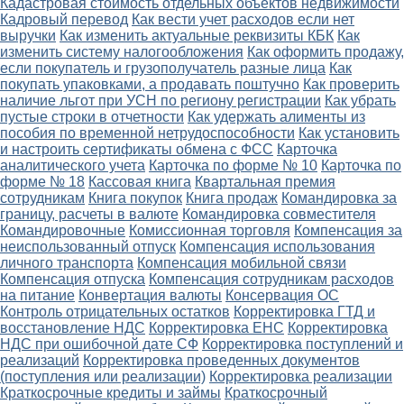
Кадастровая стоимость отдельных объектов недвижимости
Кадровый перевод
Как вести учет расходов если нет
выручки
Как изменить актуальные реквизиты КБК
Как
изменить систему налогообложения
Как оформить продажу,
если покупатель и грузополучатель разные лица
Как
покупать упаковками, а продавать поштучно
Как проверить
наличие льгот при УСН по региону регистрации
Как убрать
пустые строки в отчетности
Как удержать алименты из
пособия по временной нетрудоспособности
Как установить
и настроить сертификаты обмена с ФСС
Карточка
аналитического учета
Карточка по форме № 10
Карточка по
форме № 18
Кассовая книга
Квартальная премия
сотрудникам
Книга покупок
Книга продаж
Командировка за
границу, расчеты в валюте
Командировка совместителя
Командировочные
Комиссионная торговля
Компенсация за
неиспользованный отпуск
Компенсация использования
личного транспорта
Компенсация мобильной связи
Компенсация отпуска
Компенсация сотрудникам расходов
на питание
Конвертация валюты
Консервация ОС
Контроль отрицательных остатков
Корректировка ГТД и
восстановление НДС
Корректировка ЕНС
Корректировка
НДС при ошибочной дате СФ
Корректировка поступлений и
реализаций
Корректировка проведенных документов
(поступления или реализации)
Корректировка реализации
Краткосрочные кредиты и займы
Краткосрочный