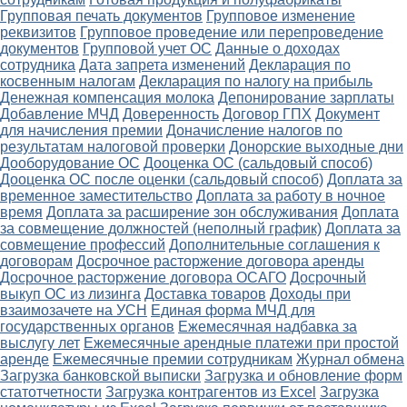
Групповая печать документов
Групповое изменение
реквизитов
Групповое проведение или перепроведение
документов
Групповой учет ОС
Данные о доходах
сотрудника
Дата запрета изменений
Декларация по
косвенным налогам
Декларация по налогу на прибыль
Денежная компенсация молока
Депонирование зарплаты
Добавление МЧД
Доверенность
Договор ГПХ
Документ
для начисления премии
Доначисление налогов по
результатам налоговой проверки
Донорские выходные дни
Дооборудование ОС
Дооценка ОС (сальдовый способ)
Дооценка ОС после оценки (сальдовый способ)
Доплата за
временное заместительство
Доплата за работу в ночное
время
Доплата за расширение зон обслуживания
Доплата
за совмещение должностей (неполный график)
Доплата за
совмещение профессий
Дополнительные соглашения к
договорам
Досрочное расторжение договора аренды
Досрочное расторжение договора ОСАГО
Досрочный
выкуп ОС из лизинга
Доставка товаров
Доходы при
взаимозачете на УСН
Единая форма МЧД для
государственных органов
Ежемесячная надбавка за
выслугу лет
Ежемесячные арендные платежи при простой
аренде
Ежемесячные премии сотрудникам
Журнал обмена
Загрузка банковской выписки
Загрузка и обновление форм
статотчетности
Загрузка контрагентов из Excel
Загрузка