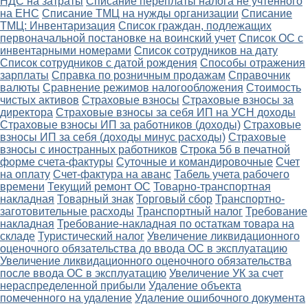
НДС на затраты
Списание переплаты налога не учтенного
на ЕНС
Списание ТМЦ на нужды организации
Списание
ТМЦ: Инвентаризация
Список граждан, подлежащих
первоначальной постановке на воинский учет
Список ОС с
инвентарными номерами
Список сотрудников на дату
Список сотрудников с датой рождения
Способы отражения
зарплаты
Справка по розничным продажам
Справочник
валюты
Сравнение режимов налогообложения
Стоимость
чистых активов
Страховые взносы
Страховые взносы за
директора
Страховые взносы за себя ИП на УСН доходы
Страховые взносы ИП за работников (доходы)
Страховые
взносы ИП за себя (доходы минус расходы)
Страховые
взносы с иностранных работников
Строка 5б в печатной
форме счета-фактуры
Суточные и командировочные
Счет
на оплату
Счет-фактура на аванс
Табель учета рабочего
времени
Текущий ремонт ОС
Товарно-транспортная
накладная
Товарный знак
Торговый сбор
Транспортно-
заготовительные расходы
Транспортный налог
Требование
накладная
Требование-накладная по остаткам товара на
складе
Туристический налог
Увеличение ликвидационного
оценочного обязательства до ввода ОС в эксплуатацию
Увеличение ликвидационного оценочного обязательства
после ввода ОС в эксплуатацию
Увеличение УК за счет
нераспределенной прибыли
Удаление объекта
помеченного на удаление
Удаление ошибочного документа