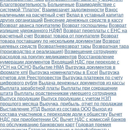
Благотворительность
Больничные
Взаимодействие с
системой "Платон"
Взаимозачет задолженности
Взнос
наличными на расчетный счет
Вклад в уставный капитал
других организаций
Внесение денежных средств в кассу
Возврат аванса покупателю
Возврат госпошлины
Возврат
излишне удержанного НДФЛ
Возврат переплаты с ЕНС на
расчетный счет
Возврат товара от покупателя
Возврат
товара поставщику по нескольким документам
Возврат
целевых средств
Возврат/невозврат тары
Возвратная тара
(производство и реализация)
Возмещение сотруднику
расходов на покупку медикаментов
Восстановление
нумерации документов
Входящий НДС при переходе с
УСН на ОСНО
Выбытие НМА
Выгрузка документов в
формате xml
Выгрузка номенклатуры в Excel
Выгрузка
отчетов для Реестрповесток
Выгрузка платежек по счету
цифрового рубля
Выдача денежных документов из кассы
Выплата заработной платы
Выплаты при сокращении
штата
Выплаты родственникам умершего сотрудника
Выпуск продукции
Выпуск продукции с учетом НЗП
прошлого месяца
Выручка, прибыль, отчет по продажам
Выставление УПД
Выход из состава ООО
Выход из
состава участников с переходом доли к обществу
Вычет
НДС при приобретении ОС
Вычет НДС с комиссий банков
по обслуживанию банковских карт
Годовая премия
сотрудникам
Готовая продукция и полуфабрикаты