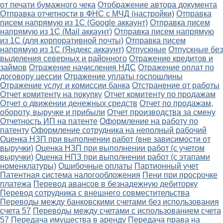
от печати бумажного чека
Отображение автора документа
Отправка отчетности в ФНС с МЧД (настройки)
Отправка
писем напрямую из 1С (Google аккаунт)
Отправка писем
напрямую из 1С (Mail аккаунт)
Отправка писем напрямую
из 1С (для корпоративной почты)
Отправка писем
напрямую из 1С (Яндекс аккаунт)
Отпускные
Отпускные без
выделения северных и районного
Отражение кредитов и
займов
Отражение начисления НДС
Отражение оплат по
договору цессии
Отражение уплаты госпошлины
Отражение услуг и комиссии банка
Отстранение от работы
Отчет комитенту на покупку
Отчет комитенту по продажам
Отчет о движении денежных средств
Отчет по продажам,
обороту, выручке и прибыли
Отчет производства за смену
Отчетность ИП на патенте
Оформление на работу по
патенту
Оформление сотрудника на неполный рабочий
Оценка НЗП при выполнении работ (вне зависимости от
выручки)
Оценка НЗП при выполнении работ (с учетом
выручки)
Оценка НПЗ при выполнении работ (с этапами
номенклатуры)
Ошибочные оплаты
Партионный учет
Патентная система налогообложения
Пени при просрочке
платежа
Перевод авансов в безнадежную дебиторку
Перевод сотрудника с внешнего совместительства
Переводы между банковскими счетами без использования
счета 57
Переводы между счетами с использованием счета
57
Передача имущества в аренду
Передача права на