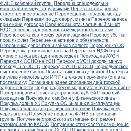
ФИНВ компании группы
Передача спецодежды и
инвентаря между сотрудниками
Передача товаров на
ответственное хранение
Перемещение товаров между
складами
Перенаем по договору лизинга
Перенос аванса
при смене договора
Перенос вычета, частичный вычет
НДС
Перенос задолженности между контрагентами
Перенос остатков между организациями
Перенос убытка
прошлых лет
Переоценка активов и обязательств
Переоценка депозитов и займов валюте
Переоценка ОС
Переоценка розничного товара
Перерасчет НДФЛ при
смене статуса резидент/нерезидент
Переход на АУСН
Переход с ОСНО на УСН
Переход с УСН доходы минус
расходы на ОСНО
Переход с УСН на ОСН
Периодическое
выставление счетов
Печать этикеток и ценников
Платежки
на уплату налогов для ИП
Платежное поручение (оплата
поставщику)
Погашение ранее списанной дебиторской
задолженности
Подбор адресов маршрута в путевом листе
Пожертвования
Поиск и устранение дублей
Покрытый
аккредитив
Покупка автомобиля у физического лица
Покупка доли в УК
Покупка ОС бывших в эксплуатации
Покупка товаров для розничной торговли
Покупка услуг
через агента
Получение права на ФИНВ от компании
группы
Получение страхового возмещения и ремонт
автомобиля по КАСКО
Получение страхового возмещения
и ремонт автомобиля по ОСАГО
Помощь от учредителя