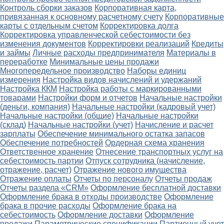
Контроль сборки заказов
Корпоративная карта,
привязанная к основному расчетному счету
Корпоративные
карты с отдельным счетом
Корректировка долга
Корректировка управленческой себестоимости без
изменения документов
Корректировки реализаций
Кредиты
и займы
Личные расходы предпринимателя
Материалы в
переработке
Минимальные цены продажи
Многопередельное производство
Наборы единиц
измерения
Настройка видов начислений и удержаний
Настройка ККМ
Настройка работы с маркированными
товарами
Настройки форм и отчетов
Начальные настройки
(деньги, компания)
Начальные настройки (кадровый учет)
Начальные настройки (общие)
Начальные настройки
(склад)
Начальные настройки (учет)
Начисление и расчет
зарплаты
Обеспечение минимального остатка запасов
Обеспечение потребностей
Ордерная схема хранения
Ответственное хранение
Отнесение транспортных услуг на
себестоимость партии
Отпуск сотрудника (начисление,
отражение, расчет)
Отражение нового имущества
Отражение оплаты
Отчеты по персоналу
Отчеты продаж
Отчеты раздела «CRM»
Оформление бесплатной доставки
Оформление брака в отходы производстве
Оформление
брака в прочие расходы
Оформление брака на
себестоимость
Оформление доставки
Оформление
продажи
Параметрические спецификации
Партионный учет