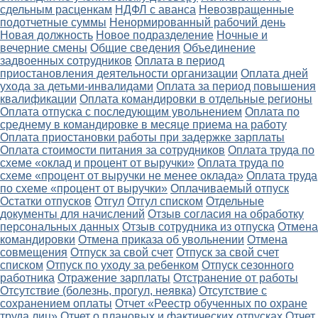
сдельным расценкам
НДФЛ с аванса
Невозвращенные
подотчетные суммы
Ненормированный рабочий день
Новая должность
Новое подразделение
Ночные и
вечерние смены
Общие сведения
Объединение
задвоенных сотрудников
Оплата в период
приостановления деятельности организации
Оплата дней
ухода за детьми-инвалидами
Оплата за период повышения
квалификации
Оплата командировки в отдельные регионы
Оплата отпуска с последующим увольнением
Оплата по
среднему в командировке в месяце приема на работу
Оплата приостановки работы при задержке зарплаты
Оплата стоимости питания за сотрудников
Оплата труда по
схеме «оклад и процент от выручки»
Оплата труда по
схеме «процент от выручки не менее оклада»
Оплата труда
по схеме «процент от выручки»
Оплачиваемый отпуск
Остатки отпусков
Отгул
Отгул списком
Отдельные
документы для начислений
Отзыв согласия на обработку
персональных данных
Отзыв сотрудника из отпуска
Отмена
командировки
Отмена приказа об увольнении
Отмена
совмещения
Отпуск за свой счет
Отпуск за свой счет
списком
Отпуск по уходу за ребенком
Отпуск сезонного
работника
Отражение зарплаты
Отстранение от работы
Отсутствие (болезнь, прогул, неявка)
Отсутствие с
сохранением оплаты
Отчет «Реестр обученных по охране
труда лиц»
Отчет о плановых и фактических отпусках
Отчет