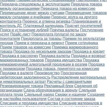
Передача спецодежды в эксплуатацию
Передача товара
между организациями
Передача товара на комиссию
Перемещение денег между счетами
Перемещение товаров
между складами и ячейками
Перенос долга на другого
контрагента
Перенос и отмена резерва
Планирование и
контроль ДС
Платежный календарь
Подсчет посетителей
Поиск и устранение дублей
Покупка валюты
Поступление
услуг
Прайс-лист
Предоплата (оплата) по заказу
покупателя
Предоплата за товары
Премии по результатам
продаж
Прием и передача в ремонт
Прием сотрудника
Прием товаров на комиссию
Приемка маркированного
товара
Продажа по нескольким заказам
Продажа в кредит
Продажа в рассрочку
Продажа валюты
Продажа и возврат
маркированных товаров
Продажа имущества
Продажа
немаркируемой алкогольной продукции в розлив
Продажа
с промокодом
Продажа товара, принятого на комиссию
Продажи в валюте
Производство
Просроченная
дебиторская задолженность
Распределение материальных
и нематериальных затрат
Расчеты с самозанятыми
Резервирование товара
Рекламный блок
Сведения об
организации
Сдача оборудования в аренду
Сдельная
оплата труда
Сдельный наряд
Скидки и наценки
Создание
и настройка пользователя
Состав и состояние заказа
Списание и продажа имущества
Списание материалов в