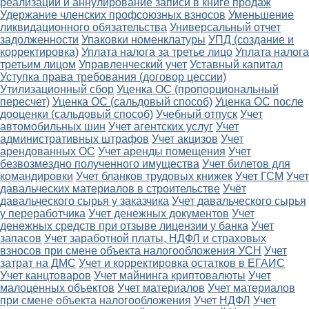
реализации и аннулирование записи в книге продаж
Удержание членских профсоюзных взносов
Уменьшение
ликвидационного обязательства
Универсальный отчет
задолженности
Упаковки номенклатуры
УПД (создание и
корректировка)
Уплата налога за третье лицо
Уплата налога
третьим лицом
Управленческий учет
Уставный капитал
Уступка права требования (договор цессии)
Утилизационный сбор
Уценка ОС (пропорциональный
пересчет)
Уценка ОС (сальдовый способ)
Уценка ОС после
дооценки (сальдовый способ)
Учебный отпуск
Учет
автомобильных шин
Учет агентских услуг
Учет
административных штрафов
Учет акцизов
Учет
арендованных ОС
Учет аренды помещения
Учет
безвозмездно полученного имущества
Учет билетов для
командировки
Учет бланков трудовых книжек
Учет ГСМ
Учет
давальческих материалов в строительстве
Учёт
давальческого сырья у заказчика
Учет давальческого сырья
у переработчика
Учет денежных документов
Учет
денежных средств при отзыве лицензии у банка
Учет
запасов
Учет заработной платы, НДФЛ и страховых
взносов при смене объекта налогообложения УСН
Учет
затрат на ДМС
Учет и корректировка остатков в ЕГАИС
Учет канцтоваров
Учет майнинга криптовалюты
Учет
малоценных объектов
Учет материалов
Учет материалов
при смене объекта налогообложения
Учет НДФЛ
Учет