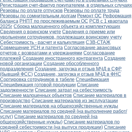
Регистрация счет-фактур покупателем, в отдельных случаях
Резервы по оплате отпусков
Резервы по оплате труда
Резервы по сомнительным долгам
Ремонт ОС
Реформация
баланса
РНПТ по прослеживаемым ОС
РСВ с 1 квартала
2025г
Сборка малоценного объекта из комплектующих
Сведения о воинском учете
Сведения о приеме или
увольнении сотрудников, подлежащих воинскому учету
Себестоимость - расчет и калькуляция
СЗВ-СТАЖ
Совмещение УСН и патента
Согласование авансовых
отчетов с возвратами и удержаниями
Согласование
платежей
Создание иностранного контрагента
Создание
новой организации
Создание обособленного
подразделения
Создание, загрузка и отзыв МЧД в СФР
(бывший ФСС)
Создание, загрузка и отзыв МЧД в ФНС
Сортировка сотрудников в табеле
Спецификация
Спецификация готовой продукции
Списание
задолженности
Списание затрат на себестоимость
Списание малоценных объектов
Списание материалов в
производство
Списание материалов из эксплуатации
Списание материалов на общехозяйственные нужды
Списание материалов по средней (на выполнение работ/
услуг)
Списание материалов по средней (на
общехозяйственные нужды)
Списание материалов по
средней себестоимости (на выпуск продукции)
Списание