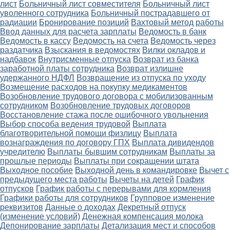
лист
Больничный лист совместителя
Больничный лист
уволенного сотрудника
Больничный пострадавшего от
радиации
Бронирование позиций
Вахтовый метод работы
Ввод данных для расчета зарплаты
Ведомость в банк
Ведомость в кассу
Ведомость на счета
Ведомость через
раздатчика
Взыскания в ведомостях
Вилки окладов и
надбавок
Внутрисменные отпуска
Возврат из банка
заработной платы сотрудника
Возврат излишне
удержанного НДФЛ
Возвращение из отпуска по уходу
Возмещение расходов на покупку медикаментов
Возобновление трудового договора с мобилизованным
сотрудником
Возобновление трудовых договоров
Восстановление стажа после ошибочного увольнения
Выбор способа ведения трудовой
Выплата
благотворительной помощи физлицу
Выплата
вознаграждения по договору ГПХ
Выплата дивидендов
учредителю
Выплаты бывшим сотрудникам
Выплаты за
прошлые периоды
Выплаты при сокращении штата
Выходное пособие
Выходной день в командировке
Вычет с
предыдущего места работы
Вычеты на детей
График
отпусков
График работы с перерывами для кормления
Графики работы для сотрудников
Групповое изменение
реквизитов
Данные о доходах
Декретный отпуск
(изменение условий)
Денежная компенсация молока
Депонирование зарплаты
Детализация мест и способов