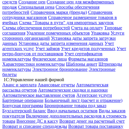
средств
Создание цен
Создание цен для межфирменных
продаж
Специальная цена
Способы обеспечения
потребностей
Справочник марки (бренды)
Справочник
сотрудники магазинов
Справочное размещение товаров в
ячейках
Схема "Товары в пути" для импортных закупок
Схемы обеспечения потребностей
Счета на оплату
Типовые
соглашения
Удаление помеченных объектов
Упаковка
Услуги
сторонних организаций
Установка даты запрета загрузки
данных
Установка даты запрета изменения данных
Учет
агентских услуг
Учет займов
Учет кредитов полученных
Учет
ретро-бонусов от поставщиков
Учет сертификатов
номенклатуры
Физические лица
Форматы магазинов
Характеристики номенклатуры
Шаблоны анкет
Штрихкоды
номенклатуры
Электронное бронирование
Электронные
билеты
1С:Управление нашей фирмой
Аванс и зарплата
Авансовые отчеты
Автоматическая
рассылка отчетов
Автоматические скидки и наценки
Автоматическое выставление счетов
Агентские услуги
Бартерные операции
Больничный лист (расчет и отражение)
Бонусная программа
Бронирование товара под заказ
Бухгалтерский баланс
Ввод начальных остатков
Виды заказов
покупателя
Включение дополнительных расходов в стоимость
товара
Внесение ДС в кассу
Возврат денег на расчетный счет
Возврат и списание спецодежды
Возврат товара поставщику