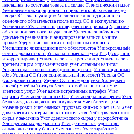
накладная по остаткам товара на складе
Туристический налог
Увеличение ликвидационного оценочного обязательства до
ввода ОС в эксплуатацию
Увеличение ликвидационного
оценочного обязательства после ввода ОС в эксплуатацию
Увеличение УК за счет нераспределенной прибыли
Удаление
объекта помеченного на удаление
Удаление ошибочного
документа реализации и аннулирование записи в книге
продаж
Удержание членских профсоюзных взносов
Уменьшение ликвидационного обязательства
Универсальный
отчет задолженности
Упаковки номенклатуры
УПД (создание
и корректировка)
Уплата налога за третье лицо
Уплата налога
третьим лицом
Управленческий учет
Уставный капитал
Уступка права требования (договор цессии)
Утилизационный
сбор
Уценка ОС (пропорциональный пересчет)
Уценка ОС
(сальдовый способ)
Уценка ОС после дооценки (сальдовый
способ)
Учебный отпуск
Учет автомобильных шин
Учет
агентских услуг
Учет административных штрафов
Учет
акцизов
Учет арендованных ОС
Учет аренды помещения
Учет
безвозмездно полученного имущества
Учет билетов для
командировки
Учет бланков трудовых книжек
Учет ГСМ
Учет
давальческих материалов в строительстве
Учёт давальческого
сырья у заказчика
Учет давальческого сырья у переработчика
Учет денежных документов
Учет денежных средств при
отзыве лицензии у банка
Учет запасов
Учет заработной