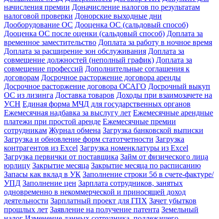
начисления премии
Доначисление налогов по результатам
налоговой проверки
Донорские выходные дни
Дооборудование ОС
Дооценка ОС (сальдовый способ)
Дооценка ОС после оценки (сальдовый способ)
Доплата за
временное заместительство
Доплата за работу в ночное время
Доплата за расширение зон обслуживания
Доплата за
совмещение должностей (неполный график)
Доплата за
совмещение профессий
Дополнительные соглашения к
договорам
Досрочное расторжение договора аренды
Досрочное расторжение договора ОСАГО
Досрочный выкуп
ОС из лизинга
Доставка товаров
Доходы при взаимозачете на
УСН
Единая форма МЧД для государственных органов
Ежемесячная надбавка за выслугу лет
Ежемесячные арендные
платежи при простой аренде
Ежемесячные премии
сотрудникам
Журнал обмена
Загрузка банковской выписки
Загрузка и обновление форм статотчетности
Загрузка
контрагентов из Excel
Загрузка номенклатуры из Excel
Загрузка первички от поставщика
Займ от физического лица
юрлицу
Закрытие месяца
Закрытие месяца по расписанию
Запасы как вклад в УК
Заполнение строки 5б в счете-фактуре/
УПД
Заполнение цен
Зарплата сотрудников, занятых
одновременно в некоммерческой и приносящей доход
деятельности
Зарплатный проект для ГПХ
Зачет убытков
прошлых лет
Заявление на получение патента
Земельный
налог
Изменение данных сотрудника, подлежащего