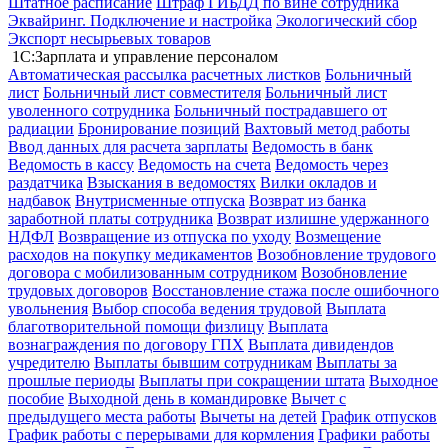
Штатное расписание
Штраф ГИБДД по вине сотрудника
Эквайринг. Подключение и настройка
Экологический сбор
Экспорт несырьевых товаров
1С:Зарплата и управление персоналом
Автоматическая рассылка расчетных листков
Больничный
лист
Больничный лист совместителя
Больничный лист
уволенного сотрудника
Больничный пострадавшего от
радиации
Бронирование позиций
Вахтовый метод работы
Ввод данных для расчета зарплаты
Ведомость в банк
Ведомость в кассу
Ведомость на счета
Ведомость через
раздатчика
Взыскания в ведомостях
Вилки окладов и
надбавок
Внутрисменные отпуска
Возврат из банка
заработной платы сотрудника
Возврат излишне удержанного
НДФЛ
Возвращение из отпуска по уходу
Возмещение
расходов на покупку медикаментов
Возобновление трудового
договора с мобилизованным сотрудником
Возобновление
трудовых договоров
Восстановление стажа после ошибочного
увольнения
Выбор способа ведения трудовой
Выплата
благотворительной помощи физлицу
Выплата
вознаграждения по договору ГПХ
Выплата дивидендов
учредителю
Выплаты бывшим сотрудникам
Выплаты за
прошлые периоды
Выплаты при сокращении штата
Выходное
пособие
Выходной день в командировке
Вычет с
предыдущего места работы
Вычеты на детей
График отпусков
График работы с перерывами для кормления
Графики работы