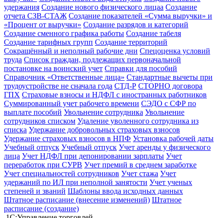
удержания
Создание нового физического лицаа
Создание
отчета СЗВ-СТАЖ
Создание показателей «Сумма выручки» и
«Процент от выручки»
Создание разрядов и категорий
Создание сменного графика работы
Создание табеля
Создание тарифных групп
Создание территорий
Сокращённый и неполный рабочие дни
Спецоценка условий
труда
Список граждан, подлежащих первоначальной
постановке на воинский учет
Справки для пособий
Справочник «Ответственные лица»
Стандартные вычеты при
трудоустройстве не сначала года
СТД-Р
СТОРНО договора
ГПХ
Страховые взносы и НДФЛ с иностранных работников
Суммированный учет рабочего времени
СЭДО с СФР по
выплате пособий
Увольнение сотрудника
Увольнение
сотрудников списком
Удаление уволенного сотрудника из
списка
Удержание добровольных страховых взносов
Удержание страховых взносов в НПФ
Установка рабочей даты
Учебный отпуск
Учебный отпуск
Учет аренды у физического
лица
Учет НДФЛ при депонировании зарплаты
Учет
переработок при СУРВ
Учет премий в среднем заработке
Учет специальностей сотрудников
Учет стажа
Учет
удержаний по ИЛ при неполной занятости
Учет ученых
степеней и званий
Шаблоны ввода исходных данных
Штатное расписание (внесение изменений)
Штатное
расписание (создание)
1С:Управление торговлей