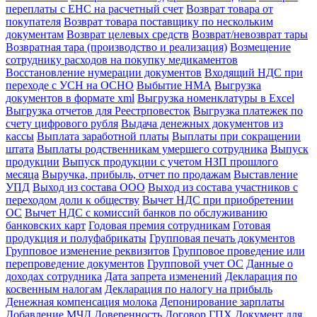
переплаты с ЕНС на расчетный счет
Возврат товара от
покупателя
Возврат товара поставщику по нескольким
документам
Возврат целевых средств
Возврат/невозврат тары
Возвратная тара (производство и реализация)
Возмещение
сотруднику расходов на покупку медикаментов
Восстановление нумерации документов
Входящий НДС при
переходе с УСН на ОСНО
Выбытие НМА
Выгрузка
документов в формате xml
Выгрузка номенклатуры в Excel
Выгрузка отчетов для Реестрповесток
Выгрузка платежек по
счету цифрового рубля
Выдача денежных документов из
кассы
Выплата заработной платы
Выплаты при сокращении
штата
Выплаты родственникам умершего сотрудника
Выпуск
продукции
Выпуск продукции с учетом НЗП прошлого
месяца
Выручка, прибыль, отчет по продажам
Выставление
УПД
Выход из состава ООО
Выход из состава участников с
переходом доли к обществу
Вычет НДС при приобретении
ОС
Вычет НДС с комиссий банков по обслуживанию
банковских карт
Годовая премия сотрудникам
Готовая
продукция и полуфабрикаты
Групповая печать документов
Групповое изменение реквизитов
Групповое проведение или
перепроведение документов
Групповой учет ОС
Данные о
доходах сотрудника
Дата запрета изменений
Декларация по
косвенным налогам
Декларация по налогу на прибыль
Денежная компенсация молока
Депонирование зарплаты
Добавление МЧД
Доверенность
Договор ГПХ
Документ для