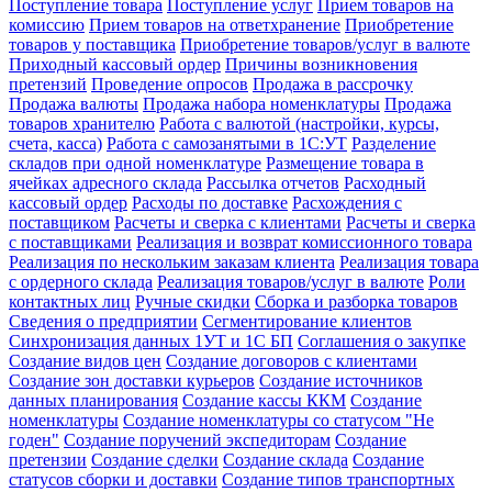
Поступление товара
Поступление услуг
Прием товаров на
комиссию
Прием товаров на ответхранение
Приобретение
товаров у поставщика
Приобретение товаров/услуг в валюте
Приходный кассовый ордер
Причины возникновения
претензий
Проведение опросов
Продажа в рассрочку
Продажа валюты
Продажа набора номенклатуры
Продажа
товаров хранителю
Работа с валютой (настройки, курсы,
счета, касса)
Работа с самозанятыми в 1С:УТ
Разделение
складов при одной номенклатуре
Размещение товара в
ячейках адресного склада
Рассылка отчетов
Расходный
кассовый ордер
Расходы по доставке
Расхождения с
поставщиком
Расчеты и сверка с клиентами
Расчеты и сверка
с поставщиками
Реализация и возврат комиссионного товара
Реализация по нескольким заказам клиента
Реализация товара
с ордерного склада
Реализация товаров/услуг в валюте
Роли
контактных лиц
Ручные скидки
Сборка и разборка товаров
Сведения о предприятии
Сегментирование клиентов
Синхронизация данных 1УТ и 1С БП
Соглашения о закупке
Создание видов цен
Создание договоров с клиентами
Создание зон доставки курьеров
Создание источников
данных планирования
Создание кассы ККМ
Создание
номенклатуры
Создание номенклатуры со статусом "Не
годен"
Создание поручений экспедиторам
Создание
претензии
Создание сделки
Создание склада
Создание
статусов сборки и доставки
Создание типов транспортных