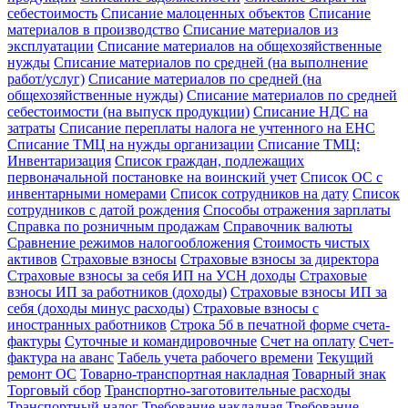
себестоимость
Списание малоценных объектов
Списание
материалов в производство
Списание материалов из
эксплуатации
Списание материалов на общехозяйственные
нужды
Списание материалов по средней (на выполнение
работ/услуг)
Списание материалов по средней (на
общехозяйственные нужды)
Списание материалов по средней
себестоимости (на выпуск продукции)
Списание НДС на
затраты
Списание переплаты налога не учтенного на ЕНС
Списание ТМЦ на нужды организации
Списание ТМЦ:
Инвентаризация
Список граждан, подлежащих
первоначальной постановке на воинский учет
Список ОС с
инвентарными номерами
Список сотрудников на дату
Список
сотрудников с датой рождения
Способы отражения зарплаты
Справка по розничным продажам
Справочник валюты
Сравнение режимов налогообложения
Стоимость чистых
активов
Страховые взносы
Страховые взносы за директора
Страховые взносы за себя ИП на УСН доходы
Страховые
взносы ИП за работников (доходы)
Страховые взносы ИП за
себя (доходы минус расходы)
Страховые взносы с
иностранных работников
Строка 5б в печатной форме счета-
фактуры
Суточные и командировочные
Счет на оплату
Счет-
фактура на аванс
Табель учета рабочего времени
Текущий
ремонт ОС
Товарно-транспортная накладная
Товарный знак
Торговый сбор
Транспортно-заготовительные расходы
Транспортный налог
Требование накладная
Требование-