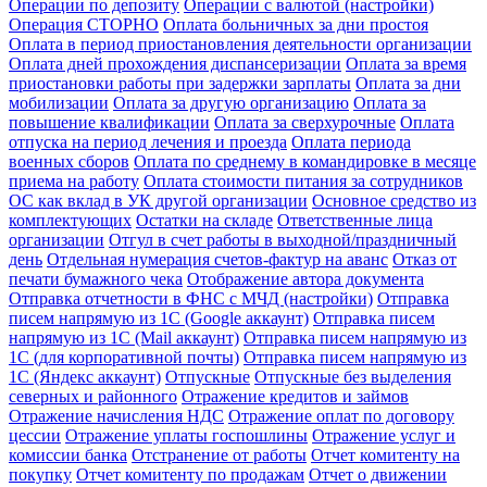
Операции по депозиту
Операции с валютой (настройки)
Операция СТОРНО
Оплата больничных за дни простоя
Оплата в период приостановления деятельности организации
Оплата дней прохождения диспансеризации
Оплата за время
приостановки работы при задержки зарплаты
Оплата за дни
мобилизации
Оплата за другую организацию
Оплата за
повышение квалификации
Оплата за сверхурочные
Оплата
отпуска на период лечения и проезда
Оплата периода
военных сборов
Оплата по среднему в командировке в месяце
приема на работу
Оплата стоимости питания за сотрудников
ОС как вклад в УК другой организации
Основное средство из
комплектующих
Остатки на складе
Ответственные лица
организации
Отгул в счет работы в выходной/праздничный
день
Отдельная нумерация счетов-фактур на аванс
Отказ от
печати бумажного чека
Отображение автора документа
Отправка отчетности в ФНС с МЧД (настройки)
Отправка
писем напрямую из 1С (Google аккаунт)
Отправка писем
напрямую из 1С (Mail аккаунт)
Отправка писем напрямую из
1С (для корпоративной почты)
Отправка писем напрямую из
1С (Яндекс аккаунт)
Отпускные
Отпускные без выделения
северных и районного
Отражение кредитов и займов
Отражение начисления НДС
Отражение оплат по договору
цессии
Отражение уплаты госпошлины
Отражение услуг и
комиссии банка
Отстранение от работы
Отчет комитенту на
покупку
Отчет комитенту по продажам
Отчет о движении