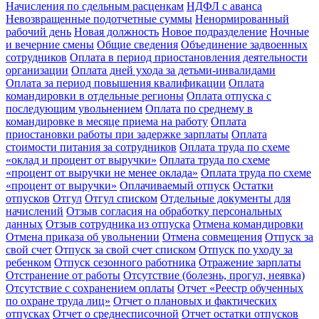
Начисления по сдельным расценкам
НДФЛ с аванса
Невозвращенные подотчетные суммы
Ненормированный
рабочий день
Новая должность
Новое подразделение
Ночные
и вечерние смены
Общие сведения
Объединение задвоенных
сотрудников
Оплата в период приостановления деятельности
организации
Оплата дней ухода за детьми-инвалидами
Оплата за период повышения квалификации
Оплата
командировки в отдельные регионы
Оплата отпуска с
последующим увольнением
Оплата по среднему в
командировке в месяце приема на работу
Оплата
приостановки работы при задержке зарплаты
Оплата
стоимости питания за сотрудников
Оплата труда по схеме
«оклад и процент от выручки»
Оплата труда по схеме
«процент от выручки не менее оклада»
Оплата труда по схеме
«процент от выручки»
Оплачиваемый отпуск
Остатки
отпусков
Отгул
Отгул списком
Отдельные документы для
начислений
Отзыв согласия на обработку персональных
данных
Отзыв сотрудника из отпуска
Отмена командировки
Отмена приказа об увольнении
Отмена совмещения
Отпуск за
свой счет
Отпуск за свой счет списком
Отпуск по уходу за
ребенком
Отпуск сезонного работника
Отражение зарплаты
Отстранение от работы
Отсутствие (болезнь, прогул, неявка)
Отсутствие с сохранением оплаты
Отчет «Реестр обученных
по охране труда лиц»
Отчет о плановых и фактических
отпусках
Отчет о среднесписочной
Отчет остатки отпусков