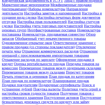
Кредиторская задолженность в 1С:УТ
Лица с правом подписи
Маркетинговые мероприятия
Межфирменные продажи
(интеркампани)
Наборы номенклатуры
Направления
деятельности
Настройка заметок и напоминаний
Настройка и
создание вида сделки
Настройка печатных форм документов
отгрузки
Настройка прав пользователей
Настройка статусов
сделки
Настройка учета торговых представителей
Настройка
ценовых групп
Неотфактурованные поставки
Номенклатура
поставщика
Номенклатура, продаваемая совместно
Обзор
запасов
Обобщенный учет некачественного товараа
Одновременное открытие окон
Ответственное хранение с
правом продажи (со стороны поклажедателя)
Отключение
печати чека
Отражение коммерческих расходов
Отражение
операций с прослеживаемыми импортными товарами
Отражение расходов по зарплате
Оформление продажи в
кредит
Оценка рентабельности продаж
Передача товаров на
комиссию
Перемещение товаров между ордерными складами
Перемещение товаров между складами
Пересчет товаров
Печать этикеток и ценников
План продаж по категориям
План продаж по номенклатуре
Планирование продаж
Подарки покупателям
Подарочные сертификаты
Поиск и
устранение дублей
Покупка валюты
Политики учета серий и
настройка сроков годности товаров
Получение товаров с
ответственного хранения
Поступление активов
Поступление
безналичных денежных средств по кредиту или займу