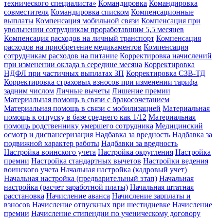
технического специалиста»
Командировка
Командировка
совместителя
Командировка списком
Компенсационные
выплаты
Компенсация мобильной связи
Компенсация при
увольнении сотрудникам проработавшим 5,5 месяцев
Компенсация расходов на личный транспорт
Компенсация
расходов на приобретение медикаментов
Компенсация
сотрудникам расходов на питание
Корректировка начислений
при изменении оклада в середине месяца
Корректировка
НДФЛ при частичных выплатах ЗП
Корректировка СЗВ-ТД
Корректировка страховых взносов при изменении тарифа
задним числом
Личные вычеты
Лишение премии
Материальная помощь в связи с бракосочетанием
Материальная помощь в связи с мобилизацией
Материальная
помощь к отпуску в базе среднего как 1/12
Материальная
помощь родственнику умершего сотрудника
Медицинский
осмотр и диспансеризация
Надбавка за вредность
Надбавка за
подвижной характер работы
Надбавки за вредность
Настройка воинского учета
Настройка округления
Настройка
премии
Настройка стандартных вычетов
Настройки ведения
воинского учета
Начальная настройка (кадровый учет)
Начальная настройка (предварительный этап)
Начальная
настройка (расчет заработной платы)
Начальная штатная
расстановка
Начисление аванса
Начисление зарплаты и
взносов
Начисление отпускных при шестидневке
Начисление
премии
Начисление стипендии по ученическому договору