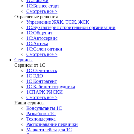
1С:Гаражи
1С:Бизнес старт
Смотреть все >
Отраслевые решения
Управление ЖХК, ТСЖ, ЖСК
1С:Бухгалтерия строительной организации
1С:Общепит
1С:Автосервис
1С:Аптека
1С:Салон оптики
Смотреть все >
Сервисы
Сервисы от 1С
1С Отчетность
1С ЭДО
1С Контрагент
1С Кабинет сотрудника
1СПАРК РИСКИ
Смотреть все >
Наши сервисы
Консультанты 1С
Разработка 1С
Техподдержка
Распознавание первички
Маркетплейсы для 1С