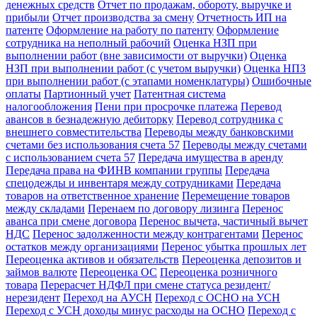
денежных средств
Отчет по продажам, обороту, выручке и
прибыли
Отчет производства за смену
Отчетность ИП на
патенте
Оформление на работу по патенту
Оформление
сотрудника на неполный рабочий
Оценка НЗП при
выполнении работ (вне зависимости от выручки)
Оценка
НЗП при выполнении работ (с учетом выручки)
Оценка НПЗ
при выполнении работ (с этапами номенклатуры)
Ошибочные
оплаты
Партионный учет
Патентная система
налогообложения
Пени при просрочке платежа
Перевод
авансов в безнадежную дебиторку
Перевод сотрудника с
внешнего совместительства
Переводы между банковскими
счетами без использования счета 57
Переводы между счетами
с использованием счета 57
Передача имущества в аренду
Передача права на ФИНВ компании группы
Передача
спецодежды и инвентаря между сотрудниками
Передача
товаров на ответственное хранение
Перемещение товаров
между складами
Перенаем по договору лизинга
Перенос
аванса при смене договора
Перенос вычета, частичный вычет
НДС
Перенос задолженности между контрагентами
Перенос
остатков между организациями
Перенос убытка прошлых лет
Переоценка активов и обязательств
Переоценка депозитов и
займов валюте
Переоценка ОС
Переоценка розничного
товара
Перерасчет НДФЛ при смене статуса резидент/
нерезидент
Переход на АУСН
Переход с ОСНО на УСН
Переход с УСН доходы минус расходы на ОСНО
Переход с