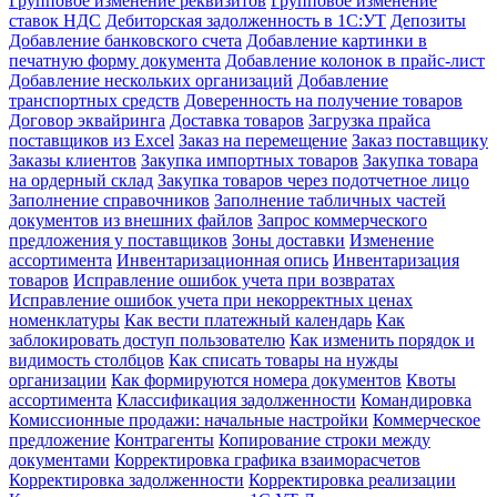
Групповое изменение реквизитов
Групповое изменение
ставок НДС
Дебиторская задолженность в 1С:УТ
Депозиты
Добавление банковского счета
Добавление картинки в
печатную форму документа
Добавление колонок в прайс-лист
Добавление нескольких организаций
Добавление
транспортных средств
Доверенность на получение товаров
Договор эквайринга
Доставка товаров
Загрузка прайса
поставщиков из Excel
Заказ на перемещение
Заказ поставщику
Заказы клиентов
Закупка импортных товаров
Закупка товара
на ордерный склад
Закупка товаров через подотчетное лицо
Заполнение справочников
Заполнение табличных частей
документов из внешних файлов
Запрос коммерческого
предложения у поставщиков
Зоны доставки
Изменение
ассортимента
Инвентаризационная опись
Инвентаризация
товаров
Исправление ошибок учета при возвратах
Исправление ошибок учета при некорректных ценах
номенклатуры
Как вести платежный календарь
Как
заблокировать доступ пользователю
Как изменить порядок и
видимость столбцов
Как списать товары на нужды
организации
Как формируются номера документов
Квоты
ассортимента
Классификация задолженности
Командировка
Комиссионные продажи: начальные настройки
Коммерческое
предложение
Контрагенты
Копирование строки между
документами
Корректировка графика взаиморасчетов
Корректировка задолженности
Корректировка реализации