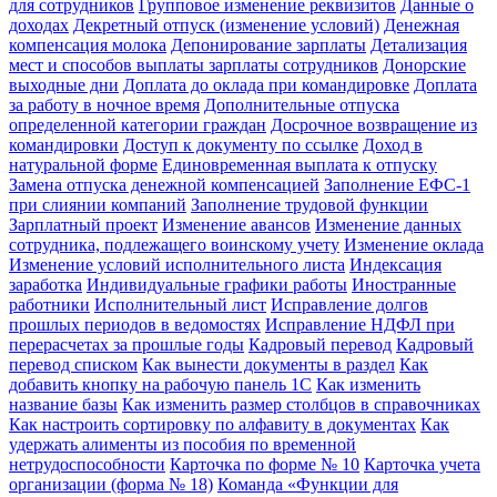
для сотрудников
Групповое изменение реквизитов
Данные о
доходах
Декретный отпуск (изменение условий)
Денежная
компенсация молока
Депонирование зарплаты
Детализация
мест и способов выплаты зарплаты сотрудников
Донорские
выходные дни
Доплата до оклада при командировке
Доплата
за работу в ночное время
Дополнительные отпуска
определенной категории граждан
Досрочное возвращение из
командировки
Доступ к документу по ссылке
Доход в
натуральной форме
Единовременная выплата к отпуску
Замена отпуска денежной компенсацией
Заполнение ЕФС-1
при слиянии компаний
Заполнение трудовой функции
Зарплатный проект
Изменение авансов
Изменение данных
сотрудника, подлежащего воинскому учету
Изменение оклада
Изменение условий исполнительного листа
Индексация
заработка
Индивидуальные графики работы
Иностранные
работники
Исполнительный лист
Исправление долгов
прошлых периодов в ведомостях
Исправление НДФЛ при
перерасчетах за прошлые годы
Кадровый перевод
Кадровый
перевод списком
Как вынести документы в раздел
Как
добавить кнопку на рабочую панель 1С
Как изменить
название базы
Как изменить размер столбцов в справочниках
Как настроить сортировку по алфавиту в документах
Как
удержать алименты из пособия по временной
нетрудоспособности
Карточка по форме № 10
Карточка учета
организации (форма № 18)
Команда «Функции для