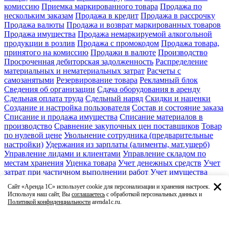
комиссию
Приемка маркированного товара
Продажа по
нескольким заказам
Продажа в кредит
Продажа в рассрочку
Продажа валюты
Продажа и возврат маркированных товаров
Продажа имущества
Продажа немаркируемой алкогольной
продукции в розлив
Продажа с промокодом
Продажа товара,
принятого на комиссию
Продажи в валюте
Производство
Просроченная дебиторская задолженность
Распределение
материальных и нематериальных затрат
Расчеты с
самозанятыми
Резервирование товара
Рекламный блок
Сведения об организации
Сдача оборудования в аренду
Сдельная оплата труда
Сдельный наряд
Скидки и наценки
Создание и настройка пользователя
Состав и состояние заказа
Списание и продажа имущества
Списание материалов в
производство
Сравнение закупочных цен поставщиков
Товар
по нулевой цене
Увольнение сотрудника (предварительные
настройки)
Удержания из зарплаты (алименты, мат.ущерб)
Управление лидами и клиентами
Управление складом по
местам хранения
Уценка товара
Учет денежных средств
Учет
затрат при частичном выполнении работ
Учет имущества
Учет основных средств
Учет серийных номеров
Учет
Сайт «Аренда 1С» использует cookie для персонализации и хранения настроек.
спецодежды
Учет товара в единицах и в упаковках
Учет
Используя наш сайт, Вы
соглашаетесь
с обработкой персональных данных и
товаров по характеристикам
Факсимиле и подписи
Политикой конфиденциальности
arenda1c.ru.
Финансовое планирование и бюджет
Формирование заказа
поставщику
Характеристика номенклатуры
Ценовые группы
Ценообразование
Штатное расписание
Этикетки и ценники