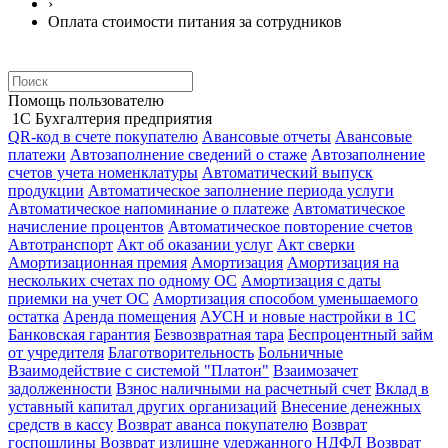
›
Оплата стоимости питания за сотрудников
Помощь пользователю
1С Бухгалтерия предприятия
QR-код в счете покупателю
Авансовые отчеты
Авансовые
платежи
Автозаполнение сведений о стаже
Автозаполнение
счетов учета номенклатуры
Автоматический выпуск
продукции
Автоматическое заполнение периода услуги
Автоматическое напоминание о платеже
Автоматическое
начисление процентов
Автоматическое повторение счетов
Автотранспорт
Акт об оказании услуг
Акт сверки
Амортизационная премия
Амортизация
Амортизация на
нескольких счетах по одному ОС
Амортизация с даты
приемки на учет ОС
Амортизация способом уменьшаемого
остатка
Аренда помещения
АУСН и новые настройки в 1С
Банковская гарантия
Безвозвратная тара
Беспроцентный займ
от учредителя
Благотворительность
Больничные
Взаимодействие с системой "Платон"
Взаимозачет
задолженности
Взнос наличными на расчетный счет
Вклад в
уставный капитал других организаций
Внесение денежных
средств в кассу
Возврат аванса покупателю
Возврат
госпошлины
Возврат излишне удержанного НДФЛ
Возврат