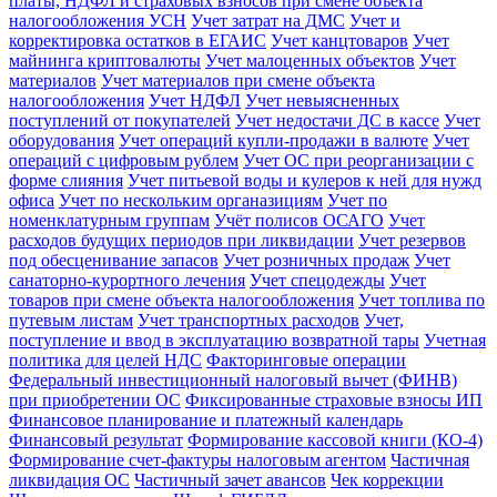
платы, НДФЛ и страховых взносов при смене объекта
налогообложения УСН
Учет затрат на ДМС
Учет и
корректировка остатков в ЕГАИС
Учет канцтоваров
Учет
майнинга криптовалюты
Учет малоценных объектов
Учет
материалов
Учет материалов при смене объекта
налогообложения
Учет НДФЛ
Учет невыясненных
поступлений от покупателей
Учет недостачи ДС в кассе
Учет
оборудования
Учет операций купли-продажи в валюте
Учет
операций с цифровым рублем
Учет ОС при реорганизации с
форме слияния
Учет питьевой воды и кулеров к ней для нужд
офиса
Учет по нескольким органазициям
Учет по
номенклатурным группам
Учёт полисов ОСАГО
Учет
расходов будущих периодов при ликвидации
Учет резервов
под обесценивание запасов
Учет розничных продаж
Учет
санаторно-курортного лечения
Учет спецодежды
Учет
товаров при смене объекта налогообложения
Учет топлива по
путевым листам
Учет транспортных расходов
Учет,
поступление и ввод в эксплуатацию возвратной тары
Учетная
политика для целей НДС
Факторинговые операции
Федеральный инвестиционный налоговый вычет (ФИНВ)
при приобретении ОС
Фиксированные страховые взносы ИП
Финансовое планирование и платежный календарь
Финансовый результат
Формирование кассовой книги (КО-4)
Формирование счет-фактуры налоговым агентом
Частичная
ликвидация ОС
Частичный зачет авансов
Чек коррекции