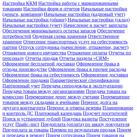
Настройка ККМ
Настройка работы с маркированными
товарами
Настройки форм и отчетов
Начальные настройки
(деньги, компания)
Начальные настройки (кадровый учет)
Начальные настройки (общие)
Начальные настройки (склад)
Начальные настройки (учет)
Начисление и расчет зарплаты
Обеспечение минимального остатка запасов
Обеспечение
потребностей
Ордерная схема хранения
Ответственное
хранение
Отнесение транспортных услуг на себестоимость
партии
Отпуск сотрудника (начисление, отражение, расчет)
Отражение нового имущества
Отражение оплаты
Отчеты по
персоналу
Отчеты продаж
Отчеты раздела «CRM»
Оформление бесплатной доставки
Оформление брака в
отходы производстве
Оформление брака в прочие расходы
Оформление брака на себестоимость
Оформление доставки
Оформление продажи
Параметрические спецификации
Партионный учет
Передача спецодежды в эксплуатацию
Передача товара между организациями
Передача товара на
комиссию
Перемещение денег между счетами
Перемещение
товаров между складами и ячейками
Перенос долга на
другого контрагента
Перенос и отмена резерва
Планирование
и контроль ДС
Платежный календарь
Подсчет посетителей
Поиск и устранение дублей
Покупка валюты
Поступление
услуг
Прайс-лист
Предоплата (оплата) по заказу покупателя
Предоплата за товары
Премии по результатам продаж
Прием
и передача в ремонт
Прием сотрудника
Прием товаров на