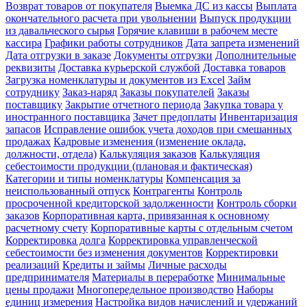
Возврат товаров от покупателя
Выемка ДС из кассы
Выплата
окончательного расчета при увольнении
Выпуск продукции
из давальческого сырья
Горячие клавиши в рабочем месте
кассира
Графики работы сотрудников
Дата запрета изменений
Дата отгрузки в заказе
Документы отгрузки
Дополнительные
реквизиты
Доставка курьерской службой
Доставка товаров
Загрузка номенклатуры и документов из Excel
Займ
сотруднику
Заказ-наряд
Заказы покупателей
Заказы
поставщику
Закрытие отчетного периода
Закупка товара у
иностранного поставщика
Зачет предоплаты
Инвентаризация
запасов
Исправление ошибок учета доходов при смешанных
продажах
Кадровые изменения (изменение оклада,
должности, отдела)
Калькуляция заказов
Калькуляция
себестоимости продукции (плановая и фактическая)
Категории и типы номенклатуры
Компенсация за
неиспользованный отпуск
Контрагенты
Контроль
просроченной кредиторской задолженности
Контроль сборки
заказов
Корпоративная карта, привязанная к основному
расчетному счету
Корпоративные карты с отдельным счетом
Корректировка долга
Корректировка управленческой
себестоимости без изменения документов
Корректировки
реализаций
Кредиты и займы
Личные расходы
предпринимателя
Материалы в переработке
Минимальные
цены продажи
Многопередельное производство
Наборы
единиц измерения
Настройка видов начислений и удержаний