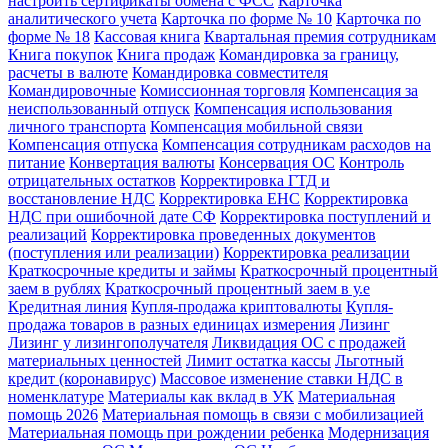
настроить сертификаты обмена с ФСС
Карточка
аналитического учета
Карточка по форме № 10
Карточка по
форме № 18
Кассовая книга
Квартальная премия сотрудникам
Книга покупок
Книга продаж
Командировка за границу,
расчеты в валюте
Командировка совместителя
Командировочные
Комиссионная торговля
Компенсация за
неиспользованный отпуск
Компенсация использования
личного транспорта
Компенсация мобильной связи
Компенсация отпуска
Компенсация сотрудникам расходов на
питание
Конвертация валюты
Консервация ОС
Контроль
отрицательных остатков
Корректировка ГТД и
восстановление НДС
Корректировка ЕНС
Корректировка
НДС при ошибочной дате СФ
Корректировка поступлений и
реализаций
Корректировка проведенных документов
(поступления или реализации)
Корректировка реализации
Краткосрочные кредиты и займы
Краткосрочный процентный
заем в рублях
Краткосрочный процентный заем в у.е
Кредитная линия
Купля-продажа криптовалюты
Купля-
продажа товаров в разных единицах измерения
Лизинг
Лизинг у лизингополучателя
Ликвидация ОС с продажей
материальных ценностей
Лимит остатка кассы
Льготный
кредит (коронавирус)
Массовое изменение ставки НДС в
номенклатуре
Материалы как вклад в УК
Материальная
помощь 2026
Материальная помощь в связи с мобилизацией
Материальная помощь при рождении ребенка
Модернизация