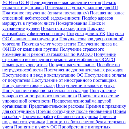
УСН на ОСН
Периодическое выставление счетов
Печать
этикеток и ценников
Платежки на уплату налогов для ИП
Платежное поручение (оплата поставщику)
Погашение ранее
списанной дебиторской задолженности
Подбор адресов
маршрута в путевом листе
Пожертвования
Поиск и
устранение дублей
Покрытый аккредитив
Покупка
автомобиля у физического лица
Покупка доли в УК
Покупка
ОС бывших в эксплуатации
Покупка товаров для розничной
торговли
Покупка услуг через агента
Получение права на
ФИНВ от компании группы
Получение страхового
возмещения и ремонт автомобиля по КАСКО
Получение
страхового возмещения и ремонт автомобиля по ОСАГО
Помощь от учредителя
Порядок расчета аванса
Пособие по
нетрудоспособности
Поступление дополнительных расходов
Поступление и ввод в эксплуатацию ОС
Поступление оплаты
от покупателя
Поступление от иностранного поставщика
Поступление товара склад
Поступление товаров и услуг
Поступление товаров на несколько складов
Поступление
товаров от иностранного поставщика
Пояснения в составе
упрощенной отчетности
Предоставление займа другой
организации
Представительские расходы
Премия к празднику
для сотрудников
Премия сотруднику после увольнения
Приём
на работу
Прием на работу бывшего сотрудника
Призы и
подарки сотрудникам
Принцип работы счетов бухгалтерского
учета
Принятие к учету ОС
Приобретение импортных