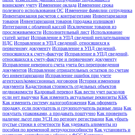
воинскому учету
Изменение оклада
Изменение срока
полезного использования ОС
Изменение фамилии сотрудника
Инвентаризация расчетов с контрагентами
Инвентаризация
товаров
Инвентаризация товаров (продажа излишков)
Интеграция с облачной кассой
Исключение товаров из
прослеживаемости
Исполнительный лист
Использование
статей затрат
Исправление в УПД сведений неплательщиком
НДС
Исправление в УПД сведений, относящихся к
первичному документу
Исправление в УПД сведений,
относящихся к счету-фактуре
Исправление в УПД сведений,
относящихся к счету-фактуре и первичному документу
Исправление неверного счета учета без перепроведения
документов
Исправление отрицательных остатков по счетам
без инвентаризации
Исправление ошибок при учете
агентских/комиссионных договоров
История изменения
документа
Кадастровая стоимость отдельных объектов
недвижимости
Кадровый перевод
Как вести учет расходов
если нет выручки
Как изменить актуальные реквизиты КБК
Как изменить систему налогообложения
Как оформить
продажу, если покупатель и грузополучатель разные лица
Как
покупать упаковками, а продавать поштучно
Как проверить
наличие льгот при УСН по региону регистрации
Как убрать
пустые строки в отчетности
Как удержать алименты из
пособия по временной нетрудоспособности
Как установить и