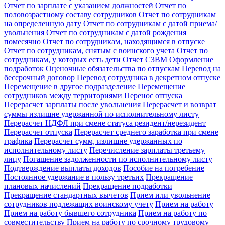
Отчет по зарплате с указанием должностей
Отчет по
половозрастному составу сотрудников
Отчет по сотрудникам
на определенную дату
Отчет по сотрудникам с датой приема/
увольнения
Отчет по сотрудникам с датой рождения
помесячно
Отчет по сотрудникам, находящимся в отпуске
Отчет по сотрудникам, снятым с воинского учета
Отчет по
сотрудникам, у которых есть дети
Отчет СЗВМ
Оформление
подработок
Оценочные обязательства по отпускам
Перевод на
бессрочный договор
Перевод сотрудника в декретном отпуске
Перемещение в другое подразделение
Перемещение
сотрудников между территориями
Перенос отпуска
Перерасчет зарплаты после увольнения
Перерасчет и возврат
суммы излишне удержанной по исполнительному листу
Перерасчет НДФЛ при смене статуса резидент/нерезидент
Перерасчет отпуска
Перерасчет среднего заработка при смене
графика
Перерасчет сумм, излишне удержанных по
исполнительному листу
Перечисление зарплаты третьему
лицу
Погашение задолженности по исполнительному листу
Подтверждение выплаты доходов
Пособие на погребение
Постоянное удержание в пользу третьих
Прекращение
плановых начислений
Прекращение подработки
Прекращение стандартных вычетов
Прием или увольнение
сотрудников подлежащих воинскому учету
Прием на работу
Прием на работу бывшего сотрудника
Прием на работу по
совместительству
Прием на работу по срочному трудовому