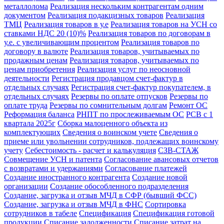
металлолома
Реализация нескольким контрагентам одним
документом
Реализация подакцизных товаров
Реализация
ТМЦ
Реализация товаров в у.е
Реализация товаров на УСН со
ставками НДС 20 (10)%
Реализация товаров по договорам в
у.е. с увеличивающим процентом
Реализация товаров по
договору в валюте
Реализация товаров, учитываемых по
продажным ценам
Реализация товаров, учитываемых по
ценам приобретения
Реализация услуг по неосновной
деятельности
Регистрация продавцом счет-фактур в
отдельных случаях
Регистрация счет-фактур покупателем, в
отдельных случаях
Резервы по оплате отпусков
Резервы по
оплате труда
Резервы по сомнительным долгам
Ремонт ОС
Реформация баланса
РНПТ по прослеживаемым ОС
РСВ с 1
квартала 2025г
Сборка малоценного объекта из
комплектующих
Сведения о воинском учете
Сведения о
приеме или увольнении сотрудников, подлежащих воинскому
учету
Себестоимость - расчет и калькуляция
СЗВ-СТАЖ
Совмещение УСН и патента
Согласование авансовых отчетов
с возвратами и удержаниями
Согласование платежей
Создание иностранного контрагента
Создание новой
организации
Создание обособленного подразделения
Создание, загрузка и отзыв МЧД в СФР (бывший ФСС)
Создание, загрузка и отзыв МЧД в ФНС
Сортировка
сотрудников в табеле
Спецификация
Спецификация готовой
продукции
Списание задолженности
Списание затрат на