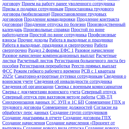
договору
Прием на работу ранее уволенного сотрудника
Призы и подарки сотрудникам
Приостановка трудового
договора (мобилизация)
Приостановление трудовых
договоров
Продление командировки
Продление контракта
(договора)
Продление отпуска по болезни
Производственный
календарь
Произвольные справки
Простой по вине
работодателя
Простой по вине сотрудника
Профсоюзные
взносы
Прочие доходы
Работа в выходные и праздники
Работа в выходные, праздники и сверхурочно
Работа
сверхурочно
Раздел 2 формы ЕФС 1
Разовое начисление
Разовое начисление компенсационных выплат
Расчетные
листки
Расчетный листок
Регистрация больничного листа без
пособия
Регистрация переработки
Реестр прямых выплат
ФСС
Режим гибкого рабочего времени
РСВ с 1 квартала
2025г
Санаторно-курортные путевки сотрудникам
Сведения о
воинском учете
Сведения об инвалидности сотрудника
Сведения об организации
Сверка с военным комиссариатом
Сверка с документами воинского учета
Северный отпуск
Северный отпуск при вахтовом методе работы
СЗВ-ТД
Синхронизация данных 1С ЗУП и 1С БП
Совмещение ГПХ и
трудового договора
Совмещение должностей
Согласие на
обработку перс данных
Создание групп сотрудников
Создание диаграммы в отчете
Создание договора ГПХ
Создание начисления
Создание начисления «Процент от
выручки»
Создание нового вида отпуска
Создание нового