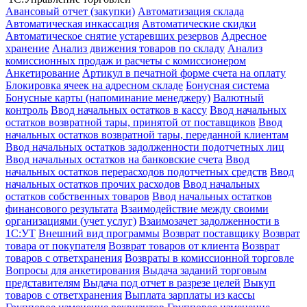
Авансовый отчет (закупки)
Автоматизация склада
Автоматическая инкассация
Автоматические скидки
Автоматическое снятие устаревших резервов
Адресное
хранение
Анализ движения товаров по складу
Анализ
комиссионных продаж и расчеты с комиссионером
Анкетирование
Артикул в печатной форме счета на оплату
Блокировка ячеек на адресном складе
Бонусная система
Бонусные карты (напоминание менеджеру)
Валютный
контроль
Ввод начальных остатков в кассу
Ввод начальных
остатков возвратной тары, принятой от поставщиков
Ввод
начальных остатков возвратной тары, переданной клиентам
Ввод начальных остатков задолженности подотчетных лиц
Ввод начальных остатков на банковские счета
Ввод
начальных остатков перерасходов подотчетных средств
Ввод
начальных остатков прочих расходов
Ввод начальных
остатков собственных товаров
Ввод начальных остатков
финансового результата
Взаимодействие между своими
организациями (учет услуг)
Взаимозачет задолженности в
1С:УТ
Внешний вид программы
Возврат поставщику
Возврат
товара от покупателя
Возврат товаров от клиента
Возврат
товаров с ответхранения
Возвраты в комиссионной торговле
Вопросы для анкетирования
Выдача заданий торговым
представителям
Выдача под отчет в разрезе целей
Выкуп
товаров с ответхранения
Выплата зарплаты из кассы