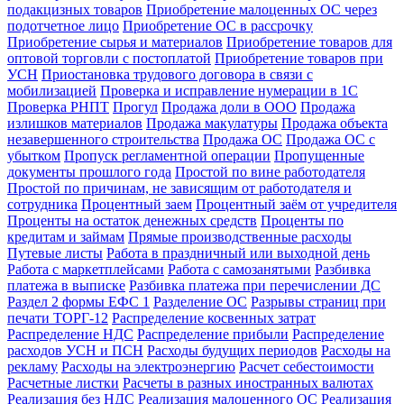
подакцизных товаров
Приобретение малоценных ОС через
подотчетное лицо
Приобретение ОС в рассрочку
Приобретение сырья и материалов
Приобретение товаров для
оптовой торговли с постоплатой
Приобретение товаров при
УСН
Приостановка трудового договора в связи с
мобилизацией
Проверка и исправление нумерации в 1С
Проверка РНПТ
Прогул
Продажа доли в ООО
Продажа
излишков материалов
Продажа макулатуры
Продажа объекта
незавершенного строительства
Продажа ОС
Продажа ОС с
убытком
Пропуск регламентной операции
Пропущенные
документы прошлого года
Простой по вине работодателя
Простой по причинам, не зависящим от работодателя и
сотрудника
Процентный заем
Процентный заём от учредителя
Проценты на остаток денежных средств
Проценты по
кредитам и займам
Прямые производственные расходы
Путевые листы
Работа в праздничный или выходной день
Работа с маркетплейсами
Работа с самозанятыми
Разбивка
платежа в выписке
Разбивка платежа при перечислении ДС
Раздел 2 формы ЕФС 1
Разделение ОС
Разрывы страниц при
печати ТОРГ-12
Распределение косвенных затрат
Распределение НДС
Распределение прибыли
Распределение
расходов УСН и ПСН
Расходы будущих периодов
Расходы на
рекламу
Расходы на электроэнергию
Расчет себестоимости
Расчетные листки
Расчеты в разных иностранных валютах
Реализация без НДС
Реализация малоценного ОС
Реализация