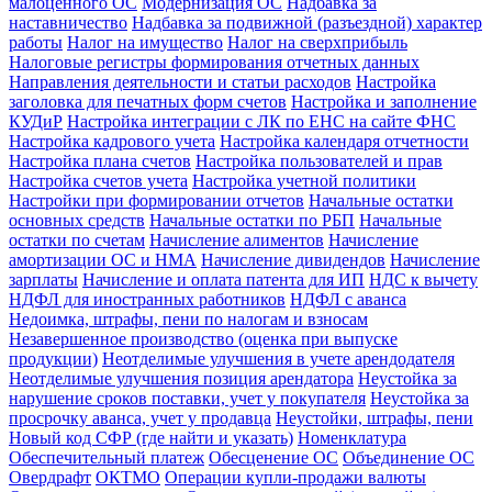
малоценного ОС
Модернизация ОС
Надбавка за
наставничество
Надбавка за подвижной (разъездной) характер
работы
Налог на имущество
Налог на сверхприбыль
Налоговые регистры формирования отчетных данных
Направления деятельности и статьи расходов
Настройка
заголовка для печатных форм счетов
Настройка и заполнение
КУДиР
Настройка интеграции с ЛК по ЕНС на сайте ФНС
Настройка кадрового учета
Настройка календаря отчетности
Настройка плана счетов
Настройка пользователей и прав
Настройка счетов учета
Настройка учетной политики
Настройки при формировании отчетов
Начальные остатки
основных средств
Начальные остатки по РБП
Начальные
остатки по счетам
Начисление алиментов
Начисление
амортизации ОС и НМА
Начисление дивидендов
Начисление
зарплаты
Начисление и оплата патента для ИП
НДС к вычету
НДФЛ для иностранных работников
НДФЛ с аванса
Недоимка, штрафы, пени по налогам и взносам
Незавершенное производство (оценка при выпуске
продукции)
Неотделимые улучшения в учете арендодателя
Неотделимые улучшения позиция арендатора
Неустойка за
нарушение сроков поставки, учет у покупателя
Неустойка за
просрочку аванса, учет у продавца
Неустойки, штрафы, пени
Новый код СФР (где найти и указать)
Номенклатура
Обеспечительный платеж
Обесценение ОС
Объединение ОС
Овердрафт
ОКТМО
Операции купли-продажи валюты