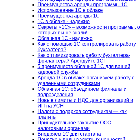
Преимущества аренды программы 1С
Использование 1С в облаке
Преимущества аренды 1С
1С в облаке - надежно
Секреты «1С» – возможности программы, о
которых вы не знали!
Облачная 1С - надежно
Как с помощью 1С контролировать работу
бухгалтера?
Как оптимизировать работу бухгалтера-
фрилансера? Арендуйте 1С!
5 преимуществ облачной 1С для вашей
кадровой службы
Аренда 1С в облаке: организуем работу с
удаленными сотрудниками
Облачная 1С: объединяем филиалы и
подразделения
Новые лимиты и НДС для организаций и
ИП на УСН
Налоги с подарков сотрудникам — как
платить
Принудительное закрытие ООО
налоговыми органами
Внедряем 1С для стартапа
Понятие и виды валютных ценностей: