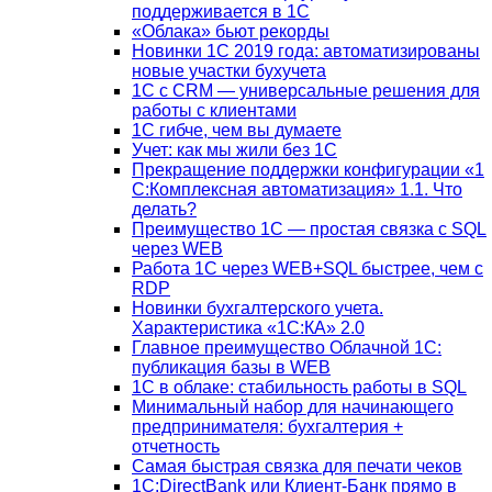
поддерживается в 1С
«Облака» бьют рекорды
Новинки 1С 2019 года: автоматизированы
новые участки бухучета
1С с CRM — универсальные решения для
работы с клиентами
1С гибче, чем вы думаете
Учет: как мы жили без 1С
Прекращение поддержки конфигурации «1
С:Комплексная автоматизация» 1.1. Что
делать?
Преимущество 1С — простая связка с SQL
через WEB
Работа 1С через WEB+SQL быстрее, чем с
RDP
Новинки бухгалтерского учета.
Характеристика «1С:КА» 2.0
Главное преимущество Облачной 1С:
публикация базы в WEB
1С в облаке: стабильность работы в SQL
Минимальный набор для начинающего
предпринимателя: бухгалтерия +
отчетность
Самая быстрая связка для печати чеков
1С:DirectBank или Клиент-Банк прямо в