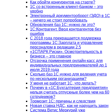
Как обойти конкурентов на старте?
1C со встроенным клиент-банком – это
удобно
Электронный документооборот (ЭДО) в 1С
– ничего не стоит попробовать
Обновления баз 1С: нужно ли это?
1С:Контрагент. Ввод контрагентов без
ошибок
С 2018 года прекращается поддержка
программы 1С:Зарплата и управление
персоналом в редакции 2.5
«1СПАРК Риски». Осмотрительность в
бизнесе – это главное
Отсрочка применения онлайн-касс для
индивидуальных предпринимателей до 1
июля 2019 года
Сколько баз 1C нужно для ведения учета
по нескольким организациям?
У меня не работает 1С, что делать?
Почему в «1С:Бухгалтерия предприятия»
нельзя считать отпускные более чем на 60
сотрудников?
Тормозит 1C: причины и следствия
Новая ставка НДС, как не нарушить закон
Система Ветис Меркурий уже