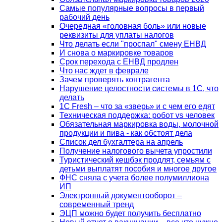
Самые популярные вопросы в первый
рабочий день
Очередная «головная боль» или новые
реквизиты для уплаты налогов
Что делать если "проспал" смену ЕНВД
И снова о маркировке товаров
Срок перехода с ЕНВД продлен
Что нас ждет в феврале
Зачем проверять контрагента
Нарушение целостности системы в 1С, что
делать
1С Fresh – что за «зверь» и с чем его едят
Техническая поддержка: робот vs человек
Обязательная маркировка воды, молочной
продукции и пива - как обстоят дела
Список дел бухгалтера на апрель
Получение налогового вычета упростили
Туристический кешбэк продлят, семьям с
детьми выплатят пособия и многое другое
ФНС сняла с учета более полумиллиона
ИП
Электронный документооборот –
современный тренд
ЭЦП можно будет получить бесплатно