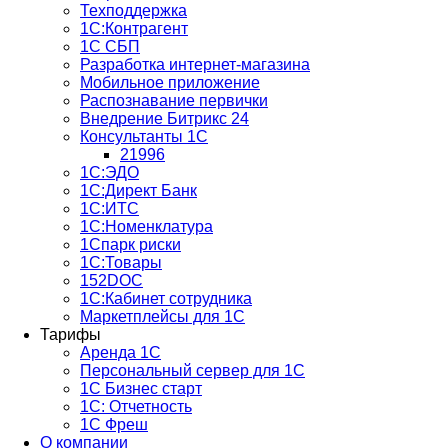
Техподдержка
1С:Контрагент
1С СБП
Разработка интернет-магазина
Мобильное приложение
Распознавание первички
Внедрение Битрикс 24
Консультанты 1С
21996
1С:ЭДО
1С:Директ Банк
1С:ИТС
1С:Номенклатура
1Спарк риски
1С:Товары
152DOC
1С:Кабинет сотрудника
Маркетплейсы для 1С
Тарифы
Аренда 1С
Персональный сервер для 1С
1С Бизнес старт
1С: Отчетность
1C Фреш
О компании