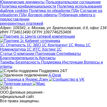
Юридические документы
Пользовательское соглашение
Политика конфиденциальности
Политика использования
файлов cookies
Политика по обработке ПДн
Cогласие на
обработку ПДн
Договор оферты
Публичная оферта о
предоставлении
рекуррентных платежей
Адрес: 109341, г. Москва, ул. Братиславская, д.6, офис 134
ИНН 7734613490 ОГРН 1097746253406
1С Отчетность
1С ЭДО
1С Контрагент
1С Фреш
1С
Номенклатура
1С ИТС
Хостинг 1С
Статьи
О компании
Партнерам
Сертификаты
Благотворительность
Контакты
Тарифы
Безопасность
Поддержка
Инструкции
Вопросы и
ответы
Поддержка 24/7
A-Desk
2026 ©
ООО Деловые решения -
официальный сайт.
Все права защищены.