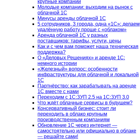
крупные компании
Молодые компании: выходим на рынок с
облачной 1С
Минусы аренды облачной 1С
5 сотрудников, 3 города, одна «1С»: делаем
удалённую работу проще с «облаком»
Аренда облачной 1С у разных
поставщиков: тарифы, услуги, цены
Как и с чем вам поможет наша техническая
поддержка?
О «Деловых Решениях» и аренде 1С:
немного истории
«Железный» вопрос: особенности
инфраструктуры для облачной и локальной
1С
Партнёрство: как зарабатывать на аренде
1С вместе с нами
Переходим с 1С:ЗУП 2.5 на 1С:ЗУП 3.0
Что ждёт облачные сервисы в будущем?
Консервативный бизнес: стоит ли
переходить в облако крупным
производственным компаниям
Обновление 1С через интернет —
самостоятельно или официально в облаке
— решайте сами!