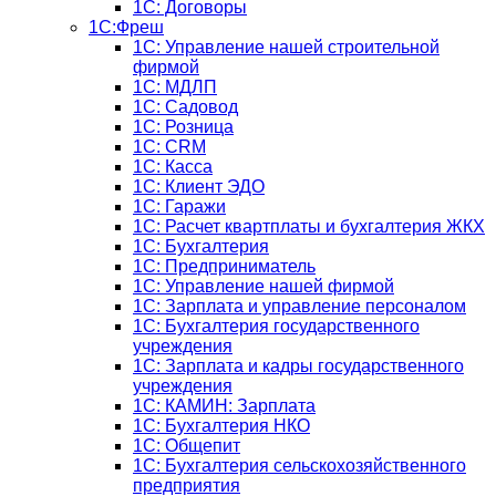
1С: Договоры
1С:Фреш
1С: Управление нашей строительной
фирмой
1С: МДЛП
1С: Садовод
1С: Розница
1C: CRM
1C: Касса
1С: Клиент ЭДО
1С: Гаражи
1C: Расчет квартплаты и бухгалтерия ЖКХ
1C: Бухгалтерия
1C: Предприниматель
1C: Управление нашей фирмой
1C: Зарплата и управление персоналом
1C: Бухгалтерия государственного
учреждения
1C: Зарплата и кадры государственного
учреждения
1C: КАМИН: Зарплата
1C: Бухгалтерия НКО
1С: Общепит
1С: Бухгалтерия сельскохозяйст­венного
предприятия