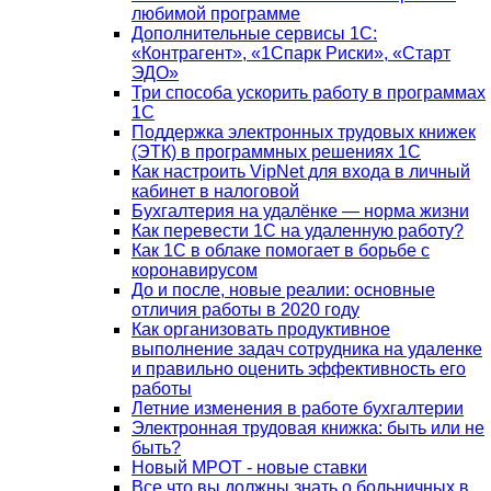
любимой программе
Дополнительные сервисы 1С:
«Контрагент», «1Спарк Риски», «Старт
ЭДО»
Три способа ускорить работу в программах
1С
Поддержка электронных трудовых книжек
(ЭТК) в программных решениях 1С
Как настроить VipNet для входа в личный
кабинет в налоговой
Бухгалтерия на удалёнке — норма жизни
Как перевести 1С на удаленную работу?
Как 1С в облаке помогает в борьбе с
коронавирусом
До и после, новые реалии: основные
отличия работы в 2020 году
Как организовать продуктивное
выполнение задач сотрудника на удаленке
и правильно оценить эффективность его
работы
Летние изменения в работе бухгалтерии
Электронная трудовая книжка: быть или не
быть?
Новый МРОТ - новые ставки
Все что вы должны знать о больничных в