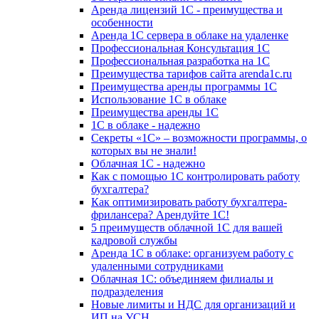
Аренда лицензий 1С - преимущества и
особенности
Аренда 1С сервера в облаке на удаленке
Профессиональная Консультация 1С
Профессиональная разработка на 1С
Преимущества тарифов сайта arenda1c.ru
Преимущества аренды программы 1С
Использование 1С в облаке
Преимущества аренды 1С
1С в облаке - надежно
Секреты «1С» – возможности программы, о
которых вы не знали!
Облачная 1С - надежно
Как с помощью 1С контролировать работу
бухгалтера?
Как оптимизировать работу бухгалтера-
фрилансера? Арендуйте 1С!
5 преимуществ облачной 1С для вашей
кадровой службы
Аренда 1С в облаке: организуем работу с
удаленными сотрудниками
Облачная 1С: объединяем филиалы и
подразделения
Новые лимиты и НДС для организаций и
ИП на УСН