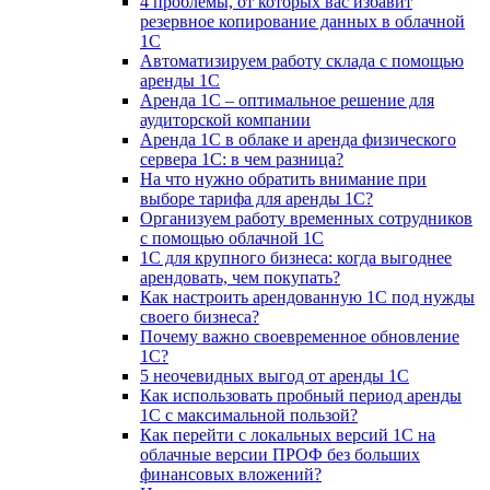
4 проблемы, от которых вас избавит
резервное копирование данных в облачной
1С
Автоматизируем работу склада с помощью
аренды 1С
Аренда 1С – оптимальное решение для
аудиторской компании
Аренда 1С в облаке и аренда физического
сервера 1С: в чем разница?
На что нужно обратить внимание при
выборе тарифа для аренды 1С?
Организуем работу временных сотрудников
с помощью облачной 1С
1С для крупного бизнеса: когда выгоднее
арендовать, чем покупать?
Как настроить арендованную 1С под нужды
своего бизнеса?
Почему важно своевременное обновление
1С?
5 неочевидных выгод от аренды 1С
Как использовать пробный период аренды
1С с максимальной пользой?
Как перейти с локальных версий 1С на
облачные версии ПРОФ без больших
финансовых вложений?