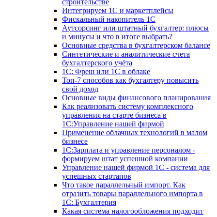
строительстве
Интегрируем 1С и маркетплейсы
Фискальный накопитель 1С
Аутсорсинг или штатный бухгалтер: плюсы
и минусы и что в итоге выбрать?
Основные средства в бухгалтерском балансе
Синтетические и аналитические счета
бухгалтерского учёта
1C: Фреш или 1С в облаке
Топ-7 способов как бухгалтеру повысить
свой доход
Основные виды финансового планирования
Как реализовать систему комплексного
управления на старте бизнеса в
1С:Управление нашей фирмой
Применение облачных технологий в малом
бизнесе
1C:Зарплата и управление персоналом -
формируем штат успешной компании
Управление нашей фирмой 1C - система для
успешных стартапов
Что такое параллельный импорт. Как
отразить товары параллельного импорта в
1С: Бухгалтерия
Какая система налогообложения подходит