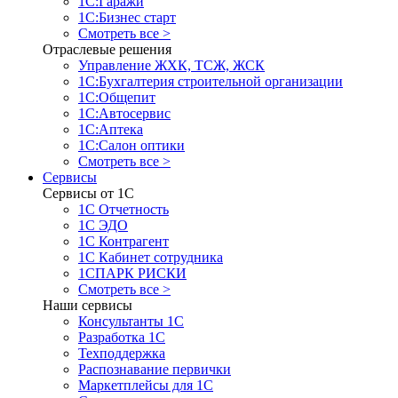
1С:Гаражи
1С:Бизнес старт
Смотреть все >
Отраслевые решения
Управление ЖХК, ТСЖ, ЖСК
1С:Бухгалтерия строительной организации
1С:Общепит
1С:Автосервис
1С:Аптека
1С:Салон оптики
Смотреть все >
Сервисы
Сервисы от 1С
1С Отчетность
1С ЭДО
1С Контрагент
1С Кабинет сотрудника
1СПАРК РИСКИ
Смотреть все >
Наши сервисы
Консультанты 1С
Разработка 1С
Техподдержка
Распознавание первички
Маркетплейсы для 1С