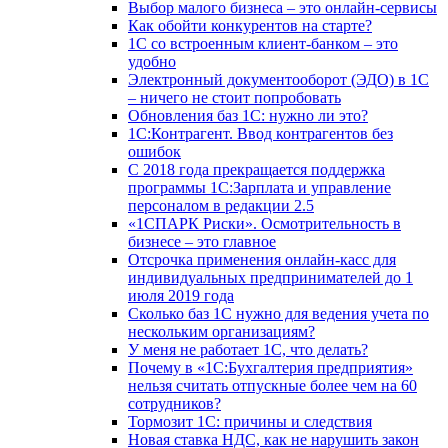
Выбор малого бизнеса – это онлайн-сервисы
Как обойти конкурентов на старте?
1C со встроенным клиент-банком – это
удобно
Электронный документооборот (ЭДО) в 1С
– ничего не стоит попробовать
Обновления баз 1С: нужно ли это?
1С:Контрагент. Ввод контрагентов без
ошибок
С 2018 года прекращается поддержка
программы 1С:Зарплата и управление
персоналом в редакции 2.5
«1СПАРК Риски». Осмотрительность в
бизнесе – это главное
Отсрочка применения онлайн-касс для
индивидуальных предпринимателей до 1
июля 2019 года
Сколько баз 1C нужно для ведения учета по
нескольким организациям?
У меня не работает 1С, что делать?
Почему в «1С:Бухгалтерия предприятия»
нельзя считать отпускные более чем на 60
сотрудников?
Тормозит 1C: причины и следствия
Новая ставка НДС, как не нарушить закон