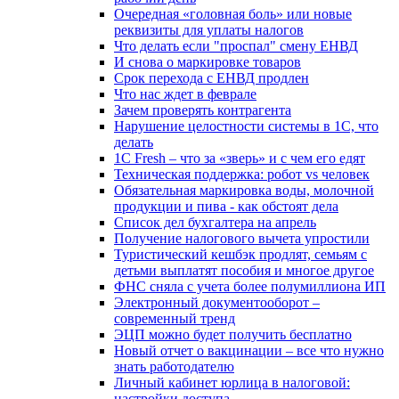
Очередная «головная боль» или новые
реквизиты для уплаты налогов
Что делать если "проспал" смену ЕНВД
И снова о маркировке товаров
Срок перехода с ЕНВД продлен
Что нас ждет в феврале
Зачем проверять контрагента
Нарушение целостности системы в 1С, что
делать
1С Fresh – что за «зверь» и с чем его едят
Техническая поддержка: робот vs человек
Обязательная маркировка воды, молочной
продукции и пива - как обстоят дела
Список дел бухгалтера на апрель
Получение налогового вычета упростили
Туристический кешбэк продлят, семьям с
детьми выплатят пособия и многое другое
ФНС сняла с учета более полумиллиона ИП
Электронный документооборот –
современный тренд
ЭЦП можно будет получить бесплатно
Новый отчет о вакцинации – все что нужно
знать работодателю
Личный кабинет юрлица в налоговой:
настройки доступа