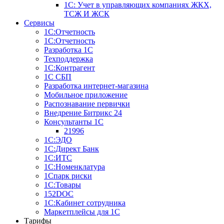
1C: Учет в управляющих компаниях ЖКХ,
ТСЖ И ЖСК
Сервисы
1С:Отчетность
1С:Отчетность
Разработка 1С
Техподдержка
1С:Контрагент
1С СБП
Разработка интернет-магазина
Мобильное приложение
Распознавание первички
Внедрение Битрикс 24
Консультанты 1С
21996
1С:ЭДО
1С:Директ Банк
1С:ИТС
1С:Номенклатура
1Спарк риски
1С:Товары
152DOC
1С:Кабинет сотрудника
Маркетплейсы для 1С
Тарифы