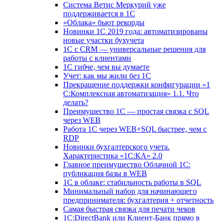
Система Ветис Меркурий уже
поддерживается в 1С
«Облака» бьют рекорды
Новинки 1С 2019 года: автоматизированы
новые участки бухучета
1С с CRM — универсальные решения для
работы с клиентами
1С гибче, чем вы думаете
Учет: как мы жили без 1С
Прекращение поддержки конфигурации «1
С:Комплексная автоматизация» 1.1. Что
делать?
Преимущество 1С — простая связка с SQL
через WEB
Работа 1С через WEB+SQL быстрее, чем с
RDP
Новинки бухгалтерского учета.
Характеристика «1С:КА» 2.0
Главное преимущество Облачной 1С:
публикация базы в WEB
1С в облаке: стабильность работы в SQL
Минимальный набор для начинающего
предпринимателя: бухгалтерия + отчетность
Самая быстрая связка для печати чеков
1С:DirectBank или Клиент-Банк прямо в