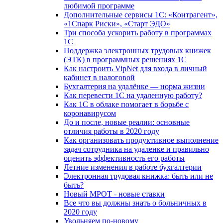
любимой программе
Дополнительные сервисы 1С: «Контрагент»,
«1Спарк Риски», «Старт ЭДО»
Три способа ускорить работу в программах
1С
Поддержка электронных трудовых книжек
(ЭТК) в программных решениях 1С
Как настроить VipNet для входа в личный
кабинет в налоговой
Бухгалтерия на удалёнке — норма жизни
Как перевести 1С на удаленную работу?
Как 1С в облаке помогает в борьбе с
коронавирусом
До и после, новые реалии: основные
отличия работы в 2020 году
Как организовать продуктивное выполнение
задач сотрудника на удаленке и правильно
оценить эффективность его работы
Летние изменения в работе бухгалтерии
Электронная трудовая книжка: быть или не
быть?
Новый МРОТ - новые ставки
Все что вы должны знать о больничных в
2020 году
Увольняем по-новому