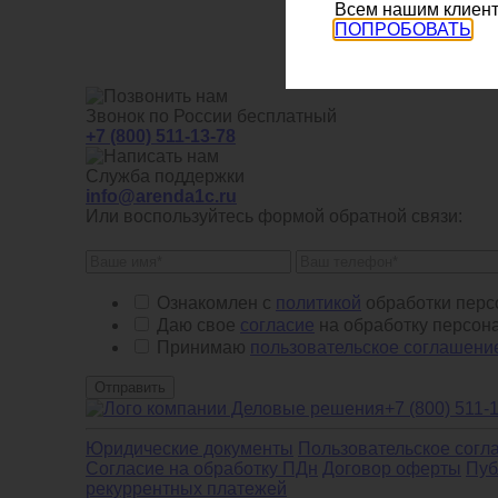
Всем нашим клиент
ПОПРОБОВАТЬ
Звонок по России бесплатный
+7 (800) 511-13-78
Служба поддержки
info@arenda1c.ru
Или воспользуйтесь формой обратной связи:
Ознакомлен с
политикой
обработки перс
Даю свое
согласие
на обработку персон
Принимаю
пользовательское соглашени
Отправить
+7 (800) 511-
Юридические документы
Пользовательское согл
Cогласие на обработку ПДн
Договор оферты
Пуб
рекуррентных платежей