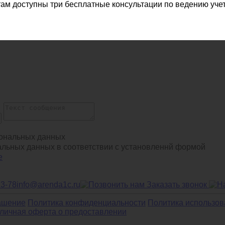
ам доступны три бесплатные консультации по ведению учет
ональных данных
альных данных в соответствии с установленнй формой
е
13-78
info@arenda1c.ru
Заказать звонок
ашение
Политика конфиденциальности
Политика использов
личная оферта о предоставлении