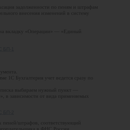
ксация задолженности по пеням и штрафам
тельного внесения изменений в систему
 на вкладку «Операции» — «Единый
умента.
ме 1С Бухгалтерия учет ведется сразу по
 списка выбираем нужный пункт —
», в зависимости от вида применяемых
х пеней/штрафов, соответствующий
логоплательщика в ФНС России.