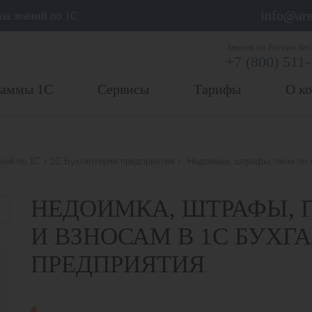
info@are
аза знаний по 1С
Звонок по России бе
+7 (800) 511
раммы 1С
Сервисы
Тарифы
О к
ний по 1С
›
1С Бухгалтерия предприятия
›
Недоимка, штрафы, пени по 
НЕДОИМКА, ШТРАФЫ, 
И ВЗНОСАМ В 1С БУХГ
ПРЕДПРИЯТИЯ