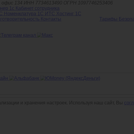
д.6, офис 134 ИНН 7734613490 ОГРН 1097746253406
С Номенклатура
1С ИТС
Хостинг 1С
готворительность
Контакты
Тарифы
Безоп
ализации и хранения настроек. Используя наш сайт, Вы
сог