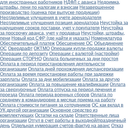
для иностранных работников
НДФЛ с аванса
Недоимка,
штрафы, пени по налогам и взносам
Незавершенное
производство (оценка при выпуске продукции)
Неотделимые улучшения в учете арендодателя
Неотделимые улучшения позиция арендатора
Неустойка за
нарушение сроков поставки, учет у покупателя
Неустойка
за просрочку аванса, учет у продавца
Неустойки, штрафы,
пени
Новый код СФР (где найти и указать)
Номенклатура
Обеспечительный платеж
Обесценение ОС
Объединение
ОС
Овердрафт
ОКТМО
Операции купли-продажи валюты
Операции по депозиту
Операции с валютой (настройки)
Операция СТОРНО
Оплата больничных за дни простоя
Оплата в период приостановления деятельности
организации
Оплата дней прохождения диспансеризации
Оплата за время приостановки работы при задержки
зарплаты
Оплата за дни мобилизации
Оплата за другую
организацию
Оплата за повышение квалификации
Оплата
за сверхурочные
Оплата отпуска на период лечения и
проезда
Оплата периода военных сборов
Оплата по
среднему в командировке в месяце приема на работу
Оплата стоимости питания за сотрудников
ОС как вклад в
УК другой организации
Основное средство из
комплектующих
Остатки на складе
Ответственные лица
организации
Отгул в счет работы в выходной/праздничный
день
Отдельная нумерация счетов-фактур на аванс
Отказ