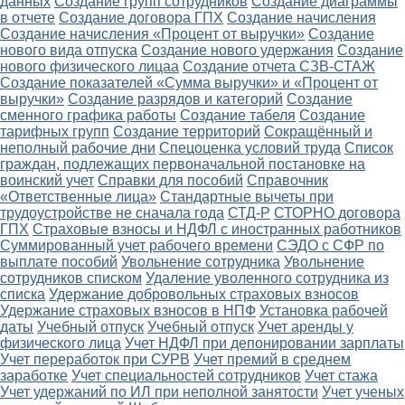
данных
Создание групп сотрудников
Создание диаграммы
в отчете
Создание договора ГПХ
Создание начисления
Создание начисления «Процент от выручки»
Создание
нового вида отпуска
Создание нового удержания
Создание
нового физического лицаа
Создание отчета СЗВ-СТАЖ
Создание показателей «Сумма выручки» и «Процент от
выручки»
Создание разрядов и категорий
Создание
сменного графика работы
Создание табеля
Создание
тарифных групп
Создание территорий
Сокращённый и
неполный рабочие дни
Спецоценка условий труда
Список
граждан, подлежащих первоначальной постановке на
воинский учет
Справки для пособий
Справочник
«Ответственные лица»
Стандартные вычеты при
трудоустройстве не сначала года
СТД-Р
СТОРНО договора
ГПХ
Страховые взносы и НДФЛ с иностранных работников
Суммированный учет рабочего времени
СЭДО с СФР по
выплате пособий
Увольнение сотрудника
Увольнение
сотрудников списком
Удаление уволенного сотрудника из
списка
Удержание добровольных страховых взносов
Удержание страховых взносов в НПФ
Установка рабочей
даты
Учебный отпуск
Учебный отпуск
Учет аренды у
физического лица
Учет НДФЛ при депонировании зарплаты
Учет переработок при СУРВ
Учет премий в среднем
заработке
Учет специальностей сотрудников
Учет стажа
Учет удержаний по ИЛ при неполной занятости
Учет ученых