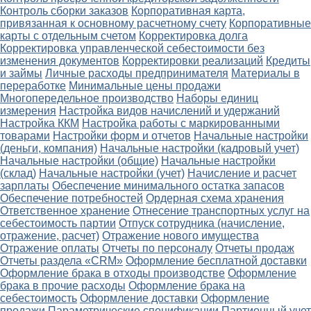
Контроль сборки заказов
Корпоративная карта,
привязанная к основному расчетному счету
Корпоративные
карты с отдельным счетом
Корректировка долга
Корректировка управленческой себестоимости без
изменения документов
Корректировки реализаций
Кредиты
и займы
Личные расходы предпринимателя
Материалы в
переработке
Минимальные цены продажи
Многопередельное производство
Наборы единиц
измерения
Настройка видов начислений и удержаний
Настройка ККМ
Настройка работы с маркированными
товарами
Настройки форм и отчетов
Начальные настройки
(деньги, компания)
Начальные настройки (кадровый учет)
Начальные настройки (общие)
Начальные настройки
(склад)
Начальные настройки (учет)
Начисление и расчет
зарплаты
Обеспечение минимального остатка запасов
Обеспечение потребностей
Ордерная схема хранения
Ответственное хранение
Отнесение транспортных услуг на
себестоимость партии
Отпуск сотрудника (начисление,
отражение, расчет)
Отражение нового имущества
Отражение оплаты
Отчеты по персоналу
Отчеты продаж
Отчеты раздела «CRM»
Оформление бесплатной доставки
Оформление брака в отходы производстве
Оформление
брака в прочие расходы
Оформление брака на
себестоимость
Оформление доставки
Оформление
продажи
Параметрические спецификации
Партионный учет