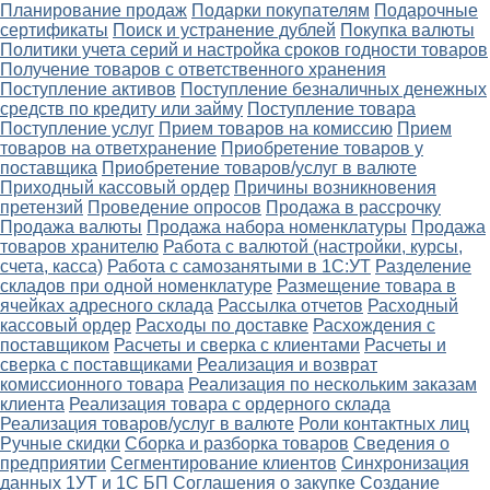
Планирование продаж
Подарки покупателям
Подарочные
сертификаты
Поиск и устранение дублей
Покупка валюты
Политики учета серий и настройка сроков годности товаров
Получение товаров с ответственного хранения
Поступление активов
Поступление безналичных денежных
средств по кредиту или займу
Поступление товара
Поступление услуг
Прием товаров на комиссию
Прием
товаров на ответхранение
Приобретение товаров у
поставщика
Приобретение товаров/услуг в валюте
Приходный кассовый ордер
Причины возникновения
претензий
Проведение опросов
Продажа в рассрочку
Продажа валюты
Продажа набора номенклатуры
Продажа
товаров хранителю
Работа с валютой (настройки, курсы,
счета, касса)
Работа с самозанятыми в 1С:УТ
Разделение
складов при одной номенклатуре
Размещение товара в
ячейках адресного склада
Рассылка отчетов
Расходный
кассовый ордер
Расходы по доставке
Расхождения с
поставщиком
Расчеты и сверка с клиентами
Расчеты и
сверка с поставщиками
Реализация и возврат
комиссионного товара
Реализация по нескольким заказам
клиента
Реализация товара с ордерного склада
Реализация товаров/услуг в валюте
Роли контактных лиц
Ручные скидки
Сборка и разборка товаров
Сведения о
предприятии
Сегментирование клиентов
Синхронизация
данных 1УТ и 1С БП
Соглашения о закупке
Создание