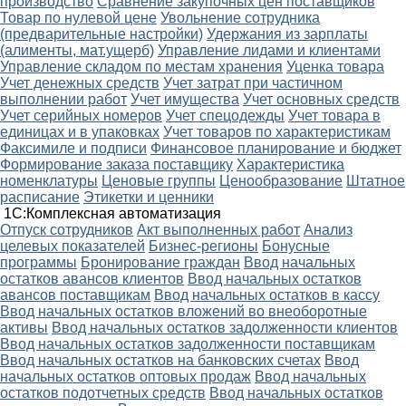
производство
Сравнение закупочных цен поставщиков
Товар по нулевой цене
Увольнение сотрудника
(предварительные настройки)
Удержания из зарплаты
(алименты, мат.ущерб)
Управление лидами и клиентами
Управление складом по местам хранения
Уценка товара
Учет денежных средств
Учет затрат при частичном
выполнении работ
Учет имущества
Учет основных средств
Учет серийных номеров
Учет спецодежды
Учет товара в
единицах и в упаковках
Учет товаров по характеристикам
Факсимиле и подписи
Финансовое планирование и бюджет
Формирование заказа поставщику
Характеристика
номенклатуры
Ценовые группы
Ценообразование
Штатное
расписание
Этикетки и ценники
1С:Комплексная автоматизация
Oтпуск сотрудников
Акт выполненных работ
Анализ
целевых показателей
Бизнес-регионы
Бонусные
программы
Бронирование граждан
Ввод начальных
остатков авансов клиентов
Ввод начальных остатков
авансов поставщикам
Ввод начальных остатков в кассу
Ввод начальных остатков вложений во внеоборотные
активы
Ввод начальных остатков задолженности клиентов
Ввод начальных остатков задолженности поставщикам
Ввод начальных остатков на банковских счетах
Ввод
начальных остатков оптовых продаж
Ввод начальных
остатков подотчетных средств
Ввод начальных остатков