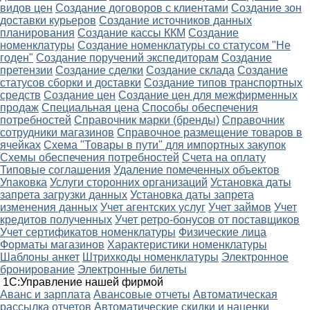
видов цен
Создание договоров с клиентами
Создание зон
доставки курьеров
Создание источников данных
планирования
Создание кассы ККМ
Создание
номенклатуры
Создание номенклатуры со статусом "Не
годен"
Создание поручений экспедиторам
Создание
претензии
Создание сделки
Создание склада
Создание
статусов сборки и доставки
Создание типов транспортных
средств
Создание цен
Создание цен для межфирменных
продаж
Специальная цена
Способы обеспечения
потребностей
Справочник марки (бренды)
Справочник
сотрудники магазинов
Справочное размещение товаров в
ячейках
Схема "Товары в пути" для импортных закупок
Схемы обеспечения потребностей
Счета на оплату
Типовые соглашения
Удаление помеченных объектов
Упаковка
Услуги сторонних организаций
Установка даты
запрета загрузки данных
Установка даты запрета
изменения данных
Учет агентских услуг
Учет займов
Учет
кредитов полученных
Учет ретро-бонусов от поставщиков
Учет сертификатов номенклатуры
Физические лица
Форматы магазинов
Характеристики номенклатуры
Шаблоны анкет
Штрихкоды номенклатуры
Электронное
бронирование
Электронные билеты
1С:Управление нашей фирмой
Аванс и зарплата
Авансовые отчеты
Автоматическая
рассылка отчетов
Автоматические скидки и наценки