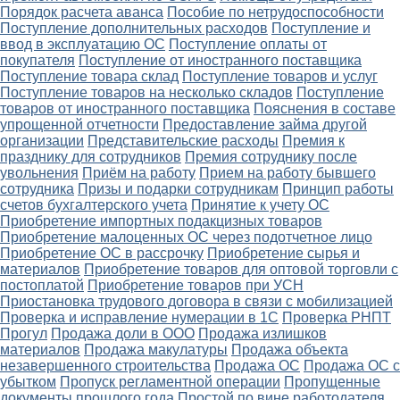
Порядок расчета аванса
Пособие по нетрудоспособности
Поступление дополнительных расходов
Поступление и
ввод в эксплуатацию ОС
Поступление оплаты от
покупателя
Поступление от иностранного поставщика
Поступление товара склад
Поступление товаров и услуг
Поступление товаров на несколько складов
Поступление
товаров от иностранного поставщика
Пояснения в составе
упрощенной отчетности
Предоставление займа другой
организации
Представительские расходы
Премия к
празднику для сотрудников
Премия сотруднику после
увольнения
Приём на работу
Прием на работу бывшего
сотрудника
Призы и подарки сотрудникам
Принцип работы
счетов бухгалтерского учета
Принятие к учету ОС
Приобретение импортных подакцизных товаров
Приобретение малоценных ОС через подотчетное лицо
Приобретение ОС в рассрочку
Приобретение сырья и
материалов
Приобретение товаров для оптовой торговли с
постоплатой
Приобретение товаров при УСН
Приостановка трудового договора в связи с мобилизацией
Проверка и исправление нумерации в 1С
Проверка РНПТ
Прогул
Продажа доли в ООО
Продажа излишков
материалов
Продажа макулатуры
Продажа объекта
незавершенного строительства
Продажа ОС
Продажа ОС с
убытком
Пропуск регламентной операции
Пропущенные
документы прошлого года
Простой по вине работодателя