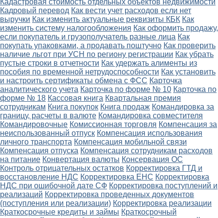
Кадастровая стоимость отдельных объектов недвижимости
Кадровый перевод
Как вести учет расходов если нет
выручки
Как изменить актуальные реквизиты КБК
Как
изменить систему налогообложения
Как оформить продажу,
если покупатель и грузополучатель разные лица
Как
покупать упаковками, а продавать поштучно
Как проверить
наличие льгот при УСН по региону регистрации
Как убрать
пустые строки в отчетности
Как удержать алименты из
пособия по временной нетрудоспособности
Как установить
и настроить сертификаты обмена с ФСС
Карточка
аналитического учета
Карточка по форме № 10
Карточка по
форме № 18
Кассовая книга
Квартальная премия
сотрудникам
Книга покупок
Книга продаж
Командировка за
границу, расчеты в валюте
Командировка совместителя
Командировочные
Комиссионная торговля
Компенсация за
неиспользованный отпуск
Компенсация использования
личного транспорта
Компенсация мобильной связи
Компенсация отпуска
Компенсация сотрудникам расходов
на питание
Конвертация валюты
Консервация ОС
Контроль отрицательных остатков
Корректировка ГТД и
восстановление НДС
Корректировка ЕНС
Корректировка
НДС при ошибочной дате СФ
Корректировка поступлений и
реализаций
Корректировка проведенных документов
(поступления или реализации)
Корректировка реализации
Краткосрочные кредиты и займы
Краткосрочный