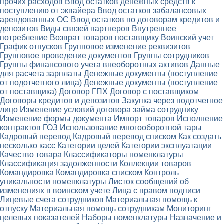
прочих расходов
Ввод остатков денежных средств к
поступлению от эквайера
Ввод остатков забалансовых
арендованных ОС
Ввод остатков по договорам кредитов и
депозитов
Виды связей партнеров
Внутреннее
потребление
Возврат товаров поставщику
Воинский учет
График отпусков
Групповое изменение реквизитов
Групповое проведение документов
Группы сотрудников
Группы финансового учета внеоборотных активов
Данные
для расчета зарплаты
Денежные документы (поступление
от подотчетного лица)
Денежные документы (поступление
от поставщика)
Договор ГПХ
Договор с поставщиком
Договоры кредитов и депозитов
Закупка через подотчетное
лицо
Изменение условий договора займа сотруднику
Изменение формы документа
Импорт товаров
Исполнение
контрактов ГОЗ
Использование многооборотной тары
Кадровый перевод
Кадровый перевод списком
Как создать
несколько касс
Категории целей
Категории эксплуатации
Качество товара
Классификаторы номенклатуры
Классификация задолженности
Коллекции товаров
Командировка
Командировка списком
Контроль
уникальности номенклатуры
Листок сообщений об
изменениях в воинском учете
Лица с правом подписи
Лицевые счета сотрудников
Материальная помощь к
отпуску
Материальная помощь сотрудникам
Мониторинг
целевых показателей
Наборы номенклатуры
Назначение и