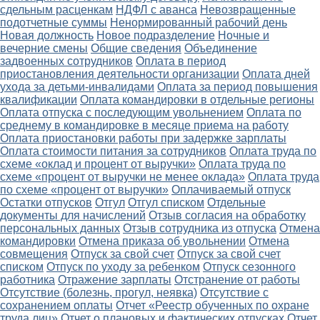
сдельным расценкам
НДФЛ с аванса
Невозвращенные
подотчетные суммы
Ненормированный рабочий день
Новая должность
Новое подразделение
Ночные и
вечерние смены
Общие сведения
Объединение
задвоенных сотрудников
Оплата в период
приостановления деятельности организации
Оплата дней
ухода за детьми-инвалидами
Оплата за период повышения
квалификации
Оплата командировки в отдельные регионы
Оплата отпуска с последующим увольнением
Оплата по
среднему в командировке в месяце приема на работу
Оплата приостановки работы при задержке зарплаты
Оплата стоимости питания за сотрудников
Оплата труда по
схеме «оклад и процент от выручки»
Оплата труда по
схеме «процент от выручки не менее оклада»
Оплата труда
по схеме «процент от выручки»
Оплачиваемый отпуск
Остатки отпусков
Отгул
Отгул списком
Отдельные
документы для начислений
Отзыв согласия на обработку
персональных данных
Отзыв сотрудника из отпуска
Отмена
командировки
Отмена приказа об увольнении
Отмена
совмещения
Отпуск за свой счет
Отпуск за свой счет
списком
Отпуск по уходу за ребенком
Отпуск сезонного
работника
Отражение зарплаты
Отстранение от работы
Отсутствие (болезнь, прогул, неявка)
Отсутствие с
сохранением оплаты
Отчет «Реестр обученных по охране
труда лиц»
Отчет о плановых и фактических отпусках
Отчет