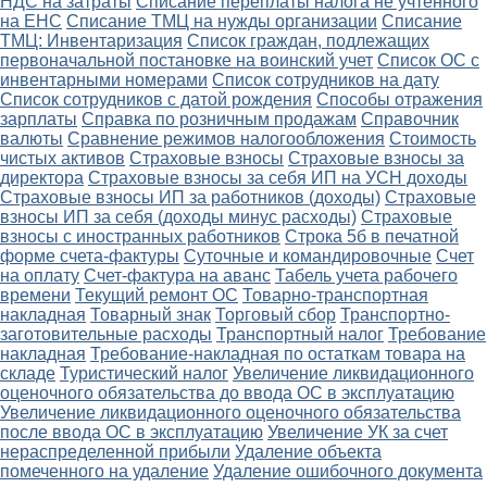
НДС на затраты
Списание переплаты налога не учтенного
на ЕНС
Списание ТМЦ на нужды организации
Списание
ТМЦ: Инвентаризация
Список граждан, подлежащих
первоначальной постановке на воинский учет
Список ОС с
инвентарными номерами
Список сотрудников на дату
Список сотрудников с датой рождения
Способы отражения
зарплаты
Справка по розничным продажам
Справочник
валюты
Сравнение режимов налогообложения
Стоимость
чистых активов
Страховые взносы
Страховые взносы за
директора
Страховые взносы за себя ИП на УСН доходы
Страховые взносы ИП за работников (доходы)
Страховые
взносы ИП за себя (доходы минус расходы)
Страховые
взносы с иностранных работников
Строка 5б в печатной
форме счета-фактуры
Суточные и командировочные
Счет
на оплату
Счет-фактура на аванс
Табель учета рабочего
времени
Текущий ремонт ОС
Товарно-транспортная
накладная
Товарный знак
Торговый сбор
Транспортно-
заготовительные расходы
Транспортный налог
Требование
накладная
Требование-накладная по остаткам товара на
складе
Туристический налог
Увеличение ликвидационного
оценочного обязательства до ввода ОС в эксплуатацию
Увеличение ликвидационного оценочного обязательства
после ввода ОС в эксплуатацию
Увеличение УК за счет
нераспределенной прибыли
Удаление объекта
помеченного на удаление
Удаление ошибочного документа