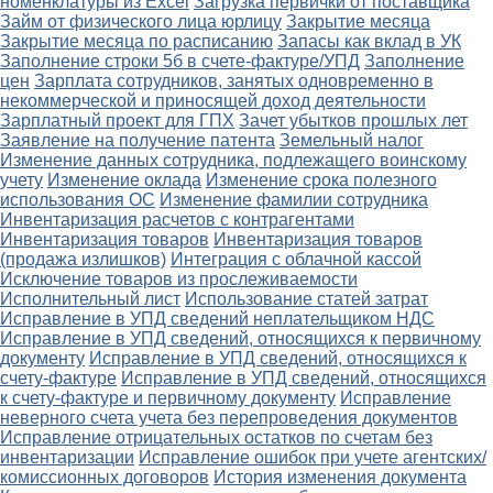
номенклатуры из Excel
Загрузка первички от поставщика
Займ от физического лица юрлицу
Закрытие месяца
Закрытие месяца по расписанию
Запасы как вклад в УК
Заполнение строки 5б в счете-фактуре/УПД
Заполнение
цен
Зарплата сотрудников, занятых одновременно в
некоммерческой и приносящей доход деятельности
Зарплатный проект для ГПХ
Зачет убытков прошлых лет
Заявление на получение патента
Земельный налог
Изменение данных сотрудника, подлежащего воинскому
учету
Изменение оклада
Изменение срока полезного
использования ОС
Изменение фамилии сотрудника
Инвентаризация расчетов с контрагентами
Инвентаризация товаров
Инвентаризация товаров
(продажа излишков)
Интеграция с облачной кассой
Исключение товаров из прослеживаемости
Исполнительный лист
Использование статей затрат
Исправление в УПД сведений неплательщиком НДС
Исправление в УПД сведений, относящихся к первичному
документу
Исправление в УПД сведений, относящихся к
счету-фактуре
Исправление в УПД сведений, относящихся
к счету-фактуре и первичному документу
Исправление
неверного счета учета без перепроведения документов
Исправление отрицательных остатков по счетам без
инвентаризации
Исправление ошибок при учете агентских/
комиссионных договоров
История изменения документа