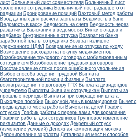
лист
Больничный лист совместителя
Больничный лист
уволенного сотрудника
Больничный пострадавшего от
радиации
Бронирование позиций
Вахтовый метод работы
Ввод данных для расчета зарплаты
Ведомость в банк
Ведомость в кассу
Ведомость на счета
Ведомость через
раздатчика
Взыскания в ведомостях
Вилки окладов и
надбавок
Внутрисменные отпуска
Возврат из банка
заработной платы сотрудника
Возврат излишне
удержанного НДФЛ
Возвращение из отпуска по уходу
Возмещение расходов на покупку медикаментов
Возобновление трудового договора с мобилизованным
сотрудником
Возобновление трудовых договоров
Восстановление стажа после ошибочного увольнения
Выбор способа ведения трудовой
Выплата
благотворительной помощи физлицу
Выплата
вознаграждения по договору ГПХ
Выплата дивидендов
учредителю
Выплаты бывшим сотрудникам
Выплаты за
прошлые периоды
Выплаты при сокращении штата
Выходное пособие
Выходной день в командировке
Вычет с
предыдущего места работы
Вычеты на детей
График
отпусков
График работы с перерывами для кормления
Графики работы для сотрудников
Групповое изменение
реквизитов
Данные о доходах
Декретный отпуск
(изменение условий)
Денежная компенсация молока
Депонирование зарплаты
Детализация мест и способов