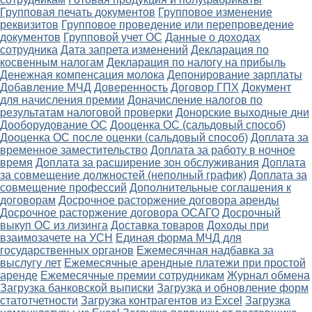
Групповая печать документов
Групповое изменение
реквизитов
Групповое проведение или перепроведение
документов
Групповой учет ОС
Данные о доходах
сотрудника
Дата запрета изменений
Декларация по
косвенным налогам
Декларация по налогу на прибыль
Денежная компенсация молока
Депонирование зарплаты
Добавление МЧД
Доверенность
Договор ГПХ
Документ
для начисления премии
Доначисление налогов по
результатам налоговой проверки
Донорские выходные дни
Дооборудование ОС
Дооценка ОС (сальдовый способ)
Дооценка ОС после оценки (сальдовый способ)
Доплата за
временное заместительство
Доплата за работу в ночное
время
Доплата за расширение зон обслуживания
Доплата
за совмещение должностей (неполный график)
Доплата за
совмещение профессий
Дополнительные соглашения к
договорам
Досрочное расторжение договора аренды
Досрочное расторжение договора ОСАГО
Досрочный
выкуп ОС из лизинга
Доставка товаров
Доходы при
взаимозачете на УСН
Единая форма МЧД для
государственных органов
Ежемесячная надбавка за
выслугу лет
Ежемесячные арендные платежи при простой
аренде
Ежемесячные премии сотрудникам
Журнал обмена
Загрузка банковской выписки
Загрузка и обновление форм
статотчетности
Загрузка контрагентов из Excel
Загрузка