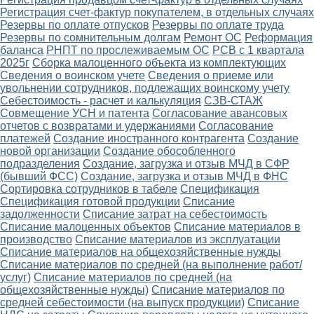
Регистрация счет-фактур покупателем, в отдельных случаях
Резервы по оплате отпусков
Резервы по оплате труда
Резервы по сомнительным долгам
Ремонт ОС
Реформация
баланса
РНПТ по прослеживаемым ОС
РСВ с 1 квартала
2025г
Сборка малоценного объекта из комплектующих
Сведения о воинском учете
Сведения о приеме или
увольнении сотрудников, подлежащих воинскому учету
Себестоимость - расчет и калькуляция
СЗВ-СТАЖ
Совмещение УСН и патента
Согласование авансовых
отчетов с возвратами и удержаниями
Согласование
платежей
Создание иностранного контрагента
Создание
новой организации
Создание обособленного
подразделения
Создание, загрузка и отзыв МЧД в СФР
(бывший ФСС)
Создание, загрузка и отзыв МЧД в ФНС
Сортировка сотрудников в табеле
Спецификация
Спецификация готовой продукции
Списание
задолженности
Списание затрат на себестоимость
Списание малоценных объектов
Списание материалов в
производство
Списание материалов из эксплуатации
Списание материалов на общехозяйственные нужды
Списание материалов по средней (на выполнение работ/
услуг)
Списание материалов по средней (на
общехозяйственные нужды)
Списание материалов по
средней себестоимости (на выпуск продукции)
Списание