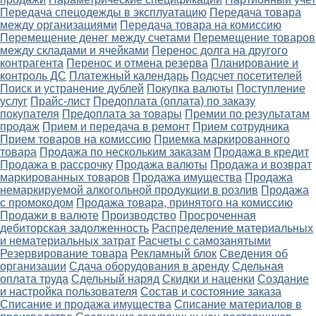
Передача спецодежды в эксплуатацию
Передача товара
между организациями
Передача товара на комиссию
Перемещение денег между счетами
Перемещение товаров
между складами и ячейками
Перенос долга на другого
контрагента
Перенос и отмена резерва
Планирование и
контроль ДС
Платежный календарь
Подсчет посетителей
Поиск и устранение дублей
Покупка валюты
Поступление
услуг
Прайс-лист
Предоплата (оплата) по заказу
покупателя
Предоплата за товары
Премии по результатам
продаж
Прием и передача в ремонт
Прием сотрудника
Прием товаров на комиссию
Приемка маркированного
товара
Продажа по нескольким заказам
Продажа в кредит
Продажа в рассрочку
Продажа валюты
Продажа и возврат
маркированных товаров
Продажа имущества
Продажа
немаркируемой алкогольной продукции в розлив
Продажа
с промокодом
Продажа товара, принятого на комиссию
Продажи в валюте
Производство
Просроченная
дебиторская задолженность
Распределение материальных
и нематериальных затрат
Расчеты с самозанятыми
Резервирование товара
Рекламный блок
Сведения об
организации
Сдача оборудования в аренду
Сдельная
оплата труда
Сдельный наряд
Скидки и наценки
Создание
и настройка пользователя
Состав и состояние заказа
Списание и продажа имущества
Списание материалов в