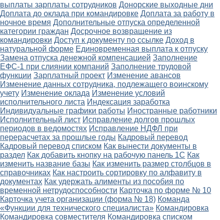
выплаты зарплаты сотрудников
Донорские выходные дни
Доплата до оклада при командировке
Доплата за работу в
ночное время
Дополнительные отпуска определенной
категории граждан
Досрочное возвращение из
командировки
Доступ к документу по ссылке
Доход в
натуральной форме
Единовременная выплата к отпуску
Замена отпуска денежной компенсацией
Заполнение
ЕФС-1 при слиянии компаний
Заполнение трудовой
функции
Зарплатный проект
Изменение авансов
Изменение данных сотрудника, подлежащего воинскому
учету
Изменение оклада
Изменение условий
исполнительного листа
Индексация заработка
Индивидуальные графики работы
Иностранные работники
Исполнительный лист
Исправление долгов прошлых
периодов в ведомостях
Исправление НДФЛ при
перерасчетах за прошлые годы
Кадровый перевод
Кадровый перевод списком
Как вынести документы в
раздел
Как добавить кнопку на рабочую панель 1С
Как
изменить название базы
Как изменить размер столбцов в
справочниках
Как настроить сортировку по алфавиту в
документах
Как удержать алименты из пособия по
временной нетрудоспособности
Карточка по форме № 10
Карточка учета организации (форма № 18)
Команда
«Функции для технического специалиста»
Командировка
Командировка совместителя
Командировка списком