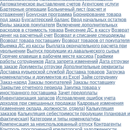
Автоматическое выставление счетов
Агентские услуги
Бартерные операции
Больничный лист (расчет и
отражение)
Бонусная программа
Бронирование товара
под заказ
Бухгалтерский баланс
Ввод начальных остатков
Виды заказов покупателя
Включение дополнительных
расходов в стоимость товара
Внесение ДС в кассу
Возврат
денег на расчетный счет
Возврат и списание спецодежды
Возврат товара поставщику
Возврат товаров от покупателя
Выемка ДС из кассы
Выплата окончательного расчета при
увольнении
Выпуск продукции из давальческого сырья
Горячие клавиши в рабочем месте кассира
Графики
работы сотрудников
Дата запрета изменений
Дата отгрузки
в заказе
Документы отгрузки
Дополнительные реквизиты
Доставка курьерской службой
Доставка товаров
Загрузка
номенклатуры и документов из Excel
Займ сотруднику
Заказ-наряд
Заказы покупателей
Заказы поставщику
Закрытие отчетного периода
Закупка товара у
иностранного поставщика
Зачет предоплаты
Инвентаризация запасов
Исправление ошибок учета
доходов при смешанных продажах
Кадровые изменения
(изменение оклада, должности, отдела)
Калькуляция
заказов
Калькуляция себестоимости продукции (плановая и
фактическая)
Категории и типы номенклатуры
Компенсация за неиспользованный отпуск
Контрагенты
Контроль просроченной кредиторской задолженности