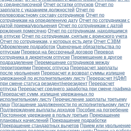
о среднесписочной
Отчет остатки отпусков
Отчет по
зарплате с указанием должностей
Отчет по
половозрастному составу сотрудников
Отчет по
сотрудникам на определенную дату
Отчет по сотрудникам с
датой приема/увольнения
Отчет по сотрудникам с датой
рождения помесячно
Отчет по сотрудникам, находящимся
в отпуске
Отчет по сотрудникам, снятым с воинского учета
Отчет по сотрудникам, у которых есть дети
Отчет СЗВМ
Оформление подработок
Оценочные обязательства по
отпускам
Перевод на бессрочный договор
Перевод
сотрудника в декретном отпуске
Перемещение в другое
подразделение
Перемещение сотрудников между
территориями
Перенос отпуска
Перерасчет зарплаты
после увольнения
Перерасчет и возврат суммы излишне
удержанной по исполнительному листу
Перерасчет НДФЛ
при смене статуса резидент/нерезидент
Перерасчет
отпуска
Перерасчет среднего заработка при смене графика
Перерасчет сумм, излишне удержанных по
исполнительному листу
Перечисление зарплаты третьему
лицу
Погашение задолженности по исполнительному листу
Подтверждение выплаты доходов
Пособие на погребение
Постоянное удержание в пользу третьих
Прекращение
плановых начислений
Прекращение подработки
Прекращение стандартных вычетов
Прием или увольнение
сотрудников подлежащих воинскому учету
Прием на работу