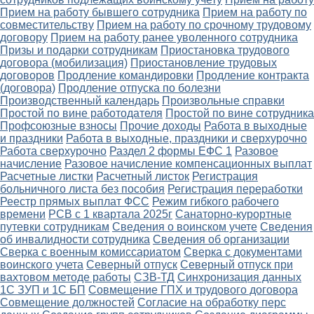
Прием на работу бывшего сотрудника
Прием на работу по
совместительству
Прием на работу по срочному трудовому
договору
Прием на работу ранее уволенного сотрудника
Призы и подарки сотрудникам
Приостановка трудового
договора (мобилизация)
Приостановление трудовых
договоров
Продление командировки
Продление контракта
(договора)
Продление отпуска по болезни
Производственный календарь
Произвольные справки
Простой по вине работодателя
Простой по вине сотрудника
Профсоюзные взносы
Прочие доходы
Работа в выходные
и праздники
Работа в выходные, праздники и сверхурочно
Работа сверхурочно
Раздел 2 формы ЕФС 1
Разовое
начисление
Разовое начисление компенсационных выплат
Расчетные листки
Расчетный листок
Регистрация
больничного листа без пособия
Регистрация переработки
Реестр прямых выплат ФСС
Режим гибкого рабочего
времени
РСВ с 1 квартала 2025г
Санаторно-курортные
путевки сотрудникам
Сведения о воинском учете
Сведения
об инвалидности сотрудника
Сведения об организации
Сверка с военным комиссариатом
Сверка с документами
воинского учета
Северный отпуск
Северный отпуск при
вахтовом методе работы
СЗВ-ТД
Синхронизация данных
1С ЗУП и 1С БП
Совмещение ГПХ и трудового договора
Совмещение должностей
Согласие на обработку перс