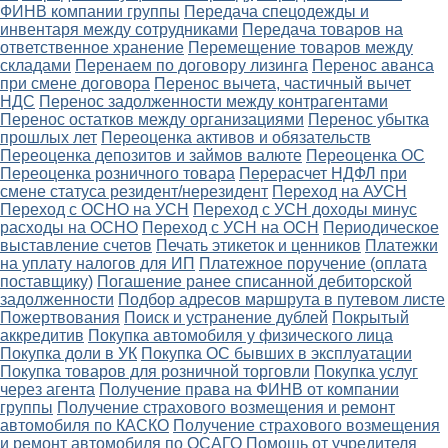
ФИНВ компании группы
Передача спецодежды и
инвентаря между сотрудниками
Передача товаров на
ответственное хранение
Перемещение товаров между
складами
Перенаем по договору лизинга
Перенос аванса
при смене договора
Перенос вычета, частичный вычет
НДС
Перенос задолженности между контрагентами
Перенос остатков между организациями
Перенос убытка
прошлых лет
Переоценка активов и обязательств
Переоценка депозитов и займов валюте
Переоценка ОС
Переоценка розничного товара
Перерасчет НДФЛ при
смене статуса резидент/нерезидент
Переход на АУСН
Переход с ОСНО на УСН
Переход с УСН доходы минус
расходы на ОСНО
Переход с УСН на ОСН
Периодическое
выставление счетов
Печать этикеток и ценников
Платежки
на уплату налогов для ИП
Платежное поручение (оплата
поставщику)
Погашение ранее списанной дебиторской
задолженности
Подбор адресов маршрута в путевом листе
Пожертвования
Поиск и устранение дублей
Покрытый
аккредитив
Покупка автомобиля у физического лица
Покупка доли в УК
Покупка ОС бывших в эксплуатации
Покупка товаров для розничной торговли
Покупка услуг
через агента
Получение права на ФИНВ от компании
группы
Получение страхового возмещения и ремонт
автомобиля по КАСКО
Получение страхового возмещения
и ремонт автомобиля по ОСАГО
Помощь от учредителя