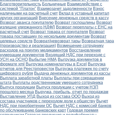
Благотворительность
Больничные
Взаимодействие с
системой "Платон"
Взаимозачет задолженности
Взнос
наличными на расчетный счет
Вклад в уставный капитал
других организаций
Внесение денежных средств в кассу
Возврат аванса покупателю
Возврат госпошлины
Возврат
излишне удержанного НДФЛ
Возврат переплаты с ЕНС на
расчетный счет
Возврат товара от покупателя
Возврат
товара поставщику по нескольким документам
Возврат
целевых средств
Возврат/невозврат тары
Возвратная тара
(производство и реализация)
Возмещение сотруднику
расходов на покупку медикаментов
Восстановление
нумерации документов
Входящий НДС при переходе с
УСН на ОСНО
Выбытие НМА
Выгрузка документов в
формате xml
Выгрузка номенклатуры в Excel
Выгрузка
отчетов для Реестрповесток
Выгрузка платежек по счету
цифрового рубля
Выдача денежных документов из кассы
Выплата заработной платы
Выплаты при сокращении
штата
Выплаты родственникам умершего сотрудника
Выпуск продукции
Выпуск продукции с учетом НЗП
прошлого месяца
Выручка, прибыль, отчет по продажам
Выставление УПД
Выход из состава ООО
Выход из
состава участников с переходом доли к обществу
Вычет
НДС при приобретении ОС
Вычет НДС с комиссий банков
по обслуживанию банковских карт
Годовая премия
сотрудникам
Готовая продукция и полуфабрикаты