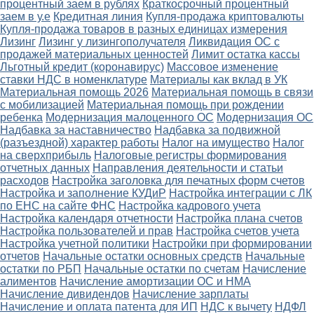
процентный заем в рублях
Краткосрочный процентный
заем в у.е
Кредитная линия
Купля-продажа криптовалюты
Купля-продажа товаров в разных единицах измерения
Лизинг
Лизинг у лизингополучателя
Ликвидация ОС с
продажей материальных ценностей
Лимит остатка кассы
Льготный кредит (коронавирус)
Массовое изменение
ставки НДС в номенклатуре
Материалы как вклад в УК
Материальная помощь 2026
Материальная помощь в связи
с мобилизацией
Материальная помощь при рождении
ребенка
Модернизация малоценного ОС
Модернизация ОС
Надбавка за наставничество
Надбавка за подвижной
(разъездной) характер работы
Налог на имущество
Налог
на сверхприбыль
Налоговые регистры формирования
отчетных данных
Направления деятельности и статьи
расходов
Настройка заголовка для печатных форм счетов
Настройка и заполнение КУДиР
Настройка интеграции с ЛК
по ЕНС на сайте ФНС
Настройка кадрового учета
Настройка календаря отчетности
Настройка плана счетов
Настройка пользователей и прав
Настройка счетов учета
Настройка учетной политики
Настройки при формировании
отчетов
Начальные остатки основных средств
Начальные
остатки по РБП
Начальные остатки по счетам
Начисление
алиментов
Начисление амортизации ОС и НМА
Начисление дивидендов
Начисление зарплаты
Начисление и оплата патента для ИП
НДС к вычету
НДФЛ