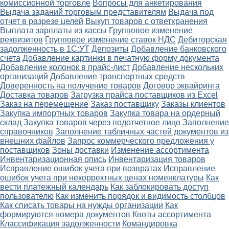
комиссионной торговле
Вопросы для анкетирования
Выдача заданий торговым представителям
Выдача под
отчет в разрезе целей
Выкуп товаров с ответхранения
Выплата зарплаты из кассы
Групповое изменение
реквизитов
Групповое изменение ставок НДС
Дебиторская
задолженность в 1С:УТ
Депозиты
Добавление банковского
счета
Добавление картинки в печатную форму документа
Добавление колонок в прайс-лист
Добавление нескольких
организаций
Добавление транспортных средств
Доверенность на получение товаров
Договор эквайринга
Доставка товаров
Загрузка прайса поставщиков из Excel
Заказ на перемещение
Заказ поставщику
Заказы клиентов
Закупка импортных товаров
Закупка товара на ордерный
склад
Закупка товаров через подотчетное лицо
Заполнение
справочников
Заполнение табличных частей документов из
внешних файлов
Запрос коммерческого предложения у
поставщиков
Зоны доставки
Изменение ассортимента
Инвентаризационная опись
Инвентаризация товаров
Исправление ошибок учета при возвратах
Исправление
ошибок учета при некорректных ценах номенклатуры
Как
вести платежный календарь
Как заблокировать доступ
пользователю
Как изменить порядок и видимость столбцов
Как списать товары на нужды организации
Как
формируются номера документов
Квоты ассортимента
Классификация задолженности
Командировка