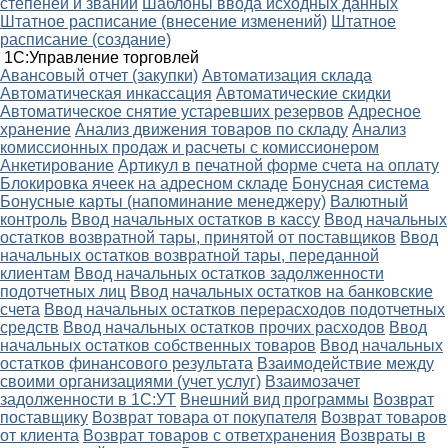
степеней и званий
Шаблоны ввода исходных данных
Штатное расписание (внесение изменений)
Штатное
расписание (создание)
1С:Управление торговлей
Авансовый отчет (закупки)
Автоматизация склада
Автоматическая инкассация
Автоматические скидки
Автоматическое снятие устаревших резервов
Адресное
хранение
Анализ движения товаров по складу
Анализ
комиссионных продаж и расчеты с комиссионером
Анкетирование
Артикул в печатной форме счета на оплату
Блокировка ячеек на адресном складе
Бонусная система
Бонусные карты (напоминание менеджеру)
Валютный
контроль
Ввод начальных остатков в кассу
Ввод начальных
остатков возвратной тары, принятой от поставщиков
Ввод
начальных остатков возвратной тары, переданной
клиентам
Ввод начальных остатков задолженности
подотчетных лиц
Ввод начальных остатков на банковские
счета
Ввод начальных остатков перерасходов подотчетных
средств
Ввод начальных остатков прочих расходов
Ввод
начальных остатков собственных товаров
Ввод начальных
остатков финансового результата
Взаимодействие между
своими организациями (учет услуг)
Взаимозачет
задолженности в 1С:УТ
Внешний вид программы
Возврат
поставщику
Возврат товара от покупателя
Возврат товаров
от клиента
Возврат товаров с ответхранения
Возвраты в