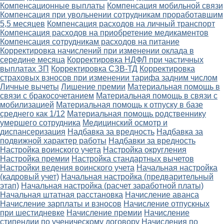
Компенсационные выплаты
Компенсация мобильной связи
Компенсация при увольнении сотрудникам проработавшим
5,5 месяцев
Компенсация расходов на личный транспорт
Компенсация расходов на приобретение медикаментов
Компенсация сотрудникам расходов на питание
Корректировка начислений при изменении оклада в
середине месяца
Корректировка НДФЛ при частичных
выплатах ЗП
Корректировка СЗВ-ТД
Корректировка
страховых взносов при изменении тарифа задним числом
Личные вычеты
Лишение премии
Материальная помощь в
связи с бракосочетанием
Материальная помощь в связи с
мобилизацией
Материальная помощь к отпуску в базе
среднего как 1/12
Материальная помощь родственнику
умершего сотрудника
Медицинский осмотр и
диспансеризация
Надбавка за вредность
Надбавка за
подвижной характер работы
Надбавки за вредность
Настройка воинского учета
Настройка округления
Настройка премии
Настройка стандартных вычетов
Настройки ведения воинского учета
Начальная настройка
(кадровый учет)
Начальная настройка (предварительный
этап)
Начальная настройка (расчет заработной платы)
Начальная штатная расстановка
Начисление аванса
Начисление зарплаты и взносов
Начисление отпускных
при шестидневке
Начисление премии
Начисление
стипендии по ученическому договору
Начисления по