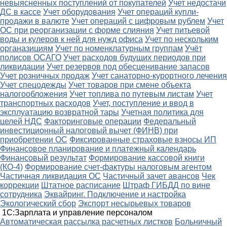
невыясненных поступлений от покупателей
Учет недостачи
ДС в кассе
Учет оборудования
Учет операций купли-
продажи в валюте
Учет операций с цифровым рублем
Учет
ОС при реорганизации с форме слияния
Учет питьевой
воды и кулеров к ней для нужд офиса
Учет по нескольким
органазициям
Учет по номенклатурным группам
Учёт
полисов ОСАГО
Учет расходов будущих периодов при
ликвидации
Учет резервов под обесценивание запасов
Учет розничных продаж
Учет санаторно-курортного лечения
Учет спецодежды
Учет товаров при смене объекта
налогообложения
Учет топлива по путевым листам
Учет
транспортных расходов
Учет, поступление и ввод в
эксплуатацию возвратной тары
Учетная политика для
целей НДС
Факторинговые операции
Федеральный
инвестиционный налоговый вычет (ФИНВ) при
приобретении ОС
Фиксированные страховые взносы ИП
Финансовое планирование и платежный календарь
Финансовый результат
Формирование кассовой книги
(КО-4)
Формирование счет-фактуры налоговым агентом
Частичная ликвидация ОС
Частичный зачет авансов
Чек
коррекции
Штатное расписание
Штраф ГИБДД по вине
сотрудника
Эквайринг. Подключение и настройка
Экологический сбор
Экспорт несырьевых товаров
1С:Зарплата и управление персоналом
Автоматическая рассылка расчетных листков
Больничный