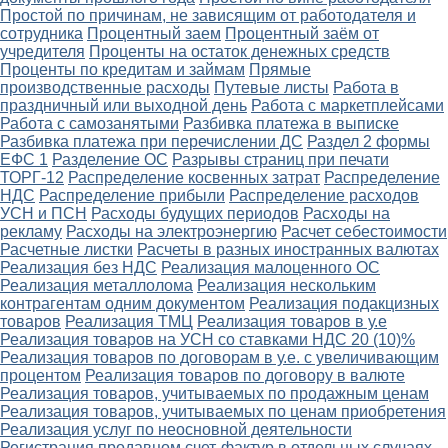
Простой по причинам, не зависящим от работодателя и
сотрудника
Процентный заем
Процентный заём от
учредителя
Проценты на остаток денежных средств
Проценты по кредитам и займам
Прямые
производственные расходы
Путевые листы
Работа в
праздничный или выходной день
Работа с маркетплейсами
Работа с самозанятыми
Разбивка платежа в выписке
Разбивка платежа при перечислении ДС
Раздел 2 формы
ЕФС 1
Разделение ОС
Разрывы страниц при печати
ТОРГ-12
Распределение косвенных затрат
Распределение
НДС
Распределение прибыли
Распределение расходов
УСН и ПСН
Расходы будущих периодов
Расходы на
рекламу
Расходы на электроэнергию
Расчет себестоимости
Расчетные листки
Расчеты в разных иностранных валютах
Реализация без НДС
Реализация малоценного ОС
Реализация металлолома
Реализация нескольким
контрагентам одним документом
Реализация подакцизных
товаров
Реализация ТМЦ
Реализация товаров в у.е
Реализация товаров на УСН со ставками НДС 20 (10)%
Реализация товаров по договорам в у.е. с увеличивающим
процентом
Реализация товаров по договору в валюте
Реализация товаров, учитываемых по продажным ценам
Реализация товаров, учитываемых по ценам приобретения
Реализация услуг по неосновной деятельности
Регистрация продавцом счет-фактур в отдельных случаях