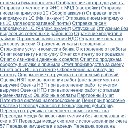
от печати бумажного чека
Отображение автора документа
Отправка отчетности в ФНС с МЧД (настройки)
Отправка
писем напрямую из 1С (Google аккаунт)
Отправка писем
напрямую из 1С (Mail аккаунт)
Отправка писем напрямую
из 1С (для корпоративной почты)
Отправка писем
напрямую из 1С (Яндекс аккаунт)
Отпускные
Отпускные без
выделения северных и районного
Отражение кредитов и
займов
Отражение начисления НДС
Отражение оплат по
договору цессии
Отражение уплаты госпошлины
Отражение услуг и комиссии банка
Отстранение от работы
Отчет комитенту на покупку
Отчет комитенту по продажам
Отчет о движении денежных средств
Отчет по продажам,
обороту, выручке и прибыли
Отчет производства за смену
Отчетность ИП на патенте
Оформление на работу по
патенту
Оформление сотрудника на неполный рабочий
Оценка НЗП при выполнении работ (вне зависимости от
выручки)
Оценка НЗП при выполнении работ (с учетом
выручки)
Оценка НПЗ при выполнении работ (с этапами
номенклатуры)
Ошибочные оплаты
Партионный учет
Патентная система налогообложения
Пени при просрочке
платежа
Перевод авансов в безнадежную дебиторку
Перевод сотрудника с внешнего совместительства
Переводы между банковскими счетами без использования
счета 57
Переводы между счетами с использованием счета
57
Передача имущества в аренду
Передача права на