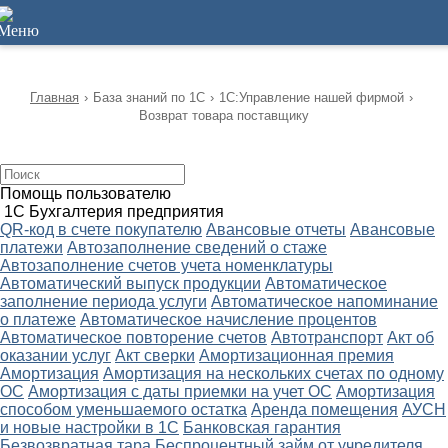
12
Главная
›
База знаний по 1С
›
1С:Управление нашей фирмой
›
Возврат товара поставщику
Помощь пользователю
1С Бухгалтерия предприятия
QR-код в счете покупателю
Авансовые отчеты
Авансовые
платежи
Автозаполнение сведений о стаже
Автозаполнение счетов учета номенклатуры
Автоматический выпуск продукции
Автоматическое
заполнение периода услуги
Автоматическое напоминание
о платеже
Автоматическое начисление процентов
Автоматическое повторение счетов
Автотранспорт
Акт об
оказании услуг
Акт сверки
Амортизационная премия
Амортизация
Амортизация на нескольких счетах по одному
ОС
Амортизация с даты приемки на учет ОС
Амортизация
способом уменьшаемого остатка
Аренда помещения
АУСН
и новые настройки в 1С
Банковская гарантия
Безвозвратная тара
Беспроцентный займ от учредителя