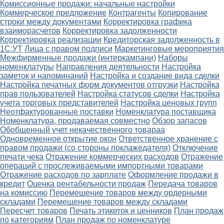
Комиссионные продажи: начальные настройки
Коммерческое предложение
Контрагенты
Копирование
строки между документами
Корректировка графика
взаиморасчетов
Корректировка задолженности
Корректировка реализации
Кредиторская задолженность в
1С:УТ
Лица с правом подписи
Маркетинговые мероприятия
Межфирменные продажи (интеркампани)
Наборы
номенклатуры
Направления деятельности
Настройка
заметок и напоминаний
Настройка и создание вида сделки
Настройка печатных форм документов отгрузки
Настройка
прав пользователей
Настройка статусов сделки
Настройка
учета торговых представителей
Настройка ценовых групп
Неотфактурованные поставки
Номенклатура поставщика
Номенклатура, продаваемая совместно
Обзор запасов
Обобщенный учет некачественного товараа
Одновременное открытие окон
Ответственное хранение с
правом продажи (со стороны поклажедателя)
Отключение
печати чека
Отражение коммерческих расходов
Отражение
операций с прослеживаемыми импортными товарами
Отражение расходов по зарплате
Оформление продажи в
кредит
Оценка рентабельности продаж
Передача товаров
на комиссию
Перемещение товаров между ордерными
складами
Перемещение товаров между складами
Пересчет товаров
Печать этикеток и ценников
План продаж
по категориям
План продаж по номенклатуре