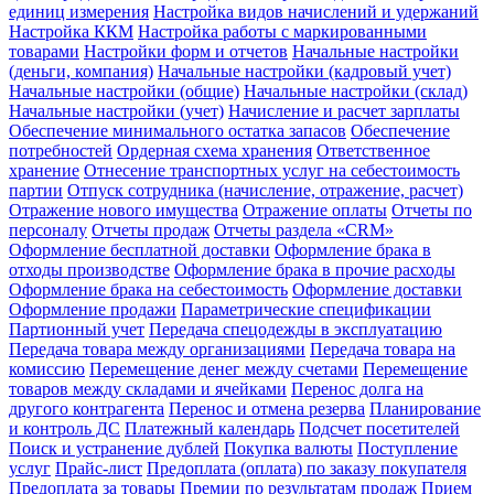
единиц измерения
Настройка видов начислений и удержаний
Настройка ККМ
Настройка работы с маркированными
товарами
Настройки форм и отчетов
Начальные настройки
(деньги, компания)
Начальные настройки (кадровый учет)
Начальные настройки (общие)
Начальные настройки (склад)
Начальные настройки (учет)
Начисление и расчет зарплаты
Обеспечение минимального остатка запасов
Обеспечение
потребностей
Ордерная схема хранения
Ответственное
хранение
Отнесение транспортных услуг на себестоимость
партии
Отпуск сотрудника (начисление, отражение, расчет)
Отражение нового имущества
Отражение оплаты
Отчеты по
персоналу
Отчеты продаж
Отчеты раздела «CRM»
Оформление бесплатной доставки
Оформление брака в
отходы производстве
Оформление брака в прочие расходы
Оформление брака на себестоимость
Оформление доставки
Оформление продажи
Параметрические спецификации
Партионный учет
Передача спецодежды в эксплуатацию
Передача товара между организациями
Передача товара на
комиссию
Перемещение денег между счетами
Перемещение
товаров между складами и ячейками
Перенос долга на
другого контрагента
Перенос и отмена резерва
Планирование
и контроль ДС
Платежный календарь
Подсчет посетителей
Поиск и устранение дублей
Покупка валюты
Поступление
услуг
Прайс-лист
Предоплата (оплата) по заказу покупателя
Предоплата за товары
Премии по результатам продаж
Прием