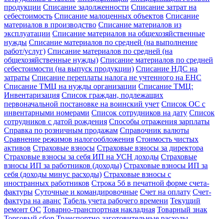
продукции
Списание задолженности
Списание затрат на
себестоимость
Списание малоценных объектов
Списание
материалов в производство
Списание материалов из
эксплуатации
Списание материалов на общехозяйственные
нужды
Списание материалов по средней (на выполнение
работ/услуг)
Списание материалов по средней (на
общехозяйственные нужды)
Списание материалов по средней
себестоимости (на выпуск продукции)
Списание НДС на
затраты
Списание переплаты налога не учтенного на ЕНС
Списание ТМЦ на нужды организации
Списание ТМЦ:
Инвентаризация
Список граждан, подлежащих
первоначальной постановке на воинский учет
Список ОС с
инвентарными номерами
Список сотрудников на дату
Список
сотрудников с датой рождения
Способы отражения зарплаты
Справка по розничным продажам
Справочник валюты
Сравнение режимов налогообложения
Стоимость чистых
активов
Страховые взносы
Страховые взносы за директора
Страховые взносы за себя ИП на УСН доходы
Страховые
взносы ИП за работников (доходы)
Страховые взносы ИП за
себя (доходы минус расходы)
Страховые взносы с
иностранных работников
Строка 5б в печатной форме счета-
фактуры
Суточные и командировочные
Счет на оплату
Счет-
фактура на аванс
Табель учета рабочего времени
Текущий
ремонт ОС
Товарно-транспортная накладная
Товарный знак
Торговый сбор
Транспортно-заготовительные расходы