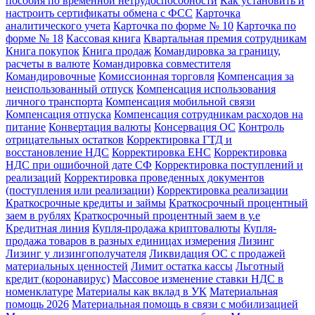
пособия по временной нетрудоспособности
Как установить и
настроить сертификаты обмена с ФСС
Карточка
аналитического учета
Карточка по форме № 10
Карточка по
форме № 18
Кассовая книга
Квартальная премия сотрудникам
Книга покупок
Книга продаж
Командировка за границу,
расчеты в валюте
Командировка совместителя
Командировочные
Комиссионная торговля
Компенсация за
неиспользованный отпуск
Компенсация использования
личного транспорта
Компенсация мобильной связи
Компенсация отпуска
Компенсация сотрудникам расходов на
питание
Конвертация валюты
Консервация ОС
Контроль
отрицательных остатков
Корректировка ГТД и
восстановление НДС
Корректировка ЕНС
Корректировка
НДС при ошибочной дате СФ
Корректировка поступлений и
реализаций
Корректировка проведенных документов
(поступления или реализации)
Корректировка реализации
Краткосрочные кредиты и займы
Краткосрочный процентный
заем в рублях
Краткосрочный процентный заем в у.е
Кредитная линия
Купля-продажа криптовалюты
Купля-
продажа товаров в разных единицах измерения
Лизинг
Лизинг у лизингополучателя
Ликвидация ОС с продажей
материальных ценностей
Лимит остатка кассы
Льготный
кредит (коронавирус)
Массовое изменение ставки НДС в
номенклатуре
Материалы как вклад в УК
Материальная
помощь 2026
Материальная помощь в связи с мобилизацией