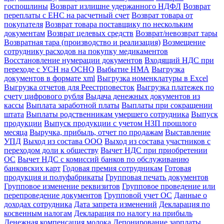
госпошлины
Возврат излишне удержанного НДФЛ
Возврат
переплаты с ЕНС на расчетный счет
Возврат товара от
покупателя
Возврат товара поставщику по нескольким
документам
Возврат целевых средств
Возврат/невозврат тары
Возвратная тара (производство и реализация)
Возмещение
сотруднику расходов на покупку медикаментов
Восстановление нумерации документов
Входящий НДС при
переходе с УСН на ОСНО
Выбытие НМА
Выгрузка
документов в формате xml
Выгрузка номенклатуры в Excel
Выгрузка отчетов для Реестрповесток
Выгрузка платежек по
счету цифрового рубля
Выдача денежных документов из
кассы
Выплата заработной платы
Выплаты при сокращении
штата
Выплаты родственникам умершего сотрудника
Выпуск
продукции
Выпуск продукции с учетом НЗП прошлого
месяца
Выручка, прибыль, отчет по продажам
Выставление
УПД
Выход из состава ООО
Выход из состава участников с
переходом доли к обществу
Вычет НДС при приобретении
ОС
Вычет НДС с комиссий банков по обслуживанию
банковских карт
Годовая премия сотрудникам
Готовая
продукция и полуфабрикаты
Групповая печать документов
Групповое изменение реквизитов
Групповое проведение или
перепроведение документов
Групповой учет ОС
Данные о
доходах сотрудника
Дата запрета изменений
Декларация по
косвенным налогам
Декларация по налогу на прибыль
Денежная компенсация молока
Депонирование зарплаты