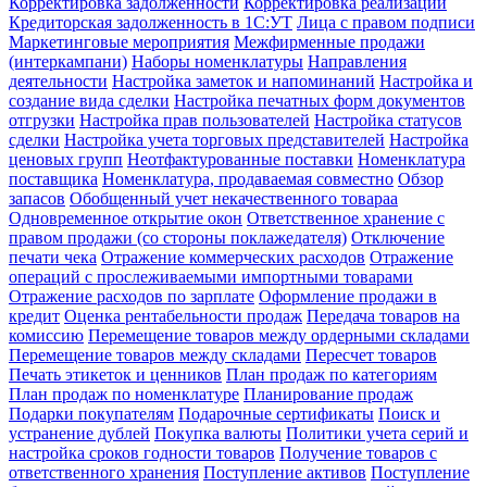
Корректировка задолженности
Корректировка реализации
Кредиторская задолженность в 1С:УТ
Лица с правом подписи
Маркетинговые мероприятия
Межфирменные продажи
(интеркампани)
Наборы номенклатуры
Направления
деятельности
Настройка заметок и напоминаний
Настройка и
создание вида сделки
Настройка печатных форм документов
отгрузки
Настройка прав пользователей
Настройка статусов
сделки
Настройка учета торговых представителей
Настройка
ценовых групп
Неотфактурованные поставки
Номенклатура
поставщика
Номенклатура, продаваемая совместно
Обзор
запасов
Обобщенный учет некачественного товараа
Одновременное открытие окон
Ответственное хранение с
правом продажи (со стороны поклажедателя)
Отключение
печати чека
Отражение коммерческих расходов
Отражение
операций с прослеживаемыми импортными товарами
Отражение расходов по зарплате
Оформление продажи в
кредит
Оценка рентабельности продаж
Передача товаров на
комиссию
Перемещение товаров между ордерными складами
Перемещение товаров между складами
Пересчет товаров
Печать этикеток и ценников
План продаж по категориям
План продаж по номенклатуре
Планирование продаж
Подарки покупателям
Подарочные сертификаты
Поиск и
устранение дублей
Покупка валюты
Политики учета серий и
настройка сроков годности товаров
Получение товаров с
ответственного хранения
Поступление активов
Поступление