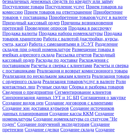
безналичных денежных средств по кредиту или займу
Поступление товара
Поступление услуг
Прием товаров на
комиссию
Прием товаров на ответхранение
Приобретение
товаров у поставщика
Приобретение товаров/услуг в валюте
Приходный кассовый ордер
Причины возникновения
претензий
Проведение опросов
Продажа в рассрочку
Продажа валюты
Продажа набора номенклатуры
Продажа
товаров хранителю
Работа с валютой (настройки, курсы,
счета, касса)
Работа с самозанятыми в 1С:УТ
Разделение
складов при одной номенклатуре
Размещение товара в
ячейках адресного склада
Рассылка отчетов
Расходный
кассовый ордер
Расходы по доставке
Расхождения с
поставщиком
Расчеты и сверка с клиентами
Расчеты и сверка
с поставщиками
Реализация и возврат комиссионного товара
Реализация по нескольким заказам клиента
Реализация товара
с ордерного склада
Реализация товаров/услуг в валюте
Роли
контактных лиц
Ручные скидки
Сборка и разборка товаров
Сведения о предприятии
Сегментирование клиентов
Синхронизация данных 1УТ и 1С БП
Соглашения о закупке
Создание видов цен
Создание договоров с клиентами
Создание зон доставки курьеров
Создание источников
данных планирования
Создание кассы ККМ
Создание
номенклатуры
Создание номенклатуры со статусом "Не
годен"
Создание поручений экспедиторам
Создание
претензии
Создание сделки
Создание склада
Создание