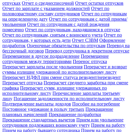
отпусках
Отчет о среднесписочной
Отчет остатки отпусков
Отчет по зарплате с указанием должностей
Отчет по
половозрастному составу сотрудников
Отчет по сотрудникам
на определенную дату
Отчет по сотрудникам с датой приема/
увольнения
Отчет по сотрудникам с датой рождения
помесячно
Отчет по сотрудникам, находящимся в отпуске
Отчет по сотрудникам, снятым с воинского учета
Отчет по
сотрудникам, у которых есть дети
Отчет СЗВМ
Оформление
подработок
Оценочные обязательства по отпускам
Перевод на
бессрочный договор
Перевод сотрудника в декретном отпуске
Перемещение в другое подразделение
Перемещение
сотрудников между территориями
Перенос отпуска
Перерасчет зарплаты после увольнения
Перерасчет и возврат
суммы излишне удержанной по исполнительному листу
Перерасчет НДФЛ при смене статуса резидент/нерезидент
Перерасчет отпуска
Перерасчет среднего заработка при смене
графика
Перерасчет сумм, излишне удержанных по
исполнительному листу
Перечисление зарплаты третьему
лицу
Погашение задолженности по исполнительному листу
Подтверждение выплаты доходов
Пособие на погребение
Постоянное удержание в пользу третьих
Прекращение
плановых начислений
Прекращение подработки
Прекращение стандартных вычетов
Прием или увольнение
сотрудников подлежащих воинскому учету
Прием на работу
Прием на работу бывшего сотрудника
Прием на работу по