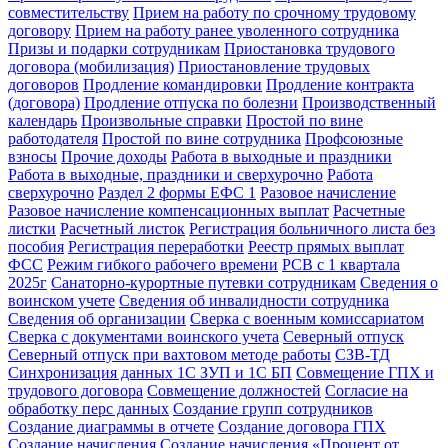
совместительству
Прием на работу по срочному трудовому
договору
Прием на работу ранее уволенного сотрудника
Призы и подарки сотрудникам
Приостановка трудового
договора (мобилизация)
Приостановление трудовых
договоров
Продление командировки
Продление контракта
(договора)
Продление отпуска по болезни
Производственный
календарь
Произвольные справки
Простой по вине
работодателя
Простой по вине сотрудника
Профсоюзные
взносы
Прочие доходы
Работа в выходные и праздники
Работа в выходные, праздники и сверхурочно
Работа
сверхурочно
Раздел 2 формы ЕФС 1
Разовое начисление
Разовое начисление компенсационных выплат
Расчетные
листки
Расчетный листок
Регистрация больничного листа без
пособия
Регистрация переработки
Реестр прямых выплат
ФСС
Режим гибкого рабочего времени
РСВ с 1 квартала
2025г
Санаторно-курортные путевки сотрудникам
Сведения о
воинском учете
Сведения об инвалидности сотрудника
Сведения об организации
Сверка с военным комиссариатом
Сверка с документами воинского учета
Северный отпуск
Северный отпуск при вахтовом методе работы
СЗВ-ТД
Синхронизация данных 1С ЗУП и 1С БП
Совмещение ГПХ и
трудового договора
Совмещение должностей
Согласие на
обработку перс данных
Создание групп сотрудников
Создание диаграммы в отчете
Создание договора ГПХ
Создание начисления
Создание начисления «Процент от