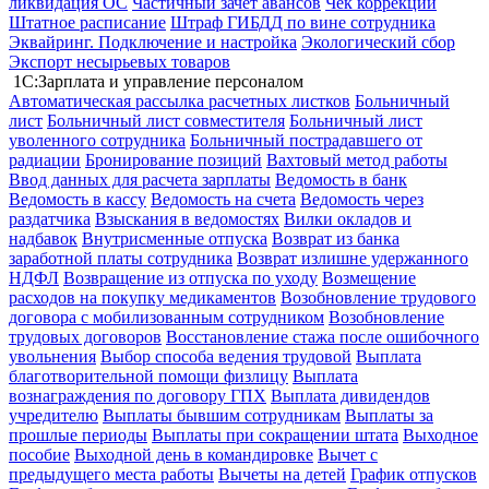
ликвидация ОС
Частичный зачет авансов
Чек коррекции
Штатное расписание
Штраф ГИБДД по вине сотрудника
Эквайринг. Подключение и настройка
Экологический сбор
Экспорт несырьевых товаров
1С:Зарплата и управление персоналом
Автоматическая рассылка расчетных листков
Больничный
лист
Больничный лист совместителя
Больничный лист
уволенного сотрудника
Больничный пострадавшего от
радиации
Бронирование позиций
Вахтовый метод работы
Ввод данных для расчета зарплаты
Ведомость в банк
Ведомость в кассу
Ведомость на счета
Ведомость через
раздатчика
Взыскания в ведомостях
Вилки окладов и
надбавок
Внутрисменные отпуска
Возврат из банка
заработной платы сотрудника
Возврат излишне удержанного
НДФЛ
Возвращение из отпуска по уходу
Возмещение
расходов на покупку медикаментов
Возобновление трудового
договора с мобилизованным сотрудником
Возобновление
трудовых договоров
Восстановление стажа после ошибочного
увольнения
Выбор способа ведения трудовой
Выплата
благотворительной помощи физлицу
Выплата
вознаграждения по договору ГПХ
Выплата дивидендов
учредителю
Выплаты бывшим сотрудникам
Выплаты за
прошлые периоды
Выплаты при сокращении штата
Выходное
пособие
Выходной день в командировке
Вычет с
предыдущего места работы
Вычеты на детей
График отпусков