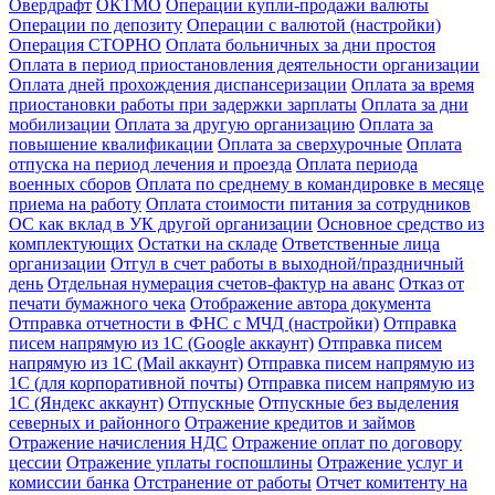
Овердрафт
ОКТМО
Операции купли-продажи валюты
Операции по депозиту
Операции с валютой (настройки)
Операция СТОРНО
Оплата больничных за дни простоя
Оплата в период приостановления деятельности организации
Оплата дней прохождения диспансеризации
Оплата за время
приостановки работы при задержки зарплаты
Оплата за дни
мобилизации
Оплата за другую организацию
Оплата за
повышение квалификации
Оплата за сверхурочные
Оплата
отпуска на период лечения и проезда
Оплата периода
военных сборов
Оплата по среднему в командировке в месяце
приема на работу
Оплата стоимости питания за сотрудников
ОС как вклад в УК другой организации
Основное средство из
комплектующих
Остатки на складе
Ответственные лица
организации
Отгул в счет работы в выходной/праздничный
день
Отдельная нумерация счетов-фактур на аванс
Отказ от
печати бумажного чека
Отображение автора документа
Отправка отчетности в ФНС с МЧД (настройки)
Отправка
писем напрямую из 1С (Google аккаунт)
Отправка писем
напрямую из 1С (Mail аккаунт)
Отправка писем напрямую из
1С (для корпоративной почты)
Отправка писем напрямую из
1С (Яндекс аккаунт)
Отпускные
Отпускные без выделения
северных и районного
Отражение кредитов и займов
Отражение начисления НДС
Отражение оплат по договору
цессии
Отражение уплаты госпошлины
Отражение услуг и
комиссии банка
Отстранение от работы
Отчет комитенту на