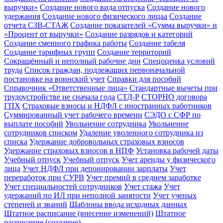
выручки»
Создание нового вида отпуска
Создание нового
удержания
Создание нового физического лицаа
Создание
отчета СЗВ-СТАЖ
Создание показателей «Сумма выручки» и
«Процент от выручки»
Создание разрядов и категорий
Создание сменного графика работы
Создание табеля
Создание тарифных групп
Создание территорий
Сокращённый и неполный рабочие дни
Спецоценка условий
труда
Список граждан, подлежащих первоначальной
постановке на воинский учет
Справки для пособий
Справочник «Ответственные лица»
Стандартные вычеты при
трудоустройстве не сначала года
СТД-Р
СТОРНО договора
ГПХ
Страховые взносы и НДФЛ с иностранных работников
Суммированный учет рабочего времени
СЭДО с СФР по
выплате пособий
Увольнение сотрудника
Увольнение
сотрудников списком
Удаление уволенного сотрудника из
списка
Удержание добровольных страховых взносов
Удержание страховых взносов в НПФ
Установка рабочей даты
Учебный отпуск
Учебный отпуск
Учет аренды у физического
лица
Учет НДФЛ при депонировании зарплаты
Учет
переработок при СУРВ
Учет премий в среднем заработке
Учет специальностей сотрудников
Учет стажа
Учет
удержаний по ИЛ при неполной занятости
Учет ученых
степеней и званий
Шаблоны ввода исходных данных
Штатное расписание (внесение изменений)
Штатное
расписание (создание)