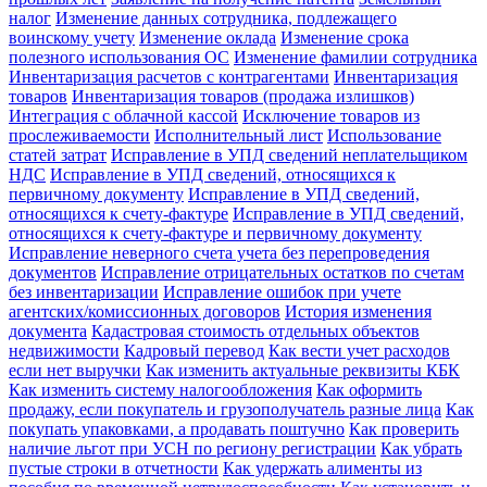
налог
Изменение данных сотрудника, подлежащего
воинскому учету
Изменение оклада
Изменение срока
полезного использования ОС
Изменение фамилии сотрудника
Инвентаризация расчетов с контрагентами
Инвентаризация
товаров
Инвентаризация товаров (продажа излишков)
Интеграция с облачной кассой
Исключение товаров из
прослеживаемости
Исполнительный лист
Использование
статей затрат
Исправление в УПД сведений неплательщиком
НДС
Исправление в УПД сведений, относящихся к
первичному документу
Исправление в УПД сведений,
относящихся к счету-фактуре
Исправление в УПД сведений,
относящихся к счету-фактуре и первичному документу
Исправление неверного счета учета без перепроведения
документов
Исправление отрицательных остатков по счетам
без инвентаризации
Исправление ошибок при учете
агентских/комиссионных договоров
История изменения
документа
Кадастровая стоимость отдельных объектов
недвижимости
Кадровый перевод
Как вести учет расходов
если нет выручки
Как изменить актуальные реквизиты КБК
Как изменить систему налогообложения
Как оформить
продажу, если покупатель и грузополучатель разные лица
Как
покупать упаковками, а продавать поштучно
Как проверить
наличие льгот при УСН по региону регистрации
Как убрать
пустые строки в отчетности
Как удержать алименты из