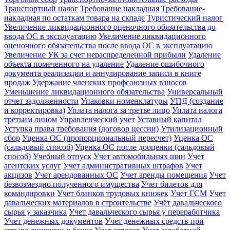
Транспортный налог
Требование накладная
Требование-
накладная по остаткам товара на складе
Туристический налог
Увеличение ликвидационного оценочного обязательства до
ввода ОС в эксплуатацию
Увеличение ликвидационного
оценочного обязательства после ввода ОС в эксплуатацию
Увеличение УК за счет нераспределенной прибыли
Удаление
объекта помеченного на удаление
Удаление ошибочного
документа реализации и аннулирование записи в книге
продаж
Удержание членских профсоюзных взносов
Уменьшение ликвидационного обязательства
Универсальный
отчет задолженности
Упаковки номенклатуры
УПД (создание
и корректировка)
Уплата налога за третье лицо
Уплата налога
третьим лицом
Управленческий учет
Уставный капитал
Уступка права требования (договор цессии)
Утилизационный
сбор
Уценка ОС (пропорциональный пересчет)
Уценка ОС
(сальдовый способ)
Уценка ОС после дооценки (сальдовый
способ)
Учебный отпуск
Учет автомобильных шин
Учет
агентских услуг
Учет административных штрафов
Учет
акцизов
Учет арендованных ОС
Учет аренды помещения
Учет
безвозмездно полученного имущества
Учет билетов для
командировки
Учет бланков трудовых книжек
Учет ГСМ
Учет
давальческих материалов в строительстве
Учёт давальческого
сырья у заказчика
Учет давальческого сырья у переработчика
Учет денежных документов
Учет денежных средств при