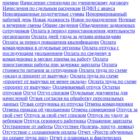
премии
Начисление стипендии по ученическому договору
Начисления по сдельным расценкам
НДФЛ с аванса
Невозвращенные подотчетные суммы
Ненормированный
рабочий день
Новая должность
Новое подразделение
Ночные
и вечерние смены
Общие сведения
Объединение задвоенных
сотрудников
Оплата в период приостановления деятельности
организации
Оплата дней ухода за детьми-инвалидами
Оплата за период повышения квалификации
Оплата
командировки в отдельные регионы
Оплата отпуска с
последующим увольнением
Оплата по среднему в
командировке в месяце приема на работу
Оплата
приостановки работы при задержке зарплаты
Оплата
стоимости питания за сотрудников
Оплата труда по схеме
«оклад и процент от выручки»
Оплата труда по схеме
«процент от выручки не менее оклада»
Оплата труда по схеме
«процент от выручки»
Оплачиваемый отпуск
Остатки
отпусков
Отгул
Отгул списком
Отдельные документы для
начислений
Отзыв согласия на обработку персональных
данных
Отзыв сотрудника из отпуска
Отмена командировки
Отмена приказа об увольнении
Отмена совмещения
Отпуск за
свой счет
Отпуск за свой счет списком
Отпуск по уходу за
ребенком
Отпуск сезонного работника
Отражение зарплаты
Отстранение от работы
Отсутствие (болезнь, прогул, неявка)
Отсутствие с сохранением оплаты
Отчет «Реестр обученных
по охране труда лиц»
Отчет о плановых и фактических