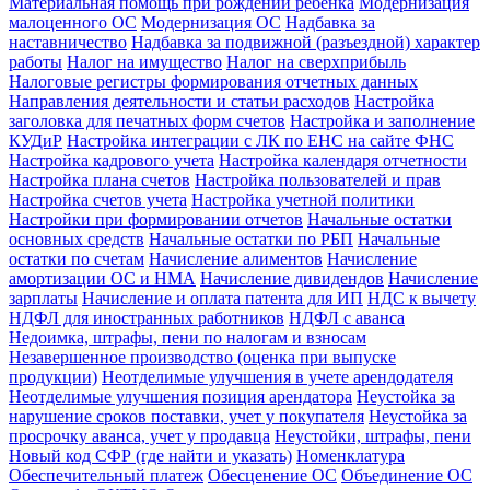
Материальная помощь при рождении ребенка
Модернизация
малоценного ОС
Модернизация ОС
Надбавка за
наставничество
Надбавка за подвижной (разъездной) характер
работы
Налог на имущество
Налог на сверхприбыль
Налоговые регистры формирования отчетных данных
Направления деятельности и статьи расходов
Настройка
заголовка для печатных форм счетов
Настройка и заполнение
КУДиР
Настройка интеграции с ЛК по ЕНС на сайте ФНС
Настройка кадрового учета
Настройка календаря отчетности
Настройка плана счетов
Настройка пользователей и прав
Настройка счетов учета
Настройка учетной политики
Настройки при формировании отчетов
Начальные остатки
основных средств
Начальные остатки по РБП
Начальные
остатки по счетам
Начисление алиментов
Начисление
амортизации ОС и НМА
Начисление дивидендов
Начисление
зарплаты
Начисление и оплата патента для ИП
НДС к вычету
НДФЛ для иностранных работников
НДФЛ с аванса
Недоимка, штрафы, пени по налогам и взносам
Незавершенное производство (оценка при выпуске
продукции)
Неотделимые улучшения в учете арендодателя
Неотделимые улучшения позиция арендатора
Неустойка за
нарушение сроков поставки, учет у покупателя
Неустойка за
просрочку аванса, учет у продавца
Неустойки, штрафы, пени
Новый код СФР (где найти и указать)
Номенклатура
Обеспечительный платеж
Обесценение ОС
Объединение ОС