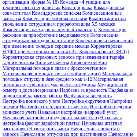
организации (форма № 18)
Команда «Функции для
технического специалиста»
Командировка
Командировка
совместителя
Командировка списком
Компенсационные
выплаты
Компенсация мобильной связи
Компенсация при
увольнении сотрудникам проработавшим 5,5 месяцев
Компенсация расходов на личный транспорт
Компенсация
расходов на приобретение медикаментов
Компенсация
сотрудникам расходов на питание
Корректировка начислений
при изменении оклада в середине месяца
Корректировка
НДФЛ при частичных выплатах ЗП
Корректировка СЗВ-ТД
Корректировка страховых взносов при изменении тарифа
задним числом
Личные вычеты
Лишение премии
Материальная помощь в связи с бракосочетанием
Материальная помощь в связи с мобилизацией
Материальная
помощь к отпуску в базе среднего как 1/12
Материальная
помощь родственнику умершего сотрудника
Медицинский
осмотр и диспансеризация
Надбавка за вредность
Надбавка за
подвижной характер работы
Надбавки за вредность
Настройка воинского учета
Настройка округления
Настройка
премии
Настройка стандартных вычетов
Настройки ведения
воинского учета
Начальная настройка (кадровый учет)
Начальная настройка (предварительный этап)
Начальная
настройка (расчет заработной платы)
Начальная штатная
расстановка
Начисление аванса
Начисление зарплаты и
взносов
Начисление отпускных при шестидневке
Начисление