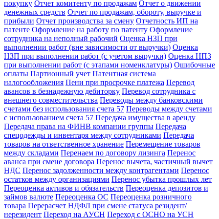
покупку
Отчет комитенту по продажам
Отчет о движении
денежных средств
Отчет по продажам, обороту, выручке и
прибыли
Отчет производства за смену
Отчетность ИП на
патенте
Оформление на работу по патенту
Оформление
сотрудника на неполный рабочий
Оценка НЗП при
выполнении работ (вне зависимости от выручки)
Оценка
НЗП при выполнении работ (с учетом выручки)
Оценка НПЗ
при выполнении работ (с этапами номенклатуры)
Ошибочные
оплаты
Партионный учет
Патентная система
налогообложения
Пени при просрочке платежа
Перевод
авансов в безнадежную дебиторку
Перевод сотрудника с
внешнего совместительства
Переводы между банковскими
счетами без использования счета 57
Переводы между счетами
с использованием счета 57
Передача имущества в аренду
Передача права на ФИНВ компании группы
Передача
спецодежды и инвентаря между сотрудниками
Передача
товаров на ответственное хранение
Перемещение товаров
между складами
Перенаем по договору лизинга
Перенос
аванса при смене договора
Перенос вычета, частичный вычет
НДС
Перенос задолженности между контрагентами
Перенос
остатков между организациями
Перенос убытка прошлых лет
Переоценка активов и обязательств
Переоценка депозитов и
займов валюте
Переоценка ОС
Переоценка розничного
товара
Перерасчет НДФЛ при смене статуса резидент/
нерезидент
Переход на АУСН
Переход с ОСНО на УСН