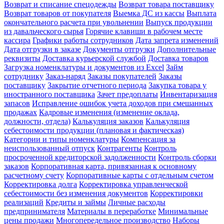
Возврат и списание спецодежды
Возврат товара поставщику
Возврат товаров от покупателя
Выемка ДС из кассы
Выплата
окончательного расчета при увольнении
Выпуск продукции
из давальческого сырья
Горячие клавиши в рабочем месте
кассира
Графики работы сотрудников
Дата запрета изменений
Дата отгрузки в заказе
Документы отгрузки
Дополнительные
реквизиты
Доставка курьерской службой
Доставка товаров
Загрузка номенклатуры и документов из Excel
Займ
сотруднику
Заказ-наряд
Заказы покупателей
Заказы
поставщику
Закрытие отчетного периода
Закупка товара у
иностранного поставщика
Зачет предоплаты
Инвентаризация
запасов
Исправление ошибок учета доходов при смешанных
продажах
Кадровые изменения (изменение оклада,
должности, отдела)
Калькуляция заказов
Калькуляция
себестоимости продукции (плановая и фактическая)
Категории и типы номенклатуры
Компенсация за
неиспользованный отпуск
Контрагенты
Контроль
просроченной кредиторской задолженности
Контроль сборки
заказов
Корпоративная карта, привязанная к основному
расчетному счету
Корпоративные карты с отдельным счетом
Корректировка долга
Корректировка управленческой
себестоимости без изменения документов
Корректировки
реализаций
Кредиты и займы
Личные расходы
предпринимателя
Материалы в переработке
Минимальные
цены продажи
Многопередельное производство
Наборы