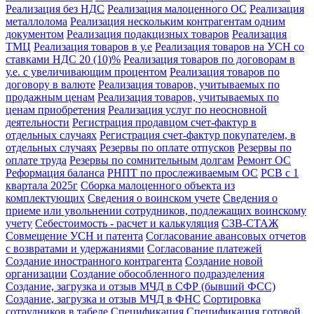
Реализация без НДС
Реализация малоценного ОС
Реализация
металлолома
Реализация нескольким контрагентам одним
документом
Реализация подакцизных товаров
Реализация
ТМЦ
Реализация товаров в у.е
Реализация товаров на УСН со
ставками НДС 20 (10)%
Реализация товаров по договорам в
у.е. с увеличивающим процентом
Реализация товаров по
договору в валюте
Реализация товаров, учитываемых по
продажным ценам
Реализация товаров, учитываемых по
ценам приобретения
Реализация услуг по неосновной
деятельности
Регистрация продавцом счет-фактур в
отдельных случаях
Регистрация счет-фактур покупателем, в
отдельных случаях
Резервы по оплате отпусков
Резервы по
оплате труда
Резервы по сомнительным долгам
Ремонт ОС
Реформация баланса
РНПТ по прослеживаемым ОС
РСВ с 1
квартала 2025г
Сборка малоценного объекта из
комплектующих
Сведения о воинском учете
Сведения о
приеме или увольнении сотрудников, подлежащих воинскому
учету
Себестоимость - расчет и калькуляция
СЗВ-СТАЖ
Совмещение УСН и патента
Согласование авансовых отчетов
с возвратами и удержаниями
Согласование платежей
Создание иностранного контрагента
Создание новой
организации
Создание обособленного подразделения
Создание, загрузка и отзыв МЧД в СФР (бывший ФСС)
Создание, загрузка и отзыв МЧД в ФНС
Сортировка
сотрудников в табеле
Спецификация
Спецификация готовой