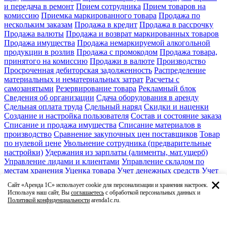
и передача в ремонт
Прием сотрудника
Прием товаров на
комиссию
Приемка маркированного товара
Продажа по
нескольким заказам
Продажа в кредит
Продажа в рассрочку
Продажа валюты
Продажа и возврат маркированных товаров
Продажа имущества
Продажа немаркируемой алкогольной
продукции в розлив
Продажа с промокодом
Продажа товара,
принятого на комиссию
Продажи в валюте
Производство
Просроченная дебиторская задолженность
Распределение
материальных и нематериальных затрат
Расчеты с
самозанятыми
Резервирование товара
Рекламный блок
Сведения об организации
Сдача оборудования в аренду
Сдельная оплата труда
Сдельный наряд
Скидки и наценки
Создание и настройка пользователя
Состав и состояние заказа
Списание и продажа имущества
Списание материалов в
производство
Сравнение закупочных цен поставщиков
Товар
по нулевой цене
Увольнение сотрудника (предварительные
настройки)
Удержания из зарплаты (алименты, мат.ущерб)
Управление лидами и клиентами
Управление складом по
местам хранения
Уценка товара
Учет денежных средств
Учет
затрат при частичном выполнении работ
Учет имущества
Сайт «Аренда 1С» использует cookie для персонализации и хранения настроек.
Учет основных средств
Учет серийных номеров
Учет
Используя наш сайт, Вы
соглашаетесь
с обработкой персональных данных и
спецодежды
Учет товара в единицах и в упаковках
Учет
Политикой конфиденциальности
arenda1c.ru.
товаров по характеристикам
Факсимиле и подписи
Финансовое планирование и бюджет
Формирование заказа
поставщику
Характеристика номенклатуры
Ценовые группы