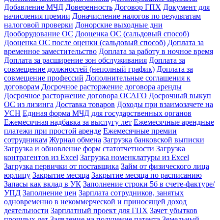
Добавление МЧД
Доверенность
Договор ГПХ
Документ для
начисления премии
Доначисление налогов по результатам
налоговой проверки
Донорские выходные дни
Дооборудование ОС
Дооценка ОС (сальдовый способ)
Дооценка ОС после оценки (сальдовый способ)
Доплата за
временное заместительство
Доплата за работу в ночное время
Доплата за расширение зон обслуживания
Доплата за
совмещение должностей (неполный график)
Доплата за
совмещение профессий
Дополнительные соглашения к
договорам
Досрочное расторжение договора аренды
Досрочное расторжение договора ОСАГО
Досрочный выкуп
ОС из лизинга
Доставка товаров
Доходы при взаимозачете на
УСН
Единая форма МЧД для государственных органов
Ежемесячная надбавка за выслугу лет
Ежемесячные арендные
платежи при простой аренде
Ежемесячные премии
сотрудникам
Журнал обмена
Загрузка банковской выписки
Загрузка и обновление форм статотчетности
Загрузка
контрагентов из Excel
Загрузка номенклатуры из Excel
Загрузка первички от поставщика
Займ от физического лица
юрлицу
Закрытие месяца
Закрытие месяца по расписанию
Запасы как вклад в УК
Заполнение строки 5б в счете-фактуре/
УПД
Заполнение цен
Зарплата сотрудников, занятых
одновременно в некоммерческой и приносящей доход
деятельности
Зарплатный проект для ГПХ
Зачет убытков
прошлых лет
Заявление на получение патента
Земельный