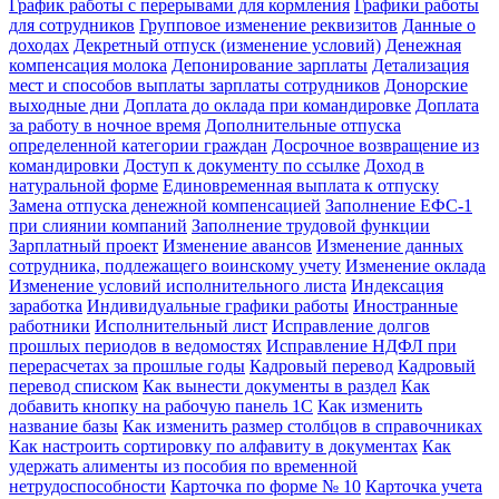
График работы с перерывами для кормления
Графики работы
для сотрудников
Групповое изменение реквизитов
Данные о
доходах
Декретный отпуск (изменение условий)
Денежная
компенсация молока
Депонирование зарплаты
Детализация
мест и способов выплаты зарплаты сотрудников
Донорские
выходные дни
Доплата до оклада при командировке
Доплата
за работу в ночное время
Дополнительные отпуска
определенной категории граждан
Досрочное возвращение из
командировки
Доступ к документу по ссылке
Доход в
натуральной форме
Единовременная выплата к отпуску
Замена отпуска денежной компенсацией
Заполнение ЕФС-1
при слиянии компаний
Заполнение трудовой функции
Зарплатный проект
Изменение авансов
Изменение данных
сотрудника, подлежащего воинскому учету
Изменение оклада
Изменение условий исполнительного листа
Индексация
заработка
Индивидуальные графики работы
Иностранные
работники
Исполнительный лист
Исправление долгов
прошлых периодов в ведомостях
Исправление НДФЛ при
перерасчетах за прошлые годы
Кадровый перевод
Кадровый
перевод списком
Как вынести документы в раздел
Как
добавить кнопку на рабочую панель 1С
Как изменить
название базы
Как изменить размер столбцов в справочниках
Как настроить сортировку по алфавиту в документах
Как
удержать алименты из пособия по временной
нетрудоспособности
Карточка по форме № 10
Карточка учета