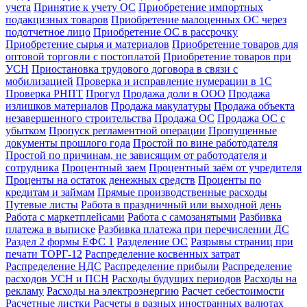
учета
Принятие к учету ОС
Приобретение импортных
подакцизных товаров
Приобретение малоценных ОС через
подотчетное лицо
Приобретение ОС в рассрочку
Приобретение сырья и материалов
Приобретение товаров для
оптовой торговли с постоплатой
Приобретение товаров при
УСН
Приостановка трудового договора в связи с
мобилизацией
Проверка и исправление нумерации в 1С
Проверка РНПТ
Прогул
Продажа доли в ООО
Продажа
излишков материалов
Продажа макулатуры
Продажа объекта
незавершенного строительства
Продажа ОС
Продажа ОС с
убытком
Пропуск регламентной операции
Пропущенные
документы прошлого года
Простой по вине работодателя
Простой по причинам, не зависящим от работодателя и
сотрудника
Процентный заем
Процентный заём от учредителя
Проценты на остаток денежных средств
Проценты по
кредитам и займам
Прямые производственные расходы
Путевые листы
Работа в праздничный или выходной день
Работа с маркетплейсами
Работа с самозанятыми
Разбивка
платежа в выписке
Разбивка платежа при перечислении ДС
Раздел 2 формы ЕФС 1
Разделение ОС
Разрывы страниц при
печати ТОРГ-12
Распределение косвенных затрат
Распределение НДС
Распределение прибыли
Распределение
расходов УСН и ПСН
Расходы будущих периодов
Расходы на
рекламу
Расходы на электроэнергию
Расчет себестоимости
Расчетные листки
Расчеты в разных иностранных валютах