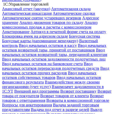
1С:Управление торговлей
Авансовый отчет (закупки)
Автоматизация склада
Автоматическая инкассация
Автоматические скидки
Автоматическое снятие устаревших резервов
Адресное
хранение
Анализ движения товаров по складу
Анализ
комиссионных продаж и расчеты с комиссионером
Анкетирование
Артикул в печатной форме счета на оплату
Блокировка ячеек на адресном складе
Бонусная система
Бонусные карты (напоминание менеджеру)
Валютный
контроль
Ввод начальных остатков в кассу
Ввод начальных
остатков возвратной тары, принятой от поставщиков
Ввод
начальных остатков возвратной тары, переданной клиентам
Ввод начальных остатков задолженности подотчетных лиц
Ввод начальных остатков на банковские счета
Ввод
начальных остатков перерасходов подотчетных средств
Ввод
начальных остатков прочих расходов
Ввод начальных
остатков собственных товаров
Ввод начальных остатков
финансового результата
Взаимодействие между своими
организациями (учет услуг)
Взаимозачет задолженности в
1С:УТ
Внешний вид программы
Возврат поставщику
Возврат
товара от покупателя
Возврат товаров от клиента
Возврат
товаров с ответхранения
Возвраты в комиссионной торговле
Вопросы для анкетирования
Выдача заданий торговым
представителям
Выдача под отчет в разрезе целей
Выкуп