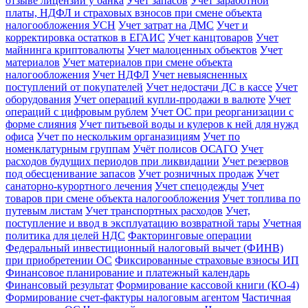
отзыве лицензии у банка
Учет запасов
Учет заработной
платы, НДФЛ и страховых взносов при смене объекта
налогообложения УСН
Учет затрат на ДМС
Учет и
корректировка остатков в ЕГАИС
Учет канцтоваров
Учет
майнинга криптовалюты
Учет малоценных объектов
Учет
материалов
Учет материалов при смене объекта
налогообложения
Учет НДФЛ
Учет невыясненных
поступлений от покупателей
Учет недостачи ДС в кассе
Учет
оборудования
Учет операций купли-продажи в валюте
Учет
операций с цифровым рублем
Учет ОС при реорганизации с
форме слияния
Учет питьевой воды и кулеров к ней для нужд
офиса
Учет по нескольким органазициям
Учет по
номенклатурным группам
Учёт полисов ОСАГО
Учет
расходов будущих периодов при ликвидации
Учет резервов
под обесценивание запасов
Учет розничных продаж
Учет
санаторно-курортного лечения
Учет спецодежды
Учет
товаров при смене объекта налогообложения
Учет топлива по
путевым листам
Учет транспортных расходов
Учет,
поступление и ввод в эксплуатацию возвратной тары
Учетная
политика для целей НДС
Факторинговые операции
Федеральный инвестиционный налоговый вычет (ФИНВ)
при приобретении ОС
Фиксированные страховые взносы ИП
Финансовое планирование и платежный календарь
Финансовый результат
Формирование кассовой книги (КО-4)
Формирование счет-фактуры налоговым агентом
Частичная