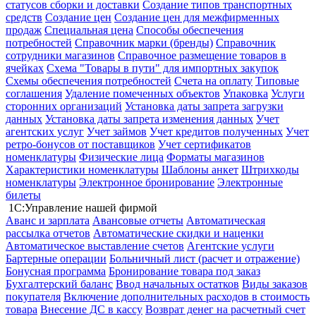
статусов сборки и доставки
Создание типов транспортных
средств
Создание цен
Создание цен для межфирменных
продаж
Специальная цена
Способы обеспечения
потребностей
Справочник марки (бренды)
Справочник
сотрудники магазинов
Справочное размещение товаров в
ячейках
Схема "Товары в пути" для импортных закупок
Схемы обеспечения потребностей
Счета на оплату
Типовые
соглашения
Удаление помеченных объектов
Упаковка
Услуги
сторонних организаций
Установка даты запрета загрузки
данных
Установка даты запрета изменения данных
Учет
агентских услуг
Учет займов
Учет кредитов полученных
Учет
ретро-бонусов от поставщиков
Учет сертификатов
номенклатуры
Физические лица
Форматы магазинов
Характеристики номенклатуры
Шаблоны анкет
Штрихкоды
номенклатуры
Электронное бронирование
Электронные
билеты
1С:Управление нашей фирмой
Аванс и зарплата
Авансовые отчеты
Автоматическая
рассылка отчетов
Автоматические скидки и наценки
Автоматическое выставление счетов
Агентские услуги
Бартерные операции
Больничный лист (расчет и отражение)
Бонусная программа
Бронирование товара под заказ
Бухгалтерский баланс
Ввод начальных остатков
Виды заказов
покупателя
Включение дополнительных расходов в стоимость
товара
Внесение ДС в кассу
Возврат денег на расчетный счет