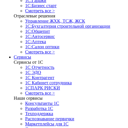
1С:Гаражи
1С:Бизнес старт
Смотреть все >
Отраслевые решения
Управление ЖХК, ТСЖ, ЖСК
1С:Бухгалтерия строительной организации
1С:Общепит
1С:Автосервис
1С:Аптека
1С:Салон оптики
Смотреть все >
Сервисы
Сервисы от 1С
1С Отчетность
1С ЭДО
1С Контрагент
1С Кабинет сотрудника
1СПАРК РИСКИ
Смотреть все >
Наши сервисы
Консультанты 1С
Разработка 1С
Техподдержка
Распознавание первички
Маркетплейсы для 1С