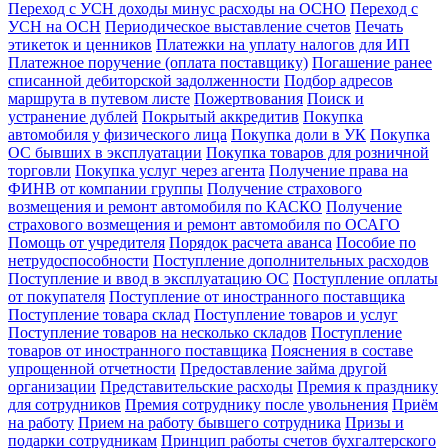
Переход с УСН доходы минус расходы на ОСНО
Переход с
УСН на ОСН
Периодическое выставление счетов
Печать
этикеток и ценников
Платежки на уплату налогов для ИП
Платежное поручение (оплата поставщику)
Погашение ранее
списанной дебиторской задолженности
Подбор адресов
маршрута в путевом листе
Пожертвования
Поиск и
устранение дублей
Покрытый аккредитив
Покупка
автомобиля у физического лица
Покупка доли в УК
Покупка
ОС бывших в эксплуатации
Покупка товаров для розничной
торговли
Покупка услуг через агента
Получение права на
ФИНВ от компании группы
Получение страхового
возмещения и ремонт автомобиля по КАСКО
Получение
страхового возмещения и ремонт автомобиля по ОСАГО
Помощь от учредителя
Порядок расчета аванса
Пособие по
нетрудоспособности
Поступление дополнительных расходов
Поступление и ввод в эксплуатацию ОС
Поступление оплаты
от покупателя
Поступление от иностранного поставщика
Поступление товара склад
Поступление товаров и услуг
Поступление товаров на несколько складов
Поступление
товаров от иностранного поставщика
Пояснения в составе
упрощенной отчетности
Предоставление займа другой
организации
Представительские расходы
Премия к празднику
для сотрудников
Премия сотруднику после увольнения
Приём
на работу
Прием на работу бывшего сотрудника
Призы и
подарки сотрудникам
Принцип работы счетов бухгалтерского