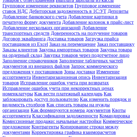
товаров с ответхранения
Выплата зарплаты из кассы
Групповое изменение реквизитов
Групповое изменение
ставок НДС
Дебиторская задолженность в 1С:УТ
Депозиты
Добавление банковского счета
Добавление картинки в
печатную форму документа
Добавление колонок в прайс-лист
Добавление нескольких организаций
Добавление
транспортных средств
Доверенность на получение товаров
Договор эквайринга
Доставка товаров
Загрузка прайса
поставщиков из Excel
Заказ на перемещение
Заказ поставщику
Заказы клиентов
Закупка импортных товаров
Закупка товара
на ордерный склад
Закупка товаров через подотчетное лицо
Заполнение справочников
Заполнение табличных частей
документов из внешних файлов
Запрос коммерческого
предложения у поставщиков
Зоны доставки
Изменение
ассортимента
Инвентаризационная опись
Инвентаризация
товаров
Исправление ошибок учета при возвратах
Исправление ошибок учета при некорректных ценах
номенклатуры
Как вести платежный календарь
Как
заблокировать доступ пользователю
Как изменить порядок и
видимость столбцов
Как списать товары на нужды
организации
Как формируются номера документов
Квоты
ассортимента
Классификация задолженности
Командировка
Комиссионные продажи: начальные настройки
Коммерческое
предложение
Контрагенты
Копирование строки между
документами
Корректировка графика взаиморасчетов