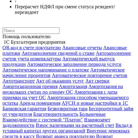
›
Перерасчет НДФЛ при смене статуса резидент/
нерезидент
Помощь пользователю
1С Бухгалтерия предприятия
QR-код в счете покупателю
Авансовые отчеты
Авансовые
платежи
Автозаполнение сведений о стаже
Автозаполнение
счетов учета номенклатуры
Автоматический выпуск
продукции
Автоматическое заполнение периода услуги
Автоматическое напоминание о платеже
Автоматическое
начисление процентов
Автоматическое повторение счетов
Автотранспорт
Акт об оказании услуг
Акт сверки
Амортизационная премия
Амортизация
Амортизация на
нескольких счетах по одному ОС
Амортизация с даты
приемки на учет ОС
Амортизация способом уменьшаемого
остатка
Аренда помещения
АУСН и новые настройки в 1С
Банковская гарантия
Безвозвратная тара
Беспроцентный займ
от учредителя
Благотворительность
Больничные
Взаимодействие с системой "Платон"
Взаимозачет
задолженности
Взнос наличными на расчетный счет
Вклад в
уставный капитал других организаций
Внесение денежных
средств в кассу
Возврат аванса покупателю
Возврат