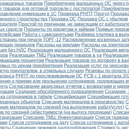
одакцизных товаров
Приобретение малоценных ОС через п
 товаров для оптовой торговли с постоплатой
Приобретени
правление нумерации в 1С
Проверка РНПТ
Прогул
Продажа
енного строительства
Продажа ОС
Продажа ОС с убытком
тодателя
Простой по причинам, не зависящим от работодате
ых средств
Проценты по кредитам и займам
Прямые произв
тплейсами
Работа с самозанятыми
Разбивка платежа в вып
страниц при печати ТОРГ-12
Распределение косвенных зат
удущих периодов
Расходы на рекламу
Расходы на электроэ
ция без НДС
Реализация малоценного ОС
Реализация мет
аров
Реализация ТМЦ
Реализация товаров в у.е
Реализация
ичивающим процентом
Реализация товаров по договору в ва
емых по ценам приобретения
Реализация услуг по неоснов
ктур покупателем, в отдельных случаях
Резервы по оплате 
аланса
РНПТ по прослеживаемым ОС
РСВ с 1 квартала 20
ения о приеме или увольнении сотрудников, подлежащих в
ента
Согласование авансовых отчетов с возвратами и уде
изации
Создание обособленного подразделения
Создание, 
ка сотрудников в табеле
Спецификация
Спецификация гот
лоценных объектов
Списание материалов в производство
С
ние материалов по средней (на выполнение работ/услуг)
С
в по средней себестоимости (на выпуск продукции)
Списан
ганизации
Списание ТМЦ: Инвентаризация
Список граждан
ами
Список сотрудников на дату
Список сотрудников с дато
алюты
Сравнение режимов налогообложения
Стоимость чис