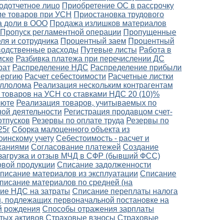
одотчетное лицо
Приобретение ОС в рассрочку
е товаров при УСН
Приостановка трудового
 доли в ООО
Продажа излишков материалов
Пропуск регламентной операции
Пропущенные
ля и сотрудника
Процентный заем
Процентный
одственные расходы
Путевые листы
Работа в
иске
Разбивка платежа при перечислении ДС
рат
Распределение НДС
Распределение прибыли
нергию
Расчет себестоимости
Расчетные листки
аллолома
Реализация нескольким контрагентам
 товаров на УСН со ставками НДС 20 (10)%
люте
Реализация товаров, учитываемых по
ной деятельности
Регистрация продавцом счет-
отпусков
Резервы по оплате труда
Резервы по
25г
Сборка малоценного объекта из
оинскому учету
Себестоимость - расчет и
ржаниями
Согласование платежей
Создание
загрузка и отзыв МЧД в СФР (бывший ФСС)
овой продукции
Списание задолженности
писание материалов из эксплуатации
Списание
писание материалов по средней (на
ие НДС на затраты
Списание переплаты налога
, подлежащих первоначальной постановке на
й рождения
Способы отражения зарплаты
тых активов
Страховые взносы
Страховые