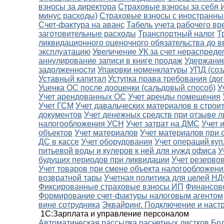
взносы за директора
Страховые взносы за себя
минус расходы)
Страховые взносы с иностранны
Счет-фактура на аванс
Табель учета рабочего в
заготовительные расходы
Транспортный налог
Т
ликвидационного оценочного обязательства до в
эксплуатацию
Увеличение УК за счет нераспред
аннулирование записи в книге продаж
Удержание
задолженности
Упаковки номенклатуры
УПД (соз
Уставный капитал
Уступка права требования (дог
Уценка ОС после дооценки (сальдовый способ)
У
Учет арендованных ОС
Учет аренды помещения
Учет ГСМ
Учет давальческих материалов в строи
документов
Учет денежных средств при отзыве л
налогообложения УСН
Учет затрат на ДМС
Учет 
объектов
Учет материалов
Учет материалов при 
ДС в кассе
Учет оборудования
Учет операций ку
питьевой воды и кулеров к ней для нужд офиса
У
будущих периодов при ликвидации
Учет резерво
Учет товаров при смене объекта налогообложени
возвратной тары
Учетная политика для целей Н
Фиксированные страховые взносы ИП
Финансов
Формирование счет-фактуры налоговым агентом
вине сотрудника
Эквайринг. Подключение и наст
1С:Зарплата и управление персоналом
Автоматическая рассылка расчетных листков
Бол