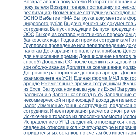
Возврат аванса покупателю
Возврат госпошлины
покупателя
Возврат товара поставщику по неско
реализация)
Возмещение сотруднику расходов н
ОСНО
Выбытие НМА
Выгрузка документов в фо
цифрового рубля
Выдача денежных документов и
сотрудника
Выпуск продукции
Выпуск продукции 
ООО
Выход из состава участников с переходом д
банковских карт
Годовая премия сотрудникам
Го
Групповое проведение или перепроведение док
налогам
Декларация по налогу на прибыль
Денеж
для начисления премии
Доначисление налогов п
способ)
Дооценка ОС после оценки (сальдовый с
зон обслуживания
Доплата за совмещение должн
Досрочное расторжение договора аренды
Досро
взаимозачете на УСН
Единая форма МЧД для го
аренде
Ежемесячные премии сотрудникам
Журн
из Excel
Загрузка номенклатуры из Excel
Загрузк
расписанию
Запасы как вклад в УК
Заполнение с
некоммерческой и приносящей доход деятельнос
налог
Изменение данных сотрудника, подлежаще
сотрудника
Инвентаризация расчетов с контраге
Исключение товаров из прослеживаемости
Испо
Исправление в УПД сведений, относящихся к пе
сведений, относящихся к счету-фактуре и перви
отрицательных остатков по счетам без инвентар