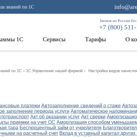
info@are
аза знаний по 1С
Звонок по России бе
+7 (800) 511
раммы 1С
Сервисы
Тарифы
О к
наний по 1С
›
1С:Управление нашей фирмой
›
Настройка видов начисле
ансовые платежи
Автозаполнение сведений о стаже
Автоз
ое заполнение периода услуги
Автоматическое напоминани
втотранспорт
Акт об оказании услуг
Акт сверки
Амортизацио
даты приемки на учет ОС
Амортизация способом уменьшаем
ная тара
Беспроцентный займ от учредителя
Благотворител
чными на расчетный счет
Вклад в уставный капитал других