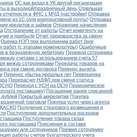
дников
ОС как вклад в УК другой организации
боты в выходной/праздничный день
Отдельная
 отчетности в ФНС с МЧД (настройки)
Отправка
ямую из 1С (для корпоративной почты)
Отправка
ние кредитов и займов
Отражение начисления
ка
Отстранение от работы
Отчет комитенту на
ручке и прибыли
Отчет производства за смену
Оценка НЗП при выполнении работ (вне
 работ (с этапами номенклатуры)
Ошибочные
в в безнадежную дебиторку
Перевод сотрудника
между счетами с использованием счета 57
ря между сотрудниками
Передача товаров на
анса при смене договора
Перенос вычета,
и
Перенос убытка прошлых лет
Переоценка
ара
Перерасчет НДФЛ при смене статуса
 ОСНО
Переход с УСН на ОСН
Периодическое
оплата поставщику)
Погашение ранее списанной
 дублей
Покрытый аккредитив
Покупка
 розничной торговли
Покупка услуг через агента
о КАСКО
Получение страхового возмещения и
сти
Поступление дополнительных расходов
оставщика
Поступление товара склад
ного поставщика
Пояснения в составе
разднику для сотрудников
Премия сотруднику
нцип работы счетов бухгалтерского учета