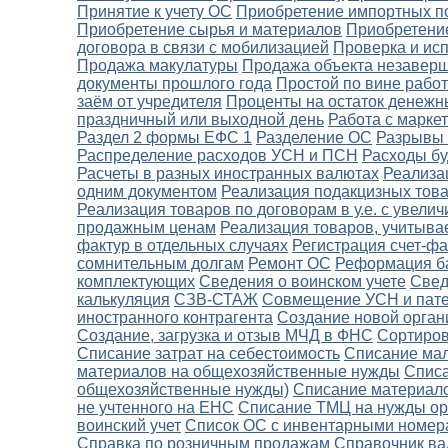
Принятие к учету ОС
Приобретение импортных п
Приобретение сырья и материалов
Приобретение
договора в связи с мобилизацией
Проверка и ис
Продажа макулатуры
Продажа объекта незаверш
документы прошлого года
Простой по вине рабо
заём от учредителя
Проценты на остаток денежн
праздничный или выходной день
Работа с марке
Раздел 2 формы ЕФС 1
Разделение ОС
Разрывы 
Распределение расходов УСН и ПСН
Расходы б
Расчеты в разных иностранных валютах
Реализа
одним документом
Реализация подакцизных тов
Реализация товаров по договорам в у.е. с увел
продажным ценам
Реализация товаров, учитыва
фактур в отдельных случаях
Регистрация счет-фа
сомнительным долгам
Ремонт ОС
Реформация б
комплектующих
Сведения о воинском учете
Свед
калькуляция
СЗВ-СТАЖ
Совмещение УСН и пат
иностранного контрагента
Создание новой орган
Создание, загрузка и отзыв МЧД в ФНС
Сортиров
Списание затрат на себестоимость
Списание ма
материалов на общехозяйственные нужды
Списа
общехозяйственные нужды)
Списание материало
не учтенного на ЕНС
Списание ТМЦ на нужды ор
воинский учет
Список ОС с инвентарными номер
Справка по розничным продажам
Справочник в