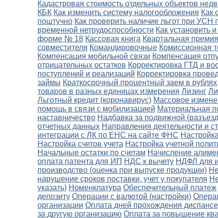
Кадастровая стоимость отдельных объектов нед
КБК
Как изменить систему налогообложения
Как 
поштучно
Как проверить наличие льгот при УСН 
временной нетрудоспособности
Как установить 
форме № 18
Кассовая книга
Квартальная премия
совместителя
Командировочные
Комиссионная т
Компенсация мобильной связи
Компенсация отп
отрицательных остатков
Корректировка ГТД и в
поступлений и реализаций
Корректировка провед
займы
Краткосрочный процентный заем в рублях
товаров в разных единицах измерения
Лизинг
Ли
Льготный кредит (коронавирус)
Массовое измене
помощь в связи с мобилизацией
Материальная п
наставничество
Надбавка за подвижной (разъезд
отчетных данных
Направления деятельности и ст
интеграции с ЛК по ЕНС на сайте ФНС
Настройка
Настройка счетов учета
Настройка учетной полит
Начальные остатки по счетам
Начисление алиме
оплата патента для ИП
НДС к вычету
НДФЛ для и
производство (оценка при выпуске продукции)
Не
нарушение сроков поставки, учет у покупателя
Не
указать)
Номенклатура
Обеспечительный платеж
депозиту
Операции с валютой (настройки)
Опера
организации
Оплата дней прохождения диспанс
за другую организацию
Оплата за повышение кв