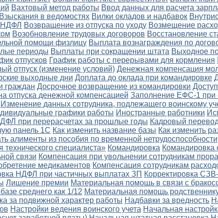
ций
Вахтовый метод работы
Ввод данных для расчета зарп
Взыскания в ведомостях
Вилки окладов и надбавок
Внутри
о НДФЛ
Возвращение из отпуска по уходу
Возмещение расхо
ком
Возобновление трудовых договоров
Восстановление ст
ельной помощи физлицу
Выплата вознаграждения по догов
шлые периоды
Выплаты при сокращении штата
Выходное п
фик отпусков
График работы с перерывами для кормления
ый отпуск (изменение условий)
Денежная компенсация мо
рские выходные дни
Доплата до оклада при командировке
и граждан
Досрочное возвращение из командировки
Доступ
а отпуска денежной компенсацией
Заполнение ЕФС-1 при 
Изменение данных сотрудника, подлежащего воинскому уч
дивидуальные графики работы
Иностранные работники
Ис
ДФЛ при перерасчетах за прошлые годы
Кадровый перево
чую панель 1С
Как изменить название базы
Как изменить ра
ать алименты из пособия по временной нетрудоспособности
я технического специалиста»
Командировка
Командировка 
ной связи
Компенсация при увольнении сотрудникам прор
обретение медикаментов
Компенсация сотрудникам расход
овка НДФЛ при частичных выплатах ЗП
Корректировка СЗВ
ы
Лишение премии
Материальная помощь в связи с бракос
базе среднего как 1/12
Материальная помощь родственнику
ка за подвижной характер работы
Надбавки за вредность
Н
тов
Настройки ведения воинского учета
Начальная настройк
асчет заработной платы)
Начальная штатная расстановка
Н