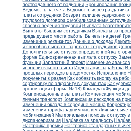
пострадавшего от радиации
Бронирование пози
Ведомость на счета
Ведомость через раздатчика
платы сотрудника
Возврат излишне удержанног
трудового договора с мобилизованным сотрудни
способа ведения трудовой
Выплата благотворит
Выплаты бывшим сотрудникам
Выплаты за про
предыдущего места работы
Вычеты на детей
Гра
изменение реквизитов
Данные о доходах
Декретн
и способов выплаты зарплаты сотрудников
Доно
Дополнительные отпуска определенной категори
форме
Единовременная выплата к отпуску
Замен
функции
Зарплатный проект
Изменение авансов
исполнительного листа
Индексация заработка
Ин
прошлых периодов в ведомостях
Исправление Н
документы в раздел
Как добавить кнопку на рабо
сортировку по алфавиту в документах
Как удерж
организации (форма № 18)
Команда «Функции дл
Компенсационные выплаты
Компенсация мобиль
личный транспорт
Компенсация расходов на при
изменении оклада в середине месяца
Корректир
изменении тарифа задним числом
Личные вычет
мобилизацией
Материальная помощь к отпуску в 
диспансеризация
Надбавка за вредность
Надбав
Настройка премии
Настройка стандартных выче
(предварительный этап)
Начальная настройка (р