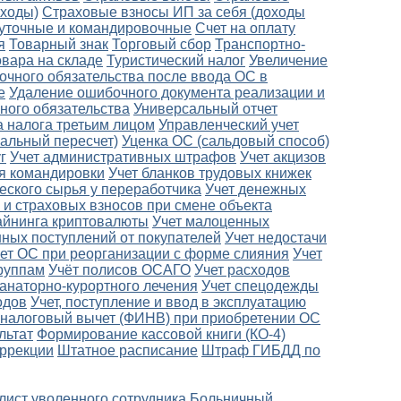
оходы)
Страховые взносы ИП за себя (доходы
уточные и командировочные
Счет на оплату
я
Товарный знак
Торговый сбор
Транспортно-
овара на складе
Туристический налог
Увеличение
очного обязательства после ввода ОС в
е
Удаление ошибочного документа реализации и
ного обязательства
Универсальный отчет
а налога третьим лицом
Управленческий учет
альный пересчет)
Уценка ОС (сальдовый способ)
г
Учет административных штрафов
Учет акцизов
ля командировки
Учет бланков трудовых книжек
еского сырья у переработчика
Учет денежных
 и страховых взносов при смене объекта
айнинга криптовалюты
Учет малоценных
ных поступлений от покупателей
Учет недостачи
ет ОС при реорганизации с форме слияния
Учет
руппам
Учёт полисов ОСАГО
Учет расходов
санаторно-курортного лечения
Учет спецодежды
одов
Учет, поступление и ввод в эксплуатацию
налоговый вычет (ФИНВ) при приобретении ОС
льтат
Формирование кассовой книги (КО-4)
оррекции
Штатное расписание
Штраф ГИБДД по
лист уволенного сотрудника
Больничный