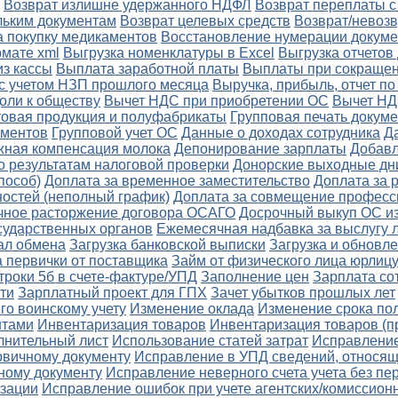
Возврат излишне удержанного НДФЛ
Возврат переплаты с
льким документам
Возврат целевых средств
Возврат/невозв
а покупку медикаментов
Восстановление нумерации докуме
рмате xml
Выгрузка номенклатуры в Excel
Выгрузка отчетов
з кассы
Выплата заработной платы
Выплаты при сокращен
с учетом НЗП прошлого месяца
Выручка, прибыль, отчет п
оли к обществу
Вычет НДС при приобретении ОС
Вычет НД
товая продукция и полуфабрикаты
Групповая печать докум
ументов
Групповой учет ОС
Данные о доходах сотрудника
Д
ная компенсация молока
Депонирование зарплаты
Добав
о результатам налоговой проверки
Донорские выходные дн
пособ)
Доплата за временное заместительство
Доплата за 
остей (неполный график)
Доплата за совмещение професс
чное расторжение договора ОСАГО
Досрочный выкуп ОС из
сударственных органов
Ежемесячная надбавка за выслугу 
ал обмена
Загрузка банковской выписки
Загрузка и обновл
а первички от поставщика
Займ от физического лица юрлиц
троки 5б в счете-фактуре/УПД
Заполнение цен
Зарплата со
ти
Зарплатный проект для ГПХ
Зачет убытков прошлых лет
го воинскому учету
Изменение оклада
Изменение срока по
нтами
Инвентаризация товаров
Инвентаризация товаров (п
лнительный лист
Использование статей затрат
Исправление
рвичному документу
Исправление в УПД сведений, относящи
чному документу
Исправление неверного счета учета без п
изации
Исправление ошибок при учете агентских/комиссион