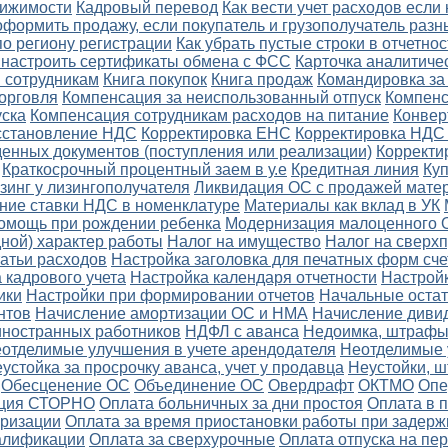
вижимости
Кадровый перевод
Как вести учет расходов если
оформить продажу, если покупатель и грузополучатель разн
по региону регистрации
Как убрать пустые строки в отчетнос
и настроить сертификаты обмена с ФСС
Карточка аналитичес
 сотрудникам
Книга покупок
Книга продаж
Командировка за 
орговля
Компенсация за неиспользованный отпуск
Компенс
уска
Компенсация сотрудникам расходов на питание
Конвер
осстановление НДС
Корректировка ЕНС
Корректировка НДС
енных документов (поступления или реализации)
Корректи
Краткосрочный процентный заем в у.е
Кредитная линия
Ку
зинг у лизингополучателя
Ликвидация ОС с продажей мате
ние ставки НДС в номенклатуре
Материалы как вклад в УК
омощь при рождении ребенка
Модернизация малоценного 
ной) характер работы
Налог на имущество
Налог на сверх
атьи расходов
Настройка заголовка для печатных форм сче
 кадрового учета
Настройка календаря отчетности
Настройк
ики
Настройки при формировании отчетов
Начальные остат
нтов
Начисление амортизации ОС и НМА
Начисление диви
ностранных работников
НДФЛ с аванса
Недоимка, штрафы,
отделимые улучшения в учете арендодателя
Неотделимые 
устойка за просрочку аванса, учет у продавца
Неустойки, 
Обесценение ОС
Объединение ОС
Овердрафт
ОКТМО
Опе
ция СТОРНО
Оплата больничных за дни простоя
Оплата в 
еризации
Оплата за время приостановки работы при задерж
алификации
Оплата за сверхурочные
Оплата отпуска на пе