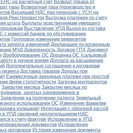
 ЕНС на расчетный счет
Возврат товара от
рат тары
Возвратная тара (производство и
нтов
Входящий НДС при переходе с УСН на
 для Реестрповесток
Выгрузка платежек по счету
ии штата
Выплаты родственникам умершего
о продажам
Выставление УПД
Выход из состава
С с комиссий банков по обслуживанию
ентов
Групповое изменение реквизитов
ата запрета изменений
Декларация по косвенным
ление МЧД
Доверенность
Договор ГПХ
Документ
и
Дооборудование ОС
Дооценка ОС (сальдовый
работу в ночное время
Доплата за расширение
ий
Дополнительные соглашения к договорам
 лизинга
Доставка товаров
Доходы при
лет
Ежемесячные арендные платежи при простой
ение форм статотчетности
Загрузка контрагентов
у
Закрытие месяца
Закрытие месяца по
трудников, занятых одновременно в
Заявление на получение патента
Земельный
лезного использования ОС
Изменение фамилии
родажа излишков)
Интеграция с облачной кассой
 в УПД сведений неплательщиком НДС
хся к счету-фактуре
Исправление в УПД
ерепроведения документов
Исправление
ных договоров
История изменения документа