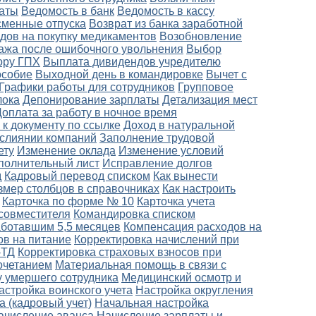
латы
Ведомость в банк
Ведомость в кассу
сменные отпуска
Возврат из банка заработной
дов на покупку медикаментов
Возобновление
ажа после ошибочного увольнения
Выбор
ору ГПХ
Выплата дивидендов учредителю
особие
Выходной день в командировке
Вычет с
Графики работы для сотрудников
Групповое
лока
Депонирование зарплаты
Детализация мест
Доплата за работу в ночное время
 к документу по ссылке
Доход в натуральной
слиянии компаний
Заполнение трудовой
ету
Изменение оклада
Изменение условий
полнительный лист
Исправление долгов
д
Кадровый перевод списком
Как вынести
змер столбцов в справочниках
Как настроить
Карточка по форме № 10
Карточка учета
совместителя
Командировка списком
аботавшим 5,5 месяцев
Компенсация расходов на
ов на питание
Корректировка начислений при
-ТД
Корректировка страховых взносов при
очетанием
Материальная помощь в связи с
 умершего сотрудника
Медицинский осмотр и
астройка воинского учета
Настройка округления
а (кадровый учет)
Начальная настройка
ачисление аванса
Начисление зарплаты и