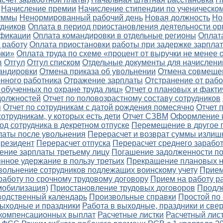
Начисление премии
Начисление стипендии по ученическом
уммы
Ненормированный рабочий день
Новая должность
Но
удников
Оплата в период приостановления деятельности ор
ификации
Оплата командировки в отдельные регионы
Оплат
 работу
Оплата приостановки работы при задержке зарпла
чки»
Оплата труда по схеме «процент от выручки не менее 
в
Отгул
Отгул списком
Отдельные документы для начислени
андировки
Отмена приказа об увольнении
Отмена совмеще
онного работника
Отражение зарплаты
Отстранение от раб
 обученных по охране труда лиц»
Отчет о плановых и факти
 должностей
Отчет по половозрастному составу сотрудников
я
Отчет по сотрудникам с датой рождения помесячно
Отчет 
сотрудникам, у которых есть дети
Отчет СЗВМ
Оформление 
д сотрудника в декретном отпуске
Перемещение в другое 
латы после увольнения
Перерасчет и возврат суммы излиш
ерезидент
Перерасчет отпуска
Перерасчет среднего заработ
ение зарплаты третьему лицу
Погашение задолженности по
нное удержание в пользу третьих
Прекращение плановых 
вольнение сотрудников подлежащих воинскому учету
Прием
работу по срочному трудовому договору
Прием на работу р
мобилизация)
Приостановление трудовых договоров
Продл
водственный календарь
Произвольные справки
Простой по
выходные и праздники
Работа в выходные, праздники и све
 компенсационных выплат
Расчетные листки
Расчетный лис