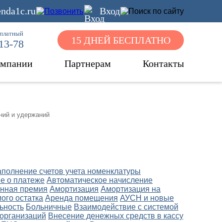
nda1c.ru
Вход
сплатный
15 ДНЕЙ БЕСПЛАТНО
-13-78
омпании
Партнерам
Контакты
ний и удержаний
аполнение счетов учета номенклатуры
е о платеже
Автоматическое начисление
нная премия
Амортизация
Амортизация на
ого остатка
Аренда помещения
АУСН и новые
ьность
Больничные
Взаимодействие с системой
 организаций
Внесение денежных средств в кассу