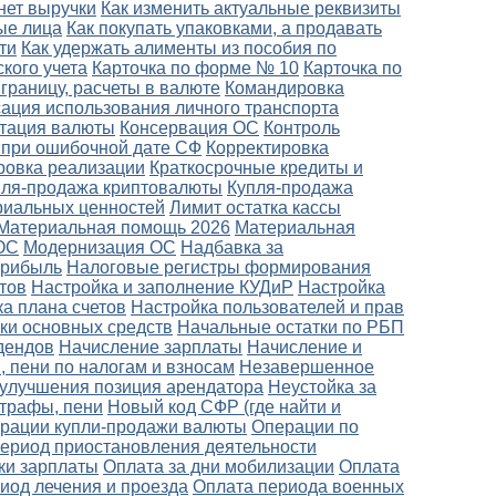
 нет выручки
Как изменить актуальные реквизиты
ые лица
Как покупать упаковками, а продавать
ти
Как удержать алименты из пособия по
кого учета
Карточка по форме № 10
Карточка по
границу, расчеты в валюте
Командировка
ация использования личного транспорта
тация валюты
Консервация ОС
Контроль
 при ошибочной дате СФ
Корректировка
ровка реализации
Краткосрочные кредиты и
пля-продажа криптовалюты
Купля-продажа
риальных ценностей
Лимит остатка кассы
Материальная помощь 2026
Материальная
ОС
Модернизация ОС
Надбавка за
прибыль
Налоговые регистры формирования
тов
Настройка и заполнение КУДиР
Настройка
а плана счетов
Настройка пользователей и прав
ки основных средств
Начальные остатки по РБП
дендов
Начисление зарплаты
Начисление и
 пени по налогам и взносам
Незавершенное
улучшения позиция арендатора
Неустойка за
штрафы, пени
Новый код СФР (где найти и
рации купли-продажи валюты
Операции по
период приостановления деятельности
ки зарплаты
Оплата за дни мобилизации
Оплата
риод лечения и проезда
Оплата периода военных