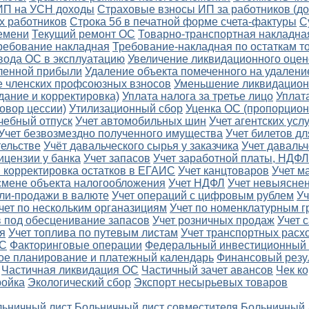
 ИП на УСН доходы
Страховые взносы ИП за работников (д
х работников
Строка 5б в печатной форме счета-фактуры
С
ремени
Текущий ремонт ОС
Товарно-транспортная накладна
ребование накладная
Требование-накладная по остаткам т
вода ОС в эксплуатацию
Увеличение ликвидационного оцен
еленной прибыли
Удаление объекта помеченного на удалени
 членских профсоюзных взносов
Уменьшение ликвидацион
дание и корректировка)
Уплата налога за третье лицо
Уплат
овор цессии)
Утилизационный сбор
Уценка ОС (пропорцион
чебный отпуск
Учет автомобильных шин
Учет агентских услу
Учет безвозмездно полученного имущества
Учет билетов д
тельстве
Учёт давальческого сырья у заказчика
Учет давальч
ицензии у банка
Учет запасов
Учет заработной платы, НДФЛ
и корректировка остатков в ЕГАИС
Учет канцтоваров
Учет м
смене объекта налогообложения
Учет НДФЛ
Учет невыяснен
пли-продажи в валюте
Учет операций с цифровым рублем
Уч
чет по нескольким органазициям
Учет по номенклатурным г
в под обесценивание запасов
Учет розничных продаж
Учет 
я
Учет топлива по путевым листам
Учет транспортных расх
ДС
Факторинговые операции
Федеральный инвестиционный 
ое планирование и платежный календарь
Финансовый резу
Частичная ликвидация ОС
Частичный зачет авансов
Чек к
ройка
Экологический сбор
Экспорт несырьевых товаров
ьничный лист
Больничный лист совместителя
Больничный 