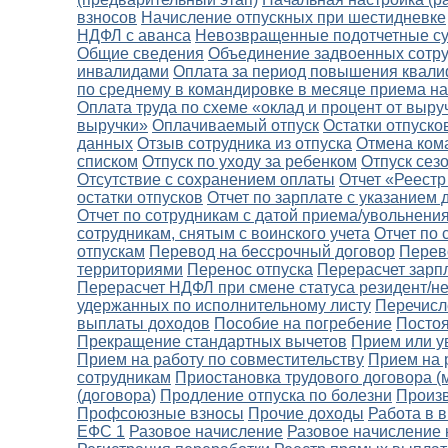
взносов
Начисление отпускных при шестидневке
НДФЛ с аванса
Невозвращенные подотчетные с
Общие сведения
Объединение задвоенных сотр
инвалидами
Оплата за период повышения квал
по среднему в командировке в месяце приема на
Оплата труда по схеме «оклад и процент от выру
выручки»
Оплачиваемый отпуск
Остатки отпуско
данных
Отзыв сотрудника из отпуска
Отмена ком
списком
Отпуск по уходу за ребенком
Отпуск сез
Отсутствие с сохранением оплаты
Отчет «Реестр
остатки отпусков
Отчет по зарплате с указанием
Отчет по сотрудникам с датой приема/увольнени
сотрудникам, снятым с воинского учета
Отчет по 
отпускам
Перевод на бессрочный договор
Перево
территориями
Перенос отпуска
Перерасчет зарп
Перерасчет НДФЛ при смене статуса резидент/н
удержанных по исполнительному листу
Перечисл
выплаты доходов
Пособие на погребение
Постоя
Прекращение стандартных вычетов
Прием или у
Прием на работу по совместительству
Прием на 
сотрудникам
Приостановка трудового договора (
(договора)
Продление отпуска по болезни
Произ
Профсоюзные взносы
Прочие доходы
Работа в 
ЕФС 1
Разовое начисление
Разовое начисление