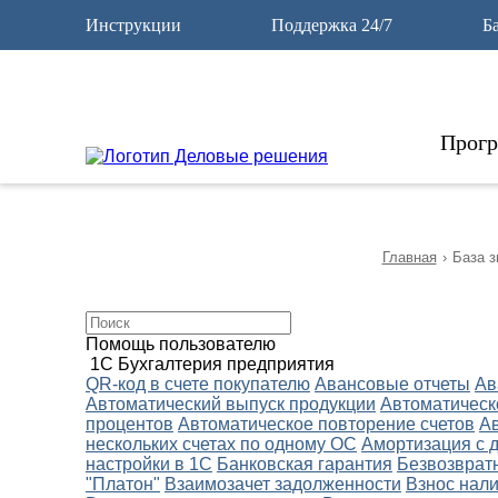
12
Инструкции
Поддержка 24/7
Б
Прог
Главная
›
База з
Помощь пользователю
1С Бухгалтерия предприятия
QR-код в счете покупателю
Авансовые отчеты
Ав
Автоматический выпуск продукции
Автоматическ
процентов
Автоматическое повторение счетов
А
нескольких счетах по одному ОС
Амортизация с 
настройки в 1С
Банковская гарантия
Безвозврат
"Платон"
Взаимозачет задолженности
Взнос нали