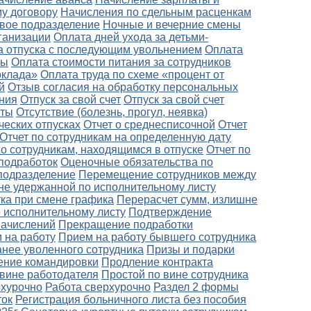
у договору
Начисления по сдельным расценкам
вое подразделение
Ночные и вечерние смены
ганизации
Оплата дней ухода за детьми-
а отпуска с последующим увольнением
Оплата
ты
Оплата стоимости питания за сотрудников
оклада»
Оплата труда по схеме «процент от
й
Отзыв согласия на обработку персональных
ния
Отпуск за свой счет
Отпуск за свой счет
оты
Отсутствие (болезнь, прогул, неявка)
ческих отпусках
Отчет о среднесписочной
Отчет
Отчет по сотрудникам на определенную дату
по сотрудникам, находящимся в отпуске
Отчет по
подработок
Оценочные обязательства по
подразделение
Перемещение сотрудников между
не удержанной по исполнительному листу
ка при смене графика
Перерасчет сумм, излишне
 исполнительному листу
Подтверждение
начислений
Прекращение подработки
 на работу
Прием на работу бывшего сотрудника
анее уволенного сотрудника
Призы и подарки
ение командировки
Продление контракта
 вине работодателя
Простой по вине сотрудника
рхурочно
Работа сверхурочно
Раздел 2 формы
ток
Регистрация больничного листа без пособия