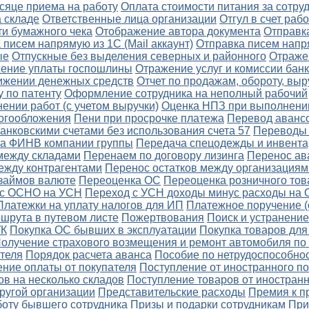
сяце приема на работу
Оплата стоимости питания за сотру
а складе
Ответственные лица организации
Отгул в счет ра
ти бумажного чека
Отображение автора документа
Отправка
 писем напрямую из 1С (Mail аккаунт)
Отправка писем напр
ые
Отпускные без выделения северных и районного
Отраже
ение уплаты госпошлины
Отражение услуг и комиссии бан
вижении денежных средств
Отчет по продажам, обороту, вы
 по патенту
Оформление сотрудника на неполный рабочий
нии работ (с учетом выручки)
Оценка НПЗ при выполнении
логообложения
Пени при просрочке платежа
Перевод авансо
нковскими счетами без использования счета 57
Переводы 
на ФИНВ компании группы
Передача спецодежды и инвента
между складами
Перенаем по договору лизинга
Перенос ав
ежду контрагентами
Перенос остатков между организациям
 займов валюте
Переоценка ОС
Переоценка розничного тов
 с ОСНО на УСН
Переход с УСН доходы минус расходы на
Платежки на уплату налогов для ИП
Платежное поручение (
шрута в путевом листе
Пожертвования
Поиск и устранение
УК
Покупка ОС бывших в эксплуатации
Покупка товаров для
олучение страхового возмещения и ремонт автомобиля п
теля
Порядок расчета аванса
Пособие по нетрудоспособно
ние оплаты от покупателя
Поступление от иностранного п
в на несколько складов
Поступление товаров от иностран
ругой организации
Представительские расходы
Премия к п
боту бывшего сотрудника
Призы и подарки сотрудникам
При