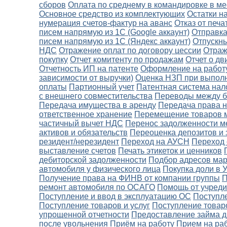
сборов
Оплата по среднему в командировке в ме
Основное средство из комплектующих
Остатки н
нумерация счетов-фактур на аванс
Отказ от печа
писем напрямую из 1С (Google аккаунт)
Отправка
писем напрямую из 1С (Яндекс аккаунт)
Отпускн
НДС
Отражение оплат по договору цессии
Отраж
покупку
Отчет комитенту по продажам
Отчет о д
Отчетность ИП на патенте
Оформление на работу
зависимости от выручки)
Оценка НЗП при выполне
оплаты
Партионный учет
Патентная система на
с внешнего совместительства
Переводы между ба
Передача имущества в аренду
Передача права 
ответственное хранение
Перемещение товаров 
частичный вычет НДС
Перенос задолженности м
активов и обязательств
Переоценка депозитов и
резидент/нерезидент
Переход на АУСН
Переход
выставление счетов
Печать этикеток и ценников
дебиторской задолженности
Подбор адресов мар
автомобиля у физического лица
Покупка доли в 
Получение права на ФИНВ от компании группы
П
ремонт автомобиля по ОСАГО
Помощь от учреди
Поступление и ввод в эксплуатацию ОС
Поступле
Поступление товаров и услуг
Поступление товаро
упрощенной отчетности
Предоставление займа д
после увольнения
Приём на работу
Прием на ра