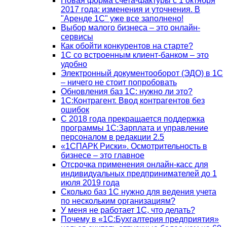
Новая форма счета-фактуры с 1 октября
2017 года: изменения и уточнения. В
"Аренде 1С" уже все заполнено!
Выбор малого бизнеса – это онлайн-
сервисы
Как обойти конкурентов на старте?
1C со встроенным клиент-банком – это
удобно
Электронный документооборот (ЭДО) в 1С
– ничего не стоит попробовать
Обновления баз 1С: нужно ли это?
1С:Контрагент. Ввод контрагентов без
ошибок
С 2018 года прекращается поддержка
программы 1С:Зарплата и управление
персоналом в редакции 2.5
«1СПАРК Риски». Осмотрительность в
бизнесе – это главное
Отсрочка применения онлайн-касс для
индивидуальных предпринимателей до 1
июля 2019 года
Сколько баз 1C нужно для ведения учета
по нескольким организациям?
У меня не работает 1С, что делать?
Почему в «1С:Бухгалтерия предприятия»