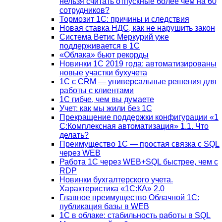
нельзя считать отпускные более чем на 60
сотрудников?
Тормозит 1C: причины и следствия
Новая ставка НДС, как не нарушить закон
Система Ветис Меркурий уже
поддерживается в 1С
«Облака» бьют рекорды
Новинки 1С 2019 года: автоматизированы
новые участки бухучета
1С с CRM — универсальные решения для
работы с клиентами
1С гибче, чем вы думаете
Учет: как мы жили без 1С
Прекращение поддержки конфигурации «1
С:Комплексная автоматизация» 1.1. Что
делать?
Преимущество 1С — простая связка с SQL
через WEB
Работа 1С через WEB+SQL быстрее, чем с
RDP
Новинки бухгалтерского учета.
Характеристика «1С:КА» 2.0
Главное преимущество Облачной 1С:
публикация базы в WEB
1С в облаке: стабильность работы в SQL