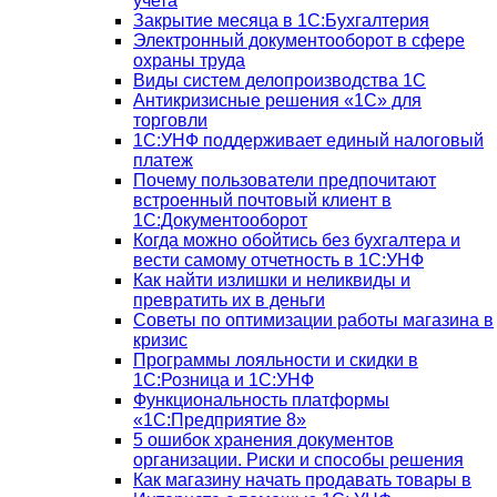
учета
Закрытие месяца в 1С:Бухгалтерия
Электронный документооборот в сфере
охраны труда
Виды систем делопроизводства 1C
Антикризисные решения «1С» для
торговли
1С:УНФ поддерживает единый налоговый
платеж
Почему пользователи предпочитают
встроенный почтовый клиент в
1С:Документооборот
Когда можно обойтись без бухгалтера и
вести самому отчетность в 1С:УНФ
Как найти излишки и неликвиды и
превратить их в деньги
Советы по оптимизации работы магазина в
кризис
Программы лояльности и скидки в
1С:Розница и 1С:УНФ
Функциональность платформы
«1С:Предприятие 8»
5 ошибок хранения документов
организации. Риски и способы решения
Как магазину начать продавать товары в