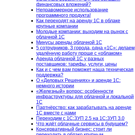
финансовых вложений?
Неправомерное использование
программного продукта!
Как переходят на аренду 1С в облаке
крупные компании
Молодые компании: выходим на рынок с
облачной 1С
Минусы аренды облачной 1С
5 сотрудников, 3 города, одна «1С»: делаем
удалённую работу проще с «облаком»
Аренда облачной 1С у разных
поставщиков: тарифы, услуги, цены
Как и с чем вам поможет наша техническая
поддержка?
О «Деловых Решениях» и аренде 1С:
немного истории
«Железный» вопрос: особенности
инфраструктуры для облачной и локальной
1С
Партнёрство: как зарабатывать на аренде
1С вместе с нами
Переходим с 1С:ЗУП 2.5 на 1С:ЗУП 3.0
Что ждёт облачные сервисы в будущем?
Консервативный бизнес: стоит ли
переходить в облако крупным