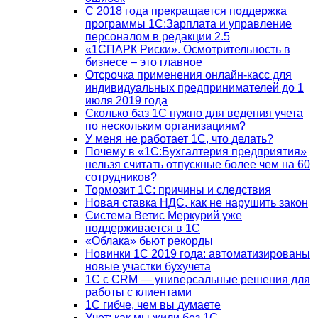
С 2018 года прекращается поддержка
программы 1С:Зарплата и управление
персоналом в редакции 2.5
«1СПАРК Риски». Осмотрительность в
бизнесе – это главное
Отсрочка применения онлайн-касс для
индивидуальных предпринимателей до 1
июля 2019 года
Сколько баз 1C нужно для ведения учета
по нескольким организациям?
У меня не работает 1С, что делать?
Почему в «1С:Бухгалтерия предприятия»
нельзя считать отпускные более чем на 60
сотрудников?
Тормозит 1C: причины и следствия
Новая ставка НДС, как не нарушить закон
Система Ветис Меркурий уже
поддерживается в 1С
«Облака» бьют рекорды
Новинки 1С 2019 года: автоматизированы
новые участки бухучета
1С с CRM — универсальные решения для
работы с клиентами
1С гибче, чем вы думаете
Учет: как мы жили без 1С