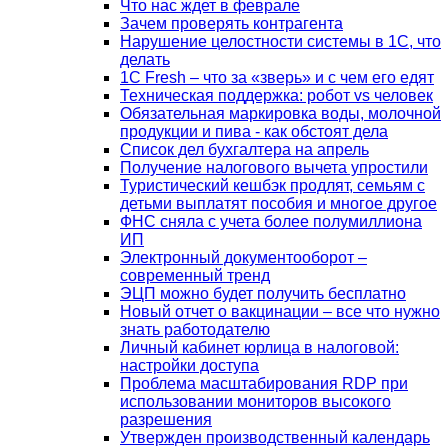
Что нас ждет в феврале
Зачем проверять контрагента
Нарушение целостности системы в 1С, что
делать
1С Fresh – что за «зверь» и с чем его едят
Техническая поддержка: робот vs человек
Обязательная маркировка воды, молочной
продукции и пива - как обстоят дела
Список дел бухгалтера на апрель
Получение налогового вычета упростили
Туристический кешбэк продлят, семьям с
детьми выплатят пособия и многое другое
ФНС сняла с учета более полумиллиона
ИП
Электронный документооборот –
современный тренд
ЭЦП можно будет получить бесплатно
Новый отчет о вакцинации – все что нужно
знать работодателю
Личный кабинет юрлица в налоговой:
настройки доступа
Проблема масштабирования RDP при
использовании мониторов высокого
разрешения
Утвержден производственный календарь