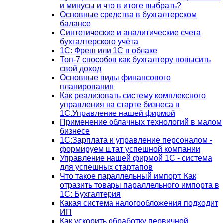
и минусы и что в итоге выбрать?
Основные средства в бухгалтерском
балансе
Синтетические и аналитические счета
бухгалтерского учёта
1C: Фреш или 1С в облаке
Топ-7 способов как бухгалтеру повысить
свой доход
Основные виды финансового
планирования
Как реализовать систему комплексного
управления на старте бизнеса в
1С:Управление нашей фирмой
Применение облачных технологий в малом
бизнесе
1C:Зарплата и управление персоналом -
формируем штат успешной компании
Управление нашей фирмой 1C - система
для успешных стартапов
Что такое параллельный импорт. Как
отразить товары параллельного импорта в
1С: Бухгалтерия
Какая система налогообложения подходит
ИП
Как ускорить обработку первичной