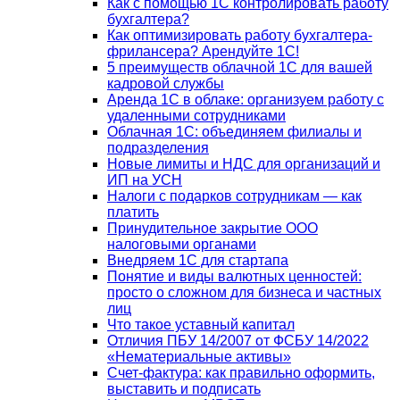
Как с помощью 1С контролировать работу
бухгалтера?
Как оптимизировать работу бухгалтера-
фрилансера? Арендуйте 1С!
5 преимуществ облачной 1С для вашей
кадровой службы
Аренда 1С в облаке: организуем работу с
удаленными сотрудниками
Облачная 1С: объединяем филиалы и
подразделения
Новые лимиты и НДС для организаций и
ИП на УСН
Налоги с подарков сотрудникам — как
платить
Принудительное закрытие ООО
налоговыми органами
Внедряем 1С для стартапа
Понятие и виды валютных ценностей:
просто о сложном для бизнеса и частных
лиц
Что такое уставный капитал
Отличия ПБУ 14/2007 от ФСБУ 14/2022
«Нематериальные активы»
Счет-фактура: как правильно оформить,
выставить и подписать