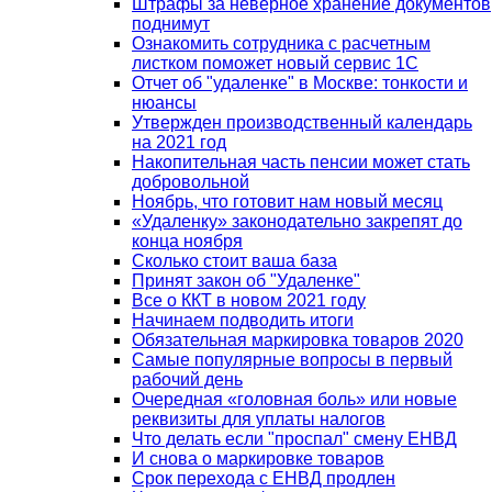
Штрафы за неверное хранение документов
поднимут
Ознакомить сотрудника с расчетным
листком поможет новый сервис 1С
Отчет об "удаленке" в Москве: тонкости и
нюансы
Утвержден производственный календарь
на 2021 год
Накопительная часть пенсии может стать
добровольной
Ноябрь, что готовит нам новый месяц
«Удаленку» законодательно закрепят до
конца ноября
Сколько стоит ваша база
Принят закон об "Удаленке"
Все о ККТ в новом 2021 году
Начинаем подводить итоги
Обязательная маркировка товаров 2020
Самые популярные вопросы в первый
рабочий день
Очередная «головная боль» или новые
реквизиты для уплаты налогов
Что делать если "проспал" смену ЕНВД
И снова о маркировке товаров
Срок перехода с ЕНВД продлен