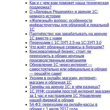
Как и с чем вам поможет наша техническая
поддержка?
О «Деловых Решениях» и аренде 1С:
немного истории
«Железный» вопрос: особенности
инфраструктуры для облачной и локальной
1С
Партнёрство: как зарабатывать на аренде
1С вместе с нами
Переходим с 1С:ЗУП 2.5 на 1С:ЗУП 3.0
Что ждёт облачные сервисы в будущем?
Консервативный бизнес: стоит ли
переходить в облако крупным
производственным компаниям
Обновление 1С через интернет —
самостоятельно или официально в облаке
— решайте сами!
Уходим в онлайн: магазин, интернет-
магазин и облачная 1С
Тарифы на аренду 1С: в чём разница?
1С УНФ: создаём простой интернет магазин
за 1 час и настраиваем 1С Управление
нашей фирмой в облаке
54-ФЗ: переходим на онлайн-кассы в
облаке с 1 июля 2017 года