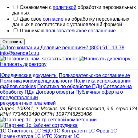
Ознакомлен с
политикой
обработки персональных
данных
Даю свое
согласие
на обработку персональных
данных в соответствии с установленнй формой
Принимаю
пользовательское соглашение
Отправить
+7 (800) 511-13-78
info@arenda1c.ru
Заказать звонок
Написать директору
Юридические документы
Пользовательское соглашение
Политика конфиденциальности
Политика использования
файлов cookies
Политика по обработке ПДн
Cогласие на
обработку ПДн
Договор оферты
Публичная оферта о
предоставлении
рекуррентных платежей
Адрес: 109341, г. Москва, ул. Братиславская, д.6, офис 134
ИНН 7734613490 ОГРН 1097746253406
1С Отчетность
1С ЭДО
1С Контрагент
1С Фреш
1С
Номенклатура
1С ИТС
Хостинг 1С