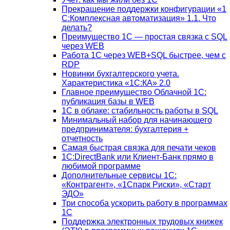
Прекращение поддержки конфигурации «1
С:Комплексная автоматизация» 1.1. Что
делать?
Преимущество 1С — простая связка с SQL
через WEB
Работа 1С через WEB+SQL быстрее, чем с
RDP
Новинки бухгалтерского учета.
Характеристика «1С:КА» 2.0
Главное преимущество Облачной 1С:
публикация базы в WEB
1С в облаке: стабильность работы в SQL
Минимальный набор для начинающего
предпринимателя: бухгалтерия +
отчетность
Самая быстрая связка для печати чеков
1С:DirectBank или Клиент-Банк прямо в
любимой программе
Дополнительные сервисы 1С:
«Контрагент», «1Спарк Риски», «Старт
ЭДО»
Три способа ускорить работу в программах
1С
Поддержка электронных трудовых книжек