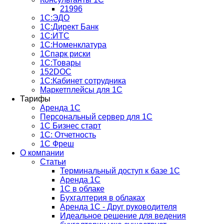
21996
1С:ЭДО
1С:Директ Банк
1С:ИТС
1С:Номенклатура
1Спарк риски
1С:Товары
152DOC
1С:Кабинет сотрудника
Маркетплейсы для 1С
Тарифы
Аренда 1С
Персональный сервер для 1С
1С Бизнес старт
1С: Отчетность
1C Фреш
О компании
Статьи
Терминальный доступ к базе 1С
Аренда 1С
1С в облаке
Бухгалтерия в облаках
Аренда 1С - Друг руководителя
Идеальное решение для ведения