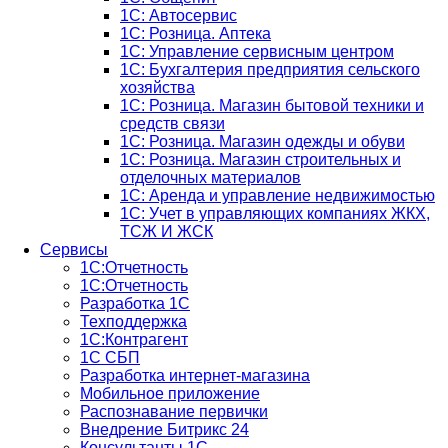
1С: Автосервис
1С: Розница. Аптека
1С: Управление сервисным центром
1С: Бухгалтерия предприятия сельского
хозяйства
1С: Розница. Магазин бытовой техники и
средств связи
1С: Розница. Магазин одежды и обуви
1С: Розница. Магазин строительных и
отделочных материалов
1С: Аренда и управление недвижимостью
1C: Учет в управляющих компаниях ЖКХ,
ТСЖ И ЖСК
Сервисы
1С:Отчетность
1С:Отчетность
Разработка 1С
Техподдержка
1С:Контрагент
1С СБП
Разработка интернет-магазина
Мобильное приложение
Распознавание первички
Внедрение Битрикс 24
Консультанты 1С