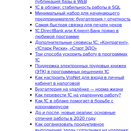
публикация базы в WEB
1С в облаке: стабильность работы в SQL
Минимальный набор для начинающего
предпринимателя: бухгалтерия + отчетность
Самая быстрая связка для печати чеков
1С:DirectBank или Клиент-Банк прямо в
любимой программе
Дополнительные сервисы 1С: «Контрагент»,
«1Спарк Риски», «Старт ЭДО»
Три способа ускорить работу в программах
1С
Поддержка электронных трудовых книжек
(ЭТК) в программных решениях 1С
Как настроить VipNet для входа в личный
кабинет в налоговой
Бухгалтерия на удалёнке — норма жизни
Как перевести 1С на удаленную работу?
Как 1С в облаке помогает в борьбе с
коронавирусом
До и после, новые реалии: основные
отличия работы в 2020 году
Как организовать продуктивное
выполнение задач сотрудника на удаленке