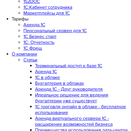
152DOC
1С:Кабинет сотрудника
Маркетплейсы для 1С
Тарифы
Аренда 1С
Персональный сервер для 1С
1С Бизнес старт
1С: Отчетность
1C Фреш
О компании
Статьи
Терминальный доступ к базе 1С
Аренда 1С
1С в облаке
Бухгалтерия в облаках
Аренда 1С - Друг руководителя
Идеальное решение для ведения
бухгалтерии уже существует
1С торговля онлайн в облаке - бесплатное
использование
Аренда виртуального сервера 1С -
расширение возможностей бизнеса
Преимущества использования дата-центра