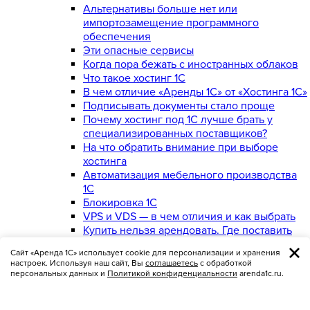
Альтернативы больше нет или
импортозамещение программного
обеспечения
Эти опасные сервисы
Когда пора бежать с иностранных облаков
Что такое хостинг 1С
В чем отличие «Аренды 1С» от «Хостинга 1С»
Подписывать документы стало проще
Почему хостинг под 1С лучше брать у
специализированных поставщиков?
На что обратить внимание при выборе
хостинга
Автоматизация мебельного производства
1С
Блокировка 1С
VPS и VDS — в чем отличия и как выбрать
Купить нельзя арендовать. Где поставить
запятую?
Сайт «Аренда 1С» использует cookie для персонализации и хранения
«Железо» или «облако»
настроек. Используя наш сайт, Вы
соглашаетесь
с обработкой
Производственный календарь 2023
персональных данных и
Политикой конфиденциальности
arenda1c.ru.
Что такое онлайн-касса
Онлайн-касса для самозанятых