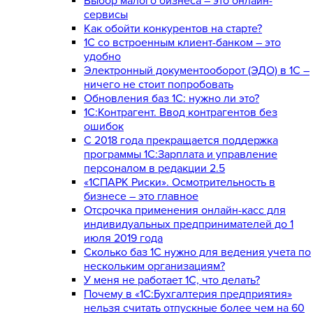
Выбор малого бизнеса – это онлайн-
сервисы
Как обойти конкурентов на старте?
1C со встроенным клиент-банком – это
удобно
Электронный документооборот (ЭДО) в 1С –
ничего не стоит попробовать
Обновления баз 1С: нужно ли это?
1С:Контрагент. Ввод контрагентов без
ошибок
С 2018 года прекращается поддержка
программы 1С:Зарплата и управление
персоналом в редакции 2.5
«1СПАРК Риски». Осмотрительность в
бизнесе – это главное
Отсрочка применения онлайн-касс для
индивидуальных предпринимателей до 1
июля 2019 года
Сколько баз 1C нужно для ведения учета по
нескольким организациям?
У меня не работает 1С, что делать?
Почему в «1С:Бухгалтерия предприятия»
нельзя считать отпускные более чем на 60