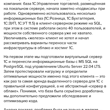
компания: база 1С:Управление торговлей, размещённая
на локальном сервере, начала заметно «подвисать» при
работе. Одновременно использовалось несколько
информационных баз (1С:Розница, 1С:Бухгалтерия,
1С:ЗУП, 1С:УТ 11.5) в клиент‑серверном режиме на SQL,
при этом в системе работали около 40 пользователей, и
мощности собственного сервера уже не хватало.
Увеличивать «железо» клиент не хотел и начал
рассматривать варианты переноса части
инфраструктуры в облако и хостинг 1С.
На первом этапе мы подготовили виртуальный сервер
1С и перенесли информационные базы с MS SQL на
PostgreSQL под управлением Ubuntu Server 22.04 LTS.
Затем протестировали нагрузку и определили
оптимальные мощности именно под этого клиента — это
как раз та самая аренда выделенного сервера для 1С с
правильной конфигурацией, а не абстрактный «сервер в
облаке». Понимая, что база была серьёзно доработана,
мы дополнительно предложили обследование и
оптимизацию кода.
Анализ показал: проблема была не только в железе —