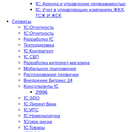
1С: Аренда и управление недвижимостью
1C: Учет в управляющих компаниях ЖКХ,
ТСЖ И ЖСК
Сервисы
1С:Отчетность
1С:Отчетность
Разработка 1С
Техподдержка
1С:Контрагент
1С СБП
Разработка интернет-магазина
Мобильное приложение
Распознавание первички
Внедрение Битрикс 24
Консультанты 1С
21996
1С:ЭДО
1С:Директ Банк
1С:ИТС
1С:Номенклатура
1Спарк риски
1С:Товары