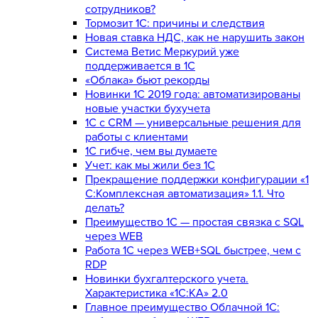
сотрудников?
Тормозит 1C: причины и следствия
Новая ставка НДС, как не нарушить закон
Система Ветис Меркурий уже
поддерживается в 1С
«Облака» бьют рекорды
Новинки 1С 2019 года: автоматизированы
новые участки бухучета
1С с CRM — универсальные решения для
работы с клиентами
1С гибче, чем вы думаете
Учет: как мы жили без 1С
Прекращение поддержки конфигурации «1
С:Комплексная автоматизация» 1.1. Что
делать?
Преимущество 1С — простая связка с SQL
через WEB
Работа 1С через WEB+SQL быстрее, чем с
RDP
Новинки бухгалтерского учета.
Характеристика «1С:КА» 2.0
Главное преимущество Облачной 1С: