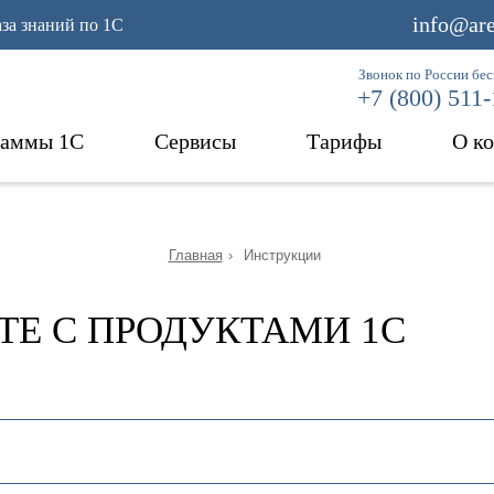
info@are
аза знаний по 1С
Звонок по России бе
+7 (800) 511
раммы 1С
Сервисы
Тарифы
О к
Главная
›
Инструкции
ТЕ С ПРОДУКТАМИ 1С