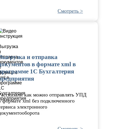
Смотреть >
Выгрузка и отправка
документов в формате xml в
программе 1С Бухгалтерия
предприятия
Рассказали как можно отправлять УПД
в формате xml без подключенного
сервиса электронного
документооборота
Смотреть >