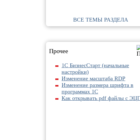
ВСЕ ТЕМЫ РАЗДЕЛА
Прочее
1С БизнесСтарт (начальные
настройки)
Изменение масштаба RDP
Изменение размера шрифта в
программах 1С
Как открывать pdf файлы с ЭЦ