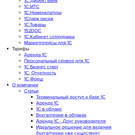
1С:Директ Банк
1С:ИТС
1С:Номенклатура
1Спарк риски
1С:Товары
152DOC
1С:Кабинет сотрудника
Маркетплейсы для 1С
Тарифы
Аренда 1С
Персональный сервер для 1С
1С Бизнес старт
1С: Отчетность
1C Фреш
О компании
Статьи
Терминальный доступ к базе 1С
Аренда 1С
1С в облаке
Бухгалтерия в облаках
Аренда 1С - Друг руководителя
Идеальное решение для ведения
бухгалтерии уже существует