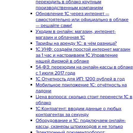
переходить в облако крупным
производственным компаниям
Обновление 1С через интернет —
самостоятельно или официально в облаке
— решайте сами!
Уходим в онлайн: магазин, интернет-
магазин и облачная 1С
Тарифы на аренду 1С: в чём разница?
1С УНФ: создаём простой интернет магазин
за 1 час и настраиваем 1С Управление
нашей фирмой в облаке
54-ФЗ: переходим на онлайн-кассы в облаке
с 1 июля 2017 года
1С Отчетность для ИП: 1200 рублей в год
Мобильное приложение 1С: отчётность на
ладони
Цена вопроса: сколько стоит перенести 1С в
облако
1С:Контрагент: вводим данные о любых
контрагентах за секунду
Оборудование и 1С: подключаем онлайн-
кассы, сканеры штрихкодов и не только
Электронный документооборот: