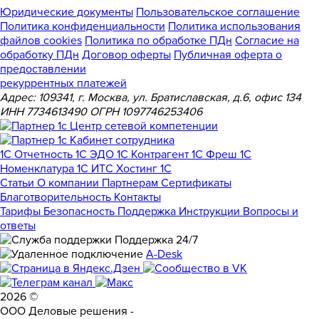
Юридические документы
Пользовательское соглашение
Политика конфиденциальности
Политика использования
файлов cookies
Политика по обработке ПДн
Cогласие на
обработку ПДн
Договор оферты
Публичная оферта о
предоставлении
рекуррентных платежей
Адрес: 109341, г. Москва, ул. Братиславская, д.6, офис 134
ИНН 7734613490 ОГРН 1097746253406
1С Отчетность
1С ЭДО
1С Контрагент
1С Фреш
1С
Номенклатура
1С ИТС
Хостинг 1С
Статьи
О компании
Партнерам
Сертификаты
Благотворительность
Контакты
Тарифы
Безопасность
Поддержка
Инструкции
Вопросы и
ответы
Поддержка 24/7
A-Desk
2026 ©
ООО Деловые решения -