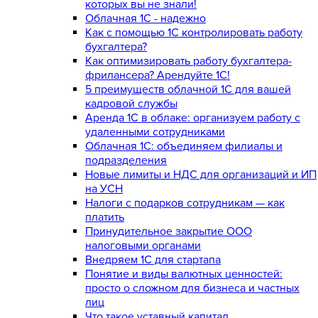
которых вы не знали!
Облачная 1С - надежно
Как с помощью 1С контролировать работу
бухгалтера?
Как оптимизировать работу бухгалтера-
фрилансера? Арендуйте 1С!
5 преимуществ облачной 1С для вашей
кадровой службы
Аренда 1С в облаке: организуем работу с
удаленными сотрудниками
Облачная 1С: объединяем филиалы и
подразделения
Новые лимиты и НДС для организаций и ИП
на УСН
Налоги с подарков сотрудникам — как
платить
Принудительное закрытие ООО
налоговыми органами
Внедряем 1С для стартапа
Понятие и виды валютных ценностей:
просто о сложном для бизнеса и частных
лиц
Что такое уставный капитал