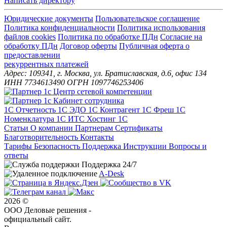
Написать директору
Юридические документы
Пользовательское соглашение
Политика конфиденциальности
Политика использования
файлов cookies
Политика по обработке ПДн
Cогласие на
обработку ПДн
Договор оферты
Публичная оферта о
предоставлении
рекуррентных платежей
Адрес: 109341, г. Москва, ул. Братиславская, д.6, офис 134
ИНН 7734613490 ОГРН 1097746253406
1С Отчетность
1С ЭДО
1С Контрагент
1С Фреш
1С
Номенклатура
1С ИТС
Хостинг 1С
Статьи
О компании
Партнерам
Сертификаты
Благотворительность
Контакты
Тарифы
Безопасность
Поддержка
Инструкции
Вопросы и
ответы
Поддержка 24/7
A-Desk
2026 ©
ООО Деловые решения -
официальный сайт.