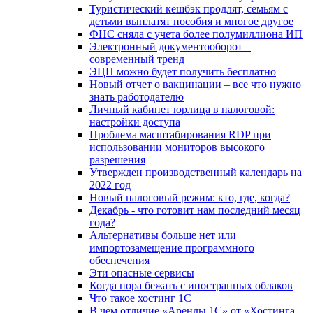
Туристический кешбэк продлят, семьям с
детьми выплатят пособия и многое другое
ФНС сняла с учета более полумиллиона ИП
Электронный документооборот –
современный тренд
ЭЦП можно будет получить бесплатно
Новый отчет о вакцинации – все что нужно
знать работодателю
Личный кабинет юрлица в налоговой:
настройки доступа
Проблема масштабирования RDP при
использовании мониторов высокого
разрешения
Утвержден производственный календарь на
2022 год
Новый налоговый режим: кто, где, когда?
Декабрь - что готовит нам последний месяц
года?
Альтернативы больше нет или
импортозамещение программного
обеспечения
Эти опасные сервисы
Когда пора бежать с иностранных облаков
Что такое хостинг 1С
В чем отличие «Аренды 1С» от «Хостинга