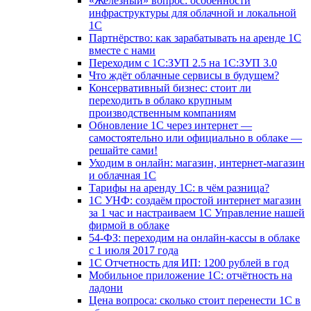
«Железный» вопрос: особенности
инфраструктуры для облачной и локальной
1С
Партнёрство: как зарабатывать на аренде 1С
вместе с нами
Переходим с 1С:ЗУП 2.5 на 1С:ЗУП 3.0
Что ждёт облачные сервисы в будущем?
Консервативный бизнес: стоит ли
переходить в облако крупным
производственным компаниям
Обновление 1С через интернет —
самостоятельно или официально в облаке —
решайте сами!
Уходим в онлайн: магазин, интернет-магазин
и облачная 1С
Тарифы на аренду 1С: в чём разница?
1С УНФ: создаём простой интернет магазин
за 1 час и настраиваем 1С Управление нашей
фирмой в облаке
54-ФЗ: переходим на онлайн-кассы в облаке
с 1 июля 2017 года
1С Отчетность для ИП: 1200 рублей в год
Мобильное приложение 1С: отчётность на
ладони
Цена вопроса: сколько стоит перенести 1С в