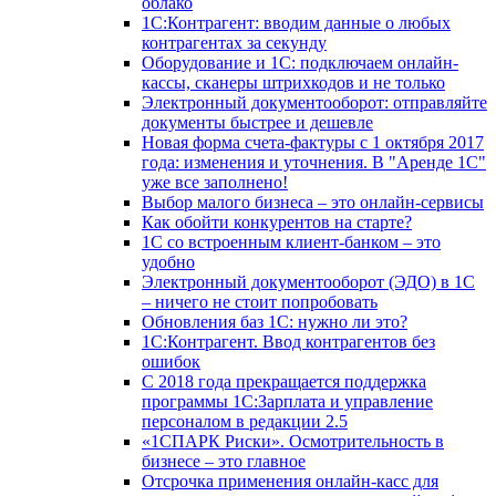
облако
1С:Контрагент: вводим данные о любых
контрагентах за секунду
Оборудование и 1С: подключаем онлайн-
кассы, сканеры штрихкодов и не только
Электронный документооборот: отправляйте
документы быстрее и дешевле
Новая форма счета-фактуры с 1 октября 2017
года: изменения и уточнения. В "Аренде 1С"
уже все заполнено!
Выбор малого бизнеса – это онлайн-сервисы
Как обойти конкурентов на старте?
1C со встроенным клиент-банком – это
удобно
Электронный документооборот (ЭДО) в 1С
– ничего не стоит попробовать
Обновления баз 1С: нужно ли это?
1С:Контрагент. Ввод контрагентов без
ошибок
С 2018 года прекращается поддержка
программы 1С:Зарплата и управление
персоналом в редакции 2.5
«1СПАРК Риски». Осмотрительность в
бизнесе – это главное
Отсрочка применения онлайн-касс для