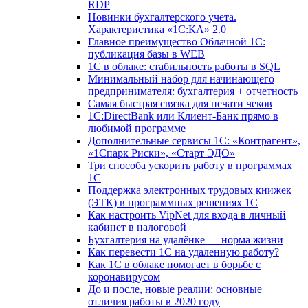
RDP
Новинки бухгалтерского учета.
Характеристика «1С:КА» 2.0
Главное преимущество Облачной 1С:
публикация базы в WEB
1С в облаке: стабильность работы в SQL
Минимальный набор для начинающего
предпринимателя: бухгалтерия + отчетность
Самая быстрая связка для печати чеков
1С:DirectBank или Клиент-Банк прямо в
любимой программе
Дополнительные сервисы 1С: «Контрагент»,
«1Спарк Риски», «Старт ЭДО»
Три способа ускорить работу в программах
1С
Поддержка электронных трудовых книжек
(ЭТК) в программных решениях 1С
Как настроить VipNet для входа в личный
кабинет в налоговой
Бухгалтерия на удалёнке — норма жизни
Как перевести 1С на удаленную работу?
Как 1С в облаке помогает в борьбе с
коронавирусом
До и после, новые реалии: основные
отличия работы в 2020 году