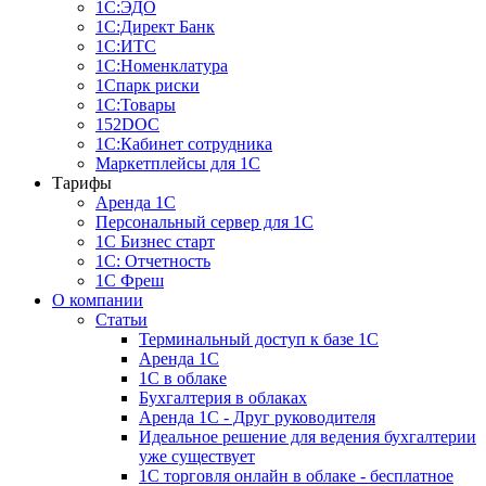
1С:ЭДО
1С:Директ Банк
1С:ИТС
1С:Номенклатура
1Спарк риски
1С:Товары
152DOC
1С:Кабинет сотрудника
Маркетплейсы для 1С
Тарифы
Аренда 1С
Персональный сервер для 1С
1С Бизнес старт
1С: Отчетность
1C Фреш
О компании
Статьи
Терминальный доступ к базе 1С
Аренда 1С
1С в облаке
Бухгалтерия в облаках
Аренда 1С - Друг руководителя
Идеальное решение для ведения бухгалтерии
уже существует
1С торговля онлайн в облаке - бесплатное