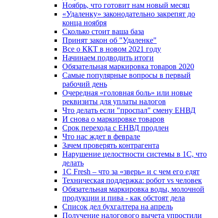
Ноябрь, что готовит нам новый месяц
«Удаленку» законодательно закрепят до
конца ноября
Сколько стоит ваша база
Принят закон об "Удаленке"
Все о ККТ в новом 2021 году
Начинаем подводить итоги
Обязательная маркировка товаров 2020
Самые популярные вопросы в первый
рабочий день
Очередная «головная боль» или новые
реквизиты для уплаты налогов
Что делать если "проспал" смену ЕНВД
И снова о маркировке товаров
Срок перехода с ЕНВД продлен
Что нас ждет в феврале
Зачем проверять контрагента
Нарушение целостности системы в 1С, что
делать
1С Fresh – что за «зверь» и с чем его едят
Техническая поддержка: робот vs человек
Обязательная маркировка воды, молочной
продукции и пива - как обстоят дела
Список дел бухгалтера на апрель
Получение налогового вычета упростили