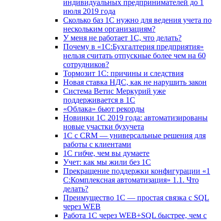
индивидуальных предпринимателей до 1
июля 2019 года
Сколько баз 1C нужно для ведения учета по
нескольким организациям?
У меня не работает 1С, что делать?
Почему в «1С:Бухгалтерия предприятия»
нельзя считать отпускные более чем на 60
сотрудников?
Тормозит 1C: причины и следствия
Новая ставка НДС, как не нарушить закон
Система Ветис Меркурий уже
поддерживается в 1С
«Облака» бьют рекорды
Новинки 1С 2019 года: автоматизированы
новые участки бухучета
1С с CRM — универсальные решения для
работы с клиентами
1С гибче, чем вы думаете
Учет: как мы жили без 1С
Прекращение поддержки конфигурации «1
С:Комплексная автоматизация» 1.1. Что
делать?
Преимущество 1С — простая связка с SQL
через WEB
Работа 1С через WEB+SQL быстрее, чем с