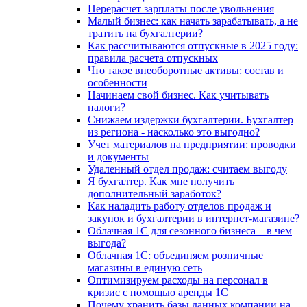
Перерасчет зарплаты после увольнения
Малый бизнес: как начать зарабатывать, а не
тратить на бухгалтерии?
Как рассчитываются отпускные в 2025 году:
правила расчета отпускных
Что такое внеоборотные активы: состав и
особенности
Начинаем свой бизнес. Как учитывать
налоги?
Снижаем издержки бухгалтерии. Бухгалтер
из региона - насколько это выгодно?
Учет материалов на предприятии: проводки
и документы
Удаленный отдел продаж: считаем выгоду
Я бухгалтер. Как мне получить
дополнительный заработок?
Как наладить работу отделов продаж и
закупок и бухгалтерии в интернет-магазине?
Облачная 1С для сезонного бизнеса – в чем
выгода?
Облачная 1С: объединяем розничные
магазины в единую сеть
Оптимизируем расходы на персонал в
кризис с помощью аренды 1С
Почему хранить базы данных компании на