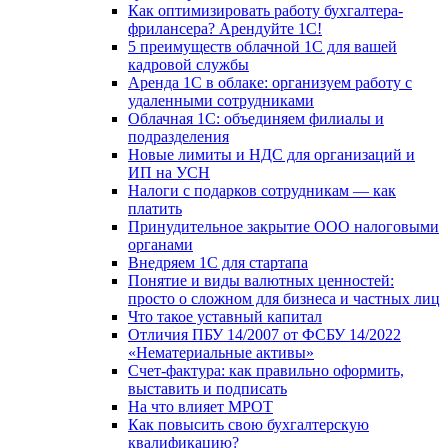
Как оптимизировать работу бухгалтера-
фрилансера? Арендуйте 1С!
5 преимуществ облачной 1С для вашей
кадровой службы
Аренда 1С в облаке: организуем работу с
удаленными сотрудниками
Облачная 1С: объединяем филиалы и
подразделения
Новые лимиты и НДС для организаций и
ИП на УСН
Налоги с подарков сотрудникам — как
платить
Принудительное закрытие ООО налоговыми
органами
Внедряем 1С для стартапа
Понятие и виды валютных ценностей:
просто о сложном для бизнеса и частных лиц
Что такое уставный капитал
Отличия ПБУ 14/2007 от ФСБУ 14/2022
«Нематериальные активы»
Счет-фактура: как правильно оформить,
выставить и подписать
На что влияет МРОТ
Как повысить свою бухгалтерскую
квалификацию?