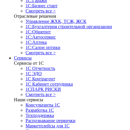
1С:Гаражи
1С:Бизнес старт
Смотреть все >
Отраслевые решения
Управление ЖХК, ТСЖ, ЖСК
1С:Бухгалтерия строительной организации
1С:Общепит
1С:Автосервис
1С:Аптека
1С:Салон оптики
Смотреть все >
Сервисы
Сервисы от 1С
1С Отчетность
1С ЭДО
1С Контрагент
1С Кабинет сотрудника
1СПАРК РИСКИ
Смотреть все >
Наши сервисы
Консультанты 1С
Разработка 1С
Техподдержка
Распознавание первички
Маркетплейсы для 1С