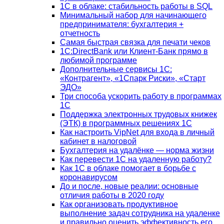
1С в облаке: стабильность работы в SQL
Минимальный набор для начинающего
предпринимателя: бухгалтерия +
отчетность
Самая быстрая связка для печати чеков
1С:DirectBank или Клиент-Банк прямо в
любимой программе
Дополнительные сервисы 1С:
«Контрагент», «1Спарк Риски», «Старт
ЭДО»
Три способа ускорить работу в программах
1С
Поддержка электронных трудовых книжек
(ЭТК) в программных решениях 1С
Как настроить VipNet для входа в личный
кабинет в налоговой
Бухгалтерия на удалёнке — норма жизни
Как перевести 1С на удаленную работу?
Как 1С в облаке помогает в борьбе с
коронавирусом
До и после, новые реалии: основные
отличия работы в 2020 году
Как организовать продуктивное
выполнение задач сотрудника на удаленке
и правильно оценить эффективность его