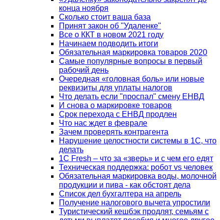
конца ноября
Сколько стоит ваша база
Принят закон об "Удаленке"
Все о ККТ в новом 2021 году
Начинаем подводить итоги
Обязательная маркировка товаров 2020
Самые популярные вопросы в первый
рабочий день
Очередная «головная боль» или новые
реквизиты для уплаты налогов
Что делать если "проспал" смену ЕНВД
И снова о маркировке товаров
Срок перехода с ЕНВД продлен
Что нас ждет в феврале
Зачем проверять контрагента
Нарушение целостности системы в 1С, что
делать
1С Fresh – что за «зверь» и с чем его едят
Техническая поддержка: робот vs человек
Обязательная маркировка воды, молочной
продукции и пива - как обстоят дела
Список дел бухгалтера на апрель
Получение налогового вычета упростили
Туристический кешбэк продлят, семьям с