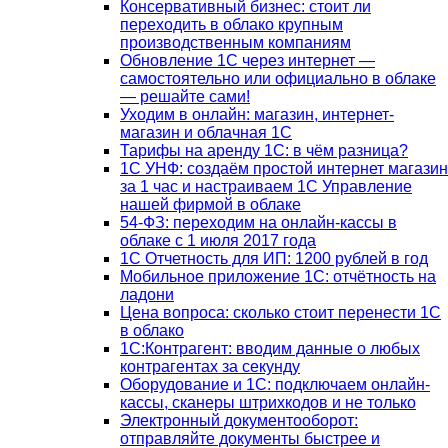
Консервативный бизнес: стоит ли
переходить в облако крупным
производственным компаниям
Обновление 1С через интернет —
самостоятельно или официально в облаке
— решайте сами!
Уходим в онлайн: магазин, интернет-
магазин и облачная 1С
Тарифы на аренду 1С: в чём разница?
1С УНФ: создаём простой интернет магазин
за 1 час и настраиваем 1С Управление
нашей фирмой в облаке
54-ФЗ: переходим на онлайн-кассы в
облаке с 1 июля 2017 года
1С Отчетность для ИП: 1200 рублей в год
Мобильное приложение 1С: отчётность на
ладони
Цена вопроса: сколько стоит перенести 1С
в облако
1С:Контрагент: вводим данные о любых
контрагентах за секунду
Оборудование и 1С: подключаем онлайн-
кассы, сканеры штрихкодов и не только
Электронный документооборот:
отправляйте документы быстрее и