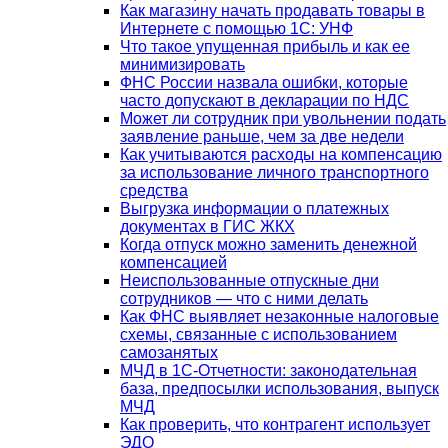
Как магазину начать продавать товары в
Интернете с помощью 1С: УНФ
Что такое упущенная прибыль и как ее
минимизировать
ФНС России назвала ошибки, которые
часто допускают в декларации по НДС
Может ли сотрудник при увольнении подать
заявление раньше, чем за две недели
Как учитываются расходы на компенсацию
за использование личного транспортного
средства
Выгрузка информации о платежных
документах в ГИС ЖКХ
Когда отпуск можно заменить денежной
компенсацией
Неиспользованные отпускные дни
сотрудников — что с ними делать
Как ФНС выявляет незаконные налоговые
схемы, связанные с использованием
самозанятых
МЧД в 1С-Отчетности: законодательная
база, предпосылки использования, выпуск
МЧД
Как проверить, что контрагент использует
ЭДО