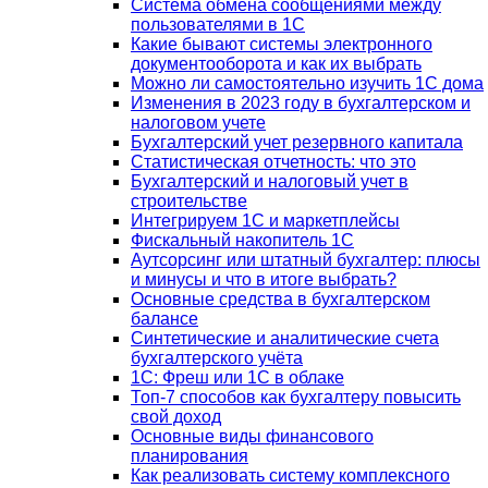
Система обмена сообщениями между
пользователями в 1С
Какие бывают системы электронного
документооборота и как их выбрать
Можно ли самостоятельно изучить 1С дома
Изменения в 2023 году в бухгалтерском и
налоговом учете
Бухгалтерский учет резервного капитала
Статистическая отчетность: что это
Бухгалтерский и налоговый учет в
строительстве
Интегрируем 1С и маркетплейсы
Фискальный накопитель 1С
Аутсорсинг или штатный бухгалтер: плюсы
и минусы и что в итоге выбрать?
Основные средства в бухгалтерском
балансе
Синтетические и аналитические счета
бухгалтерского учёта
1C: Фреш или 1С в облаке
Топ-7 способов как бухгалтеру повысить
свой доход
Основные виды финансового
планирования
Как реализовать систему комплексного