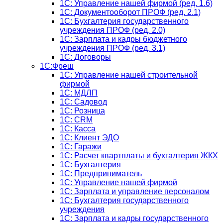
1С: Управление нашей фирмой (ред. 1.6)
1С: Документооборот ПРОФ (ред. 2.1)
1C: Бухгалтерия государственного
учреждения ПРОФ (ред. 2.0)
1C: Зарплата и кадры бюджетного
учреждения ПРОФ (ред. 3.1)
1С: Договоры
1С:Фреш
1С: Управление нашей строительной
фирмой
1С: МДЛП
1С: Садовод
1С: Розница
1C: CRM
1C: Касса
1С: Клиент ЭДО
1С: Гаражи
1C: Расчет квартплаты и бухгалтерия ЖКХ
1C: Бухгалтерия
1C: Предприниматель
1C: Управление нашей фирмой
1C: Зарплата и управление персоналом
1C: Бухгалтерия государственного
учреждения
1C: Зарплата и кадры государственного