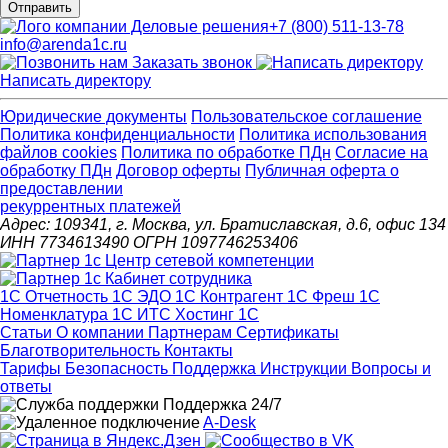
Отправить
+7 (800) 511-13-78
info@arenda1c.ru
Заказать звонок
Написать директору
Юридические документы
Пользовательское соглашение
Политика конфиденциальности
Политика использования
файлов cookies
Политика по обработке ПДн
Cогласие на
обработку ПДн
Договор оферты
Публичная оферта о
предоставлении
рекуррентных платежей
Адрес: 109341, г. Москва, ул. Братиславская, д.6, офис 134
ИНН 7734613490 ОГРН 1097746253406
1С Отчетность
1С ЭДО
1С Контрагент
1С Фреш
1С
Номенклатура
1С ИТС
Хостинг 1С
Статьи
О компании
Партнерам
Сертификаты
Благотворительность
Контакты
Тарифы
Безопасность
Поддержка
Инструкции
Вопросы и
ответы
Поддержка 24/7
A-Desk