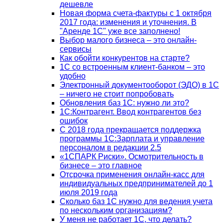
дешевле
Новая форма счета-фактуры с 1 октября
2017 года: изменения и уточнения. В
"Аренде 1С" уже все заполнено!
Выбор малого бизнеса – это онлайн-
сервисы
Как обойти конкурентов на старте?
1C со встроенным клиент-банком – это
удобно
Электронный документооборот (ЭДО) в 1С
– ничего не стоит попробовать
Обновления баз 1С: нужно ли это?
1С:Контрагент. Ввод контрагентов без
ошибок
С 2018 года прекращается поддержка
программы 1С:Зарплата и управление
персоналом в редакции 2.5
«1СПАРК Риски». Осмотрительность в
бизнесе – это главное
Отсрочка применения онлайн-касс для
индивидуальных предпринимателей до 1
июля 2019 года
Сколько баз 1C нужно для ведения учета
по нескольким организациям?
У меня не работает 1С, что делать?