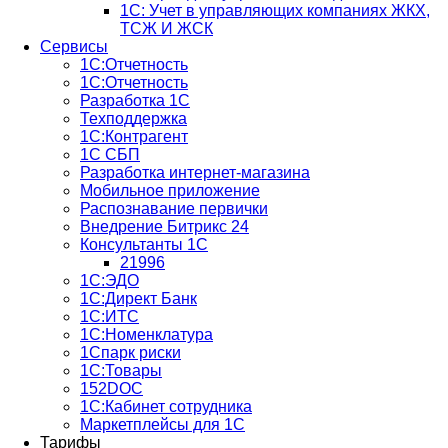
1C: Учет в управляющих компаниях ЖКХ,
ТСЖ И ЖСК
Сервисы
1С:Отчетность
1С:Отчетность
Разработка 1С
Техподдержка
1С:Контрагент
1С СБП
Разработка интернет-магазина
Мобильное приложение
Распознавание первички
Внедрение Битрикс 24
Консультанты 1С
21996
1С:ЭДО
1С:Директ Банк
1С:ИТС
1С:Номенклатура
1Спарк риски
1С:Товары
152DOC
1С:Кабинет сотрудника
Маркетплейсы для 1С
Тарифы