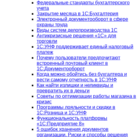
Федеральные стандарты бухгалтерского
учета
Закрытие месяца в 1С:Бухгалтерия
Электронный документооборот в сфере
охраны труда
Виды систем делопроизводства 1C
Антикризисные решения «1С» для
торговли
1С:УНФ поддерживает единый налоговый
платеж
Почему пользователи предпочитают
встроенный почтовый клиент в
1С:Документооборот
Когда можно обойтись без бухгалтера и
вести самому отчетность в 1С:УНФ
Как найти излишки и неликвиды и
превратить их в деньги
Советы по оптимизации работы магазина в
кризис
Программы лояльности и скидки в
1С:Розница и 1С:УНФ
Функциональность платформы
«1С:Предприятие 8»
5 ошибок хранения документов
организации. Риски и способы решения