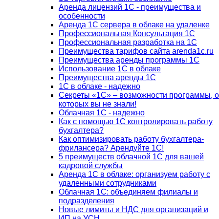
Аренда лицензий 1С - преимущества и
особенности
Аренда 1С сервера в облаке на удаленке
Профессиональная Консультация 1С
Профессиональная разработка на 1С
Преимущества тарифов сайта arenda1c.ru
Преимущества аренды программы 1С
Использование 1С в облаке
Преимущества аренды 1С
1С в облаке - надежно
Секреты «1С» – возможности программы, о
которых вы не знали!
Облачная 1С - надежно
Как с помощью 1С контролировать работу
бухгалтера?
Как оптимизировать работу бухгалтера-
фрилансера? Арендуйте 1С!
5 преимуществ облачной 1С для вашей
кадровой службы
Аренда 1С в облаке: организуем работу с
удаленными сотрудниками
Облачная 1С: объединяем филиалы и
подразделения
Новые лимиты и НДС для организаций и
ИП на УСН