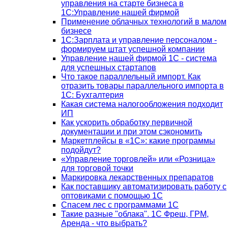
управления на старте бизнеса в
1С:Управление нашей фирмой
Применение облачных технологий в малом
бизнесе
1C:Зарплата и управление персоналом -
формируем штат успешной компании
Управление нашей фирмой 1C - система
для успешных стартапов
Что такое параллельный импорт. Как
отразить товары параллельного импорта в
1С: Бухгалтерия
Какая система налогообложения подходит
ИП
Как ускорить обработку первичной
документации и при этом сэкономить
Маркетплейсы в «1С»: какие программы
подойдут?
«Управление торговлей» или «Розница»
для торговой точки
Маркировка лекарственных препаратов
Как поставщику автоматизировать работу с
оптовиками с помощью 1С
Спасем лес с программами 1С
Такие разные "облака". 1С Фреш, ГРМ,
Аренда - что выбрать?