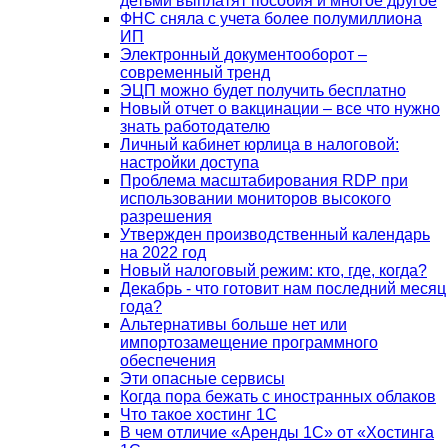
детьми выплатят пособия и многое другое
ФНС сняла с учета более полумиллиона
ИП
Электронный документооборот –
современный тренд
ЭЦП можно будет получить бесплатно
Новый отчет о вакцинации – все что нужно
знать работодателю
Личный кабинет юрлица в налоговой:
настройки доступа
Проблема масштабирования RDP при
использовании мониторов высокого
разрешения
Утвержден производственный календарь
на 2022 год
Новый налоговый режим: кто, где, когда?
Декабрь - что готовит нам последний месяц
года?
Альтернативы больше нет или
импортозамещение программного
обеспечения
Эти опасные сервисы
Когда пора бежать с иностранных облаков
Что такое хостинг 1С
В чем отличие «Аренды 1С» от «Хостинга