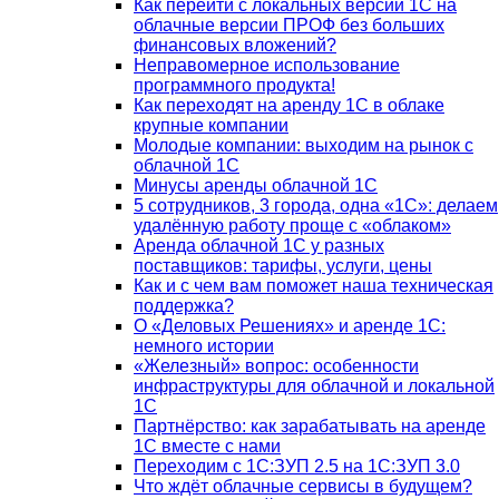
Как перейти с локальных версий 1С на
облачные версии ПРОФ без больших
финансовых вложений?
Неправомерное использование
программного продукта!
Как переходят на аренду 1С в облаке
крупные компании
Молодые компании: выходим на рынок с
облачной 1С
Минусы аренды облачной 1С
5 сотрудников, 3 города, одна «1С»: делаем
удалённую работу проще с «облаком»
Аренда облачной 1С у разных
поставщиков: тарифы, услуги, цены
Как и с чем вам поможет наша техническая
поддержка?
О «Деловых Решениях» и аренде 1С:
немного истории
«Железный» вопрос: особенности
инфраструктуры для облачной и локальной
1С
Партнёрство: как зарабатывать на аренде
1С вместе с нами
Переходим с 1С:ЗУП 2.5 на 1С:ЗУП 3.0
Что ждёт облачные сервисы в будущем?