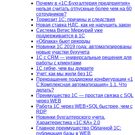
Почему в «1С:Бухгалтерия предприятия»
нельзя считать отпускные более чем на 60
сотрудников?
Тормозит 1C: причины и следствия
Новая ставка НДС, как не нарушить закон
Система Ветис Меркурий уже
поддерживается в 1С
«Облака» бьют рекорды
Новинки 1С 2019 года: автоматизированы
новые участки бухучета
1С с CRM — универсальные решения для
работы с клиентами
1С гибче, чем вы думаете
Учет: как мы жили без 1С
Прекращение поддержки конфигурации «1
С:Комплексная автоматизация» 1.1. Что
делать?
Преимущество 1С — простая связка с SQL
через WEB
Работа 1С через WEB+SQL быстрее, чем с
RDP
Новинки бухгалтерского учета.
Характеристика «1С:КА» 2.0
Главное преимущество Облачной 1С:
публикация базы в WEB