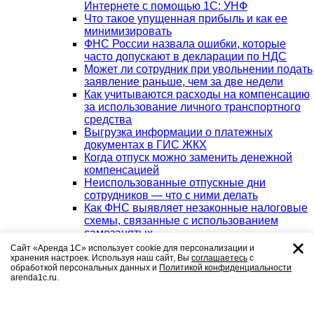
Интернете с помощью 1С: УНФ
Что такое упущенная прибыль и как ее
минимизировать
ФНС России назвала ошибки, которые
часто допускают в декларации по НДС
Может ли сотрудник при увольнении подать
заявление раньше, чем за две недели
Как учитываются расходы на компенсацию
за использование личного транспортного
средства
Выгрузка информации о платежных
документах в ГИС ЖКХ
Когда отпуск можно заменить денежной
компенсацией
Неиспользованные отпускные дни
сотрудников — что с ними делать
Как ФНС выявляет незаконные налоговые
схемы, связанные с использованием
самозанятых
МЧД в 1С-Отчетности: законодательная
Сайт «Аренда 1С» использует cookie для персонализации и
база, предпосылки использования, выпуск
хранения настроек. Используя наш сайт, Вы
соглашаетесь
с
обработкой персональных данных и
Политикой конфиденциальности
МЧД
arenda1c.ru.
Как проверить, что контрагент использует
ЭДО
Увольнение сотрудника дистанционно