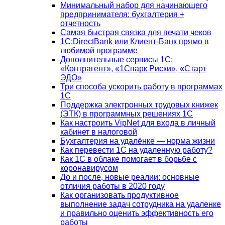
Минимальный набор для начинающего
предпринимателя: бухгалтерия +
отчетность
Самая быстрая связка для печати чеков
1С:DirectBank или Клиент-Банк прямо в
любимой программе
Дополнительные сервисы 1С:
«Контрагент», «1Спарк Риски», «Старт
ЭДО»
Три способа ускорить работу в программах
1С
Поддержка электронных трудовых книжек
(ЭТК) в программных решениях 1С
Как настроить VipNet для входа в личный
кабинет в налоговой
Бухгалтерия на удалёнке — норма жизни
Как перевести 1С на удаленную работу?
Как 1С в облаке помогает в борьбе с
коронавирусом
До и после, новые реалии: основные
отличия работы в 2020 году
Как организовать продуктивное
выполнение задач сотрудника на удаленке
и правильно оценить эффективность его
работы