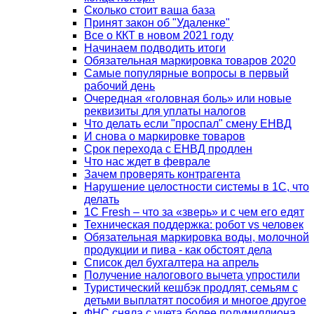
Сколько стоит ваша база
Принят закон об "Удаленке"
Все о ККТ в новом 2021 году
Начинаем подводить итоги
Обязательная маркировка товаров 2020
Самые популярные вопросы в первый
рабочий день
Очередная «головная боль» или новые
реквизиты для уплаты налогов
Что делать если "проспал" смену ЕНВД
И снова о маркировке товаров
Срок перехода с ЕНВД продлен
Что нас ждет в феврале
Зачем проверять контрагента
Нарушение целостности системы в 1С, что
делать
1С Fresh – что за «зверь» и с чем его едят
Техническая поддержка: робот vs человек
Обязательная маркировка воды, молочной
продукции и пива - как обстоят дела
Список дел бухгалтера на апрель
Получение налогового вычета упростили
Туристический кешбэк продлят, семьям с
детьми выплатят пособия и многое другое
ФНС сняла с учета более полумиллиона