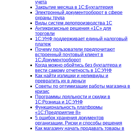
учета
Закрытие месяца в 1С:Бухгалтерия
Электронный документооборот в сфере
охраны труда
Виды систем делопроизводства 1C
Антикризисные решения «1С» для
торговли
1С:УНФ поддерживает единый налоговый
платеж
Почему пользователи предпочитают
встроенный почтовый клиент в
1С:Документооборот
Когда можно обойтись без бухгалтера и
вести самому отчетность в 1С:УНФ
Как найти излишки и неликвиды и
превратить их в деньги
Советы по оптимизации работы магазина в
кризис
Программы лояльности и скидки в
1С:Розница и 1С:УНФ
Функциональность платформы
«1С:Предприятие 8»
5 ошибок хранения документов
организации. Риски и способы решения
Как магазину начать продавать товары в