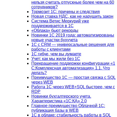
нельзя считать отпускные более чем на 60
сотрудников?
Тормозит 1C: причины и следствия
Новая ставка НДС, как не нарушить закон
Система Ветис Меркурий уже
поддерживается в 1С
«Облака» бьют рекорды
Новинки 1С 2019 года: автоматизированы
новые участки бухучета
1С с CRM — универсальные решения для
работы с клиентами
1С гибче, чем вы думаете
Учет: как мы жили без 1С
Прекращение поддержки конфигурации «1
С:Комплексная автоматизация» 1.1. Что
делать?
Преимущество 1С — простая связка с SQL
через WEB
Работа 1С через WEB+SQL быстрее, чем с
RDP
Новинки бухгалтерского учета.
Характеристика «1С:КА» 2.0
Главное преимущество Облачной 1С:
публикация базы в WEB
1С в облаке: стабильность работы в SQL