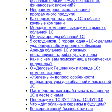
облачные версии ПРОФ без больших
финансовых вложений?
Неправомерное использование
программного продукта!
Как переходят на аренду 1С в облаке
крупные компании
Молодые компании: выходим на рынок с
облачной 1С
Минусы аренды облачной 1С
5 сотрудников, 3 города, одна «1С»: делаем
удалённую работу проще с «облаком»
Аренда облачной 1С у разных
поставщиков: тарифы, услуги, цены
Как и с чем вам поможет наша техническая
поддержка?
О «Деловых Решениях» и аренде 1С:
немного истории
«Железный» вопрос: особенности
инфраструктуры для облачной и локальной
1С
Партнёрство: как зарабатывать на аренде
1С вместе с нами
Переходим с 1С:ЗУП 2.5 на 1С:ЗУП 3.0
Что ждёт облачные сервисы в будущем?
Консервативный бизнес: стоит ли