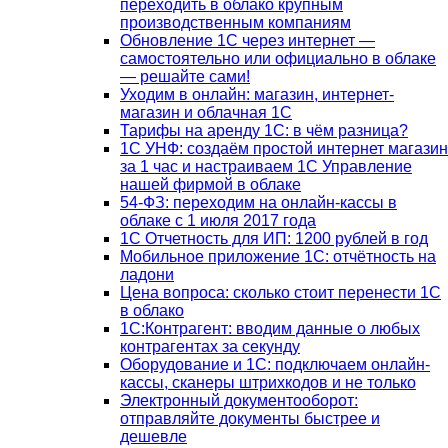
переходить в облако крупным
производственным компаниям
Обновление 1С через интернет —
самостоятельно или официально в облаке
— решайте сами!
Уходим в онлайн: магазин, интернет-
магазин и облачная 1С
Тарифы на аренду 1С: в чём разница?
1С УНФ: создаём простой интернет магазин
за 1 час и настраиваем 1С Управление
нашей фирмой в облаке
54-ФЗ: переходим на онлайн-кассы в
облаке с 1 июля 2017 года
1С Отчетность для ИП: 1200 рублей в год
Мобильное приложение 1С: отчётность на
ладони
Цена вопроса: сколько стоит перенести 1С
в облако
1С:Контрагент: вводим данные о любых
контрагентах за секунду
Оборудование и 1С: подключаем онлайн-
кассы, сканеры штрихкодов и не только
Электронный документооборот:
отправляйте документы быстрее и
дешевле