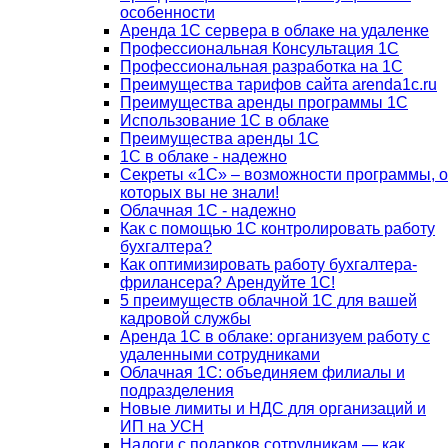
особенности
Аренда 1С сервера в облаке на удаленке
Профессиональная Консультация 1С
Профессиональная разработка на 1С
Преимущества тарифов сайта arenda1c.ru
Преимущества аренды программы 1С
Использование 1С в облаке
Преимущества аренды 1С
1С в облаке - надежно
Секреты «1С» – возможности программы, о
которых вы не знали!
Облачная 1С - надежно
Как с помощью 1С контролировать работу
бухгалтера?
Как оптимизировать работу бухгалтера-
фрилансера? Арендуйте 1С!
5 преимуществ облачной 1С для вашей
кадровой службы
Аренда 1С в облаке: организуем работу с
удаленными сотрудниками
Облачная 1С: объединяем филиалы и
подразделения
Новые лимиты и НДС для организаций и
ИП на УСН
Налоги с подарков сотрудникам — как