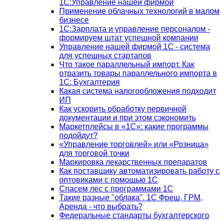
1С:Управление нашей фирмой
Применение облачных технологий в малом
бизнесе
1C:Зарплата и управление персоналом -
формируем штат успешной компании
Управление нашей фирмой 1C - система
для успешных стартапов
Что такое параллельный импорт. Как
отразить товары параллельного импорта в
1С: Бухгалтерия
Какая система налогообложения подходит
ИП
Как ускорить обработку первичной
документации и при этом сэкономить
Маркетплейсы в «1С»: какие программы
подойдут?
«Управление торговлей» или «Розница»
для торговой точки
Маркировка лекарственных препаратов
Как поставщику автоматизировать работу с
оптовиками с помощью 1С
Спасем лес с программами 1С
Такие разные "облака". 1С Фреш, ГРМ,
Аренда - что выбрать?
Федеральные стандарты бухгалтерского