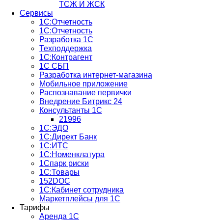
ТСЖ И ЖСК
Сервисы
1С:Отчетность
1С:Отчетность
Разработка 1С
Техподдержка
1С:Контрагент
1С СБП
Разработка интернет-магазина
Мобильное приложение
Распознавание первички
Внедрение Битрикс 24
Консультанты 1С
21996
1С:ЭДО
1С:Директ Банк
1С:ИТС
1С:Номенклатура
1Спарк риски
1С:Товары
152DOC
1С:Кабинет сотрудника
Маркетплейсы для 1С
Тарифы
Аренда 1С