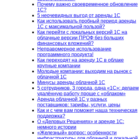
Почему важно своевременное обновление
1С?
5 неочевидных выгод от аренды 1С
Как использовать пробный период аренды
1С с максимальной пользой?
Как перейти с локальных версий 1С на
облачные версии ПРОФ без больших
финансовых вложений?
Неправомерное использование
программного продукта!
Как переходят на аренду 1С в облаке
крупные компании
Молодые компании: выходим на рынок с
облачной 1С
Минусы аренды облачной 1С
5 сотрудников, 3 города, одна «1С»: делаем
удалённую работу проще с «облаком»
Аренда облачной 1С у разных
поставщиков: тарифы, услуги, цены
Как и с чем вам поможет наша техническая
поддержка?
О «Деловых Решениях» и аренде 1С:
немного истории
«Железный» вопрос: особенности
инфраструктуры для облачной и локальной