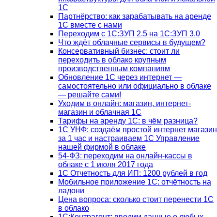
1С
Партнёрство: как зарабатывать на аренде
1С вместе с нами
Переходим с 1С:ЗУП 2.5 на 1С:ЗУП 3.0
Что ждёт облачные сервисы в будущем?
Консервативный бизнес: стоит ли
переходить в облако крупным
производственным компаниям
Обновление 1С через интернет —
самостоятельно или официально в облаке
— решайте сами!
Уходим в онлайн: магазин, интернет-
магазин и облачная 1С
Тарифы на аренду 1С: в чём разница?
1С УНФ: создаём простой интернет магазин
за 1 час и настраиваем 1С Управление
нашей фирмой в облаке
54-ФЗ: переходим на онлайн-кассы в
облаке с 1 июля 2017 года
1С Отчетность для ИП: 1200 рублей в год
Мобильное приложение 1С: отчётность на
ладони
Цена вопроса: сколько стоит перенести 1С
в облако
1С:Контрагент: вводим данные о любых