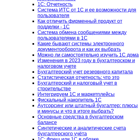
1С: Отчетность
Система ИТС от 1С и ее возможности для
пользователя
Как отличить фирменный продукт от
подделки - 1С
Система обмена сообщениями между
пользователями в 1С
Какие бывают системы электронного
документооборота и как их выбрать
Можно ли самостоятельно изучить 1С дома
Изменения в 2023 году в бухгалтерском и
налоговом учете
Бухгалтерский учет резервного капитала
Статистическая отчетность: что это
Бухгалтерский и налоговый учет в
строительстве
Интегрируем 1С и маркетплейсы
Фискальный накопитель 1С
Аутсорсинг или штатный бухгалтер: плюсы
и минусы и что в итоге выбрать?
Основные средства в бухгалтерском
балансе
Синтетические и аналитические счета
бухгалтерского учёта
1C: Фреш или 1С в облаке