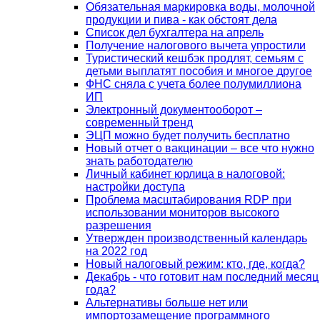
Обязательная маркировка воды, молочной
продукции и пива - как обстоят дела
Список дел бухгалтера на апрель
Получение налогового вычета упростили
Туристический кешбэк продлят, семьям с
детьми выплатят пособия и многое другое
ФНС сняла с учета более полумиллиона
ИП
Электронный документооборот –
современный тренд
ЭЦП можно будет получить бесплатно
Новый отчет о вакцинации – все что нужно
знать работодателю
Личный кабинет юрлица в налоговой:
настройки доступа
Проблема масштабирования RDP при
использовании мониторов высокого
разрешения
Утвержден производственный календарь
на 2022 год
Новый налоговый режим: кто, где, когда?
Декабрь - что готовит нам последний месяц
года?
Альтернативы больше нет или
импортозамещение программного