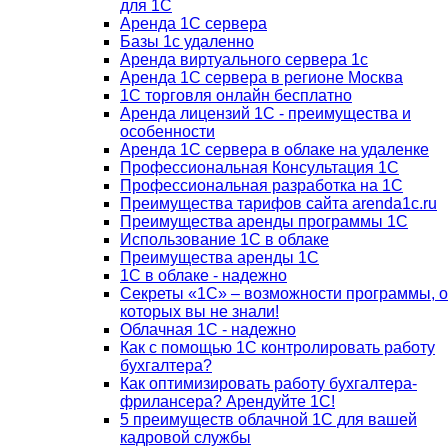
для 1С
Аренда 1С сервера
Базы 1с удаленно
Аренда виртуального сервера 1с
Аренда 1С сервера в регионе Москва
1С торговля онлайн бесплатно
Аренда лицензий 1С - преимущества и
особенности
Аренда 1С сервера в облаке на удаленке
Профессиональная Консультация 1С
Профессиональная разработка на 1С
Преимущества тарифов сайта arenda1c.ru
Преимущества аренды программы 1С
Использование 1С в облаке
Преимущества аренды 1С
1С в облаке - надежно
Секреты «1С» – возможности программы, о
которых вы не знали!
Облачная 1С - надежно
Как с помощью 1С контролировать работу
бухгалтера?
Как оптимизировать работу бухгалтера-
фрилансера? Арендуйте 1С!
5 преимуществ облачной 1С для вашей
кадровой службы