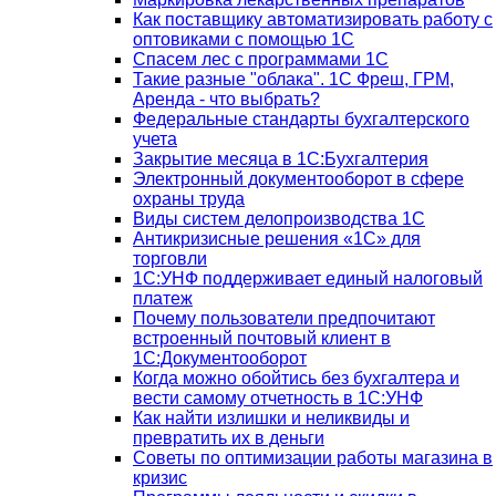
Как поставщику автоматизировать работу с
оптовиками с помощью 1С
Спасем лес с программами 1С
Такие разные "облака". 1С Фреш, ГРМ,
Аренда - что выбрать?
Федеральные стандарты бухгалтерского
учета
Закрытие месяца в 1С:Бухгалтерия
Электронный документооборот в сфере
охраны труда
Виды систем делопроизводства 1C
Антикризисные решения «1С» для
торговли
1С:УНФ поддерживает единый налоговый
платеж
Почему пользователи предпочитают
встроенный почтовый клиент в
1С:Документооборот
Когда можно обойтись без бухгалтера и
вести самому отчетность в 1С:УНФ
Как найти излишки и неликвиды и
превратить их в деньги
Советы по оптимизации работы магазина в
кризис