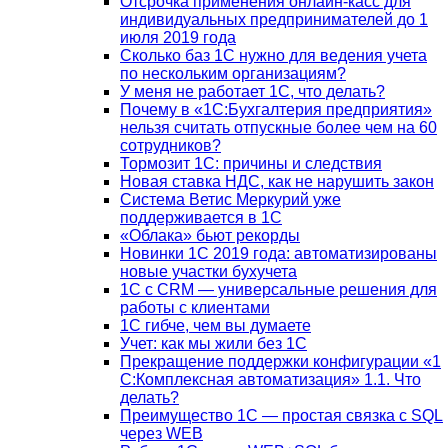
Отсрочка применения онлайн-касс для
индивидуальных предпринимателей до 1
июля 2019 года
Сколько баз 1C нужно для ведения учета
по нескольким организациям?
У меня не работает 1С, что делать?
Почему в «1С:Бухгалтерия предприятия»
нельзя считать отпускные более чем на 60
сотрудников?
Тормозит 1C: причины и следствия
Новая ставка НДС, как не нарушить закон
Система Ветис Меркурий уже
поддерживается в 1С
«Облака» бьют рекорды
Новинки 1С 2019 года: автоматизированы
новые участки бухучета
1С с CRM — универсальные решения для
работы с клиентами
1С гибче, чем вы думаете
Учет: как мы жили без 1С
Прекращение поддержки конфигурации «1
С:Комплексная автоматизация» 1.1. Что
делать?
Преимущество 1С — простая связка с SQL
через WEB