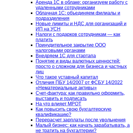
Аренда 1С в облаке: организуем работу с
удаленными сотрудниками
Облачная 1С: объединяем филиалы и
подразделения
Новые лимиты и НДС для организаций и
ИП на УСН
Налоги с подарков сотрудникам — как
платить
Принудительное закрытие ООО
налоговыми органами
Внедряем 1С для стартапа
Понятие и виды валютных ценностей:
просто о сложном для бизнеса и частных
лиц
Что такое уставный капитал
Отличия ПБУ 14/2007 от ФСБУ 14/2022
«Нематериальные активы»
Счет-фактура: как правильно оформить,
выставить и подписать
На что влияет МРОТ
Как повысить свою бухгалтерскую
квалификацию?
Перерасчет зарплаты после увольнения
Малый бизнес: как начать зарабатывать, а
не тратить на бухгалтерии?