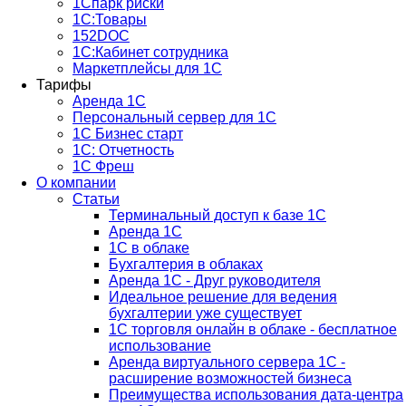
1Спарк риски
1С:Товары
152DOC
1С:Кабинет сотрудника
Маркетплейсы для 1С
Тарифы
Аренда 1С
Персональный сервер для 1С
1С Бизнес старт
1С: Отчетность
1C Фреш
О компании
Статьи
Терминальный доступ к базе 1С
Аренда 1С
1С в облаке
Бухгалтерия в облаках
Аренда 1С - Друг руководителя
Идеальное решение для ведения
бухгалтерии уже существует
1С торговля онлайн в облаке - бесплатное
использование
Аренда виртуального сервера 1С -
расширение возможностей бизнеса
Преимущества использования дата-центра