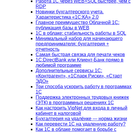
Работа 1С через WEB+SQL быстрее, чем с
RDP
Новинки бухгалтерского учета.
Характеристика «1С:КА» 2.0
Главное преимущество Облачной 1С:
публикация базы в WEB
1С в облаке: стабильность работы в SQL
Минимальный набор для начинающего
предпринимателя: бухгалтерия +
отчетность
Самая быстрая связка для печати чеков
1С:DirectBank или Клиент-Банк прямо в
любимой программе
Дополнительные сервисы 1С:
«Контрагент», «1Спарк Риски», «Старт
ЭДО»
Три способа ускорить работу в программах
1С
Поддержка электронных трудовых книжек
(ЭТК) в программных решениях 1С
Как настроить VipNet для входа в личный
кабинет в налоговой
Бухгалтерия на удалёнке — норма жизни
Как перевести 1С на удаленную работу?
Как 1С в облаке помогает в борьбе с