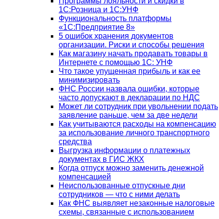
Программы лояльности и скидки в
1С:Розница и 1С:УНФ
Функциональность платформы
«1С:Предприятие 8»
5 ошибок хранения документов
организации. Риски и способы решения
Как магазину начать продавать товары в
Интернете с помощью 1С: УНФ
Что такое упущенная прибыль и как ее
минимизировать
ФНС России назвала ошибки, которые
часто допускают в декларации по НДС
Может ли сотрудник при увольнении подать
заявление раньше, чем за две недели
Как учитываются расходы на компенсацию
за использование личного транспортного
средства
Выгрузка информации о платежных
документах в ГИС ЖКХ
Когда отпуск можно заменить денежной
компенсацией
Неиспользованные отпускные дни
сотрудников — что с ними делать
Как ФНС выявляет незаконные налоговые
схемы, связанные с использованием