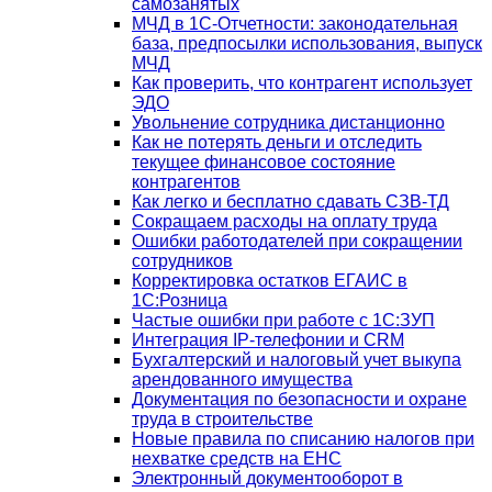
самозанятых
МЧД в 1С-Отчетности: законодательная
база, предпосылки использования, выпуск
МЧД
Как проверить, что контрагент использует
ЭДО
Увольнение сотрудника дистанционно
Как не потерять деньги и отследить
текущее финансовое состояние
контрагентов
Как легко и бесплатно сдавать СЗВ-ТД
Сокращаем расходы на оплату труда
Ошибки работодателей при сокращении
сотрудников
Корректировка остатков ЕГАИС в
1С:Розница
Частые ошибки при работе с 1С:ЗУП
Интеграция IP-телефонии и CRM
Бухгалтерский и налоговый учет выкупа
арендованного имущества
Документация по безопасности и охране
труда в строительстве
Новые правила по списанию налогов при
нехватке средств на ЕНС
Электронный документооборот в