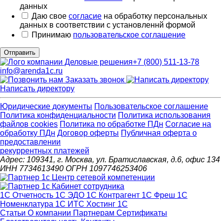
данных
Даю свое
согласие
на обработку персональных
данных в соответствии с установленнй формой
Принимаю
пользовательское соглашение
Отправить
+7 (800) 511-13-78
info@arenda1c.ru
Заказать звонок
Написать директору
Юридические документы
Пользовательское соглашение
Политика конфиденциальности
Политика использования
файлов cookies
Политика по обработке ПДн
Cогласие на
обработку ПДн
Договор оферты
Публичная оферта о
предоставлении
рекуррентных платежей
Адрес: 109341, г. Москва, ул. Братиславская, д.6, офис 134
ИНН 7734613490 ОГРН 1097746253406
1С Отчетность
1С ЭДО
1С Контрагент
1С Фреш
1С
Номенклатура
1С ИТС
Хостинг 1С
Статьи
О компании
Партнерам
Сертификаты