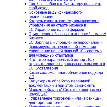
Топ-7 способов как бухгалтеру повысить
свой доход
Основные виды финансового
планирования
Как реализовать систему комплексного
управления на старте бизнеса в
1С:Управление нашей фирмой
Применение облачных технологий в малом
бизнесе
1C:Зарплата и управление персоналом -
формируем штат успешной компании
Управление нашей фирмой 1C - система
для успешных стартапов
Что такое параллельный импорт. Как
отразить товары параллельного импорта в
1С: Бухгалтерия
Какая система налогообложения подходит
ИП
Как ускорить обработку первичной
документации и при этом сэкономить
Маркетплейсы в «1С»: какие программы
подойдут?
«Управление торговлей» или «Розница»
для торговой точки
Маркировка лекарственных препаратов