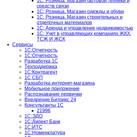
1С: Розница. Магазин бытовой техники и
средств связи
1С: Розница. Магазин одежды и обуви
1С: Розница. Магазин строительных и
отделочных материалов
1С: Аренда и управление недвижимостью
1C: Учет в управляющих компаниях ЖКХ,
ТСЖ И ЖСК
Сервисы
1С:Отчетность
1С:Отчетность
Разработка 1С
Техподдержка
1С:Контрагент
1С СБП
Разработка интернет-магазина
Мобильное приложение
Распознавание первички
Внедрение Битрикс 24
Консультанты 1С
21996
1С:ЭДО
1С:Директ Банк
1С:ИТС
1С:Номенклатура