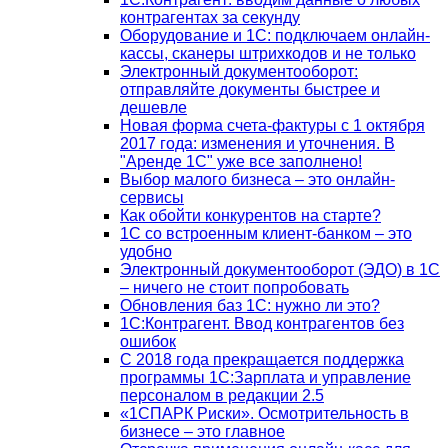
контрагентах за секунду
Оборудование и 1С: подключаем онлайн-
кассы, сканеры штрихкодов и не только
Электронный документооборот:
отправляйте документы быстрее и
дешевле
Новая форма счета-фактуры с 1 октября
2017 года: изменения и уточнения. В
"Аренде 1С" уже все заполнено!
Выбор малого бизнеса – это онлайн-
сервисы
Как обойти конкурентов на старте?
1C со встроенным клиент-банком – это
удобно
Электронный документооборот (ЭДО) в 1С
– ничего не стоит попробовать
Обновления баз 1С: нужно ли это?
1С:Контрагент. Ввод контрагентов без
ошибок
С 2018 года прекращается поддержка
программы 1С:Зарплата и управление
персоналом в редакции 2.5
«1СПАРК Риски». Осмотрительность в
бизнесе – это главное