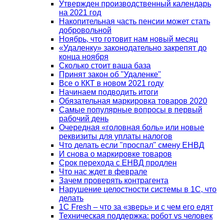
Утвержден производственный календарь
на 2021 год
Накопительная часть пенсии может стать
добровольной
Ноябрь, что готовит нам новый месяц
«Удаленку» законодательно закрепят до
конца ноября
Сколько стоит ваша база
Принят закон об "Удаленке"
Все о ККТ в новом 2021 году
Начинаем подводить итоги
Обязательная маркировка товаров 2020
Самые популярные вопросы в первый
рабочий день
Очередная «головная боль» или новые
реквизиты для уплаты налогов
Что делать если "проспал" смену ЕНВД
И снова о маркировке товаров
Срок перехода с ЕНВД продлен
Что нас ждет в феврале
Зачем проверять контрагента
Нарушение целостности системы в 1С, что
делать
1С Fresh – что за «зверь» и с чем его едят
Техническая поддержка: робот vs человек