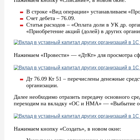
Нажимаем кнопку «Списание», в новом окне:
В строке «Вид операции» устанавливаем «Про
Счет дебета – 76.09.
Статья расходов – «Оплата доли в УК др. орг
«Приобретение акций (долей) в других органи
Нажимаем «Провести» — «ДтКт» для просмотра с
Дт 76.09 Кт 51 – перечислены денежные средс
организации.
Далее необходимо отразить передачу основного сред
переходим на вкладку «ОС и НМА» — «Выбытие о
Нажимаем кнопку «Создать», в новом окне: