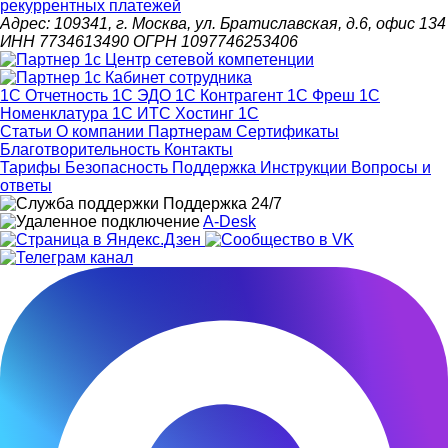
рекуррентных платежей
Адрес: 109341, г. Москва, ул. Братиславская, д.6, офис 134
ИНН 7734613490 ОГРН 1097746253406
1С Отчетность
1С ЭДО
1С Контрагент
1С Фреш
1С
Номенклатура
1С ИТС
Хостинг 1С
Статьи
О компании
Партнерам
Сертификаты
Благотворительность
Контакты
Тарифы
Безопасность
Поддержка
Инструкции
Вопросы и
ответы
Поддержка 24/7
A-Desk