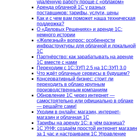
удалённую работу проще с «облаком»
Аренда облачной 1С у разных
поставщиков: тарифы, услуги, цены
Как и с чем вам поможет наша техническая
поддержка?
О «Деловых Решениях» и аренде 1С:
немного истории
«Железный» вопрос: особенности
инфраструктуры для облачной и локальной
1С
Партнёрство: как зарабатывать на аренде
1С вместе с нами
Переходим с 1С:ЗУП 2.5 на 1С:ЗУП 3.0
Что ждёт облачные сервисы в будущем?
Консервативный бизнес: стоит ли
переходить в облако крупным
производственным компаниям
Обновление 1С через интернет —
самостоятельно или официально в облаке
— решайте сами!
Уходим в онлайн: магазин, интернет-
магазин и облачная 1С
Тарифы на аренду 1С: в чём разница?
1С УНФ: создаём простой интернет магазин
за 1 час и настраиваем 1С Управление