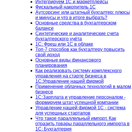
Интегрируем 1С и маркетплейсы
Фискальный накопитель 1С
Аутсорсинг или штатный бухгалтер: плюсы
и минусы и что в итоге выбрать?
Основные средства в бухгалтерском
балансе
Синтетические и аналитические счета
бухгалтерского учёта
1C: Фреш или 1С в облаке
Топ-7 способов как бухгалтеру повысить
свой доход
Основные виды финансового
планирования
Как реализовать систему комплексного
управления на старте бизнеса в
1С:Управление нашей фирмой
Применение облачных технологий в малом
бизнесе
1C:Зарплата и управление персоналом -
формируем штат успешной компании
Управление нашей фирмой 1C - система
для успешных стартапов
Что такое параллельный импорт. Как
отразить товары параллельного импорта в
1С: Бухгалтерия