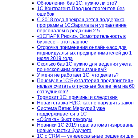
Обновления баз 1С: нужно ли это?
1С:Контрагент. Ввод контрагентов без
ошибок
С 2018 года прекращается поддержка
программы 1С:Зарплата и управление
персоналом в редакции 2.5
«1СПАРК Риски». Осмотрительность в
бизнесе – это главное
Отсрочка применения онлайн-касс для
индивидуальных предпринимателей до 1
июля 2019 года
Сколько баз 1C нужно для ведения учета
по нескольким организациям?
У меня не работает 1С, что делать?
Почему в «1С:Бухгалтерия предприятия»
нельзя считать отпускные более чем на 60
сотрудников?
Тормозит 1C: причины и следствия
Новая ставка НДС, как не нарушить закон
Система Ветис Меркурий уже
поддерживается в 1С
«Облака» бьют рекорды
Новинки 1С 2019 года: автоматизированы
новые участки бухучета
1С с CRM — универсальные решения для