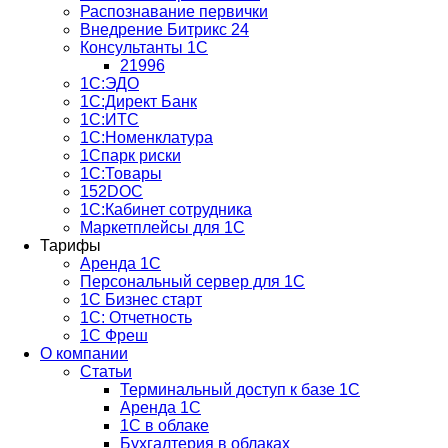
Распознавание первички
Внедрение Битрикс 24
Консультанты 1С
21996
1С:ЭДО
1С:Директ Банк
1С:ИТС
1С:Номенклатура
1Спарк риски
1С:Товары
152DOC
1С:Кабинет сотрудника
Маркетплейсы для 1С
Тарифы
Аренда 1С
Персональный сервер для 1С
1С Бизнес старт
1С: Отчетность
1C Фреш
О компании
Статьи
Терминальный доступ к базе 1С
Аренда 1С
1С в облаке
Бухгалтерия в облаках