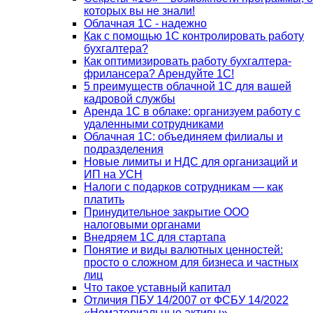
которых вы не знали!
Облачная 1С - надежно
Как с помощью 1С контролировать работу
бухгалтера?
Как оптимизировать работу бухгалтера-
фрилансера? Арендуйте 1С!
5 преимуществ облачной 1С для вашей
кадровой службы
Аренда 1С в облаке: организуем работу с
удаленными сотрудниками
Облачная 1С: объединяем филиалы и
подразделения
Новые лимиты и НДС для организаций и
ИП на УСН
Налоги с подарков сотрудникам — как
платить
Принудительное закрытие ООО
налоговыми органами
Внедряем 1С для стартапа
Понятие и виды валютных ценностей:
просто о сложном для бизнеса и частных
лиц
Что такое уставный капитал
Отличия ПБУ 14/2007 от ФСБУ 14/2022
«Нематериальные активы»