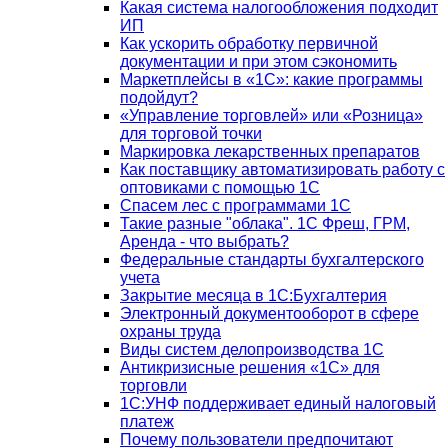
Какая система налогообложения подходит
ИП
Как ускорить обработку первичной
документации и при этом сэкономить
Маркетплейсы в «1С»: какие программы
подойдут?
«Управление торговлей» или «Розница»
для торговой точки
Маркировка лекарственных препаратов
Как поставщику автоматизировать работу с
оптовиками с помощью 1С
Спасем лес с программами 1С
Такие разные "облака". 1С Фреш, ГРМ,
Аренда - что выбрать?
Федеральные стандарты бухгалтерского
учета
Закрытие месяца в 1С:Бухгалтерия
Электронный документооборот в сфере
охраны труда
Виды систем делопроизводства 1C
Антикризисные решения «1С» для
торговли
1С:УНФ поддерживает единый налоговый
платеж
Почему пользователи предпочитают