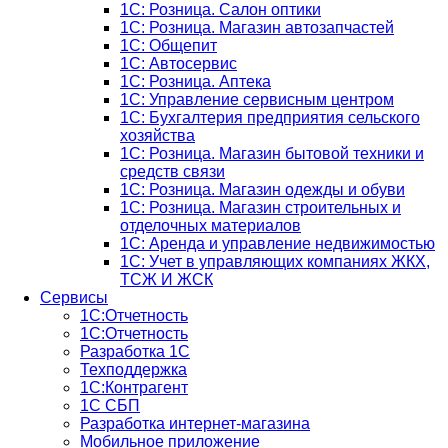
1С: Розница. Салон оптики
1С: Розница. Магазин автозапчастей
1C: Общепит
1С: Автосервис
1С: Розница. Аптека
1С: Управление сервисным центром
1С: Бухгалтерия предприятия сельского
хозяйства
1С: Розница. Магазин бытовой техники и
средств связи
1С: Розница. Магазин одежды и обуви
1С: Розница. Магазин строительных и
отделочных материалов
1С: Аренда и управление недвижимостью
1C: Учет в управляющих компаниях ЖКХ,
ТСЖ И ЖСК
Сервисы
1С:Отчетность
1С:Отчетность
Разработка 1С
Техподдержка
1С:Контрагент
1С СБП
Разработка интернет-магазина
Мобильное приложение