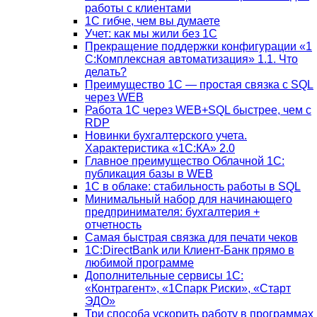
работы с клиентами
1С гибче, чем вы думаете
Учет: как мы жили без 1С
Прекращение поддержки конфигурации «1
С:Комплексная автоматизация» 1.1. Что
делать?
Преимущество 1С — простая связка с SQL
через WEB
Работа 1С через WEB+SQL быстрее, чем с
RDP
Новинки бухгалтерского учета.
Характеристика «1С:КА» 2.0
Главное преимущество Облачной 1С:
публикация базы в WEB
1С в облаке: стабильность работы в SQL
Минимальный набор для начинающего
предпринимателя: бухгалтерия +
отчетность
Самая быстрая связка для печати чеков
1С:DirectBank или Клиент-Банк прямо в
любимой программе
Дополнительные сервисы 1С:
«Контрагент», «1Спарк Риски», «Старт
ЭДО»
Три способа ускорить работу в программах