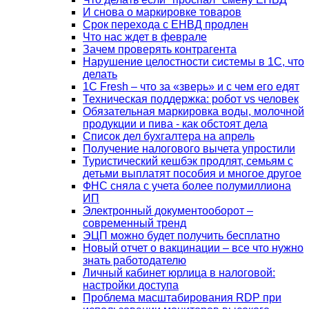
И снова о маркировке товаров
Срок перехода с ЕНВД продлен
Что нас ждет в феврале
Зачем проверять контрагента
Нарушение целостности системы в 1С, что
делать
1С Fresh – что за «зверь» и с чем его едят
Техническая поддержка: робот vs человек
Обязательная маркировка воды, молочной
продукции и пива - как обстоят дела
Список дел бухгалтера на апрель
Получение налогового вычета упростили
Туристический кешбэк продлят, семьям с
детьми выплатят пособия и многое другое
ФНС сняла с учета более полумиллиона
ИП
Электронный документооборот –
современный тренд
ЭЦП можно будет получить бесплатно
Новый отчет о вакцинации – все что нужно
знать работодателю
Личный кабинет юрлица в налоговой:
настройки доступа
Проблема масштабирования RDP при