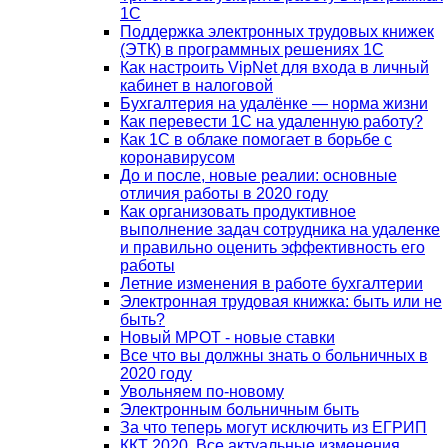
1С
Поддержка электронных трудовых книжек
(ЭТК) в программных решениях 1С
Как настроить VipNet для входа в личный
кабинет в налоговой
Бухгалтерия на удалёнке — норма жизни
Как перевести 1С на удаленную работу?
Как 1С в облаке помогает в борьбе с
коронавирусом
До и после, новые реалии: основные
отличия работы в 2020 году
Как организовать продуктивное
выполнение задач сотрудника на удаленке
и правильно оценить эффективность его
работы
Летние изменения в работе бухгалтерии
Электронная трудовая книжка: быть или не
быть?
Новый МРОТ - новые ставки
Все что вы должны знать о больничных в
2020 году
Увольняем по-новому
Электронным больничным быть
За что теперь могут исключить из ЕГРИП
ККТ 2020. Все актуальные изменения