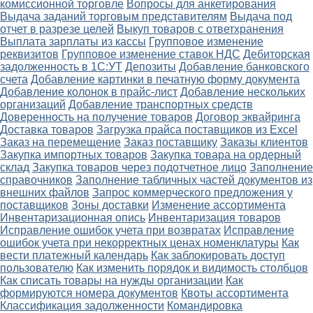
комиссионной торговле
Вопросы для анкетирования
Выдача заданий торговым представителям
Выдача под
отчет в разрезе целей
Выкуп товаров с ответхранения
Выплата зарплаты из кассы
Групповое изменение
реквизитов
Групповое изменение ставок НДС
Дебиторская
задолженность в 1С:УТ
Депозиты
Добавление банковского
счета
Добавление картинки в печатную форму документа
Добавление колонок в прайс-лист
Добавление нескольких
организаций
Добавление транспортных средств
Доверенность на получение товаров
Договор эквайринга
Доставка товаров
Загрузка прайса поставщиков из Excel
Заказ на перемещение
Заказ поставщику
Заказы клиентов
Закупка импортных товаров
Закупка товара на ордерный
склад
Закупка товаров через подотчетное лицо
Заполнение
справочников
Заполнение табличных частей документов из
внешних файлов
Запрос коммерческого предложения у
поставщиков
Зоны доставки
Изменение ассортимента
Инвентаризационная опись
Инвентаризация товаров
Исправление ошибок учета при возвратах
Исправление
ошибок учета при некорректных ценах номенклатуры
Как
вести платежный календарь
Как заблокировать доступ
пользователю
Как изменить порядок и видимость столбцов
Как списать товары на нужды организации
Как
формируются номера документов
Квоты ассортимента
Классификация задолженности
Командировка