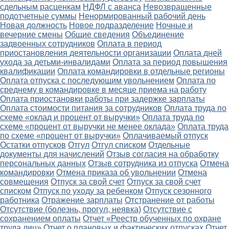
сдельным расценкам
НДФЛ с аванса
Невозвращенные
подотчетные суммы
Ненормированный рабочий день
Новая должность
Новое подразделение
Ночные и
вечерние смены
Общие сведения
Объединение
задвоенных сотрудников
Оплата в период
приостановления деятельности организации
Оплата дней
ухода за детьми-инвалидами
Оплата за период повышения
квалификации
Оплата командировки в отдельные регионы
Оплата отпуска с последующим увольнением
Оплата по
среднему в командировке в месяце приема на работу
Оплата приостановки работы при задержке зарплаты
Оплата стоимости питания за сотрудников
Оплата труда по
схеме «оклад и процент от выручки»
Оплата труда по
схеме «процент от выручки не менее оклада»
Оплата труда
по схеме «процент от выручки»
Оплачиваемый отпуск
Остатки отпусков
Отгул
Отгул списком
Отдельные
документы для начислений
Отзыв согласия на обработку
персональных данных
Отзыв сотрудника из отпуска
Отмена
командировки
Отмена приказа об увольнении
Отмена
совмещения
Отпуск за свой счет
Отпуск за свой счет
списком
Отпуск по уходу за ребенком
Отпуск сезонного
работника
Отражение зарплаты
Отстранение от работы
Отсутствие (болезнь, прогул, неявка)
Отсутствие с
сохранением оплаты
Отчет «Реестр обученных по охране
труда лиц»
Отчет о плановых и фактических отпусках
Отчет