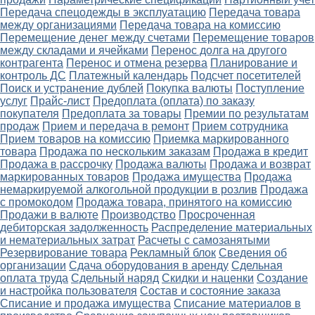
Передача спецодежды в эксплуатацию
Передача товара
между организациями
Передача товара на комиссию
Перемещение денег между счетами
Перемещение товаров
между складами и ячейками
Перенос долга на другого
контрагента
Перенос и отмена резерва
Планирование и
контроль ДС
Платежный календарь
Подсчет посетителей
Поиск и устранение дублей
Покупка валюты
Поступление
услуг
Прайс-лист
Предоплата (оплата) по заказу
покупателя
Предоплата за товары
Премии по результатам
продаж
Прием и передача в ремонт
Прием сотрудника
Прием товаров на комиссию
Приемка маркированного
товара
Продажа по нескольким заказам
Продажа в кредит
Продажа в рассрочку
Продажа валюты
Продажа и возврат
маркированных товаров
Продажа имущества
Продажа
немаркируемой алкогольной продукции в розлив
Продажа
с промокодом
Продажа товара, принятого на комиссию
Продажи в валюте
Производство
Просроченная
дебиторская задолженность
Распределение материальных
и нематериальных затрат
Расчеты с самозанятыми
Резервирование товара
Рекламный блок
Сведения об
организации
Сдача оборудования в аренду
Сдельная
оплата труда
Сдельный наряд
Скидки и наценки
Создание
и настройка пользователя
Состав и состояние заказа
Списание и продажа имущества
Списание материалов в