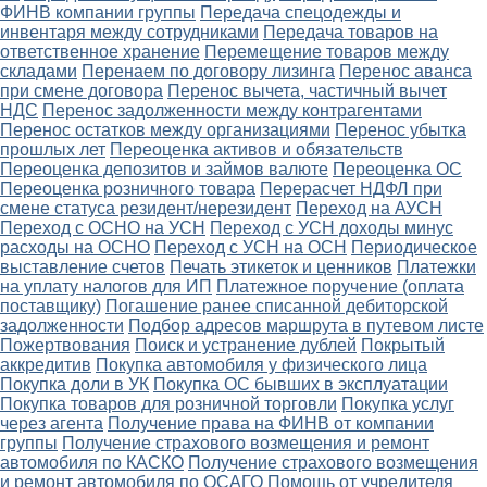
ФИНВ компании группы
Передача спецодежды и
инвентаря между сотрудниками
Передача товаров на
ответственное хранение
Перемещение товаров между
складами
Перенаем по договору лизинга
Перенос аванса
при смене договора
Перенос вычета, частичный вычет
НДС
Перенос задолженности между контрагентами
Перенос остатков между организациями
Перенос убытка
прошлых лет
Переоценка активов и обязательств
Переоценка депозитов и займов валюте
Переоценка ОС
Переоценка розничного товара
Перерасчет НДФЛ при
смене статуса резидент/нерезидент
Переход на АУСН
Переход с ОСНО на УСН
Переход с УСН доходы минус
расходы на ОСНО
Переход с УСН на ОСН
Периодическое
выставление счетов
Печать этикеток и ценников
Платежки
на уплату налогов для ИП
Платежное поручение (оплата
поставщику)
Погашение ранее списанной дебиторской
задолженности
Подбор адресов маршрута в путевом листе
Пожертвования
Поиск и устранение дублей
Покрытый
аккредитив
Покупка автомобиля у физического лица
Покупка доли в УК
Покупка ОС бывших в эксплуатации
Покупка товаров для розничной торговли
Покупка услуг
через агента
Получение права на ФИНВ от компании
группы
Получение страхового возмещения и ремонт
автомобиля по КАСКО
Получение страхового возмещения
и ремонт автомобиля по ОСАГО
Помощь от учредителя