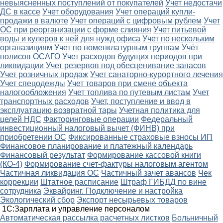
невыясненных поступлений от покупателей
Учет недостачи
ДС в кассе
Учет оборудования
Учет операций купли-
продажи в валюте
Учет операций с цифровым рублем
Учет
ОС при реорганизации с форме слияния
Учет питьевой
воды и кулеров к ней для нужд офиса
Учет по нескольким
органазициям
Учет по номенклатурным группам
Учёт
полисов ОСАГО
Учет расходов будущих периодов при
ликвидации
Учет резервов под обесценивание запасов
Учет розничных продаж
Учет санаторно-курортного лечения
Учет спецодежды
Учет товаров при смене объекта
налогообложения
Учет топлива по путевым листам
Учет
транспортных расходов
Учет, поступление и ввод в
эксплуатацию возвратной тары
Учетная политика для
целей НДС
Факторинговые операции
Федеральный
инвестиционный налоговый вычет (ФИНВ) при
приобретении ОС
Фиксированные страховые взносы ИП
Финансовое планирование и платежный календарь
Финансовый результат
Формирование кассовой книги
(КО-4)
Формирование счет-фактуры налоговым агентом
Частичная ликвидация ОС
Частичный зачет авансов
Чек
коррекции
Штатное расписание
Штраф ГИБДД по вине
сотрудника
Эквайринг. Подключение и настройка
Экологический сбор
Экспорт несырьевых товаров
1С:Зарплата и управление персоналом
Автоматическая рассылка расчетных листков
Больничный