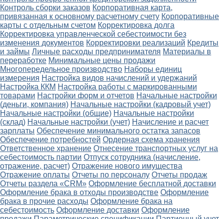
Контроль сборки заказов
Корпоративная карта,
привязанная к основному расчетному счету
Корпоративные
карты с отдельным счетом
Корректировка долга
Корректировка управленческой себестоимости без
изменения документов
Корректировки реализаций
Кредиты
и займы
Личные расходы предпринимателя
Материалы в
переработке
Минимальные цены продажи
Многопередельное производство
Наборы единиц
измерения
Настройка видов начислений и удержаний
Настройка ККМ
Настройка работы с маркированными
товарами
Настройки форм и отчетов
Начальные настройки
(деньги, компания)
Начальные настройки (кадровый учет)
Начальные настройки (общие)
Начальные настройки
(склад)
Начальные настройки (учет)
Начисление и расчет
зарплаты
Обеспечение минимального остатка запасов
Обеспечение потребностей
Ордерная схема хранения
Ответственное хранение
Отнесение транспортных услуг на
себестоимость партии
Отпуск сотрудника (начисление,
отражение, расчет)
Отражение нового имущества
Отражение оплаты
Отчеты по персоналу
Отчеты продаж
Отчеты раздела «CRM»
Оформление бесплатной доставки
Оформление брака в отходы производстве
Оформление
брака в прочие расходы
Оформление брака на
себестоимость
Оформление доставки
Оформление
продажи
Параметрические спецификации
Партионный учет