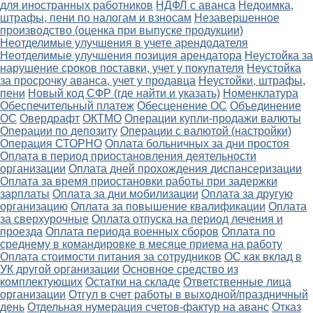
для иностранных работников
НДФЛ с аванса
Недоимка,
штрафы, пени по налогам и взносам
Незавершенное
производство (оценка при выпуске продукции)
Неотделимые улучшения в учете арендодателя
Неотделимые улучшения позиция арендатора
Неустойка за
нарушение сроков поставки, учет у покупателя
Неустойка
за просрочку аванса, учет у продавца
Неустойки, штрафы,
пени
Новый код СФР (где найти и указать)
Номенклатура
Обеспечительный платеж
Обесценение ОС
Объединение
ОС
Овердрафт
ОКТМО
Операции купли-продажи валюты
Операции по депозиту
Операции с валютой (настройки)
Операция СТОРНО
Оплата больничных за дни простоя
Оплата в период приостановления деятельности
организации
Оплата дней прохождения диспансеризации
Оплата за время приостановки работы при задержки
зарплаты
Оплата за дни мобилизации
Оплата за другую
организацию
Оплата за повышение квалификации
Оплата
за сверхурочные
Оплата отпуска на период лечения и
проезда
Оплата периода военных сборов
Оплата по
среднему в командировке в месяце приема на работу
Оплата стоимости питания за сотрудников
ОС как вклад в
УК другой организации
Основное средство из
комплектующих
Остатки на складе
Ответственные лица
организации
Отгул в счет работы в выходной/праздничный
день
Отдельная нумерация счетов-фактур на аванс
Отказ