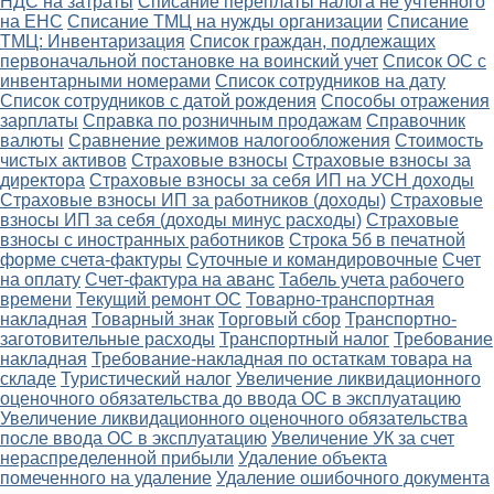
НДС на затраты
Списание переплаты налога не учтенного
на ЕНС
Списание ТМЦ на нужды организации
Списание
ТМЦ: Инвентаризация
Список граждан, подлежащих
первоначальной постановке на воинский учет
Список ОС с
инвентарными номерами
Список сотрудников на дату
Список сотрудников с датой рождения
Способы отражения
зарплаты
Справка по розничным продажам
Справочник
валюты
Сравнение режимов налогообложения
Стоимость
чистых активов
Страховые взносы
Страховые взносы за
директора
Страховые взносы за себя ИП на УСН доходы
Страховые взносы ИП за работников (доходы)
Страховые
взносы ИП за себя (доходы минус расходы)
Страховые
взносы с иностранных работников
Строка 5б в печатной
форме счета-фактуры
Суточные и командировочные
Счет
на оплату
Счет-фактура на аванс
Табель учета рабочего
времени
Текущий ремонт ОС
Товарно-транспортная
накладная
Товарный знак
Торговый сбор
Транспортно-
заготовительные расходы
Транспортный налог
Требование
накладная
Требование-накладная по остаткам товара на
складе
Туристический налог
Увеличение ликвидационного
оценочного обязательства до ввода ОС в эксплуатацию
Увеличение ликвидационного оценочного обязательства
после ввода ОС в эксплуатацию
Увеличение УК за счет
нераспределенной прибыли
Удаление объекта
помеченного на удаление
Удаление ошибочного документа