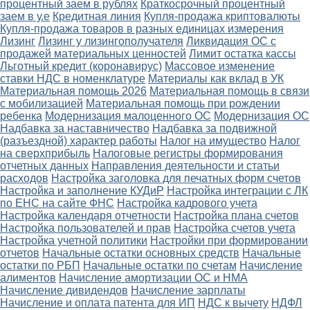
процентный заем в рублях
Краткосрочный процентный
заем в у.е
Кредитная линия
Купля-продажа криптовалюты
Купля-продажа товаров в разных единицах измерения
Лизинг
Лизинг у лизингополучателя
Ликвидация ОС с
продажей материальных ценностей
Лимит остатка кассы
Льготный кредит (коронавирус)
Массовое изменение
ставки НДС в номенклатуре
Материалы как вклад в УК
Материальная помощь 2026
Материальная помощь в связи
с мобилизацией
Материальная помощь при рождении
ребенка
Модернизация малоценного ОС
Модернизация ОС
Надбавка за наставничество
Надбавка за подвижной
(разъездной) характер работы
Налог на имущество
Налог
на сверхприбыль
Налоговые регистры формирования
отчетных данных
Направления деятельности и статьи
расходов
Настройка заголовка для печатных форм счетов
Настройка и заполнение КУДиР
Настройка интеграции с ЛК
по ЕНС на сайте ФНС
Настройка кадрового учета
Настройка календаря отчетности
Настройка плана счетов
Настройка пользователей и прав
Настройка счетов учета
Настройка учетной политики
Настройки при формировании
отчетов
Начальные остатки основных средств
Начальные
остатки по РБП
Начальные остатки по счетам
Начисление
алиментов
Начисление амортизации ОС и НМА
Начисление дивидендов
Начисление зарплаты
Начисление и оплата патента для ИП
НДС к вычету
НДФЛ