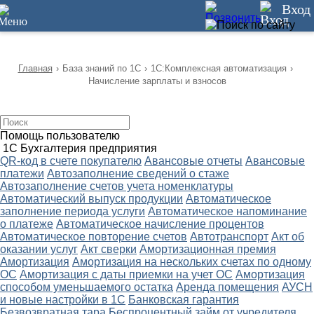
12
Вход
Главная
›
База знаний по 1С
›
1С:Комплексная автоматизация
›
Начисление зарплаты и взносов
Помощь пользователю
1С Бухгалтерия предприятия
QR-код в счете покупателю
Авансовые отчеты
Авансовые
платежи
Автозаполнение сведений о стаже
Автозаполнение счетов учета номенклатуры
Автоматический выпуск продукции
Автоматическое
заполнение периода услуги
Автоматическое напоминание
о платеже
Автоматическое начисление процентов
Автоматическое повторение счетов
Автотранспорт
Акт об
оказании услуг
Акт сверки
Амортизационная премия
Амортизация
Амортизация на нескольких счетах по одному
ОС
Амортизация с даты приемки на учет ОС
Амортизация
способом уменьшаемого остатка
Аренда помещения
АУСН
и новые настройки в 1С
Банковская гарантия
Безвозвратная тара
Беспроцентный займ от учредителя