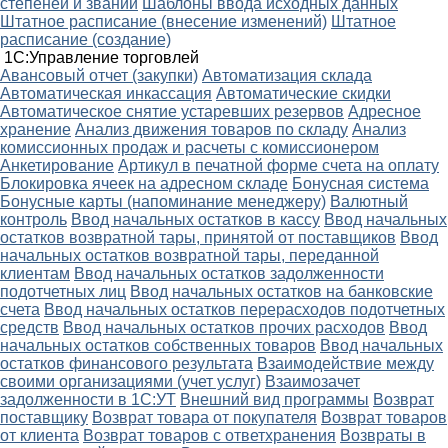
степеней и званий
Шаблоны ввода исходных данных
Штатное расписание (внесение изменений)
Штатное
расписание (создание)
1С:Управление торговлей
Авансовый отчет (закупки)
Автоматизация склада
Автоматическая инкассация
Автоматические скидки
Автоматическое снятие устаревших резервов
Адресное
хранение
Анализ движения товаров по складу
Анализ
комиссионных продаж и расчеты с комиссионером
Анкетирование
Артикул в печатной форме счета на оплату
Блокировка ячеек на адресном складе
Бонусная система
Бонусные карты (напоминание менеджеру)
Валютный
контроль
Ввод начальных остатков в кассу
Ввод начальных
остатков возвратной тары, принятой от поставщиков
Ввод
начальных остатков возвратной тары, переданной
клиентам
Ввод начальных остатков задолженности
подотчетных лиц
Ввод начальных остатков на банковские
счета
Ввод начальных остатков перерасходов подотчетных
средств
Ввод начальных остатков прочих расходов
Ввод
начальных остатков собственных товаров
Ввод начальных
остатков финансового результата
Взаимодействие между
своими организациями (учет услуг)
Взаимозачет
задолженности в 1С:УТ
Внешний вид программы
Возврат
поставщику
Возврат товара от покупателя
Возврат товаров
от клиента
Возврат товаров с ответхранения
Возвраты в