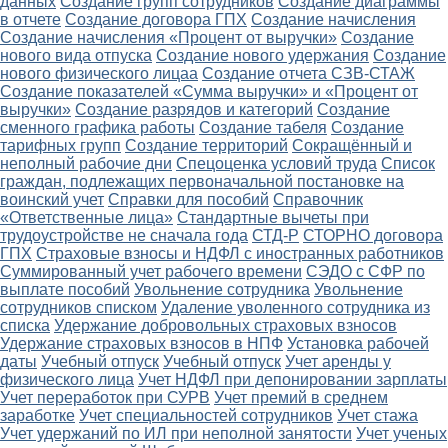
данных
Создание групп сотрудников
Создание диаграммы
в отчете
Создание договора ГПХ
Создание начисления
Создание начисления «Процент от выручки»
Создание
нового вида отпуска
Создание нового удержания
Создание
нового физического лицаа
Создание отчета СЗВ-СТАЖ
Создание показателей «Сумма выручки» и «Процент от
выручки»
Создание разрядов и категорий
Создание
сменного графика работы
Создание табеля
Создание
тарифных групп
Создание территорий
Сокращённый и
неполный рабочие дни
Спецоценка условий труда
Список
граждан, подлежащих первоначальной постановке на
воинский учет
Справки для пособий
Справочник
«Ответственные лица»
Стандартные вычеты при
трудоустройстве не сначала года
СТД-Р
СТОРНО договора
ГПХ
Страховые взносы и НДФЛ с иностранных работников
Суммированный учет рабочего времени
СЭДО с СФР по
выплате пособий
Увольнение сотрудника
Увольнение
сотрудников списком
Удаление уволенного сотрудника из
списка
Удержание добровольных страховых взносов
Удержание страховых взносов в НПФ
Установка рабочей
даты
Учебный отпуск
Учебный отпуск
Учет аренды у
физического лица
Учет НДФЛ при депонировании зарплаты
Учет переработок при СУРВ
Учет премий в среднем
заработке
Учет специальностей сотрудников
Учет стажа
Учет удержаний по ИЛ при неполной занятости
Учет ученых