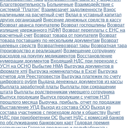
Благотворительность
Больничные
Взаимодействие с
системой "Платон"
Взаимозачет задолженности
Взнос
наличными на расчетный счет
Вклад в уставный капитал
других организаций
Внесение денежных средств в кассу
Возврат аванса покупателю
Возврат госпошлины
Возврат
излишне удержанного НДФЛ
Возврат переплаты с ЕНС на
расчетный счет
Возврат товара от покупателя
Возврат
товара поставщику по нескольким документам
Возврат
целевых средств
Возврат/невозврат тары
Возвратная тара
(производство и реализация)
Возмещение сотруднику
расходов на покупку медикаментов
Восстановление
нумерации документов
Входящий НДС при переходе с
УСН на ОСНО
Выбытие НМА
Выгрузка документов в
формате xml
Выгрузка номенклатуры в Excel
Выгрузка
отчетов для Реестрповесток
Выгрузка платежек по счету
цифрового рубля
Выдача денежных документов из кассы
Выплата заработной платы
Выплаты при сокращении
штата
Выплаты родственникам умершего сотрудника
Выпуск продукции
Выпуск продукции с учетом НЗП
прошлого месяца
Выручка, прибыль, отчет по продажам
Выставление УПД
Выход из состава ООО
Выход из
состава участников с переходом доли к обществу
Вычет
НДС при приобретении ОС
Вычет НДС с комиссий банков
по обслуживанию банковских карт
Годовая премия
сотрудникам
Готовая продукция и полуфабрикаты