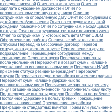
о среднесписочной
Отчет остатки отпусков
Отчет по
зарплате с указанием должностей
Отчет по
половозрастному составу сотрудников
Отчет по
сотрудникам на определенную дату
Отчет по сотрудникам с
датой приема/увольнения
Отчет по сотрудникам с датой
рождения помесячно
Отчет по сотрудникам, находящимся
в отпуске
Отчет по сотрудникам, снятым с воинского учета
Отчет по сотрудникам, у которых есть дети
Отчет СЗВМ
Оформление подработок
Оценочные обязательства по
отпускам
Перевод на бессрочный договор
Перевод
сотрудника в декретном отпуске
Перемещение в другое
подразделение
Перемещение сотрудников между
территориями
Перенос отпуска
Перерасчет зарплаты
после увольнения
Перерасчет и возврат суммы излишне
удержанной по исполнительному листу
Перерасчет НДФЛ
при смене статуса резидент/нерезидент
Перерасчет
отпуска
Перерасчет среднего заработка при смене графика
Перерасчет сумм, излишне удержанных по
исполнительному листу
Перечисление зарплаты третьему
лицу
Погашение задолженности по исполнительному листу
Подтверждение выплаты доходов
Пособие на погребение
Постоянное удержание в пользу третьих
Прекращение
плановых начислений
Прекращение подработки
Прекращение стандартных вычетов
Прием или увольнение
сотрудников подлежащих воинскому учету
Прием на работу