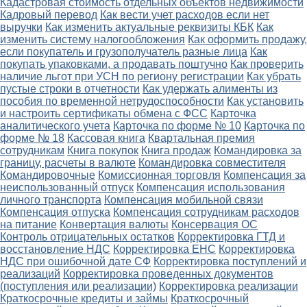
Кадастровая стоимость отдельных объектов недвижимости
Кадровый перевод
Как вести учет расходов если нет
выручки
Как изменить актуальные реквизиты КБК
Как
изменить систему налогообложения
Как оформить продажу,
если покупатель и грузополучатель разные лица
Как
покупать упаковками, а продавать поштучно
Как проверить
наличие льгот при УСН по региону регистрации
Как убрать
пустые строки в отчетности
Как удержать алименты из
пособия по временной нетрудоспособности
Как установить
и настроить сертификаты обмена с ФСС
Карточка
аналитического учета
Карточка по форме № 10
Карточка по
форме № 18
Кассовая книга
Квартальная премия
сотрудникам
Книга покупок
Книга продаж
Командировка за
границу, расчеты в валюте
Командировка совместителя
Командировочные
Комиссионная торговля
Компенсация за
неиспользованный отпуск
Компенсация использования
личного транспорта
Компенсация мобильной связи
Компенсация отпуска
Компенсация сотрудникам расходов
на питание
Конвертация валюты
Консервация ОС
Контроль отрицательных остатков
Корректировка ГТД и
восстановление НДС
Корректировка ЕНС
Корректировка
НДС при ошибочной дате СФ
Корректировка поступлений и
реализаций
Корректировка проведенных документов
(поступления или реализации)
Корректировка реализации
Краткосрочные кредиты и займы
Краткосрочный