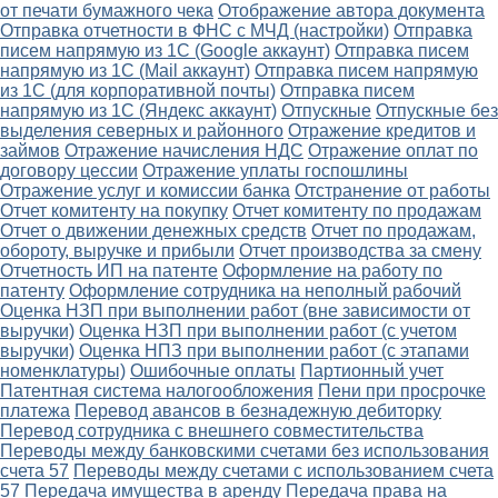
от печати бумажного чека
Отображение автора документа
Отправка отчетности в ФНС с МЧД (настройки)
Отправка
писем напрямую из 1С (Google аккаунт)
Отправка писем
напрямую из 1С (Mail аккаунт)
Отправка писем напрямую
из 1С (для корпоративной почты)
Отправка писем
напрямую из 1С (Яндекс аккаунт)
Отпускные
Отпускные без
выделения северных и районного
Отражение кредитов и
займов
Отражение начисления НДС
Отражение оплат по
договору цессии
Отражение уплаты госпошлины
Отражение услуг и комиссии банка
Отстранение от работы
Отчет комитенту на покупку
Отчет комитенту по продажам
Отчет о движении денежных средств
Отчет по продажам,
обороту, выручке и прибыли
Отчет производства за смену
Отчетность ИП на патенте
Оформление на работу по
патенту
Оформление сотрудника на неполный рабочий
Оценка НЗП при выполнении работ (вне зависимости от
выручки)
Оценка НЗП при выполнении работ (с учетом
выручки)
Оценка НПЗ при выполнении работ (с этапами
номенклатуры)
Ошибочные оплаты
Партионный учет
Патентная система налогообложения
Пени при просрочке
платежа
Перевод авансов в безнадежную дебиторку
Перевод сотрудника с внешнего совместительства
Переводы между банковскими счетами без использования
счета 57
Переводы между счетами с использованием счета
57
Передача имущества в аренду
Передача права на