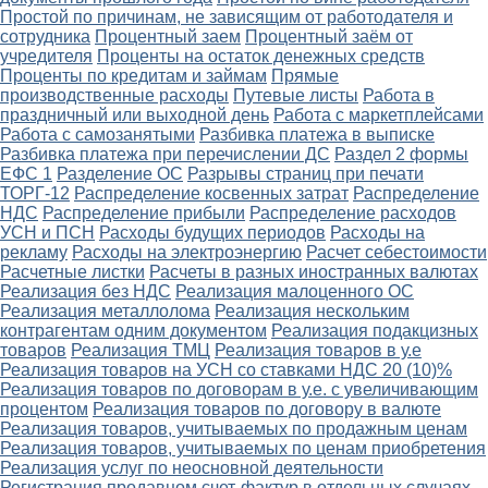
Простой по причинам, не зависящим от работодателя и
сотрудника
Процентный заем
Процентный заём от
учредителя
Проценты на остаток денежных средств
Проценты по кредитам и займам
Прямые
производственные расходы
Путевые листы
Работа в
праздничный или выходной день
Работа с маркетплейсами
Работа с самозанятыми
Разбивка платежа в выписке
Разбивка платежа при перечислении ДС
Раздел 2 формы
ЕФС 1
Разделение ОС
Разрывы страниц при печати
ТОРГ-12
Распределение косвенных затрат
Распределение
НДС
Распределение прибыли
Распределение расходов
УСН и ПСН
Расходы будущих периодов
Расходы на
рекламу
Расходы на электроэнергию
Расчет себестоимости
Расчетные листки
Расчеты в разных иностранных валютах
Реализация без НДС
Реализация малоценного ОС
Реализация металлолома
Реализация нескольким
контрагентам одним документом
Реализация подакцизных
товаров
Реализация ТМЦ
Реализация товаров в у.е
Реализация товаров на УСН со ставками НДС 20 (10)%
Реализация товаров по договорам в у.е. с увеличивающим
процентом
Реализация товаров по договору в валюте
Реализация товаров, учитываемых по продажным ценам
Реализация товаров, учитываемых по ценам приобретения
Реализация услуг по неосновной деятельности
Регистрация продавцом счет-фактур в отдельных случаях