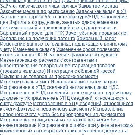
номенклатуры из Excel
Загрузка первички от поставщика
Займ от физического лица юрлицу
Закрытие месяца
Закрытие месяца по расписанию
Запасы как вклад в УК
Заполнение строки 5б в счете-фактуре/УПД
Заполнение
цен
Зарплата сотрудников, занятых одновременно в
некоммерческой и приносящей доход деятельности
Зарплатный проект для ГПХ
Зачет убытков прошлых лет
Заявление на получение патента
Земельный налог
Изменение данных сотрудника, подлежащего воинскому
учету
Изменение оклада
Изменение срока полезного
использования ОС
Изменение фамилии сотрудника
Инвентаризация расчетов с контрагентами
Инвентаризация товаров
Инвентаризация товаров
(продажа излишков)
Интеграция с облачной кассой
Исключение товаров из прослеживаемости
Исполнительный лист
Использование статей затрат
Исправление в УПД сведений неплательщиком НДС
Исправление в УПД сведений, относящихся к первичному
документу
Исправление в УПД сведений, относящихся к
счету-фактуре
Исправление в УПД сведений, относящихся
к счету-фактуре и первичному документу
Исправление
неверного счета учета без перепроведения документов
Исправление отрицательных остатков по счетам без
инвентаризации
Исправление ошибок при учете агентских/
комиссионных договоров
История изменения документа