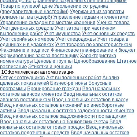
производство
Сравнение закупочных цен поставщиков
Товар по нулевой цене
Увольнение сотрудника
(предварительные настройки)
Удержания из зарплаты
(алименты, мат.ущерб)
Управление лидами и клиентами
Управление складом по местам хранения
Уценка товара
Учет денежных средств
Учет затрат при частичном
выполнении работ
Учет имущества
Учет основных средств
Учет серийных номеров
Учет спецодежды
Учет товара в
единицах и в упаковках
Учет товаров по характеристикам
Факсимиле и подписи
Финансовое планирование и бюджет
Формирование заказа поставщику
Характеристика
номенклатуры
Ценовые группы
Ценообразование
Штатное
расписание
Этикетки и ценники
1С:Комплексная автоматизация
Oтпуск сотрудников
Акт выполненных работ
Анализ
целевых показателей
Бизнес-регионы
Бонусные
программы
Бронирование граждан
Ввод начальных
остатков авансов клиентов
Ввод начальных остатков
авансов поставщикам
Ввод начальных остатков в кассу
Ввод начальных остатков вложений во внеоборотные
активы
Ввод начальных остатков задолженности клиентов
Ввод начальных остатков задолженности поставщикам
Ввод начальных остатков на банковских счетах
Ввод
начальных остатков оптовых продаж
Ввод начальных
остатков подотчетных средств
Ввод начальных остатков