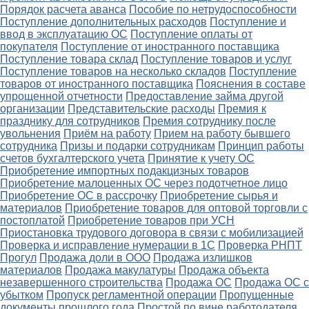
Порядок расчета аванса
Пособие по нетрудоспособности
Поступление дополнительных расходов
Поступление и
ввод в эксплуатацию ОС
Поступление оплаты от
покупателя
Поступление от иностранного поставщика
Поступление товара склад
Поступление товаров и услуг
Поступление товаров на несколько складов
Поступление
товаров от иностранного поставщика
Пояснения в составе
упрощенной отчетности
Предоставление займа другой
организации
Представительские расходы
Премия к
празднику для сотрудников
Премия сотруднику после
увольнения
Приём на работу
Прием на работу бывшего
сотрудника
Призы и подарки сотрудникам
Принцип работы
счетов бухгалтерского учета
Принятие к учету ОС
Приобретение импортных подакцизных товаров
Приобретение малоценных ОС через подотчетное лицо
Приобретение ОС в рассрочку
Приобретение сырья и
материалов
Приобретение товаров для оптовой торговли с
постоплатой
Приобретение товаров при УСН
Приостановка трудового договора в связи с мобилизацией
Проверка и исправление нумерации в 1С
Проверка РНПТ
Прогул
Продажа доли в ООО
Продажа излишков
материалов
Продажа макулатуры
Продажа объекта
незавершенного строительства
Продажа ОС
Продажа ОС с
убытком
Пропуск регламентной операции
Пропущенные
документы прошлого года
Простой по вине работодателя