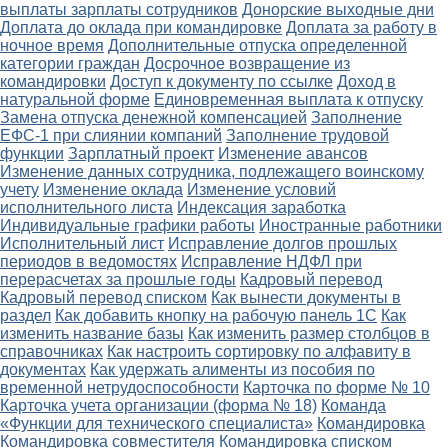
выплаты зарплаты сотрудников
Донорские выходные дни
Доплата до оклада при командировке
Доплата за работу в
ночное время
Дополнительные отпуска определенной
категории граждан
Досрочное возвращение из
командировки
Доступ к документу по ссылке
Доход в
натуральной форме
Единовременная выплата к отпуску
Замена отпуска денежной компенсацией
Заполнение
ЕФС-1 при слиянии компаний
Заполнение трудовой
функции
Зарплатный проект
Изменение авансов
Изменение данных сотрудника, подлежащего воинскому
учету
Изменение оклада
Изменение условий
исполнительного листа
Индексация заработка
Индивидуальные графики работы
Иностранные работники
Исполнительный лист
Исправление долгов прошлых
периодов в ведомостях
Исправление НДФЛ при
перерасчетах за прошлые годы
Кадровый перевод
Кадровый перевод списком
Как вынести документы в
раздел
Как добавить кнопку на рабочую панель 1С
Как
изменить название базы
Как изменить размер столбцов в
справочниках
Как настроить сортировку по алфавиту в
документах
Как удержать алименты из пособия по
временной нетрудоспособности
Карточка по форме № 10
Карточка учета организации (форма № 18)
Команда
«Функции для технического специалиста»
Командировка
Командировка совместителя
Командировка списком