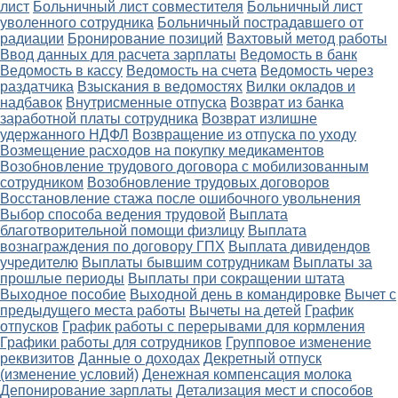
лист
Больничный лист совместителя
Больничный лист
уволенного сотрудника
Больничный пострадавшего от
радиации
Бронирование позиций
Вахтовый метод работы
Ввод данных для расчета зарплаты
Ведомость в банк
Ведомость в кассу
Ведомость на счета
Ведомость через
раздатчика
Взыскания в ведомостях
Вилки окладов и
надбавок
Внутрисменные отпуска
Возврат из банка
заработной платы сотрудника
Возврат излишне
удержанного НДФЛ
Возвращение из отпуска по уходу
Возмещение расходов на покупку медикаментов
Возобновление трудового договора с мобилизованным
сотрудником
Возобновление трудовых договоров
Восстановление стажа после ошибочного увольнения
Выбор способа ведения трудовой
Выплата
благотворительной помощи физлицу
Выплата
вознаграждения по договору ГПХ
Выплата дивидендов
учредителю
Выплаты бывшим сотрудникам
Выплаты за
прошлые периоды
Выплаты при сокращении штата
Выходное пособие
Выходной день в командировке
Вычет с
предыдущего места работы
Вычеты на детей
График
отпусков
График работы с перерывами для кормления
Графики работы для сотрудников
Групповое изменение
реквизитов
Данные о доходах
Декретный отпуск
(изменение условий)
Денежная компенсация молока
Депонирование зарплаты
Детализация мест и способов