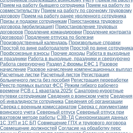
Прием на работу бывшего сотрудника
Прием на работу по
совместительству
Прием на работу по срочному трудовому
договору
Прием на работу ранее уволенного сотрудника
Призы и подарки сотрудникам
Приостановка трудового
договора (мобилизация)
Приостановление трудовых
договоров
Продление командировки
Продление контракта
(договора)
Продление отпуска по болезни
Производственный календарь
Произвольные справки
Простой по вине работодателя
Простой по вине сотрудника
Профсоюзные взносы
Прочие доходы
Работа в выходные
и праздники
Работа в выходные, праздники и сверхурочно
Работа сверхурочно
Раздел 2 формы ЕФС 1
Разовое
начисление
Разовое начисление компенсационных выплат
Расчетные листки
Расчетный листок
Регистрация
больничного листа без пособия
Регистрация переработки
Реестр прямых выплат ФСС
Режим гибкого рабочего
времени
РСВ с 1 квартала 2025г
Санаторно-курортные
путевки сотрудникам
Сведения о воинском учете
Сведения
об инвалидности сотрудника
Сведения об организации
Сверка с военным комиссариатом
Сверка с документами
воинского учета
Северный отпуск
Северный отпуск при
вахтовом методе работы
СЗВ-ТД
Синхронизация данных
1С ЗУП и 1С БП
Совмещение ГПХ и трудового договора
Совмещение должностей
Согласие на обработку перс