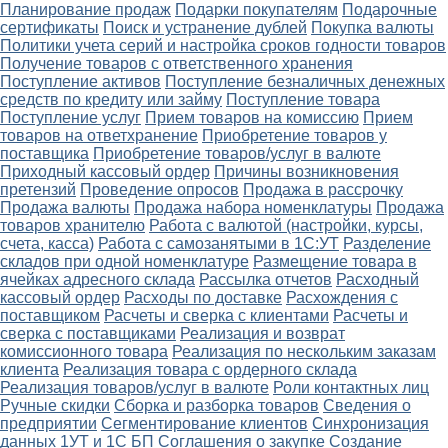
Планирование продаж
Подарки покупателям
Подарочные
сертификаты
Поиск и устранение дублей
Покупка валюты
Политики учета серий и настройка сроков годности товаров
Получение товаров с ответственного хранения
Поступление активов
Поступление безналичных денежных
средств по кредиту или займу
Поступление товара
Поступление услуг
Прием товаров на комиссию
Прием
товаров на ответхранение
Приобретение товаров у
поставщика
Приобретение товаров/услуг в валюте
Приходный кассовый ордер
Причины возникновения
претензий
Проведение опросов
Продажа в рассрочку
Продажа валюты
Продажа набора номенклатуры
Продажа
товаров хранителю
Работа с валютой (настройки, курсы,
счета, касса)
Работа с самозанятыми в 1С:УТ
Разделение
складов при одной номенклатуре
Размещение товара в
ячейках адресного склада
Рассылка отчетов
Расходный
кассовый ордер
Расходы по доставке
Расхождения с
поставщиком
Расчеты и сверка с клиентами
Расчеты и
сверка с поставщиками
Реализация и возврат
комиссионного товара
Реализация по нескольким заказам
клиента
Реализация товара с ордерного склада
Реализация товаров/услуг в валюте
Роли контактных лиц
Ручные скидки
Сборка и разборка товаров
Сведения о
предприятии
Сегментирование клиентов
Синхронизация
данных 1УТ и 1С БП
Соглашения о закупке
Создание