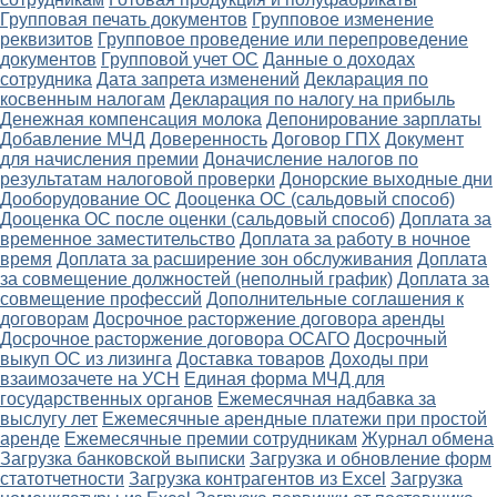
Групповая печать документов
Групповое изменение
реквизитов
Групповое проведение или перепроведение
документов
Групповой учет ОС
Данные о доходах
сотрудника
Дата запрета изменений
Декларация по
косвенным налогам
Декларация по налогу на прибыль
Денежная компенсация молока
Депонирование зарплаты
Добавление МЧД
Доверенность
Договор ГПХ
Документ
для начисления премии
Доначисление налогов по
результатам налоговой проверки
Донорские выходные дни
Дооборудование ОС
Дооценка ОС (сальдовый способ)
Дооценка ОС после оценки (сальдовый способ)
Доплата за
временное заместительство
Доплата за работу в ночное
время
Доплата за расширение зон обслуживания
Доплата
за совмещение должностей (неполный график)
Доплата за
совмещение профессий
Дополнительные соглашения к
договорам
Досрочное расторжение договора аренды
Досрочное расторжение договора ОСАГО
Досрочный
выкуп ОС из лизинга
Доставка товаров
Доходы при
взаимозачете на УСН
Единая форма МЧД для
государственных органов
Ежемесячная надбавка за
выслугу лет
Ежемесячные арендные платежи при простой
аренде
Ежемесячные премии сотрудникам
Журнал обмена
Загрузка банковской выписки
Загрузка и обновление форм
статотчетности
Загрузка контрагентов из Excel
Загрузка