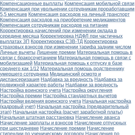
Компенсационные выплаты
Компенсация мобильной связи
Компенсация при увольнении сотрудникам проработавшим
5,5 месяцев
Компенсация расходов на личный транспорт
Компенсация расходов на приобретение медикаментов
Компенсация сотрудникам расходов на питание
Корректировка начислений при изменении оклада в
середине месяца
Корректировка НДФЛ при частичных
выплатах ЗП
Корректировка СЗВ-ТД
Корректировка
страховых взносов при изменении тарифа задним числом
Личные вычеты
Лишение премии
Материальная помощь в
связи с бракосочетанием
Материальная помощь в связи с
мобилизацией
Материальная помощь к отпуску в базе
среднего как 1/12
Материальная помощь родственнику
умершего сотрудника
Медицинский осмотр и
диспансеризация
Надбавка за вредность
Надбавка за
подвижной характер работы
Надбавки за вредность
Настройка воинского учета
Настройка округления
Настройка премии
Настройка стандартных вычетов
Настройки ведения воинского учета
Начальная настройка
(кадровый учет)
Начальная настройка (предварительный
этап)
Начальная настройка (расчет заработной платы)
Начальная штатная расстановка
Начисление аванса
Начисление зарплаты и взносов
Начисление отпускных
при шестидневке
Начисление премии
Начисление
стипендии по ученическому договору
Начисления по