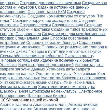
видов цен
Создание договоров с клиентами
Создание зон
доставки курьеров
Создание источников данных
планирования
Создание кассы ККМ
Создание
номенклатуры
Создание номенклатуры со статусом "Не
годен"
Создание поручений экспедиторам
Создание
претензии
Создание сделки
Создание склада
Создание
статусов сборки и доставки
Создание типов транспортных
средств
Создание цен
Создание цен для межфирменных
продаж
Специальная цена
Способы обеспечения
потребностей
Справочник марки (бренды)
Справочник
сотрудники магазинов
Справочное размещение товаров в
ячейках
Схема "Товары в пути" для импортных закупок
Схемы обеспечения потребностей
Счета на оплату
Типовые соглашения
Удаление помеченных объектов
Упаковка
Услуги сторонних организаций
Установка даты
запрета загрузки данных
Установка даты запрета
изменения данных
Учет агентских услуг
Учет займов
Учет
кредитов полученных
Учет ретро-бонусов от поставщиков
Учет сертификатов номенклатуры
Физические лица
Форматы магазинов
Характеристики номенклатуры
Шаблоны анкет
Штрихкоды номенклатуры
Электронное
бронирование
Электронные билеты
1С:Управление нашей фирмой
Аванс и зарплата
Авансовые отчеты
Автоматическая
рассылка отчетов
Автоматические скидки и наценки