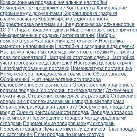
Комиссионные продажи: начальные настройки
Коммерческое предложение
Контрагенты
Копирование
строки между документами
Корректировка графика
взаиморасчетов
Корректировка задолженности
Корректировка реализации
Кредиторская задолженность в
1С:УТ
Лица с правом подписи
Маркетинговые мероприятия
Межфирменные продажи (интеркампани)
Наборы
номенклатуры
Направления деятельности
Настройка
заметок и напоминаний
Настройка и создание вида сделки
Настройка печатных форм документов отгрузки
Настройка
прав пользователей
Настройка статусов сделки
Настройка
учета торговых представителей
Настройка ценовых групп
Неотфактурованные поставки
Номенклатура поставщика
Номенклатура, продаваемая совместно
Обзор запасов
Обобщенный учет некачественного товараа
Одновременное открытие окон
Ответственное хранение с
правом продажи (со стороны поклажедателя)
Отключение
печати чека
Отражение коммерческих расходов
Отражение
операций с прослеживаемыми импортными товарами
Отражение расходов по зарплате
Оформление продажи в
кредит
Оценка рентабельности продаж
Передача товаров
на комиссию
Перемещение товаров между ордерными
складами
Перемещение товаров между складами
Пересчет товаров
Печать этикеток и ценников
План продаж
по категориям
План продаж по номенклатуре