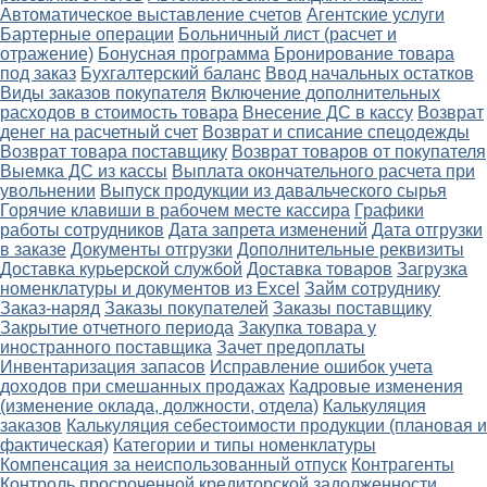
Автоматическое выставление счетов
Агентские услуги
Бартерные операции
Больничный лист (расчет и
отражение)
Бонусная программа
Бронирование товара
под заказ
Бухгалтерский баланс
Ввод начальных остатков
Виды заказов покупателя
Включение дополнительных
расходов в стоимость товара
Внесение ДС в кассу
Возврат
денег на расчетный счет
Возврат и списание спецодежды
Возврат товара поставщику
Возврат товаров от покупателя
Выемка ДС из кассы
Выплата окончательного расчета при
увольнении
Выпуск продукции из давальческого сырья
Горячие клавиши в рабочем месте кассира
Графики
работы сотрудников
Дата запрета изменений
Дата отгрузки
в заказе
Документы отгрузки
Дополнительные реквизиты
Доставка курьерской службой
Доставка товаров
Загрузка
номенклатуры и документов из Excel
Займ сотруднику
Заказ-наряд
Заказы покупателей
Заказы поставщику
Закрытие отчетного периода
Закупка товара у
иностранного поставщика
Зачет предоплаты
Инвентаризация запасов
Исправление ошибок учета
доходов при смешанных продажах
Кадровые изменения
(изменение оклада, должности, отдела)
Калькуляция
заказов
Калькуляция себестоимости продукции (плановая и
фактическая)
Категории и типы номенклатуры
Компенсация за неиспользованный отпуск
Контрагенты
Контроль просроченной кредиторской задолженности