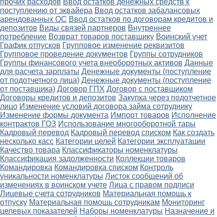
прочих расходов
Ввод остатков денежных средств к
поступлению от эквайера
Ввод остатков забалансовых
арендованных ОС
Ввод остатков по договорам кредитов и
депозитов
Виды связей партнеров
Внутреннее
потребление
Возврат товаров поставщику
Воинский учет
График отпусков
Групповое изменение реквизитов
Групповое проведение документов
Группы сотрудников
Группы финансового учета внеоборотных активов
Данные
для расчета зарплаты
Денежные документы (поступление
от подотчетного лица)
Денежные документы (поступление
от поставщика)
Договор ГПХ
Договор с поставщиком
Договоры кредитов и депозитов
Закупка через подотчетное
лицо
Изменение условий договора займа сотруднику
Изменение формы документа
Импорт товаров
Исполнение
контрактов ГОЗ
Использование многооборотной тары
Кадровый перевод
Кадровый перевод списком
Как создать
несколько касс
Категории целей
Категории эксплуатации
Качество товара
Классификаторы номенклатуры
Классификация задолженности
Коллекции товаров
Командировка
Командировка списком
Контроль
уникальности номенклатуры
Листок сообщений об
изменениях в воинском учете
Лица с правом подписи
Лицевые счета сотрудников
Материальная помощь к
отпуску
Материальная помощь сотрудникам
Мониторинг
целевых показателей
Наборы номенклатуры
Назначение и