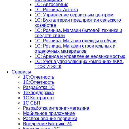
1С: Автосервис
1С: Розница. Аптека
1С: Управление сервисным центром
1С: Бухгалтерия предприятия сельского
хозяйства
1С: Розница. Магазин бытовой техники и
средств связи
1С: Розница. Магазин одежды и обуви
1С: Розница. Магазин строительных и
отделочных материалов
1С: Аренда и управление недвижимостью
1C: Учет в управляющих компаниях ЖКХ,
ТСЖ И ЖСК
Сервисы
1С:Отчетность
1С:Отчетность
Разработка 1С
Техподдержка
1С:Контрагент
1С СБП
Разработка интернет-магазина
Мобильное приложение
Распознавание первички
Внедрение Битрикс 24
Консультанты 1С