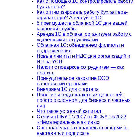
Как с помощью 1С контролировать работу
бухгалтера?
Как оптимизировать работу бухгалтера-
фрилансера? Арендуйте 1С!
5 преимуществ облачной 1С для вашей
кадровой службы
Аренда 1С в облаке: организуем работу с
удаленными сотрудниками
Облачная 1С: объединяем филиалы и
подразделения
Новые лимиты и НДС для организаций и
ИП на УСН
Налоги с подарков сотрудникам — как
платить
Принудительное закрытие ООО
налоговыми органами
Внедряем 1С для стартапа
Понятие и виды валютных ценностей:
просто о сложном для бизнеса и частных
лиц
Что такое уставный капитал
Отличия ПБУ 14/2007 от ФСБУ 14/2022
«Нематериальные активы»
Счет-фактура: как правильно оформить,
выставить и подписать