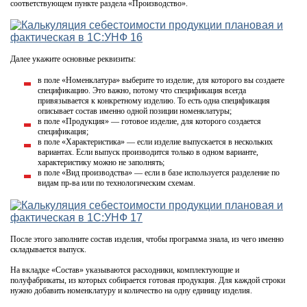
соответствующем пункте раздела «Производство».
Далее укажите основные реквизиты:
в поле «Номенклатура» выберите то изделие, для которого вы создаете
спецификацию. Это важно, потому что спецификация всегда
привязывается к конкретному изделию. То есть одна спецификация
описывает состав именно одной позиции номенклатуры;
в поле «Продукция» — готовое изделие, для которого создается
спецификация;
в поле «Характеристика» — если изделие выпускается в нескольких
вариантах. Если выпуск производится только в одном варианте,
характеристику можно не заполнять;
в поле «Вид производства» — если в базе используется разделение по
видам пр-ва или по технологическим схемам.
После этого заполните состав изделия, чтобы программа знала, из чего именно
складывается выпуск.
На вкладке «Состав» указываются расходники, комплектующие и
полуфабрикаты, из которых собирается готовая продукция. Для каждой строки
нужно добавить номенклатуру и количество на одну единицу изделия.