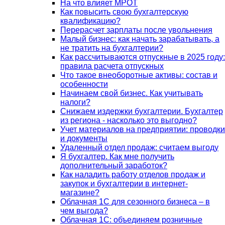
На что влияет МРОТ
Как повысить свою бухгалтерскую
квалификацию?
Перерасчет зарплаты после увольнения
Малый бизнес: как начать зарабатывать, а
не тратить на бухгалтерии?
Как рассчитываются отпускные в 2025 году:
правила расчета отпускных
Что такое внеоборотные активы: состав и
особенности
Начинаем свой бизнес. Как учитывать
налоги?
Снижаем издержки бухгалтерии. Бухгалтер
из региона - насколько это выгодно?
Учет материалов на предприятии: проводки
и документы
Удаленный отдел продаж: считаем выгоду
Я бухгалтер. Как мне получить
дополнительный заработок?
Как наладить работу отделов продаж и
закупок и бухгалтерии в интернет-
магазине?
Облачная 1С для сезонного бизнеса – в
чем выгода?
Облачная 1С: объединяем розничные