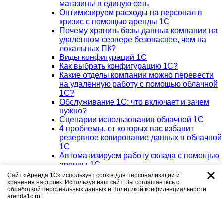
магазины в единую сеть
Оптимизируем расходы на персонал в
кризис с помощью аренды 1С
Почему хранить базы данных компании на
удаленном сервере безопаснее, чем на
локальных ПК?
Виды конфигураций 1С
Как выбрать конфигурацию 1С?
Какие отделы компании можно перевести
на удаленную работу с помощью облачной
1С?
Обслуживание 1С: что включает и зачем
нужно?
Сценарии использования облачной 1С
4 проблемы, от которых вас избавит
резервное копирование данных в облачной
1С
Автоматизируем работу склада с помощью
аренды 1С
Аренда 1С – оптимальное решение для
Сайт «Аренда 1С» использует cookie для персонализации и
аудиторской компании
хранения настроек. Используя наш сайт, Вы
соглашаетесь
с
обработкой персональных данных и
Политикой конфиденциальности
Аренда 1С в облаке и аренда физического
arenda1c.ru.
сервера 1С: в чем разница?
На что нужно обратить внимание при
выборе тарифа для аренды 1С?