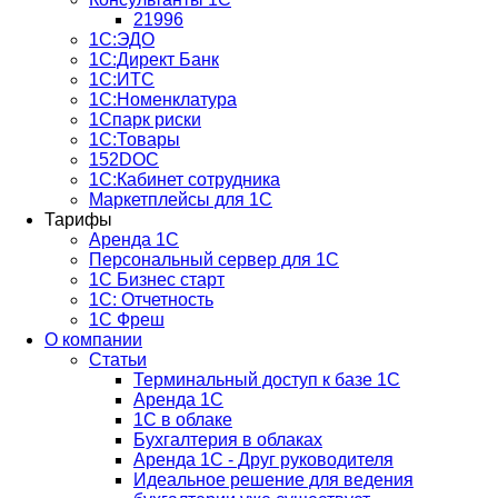
21996
1С:ЭДО
1С:Директ Банк
1С:ИТС
1С:Номенклатура
1Спарк риски
1С:Товары
152DOC
1С:Кабинет сотрудника
Маркетплейсы для 1С
Тарифы
Аренда 1С
Персональный сервер для 1С
1С Бизнес старт
1С: Отчетность
1C Фреш
О компании
Статьи
Терминальный доступ к базе 1С
Аренда 1С
1С в облаке
Бухгалтерия в облаках
Аренда 1С - Друг руководителя
Идеальное решение для ведения