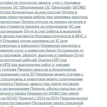
устойка за просрочку аванса, учет у продавца
енение ОС
Объединение ОС
Овердрафт
ОКТМО
Оплата больничных за дни простоя
Оплата в
ремя приостановки работы при задержки зарплаты
верхурочные
Оплата отпуска на период лечения и
ата стоимости питания за сотрудников
ОС как
 организации
Отгул в счет работы в выходной/
 автора документа
Отправка отчетности в ФНС с
)
Отправка писем напрямую из 1С (для
северных и районного
Отражение кредитов и
ажение услуг и комиссии банка
Отстранение от
по продажам, обороту, выручке и прибыли
Отчет
на неполный рабочий
Оценка НЗП при
а НПЗ при выполнении работ (с этапами
е платежа
Перевод авансов в безнадежную
льзования счета 57
Переводы между счетами с
 спецодежды и инвентаря между сотрудниками
лизинга
Перенос аванса при смене договора
у организациями
Перенос убытка прошлых лет
ничного товара
Перерасчет НДФЛ при смене
ы на ОСНО
Переход с УСН на ОСН
Периодическое
плата поставщику)
Погашение ранее списанной