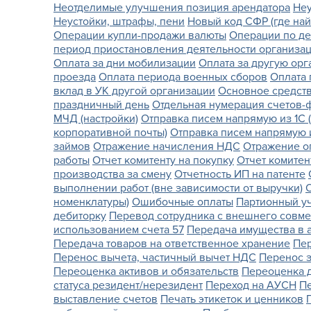
Неотделимые улучшения позиция арендатора
Неу
Неустойки, штрафы, пени
Новый код СФР (где найт
Операции купли-продажи валюты
Операции по де
период приостановления деятельности организа
Оплата за дни мобилизации
Оплата за другую ор
проезда
Оплата периода военных сборов
Оплата 
вклад в УК другой организации
Основное средст
праздничный день
Отдельная нумерация счетов-ф
МЧД (настройки)
Отправка писем напрямую из 1С (
корпоративной почты)
Отправка писем напрямую и
займов
Отражение начисления НДС
Отражение о
работы
Отчет комитенту на покупку
Отчет комитен
производства за смену
Отчетность ИП на патенте
выполнении работ (вне зависимости от выручки)
номенклатуры)
Ошибочные оплаты
Партионный у
дебиторку
Перевод сотрудника с внешнего совме
использованием счета 57
Передача имущества в 
Передача товаров на ответственное хранение
Пер
Перенос вычета, частичный вычет НДС
Перенос 
Переоценка активов и обязательств
Переоценка д
статуса резидент/нерезидент
Переход на АУСН
П
выставление счетов
Печать этикеток и ценников