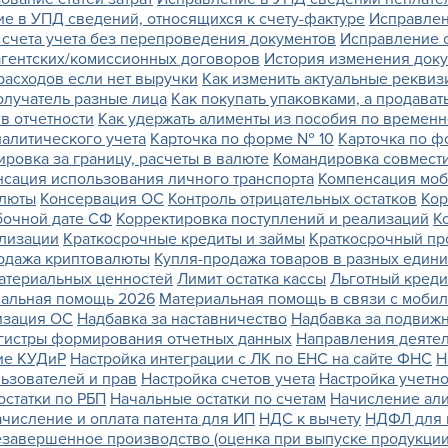
е в УПД сведений, относящихся к счету-фактуре
Исправлен
счета учета без перепроведения документов
Исправление о
агентских/комиссионных договоров
История изменения док
 расходов если нет выручки
Как изменить актуальные реквиз
олучатель разные лица
Как покупать упаковками, а продават
 в отчетности
Как удержать алименты из пособия по времен
налитического учета
Карточка по форме № 10
Карточка по ф
ровка за границу, расчеты в валюте
Командировка совмест
сация использования личного транспорта
Компенсация моб
алюты
Консервация ОС
Контроль отрицательных остатков
Кор
бочной дате СФ
Корректировка поступлений и реализаций
К
ализации
Краткосрочные кредиты и займы
Краткосрочный пр
одажа криптовалюты
Купля-продажа товаров в разных един
атериальных ценностей
Лимит остатка кассы
Льготный креди
альная помощь 2026
Материальная помощь в связи с моби
зация ОС
Надбавка за наставничество
Надбавка за подвижн
гистры формирования отчетных данных
Направления деятел
ие КУДиР
Настройка интеграции с ЛК по ЕНС на сайте ФНС
Н
ьзователей и прав
Настройка счетов учета
Настройка учетн
остатки по РБП
Начальные остатки по счетам
Начисление ал
числение и оплата патента для ИП
НДС к вычету
НДФЛ для 
завершенное производство (оценка при выпуске продукции