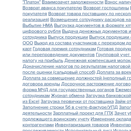
"Платон"
Взаимозачет задолженности
Взнос налич
Возврат аванса покупателю
Возврат госпошлины
покупателя
Возврат товара поставщику по неско
реализация)
Возмещение сотруднику расходов на
Выбытие НМА
Выгрузка документов в формате xm
цифрового рубля
Выдача денежных документов и
сотрудника
Выпуск продукции
Выпуск продукции 
ООО
Выход из состава участников с переходом д
карт
Годовая премия сотрудникам
Готовая продук
или перепроведение документов
Групповой учет
налогу на прибыль
Денежная компенсация молок
Доначисление налогов по результатам налоговой
после оценки (сальдовый способ)
Доплата за вре
Доплата за совмещение должностей (неполный г
договора аренды
Досрочное расторжение догов
форма МЧД для государственных органов
Ежемес
сотрудникам
Журнал обмена
Загрузка банковско
из Excel
Загрузка первички от поставщика
Займ о
Заполнение строки 5б в счете-фактуре/УПД
Запо
деятельности
Зарплатный проект для ГПХ
Зачет 
подлежащего воинскому учету
Изменение оклада
контрагентами
Инвентаризация товаров
Инвентар
прослеживаемости
Исполнительный лист
Использ