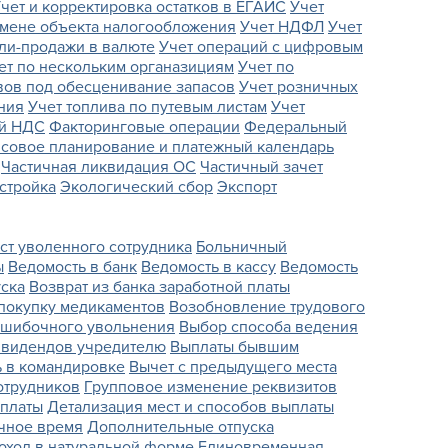
чет и корректировка остатков в ЕГАИС
Учет
смене объекта налогообложения
Учет НДФЛ
Учет
ли-продажи в валюте
Учет операций с цифровым
ет по нескольким органазициям
Учет по
вов под обесценивание запасов
Учет розничных
ния
Учет топлива по путевым листам
Учет
ей НДС
Факторинговые операции
Федеральный
совое планирование и платежный календарь
Частичная ликвидация ОС
Частичный зачет
стройка
Экологический сбор
Экспорт
ст уволенного сотрудника
Больничный
ы
Ведомость в банк
Ведомость в кассу
Ведомость
ска
Возврат из банка заработной платы
покупку медикаментов
Возобновление трудового
ошибочного увольнения
Выбор способа ведения
ивидендов учредителю
Выплаты бывшим
 в командировке
Вычет с предыдущего места
отрудников
Групповое изменение реквизитов
платы
Детализация мест и способов выплаты
очное время
Дополнительные отпуска
оход в натуральной форме
Единовременная