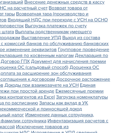
рганизаций
Внесение денежных средств в кассу
НС на расчетный счет
Возврат товара от
ат тары
Возвратная тара (производство и
тов
Входящий НДС при переходе с УСН на ОСНО
трповесток
Выгрузка платежек по счету
 штата
Выплаты родственникам умершего
 продажам
Выставление УПД
Выход из состава
с комиссий банков по обслуживанию банковских
ое изменение реквизитов
Групповое проведение
екларация по косвенным налогам
Декларация по
Договор ГПХ
Документ для начисления премии
оценка ОС (сальдовый способ)
Дооценка ОС
оплата за расширение зон обслуживания
соглашения к договорам
Досрочное расторжение
ов
Доходы при взаимозачете на УСН
Единая
ежи при простой аренде
Ежемесячные премии
зка контрагентов из Excel
Загрузка номенклатуры
ца по расписанию
Запасы как вклад в УК
 некоммерческой и приносящей доход
ьный налог
Изменение данных сотрудника,
 фамилии сотрудника
Инвентаризация расчетов с
 кассой
Исключение товаров из
ельщиком НДС
Исправление в УПД сведений,