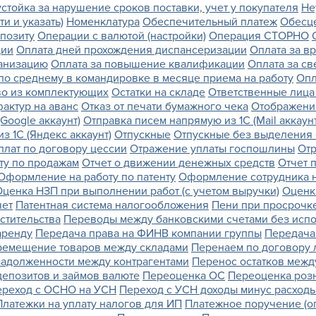
стойка за нарушение сроков поставки, учет у покупателя
Не
и и указать)
Номенклатура
Обеспечительный платеж
Обесц
позиту
Операции с валютой (настройки)
Операция СТОРНО
ции
Оплата дней прохождения диспансеризации
Оплата за в
ганизацию
Оплата за повышение квалификации
Оплата за с
по среднему в командировке в месяце приема на работу
Опл
во из комплектующих
Остатки на складе
Ответственные лица
актур на аванс
Отказ от печати бумажного чека
Отображение
Google аккаунт)
Отправка писем напрямую из 1С (Mail аккаунт
з 1С (Яндекс аккаунт)
Отпускные
Отпускные без выделения 
плат по договору цессии
Отражение уплаты госпошлины
Отр
ту по продажам
Отчет о движении денежных средств
Отчет 
Оформление на работу по патенту
Оформление сотрудника 
Оценка НЗП при выполнении работ (с учетом выручки)
Оценк
чет
Патентная система налогообложения
Пени при просрочк
стительства
Переводы между банковскими счетами без испо
аренду
Передача права на ФИНВ компании группы
Передача
емещение товаров между складами
Перенаем по договору 
задолженности между контрагентами
Перенос остатков межд
епозитов и займов валюте
Переоценка ОС
Переоценка роз
ереход с ОСНО на УСН
Переход с УСН доходы минус расход
Платежки на уплату налогов для ИП
Платежное поручение (о