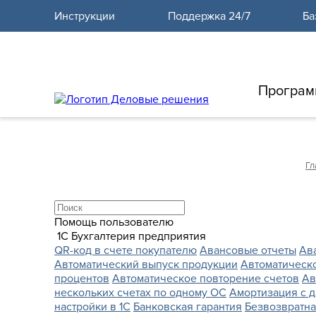
12
Инструкции
Поддержка 24/7
Ба
Програм
Гл
Помощь пользователю
1С Бухгалтерия предприятия
QR-код в счете покупателю
Авансовые отчеты
Ав
Автоматический выпуск продукции
Автоматическ
процентов
Автоматическое повторение счетов
Ав
нескольких счетах по одному ОС
Амортизация с д
настройки в 1С
Банковская гарантия
Безвозвратна