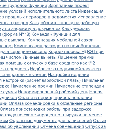
ние трудовой функции
Зарплатный проект
ие условий исполнительного листа
Индексация
ов прошлых периодов в ведомостях
Исправление
енты в раздел
Как добавить кнопку на рабочую
ку по алфавиту в документах
Как удержать
и (форма № 18)
Команда «Функции для
ные выплаты
Компенсация мобильной связи
нспорт
Компенсация расходов на приобретение
да в середине месяца
Корректировка НДФЛ при
ним числом
Личные вычеты
Лишение премии
я помощь к отпуску в базе среднего как 1/12
 за вредность
Надбавка за подвижной характер
 стандартных вычетов
Настройки ведения
 настройка (расчет заработной платы)
Начальная
евке
Начисление премии
Начисление стипендии
е суммы
Ненормированный рабочий день
Новая
удников
Оплата в период приостановления
ации
Оплата командировки в отдельные регионы
Оплата приостановки работы при задержке
а труда по схеме «процент от выручки не менее
ском
Отдельные документы для начислений
Отзыв
аза об увольнении
Отмена совмещения
Отпуск за