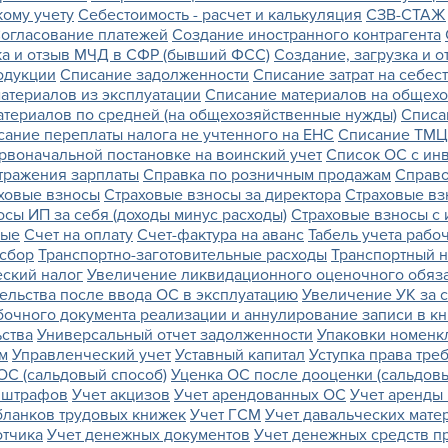
ому учету
Себестоимость - расчет и калькуляция
СЗВ-СТАЖ
огласование платежей
Создание иностранного контрагента
ка и отзыв МЧД в СФР (бывший ФСС)
Создание, загрузка и 
одукции
Списание задолженности
Списание затрат на себес
атериалов из эксплуатации
Списание материалов на общех
атериалов по средней (на общехозяйственные нужды)
Списа
сание переплаты налога не учтенного на ЕНС
Списание ТМЦ
рвоначальной постановке на воинский учет
Список ОС с ин
тражения зарплаты
Справка по розничным продажам
Справо
ховые взносы
Страховые взносы за директора
Страховые вз
сы ИП за себя (доходы минус расходы)
Страховые взносы с 
ные
Счет на оплату
Счет-фактура на аванс
Табель учета рабо
 сбор
Транспортно-заготовительные расходы
Транспортный н
еский налог
Увеличение ликвидационного оценочного обяза
ельства после ввода ОС в эксплуатацию
Увеличение УК за 
очного документа реализации и аннулирование записи в к
ства
Универсальный отчет задолженности
Упаковки номенк
ом
Управленческий учет
Уставный капитал
Уступка права тре
ОС (сальдовый способ)
Уценка ОС после дооценки (сальдовы
х штрафов
Учет акцизов
Учет арендованных ОС
Учет аренды
бланков трудовых книжек
Учет ГСМ
Учет давальческих мате
отчика
Учет денежных документов
Учет денежных средств пр