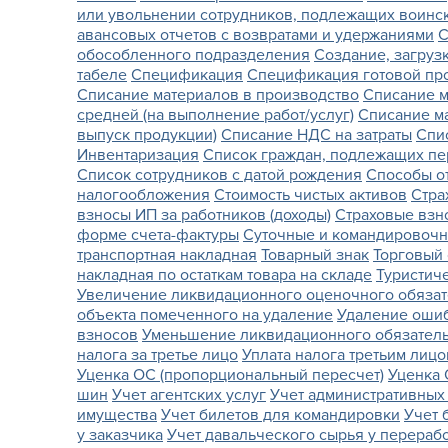
или увольнении сотрудников, подлежащих воинск
авансовых отчетов с возвратами и удержаниями
С
обособленного подразделения
Создание, загруз
табеле
Спецификация
Спецификация готовой пр
Списание материалов в производство
Списание м
средней (на выполнение работ/услуг)
Списание м
выпуск продукции)
Списание НДС на затраты
Спи
Инвентаризация
Список граждан, подлежащих пе
Список сотрудников с датой рождения
Способы о
налогообложения
Стоимость чистых активов
Стра
взносы ИП за работников (доходы)
Страховые взно
форме счета-фактуры
Суточные и командировоч
транспортная накладная
Товарный знак
Торговый
накладная по остаткам товара на складе
Туристич
Увеличение ликвидационного оценочного обязат
объекта помеченного на удаление
Удаление ошиб
взносов
Уменьшение ликвидационного обязатель
налога за третье лицо
Уплата налога третьим лиц
Уценка ОС (пропорциональный пересчет)
Уценка 
шин
Учет агентских услуг
Учет административны
имущества
Учет билетов для командировки
Учет 
у заказчика
Учет давальческого сырья у перераб