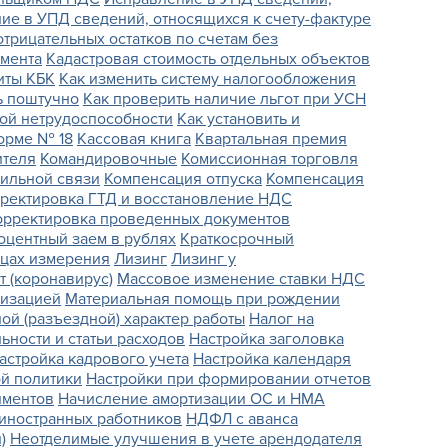
ие в УПД сведений, относящихся к счету-фактуре
трицательных остатков по счетам без
умента
Кадастровая стоимость отдельных объектов
иты КБК
Как изменить систему налогообложения
ь поштучно
Как проверить наличие льгот при УСН
ной нетрудоспособности
Как установить и
орме № 18
Кассовая книга
Квартальная премия
ителя
Командировочные
Комиссионная торговля
ильной связи
Компенсация отпуска
Компенсация
ректировка ГТД и восстановление НДС
орректировка проведенных документов
оцентный заем в рублях
Краткосрочный
ицах измерения
Лизинг
Лизинг у
т (коронавирус)
Массовое изменение ставки НДС
лизацией
Материальная помощь при рождении
ой (разъездной) характер работы
Налог на
ьности и статьи расходов
Настройка заголовка
астройка кадрового учета
Настройка календаря
ой политики
Настройки при формировании отчетов
иментов
Начисление амортизации ОС и НМА
иностранных работников
НДФЛ с аванса
)
Неотделимые улучшения в учете арендодателя