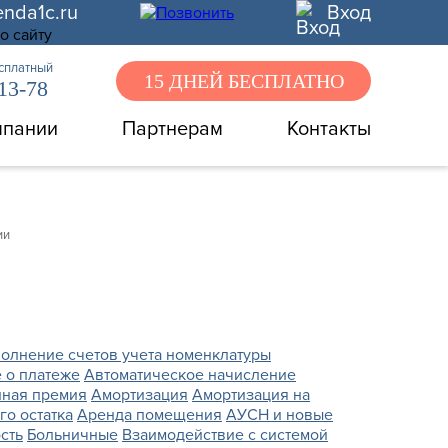
enda1c.ru
Вход
есплатный
15 ДНЕЙ БЕСПЛАТНО
-13-78
мпании
Партнерам
Контакты
ии
олнение счетов учета номенклатуры
 о платеже
Автоматическое начисление
нная премия
Амортизация
Амортизация на
о остатка
Аренда помещения
АУСН и новые
сть
Больничные
Взаимодействие с системой