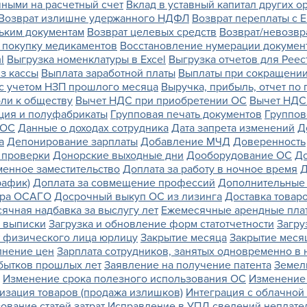
ными на расчетный счет
Вклад в уставный капитал других о
Возврат излишне удержанного НДФЛ
Возврат переплаты с Е
льким документам
Возврат целевых средств
Возврат/невозвр
 покупку медикаментов
Восстановление нумерации докумен
l
Выгрузка номенклатуры в Excel
Выгрузка отчетов для Реес
з кассы
Выплата заработной платы
Выплаты при сокращении
с учетом НЗП прошлого месяца
Выручка, прибыль, отчет по
оли к обществу
Вычет НДС при приобретении ОС
Вычет НДС 
ция и полуфабрикаты
Групповая печать документов
Группов
 ОС
Данные о доходах сотрудника
Дата запрета изменений
Д
а
Депонирование зарплаты
Добавление МЧД
Доверенность
 проверки
Донорские выходные дни
Дооборудование ОС
До
менное заместительство
Доплата за работу в ночное время
Д
рафик)
Доплата за совмещение профессий
Дополнительные 
ора ОСАГО
Досрочный выкуп ОС из лизинга
Доставка товар
ячная надбавка за выслугу лет
Ежемесячные арендные плат
й выписки
Загрузка и обновление форм статотчетности
Загру
т физического лица юрлицу
Закрытие месяца
Закрытие меся
лнение цен
Зарплата сотрудников, занятых одновременно в
убытков прошлых лет
Заявление на получение патента
Земел
Изменение срока полезного использования ОС
Изменение
изация товаров (продажа излишков)
Интеграция с облачной
ование статей затрат
Исправление в УПД сведений неплат