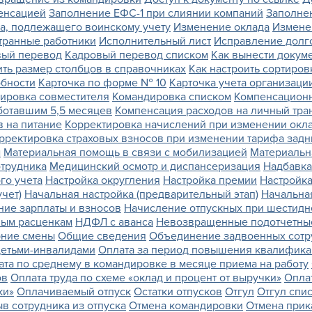
енсацией
Заполнение ЕФС-1 при слиянии компаний
Заполне
а, подлежащего воинскому учету
Изменение оклада
Изменен
транные работники
Исполнительный лист
Исправление долг
вый перевод
Кадровый перевод списком
Как вынести докум
ить размер столбцов в справочниках
Как настроить сортиров
обности
Карточка по форме № 10
Карточка учета организаци
ировка совместителя
Командировка списком
Компенсацион
ботавшим 5,5 месяцев
Компенсация расходов на личный тра
 на питание
Корректировка начислений при изменении окла
рректировка страховых взносов при изменении тарифа зад
м
Материальная помощь в связи с мобилизацией
Материальна
трудника
Медицинский осмотр и диспансеризация
Надбавка
го учета
Настройка округления
Настройка премии
Настройка
чет)
Начальная настройка (предварительный этап)
Начальная
ние зарплаты и взносов
Начисление отпускных при шестидн
ным расценкам
НДФЛ с аванса
Невозвращенные подотчетны
рние смены
Общие сведения
Объединение задвоенных сотр
 детьми-инвалидами
Оплата за период повышения квалифик
ата по среднему в командировке в месяце приема на работу
ов
Оплата труда по схеме «оклад и процент от выручки»
Оплат
ки»
Оплачиваемый отпуск
Остатки отпусков
Отгул
Отгул спи
в сотрудника из отпуска
Отмена командировки
Отмена прик