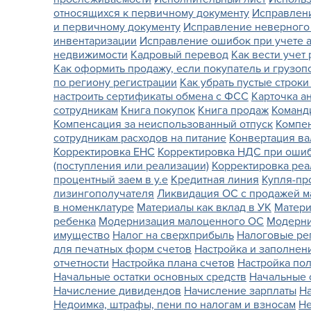
относящихся к первичному документу
Исправлени
и первичному документу
Исправление неверного 
инвентаризации
Исправление ошибок при учете 
недвижимости
Кадровый перевод
Как вести учет
Как оформить продажу, если покупатель и грузоп
по региону регистрации
Как убрать пустые строки
настроить сертификаты обмена с ФСС
Карточка а
сотрудникам
Книга покупок
Книга продаж
Команди
Компенсация за неиспользованный отпуск
Компен
сотрудникам расходов на питание
Конвертация в
Корректировка ЕНС
Корректировка НДС при оши
(поступления или реализации)
Корректировка ре
процентный заем в у.е
Кредитная линия
Купля-пр
лизингополучателя
Ликвидация ОС с продажей м
в номенклатуре
Материалы как вклад в УК
Матери
ребенка
Модернизация малоценного ОС
Модерни
имущество
Налог на сверхприбыль
Налоговые ре
для печатных форм счетов
Настройка и заполнен
отчетности
Настройка плана счетов
Настройка пол
Начальные остатки основных средств
Начальные 
Начисление дивидендов
Начисление зарплаты
На
Недоимка, штрафы, пени по налогам и взносам
Не