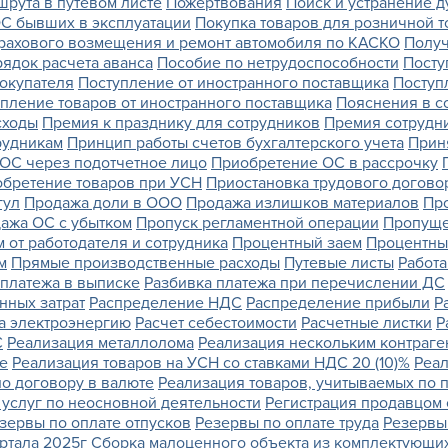
рута в путевом листе
Пожертвования
Поиск и устранение 
С бывших в эксплуатации
Покупка товаров для розничной т
рахового возмещения и ремонт автомобиля по КАСКО
Получ
ядок расчета аванса
Пособие по нетрудоспособности
Посту
покупателя
Поступление от иностранного поставщика
Поступ
пление товаров от иностранного поставщика
Пояснения в с
сходы
Премия к празднику для сотрудников
Премия сотрудн
рудникам
Принцип работы счетов бухгалтерского учета
Прин
ОС через подотчетное лицо
Приобретение ОС в рассрочку
бретение товаров при УСН
Приостановка трудового догово
гул
Продажа доли в ООО
Продажа излишков материалов
Пр
ажа ОС с убытком
Пропуск регламентной операции
Пропуще
 от работодателя и сотрудника
Процентный заем
Процентны
м
Прямые производственные расходы
Путевые листы
Работа
 платежа в выписке
Разбивка платежа при перечислении ДС
нных затрат
Распределение НДС
Распределение прибыли
Р
а электроэнергию
Расчет себестоимости
Расчетные листки
Р
С
Реализация металлолома
Реализация нескольким контраге
.е
Реализация товаров на УСН со ставками НДС 20 (10)%
Реал
по договору в валюте
Реализация товаров, учитываемых по
 услуг по неосновной деятельности
Регистрация продавцом 
зервы по оплате отпусков
Резервы по оплате труда
Резервы
артала 2025г
Сборка малоценного объекта из комплектующи