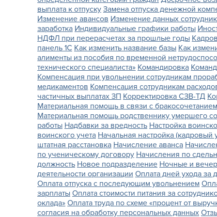
выплата к отпуску
Замена отпуска денежной комп
Изменение авансов
Изменение данных сотрудник
заработка
Индивидуальные графики работы
Инос
НДФЛ при перерасчетах за прошлые годы
Кадро
панель 1С
Как изменить название базы
Как измен
алименты из пособия по временной нетрудоспос
технического специалиста»
Командировка
Команд
Компенсация при увольнении сотрудникам прора
медикаментов
Компенсация сотрудникам расходов
частичных выплатах ЗП
Корректировка СЗВ-ТД
Ко
Материальная помощь в связи с бракосочетание
Материальная помощь родственнику умершего со
работы
Надбавки за вредность
Настройка воинско
воинского учета
Начальная настройка (кадровый у
штатная расстановка
Начисление аванса
Начисле
по ученическому договору
Начисления по сдель
должность
Новое подразделение
Ночные и вече
деятельности организации
Оплата дней ухода за
Оплата отпуска с последующим увольнением
Опл
зарплаты
Оплата стоимости питания за сотрудник
оклада»
Оплата труда по схеме «процент от выруч
согласия на обработку персональных данных
Отзы