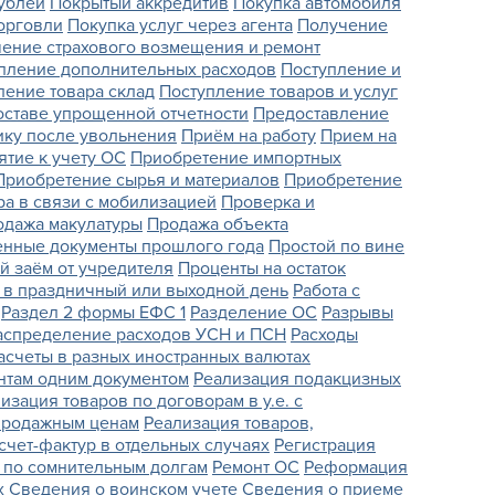
дублей
Покрытый аккредитив
Покупка автомобиля
орговли
Покупка услуг через агента
Получение
ение страхового возмещения и ремонт
пление дополнительных расходов
Поступление и
ление товара склад
Поступление товаров и услуг
оставе упрощенной отчетности
Предоставление
ику после увольнения
Приём на работу
Прием на
ятие к учету ОС
Приобретение импортных
Приобретение сырья и материалов
Приобретение
ра в связи с мобилизацией
Проверка и
одажа макулатуры
Продажа объекта
нные документы прошлого года
Простой по вине
й заём от учредителя
Проценты на остаток
 в праздничный или выходной день
Работа с
Раздел 2 формы ЕФС 1
Разделение ОС
Разрывы
аспределение расходов УСН и ПСН
Расходы
асчеты в разных иностранных валютах
нтам одним документом
Реализация подакцизных
изация товаров по договорам в у.е. с
 продажным ценам
Реализация товаров,
счет-фактур в отдельных случаях
Регистрация
 по сомнительным долгам
Ремонт ОС
Реформация
х
Сведения о воинском учете
Сведения о приеме