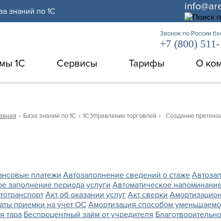
info@ar
за знаний по 1С
Звонок по России б
+7 (800) 511
мы 1С
Сервисы
Тарифы
О ко
авная
›
База знаний по 1С
›
1С:Управление торговлей
›
Создание претенз
ансовые платежи
Автозаполнение сведений о стаже
Автозап
ое заполнение периода услуги
Автоматическое напоминание
тотранспорт
Акт об оказании услуг
Акт сверки
Амортизацио
аты приемки на учет ОС
Амортизация способом уменьшаемог
я тара
Беспроцентный займ от учредителя
Благотворительно