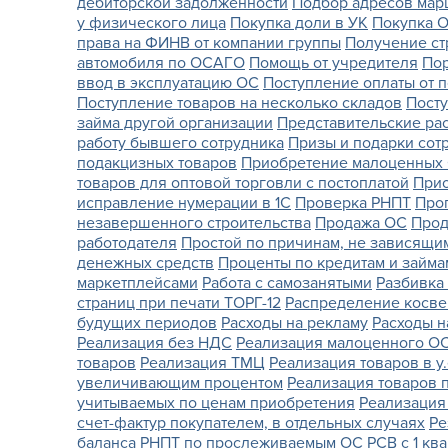
дебиторской задолженности
Подбор адресов марш
у физического лица
Покупка доли в УК
Покупка О
права на ФИНВ от компании группы
Получение ст
автомобиля по ОСАГО
Помощь от учредителя
Пор
ввод в эксплуатацию ОС
Поступление оплаты от 
Поступление товаров на несколько складов
Посту
займа другой организации
Представительские ра
работу бывшего сотрудника
Призы и подарки сот
подакцизных товаров
Приобретение малоценных 
товаров для оптовой торговли с постоплатой
Прио
исправление нумерации в 1С
Проверка РНПТ
Про
незавершенного строительства
Продажа ОС
Прод
работодателя
Простой по причинам, не зависящим
денежных средств
Проценты по кредитам и займа
маркетплейсами
Работа с самозанятыми
Разбивка
страниц при печати ТОРГ-12
Распределение косве
будущих периодов
Расходы на рекламу
Расходы н
Реализация без НДС
Реализация малоценного О
товаров
Реализация ТМЦ
Реализация товаров в у
увеличивающим процентом
Реализация товаров 
учитываемых по ценам приобретения
Реализация
счет-фактур покупателем, в отдельных случаях
Ре
баланса
РНПТ по прослеживаемым ОС
РСВ с 1 кв