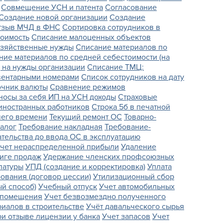
Совмещение УСН и патента
Согласование
Создание новой организации
Создание
отзыв МЧД в ФНС
Сортировка сотрудников в
тоимость
Списание малоценных объектов
озяйственные нужды
Списание материалов по
ние материалов по средней себестоимости (на
 на нужды организации
Списание ТМЦ:
вентарными номерами
Список сотрудников на дату
чник валюты
Сравнение режимов
носы за себя ИП на УСН доходы
Страховые
иностранных работников
Строка 5б в печатной
чего времени
Текущий ремонт ОС
Товарно-
алог
Требование накладная
Требование-
тельства до ввода ОС в эксплуатацию
счет нераспределенной прибыли
Удаление
ниге продаж
Удержание членских профсоюзных
латуры
УПД (создание и корректировка)
Уплата
бования (договор цессии)
Утилизационный сбор
й способ)
Учебный отпуск
Учет автомобильных
 помещения
Учет безвозмездно полученного
риалов в строительстве
Учёт давальческого сырья
и отзыве лицензии у банка
Учет запасов
Учет