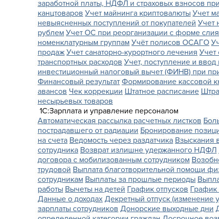
заработной платы, НДФЛ и страховых взносов пр
канцтоваров
Учет майнинга криптовалюты
Учет м
невыясненных поступлений от покупателей
Учет 
рублем
Учет ОС при реорганизации с форме сли
номенклатурным группам
Учёт полисов ОСАГО
У
продаж
Учет санаторно-курортного лечения
Учет
транспортных расходов
Учет, поступление и ввод
инвестиционный налоговый вычет (ФИНВ) при пр
Финансовый результат
Формирование кассовой кн
авансов
Чек коррекции
Штатное расписание
Штра
несырьевых товаров
1С:Зарплата и управление персоналом
Автоматическая рассылка расчетных листков
Бол
пострадавшего от радиации
Бронирование позиц
на счета
Ведомость через раздатчика
Взыскания 
сотрудника
Возврат излишне удержанного НДФЛ
договора с мобилизованным сотрудником
Возобн
трудовой
Выплата благотворительной помощи фи
сотрудникам
Выплаты за прошлые периоды
Выпла
работы
Вычеты на детей
График отпусков
График 
Данные о доходах
Декретный отпуск (изменение 
зарплаты сотрудников
Донорские выходные дни
определенной категории граждан
Досрочное воз