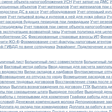
и смене объекта налогообложения УСН
Учет затрат на ДМС
У
алоценных объектов
Учет материалов
Учет материалов при 
недостачи ДС в кассе
Учет оборудования
Учет операций куп
яния
Учет питьевой воды и кулеров к ней для нужд офиса
Уч
чет расходов будущих периодов при ликвидации
Учет резер
 спецодежды
Учет товаров при смене объекта налогообложе
 в эксплуатацию возвратной тары
Учетная политика для цел
иобретении ОС
Фиксированные страховые взносы ИП
Финан
иги (КО-4)
Формирование счет-фактуры налоговым агентом
ф ГИБДД по вине сотрудника
Эквайринг. Подключение и на
ьничный лист
Больничный лист совместителя
Больничный ли
ий
Вахтовый метод работы
Ввод данных для расчета зарплат
в ведомостях
Вилки окладов и надбавок
Внутрисменные отпу
Возвращение из отпуска по уходу
Возмещение расходов на 
овление трудовых договоров
Восстановление стажа после 
злицу
Выплата вознаграждения по договору ГПХ
Выплата д
ты при сокращении штата
Выходное пособие
Выходной день
работы с перерывами для кормления
Графики работы для с
условий)
Денежная компенсация молока
Депонирование зар
Доплата до оклада при командировке
Доплата за работу в н
вращение из командировки
Доступ к документу по ссылке
Д