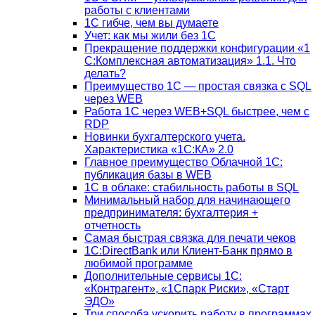
работы с клиентами
1С гибче, чем вы думаете
Учет: как мы жили без 1С
Прекращение поддержки конфигурации «1
С:Комплексная автоматизация» 1.1. Что
делать?
Преимущество 1С — простая связка с SQL
через WEB
Работа 1С через WEB+SQL быстрее, чем с
RDP
Новинки бухгалтерского учета.
Характеристика «1С:КА» 2.0
Главное преимущество Облачной 1С:
публикация базы в WEB
1С в облаке: стабильность работы в SQL
Минимальный набор для начинающего
предпринимателя: бухгалтерия +
отчетность
Самая быстрая связка для печати чеков
1С:DirectBank или Клиент-Банк прямо в
любимой программе
Дополнительные сервисы 1С:
«Контрагент», «1Спарк Риски», «Старт
ЭДО»
Три способа ускорить работу в программах