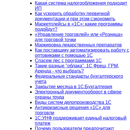
Какая система налогообложения подходит
ИП
Как ускорить обработку первичной
документации и при этом сэкономить
Маркетплейсы в «1С»: какие программы
подойдут?
«Управление торговлей» или «Розница»
для торговой точки
Маркировка лекарственных препаратов
Как поставщику автоматизировать работу с
оптовиками с помощью 1С
Спасем лес с программами 1С
Такие разные "облака". 1С Фреш, ГРМ,
Аренда - что выбрать?
Федеральные стандарты бухгалтерского
учета
Закрытие месяца в 1С:Бухгалтерия
Электронный документооборот в сфере
охраны труда
Виды систем делопроизводства 1C
Антикризисные решения «1С» для
торговли
1С:УНФ поддерживает единый налоговый
платеж
Почему пользователи предпочитают