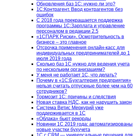
Обновления баз 1С: нужно ли это?
1С:Контрагент. Ввод контрагентов без
ошибок
С 2018 года прекращается поддержка
программы 1С:Зарплата и управление
персоналом в редакции 2.5
«1СПАРК Риски». Осмотрительность в
бизнесе – это главное
Отсрочка применения онлайн-касс для
индивидуальных предпринимателей до 1
июля 2019 года
Сколько баз 1C нужно для ведения учета
по нескольким организациям?
У меня не работает 1С, что делать?
Почему в «1С:Бухгалтерия предприятия»
нельзя считать отпускные более чем на 60
сотрудников?
Тормозит 1C: причины и следствия
Новая ставка НДС, как не нарушить закон
Система Ветис Меркурий уже
поддерживается в 1С
«Облака» бьют рекорды
Новинки 1С 2019 года: автоматизированы
новые участки бухучета
1С с CRM — универсальные решения для