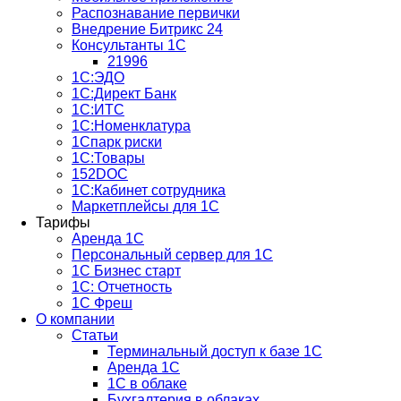
Распознавание первички
Внедрение Битрикс 24
Консультанты 1С
21996
1С:ЭДО
1С:Директ Банк
1С:ИТС
1С:Номенклатура
1Спарк риски
1С:Товары
152DOC
1С:Кабинет сотрудника
Маркетплейсы для 1С
Тарифы
Аренда 1С
Персональный сервер для 1С
1С Бизнес старт
1С: Отчетность
1C Фреш
О компании
Статьи
Терминальный доступ к базе 1С
Аренда 1С
1С в облаке
Бухгалтерия в облаках