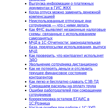
Выгрузка информации о платежных
документах в ГИС ЖКХ
Когда отпуск можно заменить денежной
компенсацией
Неиспользованные отпускные дни
сотрудников — что с ними делать
Как ФНС выявляет незаконные налоговые
схемы, связанные с использованием
самозанятых
МЧД в 1С-Отчетности: законодательная
база, предпосылки использования, выпуск
МЧД
Как проверить, что контрагент использует
ЭДО
Увольнение сотрудника дистанционно
Как не потерять деньги и отследить
текущее финансовое состояние
контрагентов
Как легко и бесплатно сдавать СЗВ-ТД
Сокращаем расходы на оплату труда
Ошибки работодателей при сокращении
сотрудников
Корректировка остатков ЕГАИС в
1С:Розница
Частые ошибки при работе с 1С:ЗУП