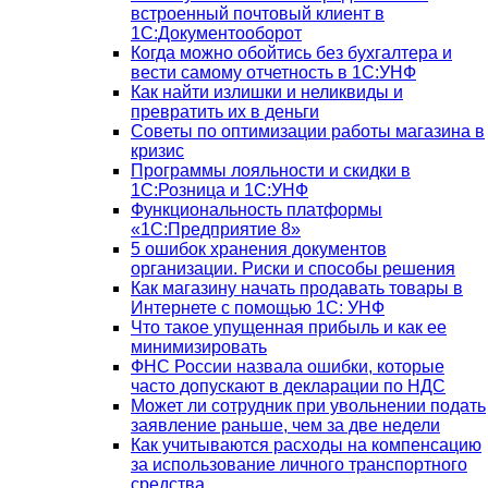
встроенный почтовый клиент в
1С:Документооборот
Когда можно обойтись без бухгалтера и
вести самому отчетность в 1С:УНФ
Как найти излишки и неликвиды и
превратить их в деньги
Советы по оптимизации работы магазина в
кризис
Программы лояльности и скидки в
1С:Розница и 1С:УНФ
Функциональность платформы
«1С:Предприятие 8»
5 ошибок хранения документов
организации. Риски и способы решения
Как магазину начать продавать товары в
Интернете с помощью 1С: УНФ
Что такое упущенная прибыль и как ее
минимизировать
ФНС России назвала ошибки, которые
часто допускают в декларации по НДС
Может ли сотрудник при увольнении подать
заявление раньше, чем за две недели
Как учитываются расходы на компенсацию
за использование личного транспортного
средства