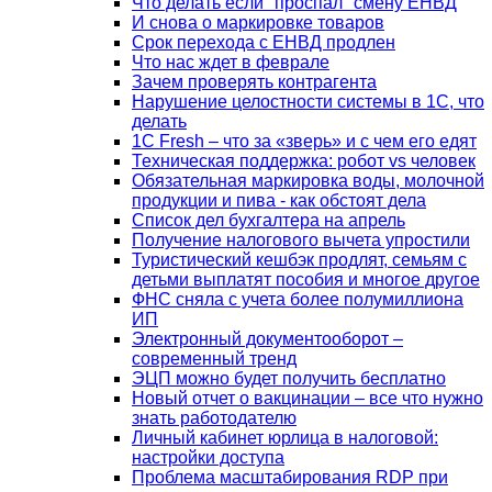
Что делать если "проспал" смену ЕНВД
И снова о маркировке товаров
Срок перехода с ЕНВД продлен
Что нас ждет в феврале
Зачем проверять контрагента
Нарушение целостности системы в 1С, что
делать
1С Fresh – что за «зверь» и с чем его едят
Техническая поддержка: робот vs человек
Обязательная маркировка воды, молочной
продукции и пива - как обстоят дела
Список дел бухгалтера на апрель
Получение налогового вычета упростили
Туристический кешбэк продлят, семьям с
детьми выплатят пособия и многое другое
ФНС сняла с учета более полумиллиона
ИП
Электронный документооборот –
современный тренд
ЭЦП можно будет получить бесплатно
Новый отчет о вакцинации – все что нужно
знать работодателю
Личный кабинет юрлица в налоговой:
настройки доступа
Проблема масштабирования RDP при