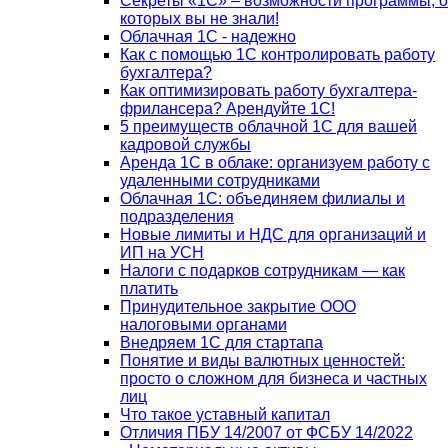
Секреты «1С» – возможности программы, о
которых вы не знали!
Облачная 1С - надежно
Как с помощью 1С контролировать работу
бухгалтера?
Как оптимизировать работу бухгалтера-
фрилансера? Арендуйте 1С!
5 преимуществ облачной 1С для вашей
кадровой службы
Аренда 1С в облаке: организуем работу с
удаленными сотрудниками
Облачная 1С: объединяем филиалы и
подразделения
Новые лимиты и НДС для организаций и
ИП на УСН
Налоги с подарков сотрудникам — как
платить
Принудительное закрытие ООО
налоговыми органами
Внедряем 1С для стартапа
Понятие и виды валютных ценностей:
просто о сложном для бизнеса и частных
лиц
Что такое уставный капитал
Отличия ПБУ 14/2007 от ФСБУ 14/2022