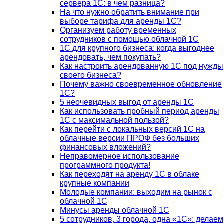
сервера 1С: в чем разница?
На что нужно обратить внимание при
выборе тарифа для аренды 1С?
Организуем работу временных
сотрудников с помощью облачной 1С
1С для крупного бизнеса: когда выгоднее
арендовать, чем покупать?
Как настроить арендованную 1С под нужды
своего бизнеса?
Почему важно своевременное обновление
1С?
5 неочевидных выгод от аренды 1С
Как использовать пробный период аренды
1С с максимальной пользой?
Как перейти с локальных версий 1С на
облачные версии ПРОФ без больших
финансовых вложений?
Неправомерное использование
программного продукта!
Как переходят на аренду 1С в облаке
крупные компании
Молодые компании: выходим на рынок с
облачной 1С
Минусы аренды облачной 1С
5 сотрудников, 3 города, одна «1С»: делаем