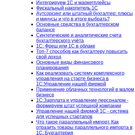
Интегрируем 1С и маркетплейсы
Фискальный накопитель 1С
Аутсорсинг или штатный бухгалтер: плюсы
и минусы и что в итоге выбрать?
Основные средства в бухгалтерском
балансе
Синтетические и аналитические счета
бухгалтерского учёта
1C: Фреш или 1С в облаке
Топ-7 способов как бухгалтеру повысить
свой доход
Основные виды финансового
планирования
Как реализовать систему комплексного
управления на старте бизнеса в
1С:Управление нашей фирмой
Применение облачных технологий в малом
бизнесе
1C:Зарплата и управление персоналом -
формируем штат успешной компании
Управление нашей фирмой 1C - система
для успешных стартапов
Что такое параллельный импорт. Как
отразить товары параллельного импорта в
1С: Бухгалтерия