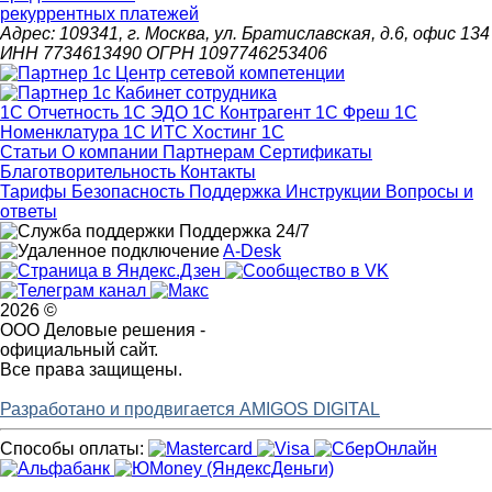
рекуррентных платежей
Адрес: 109341, г. Москва, ул. Братиславская, д.6, офис 134
ИНН 7734613490 ОГРН 1097746253406
1С Отчетность
1С ЭДО
1С Контрагент
1С Фреш
1С
Номенклатура
1С ИТС
Хостинг 1С
Статьи
О компании
Партнерам
Сертификаты
Благотворительность
Контакты
Тарифы
Безопасность
Поддержка
Инструкции
Вопросы и
ответы
Поддержка 24/7
A-Desk
2026 ©
ООО Деловые решения -
официальный сайт.
Все права защищены.
Разработано и продвигается AMIGOS DIGITAL
Способы оплаты: