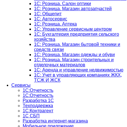
1С: Розница. Салон оптики
1С: Розница. Магазин автозапчастей
1C: Общепит
1С: Автосервис
1С: Розница. Аптека
1С: Управление сервисным центром
1С: Бухгалтерия предприятия сельского
хозяйства
1С: Розница. Магазин бытовой техники и
средств связи
1С: Розница. Магазин одежды и обуви
1С: Розница. Магазин строительных и
отделочных материалов
1С: Аренда и управление недвижимостью
1C: Учет в управляющих компаниях ЖКХ,
ТСЖ И ЖСК
Сервисы
1С:Отчетность
1С:Отчетность
Разработка 1С
Техподдержка
1С:Контрагент
1С СБП
Разработка интернет-магазина
Мобильное приложение