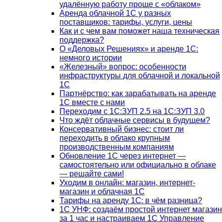
удалённую работу проще с «облаком»
Аренда облачной 1С у разных
поставщиков: тарифы, услуги, цены
Как и с чем вам поможет наша техническая
поддержка?
О «Деловых Решениях» и аренде 1С:
немного истории
«Железный» вопрос: особенности
инфраструктуры для облачной и локальной
1С
Партнёрство: как зарабатывать на аренде
1С вместе с нами
Переходим с 1С:ЗУП 2.5 на 1С:ЗУП 3.0
Что ждёт облачные сервисы в будущем?
Консервативный бизнес: стоит ли
переходить в облако крупным
производственным компаниям
Обновление 1С через интернет —
самостоятельно или официально в облаке
— решайте сами!
Уходим в онлайн: магазин, интернет-
магазин и облачная 1С
Тарифы на аренду 1С: в чём разница?
1С УНФ: создаём простой интернет магазин
за 1 час и настраиваем 1С Управление