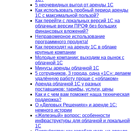
5 неочевидных выгод от аренды 1С
Как использовать пробный период аренды
1С с максимальной пользой?
Как перейти с локальных версий 1С на
облачные версии ПРОФ без больших
финансовых вложений?
Неправомерное использование
программного продукта!
Как переходят на аренду 1С в облаке
крупные компании
Молодые компании: выходим на рынок с
облачной 1С
Минусы аренды облачной 1С
5 сотрудников, 3 города, одна «1С»: делаем
удалённую работу проще с «облаком»
Аренда облачной 1С у разных
поставщиков: тарифы, услуги, цены
Как и с чем вам поможет наша техническая
поддержка?
О «Деловых Решениях» и аренде 1С:
немного истории
«Железный» вопрос: особенности
инфраструктуры для облачной и локальной
1С