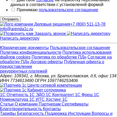
данных в соответствии с установленнй формой
Принимаю
пользовательское соглашение
Отправить
+7 (800) 511-13-78
info@arenda1c.ru
Заказать звонок
Написать директору
Юридические документы
Пользовательское соглашение
Политика конфиденциальности
Политика использования
файлов cookies
Политика по обработке ПДн
Cогласие на
обработку ПДн
Договор оферты
Публичная оферта о
предоставлении
рекуррентных платежей
Адрес: 109341, г. Москва, ул. Братиславская, д.6, офис 134
ИНН 7734613490 ОГРН 1097746253406
1С Отчетность
1С ЭДО
1С Контрагент
1С Фреш
1С
Номенклатура
1С ИТС
Хостинг 1С
Статьи
О компании
Партнерам
Сертификаты
Благотворительность
Контакты
Тарифы
Безопасность
Поддержка
Инструкции
Вопросы и