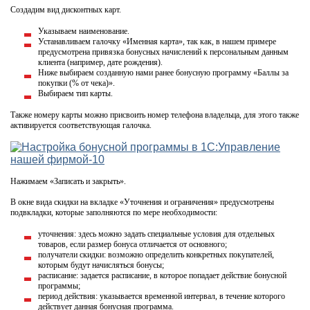
Создадим вид дисконтных карт.
Указываем наименование.
Устанавливаем галочку «Именная карта», так как, в нашем примере
предусмотрена привязка бонусных начислений к персональным данным
клиента (например, дате рождения).
Ниже выбираем созданную нами ранее бонусную программу «Баллы за
покупки (% от чека)».
Выбираем тип карты.
Также номеру карты можно присвоить номер телефона владельца, для этого также
активируется соответствующая галочка.
Нажимаем «Записать и закрыть».
В окне вида скидки на вкладке «Уточнения и ограничения» предусмотрены
подвкладки, которые заполняются по мере необходимости:
уточнения: здесь можно задать специальные условия для отдельных
товаров, если размер бонуса отличается от основного;
получатели скидки: возможно определить конкретных покупателей,
которым будут начисляться бонусы;
расписание: задается расписание, в которое попадает действие бонусной
программы;
период действия: указывается временной интервал, в течение которого
действует данная бонусная программа.