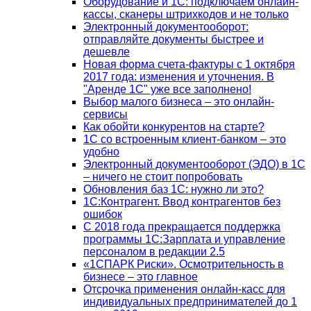
Оборудование и 1С: подключаем онлайн-
кассы, сканеры штрихкодов и не только
Электронный документооборот:
отправляйте документы быстрее и
дешевле
Новая форма счета-фактуры с 1 октября
2017 года: изменения и уточнения. В
"Аренде 1С" уже все заполнено!
Выбор малого бизнеса – это онлайн-
сервисы
Как обойти конкурентов на старте?
1C со встроенным клиент-банком – это
удобно
Электронный документооборот (ЭДО) в 1С
– ничего не стоит попробовать
Обновления баз 1С: нужно ли это?
1С:Контрагент. Ввод контрагентов без
ошибок
С 2018 года прекращается поддержка
программы 1С:Зарплата и управление
персоналом в редакции 2.5
«1СПАРК Риски». Осмотрительность в
бизнесе – это главное
Отсрочка применения онлайн-касс для
индивидуальных предпринимателей до 1