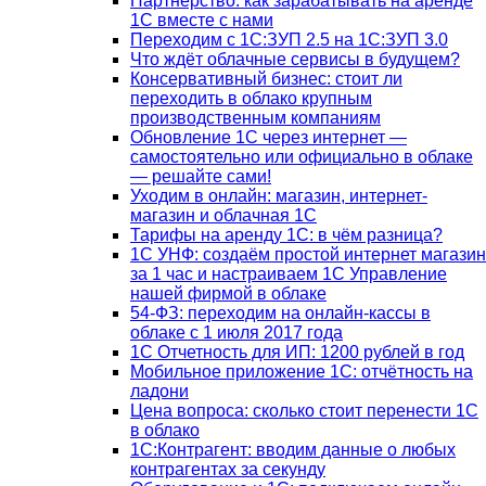
Партнёрство: как зарабатывать на аренде
1С вместе с нами
Переходим с 1С:ЗУП 2.5 на 1С:ЗУП 3.0
Что ждёт облачные сервисы в будущем?
Консервативный бизнес: стоит ли
переходить в облако крупным
производственным компаниям
Обновление 1С через интернет —
самостоятельно или официально в облаке
— решайте сами!
Уходим в онлайн: магазин, интернет-
магазин и облачная 1С
Тарифы на аренду 1С: в чём разница?
1С УНФ: создаём простой интернет магазин
за 1 час и настраиваем 1С Управление
нашей фирмой в облаке
54-ФЗ: переходим на онлайн-кассы в
облаке с 1 июля 2017 года
1С Отчетность для ИП: 1200 рублей в год
Мобильное приложение 1С: отчётность на
ладони
Цена вопроса: сколько стоит перенести 1С
в облако
1С:Контрагент: вводим данные о любых
контрагентах за секунду