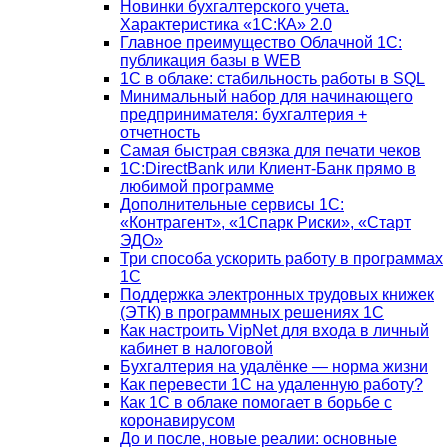
Новинки бухгалтерского учета.
Характеристика «1С:КА» 2.0
Главное преимущество Облачной 1С:
публикация базы в WEB
1С в облаке: стабильность работы в SQL
Минимальный набор для начинающего
предпринимателя: бухгалтерия +
отчетность
Самая быстрая связка для печати чеков
1С:DirectBank или Клиент-Банк прямо в
любимой программе
Дополнительные сервисы 1С:
«Контрагент», «1Спарк Риски», «Старт
ЭДО»
Три способа ускорить работу в программах
1С
Поддержка электронных трудовых книжек
(ЭТК) в программных решениях 1С
Как настроить VipNet для входа в личный
кабинет в налоговой
Бухгалтерия на удалёнке — норма жизни
Как перевести 1С на удаленную работу?
Как 1С в облаке помогает в борьбе с
коронавирусом
До и после, новые реалии: основные