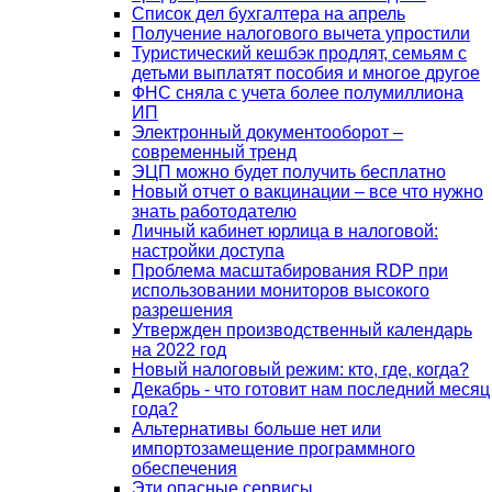
Список дел бухгалтера на апрель
Получение налогового вычета упростили
Туристический кешбэк продлят, семьям с
детьми выплатят пособия и многое другое
ФНС сняла с учета более полумиллиона
ИП
Электронный документооборот –
современный тренд
ЭЦП можно будет получить бесплатно
Новый отчет о вакцинации – все что нужно
знать работодателю
Личный кабинет юрлица в налоговой:
настройки доступа
Проблема масштабирования RDP при
использовании мониторов высокого
разрешения
Утвержден производственный календарь
на 2022 год
Новый налоговый режим: кто, где, когда?
Декабрь - что готовит нам последний месяц
года?
Альтернативы больше нет или
импортозамещение программного
обеспечения
Эти опасные сервисы