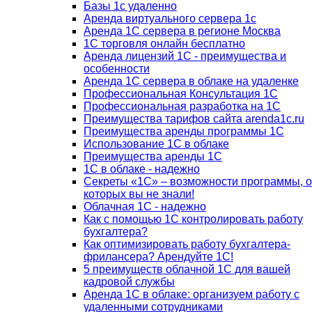
Базы 1с удаленно
Аренда виртуального сервера 1с
Аренда 1С сервера в регионе Москва
1С торговля онлайн бесплатно
Аренда лицензий 1С - преимущества и
особенности
Аренда 1С сервера в облаке на удаленке
Профессиональная Консультация 1С
Профессиональная разработка на 1С
Преимущества тарифов сайта arenda1c.ru
Преимущества аренды программы 1С
Использование 1С в облаке
Преимущества аренды 1С
1С в облаке - надежно
Секреты «1С» – возможности программы, о
которых вы не знали!
Облачная 1С - надежно
Как с помощью 1С контролировать работу
бухгалтера?
Как оптимизировать работу бухгалтера-
фрилансера? Арендуйте 1С!
5 преимуществ облачной 1С для вашей
кадровой службы
Аренда 1С в облаке: организуем работу с
удаленными сотрудниками