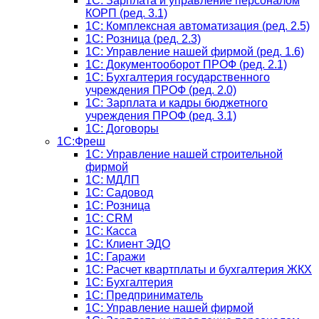
1C: Зарплата и управление персоналом
КОРП (ред. 3.1)
1C: Комплексная автоматизация (ред. 2.5)
1С: Розница (ред. 2.3)
1С: Управление нашей фирмой (ред. 1.6)
1С: Документооборот ПРОФ (ред. 2.1)
1C: Бухгалтерия государственного
учреждения ПРОФ (ред. 2.0)
1C: Зарплата и кадры бюджетного
учреждения ПРОФ (ред. 3.1)
1С: Договоры
1С:Фреш
1С: Управление нашей строительной
фирмой
1С: МДЛП
1С: Садовод
1С: Розница
1C: CRM
1C: Касса
1С: Клиент ЭДО
1С: Гаражи
1C: Расчет квартплаты и бухгалтерия ЖКХ
1C: Бухгалтерия
1C: Предприниматель
1C: Управление нашей фирмой