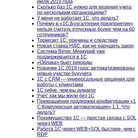
июля 2019 года
Сколько баз 1C нужно для ведения учета
по нескольким организациям?
У меня не работает 1С, что делать?
Почему в «1С:Бухгалтерия предприятия»
нельзя считать отпускные более чем на 60
сотрудников?
Тормозит 1C: причины и следствия
Новая ставка НДС, как не нарушить закон
Система Ветис Меркурий уже
поддерживается в 1С
«Облака» бьют рекорды
Новинки 1С 2019 года: автоматизированы
новые участки бухучета
1С с CRM — универсальные решения для
работы с клиентами
1С гибче, чем вы думаете
Учет: как мы жили без 1С
Прекращение поддержки конфигурации «1
С:Комплексная автоматизация» 1.1. Что
делать?
Преимущество 1С — простая связка с SQL
через WEB
Работа 1С через WEB+SQL быстрее, чем с
RDP