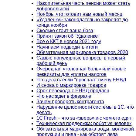
Накопительная часть пенсии может стать
добровольной
Ноябрь, что готовит нам новый месяц
«Удаленку» законодательно закрепят до
конца ноября
Сколько стоит ваша база
Принят закон об "Удаленке"
Все о ККТ в новом 2021 году
Начинаем подводить итоги
Обязательная маркировка товаров 2020
Самые популярные вопросы в первый
рабочий день
Очередная «головная боль» или новые
реквизиты для уплаты налогов
Что делать если "проспал" смену ЕНВД
И снова о маркировке товаров
Срок перехода с ЕНВД продлен
Что нас ждет в феврале
Зачем проверять контрагента
Нарушение целостности системы в 1С, что
делать
1С Fresh – что за «зверь» и с чем его едят
Техническая поддержка: робот vs человек
Обязательная маркировка воды, молочной
продукции и пива - как обстоят дела