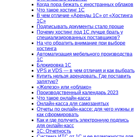
Когда пора бежать с иностранных облаков
Что такое хостинг 1С
В чем отличие «Аренды 1С» от «Хостинга
1С»
Подписывать документы стало проще
Почему хостинг под 1С лучше брать у
специализированных поставщиков?
На что обратить внимание при выборе
хостинга
Автоматизация мебельного производства
1С
Блокировка 1С
VPS и VDS — в чем отличия и как выбрать
Купить нельзя арендовать. Где поставить
запятую?
«Железо» или «облако»
Производственный календарь 2023
Что такое онлайн-касса
Онлайн-касса для самозанятых
Отчеты по онлайн-кассе: для чего нужны и
как сформировать
Как и где получить электронную подпись
для онлайн-касс
1С: Отчетность
Система ИТС от 1С и ее возможности для