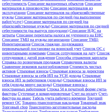
себестоимость
Списание малоценных объектов
Списание
материалов в производство
Списание материалов из
эксплуатации
Списание материалов на общехозяйственные
нужды
Списание материалов по средней (на выполнение
работ/услуг)
Списание материалов по средней (на
общехозяйственные нужды)
Списание материалов по средней
себестоимости (на выпуск продукции)
Списание НДС на
затраты
Списание переплаты налога не учтенного на ЕНС
Списание ТМЦ на нужды организации
Списание ТМЦ:
Инвентаризация
Список граждан, подлежащих
первоначальной постановке на воинский учет
Список ОС с
инвентарными номерами
Список сотрудников на дату
Список
сотрудников с датой рождения
Способы отражения зарплаты
Справка по розничным продажам
Справочник валюты
Сравнение режимов налогообложения
Стоимость чистых
активов
Страховые взносы
Страховые взносы за директора
Страховые взносы за себя ИП на УСН доходы
Страховые
взносы ИП за работников (доходы)
Страховые взносы ИП за
себя (доходы минус расходы)
Страховые взносы с
иностранных работников
Строка 5б в печатной форме счета-
фактуры
Суточные и командировочные
Счет на оплату
Счет-
фактура на аванс
Табель учета рабочего времени
Текущий
ремонт ОС
Товарно-транспортная накладная
Товарный знак
Торговый сбор
Транспортно-заготовительные расходы
Транспортный налог
Требование накладная
Требование-