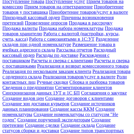
Поступление товара
Поступление услуг
Прием товаров на
комиссию
Прием товаров на ответхранение
Приобретение
товаров у поставщика
Приобретение товаров/услуг в валюте
Приходный кассовый ордер
Причины возникновения
претензий
Проведение опросов
Продажа в рассрочку
Продажа валюты
Продажа набора номенклатуры
Продажа
товаров хранителю
Работа с валютой (настройки, курсы,
счета, касса)
Работа с самозанятыми в 1С:УТ
Разделение
складов при одной номенклатуре
Размещение товара в
ячейках адресного склада
Рассылка отчетов
Расходный
кассовый ордер
Расходы по доставке
Расхождения с
поставщиком
Расчеты и сверка с клиентами
Расчеты и сверка
с поставщиками
Реализация и возврат комиссионного товара
Реализация по нескольким заказам клиента
Реализация товара
с ордерного склада
Реализация товаров/услуг в валюте
Роли
контактных лиц
Ручные скидки
Сборка и разборка товаров
Сведения о предприятии
Сегментирование клиентов
Синхронизация данных 1УТ и 1С БП
Соглашения о закупке
Создание видов цен
Создание договоров с клиентами
Создание зон доставки курьеров
Создание источников
данных планирования
Создание кассы ККМ
Создание
номенклатуры
Создание номенклатуры со статусом "Не
годен"
Создание поручений экспедиторам
Создание
претензии
Создание сделки
Создание склада
Создание
статусов сборки и доставки
Создание типов транспортных