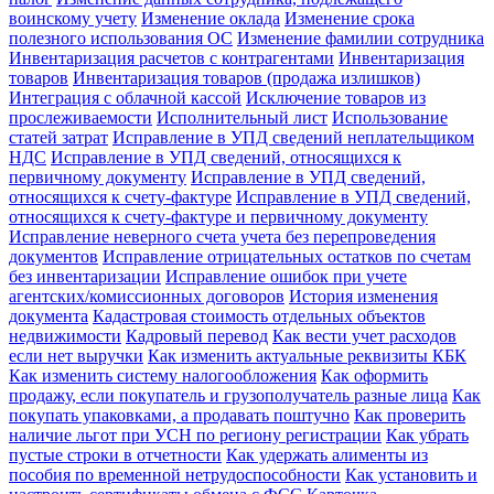
воинскому учету
Изменение оклада
Изменение срока
полезного использования ОС
Изменение фамилии сотрудника
Инвентаризация расчетов с контрагентами
Инвентаризация
товаров
Инвентаризация товаров (продажа излишков)
Интеграция с облачной кассой
Исключение товаров из
прослеживаемости
Исполнительный лист
Использование
статей затрат
Исправление в УПД сведений неплательщиком
НДС
Исправление в УПД сведений, относящихся к
первичному документу
Исправление в УПД сведений,
относящихся к счету-фактуре
Исправление в УПД сведений,
относящихся к счету-фактуре и первичному документу
Исправление неверного счета учета без перепроведения
документов
Исправление отрицательных остатков по счетам
без инвентаризации
Исправление ошибок при учете
агентских/комиссионных договоров
История изменения
документа
Кадастровая стоимость отдельных объектов
недвижимости
Кадровый перевод
Как вести учет расходов
если нет выручки
Как изменить актуальные реквизиты КБК
Как изменить систему налогообложения
Как оформить
продажу, если покупатель и грузополучатель разные лица
Как
покупать упаковками, а продавать поштучно
Как проверить
наличие льгот при УСН по региону регистрации
Как убрать
пустые строки в отчетности
Как удержать алименты из
пособия по временной нетрудоспособности
Как установить и