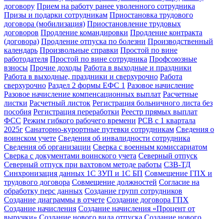
договору
Прием на работу ранее уволенного сотрудника
Призы и подарки сотрудникам
Приостановка трудового
договора (мобилизация)
Приостановление трудовых
договоров
Продление командировки
Продление контракта
(договора)
Продление отпуска по болезни
Производственный
календарь
Произвольные справки
Простой по вине
работодателя
Простой по вине сотрудника
Профсоюзные
взносы
Прочие доходы
Работа в выходные и праздники
Работа в выходные, праздники и сверхурочно
Работа
сверхурочно
Раздел 2 формы ЕФС 1
Разовое начисление
Разовое начисление компенсационных выплат
Расчетные
листки
Расчетный листок
Регистрация больничного листа без
пособия
Регистрация переработки
Реестр прямых выплат
ФСС
Режим гибкого рабочего времени
РСВ с 1 квартала
2025г
Санаторно-курортные путевки сотрудникам
Сведения о
воинском учете
Сведения об инвалидности сотрудника
Сведения об организации
Сверка с военным комиссариатом
Сверка с документами воинского учета
Северный отпуск
Северный отпуск при вахтовом методе работы
СЗВ-ТД
Синхронизация данных 1С ЗУП и 1С БП
Совмещение ГПХ и
трудового договора
Совмещение должностей
Согласие на
обработку перс данных
Создание групп сотрудников
Создание диаграммы в отчете
Создание договора ГПХ
Создание начисления
Создание начисления «Процент от
выручки»
Создание нового вида отпуска
Создание нового