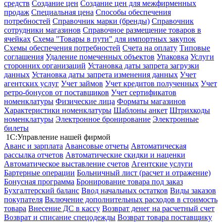
средств
Создание цен
Создание цен для межфирменных
продаж
Специальная цена
Способы обеспечения
потребностей
Справочник марки (бренды)
Справочник
сотрудники магазинов
Справочное размещение товаров в
ячейках
Схема "Товары в пути" для импортных закупок
Схемы обеспечения потребностей
Счета на оплату
Типовые
соглашения
Удаление помеченных объектов
Упаковка
Услуги
сторонних организаций
Установка даты запрета загрузки
данных
Установка даты запрета изменения данных
Учет
агентских услуг
Учет займов
Учет кредитов полученных
Учет
ретро-бонусов от поставщиков
Учет сертификатов
номенклатуры
Физические лица
Форматы магазинов
Характеристики номенклатуры
Шаблоны анкет
Штрихкоды
номенклатуры
Электронное бронирование
Электронные
билеты
1С:Управление нашей фирмой
Аванс и зарплата
Авансовые отчеты
Автоматическая
рассылка отчетов
Автоматические скидки и наценки
Автоматическое выставление счетов
Агентские услуги
Бартерные операции
Больничный лист (расчет и отражение)
Бонусная программа
Бронирование товара под заказ
Бухгалтерский баланс
Ввод начальных остатков
Виды заказов
покупателя
Включение дополнительных расходов в стоимость
товара
Внесение ДС в кассу
Возврат денег на расчетный счет
Возврат и списание спецодежды
Возврат товара поставщику