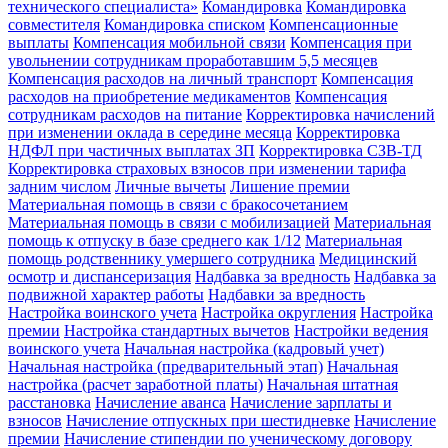
технического специалиста»
Командировка
Командировка
совместителя
Командировка списком
Компенсационные
выплаты
Компенсация мобильной связи
Компенсация при
увольнении сотрудникам проработавшим 5,5 месяцев
Компенсация расходов на личный транспорт
Компенсация
расходов на приобретение медикаментов
Компенсация
сотрудникам расходов на питание
Корректировка начислений
при изменении оклада в середине месяца
Корректировка
НДФЛ при частичных выплатах ЗП
Корректировка СЗВ-ТД
Корректировка страховых взносов при изменении тарифа
задним числом
Личные вычеты
Лишение премии
Материальная помощь в связи с бракосочетанием
Материальная помощь в связи с мобилизацией
Материальная
помощь к отпуску в базе среднего как 1/12
Материальная
помощь родственнику умершего сотрудника
Медицинский
осмотр и диспансеризация
Надбавка за вредность
Надбавка за
подвижной характер работы
Надбавки за вредность
Настройка воинского учета
Настройка округления
Настройка
премии
Настройка стандартных вычетов
Настройки ведения
воинского учета
Начальная настройка (кадровый учет)
Начальная настройка (предварительный этап)
Начальная
настройка (расчет заработной платы)
Начальная штатная
расстановка
Начисление аванса
Начисление зарплаты и
взносов
Начисление отпускных при шестидневке
Начисление
премии
Начисление стипендии по ученическому договору