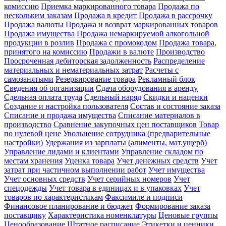
комиссию
Приемка маркированного товара
Продажа по
нескольким заказам
Продажа в кредит
Продажа в рассрочку
Продажа валюты
Продажа и возврат маркированных товаров
Продажа имущества
Продажа немаркируемой алкогольной
продукции в розлив
Продажа с промокодом
Продажа товара,
принятого на комиссию
Продажи в валюте
Производство
Просроченная дебиторская задолженность
Распределение
материальных и нематериальных затрат
Расчеты с
самозанятыми
Резервирование товара
Рекламный блок
Сведения об организации
Сдача оборудования в аренду
Сдельная оплата труда
Сдельный наряд
Скидки и наценки
Создание и настройка пользователя
Состав и состояние заказа
Списание и продажа имущества
Списание материалов в
производство
Сравнение закупочных цен поставщиков
Товар
по нулевой цене
Увольнение сотрудника (предварительные
настройки)
Удержания из зарплаты (алименты, мат.ущерб)
Управление лидами и клиентами
Управление складом по
местам хранения
Уценка товара
Учет денежных средств
Учет
затрат при частичном выполнении работ
Учет имущества
Учет основных средств
Учет серийных номеров
Учет
спецодежды
Учет товара в единицах и в упаковках
Учет
товаров по характеристикам
Факсимиле и подписи
Финансовое планирование и бюджет
Формирование заказа
поставщику
Характеристика номенклатуры
Ценовые группы
Ценообразование
Штатное расписание
Этикетки и ценники