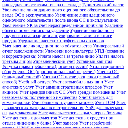
накладная по остаткам товара на складе
Туристический налог
Увеличение ликвидационного оценочного обязательства до
ввода ОС в эксплуатацию
Увеличение ликвидационного
оценочного обязательства после ввода ОС в эксплуатацию
Увеличение УК за счет нераспределенной прибыли
Удаление
объекта помеченного на удаление
Удаление ошибочного
документа реализации и аннулирование записи в книге
продаж
Удержание членских профсоюзных взносов
Уменьшение ликвидационного обязательства
Универсальный
отчет задолженности
Упаковки номенклатуры
УПД (создание
и корректировка)
Уплата налога за третье лицо
Уплата налога
третьим лицом
Управленческий учет
Уставный капитал
Уступка права требования (договор цессии)
Утилизационный
сбор
Уценка ОС (пропорциональный пересчет)
Уценка ОС
(сальдовый способ)
Уценка ОС после дооценки (сальдовый
способ)
Учебный отпуск
Учет автомобильных шин
Учет
агентских услуг
Учет административных штрафов
Учет
акцизов
Учет арендованных ОС
Учет аренды помещения
Учет
безвозмездно полученного имущества
Учет билетов для
командировки
Учет бланков трудовых книжек
Учет ГСМ
Учет
давальческих материалов в строительстве
Учёт давальческого
сырья у заказчика
Учет давальческого сырья у переработчика
Учет денежных документов
Учет денежных средств при
отзыве лицензии у банка
Учет запасов
Учет заработной