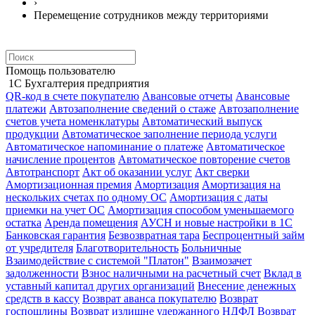
›
Перемещение сотрудников между территориями
Помощь пользователю
1С Бухгалтерия предприятия
QR-код в счете покупателю
Авансовые отчеты
Авансовые
платежи
Автозаполнение сведений о стаже
Автозаполнение
счетов учета номенклатуры
Автоматический выпуск
продукции
Автоматическое заполнение периода услуги
Автоматическое напоминание о платеже
Автоматическое
начисление процентов
Автоматическое повторение счетов
Автотранспорт
Акт об оказании услуг
Акт сверки
Амортизационная премия
Амортизация
Амортизация на
нескольких счетах по одному ОС
Амортизация с даты
приемки на учет ОС
Амортизация способом уменьшаемого
остатка
Аренда помещения
АУСН и новые настройки в 1С
Банковская гарантия
Безвозвратная тара
Беспроцентный займ
от учредителя
Благотворительность
Больничные
Взаимодействие с системой "Платон"
Взаимозачет
задолженности
Взнос наличными на расчетный счет
Вклад в
уставный капитал других организаций
Внесение денежных
средств в кассу
Возврат аванса покупателю
Возврат
госпошлины
Возврат излишне удержанного НДФЛ
Возврат