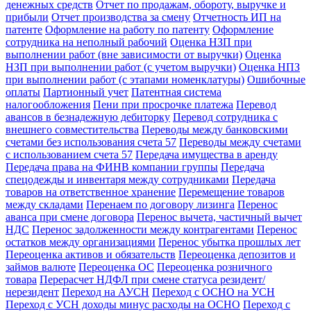
денежных средств
Отчет по продажам, обороту, выручке и
прибыли
Отчет производства за смену
Отчетность ИП на
патенте
Оформление на работу по патенту
Оформление
сотрудника на неполный рабочий
Оценка НЗП при
выполнении работ (вне зависимости от выручки)
Оценка
НЗП при выполнении работ (с учетом выручки)
Оценка НПЗ
при выполнении работ (с этапами номенклатуры)
Ошибочные
оплаты
Партионный учет
Патентная система
налогообложения
Пени при просрочке платежа
Перевод
авансов в безнадежную дебиторку
Перевод сотрудника с
внешнего совместительства
Переводы между банковскими
счетами без использования счета 57
Переводы между счетами
с использованием счета 57
Передача имущества в аренду
Передача права на ФИНВ компании группы
Передача
спецодежды и инвентаря между сотрудниками
Передача
товаров на ответственное хранение
Перемещение товаров
между складами
Перенаем по договору лизинга
Перенос
аванса при смене договора
Перенос вычета, частичный вычет
НДС
Перенос задолженности между контрагентами
Перенос
остатков между организациями
Перенос убытка прошлых лет
Переоценка активов и обязательств
Переоценка депозитов и
займов валюте
Переоценка ОС
Переоценка розничного
товара
Перерасчет НДФЛ при смене статуса резидент/
нерезидент
Переход на АУСН
Переход с ОСНО на УСН
Переход с УСН доходы минус расходы на ОСНО
Переход с