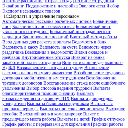
Штатное расписание
Штраф ГИБДД по вине сотрудника
Эквайринг. Подключение и настройка
Экологический сбор
Экспорт несырьевых товаров
1С:Зарплата и управление персоналом
Автоматическая рассылка расчетных листков
Больничный
лист
Больничный лист совместителя
Больничный лист
уволенного сотрудника
Больничный пострадавшего от
радиации
Бронирование позиций
Вахтовый метод работы
Ввод данных для расчета зарплаты
Ведомость в банк
Ведомость в кассу
Ведомость на счета
Ведомость через
раздатчика
Взыскания в ведомостях
Вилки окладов и
надбавок
Внутрисменные отпуска
Возврат из банка
заработной платы сотрудника
Возврат излишне удержанного
НДФЛ
Возвращение из отпуска по уходу
Возмещение
расходов на покупку медикаментов
Возобновление трудового
договора с мобилизованным сотрудником
Возобновление
трудовых договоров
Восстановление стажа после ошибочного
увольнения
Выбор способа ведения трудовой
Выплата
благотворительной помощи физлицу
Выплата
вознаграждения по договору ГПХ
Выплата дивидендов
учредителю
Выплаты бывшим сотрудникам
Выплаты за
прошлые периоды
Выплаты при сокращении штата
Выходное
пособие
Выходной день в командировке
Вычет с
предыдущего места работы
Вычеты на детей
График отпусков
График работы с перерывами для кормления
Графики работы