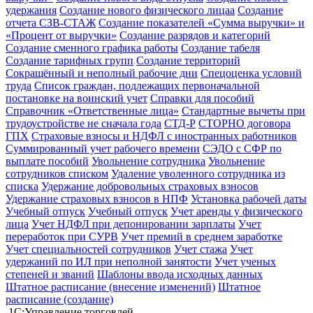
удержания
Создание нового физического лицаа
Создание
отчета СЗВ-СТАЖ
Создание показателей «Сумма выручки» и
«Процент от выручки»
Создание разрядов и категорий
Создание сменного графика работы
Создание табеля
Создание тарифных групп
Создание территорий
Сокращённый и неполный рабочие дни
Спецоценка условий
труда
Список граждан, подлежащих первоначальной
постановке на воинский учет
Справки для пособий
Справочник «Ответственные лица»
Стандартные вычеты при
трудоустройстве не сначала года
СТД-Р
СТОРНО договора
ГПХ
Страховые взносы и НДФЛ с иностранных работников
Суммированный учет рабочего времени
СЭДО с СФР по
выплате пособий
Увольнение сотрудника
Увольнение
сотрудников списком
Удаление уволенного сотрудника из
списка
Удержание добровольных страховых взносов
Удержание страховых взносов в НПФ
Установка рабочей даты
Учебный отпуск
Учебный отпуск
Учет аренды у физического
лица
Учет НДФЛ при депонировании зарплаты
Учет
переработок при СУРВ
Учет премий в среднем заработке
Учет специальностей сотрудников
Учет стажа
Учет
удержаний по ИЛ при неполной занятости
Учет ученых
степеней и званий
Шаблоны ввода исходных данных
Штатное расписание (внесение изменений)
Штатное
расписание (создание)
1С:Управление торговлей