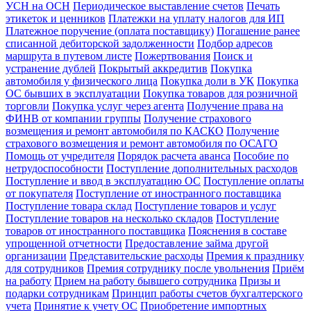
УСН на ОСН
Периодическое выставление счетов
Печать
этикеток и ценников
Платежки на уплату налогов для ИП
Платежное поручение (оплата поставщику)
Погашение ранее
списанной дебиторской задолженности
Подбор адресов
маршрута в путевом листе
Пожертвования
Поиск и
устранение дублей
Покрытый аккредитив
Покупка
автомобиля у физического лица
Покупка доли в УК
Покупка
ОС бывших в эксплуатации
Покупка товаров для розничной
торговли
Покупка услуг через агента
Получение права на
ФИНВ от компании группы
Получение страхового
возмещения и ремонт автомобиля по КАСКО
Получение
страхового возмещения и ремонт автомобиля по ОСАГО
Помощь от учредителя
Порядок расчета аванса
Пособие по
нетрудоспособности
Поступление дополнительных расходов
Поступление и ввод в эксплуатацию ОС
Поступление оплаты
от покупателя
Поступление от иностранного поставщика
Поступление товара склад
Поступление товаров и услуг
Поступление товаров на несколько складов
Поступление
товаров от иностранного поставщика
Пояснения в составе
упрощенной отчетности
Предоставление займа другой
организации
Представительские расходы
Премия к празднику
для сотрудников
Премия сотруднику после увольнения
Приём
на работу
Прием на работу бывшего сотрудника
Призы и
подарки сотрудникам
Принцип работы счетов бухгалтерского
учета
Принятие к учету ОС
Приобретение импортных