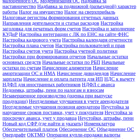
малоценного ОС
Модернизация ОС
Надбавка за
наставничество
Надбавка за подвижной (разъездной) характер
работы
Налог на имущество
Налог на сверхприбыль
Налоговые регистры формирования отчетных данных
Направления деятельности и статьи расходов
Настройка
заголовка для печатных форм счетов
Настройка и заполнение
КУДиР
Настройка интеграции с ЛК по ЕНС на сайте ФНС
Настройка кадрового учета
Настройка календаря отчетности
Настройка плана счетов
Настройка пользователей и прав
Настройка счетов учета
Настройка учетной политики
Настройки при формировании отчетов
Начальные остатки
основных средств
Начальные остатки по РБП
Начальные
остатки по счетам
Начисление алиментов
Начисление
амортизации ОС и НМА
Начисление дивидендов
Начисление
зарплаты
Начисление и оплата патента для ИП
НДС к вычету
НДФЛ для иностранных работников
НДФЛ с аванса
Недоимка, штрафы, пени по налогам и взносам
Незавершенное производство (оценка при выпуске
продукции)
Неотделимые улучшения в учете арендодателя
Неотделимые улучшения позиция арендатора
Неустойка за
нарушение сроков поставки, учет у покупателя
Неустойка за
просрочку аванса, учет у продавца
Неустойки, штрафы, пени
Новый код СФР (где найти и указать)
Номенклатура
Обеспечительный платеж
Обесценение ОС
Объединение ОС
Овердрафт
ОКТМО
Операции купли-продажи валюты