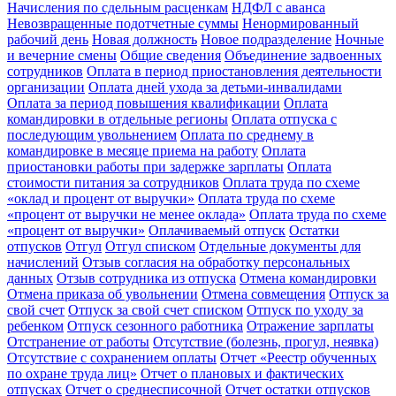
Начисления по сдельным расценкам
НДФЛ с аванса
Невозвращенные подотчетные суммы
Ненормированный
рабочий день
Новая должность
Новое подразделение
Ночные
и вечерние смены
Общие сведения
Объединение задвоенных
сотрудников
Оплата в период приостановления деятельности
организации
Оплата дней ухода за детьми-инвалидами
Оплата за период повышения квалификации
Оплата
командировки в отдельные регионы
Оплата отпуска с
последующим увольнением
Оплата по среднему в
командировке в месяце приема на работу
Оплата
приостановки работы при задержке зарплаты
Оплата
стоимости питания за сотрудников
Оплата труда по схеме
«оклад и процент от выручки»
Оплата труда по схеме
«процент от выручки не менее оклада»
Оплата труда по схеме
«процент от выручки»
Оплачиваемый отпуск
Остатки
отпусков
Отгул
Отгул списком
Отдельные документы для
начислений
Отзыв согласия на обработку персональных
данных
Отзыв сотрудника из отпуска
Отмена командировки
Отмена приказа об увольнении
Отмена совмещения
Отпуск за
свой счет
Отпуск за свой счет списком
Отпуск по уходу за
ребенком
Отпуск сезонного работника
Отражение зарплаты
Отстранение от работы
Отсутствие (болезнь, прогул, неявка)
Отсутствие с сохранением оплаты
Отчет «Реестр обученных
по охране труда лиц»
Отчет о плановых и фактических
отпусках
Отчет о среднесписочной
Отчет остатки отпусков