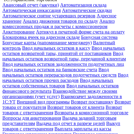
Авансовый отчет (закупки)
Автоматизация склада
Автоматическая инкассация
Автоматические скидки
Автоматическое снятие устаревших резервов
Адресное
хранение
Анализ движения товаров по складу
Анализ
комиссионных продаж и расчеты с комиссионером
Анкетирование
Артикул в печатной форме счета на оплату
Блокировка ячеек на адресном складе
Бонусная система
Бонусные карты (напоминание менеджеру)
Валютный
контроль
Ввод начальных остатков в кассу
Ввод начальных
остатков возвратной тары, принятой от поставщиков
Ввод
начальных остатков возвратной тары, переданной клиентам
Ввод начальных остатков задолженности подотчетных лиц
Ввод начальных остатков на банковские счета
Ввод
начальных остатков перерасходов подотчетных средств
Ввод
начальных остатков прочих расходов
Ввод начальных
остатков собственных товаров
Ввод начальных остатков
финансового результата
Взаимодействие между своими
организациями (учет услуг)
Взаимозачет задолженности в
1С:УТ
Внешний вид программы
Возврат поставщику
Возврат
товара от покупателя
Возврат товаров от клиента
Возврат
товаров с ответхранения
Возвраты в комиссионной торговле
Вопросы для анкетирования
Выдача заданий торговым
представителям
Выдача под отчет в разрезе целей
Выкуп
товаров с ответхранения
Выплата зарплаты из кассы