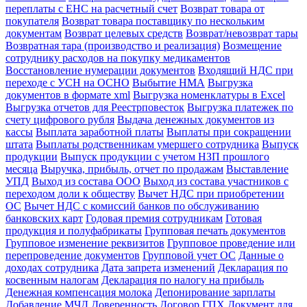
переплаты с ЕНС на расчетный счет
Возврат товара от
покупателя
Возврат товара поставщику по нескольким
документам
Возврат целевых средств
Возврат/невозврат тары
Возвратная тара (производство и реализация)
Возмещение
сотруднику расходов на покупку медикаментов
Восстановление нумерации документов
Входящий НДС при
переходе с УСН на ОСНО
Выбытие НМА
Выгрузка
документов в формате xml
Выгрузка номенклатуры в Excel
Выгрузка отчетов для Реестрповесток
Выгрузка платежек по
счету цифрового рубля
Выдача денежных документов из
кассы
Выплата заработной платы
Выплаты при сокращении
штата
Выплаты родственникам умершего сотрудника
Выпуск
продукции
Выпуск продукции с учетом НЗП прошлого
месяца
Выручка, прибыль, отчет по продажам
Выставление
УПД
Выход из состава ООО
Выход из состава участников с
переходом доли к обществу
Вычет НДС при приобретении
ОС
Вычет НДС с комиссий банков по обслуживанию
банковских карт
Годовая премия сотрудникам
Готовая
продукция и полуфабрикаты
Групповая печать документов
Групповое изменение реквизитов
Групповое проведение или
перепроведение документов
Групповой учет ОС
Данные о
доходах сотрудника
Дата запрета изменений
Декларация по
косвенным налогам
Декларация по налогу на прибыль
Денежная компенсация молока
Депонирование зарплаты
Добавление МЧД
Доверенность
Договор ГПХ
Документ для