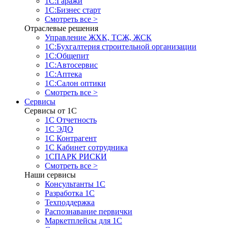
1С:Гаражи
1С:Бизнес старт
Смотреть все >
Отраслевые решения
Управление ЖХК, ТСЖ, ЖСК
1С:Бухгалтерия строительной организации
1С:Общепит
1С:Автосервис
1С:Аптека
1С:Салон оптики
Смотреть все >
Сервисы
Сервисы от 1С
1С Отчетность
1С ЭДО
1С Контрагент
1С Кабинет сотрудника
1СПАРК РИСКИ
Смотреть все >
Наши сервисы
Консультанты 1С
Разработка 1С
Техподдержка
Распознавание первички
Маркетплейсы для 1С