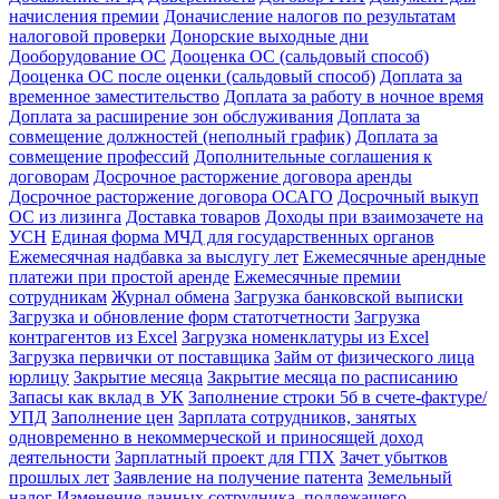
начисления премии
Доначисление налогов по результатам
налоговой проверки
Донорские выходные дни
Дооборудование ОС
Дооценка ОС (сальдовый способ)
Дооценка ОС после оценки (сальдовый способ)
Доплата за
временное заместительство
Доплата за работу в ночное время
Доплата за расширение зон обслуживания
Доплата за
совмещение должностей (неполный график)
Доплата за
совмещение профессий
Дополнительные соглашения к
договорам
Досрочное расторжение договора аренды
Досрочное расторжение договора ОСАГО
Досрочный выкуп
ОС из лизинга
Доставка товаров
Доходы при взаимозачете на
УСН
Единая форма МЧД для государственных органов
Ежемесячная надбавка за выслугу лет
Ежемесячные арендные
платежи при простой аренде
Ежемесячные премии
сотрудникам
Журнал обмена
Загрузка банковской выписки
Загрузка и обновление форм статотчетности
Загрузка
контрагентов из Excel
Загрузка номенклатуры из Excel
Загрузка первички от поставщика
Займ от физического лица
юрлицу
Закрытие месяца
Закрытие месяца по расписанию
Запасы как вклад в УК
Заполнение строки 5б в счете-фактуре/
УПД
Заполнение цен
Зарплата сотрудников, занятых
одновременно в некоммерческой и приносящей доход
деятельности
Зарплатный проект для ГПХ
Зачет убытков
прошлых лет
Заявление на получение патента
Земельный
налог
Изменение данных сотрудника, подлежащего