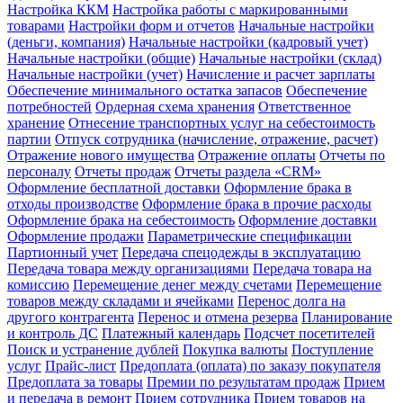
Настройка ККМ
Настройка работы с маркированными
товарами
Настройки форм и отчетов
Начальные настройки
(деньги, компания)
Начальные настройки (кадровый учет)
Начальные настройки (общие)
Начальные настройки (склад)
Начальные настройки (учет)
Начисление и расчет зарплаты
Обеспечение минимального остатка запасов
Обеспечение
потребностей
Ордерная схема хранения
Ответственное
хранение
Отнесение транспортных услуг на себестоимость
партии
Отпуск сотрудника (начисление, отражение, расчет)
Отражение нового имущества
Отражение оплаты
Отчеты по
персоналу
Отчеты продаж
Отчеты раздела «CRM»
Оформление бесплатной доставки
Оформление брака в
отходы производстве
Оформление брака в прочие расходы
Оформление брака на себестоимость
Оформление доставки
Оформление продажи
Параметрические спецификации
Партионный учет
Передача спецодежды в эксплуатацию
Передача товара между организациями
Передача товара на
комиссию
Перемещение денег между счетами
Перемещение
товаров между складами и ячейками
Перенос долга на
другого контрагента
Перенос и отмена резерва
Планирование
и контроль ДС
Платежный календарь
Подсчет посетителей
Поиск и устранение дублей
Покупка валюты
Поступление
услуг
Прайс-лист
Предоплата (оплата) по заказу покупателя
Предоплата за товары
Премии по результатам продаж
Прием
и передача в ремонт
Прием сотрудника
Прием товаров на