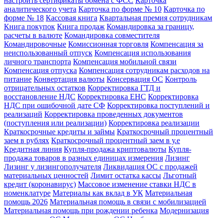
настроить сертификаты обмена с ФСС
Карточка
аналитического учета
Карточка по форме № 10
Карточка по
форме № 18
Кассовая книга
Квартальная премия сотрудникам
Книга покупок
Книга продаж
Командировка за границу,
расчеты в валюте
Командировка совместителя
Командировочные
Комиссионная торговля
Компенсация за
неиспользованный отпуск
Компенсация использования
личного транспорта
Компенсация мобильной связи
Компенсация отпуска
Компенсация сотрудникам расходов на
питание
Конвертация валюты
Консервация ОС
Контроль
отрицательных остатков
Корректировка ГТД и
восстановление НДС
Корректировка ЕНС
Корректировка
НДС при ошибочной дате СФ
Корректировка поступлений и
реализаций
Корректировка проведенных документов
(поступления или реализации)
Корректировка реализации
Краткосрочные кредиты и займы
Краткосрочный процентный
заем в рублях
Краткосрочный процентный заем в у.е
Кредитная линия
Купля-продажа криптовалюты
Купля-
продажа товаров в разных единицах измерения
Лизинг
Лизинг у лизингополучателя
Ликвидация ОС с продажей
материальных ценностей
Лимит остатка кассы
Льготный
кредит (коронавирус)
Массовое изменение ставки НДС в
номенклатуре
Материалы как вклад в УК
Материальная
помощь 2026
Материальная помощь в связи с мобилизацией
Материальная помощь при рождении ребенка
Модернизация