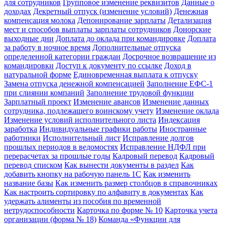
для сотрудников
Групповое изменение реквизитов
Данные о
доходах
Декретный отпуск (изменение условий)
Денежная
компенсация молока
Депонирование зарплаты
Детализация
мест и способов выплаты зарплаты сотрудников
Донорские
выходные дни
Доплата до оклада при командировке
Доплата
за работу в ночное время
Дополнительные отпуска
определенной категории граждан
Досрочное возвращение из
командировки
Доступ к документу по ссылке
Доход в
натуральной форме
Единовременная выплата к отпуску
Замена отпуска денежной компенсацией
Заполнение ЕФС-1
при слиянии компаний
Заполнение трудовой функции
Зарплатный проект
Изменение авансов
Изменение данных
сотрудника, подлежащего воинскому учету
Изменение оклада
Изменение условий исполнительного листа
Индексация
заработка
Индивидуальные графики работы
Иностранные
работники
Исполнительный лист
Исправление долгов
прошлых периодов в ведомостях
Исправление НДФЛ при
перерасчетах за прошлые годы
Кадровый перевод
Кадровый
перевод списком
Как вынести документы в раздел
Как
добавить кнопку на рабочую панель 1С
Как изменить
название базы
Как изменить размер столбцов в справочниках
Как настроить сортировку по алфавиту в документах
Как
удержать алименты из пособия по временной
нетрудоспособности
Карточка по форме № 10
Карточка учета
организации (форма № 18)
Команда «Функции для