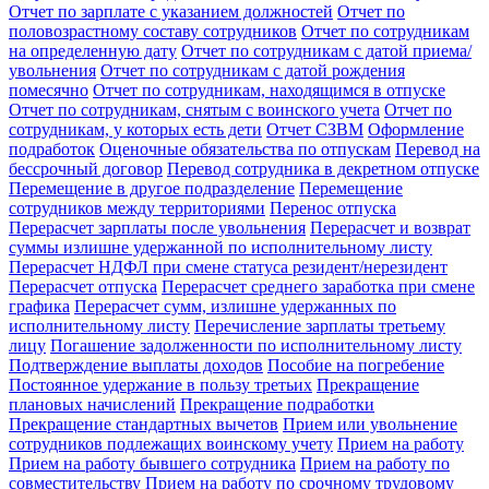
Отчет по зарплате с указанием должностей
Отчет по
половозрастному составу сотрудников
Отчет по сотрудникам
на определенную дату
Отчет по сотрудникам с датой приема/
увольнения
Отчет по сотрудникам с датой рождения
помесячно
Отчет по сотрудникам, находящимся в отпуске
Отчет по сотрудникам, снятым с воинского учета
Отчет по
сотрудникам, у которых есть дети
Отчет СЗВМ
Оформление
подработок
Оценочные обязательства по отпускам
Перевод на
бессрочный договор
Перевод сотрудника в декретном отпуске
Перемещение в другое подразделение
Перемещение
сотрудников между территориями
Перенос отпуска
Перерасчет зарплаты после увольнения
Перерасчет и возврат
суммы излишне удержанной по исполнительному листу
Перерасчет НДФЛ при смене статуса резидент/нерезидент
Перерасчет отпуска
Перерасчет среднего заработка при смене
графика
Перерасчет сумм, излишне удержанных по
исполнительному листу
Перечисление зарплаты третьему
лицу
Погашение задолженности по исполнительному листу
Подтверждение выплаты доходов
Пособие на погребение
Постоянное удержание в пользу третьих
Прекращение
плановых начислений
Прекращение подработки
Прекращение стандартных вычетов
Прием или увольнение
сотрудников подлежащих воинскому учету
Прием на работу
Прием на работу бывшего сотрудника
Прием на работу по
совместительству
Прием на работу по срочному трудовому