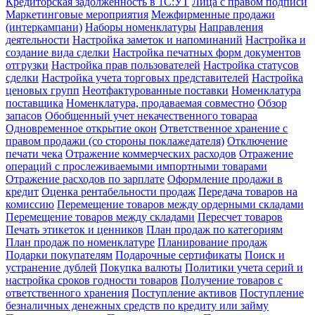
Кредиторская задолженность в 1С:УТ
Лица с правом подписи
Маркетинговые мероприятия
Межфирменные продажи
(интеркампани)
Наборы номенклатуры
Направления
деятельности
Настройка заметок и напоминаний
Настройка и
создание вида сделки
Настройка печатных форм документов
отгрузки
Настройка прав пользователей
Настройка статусов
сделки
Настройка учета торговых представителей
Настройка
ценовых групп
Неотфактурованные поставки
Номенклатура
поставщика
Номенклатура, продаваемая совместно
Обзор
запасов
Обобщенный учет некачественного товараа
Одновременное открытие окон
Ответственное хранение с
правом продажи (со стороны поклажедателя)
Отключение
печати чека
Отражение коммерческих расходов
Отражение
операций с прослеживаемыми импортными товарами
Отражение расходов по зарплате
Оформление продажи в
кредит
Оценка рентабельности продаж
Передача товаров на
комиссию
Перемещение товаров между ордерными складами
Перемещение товаров между складами
Пересчет товаров
Печать этикеток и ценников
План продаж по категориям
План продаж по номенклатуре
Планирование продаж
Подарки покупателям
Подарочные сертификаты
Поиск и
устранение дублей
Покупка валюты
Политики учета серий и
настройка сроков годности товаров
Получение товаров с
ответственного хранения
Поступление активов
Поступление
безналичных денежных средств по кредиту или займу