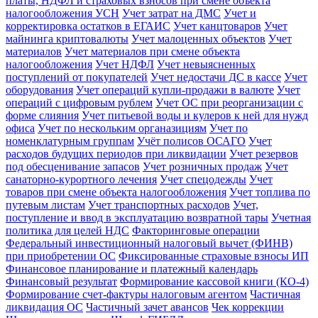
платы, НДФЛ и страховых взносов при смене объекта
налогообложения УСН
Учет затрат на ДМС
Учет и
корректировка остатков в ЕГАИС
Учет канцтоваров
Учет
майнинга криптовалюты
Учет малоценных объектов
Учет
материалов
Учет материалов при смене объекта
налогообложения
Учет НДФЛ
Учет невыясненных
поступлений от покупателей
Учет недостачи ДС в кассе
Учет
оборудования
Учет операций купли-продажи в валюте
Учет
операций с цифровым рублем
Учет ОС при реорганизации с
форме слияния
Учет питьевой воды и кулеров к ней для нужд
офиса
Учет по нескольким органазициям
Учет по
номенклатурным группам
Учёт полисов ОСАГО
Учет
расходов будущих периодов при ликвидации
Учет резервов
под обесценивание запасов
Учет розничных продаж
Учет
санаторно-курортного лечения
Учет спецодежды
Учет
товаров при смене объекта налогообложения
Учет топлива по
путевым листам
Учет транспортных расходов
Учет,
поступление и ввод в эксплуатацию возвратной тары
Учетная
политика для целей НДС
Факторинговые операции
Федеральный инвестиционный налоговый вычет (ФИНВ)
при приобретении ОС
Фиксированные страховые взносы ИП
Финансовое планирование и платежный календарь
Финансовый результат
Формирование кассовой книги (КО-4)
Формирование счет-фактуры налоговым агентом
Частичная
ликвидация ОС
Частичный зачет авансов
Чек коррекции