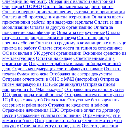
Операции по депозиту
Операции с валютой (настройки)
Операция СТОРНО
Оплата больничных за дни простоя
Оплата в период приостановления деятельности организации
Оплата дней прохождения диспансеризации
Оплата за время
приостановки работы при задержки зарплаты
Оплата за дни
мобилизации
Оплата за другую организацию
Оплата за
повышение квалификации
Оплата за сверхурочные
Оплата
отпуска на период лечения и проезда
Оплата периода
военных сборов
Оплата по среднему в командировке в месяце
приема на работу
Оплата стоимости питания за сотрудников
ОС как вклад в УК другой организации
Основное средство из
комплектующих
Остатки на складе
Ответственные лица
организации
Отгул в счет работы в выходной/праздничный
день
Отдельная нумерация счетов-фактур на аванс
Отказ от
печати бумажного чека
Отображение автора документа
Отправка отчетности в ФНС с МЧД (настройки)
Отправка
писем напрямую из 1С (Google аккаунт)
Отправка писем
напрямую из 1С (Mail аккаунт)
Отправка писем напрямую из
1С (для корпоративной почты)
Отправка писем напрямую из
1С (Яндекс аккаунт)
Отпускные
Отпускные без выделения
северных и районного
Отражение кредитов и займов
Отражение начисления НДС
Отражение оплат по договору
цессии
Отражение уплаты госпошлины
Отражение услуг и
комиссии банка
Отстранение от работы
Отчет комитенту на
покупку
Отчет комитенту по продажам
Отчет о движении