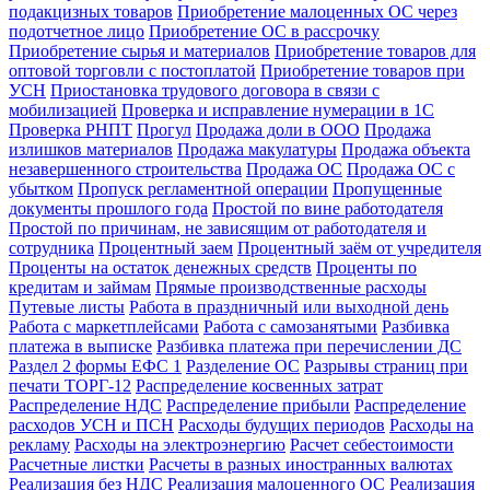
подакцизных товаров
Приобретение малоценных ОС через
подотчетное лицо
Приобретение ОС в рассрочку
Приобретение сырья и материалов
Приобретение товаров для
оптовой торговли с постоплатой
Приобретение товаров при
УСН
Приостановка трудового договора в связи с
мобилизацией
Проверка и исправление нумерации в 1С
Проверка РНПТ
Прогул
Продажа доли в ООО
Продажа
излишков материалов
Продажа макулатуры
Продажа объекта
незавершенного строительства
Продажа ОС
Продажа ОС с
убытком
Пропуск регламентной операции
Пропущенные
документы прошлого года
Простой по вине работодателя
Простой по причинам, не зависящим от работодателя и
сотрудника
Процентный заем
Процентный заём от учредителя
Проценты на остаток денежных средств
Проценты по
кредитам и займам
Прямые производственные расходы
Путевые листы
Работа в праздничный или выходной день
Работа с маркетплейсами
Работа с самозанятыми
Разбивка
платежа в выписке
Разбивка платежа при перечислении ДС
Раздел 2 формы ЕФС 1
Разделение ОС
Разрывы страниц при
печати ТОРГ-12
Распределение косвенных затрат
Распределение НДС
Распределение прибыли
Распределение
расходов УСН и ПСН
Расходы будущих периодов
Расходы на
рекламу
Расходы на электроэнергию
Расчет себестоимости
Расчетные листки
Расчеты в разных иностранных валютах
Реализация без НДС
Реализация малоценного ОС
Реализация