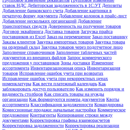
Групповое изменение реквизитов
Групповое изменение
ставок НДС
Дебиторская задолженность в 1С:УТ
Депозиты
Добавление банковского счета
Добавление картинки в
печатную форму документа
Добавление колонок в прайс-лист
Добавление нескольких организаций
Добавление
транспортных средств
Доверенность на получение товаров
Договор эквайринга
Доставка товаров
Загрузка прайса
поставщиков из Excel
Заказ на перемещение
Заказ поставщику
Заказы клиентов
Закупка импортных товаров
Закупка товара
на ордерный склад
Закупка товаров через подотчетное лицо
Заполнение справочников
Заполнение табличных частей
документов из внешних файлов
Запрос коммерческого
предложения у поставщиков
Зоны доставки
Изменение
ассортимента
Инвентаризационная опись
Инвентаризация
товаров
Исправление ошибок учета при возвратах
Исправление ошибок учета при некорректных ценах
номенклатуры
Как вести платежный календарь
Как
заблокировать доступ пользователю
Как изменить порядок и
видимость столбцов
Как списать товары на нужды
организации
Как формируются номера документов
Квоты
ассортимента
Классификация задолженности
Командировка
Комиссионные продажи: начальные настройки
Коммерческое
предложение
Контрагенты
Копирование строки между
документами
Корректировка графика взаиморасчетов
Корректировка задолженности
Корректировка реализации