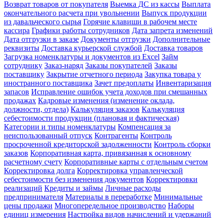
Возврат товаров от покупателя
Выемка ДС из кассы
Выплата
окончательного расчета при увольнении
Выпуск продукции
из давальческого сырья
Горячие клавиши в рабочем месте
кассира
Графики работы сотрудников
Дата запрета изменений
Дата отгрузки в заказе
Документы отгрузки
Дополнительные
реквизиты
Доставка курьерской службой
Доставка товаров
Загрузка номенклатуры и документов из Excel
Займ
сотруднику
Заказ-наряд
Заказы покупателей
Заказы
поставщику
Закрытие отчетного периода
Закупка товара у
иностранного поставщика
Зачет предоплаты
Инвентаризация
запасов
Исправление ошибок учета доходов при смешанных
продажах
Кадровые изменения (изменение оклада,
должности, отдела)
Калькуляция заказов
Калькуляция
себестоимости продукции (плановая и фактическая)
Категории и типы номенклатуры
Компенсация за
неиспользованный отпуск
Контрагенты
Контроль
просроченной кредиторской задолженности
Контроль сборки
заказов
Корпоративная карта, привязанная к основному
расчетному счету
Корпоративные карты с отдельным счетом
Корректировка долга
Корректировка управленческой
себестоимости без изменения документов
Корректировки
реализаций
Кредиты и займы
Личные расходы
предпринимателя
Материалы в переработке
Минимальные
цены продажи
Многопередельное производство
Наборы
единиц измерения
Настройка видов начислений и удержаний