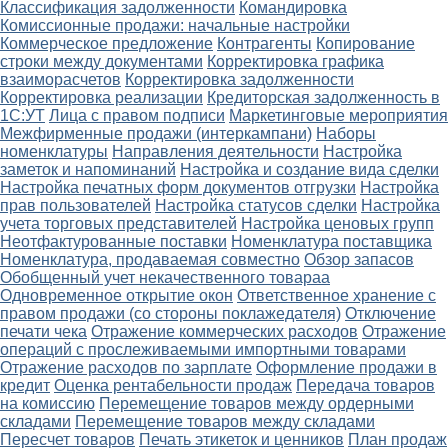
Классификация задолженности
Командировка
Комиссионные продажи: начальные настройки
Коммерческое предложение
Контрагенты
Копирование
строки между документами
Корректировка графика
взаиморасчетов
Корректировка задолженности
Корректировка реализации
Кредиторская задолженность в
1С:УТ
Лица с правом подписи
Маркетинговые мероприятия
Межфирменные продажи (интеркампани)
Наборы
номенклатуры
Направления деятельности
Настройка
заметок и напоминаний
Настройка и создание вида сделки
Настройка печатных форм документов отгрузки
Настройка
прав пользователей
Настройка статусов сделки
Настройка
учета торговых представителей
Настройка ценовых групп
Неотфактурованные поставки
Номенклатура поставщика
Номенклатура, продаваемая совместно
Обзор запасов
Обобщенный учет некачественного товараа
Одновременное открытие окон
Ответственное хранение с
правом продажи (со стороны поклажедателя)
Отключение
печати чека
Отражение коммерческих расходов
Отражение
операций с прослеживаемыми импортными товарами
Отражение расходов по зарплате
Оформление продажи в
кредит
Оценка рентабельности продаж
Передача товаров
на комиссию
Перемещение товаров между ордерными
складами
Перемещение товаров между складами
Пересчет товаров
Печать этикеток и ценников
План продаж