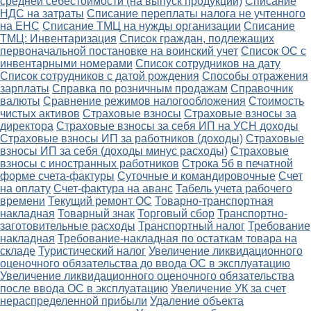
средней себестоимости (на выпуск продукции)
Списание
НДС на затраты
Списание переплаты налога не учтенного
на ЕНС
Списание ТМЦ на нужды организации
Списание
ТМЦ: Инвентаризация
Список граждан, подлежащих
первоначальной постановке на воинский учет
Список ОС с
инвентарными номерами
Список сотрудников на дату
Список сотрудников с датой рождения
Способы отражения
зарплаты
Справка по розничным продажам
Справочник
валюты
Сравнение режимов налогообложения
Стоимость
чистых активов
Страховые взносы
Страховые взносы за
директора
Страховые взносы за себя ИП на УСН доходы
Страховые взносы ИП за работников (доходы)
Страховые
взносы ИП за себя (доходы минус расходы)
Страховые
взносы с иностранных работников
Строка 5б в печатной
форме счета-фактуры
Суточные и командировочные
Счет
на оплату
Счет-фактура на аванс
Табель учета рабочего
времени
Текущий ремонт ОС
Товарно-транспортная
накладная
Товарный знак
Торговый сбор
Транспортно-
заготовительные расходы
Транспортный налог
Требование
накладная
Требование-накладная по остаткам товара на
складе
Туристический налог
Увеличение ликвидационного
оценочного обязательства до ввода ОС в эксплуатацию
Увеличение ликвидационного оценочного обязательства
после ввода ОС в эксплуатацию
Увеличение УК за счет
нераспределенной прибыли
Удаление объекта