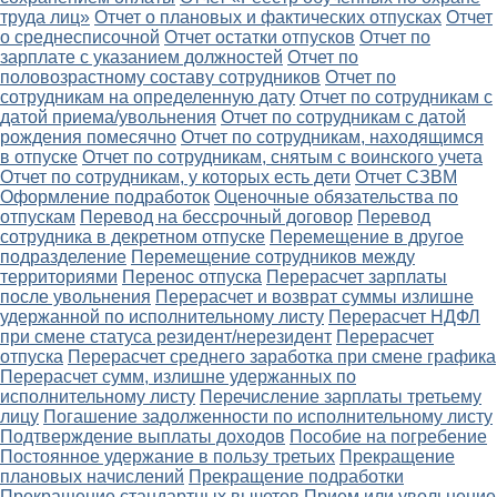
труда лиц»
Отчет о плановых и фактических отпусках
Отчет
о среднесписочной
Отчет остатки отпусков
Отчет по
зарплате с указанием должностей
Отчет по
половозрастному составу сотрудников
Отчет по
сотрудникам на определенную дату
Отчет по сотрудникам с
датой приема/увольнения
Отчет по сотрудникам с датой
рождения помесячно
Отчет по сотрудникам, находящимся
в отпуске
Отчет по сотрудникам, снятым с воинского учета
Отчет по сотрудникам, у которых есть дети
Отчет СЗВМ
Оформление подработок
Оценочные обязательства по
отпускам
Перевод на бессрочный договор
Перевод
сотрудника в декретном отпуске
Перемещение в другое
подразделение
Перемещение сотрудников между
территориями
Перенос отпуска
Перерасчет зарплаты
после увольнения
Перерасчет и возврат суммы излишне
удержанной по исполнительному листу
Перерасчет НДФЛ
при смене статуса резидент/нерезидент
Перерасчет
отпуска
Перерасчет среднего заработка при смене графика
Перерасчет сумм, излишне удержанных по
исполнительному листу
Перечисление зарплаты третьему
лицу
Погашение задолженности по исполнительному листу
Подтверждение выплаты доходов
Пособие на погребение
Постоянное удержание в пользу третьих
Прекращение
плановых начислений
Прекращение подработки
Прекращение стандартных вычетов
Прием или увольнение