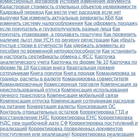
комиссионных договоров
История изменения документа
Кадастровая стоимость отдельных объектов недвижимости
Кадровый перевод
Как вести учет расходов если нет
выручки
Как изменить актуальные реквизиты КБК
Как
изменить систему налогообложения
Как оформить продажу,
если покупатель и грузополучатель разные лица
Как
покупать упаковками, а продавать поштучно
Как проверить
наличие льгот при УСН по региону регистрации
Как убрать
пустые строки в отчетности
Как удержать алименты из
пособия по временной нетрудоспособности
Как установить
и настроить сертификаты обмена с ФСС
Карточка
аналитического учета
Карточка по форме № 10
Карточка по
форме № 18
Кассовая книга
Квартальная премия
сотрудникам
Книга покупок
Книга продаж
Командировка за
границу, расчеты в валюте
Командировка совместителя
Командировочные
Комиссионная торговля
Компенсация за
неиспользованный отпуск
Компенсация использования
личного транспорта
Компенсация мобильной связи
Компенсация отпуска
Компенсация сотрудникам расходов
на питание
Конвертация валюты
Консервация ОС
Контроль отрицательных остатков
Корректировка ГТД и
восстановление НДС
Корректировка ЕНС
Корректировка
НДС при ошибочной дате СФ
Корректировка поступлений и
реализаций
Корректировка проведенных документов
(поступления или реализации)
Корректировка реализации