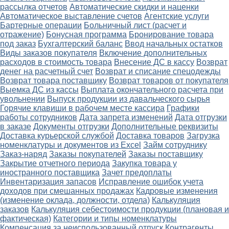
рассылка отчетов
Автоматические скидки и наценки
Автоматическое выставление счетов
Агентские услуги
Бартерные операции
Больничный лист (расчет и
отражение)
Бонусная программа
Бронирование товара
под заказ
Бухгалтерский баланс
Ввод начальных остатков
Виды заказов покупателя
Включение дополнительных
расходов в стоимость товара
Внесение ДС в кассу
Возврат
денег на расчетный счет
Возврат и списание спецодежды
Возврат товара поставщику
Возврат товаров от покупателя
Выемка ДС из кассы
Выплата окончательного расчета при
увольнении
Выпуск продукции из давальческого сырья
Горячие клавиши в рабочем месте кассира
Графики
работы сотрудников
Дата запрета изменений
Дата отгрузки
в заказе
Документы отгрузки
Дополнительные реквизиты
Доставка курьерской службой
Доставка товаров
Загрузка
номенклатуры и документов из Excel
Займ сотруднику
Заказ-наряд
Заказы покупателей
Заказы поставщику
Закрытие отчетного периода
Закупка товара у
иностранного поставщика
Зачет предоплаты
Инвентаризация запасов
Исправление ошибок учета
доходов при смешанных продажах
Кадровые изменения
(изменение оклада, должности, отдела)
Калькуляция
заказов
Калькуляция себестоимости продукции (плановая и
фактическая)
Категории и типы номенклатуры
Компенсация за неиспользованный отпуск
Контрагенты