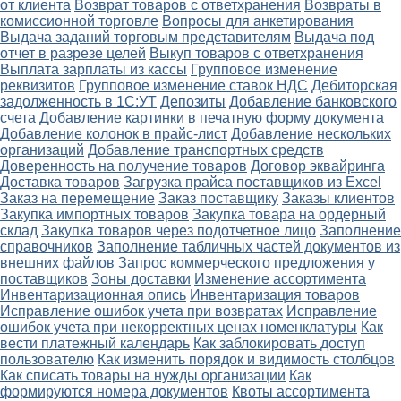
от клиента
Возврат товаров с ответхранения
Возвраты в
комиссионной торговле
Вопросы для анкетирования
Выдача заданий торговым представителям
Выдача под
отчет в разрезе целей
Выкуп товаров с ответхранения
Выплата зарплаты из кассы
Групповое изменение
реквизитов
Групповое изменение ставок НДС
Дебиторская
задолженность в 1С:УТ
Депозиты
Добавление банковского
счета
Добавление картинки в печатную форму документа
Добавление колонок в прайс-лист
Добавление нескольких
организаций
Добавление транспортных средств
Доверенность на получение товаров
Договор эквайринга
Доставка товаров
Загрузка прайса поставщиков из Excel
Заказ на перемещение
Заказ поставщику
Заказы клиентов
Закупка импортных товаров
Закупка товара на ордерный
склад
Закупка товаров через подотчетное лицо
Заполнение
справочников
Заполнение табличных частей документов из
внешних файлов
Запрос коммерческого предложения у
поставщиков
Зоны доставки
Изменение ассортимента
Инвентаризационная опись
Инвентаризация товаров
Исправление ошибок учета при возвратах
Исправление
ошибок учета при некорректных ценах номенклатуры
Как
вести платежный календарь
Как заблокировать доступ
пользователю
Как изменить порядок и видимость столбцов
Как списать товары на нужды организации
Как
формируются номера документов
Квоты ассортимента