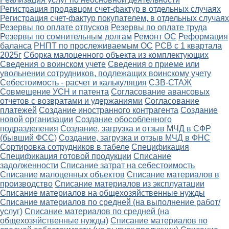
Регистрация продавцом счет-фактур в отдельных случаях
Регистрация счет-фактур покупателем, в отдельных случаях
Резервы по оплате отпусков
Резервы по оплате труда
Резервы по сомнительным долгам
Ремонт ОС
Реформация
баланса
РНПТ по прослеживаемым ОС
РСВ с 1 квартала
2025г
Сборка малоценного объекта из комплектующих
Сведения о воинском учете
Сведения о приеме или
увольнении сотрудников, подлежащих воинскому учету
Себестоимость - расчет и калькуляция
СЗВ-СТАЖ
Совмещение УСН и патента
Согласование авансовых
отчетов с возвратами и удержаниями
Согласование
платежей
Создание иностранного контрагента
Создание
новой организации
Создание обособленного
подразделения
Создание, загрузка и отзыв МЧД в СФР
(бывший ФСС)
Создание, загрузка и отзыв МЧД в ФНС
Сортировка сотрудников в табеле
Спецификация
Спецификация готовой продукции
Списание
задолженности
Списание затрат на себестоимость
Списание малоценных объектов
Списание материалов в
производство
Списание материалов из эксплуатации
Списание материалов на общехозяйственные нужды
Списание материалов по средней (на выполнение работ/
услуг)
Списание материалов по средней (на
общехозяйственные нужды)
Списание материалов по