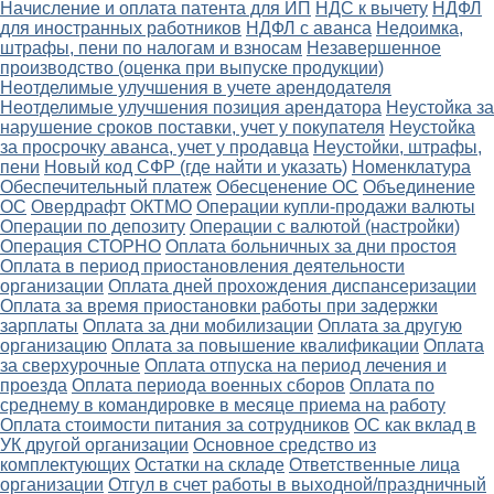
Начисление и оплата патента для ИП
НДС к вычету
НДФЛ
для иностранных работников
НДФЛ с аванса
Недоимка,
штрафы, пени по налогам и взносам
Незавершенное
производство (оценка при выпуске продукции)
Неотделимые улучшения в учете арендодателя
Неотделимые улучшения позиция арендатора
Неустойка за
нарушение сроков поставки, учет у покупателя
Неустойка
за просрочку аванса, учет у продавца
Неустойки, штрафы,
пени
Новый код СФР (где найти и указать)
Номенклатура
Обеспечительный платеж
Обесценение ОС
Объединение
ОС
Овердрафт
ОКТМО
Операции купли-продажи валюты
Операции по депозиту
Операции с валютой (настройки)
Операция СТОРНО
Оплата больничных за дни простоя
Оплата в период приостановления деятельности
организации
Оплата дней прохождения диспансеризации
Оплата за время приостановки работы при задержки
зарплаты
Оплата за дни мобилизации
Оплата за другую
организацию
Оплата за повышение квалификации
Оплата
за сверхурочные
Оплата отпуска на период лечения и
проезда
Оплата периода военных сборов
Оплата по
среднему в командировке в месяце приема на работу
Оплата стоимости питания за сотрудников
ОС как вклад в
УК другой организации
Основное средство из
комплектующих
Остатки на складе
Ответственные лица
организации
Отгул в счет работы в выходной/праздничный