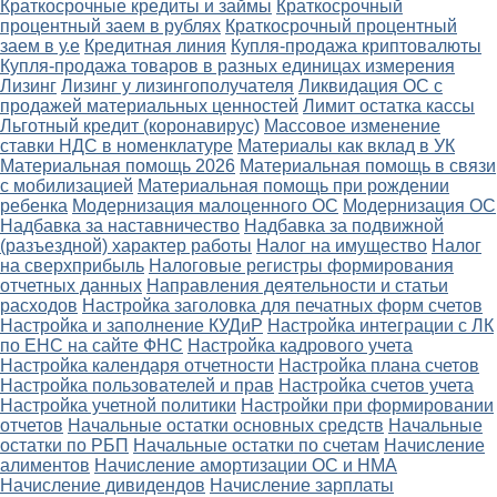
Краткосрочные кредиты и займы
Краткосрочный
процентный заем в рублях
Краткосрочный процентный
заем в у.е
Кредитная линия
Купля-продажа криптовалюты
Купля-продажа товаров в разных единицах измерения
Лизинг
Лизинг у лизингополучателя
Ликвидация ОС с
продажей материальных ценностей
Лимит остатка кассы
Льготный кредит (коронавирус)
Массовое изменение
ставки НДС в номенклатуре
Материалы как вклад в УК
Материальная помощь 2026
Материальная помощь в связи
с мобилизацией
Материальная помощь при рождении
ребенка
Модернизация малоценного ОС
Модернизация ОС
Надбавка за наставничество
Надбавка за подвижной
(разъездной) характер работы
Налог на имущество
Налог
на сверхприбыль
Налоговые регистры формирования
отчетных данных
Направления деятельности и статьи
расходов
Настройка заголовка для печатных форм счетов
Настройка и заполнение КУДиР
Настройка интеграции с ЛК
по ЕНС на сайте ФНС
Настройка кадрового учета
Настройка календаря отчетности
Настройка плана счетов
Настройка пользователей и прав
Настройка счетов учета
Настройка учетной политики
Настройки при формировании
отчетов
Начальные остатки основных средств
Начальные
остатки по РБП
Начальные остатки по счетам
Начисление
алиментов
Начисление амортизации ОС и НМА
Начисление дивидендов
Начисление зарплаты