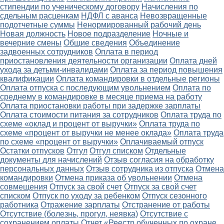
стипендии по ученическому договору
Начисления по
сдельным расценкам
НДФЛ с аванса
Невозвращенные
подотчетные суммы
Ненормированный рабочий день
Новая должность
Новое подразделение
Ночные и
вечерние смены
Общие сведения
Объединение
задвоенных сотрудников
Оплата в период
приостановления деятельности организации
Оплата дней
ухода за детьми-инвалидами
Оплата за период повышения
квалификации
Оплата командировки в отдельные регионы
Оплата отпуска с последующим увольнением
Оплата по
среднему в командировке в месяце приема на работу
Оплата приостановки работы при задержке зарплаты
Оплата стоимости питания за сотрудников
Оплата труда по
схеме «оклад и процент от выручки»
Оплата труда по
схеме «процент от выручки не менее оклада»
Оплата труда
по схеме «процент от выручки»
Оплачиваемый отпуск
Остатки отпусков
Отгул
Отгул списком
Отдельные
документы для начислений
Отзыв согласия на обработку
персональных данных
Отзыв сотрудника из отпуска
Отмена
командировки
Отмена приказа об увольнении
Отмена
совмещения
Отпуск за свой счет
Отпуск за свой счет
списком
Отпуск по уходу за ребенком
Отпуск сезонного
работника
Отражение зарплаты
Отстранение от работы
Отсутствие (болезнь, прогул, неявка)
Отсутствие с
сохранением оплаты
Отчет «Реестр обученных по охране