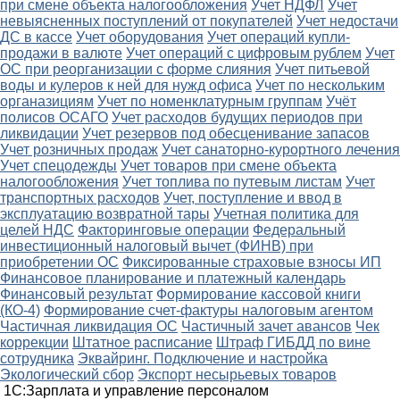
при смене объекта налогообложения
Учет НДФЛ
Учет
невыясненных поступлений от покупателей
Учет недостачи
ДС в кассе
Учет оборудования
Учет операций купли-
продажи в валюте
Учет операций с цифровым рублем
Учет
ОС при реорганизации с форме слияния
Учет питьевой
воды и кулеров к ней для нужд офиса
Учет по нескольким
органазициям
Учет по номенклатурным группам
Учёт
полисов ОСАГО
Учет расходов будущих периодов при
ликвидации
Учет резервов под обесценивание запасов
Учет розничных продаж
Учет санаторно-курортного лечения
Учет спецодежды
Учет товаров при смене объекта
налогообложения
Учет топлива по путевым листам
Учет
транспортных расходов
Учет, поступление и ввод в
эксплуатацию возвратной тары
Учетная политика для
целей НДС
Факторинговые операции
Федеральный
инвестиционный налоговый вычет (ФИНВ) при
приобретении ОС
Фиксированные страховые взносы ИП
Финансовое планирование и платежный календарь
Финансовый результат
Формирование кассовой книги
(КО-4)
Формирование счет-фактуры налоговым агентом
Частичная ликвидация ОС
Частичный зачет авансов
Чек
коррекции
Штатное расписание
Штраф ГИБДД по вине
сотрудника
Эквайринг. Подключение и настройка
Экологический сбор
Экспорт несырьевых товаров
1С:Зарплата и управление персоналом