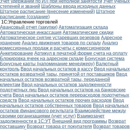
Учет удержаний по ИЛ при неполной занятости
Учет ученых
степеней и званий
Шаблоны ввода исходных данных
Штатное расписание (внесение изменений)
Штатное
расписание (создание)
1С:Управление торговлей
Авансовый отчет (закупки)
Автоматизация склада
Автоматическая инкассация
Автоматические скидки
Автоматическое снятие устаревших резервов
Адресное
хранение
Анализ движения товаров по складу
Анализ
комиссионных продаж и расчеты с комиссионером
Анкетирование
Артикул в печатной форме счета на оплату
Блокировка ячеек на адресном складе
Бонусная система
Бонусные карты (напоминание менеджеру)
Валютный
контроль
Ввод начальных остатков в кассу
Ввод начальных
остатков возвратной тары, принятой от поставщиков
Ввод
начальных остатков возвратной тары, переданной
клиентам
Ввод начальных остатков задолженности
подотчетных лиц
Ввод начальных остатков на банковские
счета
Ввод начальных остатков перерасходов подотчетных
средств
Ввод начальных остатков прочих расходов
Ввод
начальных остатков собственных товаров
Ввод начальных
остатков финансового результата
Взаимодействие между
своими организациями (учет услуг)
Взаимозачет
задолженности в 1С:УТ
Внешний вид программы
Возврат
поставщику
Возврат товара от покупателя
Возврат товаров