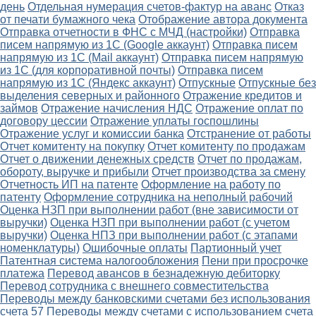
день
Отдельная нумерация счетов-фактур на аванс
Отказ
от печати бумажного чека
Отображение автора документа
Отправка отчетности в ФНС с МЧД (настройки)
Отправка
писем напрямую из 1С (Google аккаунт)
Отправка писем
напрямую из 1С (Mail аккаунт)
Отправка писем напрямую
из 1С (для корпоративной почты)
Отправка писем
напрямую из 1С (Яндекс аккаунт)
Отпускные
Отпускные без
выделения северных и районного
Отражение кредитов и
займов
Отражение начисления НДС
Отражение оплат по
договору цессии
Отражение уплаты госпошлины
Отражение услуг и комиссии банка
Отстранение от работы
Отчет комитенту на покупку
Отчет комитенту по продажам
Отчет о движении денежных средств
Отчет по продажам,
обороту, выручке и прибыли
Отчет производства за смену
Отчетность ИП на патенте
Оформление на работу по
патенту
Оформление сотрудника на неполный рабочий
Оценка НЗП при выполнении работ (вне зависимости от
выручки)
Оценка НЗП при выполнении работ (с учетом
выручки)
Оценка НПЗ при выполнении работ (с этапами
номенклатуры)
Ошибочные оплаты
Партионный учет
Патентная система налогообложения
Пени при просрочке
платежа
Перевод авансов в безнадежную дебиторку
Перевод сотрудника с внешнего совместительства
Переводы между банковскими счетами без использования
счета 57
Переводы между счетами с использованием счета