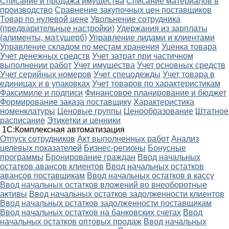
Списание и продажа имущества
Списание материалов в
производство
Сравнение закупочных цен поставщиков
Товар по нулевой цене
Увольнение сотрудника
(предварительные настройки)
Удержания из зарплаты
(алименты, мат.ущерб)
Управление лидами и клиентами
Управление складом по местам хранения
Уценка товара
Учет денежных средств
Учет затрат при частичном
выполнении работ
Учет имущества
Учет основных средств
Учет серийных номеров
Учет спецодежды
Учет товара в
единицах и в упаковках
Учет товаров по характеристикам
Факсимиле и подписи
Финансовое планирование и бюджет
Формирование заказа поставщику
Характеристика
номенклатуры
Ценовые группы
Ценообразование
Штатное
расписание
Этикетки и ценники
1С:Комплексная автоматизация
Oтпуск сотрудников
Акт выполненных работ
Анализ
целевых показателей
Бизнес-регионы
Бонусные
программы
Бронирование граждан
Ввод начальных
остатков авансов клиентов
Ввод начальных остатков
авансов поставщикам
Ввод начальных остатков в кассу
Ввод начальных остатков вложений во внеоборотные
активы
Ввод начальных остатков задолженности клиентов
Ввод начальных остатков задолженности поставщикам
Ввод начальных остатков на банковских счетах
Ввод
начальных остатков оптовых продаж
Ввод начальных