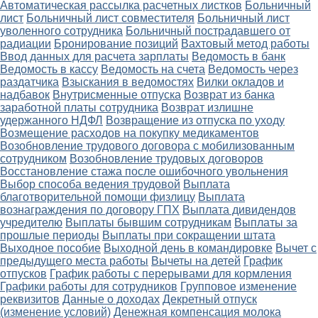
Автоматическая рассылка расчетных листков
Больничный
лист
Больничный лист совместителя
Больничный лист
уволенного сотрудника
Больничный пострадавшего от
радиации
Бронирование позиций
Вахтовый метод работы
Ввод данных для расчета зарплаты
Ведомость в банк
Ведомость в кассу
Ведомость на счета
Ведомость через
раздатчика
Взыскания в ведомостях
Вилки окладов и
надбавок
Внутрисменные отпуска
Возврат из банка
заработной платы сотрудника
Возврат излишне
удержанного НДФЛ
Возвращение из отпуска по уходу
Возмещение расходов на покупку медикаментов
Возобновление трудового договора с мобилизованным
сотрудником
Возобновление трудовых договоров
Восстановление стажа после ошибочного увольнения
Выбор способа ведения трудовой
Выплата
благотворительной помощи физлицу
Выплата
вознаграждения по договору ГПХ
Выплата дивидендов
учредителю
Выплаты бывшим сотрудникам
Выплаты за
прошлые периоды
Выплаты при сокращении штата
Выходное пособие
Выходной день в командировке
Вычет с
предыдущего места работы
Вычеты на детей
График
отпусков
График работы с перерывами для кормления
Графики работы для сотрудников
Групповое изменение
реквизитов
Данные о доходах
Декретный отпуск
(изменение условий)
Денежная компенсация молока