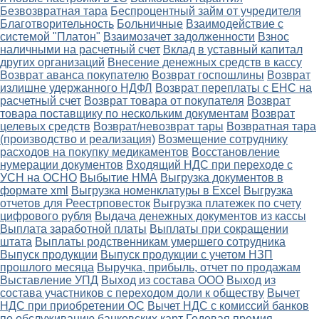
Безвозвратная тара
Беспроцентный займ от учредителя
Благотворительность
Больничные
Взаимодействие с
системой "Платон"
Взаимозачет задолженности
Взнос
наличными на расчетный счет
Вклад в уставный капитал
других организаций
Внесение денежных средств в кассу
Возврат аванса покупателю
Возврат госпошлины
Возврат
излишне удержанного НДФЛ
Возврат переплаты с ЕНС на
расчетный счет
Возврат товара от покупателя
Возврат
товара поставщику по нескольким документам
Возврат
целевых средств
Возврат/невозврат тары
Возвратная тара
(производство и реализация)
Возмещение сотруднику
расходов на покупку медикаментов
Восстановление
нумерации документов
Входящий НДС при переходе с
УСН на ОСНО
Выбытие НМА
Выгрузка документов в
формате xml
Выгрузка номенклатуры в Excel
Выгрузка
отчетов для Реестрповесток
Выгрузка платежек по счету
цифрового рубля
Выдача денежных документов из кассы
Выплата заработной платы
Выплаты при сокращении
штата
Выплаты родственникам умершего сотрудника
Выпуск продукции
Выпуск продукции с учетом НЗП
прошлого месяца
Выручка, прибыль, отчет по продажам
Выставление УПД
Выход из состава ООО
Выход из
состава участников с переходом доли к обществу
Вычет
НДС при приобретении ОС
Вычет НДС с комиссий банков
по обслуживанию банковских карт
Годовая премия