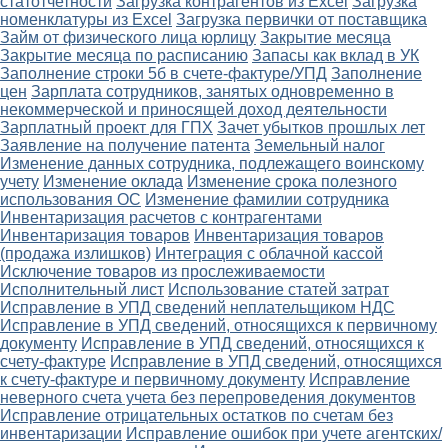
статотчетности
Загрузка контрагентов из Excel
Загрузка
номенклатуры из Excel
Загрузка первички от поставщика
Займ от физического лица юрлицу
Закрытие месяца
Закрытие месяца по расписанию
Запасы как вклад в УК
Заполнение строки 5б в счете-фактуре/УПД
Заполнение
цен
Зарплата сотрудников, занятых одновременно в
некоммерческой и приносящей доход деятельности
Зарплатный проект для ГПХ
Зачет убытков прошлых лет
Заявление на получение патента
Земельный налог
Изменение данных сотрудника, подлежащего воинскому
учету
Изменение оклада
Изменение срока полезного
использования ОС
Изменение фамилии сотрудника
Инвентаризация расчетов с контрагентами
Инвентаризация товаров
Инвентаризация товаров
(продажа излишков)
Интеграция с облачной кассой
Исключение товаров из прослеживаемости
Исполнительный лист
Использование статей затрат
Исправление в УПД сведений неплательщиком НДС
Исправление в УПД сведений, относящихся к первичному
документу
Исправление в УПД сведений, относящихся к
счету-фактуре
Исправление в УПД сведений, относящихся
к счету-фактуре и первичному документу
Исправление
неверного счета учета без перепроведения документов
Исправление отрицательных остатков по счетам без
инвентаризации
Исправление ошибок при учете агентских/