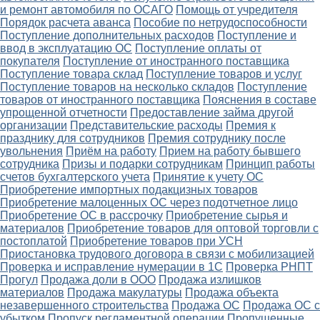
и ремонт автомобиля по ОСАГО
Помощь от учредителя
Порядок расчета аванса
Пособие по нетрудоспособности
Поступление дополнительных расходов
Поступление и
ввод в эксплуатацию ОС
Поступление оплаты от
покупателя
Поступление от иностранного поставщика
Поступление товара склад
Поступление товаров и услуг
Поступление товаров на несколько складов
Поступление
товаров от иностранного поставщика
Пояснения в составе
упрощенной отчетности
Предоставление займа другой
организации
Представительские расходы
Премия к
празднику для сотрудников
Премия сотруднику после
увольнения
Приём на работу
Прием на работу бывшего
сотрудника
Призы и подарки сотрудникам
Принцип работы
счетов бухгалтерского учета
Принятие к учету ОС
Приобретение импортных подакцизных товаров
Приобретение малоценных ОС через подотчетное лицо
Приобретение ОС в рассрочку
Приобретение сырья и
материалов
Приобретение товаров для оптовой торговли с
постоплатой
Приобретение товаров при УСН
Приостановка трудового договора в связи с мобилизацией
Проверка и исправление нумерации в 1С
Проверка РНПТ
Прогул
Продажа доли в ООО
Продажа излишков
материалов
Продажа макулатуры
Продажа объекта
незавершенного строительства
Продажа ОС
Продажа ОС с
убытком
Пропуск регламентной операции
Пропущенные