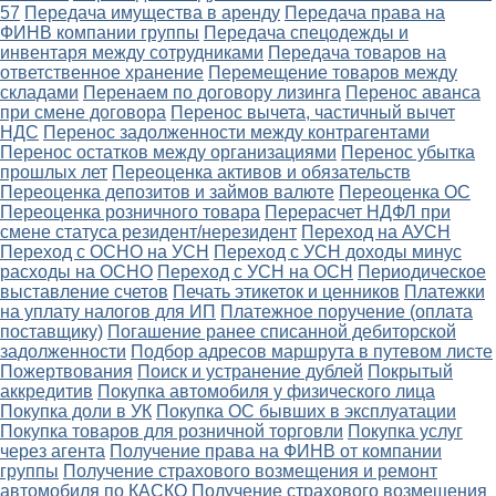
57
Передача имущества в аренду
Передача права на
ФИНВ компании группы
Передача спецодежды и
инвентаря между сотрудниками
Передача товаров на
ответственное хранение
Перемещение товаров между
складами
Перенаем по договору лизинга
Перенос аванса
при смене договора
Перенос вычета, частичный вычет
НДС
Перенос задолженности между контрагентами
Перенос остатков между организациями
Перенос убытка
прошлых лет
Переоценка активов и обязательств
Переоценка депозитов и займов валюте
Переоценка ОС
Переоценка розничного товара
Перерасчет НДФЛ при
смене статуса резидент/нерезидент
Переход на АУСН
Переход с ОСНО на УСН
Переход с УСН доходы минус
расходы на ОСНО
Переход с УСН на ОСН
Периодическое
выставление счетов
Печать этикеток и ценников
Платежки
на уплату налогов для ИП
Платежное поручение (оплата
поставщику)
Погашение ранее списанной дебиторской
задолженности
Подбор адресов маршрута в путевом листе
Пожертвования
Поиск и устранение дублей
Покрытый
аккредитив
Покупка автомобиля у физического лица
Покупка доли в УК
Покупка ОС бывших в эксплуатации
Покупка товаров для розничной торговли
Покупка услуг
через агента
Получение права на ФИНВ от компании
группы
Получение страхового возмещения и ремонт
автомобиля по КАСКО
Получение страхового возмещения