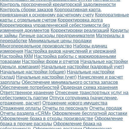
Контроль просроченной кредиторской задолженности
Контроль сборки заказов
Корпоративная карта,
привязанная к основному расчетному счету
Корпоративные
карты с отдельным счетом
Корректировка долга
Корректировка управленческой себестоимости без
изменения документов
Корректировки реализаций
Кредиты
и займы
Личные расходы предпринимателя
Материалы в
переработке
Минимальные цены продажи
Многопередельное производство
Наборы единиц
измерения
Настройка видов начислений и удержаний
Настройка ККМ
Настройка работы с маркированными
товарами
Настройки форм и отчетов
Начальные настройки
(деньги, компания)
Начальные настройки (кадровый учет)
Начальные настройки (общие)
Начальные настройки
(склад)
Начальные настройки (учет)
Начисление и расчет
зарплаты
Обеспечение минимального остатка запасов
Обеспечение потребностей
Ордерная схема хранения
Ответственное хранение
Отнесение транспортных услуг на
себестоимость партии
Отпуск сотрудника (начисление,
отражение, расчет)
Отражение нового имущества
Отражение оплаты
Отчеты по персоналу
Отчеты продаж
Отчеты раздела «CRM»
Оформление бесплатной доставки
Оформление брака в отходы производстве
Оформление
брака в прочие расходы
Оформление брака на
себестоимость
Оформление доставки
Оформление