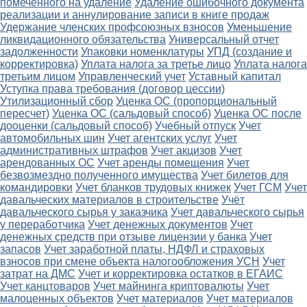
помеченного на удаление
Удаление ошибочного документа
реализации и аннулирование записи в книге продаж
Удержание членских профсоюзных взносов
Уменьшение
ликвидационного обязательства
Универсальный отчет
задолженности
Упаковки номенклатуры
УПД (создание и
корректировка)
Уплата налога за третье лицо
Уплата налога
третьим лицом
Управленческий учет
Уставный капитал
Уступка права требования (договор цессии)
Утилизационный сбор
Уценка ОС (пропорциональный
пересчет)
Уценка ОС (сальдовый способ)
Уценка ОС после
дооценки (сальдовый способ)
Учебный отпуск
Учет
автомобильных шин
Учет агентских услуг
Учет
административных штрафов
Учет акцизов
Учет
арендованных ОС
Учет аренды помещения
Учет
безвозмездно полученного имущества
Учет билетов для
командировки
Учет бланков трудовых книжек
Учет ГСМ
Учет
давальческих материалов в строительстве
Учёт
давальческого сырья у заказчика
Учет давальческого сырья
у переработчика
Учет денежных документов
Учет
денежных средств при отзыве лицензии у банка
Учет
запасов
Учет заработной платы, НДФЛ и страховых
взносов при смене объекта налогообложения УСН
Учет
затрат на ДМС
Учет и корректировка остатков в ЕГАИС
Учет канцтоваров
Учет майнинга криптовалюты
Учет
малоценных объектов
Учет материалов
Учет материалов