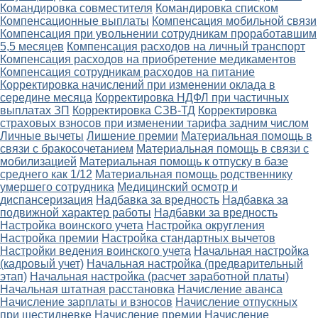
Командировка совместителя
Командировка списком
Компенсационные выплаты
Компенсация мобильной связи
Компенсация при увольнении сотрудникам проработавшим
5,5 месяцев
Компенсация расходов на личный транспорт
Компенсация расходов на приобретение медикаментов
Компенсация сотрудникам расходов на питание
Корректировка начислений при изменении оклада в
середине месяца
Корректировка НДФЛ при частичных
выплатах ЗП
Корректировка СЗВ-ТД
Корректировка
страховых взносов при изменении тарифа задним числом
Личные вычеты
Лишение премии
Материальная помощь в
связи с бракосочетанием
Материальная помощь в связи с
мобилизацией
Материальная помощь к отпуску в базе
среднего как 1/12
Материальная помощь родственнику
умершего сотрудника
Медицинский осмотр и
диспансеризация
Надбавка за вредность
Надбавка за
подвижной характер работы
Надбавки за вредность
Настройка воинского учета
Настройка округления
Настройка премии
Настройка стандартных вычетов
Настройки ведения воинского учета
Начальная настройка
(кадровый учет)
Начальная настройка (предварительный
этап)
Начальная настройка (расчет заработной платы)
Начальная штатная расстановка
Начисление аванса
Начисление зарплаты и взносов
Начисление отпускных
при шестидневке
Начисление премии
Начисление