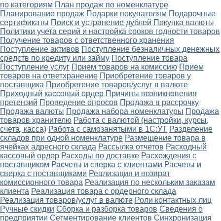
по категориям
План продаж по номенклатуре
Планирование продаж
Подарки покупателям
Подарочные
сертификаты
Поиск и устранение дублей
Покупка валюты
Политики учета серий и настройка сроков годности товаров
Получение товаров с ответственного хранения
Поступление активов
Поступление безналичных денежных
средств по кредиту или займу
Поступление товара
Поступление услуг
Прием товаров на комиссию
Прием
товаров на ответхранение
Приобретение товаров у
поставщика
Приобретение товаров/услуг в валюте
Приходный кассовый ордер
Причины возникновения
претензий
Проведение опросов
Продажа в рассрочку
Продажа валюты
Продажа набора номенклатуры
Продажа
товаров хранителю
Работа с валютой (настройки, курсы,
счета, касса)
Работа с самозанятыми в 1С:УТ
Разделение
складов при одной номенклатуре
Размещение товара в
ячейках адресного склада
Рассылка отчетов
Расходный
кассовый ордер
Расходы по доставке
Расхождения с
поставщиком
Расчеты и сверка с клиентами
Расчеты и
сверка с поставщиками
Реализация и возврат
комиссионного товара
Реализация по нескольким заказам
клиента
Реализация товара с ордерного склада
Реализация товаров/услуг в валюте
Роли контактных лиц
Ручные скидки
Сборка и разборка товаров
Сведения о
предприятии
Сегментирование клиентов
Синхронизация