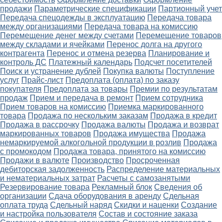
продажи
Параметрические спецификации
Партионный учет
Передача спецодежды в эксплуатацию
Передача товара
между организациями
Передача товара на комиссию
Перемещение денег между счетами
Перемещение товаров
между складами и ячейками
Перенос долга на другого
контрагента
Перенос и отмена резерва
Планирование и
контроль ДС
Платежный календарь
Подсчет посетителей
Поиск и устранение дублей
Покупка валюты
Поступление
услуг
Прайс-лист
Предоплата (оплата) по заказу
покупателя
Предоплата за товары
Премии по результатам
продаж
Прием и передача в ремонт
Прием сотрудника
Прием товаров на комиссию
Приемка маркированного
товара
Продажа по нескольким заказам
Продажа в кредит
Продажа в рассрочку
Продажа валюты
Продажа и возврат
маркированных товаров
Продажа имущества
Продажа
немаркируемой алкогольной продукции в розлив
Продажа
с промокодом
Продажа товара, принятого на комиссию
Продажи в валюте
Производство
Просроченная
дебиторская задолженность
Распределение материальных
и нематериальных затрат
Расчеты с самозанятыми
Резервирование товара
Рекламный блок
Сведения об
организации
Сдача оборудования в аренду
Сдельная
оплата труда
Сдельный наряд
Скидки и наценки
Создание
и настройка пользователя
Состав и состояние заказа