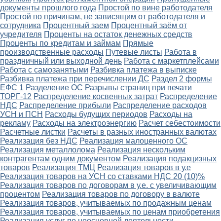
документы прошлого года
Простой по вине работодателя
Простой по причинам, не зависящим от работодателя и
сотрудника
Процентный заем
Процентный заём от
учредителя
Проценты на остаток денежных средств
Проценты по кредитам и займам
Прямые
производственные расходы
Путевые листы
Работа в
праздничный или выходной день
Работа с маркетплейсами
Работа с самозанятыми
Разбивка платежа в выписке
Разбивка платежа при перечислении ДС
Раздел 2 формы
ЕФС 1
Разделение ОС
Разрывы страниц при печати
ТОРГ-12
Распределение косвенных затрат
Распределение
НДС
Распределение прибыли
Распределение расходов
УСН и ПСН
Расходы будущих периодов
Расходы на
рекламу
Расходы на электроэнергию
Расчет себестоимости
Расчетные листки
Расчеты в разных иностранных валютах
Реализация без НДС
Реализация малоценного ОС
Реализация металлолома
Реализация нескольким
контрагентам одним документом
Реализация подакцизных
товаров
Реализация ТМЦ
Реализация товаров в у.е
Реализация товаров на УСН со ставками НДС 20 (10)%
Реализация товаров по договорам в у.е. с увеличивающим
процентом
Реализация товаров по договору в валюте
Реализация товаров, учитываемых по продажным ценам
Реализация товаров, учитываемых по ценам приобретения
Реализация услуг по неосновной деятельности