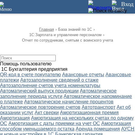
12
Вход
Главная
›
База знаний по 1С
›
1С:Зарплата и управление персоналом
›
Отчет по сотрудникам, снятым с воинского учета
Помощь пользователю
1С Бухгалтерия предприятия
QR-код в счете покупателю
Авансовые отчеты
Авансовые
платежи
Автозаполнение сведений о стаже
Автозаполнение счетов учета номенклатуры
Автоматический выпуск продукции
Автоматическое
заполнение периода услуги
Автоматическое напоминание
о платеже
Автоматическое начисление процентов
Автоматическое повторение счетов
Автотранспорт
Акт об
оказании услуг
Акт сверки
Амортизационная премия
Амортизация
Амортизация на нескольких счетах по одному
ОС
Амортизация с даты приемки на учет ОС
Амортизация
способом уменьшаемого остатка
Аренда помещения
АУСН
и новые настройки в 1С
Банковская гарантия