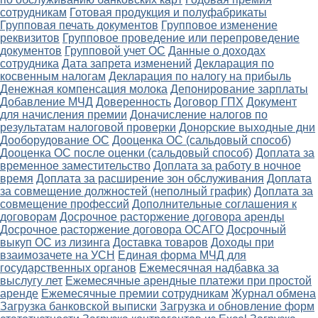
сотрудникам
Готовая продукция и полуфабрикаты
Групповая печать документов
Групповое изменение
реквизитов
Групповое проведение или перепроведение
документов
Групповой учет ОС
Данные о доходах
сотрудника
Дата запрета изменений
Декларация по
косвенным налогам
Декларация по налогу на прибыль
Денежная компенсация молока
Депонирование зарплаты
Добавление МЧД
Доверенность
Договор ГПХ
Документ
для начисления премии
Доначисление налогов по
результатам налоговой проверки
Донорские выходные дни
Дооборудование ОС
Дооценка ОС (сальдовый способ)
Дооценка ОС после оценки (сальдовый способ)
Доплата за
временное заместительство
Доплата за работу в ночное
время
Доплата за расширение зон обслуживания
Доплата
за совмещение должностей (неполный график)
Доплата за
совмещение профессий
Дополнительные соглашения к
договорам
Досрочное расторжение договора аренды
Досрочное расторжение договора ОСАГО
Досрочный
выкуп ОС из лизинга
Доставка товаров
Доходы при
взаимозачете на УСН
Единая форма МЧД для
государственных органов
Ежемесячная надбавка за
выслугу лет
Ежемесячные арендные платежи при простой
аренде
Ежемесячные премии сотрудникам
Журнал обмена
Загрузка банковской выписки
Загрузка и обновление форм