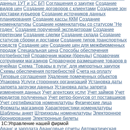
данных 1УТ и 1С БП
Соглашения о закупке
Создание
видов цен
Создание договоров с клиентами
Создание зон
доставки курьеров
Создание источников данных
планирования
Создание кассы ККМ
Создание
номенклатуры
Создание номенклатуры со статусом "Не
годен"
Создание поручений экспедиторам
Создание
претензии
Создание сделки
Создание склада
Создание
статусов сборки и доставки
Создание типов транспортных
средств
Создание цен
Создание цен для межфирменных
продаж
Специальная цена
Способы обеспечения
потребностей
Справочник марки (бренды)
Справочник
сотрудники магазинов
Справочное размещение товаров в
ячейках
Схема "Товары в пути" для импортных закупок
Схемы обеспечения потребностей
Счета на оплату
Типовые соглашения
Удаление помеченных объектов
Упаковка
Услуги сторонних организаций
Установка даты
запрета загрузки данных
Установка даты запрета
изменения данных
Учет агентских услуг
Учет займов
Учет
кредитов полученных
Учет ретро-бонусов от поставщиков
Учет сертификатов номенклатуры
Физические лица
Форматы магазинов
Характеристики номенклатуры
Шаблоны анкет
Штрихкоды номенклатуры
Электронное
бронирование
Электронные билеты
1С:Управление нашей фирмой
Аванс и зарплата
Авансовые отчеты
Автоматическая