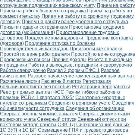
сотрудников подлежащих воинскому учету
Прием на работу
Прием на работу бывшего сотрудника
Прием на работу по
совместительству
Прием на работу по срочному трудовому
договору
Прием на работу ранее уволенного сотрудника
Призы и подарки сотрудникам
Приостановка трудового
договора (мобилизация)
Приостановление трудовых
договоров
Продление командировки
Продление контракта
(договора)
Продление отпуска по болезни
Производственный календарь
Произвольные справки
Простой по вине работодателя
Простой по вине сотрудника
Профсоюзные взносы
Прочие доходы
Работа в выходные
и праздники
Работа в выходные, праздники и сверхурочно
Работа сверхурочно
Раздел 2 формы ЕФС 1
Разовое
начисление
Разовое начисление компенсационных выплат
Расчетные листки
Расчетный листок
Регистрация
больничного листа без пособия
Регистрация переработки
Реестр прямых выплат ФСС
Режим гибкого рабочего
времени
РСВ с 1 квартала 2025г
Санаторно-курортные
путевки сотрудникам
Сведения о воинском учете
Сведения
об инвалидности сотрудника
Сведения об организации
Сверка с военным комиссариатом
Сверка с документами
воинского учета
Северный отпуск
Северный отпуск при
вахтовом методе работы
СЗВ-ТД
Синхронизация данных
1С ЗУП и 1С БП
Совмещение ГПХ и трудового договора