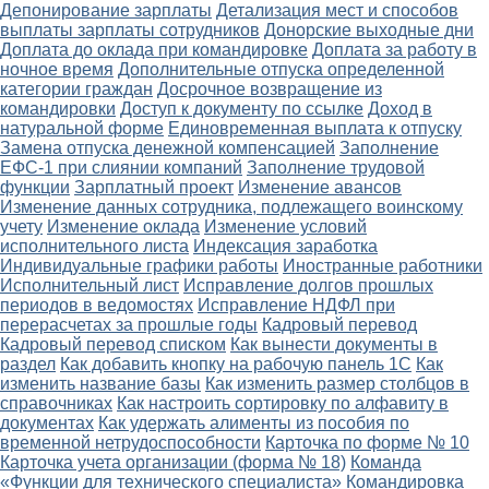
Депонирование зарплаты
Детализация мест и способов
выплаты зарплаты сотрудников
Донорские выходные дни
Доплата до оклада при командировке
Доплата за работу в
ночное время
Дополнительные отпуска определенной
категории граждан
Досрочное возвращение из
командировки
Доступ к документу по ссылке
Доход в
натуральной форме
Единовременная выплата к отпуску
Замена отпуска денежной компенсацией
Заполнение
ЕФС-1 при слиянии компаний
Заполнение трудовой
функции
Зарплатный проект
Изменение авансов
Изменение данных сотрудника, подлежащего воинскому
учету
Изменение оклада
Изменение условий
исполнительного листа
Индексация заработка
Индивидуальные графики работы
Иностранные работники
Исполнительный лист
Исправление долгов прошлых
периодов в ведомостях
Исправление НДФЛ при
перерасчетах за прошлые годы
Кадровый перевод
Кадровый перевод списком
Как вынести документы в
раздел
Как добавить кнопку на рабочую панель 1С
Как
изменить название базы
Как изменить размер столбцов в
справочниках
Как настроить сортировку по алфавиту в
документах
Как удержать алименты из пособия по
временной нетрудоспособности
Карточка по форме № 10
Карточка учета организации (форма № 18)
Команда
«Функции для технического специалиста»
Командировка