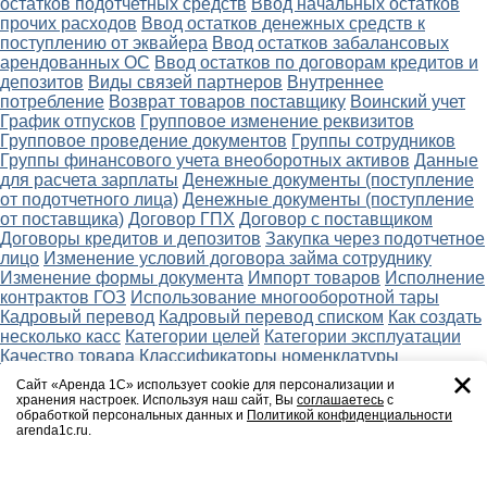
остатков подотчетных средств
Ввод начальных остатков
прочих расходов
Ввод остатков денежных средств к
поступлению от эквайера
Ввод остатков забалансовых
арендованных ОС
Ввод остатков по договорам кредитов и
депозитов
Виды связей партнеров
Внутреннее
потребление
Возврат товаров поставщику
Воинский учет
График отпусков
Групповое изменение реквизитов
Групповое проведение документов
Группы сотрудников
Группы финансового учета внеоборотных активов
Данные
для расчета зарплаты
Денежные документы (поступление
от подотчетного лица)
Денежные документы (поступление
от поставщика)
Договор ГПХ
Договор с поставщиком
Договоры кредитов и депозитов
Закупка через подотчетное
лицо
Изменение условий договора займа сотруднику
Изменение формы документа
Импорт товаров
Исполнение
контрактов ГОЗ
Использование многооборотной тары
Кадровый перевод
Кадровый перевод списком
Как создать
несколько касс
Категории целей
Категории эксплуатации
Качество товара
Классификаторы номенклатуры
Классификация задолженности
Коллекции товаров
Сайт «Аренда 1С» использует cookie для персонализации и
Командировка
Командировка списком
Контроль
хранения настроек. Используя наш сайт, Вы
соглашаетесь
с
уникальности номенклатуры
Листок сообщений об
обработкой персональных данных и
Политикой конфиденциальности
arenda1c.ru.
изменениях в воинском учете
Лица с правом подписи
Лицевые счета сотрудников
Материальная помощь к
отпуску
Материальная помощь сотрудникам
Мониторинг