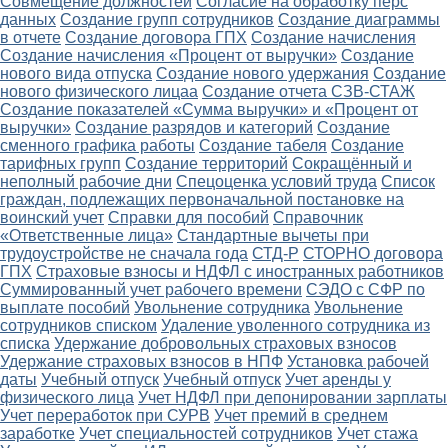
Совмещение должностей
Согласие на обработку перс
данных
Создание групп сотрудников
Создание диаграммы
в отчете
Создание договора ГПХ
Создание начисления
Создание начисления «Процент от выручки»
Создание
нового вида отпуска
Создание нового удержания
Создание
нового физического лицаа
Создание отчета СЗВ-СТАЖ
Создание показателей «Сумма выручки» и «Процент от
выручки»
Создание разрядов и категорий
Создание
сменного графика работы
Создание табеля
Создание
тарифных групп
Создание территорий
Сокращённый и
неполный рабочие дни
Спецоценка условий труда
Список
граждан, подлежащих первоначальной постановке на
воинский учет
Справки для пособий
Справочник
«Ответственные лица»
Стандартные вычеты при
трудоустройстве не сначала года
СТД-Р
СТОРНО договора
ГПХ
Страховые взносы и НДФЛ с иностранных работников
Суммированный учет рабочего времени
СЭДО с СФР по
выплате пособий
Увольнение сотрудника
Увольнение
сотрудников списком
Удаление уволенного сотрудника из
списка
Удержание добровольных страховых взносов
Удержание страховых взносов в НПФ
Установка рабочей
даты
Учебный отпуск
Учебный отпуск
Учет аренды у
физического лица
Учет НДФЛ при депонировании зарплаты
Учет переработок при СУРВ
Учет премий в среднем
заработке
Учет специальностей сотрудников
Учет стажа