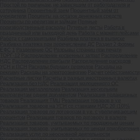
Простой по причинам, не зависящим от работодателя и
сотрудника
Процентный заем
Процентный заём от
учредителя
Проценты на остаток денежных средств
Проценты по кредитам и займам
Прямые
производственные расходы
Путевые листы
Работа в
праздничный или выходной день
Работа с маркетплейсами
Работа с самозанятыми
Разбивка платежа в выписке
Разбивка платежа при перечислении ДС
Раздел 2 формы
ЕФС 1
Разделение ОС
Разрывы страниц при печати
ТОРГ-12
Распределение косвенных затрат
Распределение
НДС
Распределение прибыли
Распределение расходов
УСН и ПСН
Расходы будущих периодов
Расходы на
рекламу
Расходы на электроэнергию
Расчет себестоимости
Расчетные листки
Расчеты в разных иностранных валютах
Реализация без НДС
Реализация малоценного ОС
Реализация металлолома
Реализация нескольким
контрагентам одним документом
Реализация подакцизных
товаров
Реализация ТМЦ
Реализация товаров в у.е
Реализация товаров на УСН со ставками НДС 20 (10)%
Реализация товаров по договорам в у.е. с увеличивающим
процентом
Реализация товаров по договору в валюте
Реализация товаров, учитываемых по продажным ценам
Реализация товаров, учитываемых по ценам приобретения
Реализация услуг по неосновной деятельности
Регистрация продавцом счет-фактур в отдельных случаях