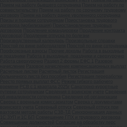
Прием на работу бывшего сотрудника
Прием на работу по
совместительству
Прием на работу по срочному трудовому
договору
Прием на работу ранее уволенного сотрудника
Призы и подарки сотрудникам
Приостановка трудового
договора (мобилизация)
Приостановление трудовых
договоров
Продление командировки
Продление контракта
(договора)
Продление отпуска по болезни
Производственный календарь
Произвольные справки
Простой по вине работодателя
Простой по вине сотрудника
Профсоюзные взносы
Прочие доходы
Работа в выходные
и праздники
Работа в выходные, праздники и сверхурочно
Работа сверхурочно
Раздел 2 формы ЕФС 1
Разовое
начисление
Разовое начисление компенсационных выплат
Расчетные листки
Расчетный листок
Регистрация
больничного листа без пособия
Регистрация переработки
Реестр прямых выплат ФСС
Режим гибкого рабочего
времени
РСВ с 1 квартала 2025г
Санаторно-курортные
путевки сотрудникам
Сведения о воинском учете
Сведения
об инвалидности сотрудника
Сведения об организации
Сверка с военным комиссариатом
Сверка с документами
воинского учета
Северный отпуск
Северный отпуск при
вахтовом методе работы
СЗВ-ТД
Синхронизация данных
1С ЗУП и 1С БП
Совмещение ГПХ и трудового договора
Совмещение должностей
Согласие на обработку перс