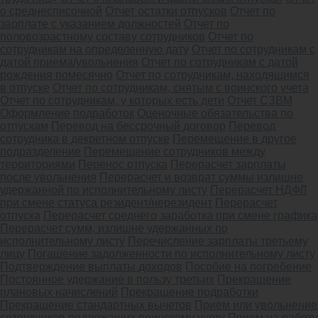
о среднесписочной
Отчет остатки отпусков
Отчет по
зарплате с указанием должностей
Отчет по
половозрастному составу сотрудников
Отчет по
сотрудникам на определенную дату
Отчет по сотрудникам с
датой приема/увольнения
Отчет по сотрудникам с датой
рождения помесячно
Отчет по сотрудникам, находящимся
в отпуске
Отчет по сотрудникам, снятым с воинского учета
Отчет по сотрудникам, у которых есть дети
Отчет СЗВМ
Оформление подработок
Оценочные обязательства по
отпускам
Перевод на бессрочный договор
Перевод
сотрудника в декретном отпуске
Перемещение в другое
подразделение
Перемещение сотрудников между
территориями
Перенос отпуска
Перерасчет зарплаты
после увольнения
Перерасчет и возврат суммы излишне
удержанной по исполнительному листу
Перерасчет НДФЛ
при смене статуса резидент/нерезидент
Перерасчет
отпуска
Перерасчет среднего заработка при смене графика
Перерасчет сумм, излишне удержанных по
исполнительному листу
Перечисление зарплаты третьему
лицу
Погашение задолженности по исполнительному листу
Подтверждение выплаты доходов
Пособие на погребение
Постоянное удержание в пользу третьих
Прекращение
плановых начислений
Прекращение подработки
Прекращение стандартных вычетов
Прием или увольнение
сотрудников подлежащих воинскому учету
Прием на работу