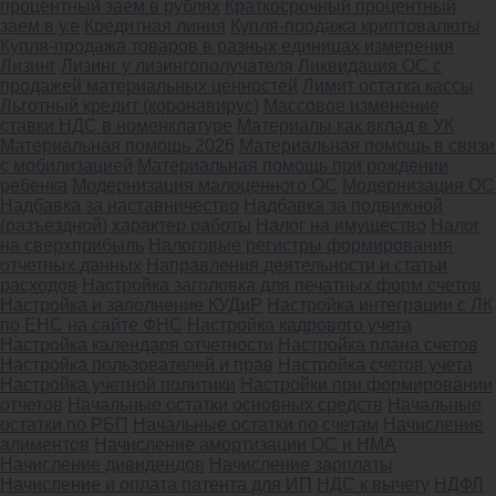
процентный заем в рублях
Краткосрочный процентный
заем в у.е
Кредитная линия
Купля-продажа криптовалюты
Купля-продажа товаров в разных единицах измерения
Лизинг
Лизинг у лизингополучателя
Ликвидация ОС с
продажей материальных ценностей
Лимит остатка кассы
Льготный кредит (коронавирус)
Массовое изменение
ставки НДС в номенклатуре
Материалы как вклад в УК
Материальная помощь 2026
Материальная помощь в связи
с мобилизацией
Материальная помощь при рождении
ребенка
Модернизация малоценного ОС
Модернизация ОС
Надбавка за наставничество
Надбавка за подвижной
(разъездной) характер работы
Налог на имущество
Налог
на сверхприбыль
Налоговые регистры формирования
отчетных данных
Направления деятельности и статьи
расходов
Настройка заголовка для печатных форм счетов
Настройка и заполнение КУДиР
Настройка интеграции с ЛК
по ЕНС на сайте ФНС
Настройка кадрового учета
Настройка календаря отчетности
Настройка плана счетов
Настройка пользователей и прав
Настройка счетов учета
Настройка учетной политики
Настройки при формировании
отчетов
Начальные остатки основных средств
Начальные
остатки по РБП
Начальные остатки по счетам
Начисление
алиментов
Начисление амортизации ОС и НМА
Начисление дивидендов
Начисление зарплаты
Начисление и оплата патента для ИП
НДС к вычету
НДФЛ