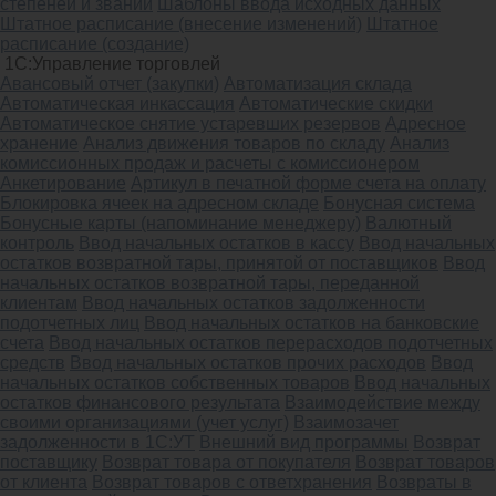
степеней и званий
Шаблоны ввода исходных данных
Штатное расписание (внесение изменений)
Штатное
расписание (создание)
1С:Управление торговлей
Авансовый отчет (закупки)
Автоматизация склада
Автоматическая инкассация
Автоматические скидки
Автоматическое снятие устаревших резервов
Адресное
хранение
Анализ движения товаров по складу
Анализ
комиссионных продаж и расчеты с комиссионером
Анкетирование
Артикул в печатной форме счета на оплату
Блокировка ячеек на адресном складе
Бонусная система
Бонусные карты (напоминание менеджеру)
Валютный
контроль
Ввод начальных остатков в кассу
Ввод начальных
остатков возвратной тары, принятой от поставщиков
Ввод
начальных остатков возвратной тары, переданной
клиентам
Ввод начальных остатков задолженности
подотчетных лиц
Ввод начальных остатков на банковские
счета
Ввод начальных остатков перерасходов подотчетных
средств
Ввод начальных остатков прочих расходов
Ввод
начальных остатков собственных товаров
Ввод начальных
остатков финансового результата
Взаимодействие между
своими организациями (учет услуг)
Взаимозачет
задолженности в 1С:УТ
Внешний вид программы
Возврат
поставщику
Возврат товара от покупателя
Возврат товаров
от клиента
Возврат товаров с ответхранения
Возвраты в