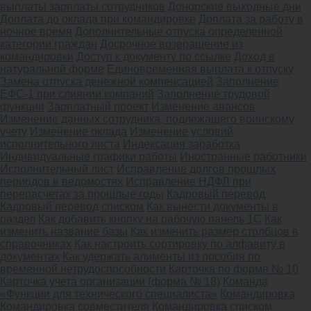
выплаты зарплаты сотрудников
Донорские выходные дни
Доплата до оклада при командировке
Доплата за работу в
ночное время
Дополнительные отпуска определенной
категории граждан
Досрочное возвращение из
командировки
Доступ к документу по ссылке
Доход в
натуральной форме
Единовременная выплата к отпуску
Замена отпуска денежной компенсацией
Заполнение
ЕФС-1 при слиянии компаний
Заполнение трудовой
функции
Зарплатный проект
Изменение авансов
Изменение данных сотрудника, подлежащего воинскому
учету
Изменение оклада
Изменение условий
исполнительного листа
Индексация заработка
Индивидуальные графики работы
Иностранные работники
Исполнительный лист
Исправление долгов прошлых
периодов в ведомостях
Исправление НДФЛ при
перерасчетах за прошлые годы
Кадровый перевод
Кадровый перевод списком
Как вынести документы в
раздел
Как добавить кнопку на рабочую панель 1С
Как
изменить название базы
Как изменить размер столбцов в
справочниках
Как настроить сортировку по алфавиту в
документах
Как удержать алименты из пособия по
временной нетрудоспособности
Карточка по форме № 10
Карточка учета организации (форма № 18)
Команда
«Функции для технического специалиста»
Командировка
Командировка совместителя
Командировка списком