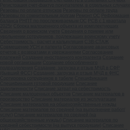
Регистрация счет-фактур покупателем, в отдельных случаях
Резервы по оплате отпусков
Резервы по оплате труда
Резервы по сомнительным долгам
Ремонт ОС
Реформация
баланса
РНПТ по прослеживаемым ОС
РСВ с 1 квартала
2025г
Сборка малоценного объекта из комплектующих
Сведения о воинском учете
Сведения о приеме или
увольнении сотрудников, подлежащих воинскому учету
Себестоимость - расчет и калькуляция
СЗВ-СТАЖ
Совмещение УСН и патента
Согласование авансовых
отчетов с возвратами и удержаниями
Согласование
платежей
Создание иностранного контрагента
Создание
новой организации
Создание обособленного
подразделения
Создание, загрузка и отзыв МЧД в СФР
(бывший ФСС)
Создание, загрузка и отзыв МЧД в ФНС
Сортировка сотрудников в табеле
Спецификация
Спецификация готовой продукции
Списание
задолженности
Списание затрат на себестоимость
Списание малоценных объектов
Списание материалов в
производство
Списание материалов из эксплуатации
Списание материалов на общехозяйственные нужды
Списание материалов по средней (на выполнение работ/
услуг)
Списание материалов по средней (на
общехозяйственные нужды)
Списание материалов по
средней себестоимости (на выпуск продукции)
Списание