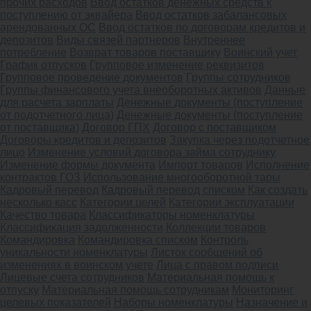
прочих расходов
Ввод остатков денежных средств к
поступлению от эквайера
Ввод остатков забалансовых
арендованных ОС
Ввод остатков по договорам кредитов и
депозитов
Виды связей партнеров
Внутреннее
потребление
Возврат товаров поставщику
Воинский учет
График отпусков
Групповое изменение реквизитов
Групповое проведение документов
Группы сотрудников
Группы финансового учета внеоборотных активов
Данные
для расчета зарплаты
Денежные документы (поступление
от подотчетного лица)
Денежные документы (поступление
от поставщика)
Договор ГПХ
Договор с поставщиком
Договоры кредитов и депозитов
Закупка через подотчетное
лицо
Изменение условий договора займа сотруднику
Изменение формы документа
Импорт товаров
Исполнение
контрактов ГОЗ
Использование многооборотной тары
Кадровый перевод
Кадровый перевод списком
Как создать
несколько касс
Категории целей
Категории эксплуатации
Качество товара
Классификаторы номенклатуры
Классификация задолженности
Коллекции товаров
Командировка
Командировка списком
Контроль
уникальности номенклатуры
Листок сообщений об
изменениях в воинском учете
Лица с правом подписи
Лицевые счета сотрудников
Материальная помощь к
отпуску
Материальная помощь сотрудникам
Мониторинг
целевых показателей
Наборы номенклатуры
Назначение и