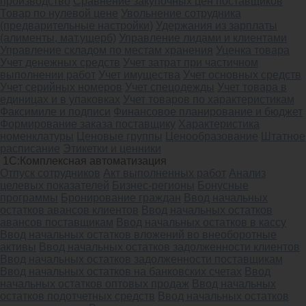
производство
Сравнение закупочных цен поставщиков
Товар по нулевой цене
Увольнение сотрудника
(предварительные настройки)
Удержания из зарплаты
(алименты, мат.ущерб)
Управление лидами и клиентами
Управление складом по местам хранения
Уценка товара
Учет денежных средств
Учет затрат при частичном
выполнении работ
Учет имущества
Учет основных средств
Учет серийных номеров
Учет спецодежды
Учет товара в
единицах и в упаковках
Учет товаров по характеристикам
Факсимиле и подписи
Финансовое планирование и бюджет
Формирование заказа поставщику
Характеристика
номенклатуры
Ценовые группы
Ценообразование
Штатное
расписание
Этикетки и ценники
1С:Комплексная автоматизация
Oтпуск сотрудников
Акт выполненных работ
Анализ
целевых показателей
Бизнес-регионы
Бонусные
программы
Бронирование граждан
Ввод начальных
остатков авансов клиентов
Ввод начальных остатков
авансов поставщикам
Ввод начальных остатков в кассу
Ввод начальных остатков вложений во внеоборотные
активы
Ввод начальных остатков задолженности клиентов
Ввод начальных остатков задолженности поставщикам
Ввод начальных остатков на банковских счетах
Ввод
начальных остатков оптовых продаж
Ввод начальных
остатков подотчетных средств
Ввод начальных остатков