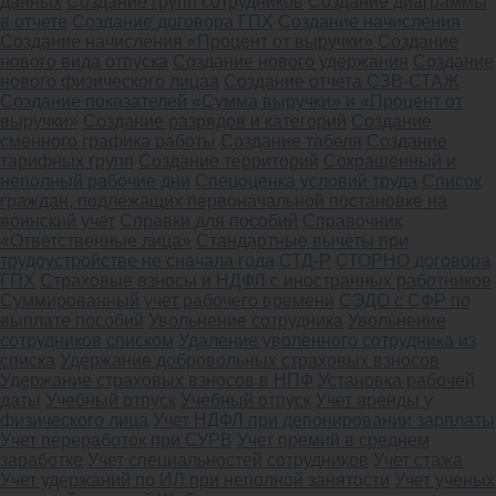
данных
Создание групп сотрудников
Создание диаграммы
в отчете
Создание договора ГПХ
Создание начисления
Создание начисления «Процент от выручки»
Создание
нового вида отпуска
Создание нового удержания
Создание
нового физического лицаа
Создание отчета СЗВ-СТАЖ
Создание показателей «Сумма выручки» и «Процент от
выручки»
Создание разрядов и категорий
Создание
сменного графика работы
Создание табеля
Создание
тарифных групп
Создание территорий
Сокращённый и
неполный рабочие дни
Спецоценка условий труда
Список
граждан, подлежащих первоначальной постановке на
воинский учет
Справки для пособий
Справочник
«Ответственные лица»
Стандартные вычеты при
трудоустройстве не сначала года
СТД-Р
СТОРНО договора
ГПХ
Страховые взносы и НДФЛ с иностранных работников
Суммированный учет рабочего времени
СЭДО с СФР по
выплате пособий
Увольнение сотрудника
Увольнение
сотрудников списком
Удаление уволенного сотрудника из
списка
Удержание добровольных страховых взносов
Удержание страховых взносов в НПФ
Установка рабочей
даты
Учебный отпуск
Учебный отпуск
Учет аренды у
физического лица
Учет НДФЛ при депонировании зарплаты
Учет переработок при СУРВ
Учет премий в среднем
заработке
Учет специальностей сотрудников
Учет стажа
Учет удержаний по ИЛ при неполной занятости
Учет ученых