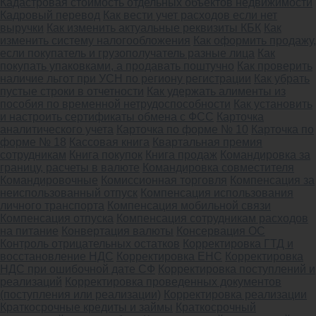
Кадастровая стоимость отдельных объектов недвижимости
Кадровый перевод
Как вести учет расходов если нет
выручки
Как изменить актуальные реквизиты КБК
Как
изменить систему налогообложения
Как оформить продажу,
если покупатель и грузополучатель разные лица
Как
покупать упаковками, а продавать поштучно
Как проверить
наличие льгот при УСН по региону регистрации
Как убрать
пустые строки в отчетности
Как удержать алименты из
пособия по временной нетрудоспособности
Как установить
и настроить сертификаты обмена с ФСС
Карточка
аналитического учета
Карточка по форме № 10
Карточка по
форме № 18
Кассовая книга
Квартальная премия
сотрудникам
Книга покупок
Книга продаж
Командировка за
границу, расчеты в валюте
Командировка совместителя
Командировочные
Комиссионная торговля
Компенсация за
неиспользованный отпуск
Компенсация использования
личного транспорта
Компенсация мобильной связи
Компенсация отпуска
Компенсация сотрудникам расходов
на питание
Конвертация валюты
Консервация ОС
Контроль отрицательных остатков
Корректировка ГТД и
восстановление НДС
Корректировка ЕНС
Корректировка
НДС при ошибочной дате СФ
Корректировка поступлений и
реализаций
Корректировка проведенных документов
(поступления или реализации)
Корректировка реализации
Краткосрочные кредиты и займы
Краткосрочный