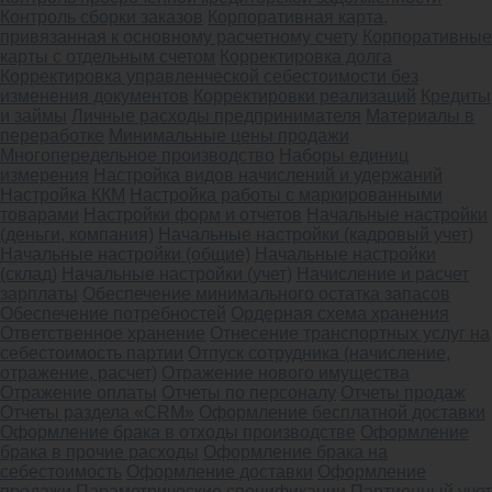
Контроль сборки заказов
Корпоративная карта,
привязанная к основному расчетному счету
Корпоративные
карты с отдельным счетом
Корректировка долга
Корректировка управленческой себестоимости без
изменения документов
Корректировки реализаций
Кредиты
и займы
Личные расходы предпринимателя
Материалы в
переработке
Минимальные цены продажи
Многопередельное производство
Наборы единиц
измерения
Настройка видов начислений и удержаний
Настройка ККМ
Настройка работы с маркированными
товарами
Настройки форм и отчетов
Начальные настройки
(деньги, компания)
Начальные настройки (кадровый учет)
Начальные настройки (общие)
Начальные настройки
(склад)
Начальные настройки (учет)
Начисление и расчет
зарплаты
Обеспечение минимального остатка запасов
Обеспечение потребностей
Ордерная схема хранения
Ответственное хранение
Отнесение транспортных услуг на
себестоимость партии
Отпуск сотрудника (начисление,
отражение, расчет)
Отражение нового имущества
Отражение оплаты
Отчеты по персоналу
Отчеты продаж
Отчеты раздела «CRM»
Оформление бесплатной доставки
Оформление брака в отходы производстве
Оформление
брака в прочие расходы
Оформление брака на
себестоимость
Оформление доставки
Оформление
продажи
Параметрические спецификации
Партионный учет