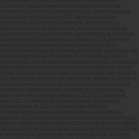
Групповая печать документов
Групповое изменение
реквизитов
Групповое проведение или перепроведение
документов
Групповой учет ОС
Данные о доходах
сотрудника
Дата запрета изменений
Декларация по
косвенным налогам
Декларация по налогу на прибыль
Денежная компенсация молока
Депонирование зарплаты
Добавление МЧД
Доверенность
Договор ГПХ
Документ
для начисления премии
Доначисление налогов по
результатам налоговой проверки
Донорские выходные дни
Дооборудование ОС
Дооценка ОС (сальдовый способ)
Дооценка ОС после оценки (сальдовый способ)
Доплата за
временное заместительство
Доплата за работу в ночное
время
Доплата за расширение зон обслуживания
Доплата
за совмещение должностей (неполный график)
Доплата за
совмещение профессий
Дополнительные соглашения к
договорам
Досрочное расторжение договора аренды
Досрочное расторжение договора ОСАГО
Досрочный
выкуп ОС из лизинга
Доставка товаров
Доходы при
взаимозачете на УСН
Единая форма МЧД для
государственных органов
Ежемесячная надбавка за
выслугу лет
Ежемесячные арендные платежи при простой
аренде
Ежемесячные премии сотрудникам
Журнал обмена
Загрузка банковской выписки
Загрузка и обновление форм
статотчетности
Загрузка контрагентов из Excel
Загрузка