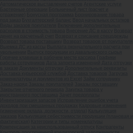
Автоматическое выставление счетов
Агентские услуги
Бартерные операции
Больничный лист (расчет и
отражение)
Бонусная программа
Бронирование товара
под заказ
Бухгалтерский баланс
Ввод начальных остатков
Виды заказов покупателя
Включение дополнительных
расходов в стоимость товара
Внесение ДС в кассу
Возврат
денег на расчетный счет
Возврат и списание спецодежды
Возврат товара поставщику
Возврат товаров от покупателя
Выемка ДС из кассы
Выплата окончательного расчета при
увольнении
Выпуск продукции из давальческого сырья
Горячие клавиши в рабочем месте кассира
Графики
работы сотрудников
Дата запрета изменений
Дата отгрузки
в заказе
Документы отгрузки
Дополнительные реквизиты
Доставка курьерской службой
Доставка товаров
Загрузка
номенклатуры и документов из Excel
Займ сотруднику
Заказ-наряд
Заказы покупателей
Заказы поставщику
Закрытие отчетного периода
Закупка товара у
иностранного поставщика
Зачет предоплаты
Инвентаризация запасов
Исправление ошибок учета
доходов при смешанных продажах
Кадровые изменения
(изменение оклада, должности, отдела)
Калькуляция
заказов
Калькуляция себестоимости продукции (плановая и
фактическая)
Категории и типы номенклатуры
Компенсация за неиспользованный отпуск
Контрагенты
Контроль просроченной кредиторской задолженности