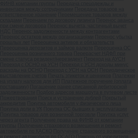
ФИНВ компании группы
Передача спецодежды и
инвентаря между сотрудниками
Передача товаров на
ответственное хранение
Перемещение товаров между
складами
Перенаем по договору лизинга
Перенос аванса
при смене договора
Перенос вычета, частичный вычет
НДС
Перенос задолженности между контрагентами
Перенос остатков между организациями
Перенос убытка
прошлых лет
Переоценка активов и обязательств
Переоценка депозитов и займов валюте
Переоценка ОС
Переоценка розничного товара
Перерасчет НДФЛ при
смене статуса резидент/нерезидент
Переход на АУСН
Переход с ОСНО на УСН
Переход с УСН доходы минус
расходы на ОСНО
Переход с УСН на ОСН
Периодическое
выставление счетов
Печать этикеток и ценников
Платежки
на уплату налогов для ИП
Платежное поручение (оплата
поставщику)
Погашение ранее списанной дебиторской
задолженности
Подбор адресов маршрута в путевом листе
Пожертвования
Поиск и устранение дублей
Покрытый
аккредитив
Покупка автомобиля у физического лица
Покупка доли в УК
Покупка ОС бывших в эксплуатации
Покупка товаров для розничной торговли
Покупка услуг
через агента
Получение права на ФИНВ от компании
группы
Получение страхового возмещения и ремонт
автомобиля по КАСКО
Получение страхового возмещения
и ремонт автомобиля по ОСАГО
Помощь от учредителя