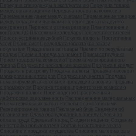
Передача спецодежды в эксплуатацию
Передача товара
между организациями
Передача товара на комиссию
Перемещение денег между счетами
Перемещение товаров
между складами и ячейками
Перенос долга на другого
контрагента
Перенос и отмена резерва
Планирование и
контроль ДС
Платежный календарь
Подсчет посетителей
Поиск и устранение дублей
Покупка валюты
Поступление
услуг
Прайс-лист
Предоплата (оплата) по заказу
покупателя
Предоплата за товары
Премии по результатам
продаж
Прием и передача в ремонт
Прием сотрудника
Прием товаров на комиссию
Приемка маркированного
товара
Продажа по нескольким заказам
Продажа в кредит
Продажа в рассрочку
Продажа валюты
Продажа и возврат
маркированных товаров
Продажа имущества
Продажа
немаркируемой алкогольной продукции в розлив
Продажа
с промокодом
Продажа товара, принятого на комиссию
Продажи в валюте
Производство
Просроченная
дебиторская задолженность
Распределение материальных
и нематериальных затрат
Расчеты с самозанятыми
Резервирование товара
Рекламный блок
Сведения об
организации
Сдача оборудования в аренду
Сдельная
оплата труда
Сдельный наряд
Скидки и наценки
Создание
и настройка пользователя
Состав и состояние заказа
Списание и продажа имущества
Списание материалов в