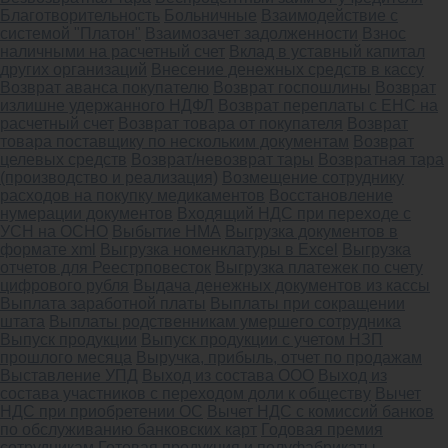
Благотворительность
Больничные
Взаимодействие с
системой "Платон"
Взаимозачет задолженности
Взнос
наличными на расчетный счет
Вклад в уставный капитал
других организаций
Внесение денежных средств в кассу
Возврат аванса покупателю
Возврат госпошлины
Возврат
излишне удержанного НДФЛ
Возврат переплаты с ЕНС на
расчетный счет
Возврат товара от покупателя
Возврат
товара поставщику по нескольким документам
Возврат
целевых средств
Возврат/невозврат тары
Возвратная тара
(производство и реализация)
Возмещение сотруднику
расходов на покупку медикаментов
Восстановление
нумерации документов
Входящий НДС при переходе с
УСН на ОСНО
Выбытие НМА
Выгрузка документов в
формате xml
Выгрузка номенклатуры в Excel
Выгрузка
отчетов для Реестрповесток
Выгрузка платежек по счету
цифрового рубля
Выдача денежных документов из кассы
Выплата заработной платы
Выплаты при сокращении
штата
Выплаты родственникам умершего сотрудника
Выпуск продукции
Выпуск продукции с учетом НЗП
прошлого месяца
Выручка, прибыль, отчет по продажам
Выставление УПД
Выход из состава ООО
Выход из
состава участников с переходом доли к обществу
Вычет
НДС при приобретении ОС
Вычет НДС с комиссий банков
по обслуживанию банковских карт
Годовая премия
сотрудникам
Готовая продукция и полуфабрикаты