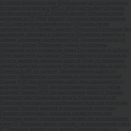
от печати бумажного чека
Отображение автора документа
Отправка отчетности в ФНС с МЧД (настройки)
Отправка
писем напрямую из 1С (Google аккаунт)
Отправка писем
напрямую из 1С (Mail аккаунт)
Отправка писем напрямую
из 1С (для корпоративной почты)
Отправка писем
напрямую из 1С (Яндекс аккаунт)
Отпускные
Отпускные без
выделения северных и районного
Отражение кредитов и
займов
Отражение начисления НДС
Отражение оплат по
договору цессии
Отражение уплаты госпошлины
Отражение услуг и комиссии банка
Отстранение от работы
Отчет комитенту на покупку
Отчет комитенту по продажам
Отчет о движении денежных средств
Отчет по продажам,
обороту, выручке и прибыли
Отчет производства за смену
Отчетность ИП на патенте
Оформление на работу по
патенту
Оформление сотрудника на неполный рабочий
Оценка НЗП при выполнении работ (вне зависимости от
выручки)
Оценка НЗП при выполнении работ (с учетом
выручки)
Оценка НПЗ при выполнении работ (с этапами
номенклатуры)
Ошибочные оплаты
Партионный учет
Патентная система налогообложения
Пени при просрочке
платежа
Перевод авансов в безнадежную дебиторку
Перевод сотрудника с внешнего совместительства
Переводы между банковскими счетами без использования
счета 57
Переводы между счетами с использованием счета
57
Передача имущества в аренду
Передача права на