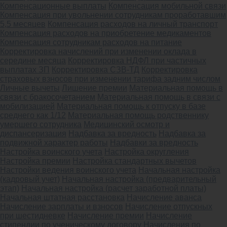
Компенсационные выплаты
Компенсация мобильной связи
Компенсация при увольнении сотрудникам проработавшим
5,5 месяцев
Компенсация расходов на личный транспорт
Компенсация расходов на приобретение медикаментов
Компенсация сотрудникам расходов на питание
Корректировка начислений при изменении оклада в
середине месяца
Корректировка НДФЛ при частичных
выплатах ЗП
Корректировка СЗВ-ТД
Корректировка
страховых взносов при изменении тарифа задним числом
Личные вычеты
Лишение премии
Материальная помощь в
связи с бракосочетанием
Материальная помощь в связи с
мобилизацией
Материальная помощь к отпуску в базе
среднего как 1/12
Материальная помощь родственнику
умершего сотрудника
Медицинский осмотр и
диспансеризация
Надбавка за вредность
Надбавка за
подвижной характер работы
Надбавки за вредность
Настройка воинского учета
Настройка округления
Настройка премии
Настройка стандартных вычетов
Настройки ведения воинского учета
Начальная настройка
(кадровый учет)
Начальная настройка (предварительный
этап)
Начальная настройка (расчет заработной платы)
Начальная штатная расстановка
Начисление аванса
Начисление зарплаты и взносов
Начисление отпускных
при шестидневке
Начисление премии
Начисление
стипендии по ученическому договору
Начисления по