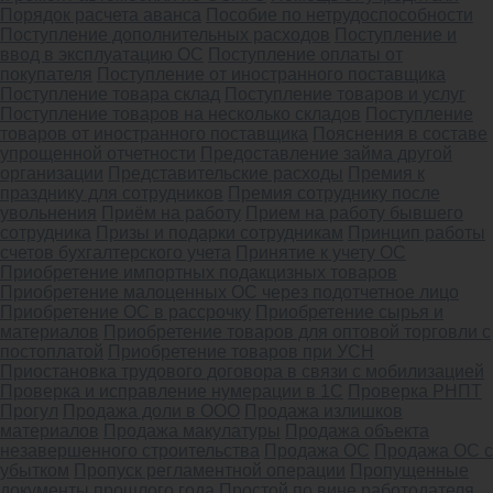
Порядок расчета аванса
Пособие по нетрудоспособности
Поступление дополнительных расходов
Поступление и
ввод в эксплуатацию ОС
Поступление оплаты от
покупателя
Поступление от иностранного поставщика
Поступление товара склад
Поступление товаров и услуг
Поступление товаров на несколько складов
Поступление
товаров от иностранного поставщика
Пояснения в составе
упрощенной отчетности
Предоставление займа другой
организации
Представительские расходы
Премия к
празднику для сотрудников
Премия сотруднику после
увольнения
Приём на работу
Прием на работу бывшего
сотрудника
Призы и подарки сотрудникам
Принцип работы
счетов бухгалтерского учета
Принятие к учету ОС
Приобретение импортных подакцизных товаров
Приобретение малоценных ОС через подотчетное лицо
Приобретение ОС в рассрочку
Приобретение сырья и
материалов
Приобретение товаров для оптовой торговли с
постоплатой
Приобретение товаров при УСН
Приостановка трудового договора в связи с мобилизацией
Проверка и исправление нумерации в 1С
Проверка РНПТ
Прогул
Продажа доли в ООО
Продажа излишков
материалов
Продажа макулатуры
Продажа объекта
незавершенного строительства
Продажа ОС
Продажа ОС с
убытком
Пропуск регламентной операции
Пропущенные
документы прошлого года
Простой по вине работодателя