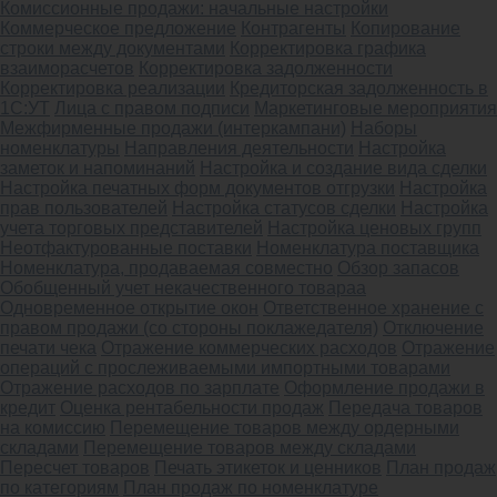
Комиссионные продажи: начальные настройки
Коммерческое предложение
Контрагенты
Копирование
строки между документами
Корректировка графика
взаиморасчетов
Корректировка задолженности
Корректировка реализации
Кредиторская задолженность в
1С:УТ
Лица с правом подписи
Маркетинговые мероприятия
Межфирменные продажи (интеркампани)
Наборы
номенклатуры
Направления деятельности
Настройка
заметок и напоминаний
Настройка и создание вида сделки
Настройка печатных форм документов отгрузки
Настройка
прав пользователей
Настройка статусов сделки
Настройка
учета торговых представителей
Настройка ценовых групп
Неотфактурованные поставки
Номенклатура поставщика
Номенклатура, продаваемая совместно
Обзор запасов
Обобщенный учет некачественного товараа
Одновременное открытие окон
Ответственное хранение с
правом продажи (со стороны поклажедателя)
Отключение
печати чека
Отражение коммерческих расходов
Отражение
операций с прослеживаемыми импортными товарами
Отражение расходов по зарплате
Оформление продажи в
кредит
Оценка рентабельности продаж
Передача товаров
на комиссию
Перемещение товаров между ордерными
складами
Перемещение товаров между складами
Пересчет товаров
Печать этикеток и ценников
План продаж
по категориям
План продаж по номенклатуре