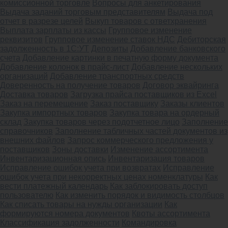
комиссионной торговле
Вопросы для анкетирования
Выдача заданий торговым представителям
Выдача под
отчет в разрезе целей
Выкуп товаров с ответхранения
Выплата зарплаты из кассы
Групповое изменение
реквизитов
Групповое изменение ставок НДС
Дебиторская
задолженность в 1С:УТ
Депозиты
Добавление банковского
счета
Добавление картинки в печатную форму документа
Добавление колонок в прайс-лист
Добавление нескольких
организаций
Добавление транспортных средств
Доверенность на получение товаров
Договор эквайринга
Доставка товаров
Загрузка прайса поставщиков из Excel
Заказ на перемещение
Заказ поставщику
Заказы клиентов
Закупка импортных товаров
Закупка товара на ордерный
склад
Закупка товаров через подотчетное лицо
Заполнение
справочников
Заполнение табличных частей документов из
внешних файлов
Запрос коммерческого предложения у
поставщиков
Зоны доставки
Изменение ассортимента
Инвентаризационная опись
Инвентаризация товаров
Исправление ошибок учета при возвратах
Исправление
ошибок учета при некорректных ценах номенклатуры
Как
вести платежный календарь
Как заблокировать доступ
пользователю
Как изменить порядок и видимость столбцов
Как списать товары на нужды организации
Как
формируются номера документов
Квоты ассортимента
Классификация задолженности
Командировка