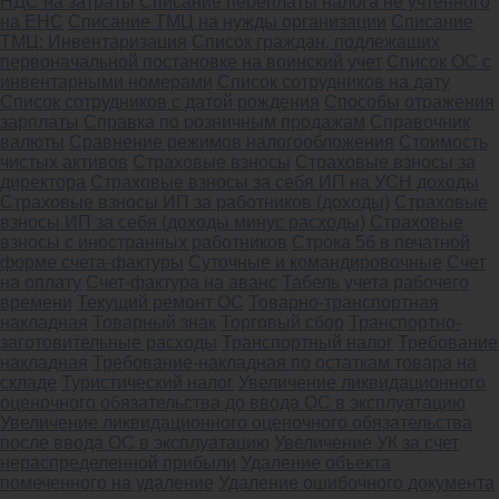
НДС на затраты
Списание переплаты налога не учтенного
на ЕНС
Списание ТМЦ на нужды организации
Списание
ТМЦ: Инвентаризация
Список граждан, подлежащих
первоначальной постановке на воинский учет
Список ОС с
инвентарными номерами
Список сотрудников на дату
Список сотрудников с датой рождения
Способы отражения
зарплаты
Справка по розничным продажам
Справочник
валюты
Сравнение режимов налогообложения
Стоимость
чистых активов
Страховые взносы
Страховые взносы за
директора
Страховые взносы за себя ИП на УСН доходы
Страховые взносы ИП за работников (доходы)
Страховые
взносы ИП за себя (доходы минус расходы)
Страховые
взносы с иностранных работников
Строка 5б в печатной
форме счета-фактуры
Суточные и командировочные
Счет
на оплату
Счет-фактура на аванс
Табель учета рабочего
времени
Текущий ремонт ОС
Товарно-транспортная
накладная
Товарный знак
Торговый сбор
Транспортно-
заготовительные расходы
Транспортный налог
Требование
накладная
Требование-накладная по остаткам товара на
складе
Туристический налог
Увеличение ликвидационного
оценочного обязательства до ввода ОС в эксплуатацию
Увеличение ликвидационного оценочного обязательства
после ввода ОС в эксплуатацию
Увеличение УК за счет
нераспределенной прибыли
Удаление объекта
помеченного на удаление
Удаление ошибочного документа