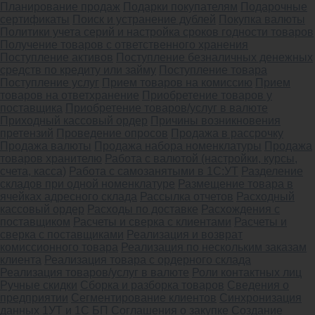
Планирование продаж
Подарки покупателям
Подарочные
сертификаты
Поиск и устранение дублей
Покупка валюты
Политики учета серий и настройка сроков годности товаров
Получение товаров с ответственного хранения
Поступление активов
Поступление безналичных денежных
средств по кредиту или займу
Поступление товара
Поступление услуг
Прием товаров на комиссию
Прием
товаров на ответхранение
Приобретение товаров у
поставщика
Приобретение товаров/услуг в валюте
Приходный кассовый ордер
Причины возникновения
претензий
Проведение опросов
Продажа в рассрочку
Продажа валюты
Продажа набора номенклатуры
Продажа
товаров хранителю
Работа с валютой (настройки, курсы,
счета, касса)
Работа с самозанятыми в 1С:УТ
Разделение
складов при одной номенклатуре
Размещение товара в
ячейках адресного склада
Рассылка отчетов
Расходный
кассовый ордер
Расходы по доставке
Расхождения с
поставщиком
Расчеты и сверка с клиентами
Расчеты и
сверка с поставщиками
Реализация и возврат
комиссионного товара
Реализация по нескольким заказам
клиента
Реализация товара с ордерного склада
Реализация товаров/услуг в валюте
Роли контактных лиц
Ручные скидки
Сборка и разборка товаров
Сведения о
предприятии
Сегментирование клиентов
Синхронизация
данных 1УТ и 1С БП
Соглашения о закупке
Создание