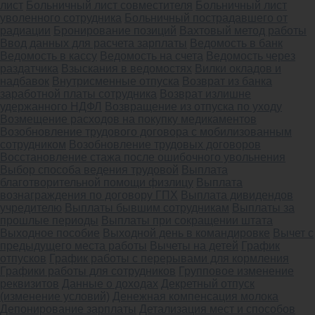
лист
Больничный лист совместителя
Больничный лист
уволенного сотрудника
Больничный пострадавшего от
радиации
Бронирование позиций
Вахтовый метод работы
Ввод данных для расчета зарплаты
Ведомость в банк
Ведомость в кассу
Ведомость на счета
Ведомость через
раздатчика
Взыскания в ведомостях
Вилки окладов и
надбавок
Внутрисменные отпуска
Возврат из банка
заработной платы сотрудника
Возврат излишне
удержанного НДФЛ
Возвращение из отпуска по уходу
Возмещение расходов на покупку медикаментов
Возобновление трудового договора с мобилизованным
сотрудником
Возобновление трудовых договоров
Восстановление стажа после ошибочного увольнения
Выбор способа ведения трудовой
Выплата
благотворительной помощи физлицу
Выплата
вознаграждения по договору ГПХ
Выплата дивидендов
учредителю
Выплаты бывшим сотрудникам
Выплаты за
прошлые периоды
Выплаты при сокращении штата
Выходное пособие
Выходной день в командировке
Вычет с
предыдущего места работы
Вычеты на детей
График
отпусков
График работы с перерывами для кормления
Графики работы для сотрудников
Групповое изменение
реквизитов
Данные о доходах
Декретный отпуск
(изменение условий)
Денежная компенсация молока
Депонирование зарплаты
Детализация мест и способов