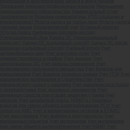
реализации и аннулирование записи в книге продаж
Удержание членских профсоюзных взносов
Уменьшение
ликвидационного обязательства
Универсальный отчет
задолженности
Упаковки номенклатуры
УПД (создание и
корректировка)
Уплата налога за третье лицо
Уплата налога
третьим лицом
Управленческий учет
Уставный капитал
Уступка права требования (договор цессии)
Утилизационный сбор
Уценка ОС (пропорциональный
пересчет)
Уценка ОС (сальдовый способ)
Уценка ОС после
дооценки (сальдовый способ)
Учебный отпуск
Учет
автомобильных шин
Учет агентских услуг
Учет
административных штрафов
Учет акцизов
Учет
арендованных ОС
Учет аренды помещения
Учет
безвозмездно полученного имущества
Учет билетов для
командировки
Учет бланков трудовых книжек
Учет ГСМ
Учет
давальческих материалов в строительстве
Учёт
давальческого сырья у заказчика
Учет давальческого сырья
у переработчика
Учет денежных документов
Учет
денежных средств при отзыве лицензии у банка
Учет
запасов
Учет заработной платы, НДФЛ и страховых
взносов при смене объекта налогообложения УСН
Учет
затрат на ДМС
Учет и корректировка остатков в ЕГАИС
Учет канцтоваров
Учет майнинга криптовалюты
Учет
малоценных объектов
Учет материалов
Учет материалов
при смене объекта налогообложения
Учет НДФЛ
Учет