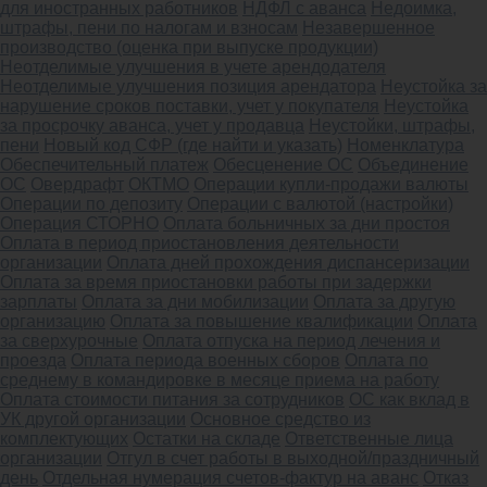
для иностранных работников
НДФЛ с аванса
Недоимка,
штрафы, пени по налогам и взносам
Незавершенное
производство (оценка при выпуске продукции)
Неотделимые улучшения в учете арендодателя
Неотделимые улучшения позиция арендатора
Неустойка за
нарушение сроков поставки, учет у покупателя
Неустойка
за просрочку аванса, учет у продавца
Неустойки, штрафы,
пени
Новый код СФР (где найти и указать)
Номенклатура
Обеспечительный платеж
Обесценение ОС
Объединение
ОС
Овердрафт
ОКТМО
Операции купли-продажи валюты
Операции по депозиту
Операции с валютой (настройки)
Операция СТОРНО
Оплата больничных за дни простоя
Оплата в период приостановления деятельности
организации
Оплата дней прохождения диспансеризации
Оплата за время приостановки работы при задержки
зарплаты
Оплата за дни мобилизации
Оплата за другую
организацию
Оплата за повышение квалификации
Оплата
за сверхурочные
Оплата отпуска на период лечения и
проезда
Оплата периода военных сборов
Оплата по
среднему в командировке в месяце приема на работу
Оплата стоимости питания за сотрудников
ОС как вклад в
УК другой организации
Основное средство из
комплектующих
Остатки на складе
Ответственные лица
организации
Отгул в счет работы в выходной/праздничный
день
Отдельная нумерация счетов-фактур на аванс
Отказ