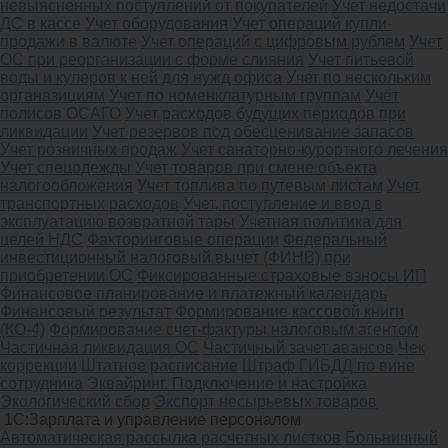
невыясненных поступлений от покупателей
Учет недостачи
ДС в кассе
Учет оборудования
Учет операций купли-
продажи в валюте
Учет операций с цифровым рублем
Учет
ОС при реорганизации с форме слияния
Учет питьевой
воды и кулеров к ней для нужд офиса
Учет по нескольким
органазициям
Учет по номенклатурным группам
Учёт
полисов ОСАГО
Учет расходов будущих периодов при
ликвидации
Учет резервов под обесценивание запасов
Учет розничных продаж
Учет санаторно-курортного лечения
Учет спецодежды
Учет товаров при смене объекта
налогообложения
Учет топлива по путевым листам
Учет
транспортных расходов
Учет, поступление и ввод в
эксплуатацию возвратной тары
Учетная политика для
целей НДС
Факторинговые операции
Федеральный
инвестиционный налоговый вычет (ФИНВ) при
приобретении ОС
Фиксированные страховые взносы ИП
Финансовое планирование и платежный календарь
Финансовый результат
Формирование кассовой книги
(КО-4)
Формирование счет-фактуры налоговым агентом
Частичная ликвидация ОС
Частичный зачет авансов
Чек
коррекции
Штатное расписание
Штраф ГИБДД по вине
сотрудника
Эквайринг. Подключение и настройка
Экологический сбор
Экспорт несырьевых товаров
1С:Зарплата и управление персоналом
Автоматическая рассылка расчетных листков
Больничный