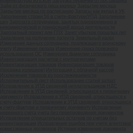
номенклатуры из Excel
Загрузка первички от поставщика
Займ от физического лица юрлицу
Закрытие месяца
Закрытие месяца по расписанию
Запасы как вклад в УК
Заполнение строки 5б в счете-фактуре/УПД
Заполнение
цен
Зарплата сотрудников, занятых одновременно в
некоммерческой и приносящей доход деятельности
Зарплатный проект для ГПХ
Зачет убытков прошлых лет
Заявление на получение патента
Земельный налог
Изменение данных сотрудника, подлежащего воинскому
учету
Изменение оклада
Изменение срока полезного
использования ОС
Изменение фамилии сотрудника
Инвентаризация расчетов с контрагентами
Инвентаризация товаров
Инвентаризация товаров
(продажа излишков)
Интеграция с облачной кассой
Исключение товаров из прослеживаемости
Исполнительный лист
Использование статей затрат
Исправление в УПД сведений неплательщиком НДС
Исправление в УПД сведений, относящихся к первичному
документу
Исправление в УПД сведений, относящихся к
счету-фактуре
Исправление в УПД сведений, относящихся
к счету-фактуре и первичному документу
Исправление
неверного счета учета без перепроведения документов
Исправление отрицательных остатков по счетам без
инвентаризации
Исправление ошибок при учете агентских/
комиссионных договоров
История изменения документа