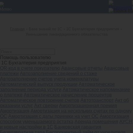
12
Главная
›
База знаний по 1С
›
1С Бухгалтерия предприятия
›
Уменьшение ликвидационного обязательства
Помощь пользователю
1С Бухгалтерия предприятия
QR-код в счете покупателю
Авансовые отчеты
Авансовые
платежи
Автозаполнение сведений о стаже
Автозаполнение счетов учета номенклатуры
Автоматический выпуск продукции
Автоматическое
заполнение периода услуги
Автоматическое напоминание
о платеже
Автоматическое начисление процентов
Автоматическое повторение счетов
Автотранспорт
Акт об
оказании услуг
Акт сверки
Амортизационная премия
Амортизация
Амортизация на нескольких счетах по одному
ОС
Амортизация с даты приемки на учет ОС
Амортизация
способом уменьшаемого остатка
Аренда помещения
АУСН
и новые настройки в 1С
Банковская гарантия
Безвозвратная тара
Беспроцентный займ от учредителя