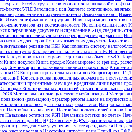
латуры из Excel
Загрузка первички от поставщика
Займ от физи
ете-фактуре/УПД
Заполнение цен
Зарплата сотрудников, заняты
лых лет
Заявление на получение патента
Земельный налог
Измен
ОС
Изменение фамилии сотрудника
Инвентаризация расчетов с 
лючение товаров из прослеживаемости
Исполнительный лист
И
хся к первичному документу
Исправление в УПД сведений, отно
ение неверного счета учета без перепроведения документов
Исп
миссионных договоров
История изменения документа
Кадастрова
ть актуальные реквизиты КБК
Как изменить систему налогообл
давать поштучно
Как проверить наличие льгот при УСН по регио
сти
Как установить и настроить сертификаты обмена с ФСС
Карт
ам
Книга покупок
Книга продаж
Командировка за границу, расче
пуск
Компенсация использования личного транспорта
Компенсац
вация ОС
Контроль отрицательных остатков
Корректировка ГТД
еализаций
Корректировка проведенных документов (поступления
аткосрочный процентный заем в у.е
Кредитная линия
Купля-про
 с продажей материальных ценностей
Лимит остатка кассы
Льг
ь 2026
Материальная помощь в связи с мобилизацией
Материаль
 подвижной (разъездной) характер работы
Налог на имущество
Н
Настройка заголовка для печатных форм счетов
Настройка и за
сти
Настройка плана счетов
Настройка пользователей и прав
Нас
тв
Начальные остатки по РБП
Начальные остатки по счетам
Начи
лата патента для ИП
НДС к вычету
НДФЛ для иностранных раб
одукции)
Неотделимые улучшения в учете арендодателя
Неотдел
нса, учет у продавца
Неустойки, штрафы, пени
Новый код СФР (