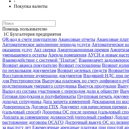
›
Покупка валюты
Помощь пользователю
1С Бухгалтерия предприятия
QR-код в счете покупателю
Авансовые отчеты
Авансовые пла
Автоматическое заполнение периода услуги
Автоматическое н
оказании услуг
Акт сверки
Амортизационная премия
Амортиз
уменьшаемого остатка
Аренда помещения
АУСН и новые настр
Взаимодействие с системой "Платон"
Взаимозачет задолженно
Возврат аванса покупателю
Возврат госпошлины
Возврат изл
по нескольким документам
Возврат целевых средств
Возврат/н
Восстановление нумерации документов
Входящий НДС при пе
для Реестрповесток
Выгрузка платежек по счету цифрового ру
родственникам умершего сотрудника
Выпуск продукции
Выпус
Выход из состава участников с переходом доли к обществу
Выч
Готовая продукция и полуфабрикаты
Групповая печать докуме
доходах сотрудника
Дата запрета изменений
Декларация по ко
Доверенность
Договор ГПХ
Документ для начисления премии
(сальдовый способ)
Дооценка ОС после оценки (сальдовый спо
Доплата за совмещение должностей (неполный график)
Доплат
расторжение договора ОСАГО
Досрочный выкуп ОС из лизин
за выслугу лет
Ежемесячные арендные платежи при простой ар