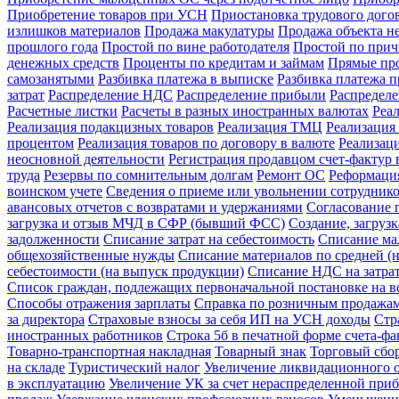
Приобретение товаров при УСН
Приостановка трудового догов
излишков материалов
Продажа макулатуры
Продажа объекта н
прошлого года
Простой по вине работодателя
Простой по прич
денежных средств
Проценты по кредитам и займам
Прямые про
самозанятыми
Разбивка платежа в выписке
Разбивка платежа 
затрат
Распределение НДС
Распределение прибыли
Распредел
Расчетные листки
Расчеты в разных иностранных валютах
Реа
Реализация подакцизных товаров
Реализация ТМЦ
Реализация 
процентом
Реализация товаров по договору в валюте
Реализац
неосновной деятельности
Регистрация продавцом счет-фактур 
труда
Резервы по сомнительным долгам
Ремонт ОС
Реформация
воинском учете
Сведения о приеме или увольнении сотрудник
авансовых отчетов с возвратами и удержаниями
Согласование 
загрузка и отзыв МЧД в СФР (бывший ФСС)
Создание, загруз
задолженности
Списание затрат на себестоимость
Списание ма
общехозяйственные нужды
Списание материалов по средней (н
себестоимости (на выпуск продукции)
Списание НДС на затра
Список граждан, подлежащих первоначальной постановке на в
Способы отражения зарплаты
Справка по розничным продажа
за директора
Страховые взносы за себя ИП на УСН доходы
Стр
иностранных работников
Строка 5б в печатной форме счета-ф
Товарно-транспортная накладная
Товарный знак
Торговый сбо
на складе
Туристический налог
Увеличение ликвидационного о
в эксплуатацию
Увеличение УК за счет нераспределенной при