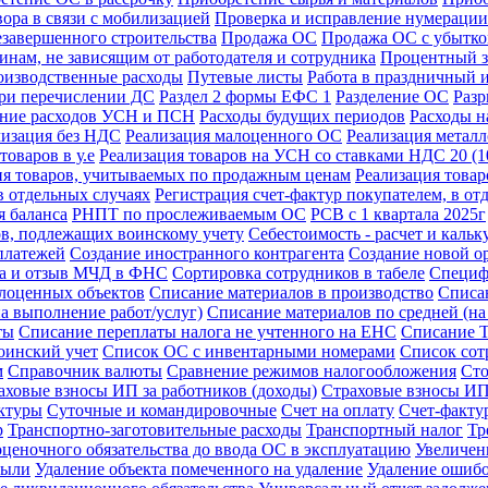
ора в связи с мобилизацией
Проверка и исправление нумерации
езавершенного строительства
Продажа ОС
Продажа ОС с убытк
инам, не зависящим от работодателя и сотрудника
Процентный з
изводственные расходы
Путевые листы
Работа в праздничный 
при перечислении ДС
Раздел 2 формы ЕФС 1
Разделение ОС
Разр
ение расходов УСН и ПСН
Расходы будущих периодов
Расходы н
лизация без НДС
Реализация малоценного ОС
Реализация метал
товаров в у.е
Реализация товаров на УСН со ставками НДС 20 (
ия товаров, учитываемых по продажным ценам
Реализация това
в отдельных случаях
Регистрация счет-фактур покупателем, в от
 баланса
РНПТ по прослеживаемым ОС
РСВ с 1 квартала 2025г
ов, подлежащих воинскому учету
Себестоимость - расчет и кальк
платежей
Создание иностранного контрагента
Создание новой о
ка и отзыв МЧД в ФНС
Сортировка сотрудников в табеле
Специф
лоценных объектов
Списание материалов в производство
Списа
а выполнение работ/услуг)
Списание материалов по средней (н
ты
Списание переплаты налога не учтенного на ЕНС
Списание 
оинский учет
Список ОС с инвентарными номерами
Список сот
м
Справочник валюты
Сравнение режимов налогообложения
Сто
аховые взносы ИП за работников (доходы)
Страховые взносы ИП 
актуры
Суточные и командировочные
Счет на оплату
Счет-фактур
р
Транспортно-заготовительные расходы
Транспортный налог
Тр
ценочного обязательства до ввода ОС в эксплуатацию
Увеличен
были
Удаление объекта помеченного на удаление
Удаление ошибо