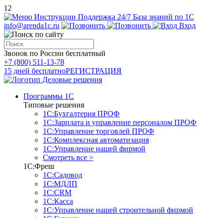
12
Инструкции
Поддержка 24/7
База знаний по 1С
info@arenda1c.ru
Вход
Звонок по России бесплатный
+7 (800) 511-13-78
15 дней бесплатно
РЕГИСТРАЦИЯ
Программы 1С
Типовые решения
1С:Бухгалтерия ПРОФ
1С:Зарплата и управление персоналом ПРОФ
1С:Управление торговлей ПРОФ
1С:Комплексная автоматизация
1С:Управление нашей фирмой
Смотреть все >
1С:Фреш
1С:Садовод
1С:МДЛП
1С:CRM
1С:Касса
1С:Управление нашей строительной фирмой