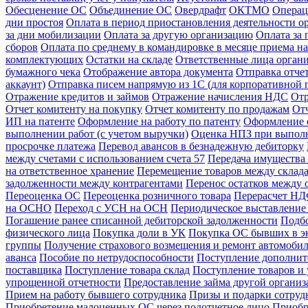
Обесценение ОС
Объединение ОС
Овердрафт
ОКТМО
Операц
дни простоя
Оплата в период приостановления деятельности о
за дни мобилизации
Оплата за другую организацию
Оплата за
сборов
Оплата по среднему в командировке в месяце приема на
комплектующих
Остатки на складе
Ответственные лица орган
бумажного чека
Отображение автора документа
Отправка отче
аккаунт)
Отправка писем напрямую из 1С (для корпоративной 
Отражение кредитов и займов
Отражение начисления НДС
Отр
Отчет комитенту на покупку
Отчет комитенту по продажам
От
ИП на патенте
Оформление на работу по патенту
Оформление 
выполнении работ (с учетом выручки)
Оценка НПЗ при выполн
просрочке платежа
Перевод авансов в безнадежную дебиторку
между счетами с использованием счета 57
Передача имущества 
на ответственное хранение
Перемещение товаров между склад
задолженности между контрагентами
Перенос остатков между 
Переоценка ОС
Переоценка розничного товара
Перерасчет НДФ
на ОСНО
Переход с УСН на ОСН
Периодическое выставление 
Погашение ранее списанной дебиторской задолженности
Подбо
физического лица
Покупка доли в УК
Покупка ОС бывших в э
группы
Получение страхового возмещения и ремонт автомоб
аванса
Пособие по нетрудоспособности
Поступление дополнит
поставщика
Поступление товара склад
Поступление товаров и 
упрощенной отчетности
Предоставление займа другой органи
Прием на работу бывшего сотрудника
Призы и подарки сотруд
Приобретение малоценных ОС через подотчетное лицо
Приобр