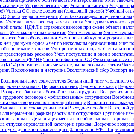
 ликвидационного обязательства
Универсальный отчет задолж
етьим лицом
Управленческий учет
Уставный капитал
Уступка пра
об)
Уценка ОС после дооценки (сальдовый способ)
Учебный отп
 ОС
Учет аренды помещения
Учет безвозмездно полученного им
тве
Учёт давальческого сырья у заказчика
Учет давальческого сыр
тной платы, НДФЛ и страховых взносов при смене объекта нал
люты
Учет малоценных объектов
Учет материалов
Учет материал
 в кассе
Учет оборудования
Учет операций купли-продажи в ва
 к ней для нужд офиса
Учет по нескольким органазициям
Учет п
д обесценивание запасов
Учет розничных продаж
Учет санаторно
ет транспортных расходов
Учет, поступление и ввод в эксплуат
говый вычет (ФИНВ) при приобретении ОС
Фиксированные ст
и (КО-4)
Формирование счет-фактуры налоговым агентом
Части
ринг. Подключение и настройка
Экологический сбор
Экспорт не
Больничный лист совместителя
Больничный лист уволенного с
ля расчета зарплаты
Ведомость в банк
Ведомость в кассу
Ведомос
Возврат из банка заработной платы сотрудника
Возврат излиш
 трудового договора с мобилизованным сотрудником
Возобновл
ата благотворительной помощи физлицу
Выплата вознагражде
Выплаты при сокращении штата
Выходное пособие
Выходной де
 для кормления
Графики работы для сотрудников
Групповое изм
ание зарплаты
Детализация мест и способов выплаты зарплаты 
е отпуска определенной категории граждан
Досрочное возвращ
 отпуска денежной компенсацией
Заполнение ЕФС-1 при слиян