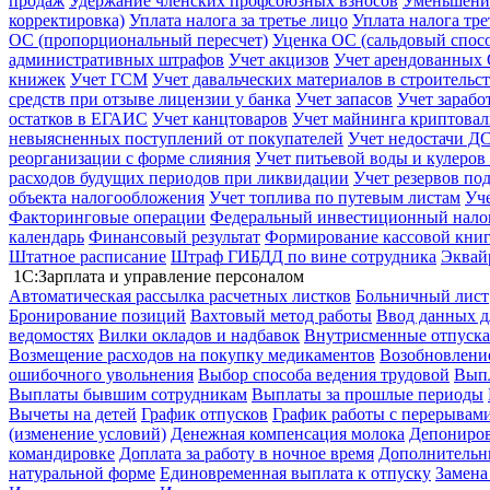
продаж
Удержание членских профсоюзных взносов
Уменьшение
корректировка)
Уплата налога за третье лицо
Уплата налога тр
ОС (пропорциональный пересчет)
Уценка ОС (сальдовый спос
административных штрафов
Учет акцизов
Учет арендованных
книжек
Учет ГСМ
Учет давальческих материалов в строительс
средств при отзыве лицензии у банка
Учет запасов
Учет зарабо
остатков в ЕГАИС
Учет канцтоваров
Учет майнинга криптова
невыясненных поступлений от покупателей
Учет недостачи ДС
реорганизации с форме слияния
Учет питьевой воды и кулеров
расходов будущих периодов при ликвидации
Учет резервов по
объекта налогообложения
Учет топлива по путевым листам
Уч
Факторинговые операции
Федеральный инвестиционный нало
календарь
Финансовый результат
Формирование кассовой книг
Штатное расписание
Штраф ГИБДД по вине сотрудника
Эквай
1С:Зарплата и управление персоналом
Автоматическая рассылка расчетных листков
Больничный лист
Бронирование позиций
Вахтовый метод работы
Ввод данных д
ведомостях
Вилки окладов и надбавок
Внутрисменные отпуска
Возмещение расходов на покупку медикаментов
Возобновление
ошибочного увольнения
Выбор способа ведения трудовой
Выпл
Выплаты бывшим сотрудникам
Выплаты за прошлые периоды
Вычеты на детей
График отпусков
График работы с перерывами
(изменение условий)
Денежная компенсация молока
Депониров
командировке
Доплата за работу в ночное время
Дополнительны
натуральной форме
Единовременная выплата к отпуску
Замена