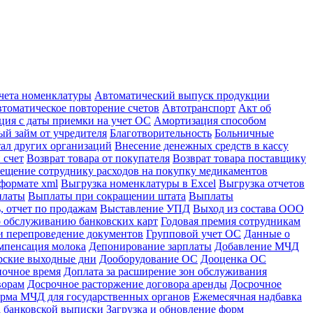
учета номенклатуры
Автоматический выпуск продукции
томатическое повторение счетов
Автотранспорт
Акт об
ция с даты приемки на учет ОС
Амортизация способом
й займ от учредителя
Благотворительность
Больничные
тал других организаций
Внесение денежных средств в кассу
 счет
Возврат товара от покупателя
Возврат товара поставщику
ещение сотруднику расходов на покупку медикаментов
формате xml
Выгрузка номенклатуры в Excel
Выгрузка отчетов
платы
Выплаты при сокращении штата
Выплаты
, отчет по продажам
Выставление УПД
Выход из состава ООО
 обслуживанию банковских карт
Годовая премия сотрудникам
и перепроведение документов
Групповой учет ОС
Данные о
мпенсация молока
Депонирование зарплаты
Добавление МЧД
рские выходные дни
Дооборудование ОС
Дооценка ОС
ночное время
Доплата за расширение зон обслуживания
ворам
Досрочное расторжение договора аренды
Досрочное
рма МЧД для государственных органов
Ежемесячная надбавка
а банковской выписки
Загрузка и обновление форм