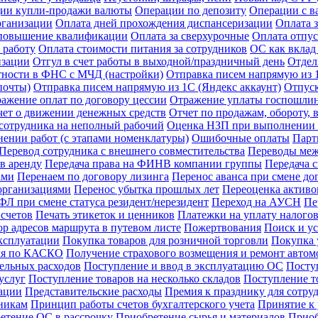
ии купли-продажи валюты
Операции по депозиту
Операции с в
рганизации
Оплата дней прохождения диспансеризации
Оплата 
 повышение квалификации
Оплата за сверхурочные
Оплата отпус
 работу
Оплата стоимости питания за сотрудников
ОС как вклад
изации
Отгул в счет работы в выходной/праздничный день
Отдел
тности в ФНС с МЧД (настройки)
Отправка писем напрямую из 1
почты)
Отправка писем напрямую из 1С (Яндекс аккаунт)
Отпус
ажение оплат по договору цессии
Отражение уплаты госпошли
чет о движении денежных средств
Отчет по продажам, обороту,
сотрудника на неполный рабочий
Оценка НЗП при выполнении р
ении работ (с этапами номенклатуры)
Ошибочные оплаты
Парт
Перевод сотрудника с внешнего совместительства
Переводы межд
в аренду
Передача права на ФИНВ компании группы
Передача 
ами
Перенаем по договору лизинга
Перенос аванса при смене до
организациями
Перенос убытка прошлых лет
Переоценка активов
Л при смене статуса резидент/нерезидент
Переход на АУСН
Пе
счетов
Печать этикеток и ценников
Платежки на уплату налого
р адресов маршрута в путевом листе
Пожертвования
Поиск и у
ксплуатации
Покупка товаров для розничной торговли
Покупка у
иля по КАСКО
Получение страхового возмещения и ремонт авто
ельных расходов
Поступление и ввод в эксплуатацию ОС
Посту
услуг
Поступление товаров на несколько складов
Поступление т
зации
Представительские расходы
Премия к празднику для сотру
никам
Принцип работы счетов бухгалтерского учета
Принятие к
етение ОС в рассрочку
Приобретение сырья и материалов
Приоб