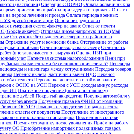
алютой (настройки)
Операция СТОРНО
Оплата больничных за
за время приостановки работы при задержки зарплаты
Оплата
ка на период лечения и проезда
Оплата периода военных
 в УК другой организации
Основное средство из
ьная нумерация счетов-фактур на аванс
Отказ от печати
С (Google аккаунт)
Отправка писем напрямую из 1С (Mail
кные
Отпускные без выделения северных и районного
ны
Отражение услуг и комиссии банка
Отстранение от работы
 выручке и прибыли
Отчет производства за смену
Отчетность
абот (вне зависимости от выручки)
Оценка НЗП при
ионный учет
Патентная система налогообложения
Пени при
у банковскими счетами без использования счета 57
Переводы
спецодежды и инвентаря между сотрудниками
Передача товаров
говора
Перенос вычета, частичный вычет НДС
Перенос
 и обязательств
Переоценка депозитов и займов валюте
реход с ОСНО на УСН
Переход с УСН доходы минус расходы
в для ИП
Платежное поручение (оплата поставщику)
странение дублей
Покрытый аккредитив
Покупка автомобиля у
слуг через агента
Получение права на ФИНВ от компании
мобиля по ОСАГО
Помощь от учредителя
Порядок расчета
пление оплаты от покупателя
Поступление от иностранного
оваров от иностранного поставщика
Пояснения в составе
дников
Премия сотруднику после увольнения
Приём на работу
 учету ОС
Приобретение импортных подакцизных товаров
ретение товаров для оптовой торговли с постоплатой