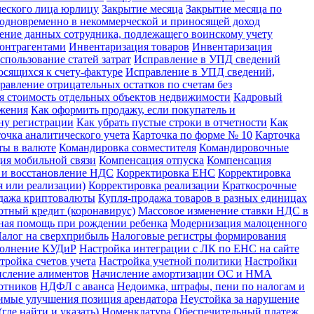
ческого лица юрлицу
Закрытие месяца
Закрытие месяца по
х одновременно в некоммерческой и приносящей доход
ение данных сотрудника, подлежащего воинскому учету
контрагентами
Инвентаризация товаров
Инвентаризация
спользование статей затрат
Исправление в УПД сведений
сящихся к счету-фактуре
Исправление в УПД сведений,
равление отрицательных остатков по счетам без
я стоимость отдельных объектов недвижимости
Кадровый
ожения
Как оформить продажу, если покупатель и
ну регистрации
Как убрать пустые строки в отчетности
Как
очка аналитического учета
Карточка по форме № 10
Карточка
ты в валюте
Командировка совместителя
Командировочные
ия мобильной связи
Компенсация отпуска
Компенсация
 и восстановление НДС
Корректировка ЕНС
Корректировка
 или реализации)
Корректировка реализации
Краткосрочные
дажа криптовалюты
Купля-продажа товаров в разных единицах
отный кредит (коронавирус)
Массовое изменение ставки НДС в
ная помощь при рождении ребенка
Модернизация малоценного
алог на сверхприбыль
Налоговые регистры формирования
полнение КУДиР
Настройка интеграции с ЛК по ЕНС на сайте
тройка счетов учета
Настройка учетной политики
Настройки
сление алиментов
Начисление амортизации ОС и НМА
отников
НДФЛ с аванса
Недоимка, штрафы, пени по налогам и
имые улучшения позиция арендатора
Неустойка за нарушение
где найти и указать)
Номенклатура
Обеспечительный платеж