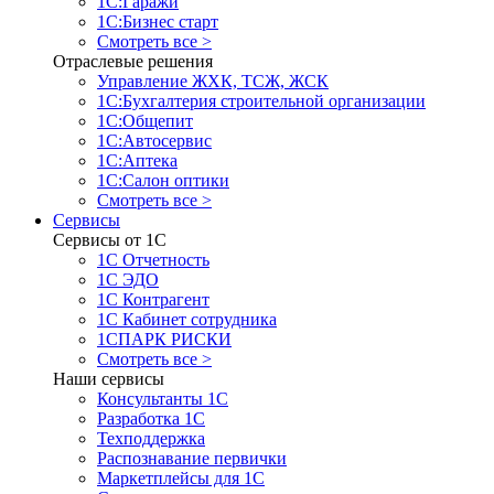
1С:Гаражи
1С:Бизнес старт
Смотреть все >
Отраслевые решения
Управление ЖХК, ТСЖ, ЖСК
1С:Бухгалтерия строительной организации
1С:Общепит
1С:Автосервис
1С:Аптека
1С:Салон оптики
Смотреть все >
Сервисы
Сервисы от 1С
1С Отчетность
1С ЭДО
1С Контрагент
1С Кабинет сотрудника
1СПАРК РИСКИ
Смотреть все >
Наши сервисы
Консультанты 1С
Разработка 1С
Техподдержка
Распознавание первички
Маркетплейсы для 1С