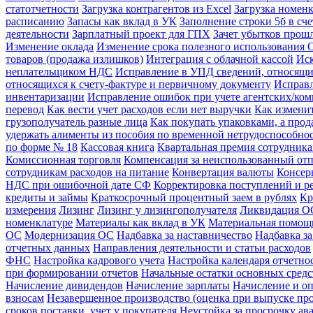
статотчетности
Загрузка контрагентов из Excel
Загрузка номенк
расписанию
Запасы как вклад в УК
Заполнение строки 5б в сч
деятельности
Зарплатный проект для ГПХ
Зачет убытков прош
Изменение оклада
Изменение срока полезного использования 
товаров (продажа излишков)
Интеграция с облачной кассой
Иск
неплательщиком НДС
Исправление в УПД сведений, относящи
относящихся к счету-фактуре и первичному документу
Исправл
инвентаризации
Исправление ошибок при учете агентских/ко
перевод
Как вести учет расходов если нет выручки
Как измени
грузополучатель разные лица
Как покупать упаковками, а про
удержать алименты из пособия по временной нетрудоспособно
по форме № 18
Кассовая книга
Квартальная премия сотрудник
Комиссионная торговля
Компенсация за неиспользованный от
сотрудникам расходов на питание
Конвертация валюты
Консер
НДС при ошибочной дате СФ
Корректировка поступлений и р
кредиты и займы
Краткосрочный процентный заем в рублях
Кр
измерения
Лизинг
Лизинг у лизингополучателя
Ликвидация ОС
номенклатуре
Материалы как вклад в УК
Материальная помощ
ОС
Модернизация ОС
Надбавка за наставничество
Надбавка за
отчетных данных
Направления деятельности и статьи расходов
ФНС
Настройка кадрового учета
Настройка календаря отчетно
при формировании отчетов
Начальные остатки основных средс
Начисление дивидендов
Начисление зарплаты
Начисление и оп
взносам
Незавершенное производство (оценка при выпуске пр
сроков поставки, учет у покупателя
Неустойка за просрочку ава