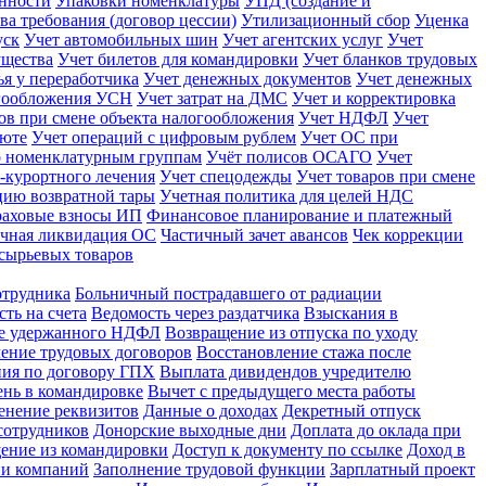
енности
Упаковки номенклатуры
УПД (создание и
ва требования (договор цессии)
Утилизационный сбор
Уценка
уск
Учет автомобильных шин
Учет агентских услуг
Учет
ущества
Учет билетов для командировки
Учет бланков трудовых
ья у переработчика
Учет денежных документов
Учет денежных
огообложения УСН
Учет затрат на ДМС
Учет и корректировка
ов при смене объекта налогообложения
Учет НДФЛ
Учет
люте
Учет операций с цифровым рублем
Учет ОС при
о номенклатурным группам
Учёт полисов ОСАГО
Учет
-курортного лечения
Учет спецодежды
Учет товаров при смене
ацию возвратной тары
Учетная политика для целей НДС
раховые взносы ИП
Финансовое планирование и платежный
чная ликвидация ОС
Частичный зачет авансов
Чек коррекции
сырьевых товаров
отрудника
Больничный пострадавшего от радиации
ть на счета
Ведомость через раздатчика
Взыскания в
не удержанного НДФЛ
Возвращение из отпуска по уходу
ение трудовых договоров
Восстановление стажа после
ния по договору ГПХ
Выплата дивидендов учредителю
нь в командировке
Вычет с предыдущего места работы
енение реквизитов
Данные о доходах
Декретный отпуск
сотрудников
Донорские выходные дни
Доплата до оклада при
ение из командировки
Доступ к документу по ссылке
Доход в
ии компаний
Заполнение трудовой функции
Зарплатный проект