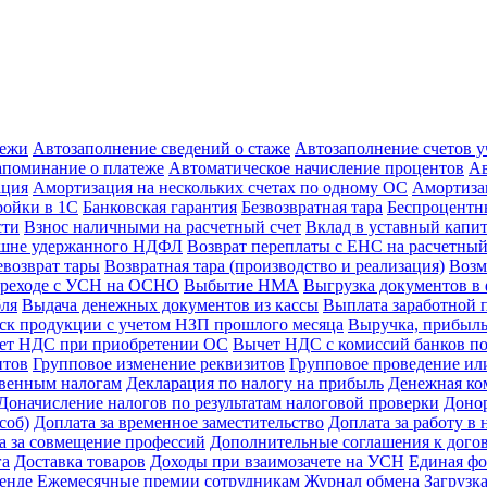
тежи
Автозаполнение сведений о стаже
Автозаполнение счетов 
апоминание о платеже
Автоматическое начисление процентов
Ав
ация
Амортизация на нескольких счетах по одному ОС
Амортиза
ойки в 1С
Банковская гарантия
Безвозвратная тара
Беспроцентны
сти
Взнос наличными на расчетный счет
Вклад в уставный капи
ишне удержанного НДФЛ
Возврат переплаты с ЕНС на расчетный
евозврат тары
Возвратная тара (производство и реализация)
Возм
реходе с УСН на ОСНО
Выбытие НМА
Выгрузка документов в 
бля
Выдача денежных документов из кассы
Выплата заработной 
к продукции с учетом НЗП прошлого месяца
Выручка, прибыль
ет НДС при приобретении ОС
Вычет НДС с комиссий банков по
нтов
Групповое изменение реквизитов
Групповое проведение ил
свенным налогам
Декларация по налогу на прибыль
Денежная ко
Доначисление налогов по результатам налоговой проверки
Доно
соб)
Доплата за временное заместительство
Доплата за работу в 
а за совмещение профессий
Дополнительные соглашения к дого
га
Доставка товаров
Доходы при взаимозачете на УСН
Единая фо
енде
Ежемесячные премии сотрудникам
Журнал обмена
Загрузк