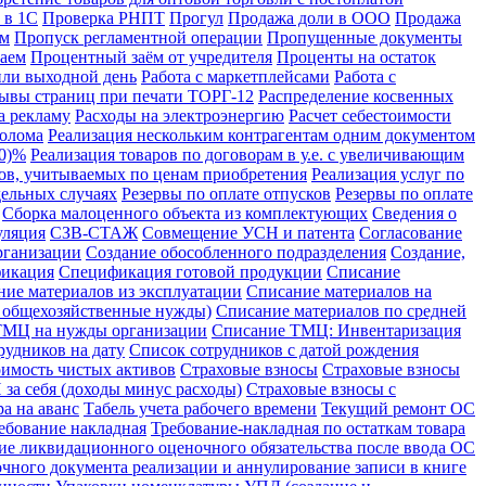
 в 1С
Проверка РНПТ
Прогул
Продажа доли в ООО
Продажа
ом
Пропуск регламентной операции
Пропущенные документы
аем
Процентный заём от учредителя
Проценты на остаток
или выходной день
Работа с маркетплейсами
Работа с
ывы страниц при печати ТОРГ-12
Распределение косвенных
а рекламу
Расходы на электроэнергию
Расчет себестоимости
лолома
Реализация нескольким контрагентам одним документом
10)%
Реализация товаров по договорам в у.е. с увеличивающим
ров, учитываемых по ценам приобретения
Реализация услуг по
дельных случаях
Резервы по оплате отпусков
Резервы по оплате
Сборка малоценного объекта из комплектующих
Сведения о
уляция
СЗВ-СТАЖ
Совмещение УСН и патента
Согласование
рганизации
Создание обособленного подразделения
Создание,
икация
Спецификация готовой продукции
Списание
ние материалов из эксплуатации
Списание материалов на
а общехозяйственные нужды)
Списание материалов по средней
ТМЦ на нужды организации
Списание ТМЦ: Инвентаризация
рудников на дату
Список сотрудников с датой рождения
имость чистых активов
Страховые взносы
Страховые взносы
за себя (доходы минус расходы)
Страховые взносы с
а на аванс
Табель учета рабочего времени
Текущий ремонт ОС
ебование накладная
Требование-накладная по остаткам товара
ие ликвидационного оценочного обязательства после ввода ОС
чного документа реализации и аннулирование записи в книге