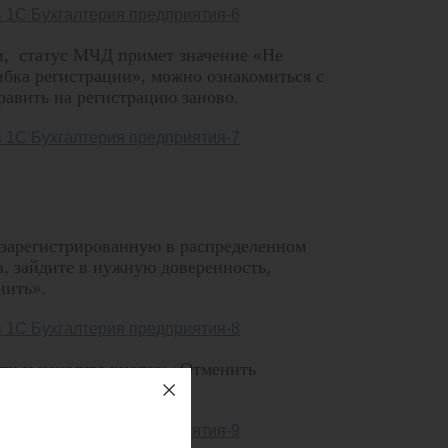
и, статус МЧД примет значение «Не
ибка регистрации», можно ознакомиться с
авить на регистрацию заново.
 зарегистрированную в распределенном
, зайдите в нужную доверенность,
нить».
сти и нажмите кнопку «Отменить