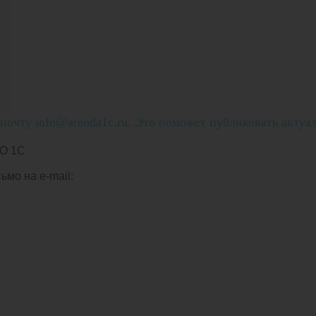
очту info@arenda1c.ru. Это поможет публиковать актуа
О 1С
мо на e-mail: