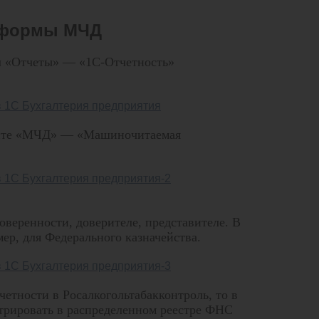
й формы МЧД
л «Отчеты» — «1С-Отчетность»
рите «МЧД» — «Машиночитаемая
оверенности, доверителе, представителе. В
р, для Федерального казначейства.
етности в Росалкогольтабакконтроль, то в
стрировать в распределенном реестре ФНС