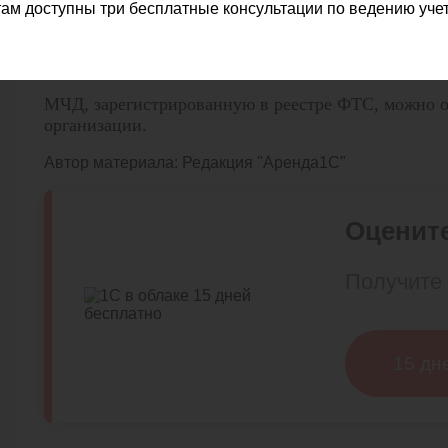
ам доступны три бесплатные консультации по ведению учет
После отмены статус МЧД в программе изменится 
МЧД, зарегистрированную в реестре ФТС, можно о
организации.
Автор материала:
Редакция "Аренда1С"
Оцените
Получите 
15 дн