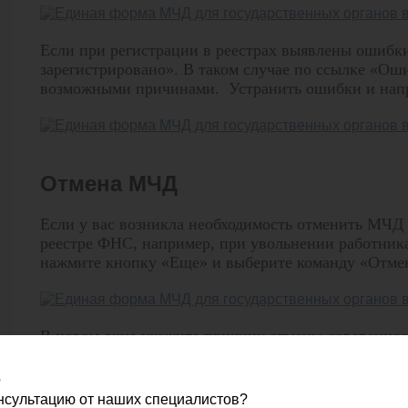
Если при регистрации в реестрах выявлены ошибк
зарегистрировано». В таком случае по ссылке «Ош
возможными причинами. Устранить ошибки и напр
Отмена МЧД
Если у вас возникла необходимость отменить МЧД
реестре ФНС, например, при увольнении работника
нажмите кнопку «Еще» и выберите команду «Отме
В новом окне укажите причину отмены доверенно
доверенность».
?
онсультацию от наших специалистов?