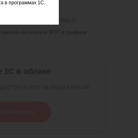
а в программах 1С.
на статус «Отменена».
тменить на портале ФТС в профиле
 1С в облаке
доступ всего за пару кликов!
ей бесплатно