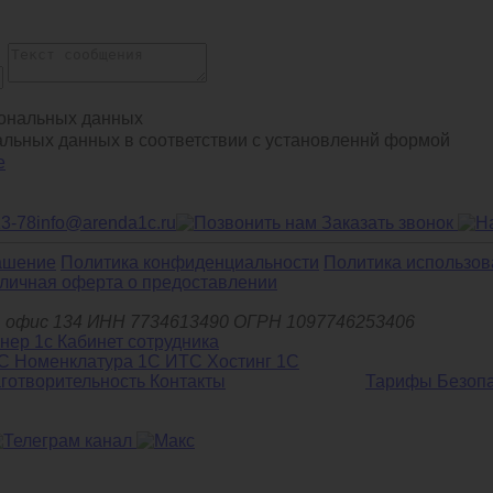
ональных данных
альных данных в соответствии с установленнй формой
е
13-78
info@arenda1c.ru
Заказать звонок
ашение
Политика конфиденциальности
Политика использов
личная оферта о предоставлении
д.6, офис 134 ИНН 7734613490 ОГРН 1097746253406
С Номенклатура
1С ИТС
Хостинг 1С
готворительность
Контакты
Тарифы
Безоп