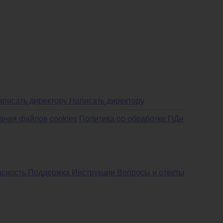
Написать директору
ания файлов cookies
Политика по обработке ПДн
асность
Поддержка
Инструкции
Вопросы и ответы