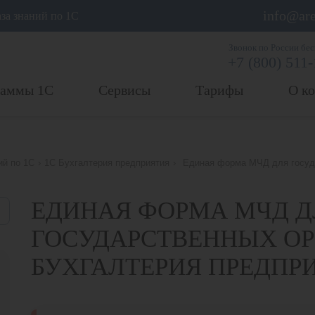
info@are
аза знаний по 1С
Звонок по России бе
+7 (800) 511
раммы 1С
Сервисы
Тарифы
О к
ий по 1С
›
1С Бухгалтерия предприятия
›
Единая форма МЧД для госуд
ЕДИНАЯ ФОРМА МЧД Д
ГОСУДАРСТВЕННЫХ ОР
БУХГАЛТЕРИЯ ПРЕДПР