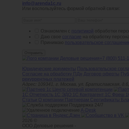
info@arenda1c.ru
Или воспользуйтесь формой обратной связи:
Ознакомлен с
политикой
обработки перс
Даю свое
согласие
на обработку персон
Принимаю
пользовательское соглашени
Отправить
+7 (800) 511-
Юридические документы
Пользовательское согл
Cогласие на обработку ПДн
Договор оферты
Пуб
рекуррентных платежей
Адрес: 109341, г. Москва, ул. Братиславская, 
1С Отчетность
1С ЭДО
1С Контрагент
1С Фреш
1
Статьи
О компании
Партнерам
Сертификаты
Бла
Поддержка 24/7
A-Desk
2026 ©
ООО Деловые решения -