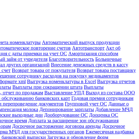
учета номенклатуры
Автоматический выпуск продукции
томатическое повторение счетов
Автотранспорт
Акт об
ция с даты приемки на учет ОС
Амортизация способом
й займ от учредителя
Благотворительность
Больничные
тал других организаций
Внесение денежных средств в кассу
 счет
Возврат товара от покупателя
Возврат товара поставщику
ещение сотруднику расходов на покупку медикаментов
формате xml
Выгрузка номенклатуры в Excel
Выгрузка отчетов
платы
Выплаты при сокращении штата
Выплаты
, отчет по продажам
Выставление УПД
Выход из состава ООО
 обслуживанию банковских карт
Годовая премия сотрудникам
и перепроведение документов
Групповой учет ОС
Данные о
мпенсация молока
Депонирование зарплаты
Добавление МЧД
рские выходные дни
Дооборудование ОС
Дооценка ОС
ночное время
Доплата за расширение зон обслуживания
ворам
Досрочное расторжение договора аренды
Досрочное
рма МЧД для государственных органов
Ежемесячная надбавка
а банковской выписки
Загрузка и обновление форм