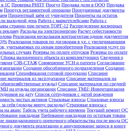
 в 1С
Проверка РНПТ
Прогул
Продажа доли в ООО
Продажа
ом
Пропуск регламентной операции
Пропущенные документы
аем
Процентный заём от учредителя
Проценты на остаток
или выходной день
Работа с маркетплейсами
Работа с
ывы страниц при печати ТОРГ-12
Распределение косвенных
а рекламу
Расходы на электроэнергию
Расчет себестоимости
лолома
Реализация нескольким контрагентам одним документом
10)%
Реализация товаров по договорам в у.е. с увеличивающим
ров, учитываемых по ценам приобретения
Реализация услуг по
дельных случаях
Резервы по оплате отпусков
Резервы по оплате
Сборка малоценного объекта из комплектующих
Сведения о
уляция
СЗВ-СТАЖ
Совмещение УСН и патента
Согласование
рганизации
Создание обособленного подразделения
Создание,
икация
Спецификация готовой продукции
Списание
ние материалов из эксплуатации
Списание материалов на
а общехозяйственные нужды)
Списание материалов по средней
ТМЦ на нужды организации
Списание ТМЦ: Инвентаризация
рудников на дату
Список сотрудников с датой рождения
имость чистых активов
Страховые взносы
Страховые взносы
за себя (доходы минус расходы)
Страховые взносы с
а на аванс
Табель учета рабочего времени
Текущий ремонт ОС
ебование накладная
Требование-накладная по остаткам товара
ие ликвидационного оценочного обязательства после ввода ОС
чного документа реализации и аннулирование записи в книге