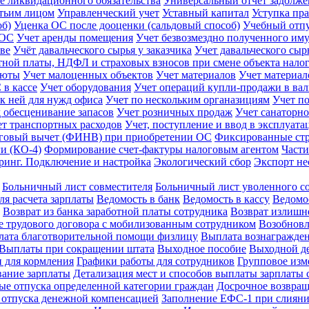
 ликвидационного обязательства
Универсальный отчет задолж
етьим лицом
Управленческий учет
Уставный капитал
Уступка пра
об)
Уценка ОС после дооценки (сальдовый способ)
Учебный отп
 ОС
Учет аренды помещения
Учет безвозмездно полученного им
тве
Учёт давальческого сырья у заказчика
Учет давальческого сыр
тной платы, НДФЛ и страховых взносов при смене объекта нал
люты
Учет малоценных объектов
Учет материалов
Учет материал
 в кассе
Учет оборудования
Учет операций купли-продажи в ва
 к ней для нужд офиса
Учет по нескольким органазициям
Учет п
д обесценивание запасов
Учет розничных продаж
Учет санаторно
ет транспортных расходов
Учет, поступление и ввод в эксплуат
говый вычет (ФИНВ) при приобретении ОС
Фиксированные ст
и (КО-4)
Формирование счет-фактуры налоговым агентом
Части
ринг. Подключение и настройка
Экологический сбор
Экспорт не
Больничный лист совместителя
Больничный лист уволенного с
ля расчета зарплаты
Ведомость в банк
Ведомость в кассу
Ведомос
Возврат из банка заработной платы сотрудника
Возврат излиш
 трудового договора с мобилизованным сотрудником
Возобновл
ата благотворительной помощи физлицу
Выплата вознагражде
Выплаты при сокращении штата
Выходное пособие
Выходной де
 для кормления
Графики работы для сотрудников
Групповое изм
ание зарплаты
Детализация мест и способов выплаты зарплаты 
е отпуска определенной категории граждан
Досрочное возвращ
 отпуска денежной компенсацией
Заполнение ЕФС-1 при слиян