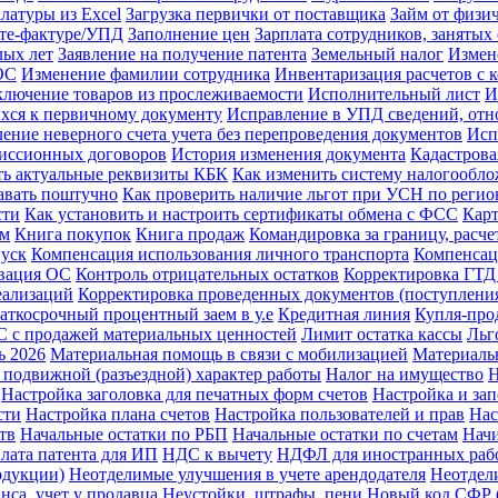
латуры из Excel
Загрузка первички от поставщика
Займ от физи
ете-фактуре/УПД
Заполнение цен
Зарплата сотрудников, заняты
лых лет
Заявление на получение патента
Земельный налог
Измен
ОС
Изменение фамилии сотрудника
Инвентаризация расчетов с 
лючение товаров из прослеживаемости
Исполнительный лист
И
хся к первичному документу
Исправление в УПД сведений, отно
ение неверного счета учета без перепроведения документов
Исп
миссионных договоров
История изменения документа
Кадастрова
ть актуальные реквизиты КБК
Как изменить систему налогообл
давать поштучно
Как проверить наличие льгот при УСН по регио
сти
Как установить и настроить сертификаты обмена с ФСС
Карт
ам
Книга покупок
Книга продаж
Командировка за границу, расче
пуск
Компенсация использования личного транспорта
Компенсац
вация ОС
Контроль отрицательных остатков
Корректировка ГТД
еализаций
Корректировка проведенных документов (поступления
аткосрочный процентный заем в у.е
Кредитная линия
Купля-про
 с продажей материальных ценностей
Лимит остатка кассы
Льг
ь 2026
Материальная помощь в связи с мобилизацией
Материаль
 подвижной (разъездной) характер работы
Налог на имущество
Н
Настройка заголовка для печатных форм счетов
Настройка и за
сти
Настройка плана счетов
Настройка пользователей и прав
Нас
тв
Начальные остатки по РБП
Начальные остатки по счетам
Начи
лата патента для ИП
НДС к вычету
НДФЛ для иностранных раб
одукции)
Неотделимые улучшения в учете арендодателя
Неотдел
нса, учет у продавца
Неустойки, штрафы, пени
Новый код СФР (