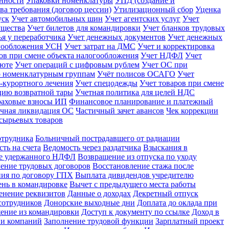
енности
Упаковки номенклатуры
УПД (создание и
ва требования (договор цессии)
Утилизационный сбор
Уценка
уск
Учет автомобильных шин
Учет агентских услуг
Учет
ущества
Учет билетов для командировки
Учет бланков трудовых
ья у переработчика
Учет денежных документов
Учет денежных
огообложения УСН
Учет затрат на ДМС
Учет и корректировка
ов при смене объекта налогообложения
Учет НДФЛ
Учет
люте
Учет операций с цифровым рублем
Учет ОС при
о номенклатурным группам
Учёт полисов ОСАГО
Учет
-курортного лечения
Учет спецодежды
Учет товаров при смене
ацию возвратной тары
Учетная политика для целей НДС
раховые взносы ИП
Финансовое планирование и платежный
чная ликвидация ОС
Частичный зачет авансов
Чек коррекции
сырьевых товаров
отрудника
Больничный пострадавшего от радиации
ть на счета
Ведомость через раздатчика
Взыскания в
не удержанного НДФЛ
Возвращение из отпуска по уходу
ение трудовых договоров
Восстановление стажа после
ния по договору ГПХ
Выплата дивидендов учредителю
нь в командировке
Вычет с предыдущего места работы
енение реквизитов
Данные о доходах
Декретный отпуск
сотрудников
Донорские выходные дни
Доплата до оклада при
ение из командировки
Доступ к документу по ссылке
Доход в
ии компаний
Заполнение трудовой функции
Зарплатный проект