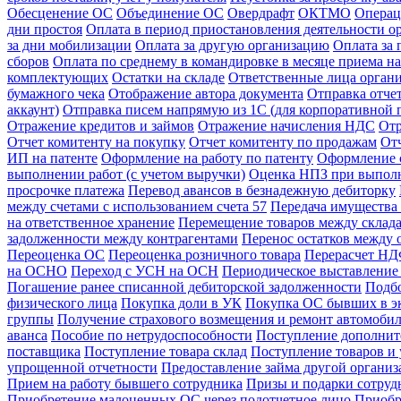
Обесценение ОС
Объединение ОС
Овердрафт
ОКТМО
Операц
дни простоя
Оплата в период приостановления деятельности о
за дни мобилизации
Оплата за другую организацию
Оплата за
сборов
Оплата по среднему в командировке в месяце приема на
комплектующих
Остатки на складе
Ответственные лица орган
бумажного чека
Отображение автора документа
Отправка отче
аккаунт)
Отправка писем напрямую из 1С (для корпоративной 
Отражение кредитов и займов
Отражение начисления НДС
Отр
Отчет комитенту на покупку
Отчет комитенту по продажам
От
ИП на патенте
Оформление на работу по патенту
Оформление 
выполнении работ (с учетом выручки)
Оценка НПЗ при выполн
просрочке платежа
Перевод авансов в безнадежную дебиторку
между счетами с использованием счета 57
Передача имущества 
на ответственное хранение
Перемещение товаров между склад
задолженности между контрагентами
Перенос остатков между 
Переоценка ОС
Переоценка розничного товара
Перерасчет НДФ
на ОСНО
Переход с УСН на ОСН
Периодическое выставление 
Погашение ранее списанной дебиторской задолженности
Подбо
физического лица
Покупка доли в УК
Покупка ОС бывших в э
группы
Получение страхового возмещения и ремонт автомоб
аванса
Пособие по нетрудоспособности
Поступление дополнит
поставщика
Поступление товара склад
Поступление товаров и 
упрощенной отчетности
Предоставление займа другой органи
Прием на работу бывшего сотрудника
Призы и подарки сотруд
Приобретение малоценных ОС через подотчетное лицо
Приобр