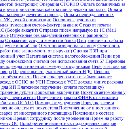
алютой (настройки)
Операция СТОРНО
Оплата больничных за
за время приостановки работы при задержки зарплаты
Оплата
ка на период лечения и проезда
Оплата периода военных
 в УК другой организации
Основное средство из
ьная нумерация счетов-фактур на аванс
Отказ от печати
С (Google аккаунт)
Отправка писем напрямую из 1С (Mail
кные
Отпускные без выделения северных и районного
ны
Отражение услуг и комиссии банка
Отстранение от работы
 выручке и прибыли
Отчет производства за смену
Отчетность
абот (вне зависимости от выручки)
Оценка НЗП при
ионный учет
Патентная система налогообложения
Пени при
у банковскими счетами без использования счета 57
Переводы
спецодежды и инвентаря между сотрудниками
Передача товаров
говора
Перенос вычета, частичный вычет НДС
Перенос
 и обязательств
Переоценка депозитов и займов валюте
реход с ОСНО на УСН
Переход с УСН доходы минус расходы
в для ИП
Платежное поручение (оплата поставщику)
странение дублей
Покрытый аккредитив
Покупка автомобиля у
слуг через агента
Получение права на ФИНВ от компании
мобиля по ОСАГО
Помощь от учредителя
Порядок расчета
пление оплаты от покупателя
Поступление от иностранного
оваров от иностранного поставщика
Пояснения в составе
дников
Премия сотруднику после увольнения
Приём на работу
 учету ОС
Приобретение импортных подакцизных товаров
ретение товаров для оптовой торговли с постоплатой