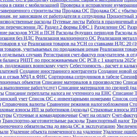
ора в связи с мобилизацией
Проверка и исправление нумерации
езавершенного строительства
Продажа ОС
Продажа ОС с убытк
инам, не зависящим от работодателя и сотрудника
Процентный з
изводственные расходы
Путевые листы
Работа в праздничный 
при перечислении ДС
Раздел 2 формы ЕФС 1
Разделение ОС
Разр
ение расходов УСН и ПСН
Расходы будущих периодов
Расходы н
лизация без НДС
Реализация малоценного ОС
Реализация метал
товаров в у.е
Реализация товаров на УСН со ставками НДС 20 (
ия товаров, учитываемых по продажным ценам
Реализация това
в отдельных случаях
Регистрация счет-фактур покупателем, в от
 баланса
РНПТ по прослеживаемым ОС
РСВ с 1 квартала 2025г
ов, подлежащих воинскому учету
Себестоимость - расчет и кальк
платежей
Создание иностранного контрагента
Создание новой о
ка и отзыв МЧД в ФНС
Сортировка сотрудников в табеле
Специф
лоценных объектов
Списание материалов в производство
Списа
а выполнение работ/услуг)
Списание материалов по средней (н
ты
Списание переплаты налога не учтенного на ЕНС
Списание 
оинский учет
Список ОС с инвентарными номерами
Список сот
м
Справочник валюты
Сравнение режимов налогообложения
Сто
аховые взносы ИП за работников (доходы)
Страховые взносы ИП 
актуры
Суточные и командировочные
Счет на оплату
Счет-фактур
р
Транспортно-заготовительные расходы
Транспортный налог
Тр
ценочного обязательства до ввода ОС в эксплуатацию
Увеличен
были
Удаление объекта помеченного на удаление
Удаление ошибо