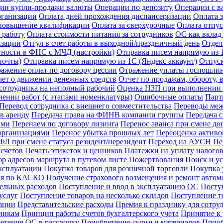
ии купли-продажи валюты
Операции по депозиту
Операции с в
рганизации
Оплата дней прохождения диспансеризации
Оплата 
 повышение квалификации
Оплата за сверхурочные
Оплата отпус
 работу
Оплата стоимости питания за сотрудников
ОС как вклад
изации
Отгул в счет работы в выходной/праздничный день
Отдел
тности в ФНС с МЧД (настройки)
Отправка писем напрямую из 1
почты)
Отправка писем напрямую из 1С (Яндекс аккаунт)
Отпус
ажение оплат по договору цессии
Отражение уплаты госпошли
чет о движении денежных средств
Отчет по продажам, обороту,
сотрудника на неполный рабочий
Оценка НЗП при выполнении р
ении работ (с этапами номенклатуры)
Ошибочные оплаты
Парт
Перевод сотрудника с внешнего совместительства
Переводы межд
в аренду
Передача права на ФИНВ компании группы
Передача 
ами
Перенаем по договору лизинга
Перенос аванса при смене до
организациями
Перенос убытка прошлых лет
Переоценка активов
Л при смене статуса резидент/нерезидент
Переход на АУСН
Пе
счетов
Печать этикеток и ценников
Платежки на уплату налого
р адресов маршрута в путевом листе
Пожертвования
Поиск и у
ксплуатации
Покупка товаров для розничной торговли
Покупка у
иля по КАСКО
Получение страхового возмещения и ремонт авто
ельных расходов
Поступление и ввод в эксплуатацию ОС
Посту
услуг
Поступление товаров на несколько складов
Поступление т
зации
Представительские расходы
Премия к празднику для сотру
никам
Принцип работы счетов бухгалтерского учета
Принятие к
етение ОС в рассрочку
Приобретение сырья и материалов
Приоб