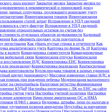
ческого лица юрлицу
Закрытие месяца
Закрытие месяца по
х одновременно в некоммерческой и приносящей доход
ение данных сотрудника, подлежащего воинскому учету
контрагентами
Инвентаризация товаров
Инвентаризация
спользование статей затрат
Исправление в УПД сведений
сящихся к счету-фактуре
Исправление в УПД сведений,
равление отрицательных остатков по счетам без
я стоимость отдельных объектов недвижимости
Кадровый
ожения
Как оформить продажу, если покупатель и
ну регистрации
Как убрать пустые строки в отчетности
Как
очка аналитического учета
Карточка по форме № 10
Карточка
ты в валюте
Командировка совместителя
Командировочные
ия мобильной связи
Компенсация отпуска
Компенсация
 и восстановление НДС
Корректировка ЕНС
Корректировка
 или реализации)
Корректировка реализации
Краткосрочные
дажа криптовалюты
Купля-продажа товаров в разных единицах
отный кредит (коронавирус)
Массовое изменение ставки НДС в
ная помощь при рождении ребенка
Модернизация малоценного
алог на сверхприбыль
Налоговые регистры формирования
полнение КУДиР
Настройка интеграции с ЛК по ЕНС на сайте
тройка счетов учета
Настройка учетной политики
Настройки
сление алиментов
Начисление амортизации ОС и НМА
отников
НДФЛ с аванса
Недоимка, штрафы, пени по налогам и
имые улучшения позиция арендатора
Неустойка за нарушение
где найти и указать)
Номенклатура
Обеспечительный платеж