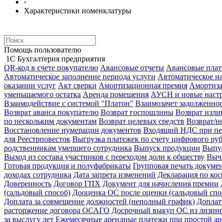
›
Характеристики номенклатуры
Помощь пользователю
1С Бухгалтерия предприятия
QR-код в счете покупателю
Авансовые отчеты
Авансовые пла
Автоматическое заполнение периода услуги
Автоматическое н
оказании услуг
Акт сверки
Амортизационная премия
Амортиз
уменьшаемого остатка
Аренда помещения
АУСН и новые настр
Взаимодействие с системой "Платон"
Взаимозачет задолженно
Возврат аванса покупателю
Возврат госпошлины
Возврат изл
по нескольким документам
Возврат целевых средств
Возврат/н
Восстановление нумерации документов
Входящий НДС при пе
для Реестрповесток
Выгрузка платежек по счету цифрового ру
родственникам умершего сотрудника
Выпуск продукции
Выпус
Выход из состава участников с переходом доли к обществу
Выч
Готовая продукция и полуфабрикаты
Групповая печать докуме
доходах сотрудника
Дата запрета изменений
Декларация по ко
Доверенность
Договор ГПХ
Документ для начисления премии
(сальдовый способ)
Дооценка ОС после оценки (сальдовый спо
Доплата за совмещение должностей (неполный график)
Доплат
расторжение договора ОСАГО
Досрочный выкуп ОС из лизин
за выслугу лет
Ежемесячные арендные платежи при простой ар