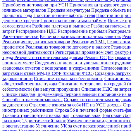
Приобретение товаров при УСН
Приостановка трудового догов
излишков материалов
Продажа макулатуры
Продажа объекта н
прошлого года
Простой по вине работодателя
Простой по прич
денежных средств
Проценты по кредитам и займам
Прямые про
самозанятыми
Разбивка платежа в выписке
Разбивка платежа 
затрат
Распределение НДС
Распределение прибыли
Распредел
Расчетные листки
Расчеты в разных иностранных валютах
Реа
Реализация подакцизных товаров
Реализация ТМЦ
Реализация 
процентом
Реализация товаров по договору в валюте
Реализац
неосновной деятельности
Регистрация продавцом счет-фактур 
труда
Резервы по сомнительным долгам
Ремонт ОС
Реформация
воинском учете
Сведения о приеме или увольнении сотрудник
авансовых отчетов с возвратами и удержаниями
Согласование 
загрузка и отзыв МЧД в СФР (бывший ФСС)
Создание, загруз
задолженности
Списание затрат на себестоимость
Списание ма
общехозяйственные нужды
Списание материалов по средней (н
себестоимости (на выпуск продукции)
Списание НДС на затра
Список граждан, подлежащих первоначальной постановке на в
Способы отражения зарплаты
Справка по розничным продажа
за директора
Страховые взносы за себя ИП на УСН доходы
Стр
иностранных работников
Строка 5б в печатной форме счета-ф
Товарно-транспортная накладная
Товарный знак
Торговый сбо
на складе
Туристический налог
Увеличение ликвидационного о
в эксплуатацию
Увеличение УК за счет нераспределенной при