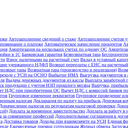
тежи
Автозаполнение сведений о стаже
Автозаполнение счетов 
апоминание о платеже
Автоматическое начисление процентов
Ав
ация
Амортизация на нескольких счетах по одному ОС
Амортиза
ойки в 1С
Банковская гарантия
Безвозвратная тара
Беспроцентны
сти
Взнос наличными на расчетный счет
Вклад в уставный капи
ишне удержанного НДФЛ
Возврат переплаты с ЕНС на расчетный
евозврат тары
Возвратная тара (производство и реализация)
Возм
реходе с УСН на ОСНО
Выбытие НМА
Выгрузка документов в 
бля
Выдача денежных документов из кассы
Выплата заработной 
к продукции с учетом НЗП прошлого месяца
Выручка, прибыль
ет НДС при приобретении ОС
Вычет НДС с комиссий банков по
нтов
Групповое изменение реквизитов
Групповое проведение ил
свенным налогам
Декларация по налогу на прибыль
Денежная ко
Доначисление налогов по результатам налоговой проверки
Доно
соб)
Доплата за временное заместительство
Доплата за работу в 
а за совмещение профессий
Дополнительные соглашения к дого
га
Доставка товаров
Доходы при взаимозачете на УСН
Единая фо
енде
Ежемесячные премии сотрудникам
Журнал обмена
Загрузк