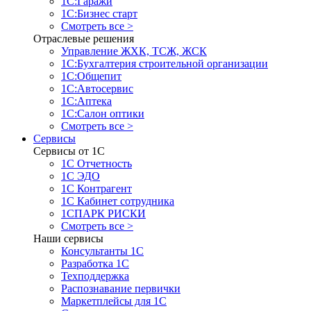
1С:Гаражи
1С:Бизнес старт
Смотреть все >
Отраслевые решения
Управление ЖХК, ТСЖ, ЖСК
1С:Бухгалтерия строительной организации
1С:Общепит
1С:Автосервис
1С:Аптека
1С:Салон оптики
Смотреть все >
Сервисы
Сервисы от 1С
1С Отчетность
1С ЭДО
1С Контрагент
1С Кабинет сотрудника
1СПАРК РИСКИ
Смотреть все >
Наши сервисы
Консультанты 1С
Разработка 1С
Техподдержка
Распознавание первички
Маркетплейсы для 1С