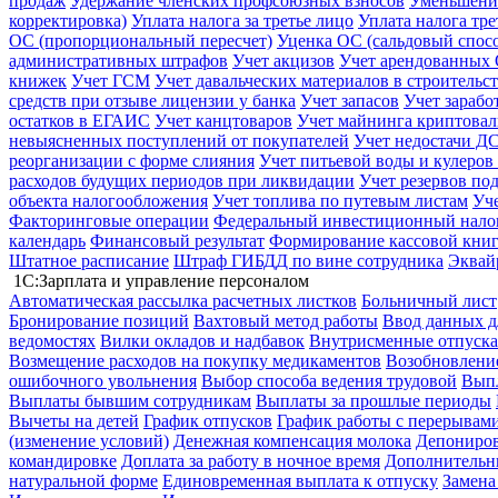
продаж
Удержание членских профсоюзных взносов
Уменьшение
корректировка)
Уплата налога за третье лицо
Уплата налога тр
ОС (пропорциональный пересчет)
Уценка ОС (сальдовый спос
административных штрафов
Учет акцизов
Учет арендованных
книжек
Учет ГСМ
Учет давальческих материалов в строительс
средств при отзыве лицензии у банка
Учет запасов
Учет зарабо
остатков в ЕГАИС
Учет канцтоваров
Учет майнинга криптова
невыясненных поступлений от покупателей
Учет недостачи ДС
реорганизации с форме слияния
Учет питьевой воды и кулеров
расходов будущих периодов при ликвидации
Учет резервов по
объекта налогообложения
Учет топлива по путевым листам
Уч
Факторинговые операции
Федеральный инвестиционный нало
календарь
Финансовый результат
Формирование кассовой книг
Штатное расписание
Штраф ГИБДД по вине сотрудника
Эквай
1С:Зарплата и управление персоналом
Автоматическая рассылка расчетных листков
Больничный лист
Бронирование позиций
Вахтовый метод работы
Ввод данных д
ведомостях
Вилки окладов и надбавок
Внутрисменные отпуска
Возмещение расходов на покупку медикаментов
Возобновление
ошибочного увольнения
Выбор способа ведения трудовой
Выпл
Выплаты бывшим сотрудникам
Выплаты за прошлые периоды
Вычеты на детей
График отпусков
График работы с перерывами
(изменение условий)
Денежная компенсация молока
Депониров
командировке
Доплата за работу в ночное время
Дополнительны
натуральной форме
Единовременная выплата к отпуску
Замена