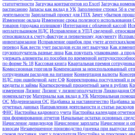
статотчетности
Загрузка контрагентов из Excel
Загрузка номенк
расписанию
Запасы как вклад в УК
Заполнение строки 5б в сч
деятельности
Зарплатный проект для ГПХ
Зачет убытков прош
Изменение оклада
Изменение срока полезного использования 
товаров (продажа излишков)
Интеграция с облачной кассой
Иск
неплательщиком НДС
Исправление в УПД сведений, относящи
относящихся к счету-фактуре и первичному документу
Исправл
инвентаризации
Исправление ошибок при учете агентских/ко
перевод
Как вести учет расходов если нет выручки
Как измени
грузополучатель разные лица
Как покупать упаковками, а про
удержать алименты из пособия по временной нетрудоспособно
по форме № 18
Кассовая книга
Квартальная премия сотрудник
Комиссионная торговля
Компенсация за неиспользованный от
сотрудникам расходов на питание
Конвертация валюты
Консер
НДС при ошибочной дате СФ
Корректировка поступлений и р
кредиты и займы
Краткосрочный процентный заем в рублях
Кр
измерения
Лизинг
Лизинг у лизингополучателя
Ликвидация ОС
номенклатуре
Материалы как вклад в УК
Материальная помощ
ОС
Модернизация ОС
Надбавка за наставничество
Надбавка за
отчетных данных
Направления деятельности и статьи расходов
ФНС
Настройка кадрового учета
Настройка календаря отчетно
при формировании отчетов
Начальные остатки основных средс
Начисление дивидендов
Начисление зарплаты
Начисление и оп
взносам
Незавершенное производство (оценка при выпуске пр
сроков поставки, учет у покупателя
Неустойка за просрочку ава