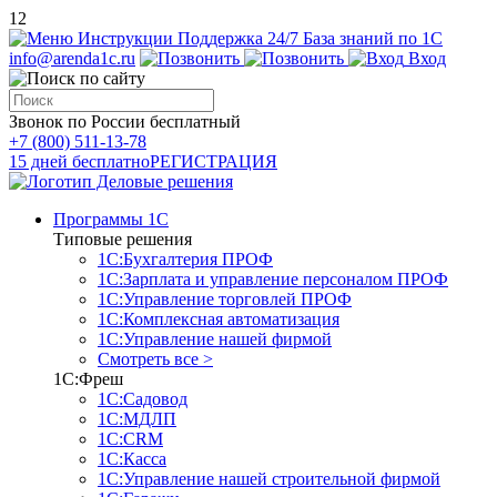
12
Инструкции
Поддержка 24/7
База знаний по 1С
info@arenda1c.ru
Вход
Звонок по России бесплатный
+7 (800) 511-13-78
15 дней бесплатно
РЕГИСТРАЦИЯ
Программы 1С
Типовые решения
1С:Бухгалтерия ПРОФ
1С:Зарплата и управление персоналом ПРОФ
1С:Управление торговлей ПРОФ
1С:Комплексная автоматизация
1С:Управление нашей фирмой
Смотреть все >
1С:Фреш
1С:Садовод
1С:МДЛП
1С:CRM
1С:Касса
1С:Управление нашей строительной фирмой