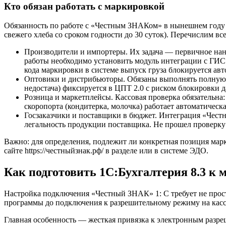
Кто обязан работать с маркировкой
Обязанность по работе с «Честным ЗНАКом» в нынешнем году 
свежего хлеба со сроком годности до 30 суток). Перечислим вс
Производители и импортеры. Их задача — первичное нане
работы необходимо установить модуль интеграции с ГИС 
кода маркировки в системе выпуск груза блокируется ав
Оптовики и дистрибьюторы. Обязаны выполнять полную с
недостача) фиксируется в ЦПТ 2.0 с риском блокировки 
Розница и маркетплейсы. Кассовая проверка обязательна:
скоропорта (кондитерка, молочка) работает автоматичес
Госзаказчики и поставщики в бюджет. Интеграция «Чест
легальность продукции поставщика. Не прошел проверку
Важно: для определения, подлежит ли конкретная позиция м
сайте https://честныйзнак.рф/ в разделе или в системе ЭДО.
Как подготовить 1С:Бухгалтерия 8.3 к 
Настройка подключения «Честный ЗНАК» 1: С требует не прост
программы до подключения к разрешительному режиму на касс
Главная особенность — жесткая привязка к электронным разр