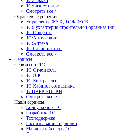
1С:Гаражи
1С:Бизнес старт
Смотреть все >
Отраслевые решения
Управление ЖХК, ТСЖ, ЖСК
1С:Бухгалтерия строительной организации
1С:Общепит
1С:Автосервис
1С:Аптека
1С:Салон оптики
Смотреть все >
Сервисы
Сервисы от 1С
1С Отчетность
1С ЭДО
1С Контрагент
1С Кабинет сотрудника
1СПАРК РИСКИ
Смотреть все >
Наши сервисы
Консультанты 1С
Разработка 1С
Техподдержка
Распознавание первички
Маркетплейсы для 1С