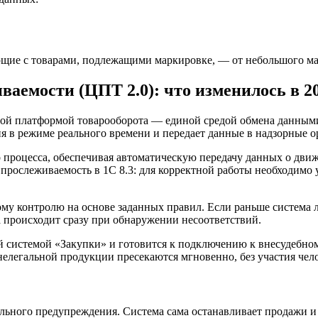
ющие с товарами, подлежащими маркировке, — от небольшого ма
аемости (ЦПТ 2.0): что изменилось в 2
вой платформой товарооборота — единой средой обмена данным
я в режиме реального времени и передает данные в надзорные 
 процесса, обеспечивая автоматическую передачу данных о движ
з прослеживаемость в 1С 8.3: для корректной работы необходимо 
му контролю на основе заданных правил. Если раньше система 
а происходит сразу при обнаружении несоответствий.
 системой «Закупки» и готовится к подключению к внесудебно
нелегальной продукции пресекаются мгновенно, без участия чело
льного предупреждения. Система сама останавливает продажи и 