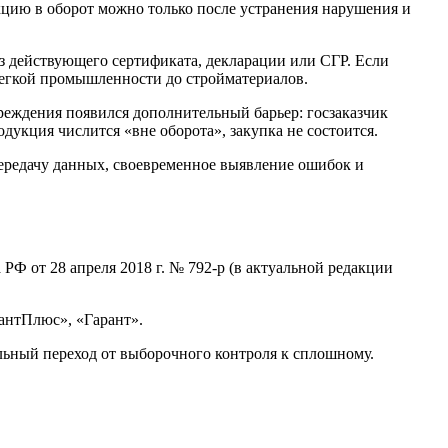
кцию в оборот можно только после устранения нарушения и
ез действующего сертификата, декларации или СГР. Если
 легкой промышленности до стройматериалов.
реждения появился дополнительный барьер: госзаказчик
дукция числится «вне оборота», закупка не состоится.
ередачу данных, своевременное выявление ошибок и
Ф от 28 апреля 2018 г. № 792-р (в актуальной редакции
тантПлюс», «Гарант».
льный переход от выборочного контроля к сплошному.