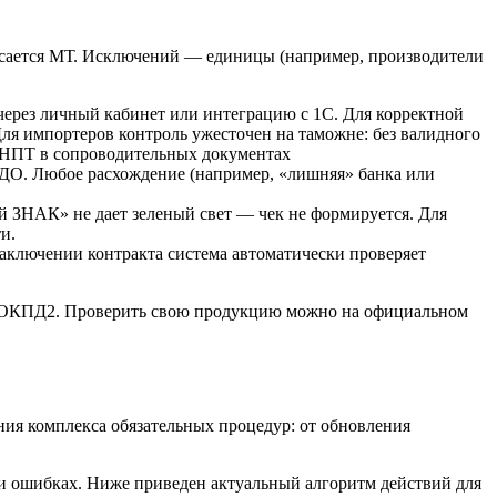
касается МТ. Исключений — единицы (например, производители
 через личный кабинет или интеграцию с 1С. Для корректной
ля импортеров контроль ужесточен на таможне: без валидного
 РНПТ в сопроводительных документах
ЭДО. Любое расхождение (например, «лишняя» банка или
ый ЗНАК» не дает зеленый свет — чек не формируется. Для
и.
аключении контракта система автоматически проверяет
 и ОКПД2. Проверить свою продукцию можно на официальном
ния комплекса обязательных процедур: от обновления
и ошибках. Ниже приведен актуальный алгоритм действий для