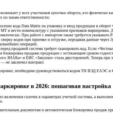
возникает у всех участников цепочки оборота, кто физически 
ех по зонам ответственности:
сение кода Data Matrix на упаковку и ввод продукции в оборот
МТ и вести номенклатуру с указанием признаков маркировки. Д
томатически. При работе с импортом также требуется указывать
верку кодов при приемке и отгрузке, передавая данные через 
дальнейших операций.
 перед продажей система требует сканировать код. Если «Честн
кая блокировка продажи продукции с истекающим сроком годност
ного ЗНАКа» и ЕИС «Закупки» стала двусторонней. Теперь при з
 — не заключил контракт.
аркировке, необходимо руководствоваться кодом ТН ВЭД ЕАЭС
маркировке в 2026: пошаговая настройка
о включения галочек в параметрах учетной системы, а выполне
е.
ешительным документам и автоматическая блокировка продаж пр