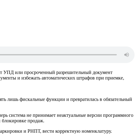
мат УПД или просроченный разрешительный документ
кументы и избежать автоматических штрафов при приемке,
нять лишь фискальные функции и превратилась в обязательный
перь система не принимает неактуальные версии программного
й блокировке продаж.
маркировки и РНПТ, вести корректную номенклатуру.