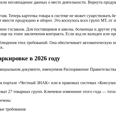
 или несовпадение данных о месте деятельности. Вернуть проду
ам. Теперь карточка товара в системе не может существовать б
т ввести продукцию в оборот. Это коснулось всех групп МТ, от
нии госзаказа. Для поставщиков в школы, больницы и другие уч
ще на этапе заключения контракта. Если код не валиден или про
блюдения этих требований. Она обеспечивает автоматическую п
х.
ркировке в 2026 году
фициальном документе, именуемом Распоряжение Правительства Р
ом портале «Честный ЗНАК» или в правовых системах «Консуль
ежат 27 товарных групп. Ключевое изменение этого года — тота
ечень: