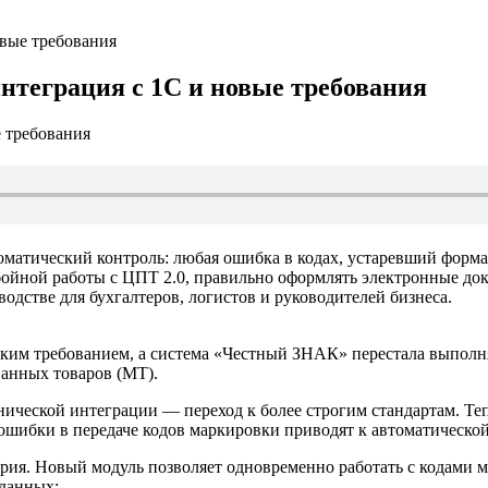
вые требования
нтеграция с 1С и новые требования
оматический контроль: любая ошибка в кодах, устаревший фор
бойной работы с ЦПТ 2.0, правильно оформлять электронные до
одстве для бухгалтеров, логистов и руководителей бизнеса.
естким требованием, а система «Честный ЗНАК» перестала выпол
ванных товаров (МТ).
нической интеграции — переход к более строгим стандартам. Те
ошибки в передаче кодов маркировки приводят к автоматическо
ерия. Новый модуль позволяет одновременно работать с кодами 
 данных: