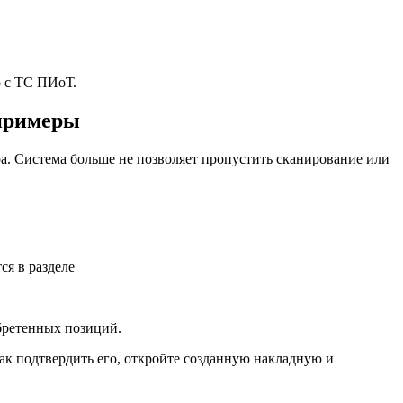
ю с ТС ПИоТ.
 примеры
ара. Система больше не позволяет пропустить сканирование или
я в разделе
бретенных позиций.
ак подтвердить его, откройте созданную накладную и