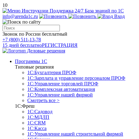
10
Инструкции
Поддержка 24/7
База знаний по 1С
info@arenda1c.ru
Вход
Звонок по России бесплатный
+7 (800) 511-13-78
15 дней бесплатно
РЕГИСТРАЦИЯ
Программы 1С
Типовые решения
1С:Бухгалтерия ПРОФ
1С:Зарплата и управление персоналом ПРОФ
1С:Управление торговлей ПРОФ
1С:Комплексная автоматизация
1С:Управление нашей фирмой
Смотреть все >
1С:Фреш
1С:Садовод
1С:МДЛП
1С:CRM
1С:Касса
1С:Управление нашей строительной фирмой