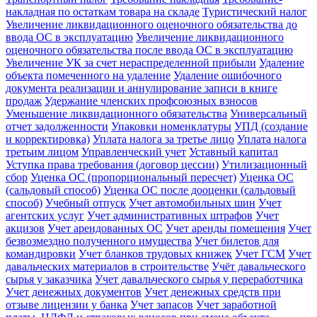
накладная по остаткам товара на складе
Туристический налог
Увеличение ликвидационного оценочного обязательства до
ввода ОС в эксплуатацию
Увеличение ликвидационного
оценочного обязательства после ввода ОС в эксплуатацию
Увеличение УК за счет нераспределенной прибыли
Удаление
объекта помеченного на удаление
Удаление ошибочного
документа реализации и аннулирование записи в книге
продаж
Удержание членских профсоюзных взносов
Уменьшение ликвидационного обязательства
Универсальный
отчет задолженности
Упаковки номенклатуры
УПД (создание
и корректировка)
Уплата налога за третье лицо
Уплата налога
третьим лицом
Управленческий учет
Уставный капитал
Уступка права требования (договор цессии)
Утилизационный
сбор
Уценка ОС (пропорциональный пересчет)
Уценка ОС
(сальдовый способ)
Уценка ОС после дооценки (сальдовый
способ)
Учебный отпуск
Учет автомобильных шин
Учет
агентских услуг
Учет административных штрафов
Учет
акцизов
Учет арендованных ОС
Учет аренды помещения
Учет
безвозмездно полученного имущества
Учет билетов для
командировки
Учет бланков трудовых книжек
Учет ГСМ
Учет
давальческих материалов в строительстве
Учёт давальческого
сырья у заказчика
Учет давальческого сырья у переработчика
Учет денежных документов
Учет денежных средств при
отзыве лицензии у банка
Учет запасов
Учет заработной