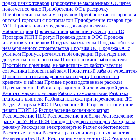
подакцизных товаров
Приобретение малоценных ОС через
подотчетное лицо
Приобретение ОС в рассрочку
Приобретение сырья и материалов
Приобретение товаров для
оптовой торговли с постоплатой
Приобретение товаров при
УСН
Приостановка трудового договора в связи с
мобилизацией
Проверка и исправление нумерации в 1С
Проверка РНПТ
Прогул
Продажа доли в ООО
Продажа
излишков материалов
Продажа макулатуры
Продажа объекта
незавершенного строительства
Продажа ОС
Продажа ОС с
убытком
Пропуск регламентной операции
Пропущенные
документы прошлого года
Простой по вине работодателя
Простой по причинам, не зависящим от работодателя и
сотрудника
Процентный заем
Процентный заём от учредителя
Проценты на остаток денежных средств
Проценты по
кредитам и займам
Прямые производственные расходы
Путевые листы
Работа в праздничный или выходной день
Работа с маркетплейсами
Работа с самозанятыми
Разбивка
платежа в выписке
Разбивка платежа при перечислении ДС
Раздел 2 формы ЕФС 1
Разделение ОС
Разрывы страниц при
печати ТОРГ-12
Распределение косвенных затрат
Распределение НДС
Распределение прибыли
Распределение
расходов УСН и ПСН
Расходы будущих периодов
Расходы на
рекламу
Расходы на электроэнергию
Расчет себестоимости
Расчетные листки
Расчеты в разных иностранных валютах
Реализация без НДС
Реализация малоценного ОС
Реализация