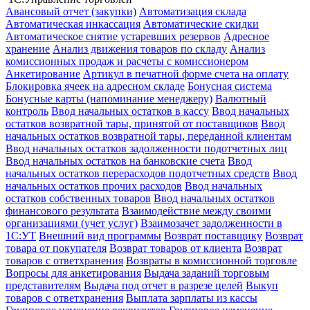
Авансовый отчет (закупки)
Автоматизация склада
Автоматическая инкассация
Автоматические скидки
Автоматическое снятие устаревших резервов
Адресное
хранение
Анализ движения товаров по складу
Анализ
комиссионных продаж и расчеты с комиссионером
Анкетирование
Артикул в печатной форме счета на оплату
Блокировка ячеек на адресном складе
Бонусная система
Бонусные карты (напоминание менеджеру)
Валютный
контроль
Ввод начальных остатков в кассу
Ввод начальных
остатков возвратной тары, принятой от поставщиков
Ввод
начальных остатков возвратной тары, переданной клиентам
Ввод начальных остатков задолженности подотчетных лиц
Ввод начальных остатков на банковские счета
Ввод
начальных остатков перерасходов подотчетных средств
Ввод
начальных остатков прочих расходов
Ввод начальных
остатков собственных товаров
Ввод начальных остатков
финансового результата
Взаимодействие между своими
организациями (учет услуг)
Взаимозачет задолженности в
1С:УТ
Внешний вид программы
Возврат поставщику
Возврат
товара от покупателя
Возврат товаров от клиента
Возврат
товаров с ответхранения
Возвраты в комиссионной торговле
Вопросы для анкетирования
Выдача заданий торговым
представителям
Выдача под отчет в разрезе целей
Выкуп
товаров с ответхранения
Выплата зарплаты из кассы