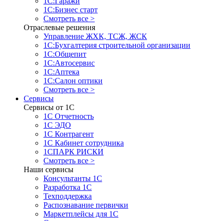
1С:Гаражи
1С:Бизнес старт
Смотреть все >
Отраслевые решения
Управление ЖХК, ТСЖ, ЖСК
1С:Бухгалтерия строительной организации
1С:Общепит
1С:Автосервис
1С:Аптека
1С:Салон оптики
Смотреть все >
Сервисы
Сервисы от 1С
1С Отчетность
1С ЭДО
1С Контрагент
1С Кабинет сотрудника
1СПАРК РИСКИ
Смотреть все >
Наши сервисы
Консультанты 1С
Разработка 1С
Техподдержка
Распознавание первички
Маркетплейсы для 1С