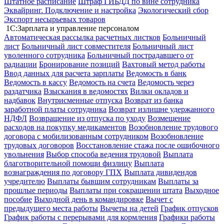
Штатное расписание
Штраф ГИБДД по вине сотрудника
Эквайринг. Подключение и настройка
Экологический сбор
Экспорт несырьевых товаров
1С:Зарплата и управление персоналом
Автоматическая рассылка расчетных листков
Больничный
лист
Больничный лист совместителя
Больничный лист
уволенного сотрудника
Больничный пострадавшего от
радиации
Бронирование позиций
Вахтовый метод работы
Ввод данных для расчета зарплаты
Ведомость в банк
Ведомость в кассу
Ведомость на счета
Ведомость через
раздатчика
Взыскания в ведомостях
Вилки окладов и
надбавок
Внутрисменные отпуска
Возврат из банка
заработной платы сотрудника
Возврат излишне удержанного
НДФЛ
Возвращение из отпуска по уходу
Возмещение
расходов на покупку медикаментов
Возобновление трудового
договора с мобилизованным сотрудником
Возобновление
трудовых договоров
Восстановление стажа после ошибочного
увольнения
Выбор способа ведения трудовой
Выплата
благотворительной помощи физлицу
Выплата
вознаграждения по договору ГПХ
Выплата дивидендов
учредителю
Выплаты бывшим сотрудникам
Выплаты за
прошлые периоды
Выплаты при сокращении штата
Выходное
пособие
Выходной день в командировке
Вычет с
предыдущего места работы
Вычеты на детей
График отпусков
График работы с перерывами для кормления
Графики работы