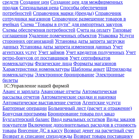
средств
Создание цен
Создание цен для межфирменных
продаж
Специальная цена
Способы обеспечения
потребностей
Справочник марки (бренды)
Справочник
сотрудники магазинов
Справочное размещение товаров в
ячейках
Схема "Товары в пути" для импортных закупок
Схемы обеспечения потребностей
Счета на оплату
Типовые
соглашения
Удаление помеченных объектов
Упаковка
Услуги
сторонних организаций
Установка даты запрета загрузки
данных
Установка даты запрета изменения данных
Учет
агентских услуг
Учет займов
Учет кредитов полученных
Учет
ретро-бонусов от поставщиков
Учет сертификатов
номенклатуры
Физические лица
Форматы магазинов
Характеристики номенклатуры
Шаблоны анкет
Штрихкоды
номенклатуры
Электронное бронирование
Электронные
билеты
1С:Управление нашей фирмой
Аванс и зарплата
Авансовые отчеты
Автоматическая
рассылка отчетов
Автоматические скидки и наценки
Автоматическое выставление счетов
Агентские услуги
Бартерные операции
Больничный лист (расчет и отражение)
Бонусная программа
Бронирование товара под заказ
Бухгалтерский баланс
Ввод начальных остатков
Виды заказов
покупателя
Включение дополнительных расходов в стоимость
товара
Внесение ДС в кассу
Возврат денег на расчетный счет
Возврат и списание спецодежды
Возврат товара поставщику