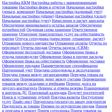
Настройка ККМ
Настройка работы с маркированными
товарами
Настройки форм и отчетов
Начальные настройки
(деньги, компания)
Начальные настройки (кадровый учет)
Начальные настройки (общие)
Начальные настройки (склад)
Начальные настройки (учет)
Начисление и расчет зарплаты
Обеспечение минимального остатка запасов
Обеспечение
потребностей
Ордерная схема хранения
Ответственное
хранение
Отнесение транспортных услуг на себестоимость
партии
Отпуск сотрудника (начисление, отражение, расчет)
Отражение нового имущества
Отражение оплаты
Отчеты по
персоналу
Отчеты продаж
Отчеты раздела «CRM»
Оформление бесплатной доставки
Оформление брака в
отходы производстве
Оформление брака в прочие расходы
Оформление брака на себестоимость
Оформление доставки
Оформление продажи
Параметрические спецификации
Партионный учет
Передача спецодежды в эксплуатацию
Передача товара между организациями
Передача товара на
комиссию
Перемещение денег между счетами
Перемещение
товаров между складами и ячейками
Перенос долга на
другого контрагента
Перенос и отмена резерва
Планирование
и контроль ДС
Платежный календарь
Подсчет посетителей
Поиск и устранение дублей
Покупка валюты
Поступление
услуг
Прайс-лист
Предоплата (оплата) по заказу покупателя
Предоплата за товары
Премии по результатам продаж
Прием
и передача в ремонт
Прием сотрудника
Прием товаров на