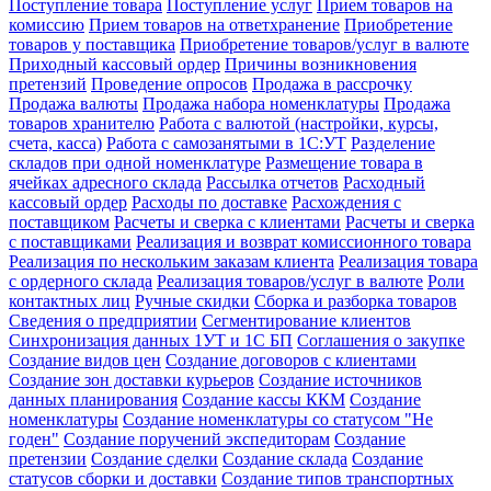
Поступление товара
Поступление услуг
Прием товаров на
комиссию
Прием товаров на ответхранение
Приобретение
товаров у поставщика
Приобретение товаров/услуг в валюте
Приходный кассовый ордер
Причины возникновения
претензий
Проведение опросов
Продажа в рассрочку
Продажа валюты
Продажа набора номенклатуры
Продажа
товаров хранителю
Работа с валютой (настройки, курсы,
счета, касса)
Работа с самозанятыми в 1С:УТ
Разделение
складов при одной номенклатуре
Размещение товара в
ячейках адресного склада
Рассылка отчетов
Расходный
кассовый ордер
Расходы по доставке
Расхождения с
поставщиком
Расчеты и сверка с клиентами
Расчеты и сверка
с поставщиками
Реализация и возврат комиссионного товара
Реализация по нескольким заказам клиента
Реализация товара
с ордерного склада
Реализация товаров/услуг в валюте
Роли
контактных лиц
Ручные скидки
Сборка и разборка товаров
Сведения о предприятии
Сегментирование клиентов
Синхронизация данных 1УТ и 1С БП
Соглашения о закупке
Создание видов цен
Создание договоров с клиентами
Создание зон доставки курьеров
Создание источников
данных планирования
Создание кассы ККМ
Создание
номенклатуры
Создание номенклатуры со статусом "Не
годен"
Создание поручений экспедиторам
Создание
претензии
Создание сделки
Создание склада
Создание
статусов сборки и доставки
Создание типов транспортных