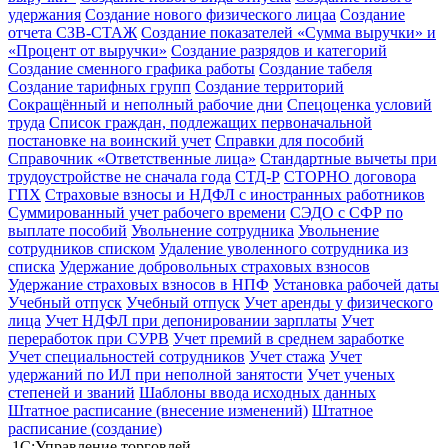
удержания
Создание нового физического лицаа
Создание
отчета СЗВ-СТАЖ
Создание показателей «Сумма выручки» и
«Процент от выручки»
Создание разрядов и категорий
Создание сменного графика работы
Создание табеля
Создание тарифных групп
Создание территорий
Сокращённый и неполный рабочие дни
Спецоценка условий
труда
Список граждан, подлежащих первоначальной
постановке на воинский учет
Справки для пособий
Справочник «Ответственные лица»
Стандартные вычеты при
трудоустройстве не сначала года
СТД-Р
СТОРНО договора
ГПХ
Страховые взносы и НДФЛ с иностранных работников
Суммированный учет рабочего времени
СЭДО с СФР по
выплате пособий
Увольнение сотрудника
Увольнение
сотрудников списком
Удаление уволенного сотрудника из
списка
Удержание добровольных страховых взносов
Удержание страховых взносов в НПФ
Установка рабочей даты
Учебный отпуск
Учебный отпуск
Учет аренды у физического
лица
Учет НДФЛ при депонировании зарплаты
Учет
переработок при СУРВ
Учет премий в среднем заработке
Учет специальностей сотрудников
Учет стажа
Учет
удержаний по ИЛ при неполной занятости
Учет ученых
степеней и званий
Шаблоны ввода исходных данных
Штатное расписание (внесение изменений)
Штатное
расписание (создание)
1С:Управление торговлей