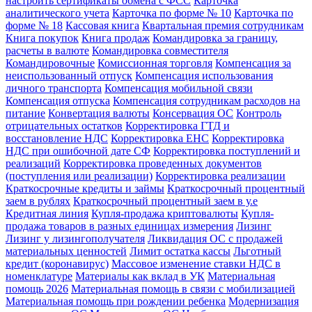
настроить сертификаты обмена с ФСС
Карточка
аналитического учета
Карточка по форме № 10
Карточка по
форме № 18
Кассовая книга
Квартальная премия сотрудникам
Книга покупок
Книга продаж
Командировка за границу,
расчеты в валюте
Командировка совместителя
Командировочные
Комиссионная торговля
Компенсация за
неиспользованный отпуск
Компенсация использования
личного транспорта
Компенсация мобильной связи
Компенсация отпуска
Компенсация сотрудникам расходов на
питание
Конвертация валюты
Консервация ОС
Контроль
отрицательных остатков
Корректировка ГТД и
восстановление НДС
Корректировка ЕНС
Корректировка
НДС при ошибочной дате СФ
Корректировка поступлений и
реализаций
Корректировка проведенных документов
(поступления или реализации)
Корректировка реализации
Краткосрочные кредиты и займы
Краткосрочный процентный
заем в рублях
Краткосрочный процентный заем в у.е
Кредитная линия
Купля-продажа криптовалюты
Купля-
продажа товаров в разных единицах измерения
Лизинг
Лизинг у лизингополучателя
Ликвидация ОС с продажей
материальных ценностей
Лимит остатка кассы
Льготный
кредит (коронавирус)
Массовое изменение ставки НДС в
номенклатуре
Материалы как вклад в УК
Материальная
помощь 2026
Материальная помощь в связи с мобилизацией
Материальная помощь при рождении ребенка
Модернизация