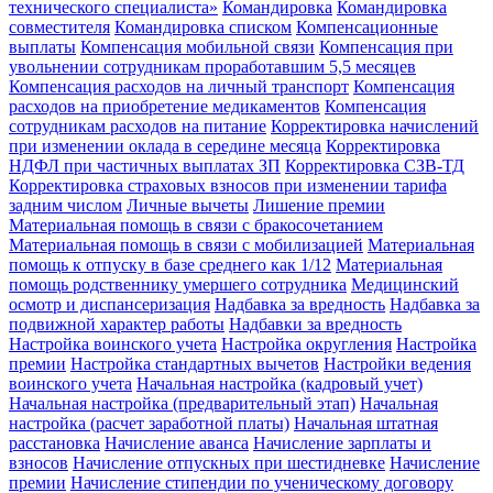
технического специалиста»
Командировка
Командировка
совместителя
Командировка списком
Компенсационные
выплаты
Компенсация мобильной связи
Компенсация при
увольнении сотрудникам проработавшим 5,5 месяцев
Компенсация расходов на личный транспорт
Компенсация
расходов на приобретение медикаментов
Компенсация
сотрудникам расходов на питание
Корректировка начислений
при изменении оклада в середине месяца
Корректировка
НДФЛ при частичных выплатах ЗП
Корректировка СЗВ-ТД
Корректировка страховых взносов при изменении тарифа
задним числом
Личные вычеты
Лишение премии
Материальная помощь в связи с бракосочетанием
Материальная помощь в связи с мобилизацией
Материальная
помощь к отпуску в базе среднего как 1/12
Материальная
помощь родственнику умершего сотрудника
Медицинский
осмотр и диспансеризация
Надбавка за вредность
Надбавка за
подвижной характер работы
Надбавки за вредность
Настройка воинского учета
Настройка округления
Настройка
премии
Настройка стандартных вычетов
Настройки ведения
воинского учета
Начальная настройка (кадровый учет)
Начальная настройка (предварительный этап)
Начальная
настройка (расчет заработной платы)
Начальная штатная
расстановка
Начисление аванса
Начисление зарплаты и
взносов
Начисление отпускных при шестидневке
Начисление
премии
Начисление стипендии по ученическому договору