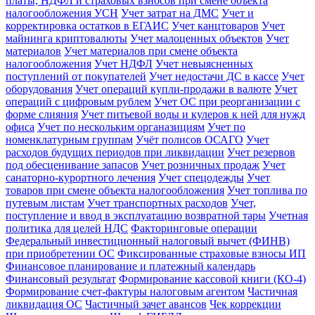
платы, НДФЛ и страховых взносов при смене объекта
налогообложения УСН
Учет затрат на ДМС
Учет и
корректировка остатков в ЕГАИС
Учет канцтоваров
Учет
майнинга криптовалюты
Учет малоценных объектов
Учет
материалов
Учет материалов при смене объекта
налогообложения
Учет НДФЛ
Учет невыясненных
поступлений от покупателей
Учет недостачи ДС в кассе
Учет
оборудования
Учет операций купли-продажи в валюте
Учет
операций с цифровым рублем
Учет ОС при реорганизации с
форме слияния
Учет питьевой воды и кулеров к ней для нужд
офиса
Учет по нескольким органазициям
Учет по
номенклатурным группам
Учёт полисов ОСАГО
Учет
расходов будущих периодов при ликвидации
Учет резервов
под обесценивание запасов
Учет розничных продаж
Учет
санаторно-курортного лечения
Учет спецодежды
Учет
товаров при смене объекта налогообложения
Учет топлива по
путевым листам
Учет транспортных расходов
Учет,
поступление и ввод в эксплуатацию возвратной тары
Учетная
политика для целей НДС
Факторинговые операции
Федеральный инвестиционный налоговый вычет (ФИНВ)
при приобретении ОС
Фиксированные страховые взносы ИП
Финансовое планирование и платежный календарь
Финансовый результат
Формирование кассовой книги (КО-4)
Формирование счет-фактуры налоговым агентом
Частичная
ликвидация ОС
Частичный зачет авансов
Чек коррекции