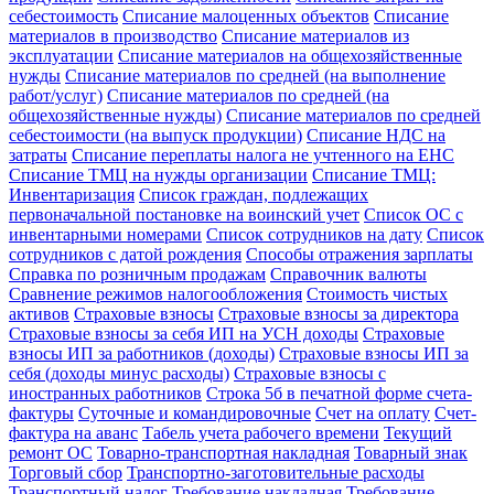
себестоимость
Списание малоценных объектов
Списание
материалов в производство
Списание материалов из
эксплуатации
Списание материалов на общехозяйственные
нужды
Списание материалов по средней (на выполнение
работ/услуг)
Списание материалов по средней (на
общехозяйственные нужды)
Списание материалов по средней
себестоимости (на выпуск продукции)
Списание НДС на
затраты
Списание переплаты налога не учтенного на ЕНС
Списание ТМЦ на нужды организации
Списание ТМЦ:
Инвентаризация
Список граждан, подлежащих
первоначальной постановке на воинский учет
Список ОС с
инвентарными номерами
Список сотрудников на дату
Список
сотрудников с датой рождения
Способы отражения зарплаты
Справка по розничным продажам
Справочник валюты
Сравнение режимов налогообложения
Стоимость чистых
активов
Страховые взносы
Страховые взносы за директора
Страховые взносы за себя ИП на УСН доходы
Страховые
взносы ИП за работников (доходы)
Страховые взносы ИП за
себя (доходы минус расходы)
Страховые взносы с
иностранных работников
Строка 5б в печатной форме счета-
фактуры
Суточные и командировочные
Счет на оплату
Счет-
фактура на аванс
Табель учета рабочего времени
Текущий
ремонт ОС
Товарно-транспортная накладная
Товарный знак
Торговый сбор
Транспортно-заготовительные расходы
Транспортный налог
Требование накладная
Требование-