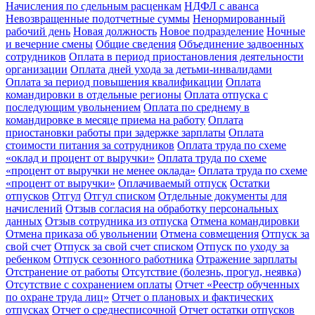
Начисления по сдельным расценкам
НДФЛ с аванса
Невозвращенные подотчетные суммы
Ненормированный
рабочий день
Новая должность
Новое подразделение
Ночные
и вечерние смены
Общие сведения
Объединение задвоенных
сотрудников
Оплата в период приостановления деятельности
организации
Оплата дней ухода за детьми-инвалидами
Оплата за период повышения квалификации
Оплата
командировки в отдельные регионы
Оплата отпуска с
последующим увольнением
Оплата по среднему в
командировке в месяце приема на работу
Оплата
приостановки работы при задержке зарплаты
Оплата
стоимости питания за сотрудников
Оплата труда по схеме
«оклад и процент от выручки»
Оплата труда по схеме
«процент от выручки не менее оклада»
Оплата труда по схеме
«процент от выручки»
Оплачиваемый отпуск
Остатки
отпусков
Отгул
Отгул списком
Отдельные документы для
начислений
Отзыв согласия на обработку персональных
данных
Отзыв сотрудника из отпуска
Отмена командировки
Отмена приказа об увольнении
Отмена совмещения
Отпуск за
свой счет
Отпуск за свой счет списком
Отпуск по уходу за
ребенком
Отпуск сезонного работника
Отражение зарплаты
Отстранение от работы
Отсутствие (болезнь, прогул, неявка)
Отсутствие с сохранением оплаты
Отчет «Реестр обученных
по охране труда лиц»
Отчет о плановых и фактических
отпусках
Отчет о среднесписочной
Отчет остатки отпусков