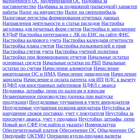
малоценного ОС
Модернизация ОС
Надбавка за
наставничество
Надбавка за подвижной (разъездной) характер
работы
Налог на имущество
Налог на сверхприбыль
Налоговые регистры формирования отчетных данных
Направления деятельности и статьи расходов
Настройка
заголовка для печатных форм счетов
Настройка и заполнение
КУДиР
Настройка интеграции с ЛК по ЕНС на сайте ФНС
Настройка кадрового учета
Настройка календаря отчетности
Настройка плана счетов
Настройка пользователей и прав
Настройка счетов учета
Настройка учетной политики
Настройки при формировании отчетов
Начальные остатки
основных средств
Начальные остатки по РБП
Начальные
остатки по счетам
Начисление алиментов
Начисление
амортизации ОС и НМА
Начисление дивидендов
Начисление
зарплаты
Начисление и оплата патента для ИП
НДС к вычету
НДФЛ для иностранных работников
НДФЛ с аванса
Недоимка, штрафы, пени по налогам и взносам
Незавершенное производство (оценка при выпуске
продукции)
Неотделимые улучшения в учете арендодателя
Неотделимые улучшения позиция арендатора
Неустойка за
нарушение сроков поставки, учет у покупателя
Неустойка за
просрочку аванса, учет у продавца
Неустойки, штрафы, пени
Новый код СФР (где найти и указать)
Номенклатура
Обеспечительный платеж
Обесценение ОС
Объединение ОС
Овердрафт
ОКТМО
Операции купли-продажи валюты