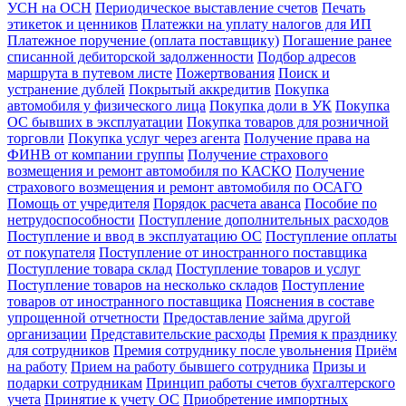
УСН на ОСН
Периодическое выставление счетов
Печать
этикеток и ценников
Платежки на уплату налогов для ИП
Платежное поручение (оплата поставщику)
Погашение ранее
списанной дебиторской задолженности
Подбор адресов
маршрута в путевом листе
Пожертвования
Поиск и
устранение дублей
Покрытый аккредитив
Покупка
автомобиля у физического лица
Покупка доли в УК
Покупка
ОС бывших в эксплуатации
Покупка товаров для розничной
торговли
Покупка услуг через агента
Получение права на
ФИНВ от компании группы
Получение страхового
возмещения и ремонт автомобиля по КАСКО
Получение
страхового возмещения и ремонт автомобиля по ОСАГО
Помощь от учредителя
Порядок расчета аванса
Пособие по
нетрудоспособности
Поступление дополнительных расходов
Поступление и ввод в эксплуатацию ОС
Поступление оплаты
от покупателя
Поступление от иностранного поставщика
Поступление товара склад
Поступление товаров и услуг
Поступление товаров на несколько складов
Поступление
товаров от иностранного поставщика
Пояснения в составе
упрощенной отчетности
Предоставление займа другой
организации
Представительские расходы
Премия к празднику
для сотрудников
Премия сотруднику после увольнения
Приём
на работу
Прием на работу бывшего сотрудника
Призы и
подарки сотрудникам
Принцип работы счетов бухгалтерского
учета
Принятие к учету ОС
Приобретение импортных