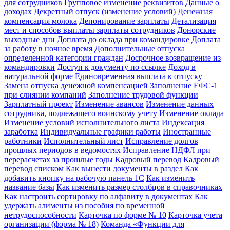
для сотрудников
Групповое изменение реквизитов
Данные о
доходах
Декретный отпуск (изменение условий)
Денежная
компенсация молока
Депонирование зарплаты
Детализация
мест и способов выплаты зарплаты сотрудников
Донорские
выходные дни
Доплата до оклада при командировке
Доплата
за работу в ночное время
Дополнительные отпуска
определенной категории граждан
Досрочное возвращение из
командировки
Доступ к документу по ссылке
Доход в
натуральной форме
Единовременная выплата к отпуску
Замена отпуска денежной компенсацией
Заполнение ЕФС-1
при слиянии компаний
Заполнение трудовой функции
Зарплатный проект
Изменение авансов
Изменение данных
сотрудника, подлежащего воинскому учету
Изменение оклада
Изменение условий исполнительного листа
Индексация
заработка
Индивидуальные графики работы
Иностранные
работники
Исполнительный лист
Исправление долгов
прошлых периодов в ведомостях
Исправление НДФЛ при
перерасчетах за прошлые годы
Кадровый перевод
Кадровый
перевод списком
Как вынести документы в раздел
Как
добавить кнопку на рабочую панель 1С
Как изменить
название базы
Как изменить размер столбцов в справочниках
Как настроить сортировку по алфавиту в документах
Как
удержать алименты из пособия по временной
нетрудоспособности
Карточка по форме № 10
Карточка учета
организации (форма № 18)
Команда «Функции для