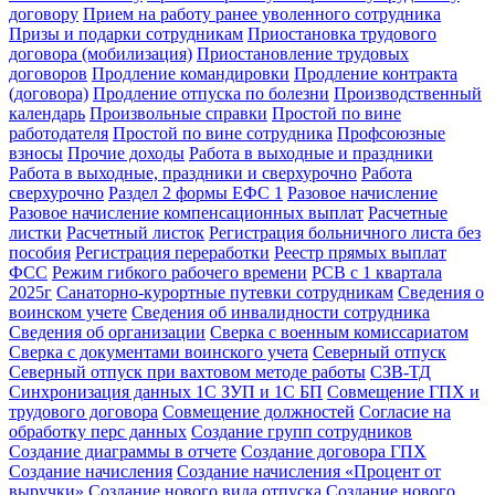
договору
Прием на работу ранее уволенного сотрудника
Призы и подарки сотрудникам
Приостановка трудового
договора (мобилизация)
Приостановление трудовых
договоров
Продление командировки
Продление контракта
(договора)
Продление отпуска по болезни
Производственный
календарь
Произвольные справки
Простой по вине
работодателя
Простой по вине сотрудника
Профсоюзные
взносы
Прочие доходы
Работа в выходные и праздники
Работа в выходные, праздники и сверхурочно
Работа
сверхурочно
Раздел 2 формы ЕФС 1
Разовое начисление
Разовое начисление компенсационных выплат
Расчетные
листки
Расчетный листок
Регистрация больничного листа без
пособия
Регистрация переработки
Реестр прямых выплат
ФСС
Режим гибкого рабочего времени
РСВ с 1 квартала
2025г
Санаторно-курортные путевки сотрудникам
Сведения о
воинском учете
Сведения об инвалидности сотрудника
Сведения об организации
Сверка с военным комиссариатом
Сверка с документами воинского учета
Северный отпуск
Северный отпуск при вахтовом методе работы
СЗВ-ТД
Синхронизация данных 1С ЗУП и 1С БП
Совмещение ГПХ и
трудового договора
Совмещение должностей
Согласие на
обработку перс данных
Создание групп сотрудников
Создание диаграммы в отчете
Создание договора ГПХ
Создание начисления
Создание начисления «Процент от
выручки»
Создание нового вида отпуска
Создание нового