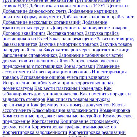
Групповое изменение реквизитов
Групповое изменение
ставок НДС
Дебиторская задолженность в 1С:УТ
Депозиты
Добавление банковского счета
Добавление картинки в
печатную форму документа
Добавление колонок в прайс-лист
Добавление нескольких организаций
Добавление
транспортных средств
Доверенность на получение товаров
Договор эквайринга
Доставка товаров
Загрузка прайса
поставщиков из Excel
Заказ на перемещение
Заказ поставщику
Заказы клиентов
Закупка импортных товаров
Закупка товара
на ордерный склад
Закупка товаров через подотчетное лицо
Заполнение справочников
Заполнение табличных частей
документов из внешних файлов
Запрос коммерческого
предложения у поставщиков
Зоны доставки
Изменение
ассортимента
Инвентаризационная опись
Инвентаризация
товаров
Исправление ошибок учета при возвратах
Исправление ошибок учета при некорректных ценах
номенклатуры
Как вести платежный календарь
Как
заблокировать доступ пользователю
Как изменить порядок и
видимость столбцов
Как списать товары на нужды
организации
Как формируются номера документов
Квоты
ассортимента
Классификация задолженности
Командировка
Комиссионные продажи: начальные настройки
Коммерческое
предложение
Контрагенты
Копирование строки между
документами
Корректировка графика взаиморасчетов
Корректировка задолженности
Корректировка реализации