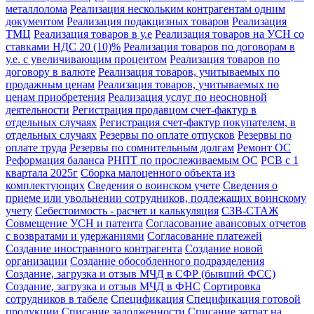
металлолома
Реализация нескольким контрагентам одним
документом
Реализация подакцизных товаров
Реализация
ТМЦ
Реализация товаров в у.е
Реализация товаров на УСН со
ставками НДС 20 (10)%
Реализация товаров по договорам в
у.е. с увеличивающим процентом
Реализация товаров по
договору в валюте
Реализация товаров, учитываемых по
продажным ценам
Реализация товаров, учитываемых по
ценам приобретения
Реализация услуг по неосновной
деятельности
Регистрация продавцом счет-фактур в
отдельных случаях
Регистрация счет-фактур покупателем, в
отдельных случаях
Резервы по оплате отпусков
Резервы по
оплате труда
Резервы по сомнительным долгам
Ремонт ОС
Реформация баланса
РНПТ по прослеживаемым ОС
РСВ с 1
квартала 2025г
Сборка малоценного объекта из
комплектующих
Сведения о воинском учете
Сведения о
приеме или увольнении сотрудников, подлежащих воинскому
учету
Себестоимость - расчет и калькуляция
СЗВ-СТАЖ
Совмещение УСН и патента
Согласование авансовых отчетов
с возвратами и удержаниями
Согласование платежей
Создание иностранного контрагента
Создание новой
организации
Создание обособленного подразделения
Создание, загрузка и отзыв МЧД в СФР (бывший ФСС)
Создание, загрузка и отзыв МЧД в ФНС
Сортировка
сотрудников в табеле
Спецификация
Спецификация готовой
продукции
Списание задолженности
Списание затрат на