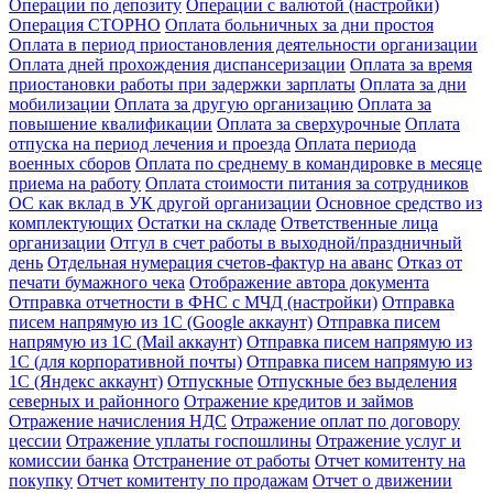
Операции по депозиту
Операции с валютой (настройки)
Операция СТОРНО
Оплата больничных за дни простоя
Оплата в период приостановления деятельности организации
Оплата дней прохождения диспансеризации
Оплата за время
приостановки работы при задержки зарплаты
Оплата за дни
мобилизации
Оплата за другую организацию
Оплата за
повышение квалификации
Оплата за сверхурочные
Оплата
отпуска на период лечения и проезда
Оплата периода
военных сборов
Оплата по среднему в командировке в месяце
приема на работу
Оплата стоимости питания за сотрудников
ОС как вклад в УК другой организации
Основное средство из
комплектующих
Остатки на складе
Ответственные лица
организации
Отгул в счет работы в выходной/праздничный
день
Отдельная нумерация счетов-фактур на аванс
Отказ от
печати бумажного чека
Отображение автора документа
Отправка отчетности в ФНС с МЧД (настройки)
Отправка
писем напрямую из 1С (Google аккаунт)
Отправка писем
напрямую из 1С (Mail аккаунт)
Отправка писем напрямую из
1С (для корпоративной почты)
Отправка писем напрямую из
1С (Яндекс аккаунт)
Отпускные
Отпускные без выделения
северных и районного
Отражение кредитов и займов
Отражение начисления НДС
Отражение оплат по договору
цессии
Отражение уплаты госпошлины
Отражение услуг и
комиссии банка
Отстранение от работы
Отчет комитенту на
покупку
Отчет комитенту по продажам
Отчет о движении