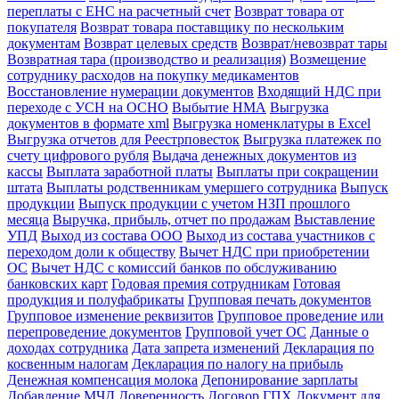
переплаты с ЕНС на расчетный счет
Возврат товара от
покупателя
Возврат товара поставщику по нескольким
документам
Возврат целевых средств
Возврат/невозврат тары
Возвратная тара (производство и реализация)
Возмещение
сотруднику расходов на покупку медикаментов
Восстановление нумерации документов
Входящий НДС при
переходе с УСН на ОСНО
Выбытие НМА
Выгрузка
документов в формате xml
Выгрузка номенклатуры в Excel
Выгрузка отчетов для Реестрповесток
Выгрузка платежек по
счету цифрового рубля
Выдача денежных документов из
кассы
Выплата заработной платы
Выплаты при сокращении
штата
Выплаты родственникам умершего сотрудника
Выпуск
продукции
Выпуск продукции с учетом НЗП прошлого
месяца
Выручка, прибыль, отчет по продажам
Выставление
УПД
Выход из состава ООО
Выход из состава участников с
переходом доли к обществу
Вычет НДС при приобретении
ОС
Вычет НДС с комиссий банков по обслуживанию
банковских карт
Годовая премия сотрудникам
Готовая
продукция и полуфабрикаты
Групповая печать документов
Групповое изменение реквизитов
Групповое проведение или
перепроведение документов
Групповой учет ОС
Данные о
доходах сотрудника
Дата запрета изменений
Декларация по
косвенным налогам
Декларация по налогу на прибыль
Денежная компенсация молока
Депонирование зарплаты
Добавление МЧД
Доверенность
Договор ГПХ
Документ для