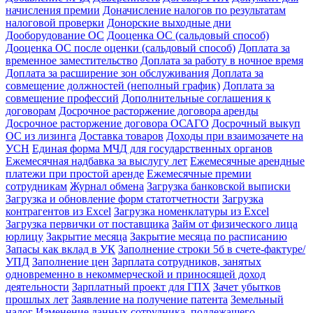
начисления премии
Доначисление налогов по результатам
налоговой проверки
Донорские выходные дни
Дооборудование ОС
Дооценка ОС (сальдовый способ)
Дооценка ОС после оценки (сальдовый способ)
Доплата за
временное заместительство
Доплата за работу в ночное время
Доплата за расширение зон обслуживания
Доплата за
совмещение должностей (неполный график)
Доплата за
совмещение профессий
Дополнительные соглашения к
договорам
Досрочное расторжение договора аренды
Досрочное расторжение договора ОСАГО
Досрочный выкуп
ОС из лизинга
Доставка товаров
Доходы при взаимозачете на
УСН
Единая форма МЧД для государственных органов
Ежемесячная надбавка за выслугу лет
Ежемесячные арендные
платежи при простой аренде
Ежемесячные премии
сотрудникам
Журнал обмена
Загрузка банковской выписки
Загрузка и обновление форм статотчетности
Загрузка
контрагентов из Excel
Загрузка номенклатуры из Excel
Загрузка первички от поставщика
Займ от физического лица
юрлицу
Закрытие месяца
Закрытие месяца по расписанию
Запасы как вклад в УК
Заполнение строки 5б в счете-фактуре/
УПД
Заполнение цен
Зарплата сотрудников, занятых
одновременно в некоммерческой и приносящей доход
деятельности
Зарплатный проект для ГПХ
Зачет убытков
прошлых лет
Заявление на получение патента
Земельный
налог
Изменение данных сотрудника, подлежащего