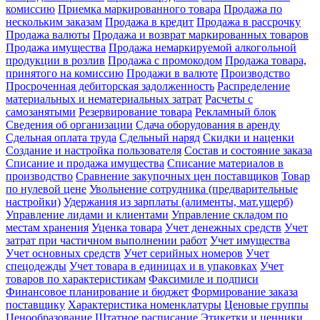
комиссию
Приемка маркированного товара
Продажа по
нескольким заказам
Продажа в кредит
Продажа в рассрочку
Продажа валюты
Продажа и возврат маркированных товаров
Продажа имущества
Продажа немаркируемой алкогольной
продукции в розлив
Продажа с промокодом
Продажа товара,
принятого на комиссию
Продажи в валюте
Производство
Просроченная дебиторская задолженность
Распределение
материальных и нематериальных затрат
Расчеты с
самозанятыми
Резервирование товара
Рекламный блок
Сведения об организации
Сдача оборудования в аренду
Сдельная оплата труда
Сдельный наряд
Скидки и наценки
Создание и настройка пользователя
Состав и состояние заказа
Списание и продажа имущества
Списание материалов в
производство
Сравнение закупочных цен поставщиков
Товар
по нулевой цене
Увольнение сотрудника (предварительные
настройки)
Удержания из зарплаты (алименты, мат.ущерб)
Управление лидами и клиентами
Управление складом по
местам хранения
Уценка товара
Учет денежных средств
Учет
затрат при частичном выполнении работ
Учет имущества
Учет основных средств
Учет серийных номеров
Учет
спецодежды
Учет товара в единицах и в упаковках
Учет
товаров по характеристикам
Факсимиле и подписи
Финансовое планирование и бюджет
Формирование заказа
поставщику
Характеристика номенклатуры
Ценовые группы
Ценообразование
Штатное расписание
Этикетки и ценники