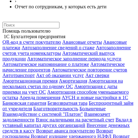
›
Отчет по сотрудникам, у которых есть дети
Помощь пользователю
1С Бухгалтерия предприятия
QR-код в счете покупателю
Авансовые отчеты
Авансовые
платежи
Автозаполнение сведений о стаже
Автозаполнение
счетов учета номенклатуры
Автоматический выпуск
продукции
Автоматическое заполнение периода услуги
Автоматическое напоминание о платеже
Автоматическое
начисление процентов
Автоматическое повторение счетов
Автотранспорт
Акт об оказании услуг
Акт сверки
Амортизационная премия
Амортизация
Амортизация на
нескольких счетах по одному ОС
Амортизация с даты
приемки на учет ОС
Амортизация способом уменьшаемого
остатка
Аренда помещения
АУСН и новые настройки в 1С
Банковская гарантия
Безвозвратная тара
Беспроцентный займ
от учредителя
Благотворительность
Больничные
Взаимодействие с системой "Платон"
Взаимозачет
задолженности
Взнос наличными на расчетный счет
Вклад в
уставный капитал других организаций
Внесение денежных
средств в кассу
Возврат аванса покупателю
Возврат
госпошлины
Возврат излишне удержанного НДФЛ
Возврат