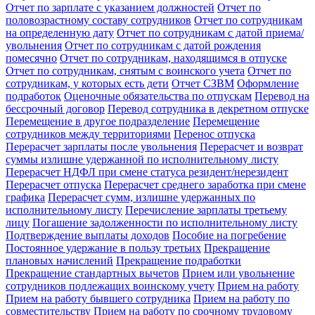
Отчет по зарплате с указанием должностей
Отчет по
половозрастному составу сотрудников
Отчет по сотрудникам
на определенную дату
Отчет по сотрудникам с датой приема/
увольнения
Отчет по сотрудникам с датой рождения
помесячно
Отчет по сотрудникам, находящимся в отпуске
Отчет по сотрудникам, снятым с воинского учета
Отчет по
сотрудникам, у которых есть дети
Отчет СЗВМ
Оформление
подработок
Оценочные обязательства по отпускам
Перевод на
бессрочный договор
Перевод сотрудника в декретном отпуске
Перемещение в другое подразделение
Перемещение
сотрудников между территориями
Перенос отпуска
Перерасчет зарплаты после увольнения
Перерасчет и возврат
суммы излишне удержанной по исполнительному листу
Перерасчет НДФЛ при смене статуса резидент/нерезидент
Перерасчет отпуска
Перерасчет среднего заработка при смене
графика
Перерасчет сумм, излишне удержанных по
исполнительному листу
Перечисление зарплаты третьему
лицу
Погашение задолженности по исполнительному листу
Подтверждение выплаты доходов
Пособие на погребение
Постоянное удержание в пользу третьих
Прекращение
плановых начислений
Прекращение подработки
Прекращение стандартных вычетов
Прием или увольнение
сотрудников подлежащих воинскому учету
Прием на работу
Прием на работу бывшего сотрудника
Прием на работу по
совместительству
Прием на работу по срочному трудовому