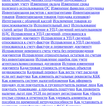
воинскому учету
Изменение оклада
Изменение срока
полезного использования ОС
Изменение фамилии сотрудника
Инвентаризация расчетов с контрагентами
Инвентаризация
товаров
Инвентаризация товаров (продажа излишков)
Интеграция с облачной кассой
Исключение товаров из
прослеживаемости
Исполнительный лист
Использование
статей затрат
Исправление в УПД сведений неплательщиком
НДС
Исправление в УПД сведений, относящихся к
первичному документу
Исправление в УПД сведений,
относящихся к счету-фактуре
Исправление в УПД сведений,
относящихся к счету-фактуре и первичному документу
Исправление неверного счета учета без перепроведения
документов
Исправление отрицательных остатков по счетам
без инвентаризации
Исправление ошибок при учете
агентских/комиссионных договоров
История изменения
документа
Кадастровая стоимость отдельных объектов
недвижимости
Кадровый перевод
Как вести учет расходов
если нет выручки
Как изменить актуальные реквизиты КБК
Как изменить систему налогообложения
Как оформить
продажу, если покупатель и грузополучатель разные лица
Как
покупать упаковками, а продавать поштучно
Как проверить
наличие льгот при УСН по региону регистрации
Как убрать
пустые строки в отчетности
Как удержать алименты из
пособия по временной нетрудоспособности
Как установить и