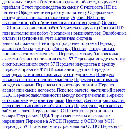
денежных средств
Отчет по продажам, обороту, выручке и
прибыли
Отчет производства за смену
Отчетность ИП на
патенте
Оформление на работу по патенту
Оформление
сотрудника на неполный рабочий
Оценка НЗП при
выполнении работ (вне зависимости от выручки)
Оценка
НЗП при выполнении работ (с учетом выручки)
Оценка НПЗ
при выполнении работ (с этапами номенклатуры)
Ошибочные
оплаты
Партионный учет
Патентная система
налогообложения
Пени при просрочке платежа
Перевод
авансов в безнадежную дебиторку
Перевод сотрудника с
внешнего совместительства
Переводы между банковскими
счетами без использования счета 57
Переводы между счетами
с использованием счета 57
Передача имущества в аренду
Передача права на ФИНВ компании группы
Передача
спецодежды и инвентаря между сотрудниками
Передача
товаров на ответственное хранение
Перемещение товаров
между складами
Перенаем по договору лизинга
Перенос
аванса при смене договора
Перенос вычета, частичный вычет
НДС
Перенос задолженности между контрагентами
Перенос
остатков между организациями
Перенос убытка прошлых лет
Переоценка активов и обязательств
Переоценка депозитов и
займов валюте
Переоценка ОС
Переоценка розничного
товара
Перерасчет НДФЛ при смене статуса резидент/
нерезидент
Переход на АУСН
Переход с ОСНО на УСН
Переход с УСН доходы минус расходы на ОСНО
Переход с