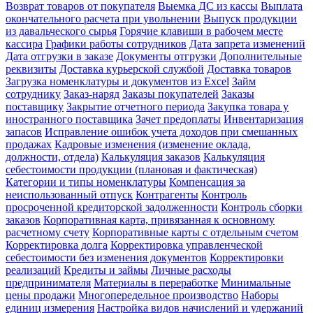
Возврат товаров от покупателя
Выемка ДС из кассы
Выплата
окончательного расчета при увольнении
Выпуск продукции
из давальческого сырья
Горячие клавиши в рабочем месте
кассира
Графики работы сотрудников
Дата запрета изменений
Дата отгрузки в заказе
Документы отгрузки
Дополнительные
реквизиты
Доставка курьерской службой
Доставка товаров
Загрузка номенклатуры и документов из Excel
Займ
сотруднику
Заказ-наряд
Заказы покупателей
Заказы
поставщику
Закрытие отчетного периода
Закупка товара у
иностранного поставщика
Зачет предоплаты
Инвентаризация
запасов
Исправление ошибок учета доходов при смешанных
продажах
Кадровые изменения (изменение оклада,
должности, отдела)
Калькуляция заказов
Калькуляция
себестоимости продукции (плановая и фактическая)
Категории и типы номенклатуры
Компенсация за
неиспользованный отпуск
Контрагенты
Контроль
просроченной кредиторской задолженности
Контроль сборки
заказов
Корпоративная карта, привязанная к основному
расчетному счету
Корпоративные карты с отдельным счетом
Корректировка долга
Корректировка управленческой
себестоимости без изменения документов
Корректировки
реализаций
Кредиты и займы
Личные расходы
предпринимателя
Материалы в переработке
Минимальные
цены продажи
Многопередельное производство
Наборы
единиц измерения
Настройка видов начислений и удержаний