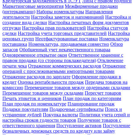
Кредиторская задолженность в 1С:УТ
Лица с правом подписи
Маркетинговые мероприятия
Межфирменные продажи
(интеркампани)
Наборы номенклатуры
Направления
деятельности
Настройка заметок и напоминаний
Настройка и
создание вида сделки
Настройка печатных форм документов
отгрузки
Настройка прав пользователей
Настройка статусов
сделки
Настройка учета торговых представителей
Настройка
ценовых групп
Неотфактурованные поставки
Номенклатура
поставщика
Номенклатура, продаваемая совместно
Обзор
запасов
Обобщенный учет некачественного товараа
Одновременное открытие окон
Ответственное хранение с
правом продажи (со стороны поклажедателя)
Отключение
печати чека
Отражение коммерческих расходов
Отражение
операций с прослеживаемыми импортными товарами
Отражение расходов по зарплате
Оформление продажи в
кредит
Оценка рентабельности продаж
Передача товаров на
комиссию
Перемещение товаров между ордерными складами
Перемещение товаров между складами
Пересчет товаров
Печать этикеток и ценников
План продаж по категориям
План продаж по номенклатуре
Планирование продаж
Подарки покупателям
Подарочные сертификаты
Поиск и
устранение дублей
Покупка валюты
Политики учета серий и
настройка сроков годности товаров
Получение товаров с
ответственного хранения
Поступление активов
Поступление
безналичных денежных средств по кредиту или займу