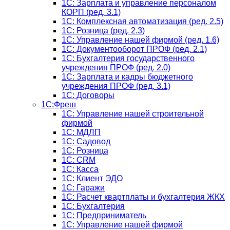
1C: Зарплата и управление персоналом
КОРП (ред. 3.1)
1C: Комплексная автоматизация (ред. 2.5)
1С: Розница (ред. 2.3)
1С: Управление нашей фирмой (ред. 1.6)
1С: Документооборот ПРОФ (ред. 2.1)
1C: Бухгалтерия государственного
учреждения ПРОФ (ред. 2.0)
1C: Зарплата и кадры бюджетного
учреждения ПРОФ (ред. 3.1)
1С: Договоры
1С:Фреш
1С: Управление нашей строительной
фирмой
1С: МДЛП
1С: Садовод
1С: Розница
1C: CRM
1C: Касса
1С: Клиент ЭДО
1С: Гаражи
1C: Расчет квартплаты и бухгалтерия ЖКХ
1C: Бухгалтерия
1C: Предприниматель
1C: Управление нашей фирмой