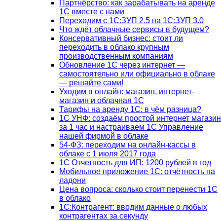
Партнёрство: как зарабатывать на аренде
1С вместе с нами
Переходим с 1С:ЗУП 2.5 на 1С:ЗУП 3.0
Что ждёт облачные сервисы в будущем?
Консервативный бизнес: стоит ли
переходить в облако крупным
производственным компаниям
Обновление 1С через интернет —
самостоятельно или официально в облаке
— решайте сами!
Уходим в онлайн: магазин, интернет-
магазин и облачная 1С
Тарифы на аренду 1С: в чём разница?
1С УНФ: создаём простой интернет магазин
за 1 час и настраиваем 1С Управление
нашей фирмой в облаке
54-ФЗ: переходим на онлайн-кассы в
облаке с 1 июля 2017 года
1С Отчетность для ИП: 1200 рублей в год
Мобильное приложение 1С: отчётность на
ладони
Цена вопроса: сколько стоит перенести 1С
в облако
1С:Контрагент: вводим данные о любых
контрагентах за секунду