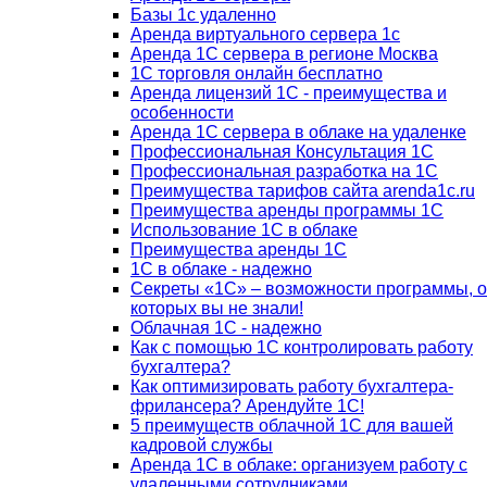
Базы 1с удаленно
Аренда виртуального сервера 1с
Аренда 1С сервера в регионе Москва
1С торговля онлайн бесплатно
Аренда лицензий 1С - преимущества и
особенности
Аренда 1С сервера в облаке на удаленке
Профессиональная Консультация 1С
Профессиональная разработка на 1С
Преимущества тарифов сайта arenda1c.ru
Преимущества аренды программы 1С
Использование 1С в облаке
Преимущества аренды 1С
1С в облаке - надежно
Секреты «1С» – возможности программы, о
которых вы не знали!
Облачная 1С - надежно
Как с помощью 1С контролировать работу
бухгалтера?
Как оптимизировать работу бухгалтера-
фрилансера? Арендуйте 1С!
5 преимуществ облачной 1С для вашей
кадровой службы
Аренда 1С в облаке: организуем работу с
удаленными сотрудниками