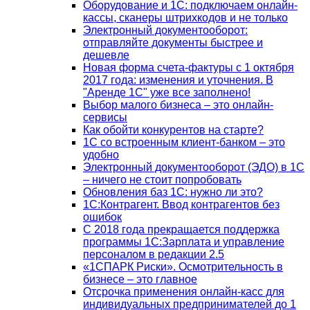
Оборудование и 1С: подключаем онлайн-
кассы, сканеры штрихкодов и не только
Электронный документооборот:
отправляйте документы быстрее и
дешевле
Новая форма счета-фактуры с 1 октября
2017 года: изменения и уточнения. В
"Аренде 1С" уже все заполнено!
Выбор малого бизнеса – это онлайн-
сервисы
Как обойти конкурентов на старте?
1C со встроенным клиент-банком – это
удобно
Электронный документооборот (ЭДО) в 1С
– ничего не стоит попробовать
Обновления баз 1С: нужно ли это?
1С:Контрагент. Ввод контрагентов без
ошибок
С 2018 года прекращается поддержка
программы 1С:Зарплата и управление
персоналом в редакции 2.5
«1СПАРК Риски». Осмотрительность в
бизнесе – это главное
Отсрочка применения онлайн-касс для
индивидуальных предпринимателей до 1