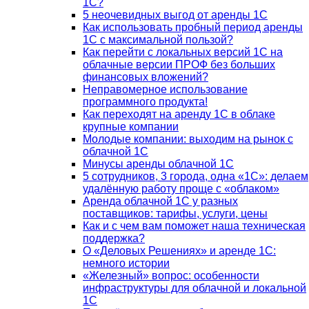
1С?
5 неочевидных выгод от аренды 1С
Как использовать пробный период аренды
1С с максимальной пользой?
Как перейти с локальных версий 1С на
облачные версии ПРОФ без больших
финансовых вложений?
Неправомерное использование
программного продукта!
Как переходят на аренду 1С в облаке
крупные компании
Молодые компании: выходим на рынок с
облачной 1С
Минусы аренды облачной 1С
5 сотрудников, 3 города, одна «1С»: делаем
удалённую работу проще с «облаком»
Аренда облачной 1С у разных
поставщиков: тарифы, услуги, цены
Как и с чем вам поможет наша техническая
поддержка?
О «Деловых Решениях» и аренде 1С:
немного истории
«Железный» вопрос: особенности
инфраструктуры для облачной и локальной
1С