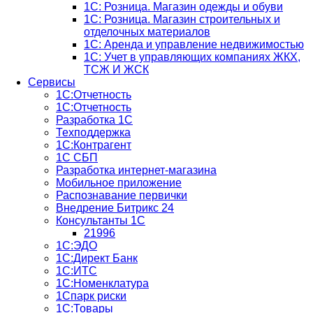
1С: Розница. Магазин одежды и обуви
1С: Розница. Магазин строительных и
отделочных материалов
1С: Аренда и управление недвижимостью
1C: Учет в управляющих компаниях ЖКХ,
ТСЖ И ЖСК
Сервисы
1С:Отчетность
1С:Отчетность
Разработка 1С
Техподдержка
1С:Контрагент
1С СБП
Разработка интернет-магазина
Мобильное приложение
Распознавание первички
Внедрение Битрикс 24
Консультанты 1С
21996
1С:ЭДО
1С:Директ Банк
1С:ИТС
1С:Номенклатура
1Спарк риски
1С:Товары