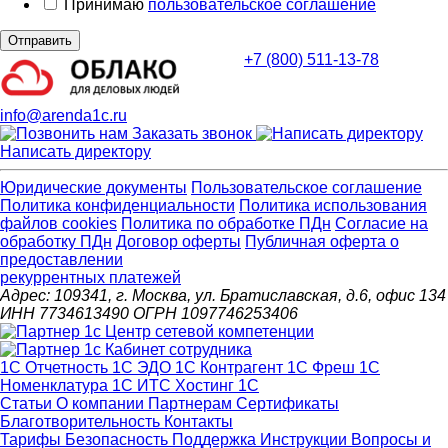
Принимаю
пользовательское соглашение
Отправить
+7 (800) 511-13-78
info@arenda1c.ru
Заказать звонок
Написать директору
Юридические документы
Пользовательское соглашение
Политика конфиденциальности
Политика использования
файлов cookies
Политика по обработке ПДн
Cогласие на
обработку ПДн
Договор оферты
Публичная оферта о
предоставлении
рекуррентных платежей
Адрес: 109341, г. Москва, ул. Братиславская, д.6, офис 134
ИНН 7734613490 ОГРН 1097746253406
1С Отчетность
1С ЭДО
1С Контрагент
1С Фреш
1С
Номенклатура
1С ИТС
Хостинг 1С
Статьи
О компании
Партнерам
Сертификаты
Благотворительность
Контакты
Тарифы
Безопасность
Поддержка
Инструкции
Вопросы и