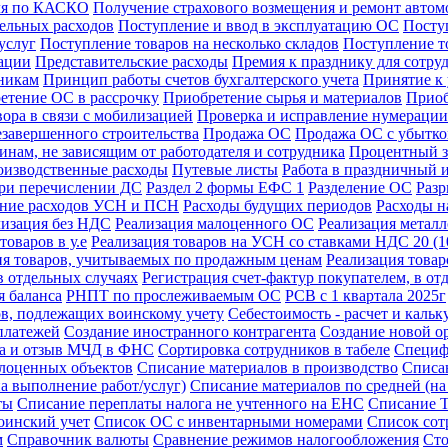
иля по КАСКО
Получение страхового возмещения и ремонт авто
ельных расходов
Поступление и ввод в эксплуатацию ОС
Посту
услуг
Поступление товаров на несколько складов
Поступление т
зации
Представительские расходы
Премия к празднику для сотру
никам
Принцип работы счетов бухгалтерского учета
Принятие к
етение ОС в рассрочку
Приобретение сырья и материалов
Приоб
ора в связи с мобилизацией
Проверка и исправление нумерации
езавершенного строительства
Продажа ОС
Продажа ОС с убытк
инам, не зависящим от работодателя и сотрудника
Процентный з
изводственные расходы
Путевые листы
Работа в праздничный 
при перечислении ДС
Раздел 2 формы ЕФС 1
Разделение ОС
Разр
ение расходов УСН и ПСН
Расходы будущих периодов
Расходы н
лизация без НДС
Реализация малоценного ОС
Реализация метал
товаров в у.е
Реализация товаров на УСН со ставками НДС 20 (
ия товаров, учитываемых по продажным ценам
Реализация това
в отдельных случаях
Регистрация счет-фактур покупателем, в от
 баланса
РНПТ по прослеживаемым ОС
РСВ с 1 квартала 2025г
ов, подлежащих воинскому учету
Себестоимость - расчет и кальк
платежей
Создание иностранного контрагента
Создание новой о
ка и отзыв МЧД в ФНС
Сортировка сотрудников в табеле
Специф
лоценных объектов
Списание материалов в производство
Списа
а выполнение работ/услуг)
Списание материалов по средней (н
ты
Списание переплаты налога не учтенного на ЕНС
Списание 
оинский учет
Список ОС с инвентарными номерами
Список сот
м
Справочник валюты
Сравнение режимов налогообложения
Сто