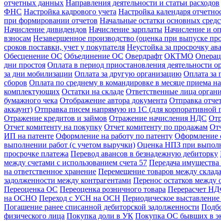
отчетных данных
Направления деятельности и статьи расходов
ФНС
Настройка кадрового учета
Настройка календаря отчетно
при формировании отчетов
Начальные остатки основных средс
Начисление дивидендов
Начисление зарплаты
Начисление и оп
взносам
Незавершенное производство (оценка при выпуске пр
сроков поставки, учет у покупателя
Неустойка за просрочку ава
Обесценение ОС
Объединение ОС
Овердрафт
ОКТМО
Операц
дни простоя
Оплата в период приостановления деятельности о
за дни мобилизации
Оплата за другую организацию
Оплата за
сборов
Оплата по среднему в командировке в месяце приема на
комплектующих
Остатки на складе
Ответственные лица орган
бумажного чека
Отображение автора документа
Отправка отче
аккаунт)
Отправка писем напрямую из 1С (для корпоративной 
Отражение кредитов и займов
Отражение начисления НДС
Отр
Отчет комитенту на покупку
Отчет комитенту по продажам
От
ИП на патенте
Оформление на работу по патенту
Оформление 
выполнении работ (с учетом выручки)
Оценка НПЗ при выполн
просрочке платежа
Перевод авансов в безнадежную дебиторку
между счетами с использованием счета 57
Передача имущества 
на ответственное хранение
Перемещение товаров между склад
задолженности между контрагентами
Перенос остатков между 
Переоценка ОС
Переоценка розничного товара
Перерасчет НДФ
на ОСНО
Переход с УСН на ОСН
Периодическое выставление 
Погашение ранее списанной дебиторской задолженности
Подбо
физического лица
Покупка доли в УК
Покупка ОС бывших в э