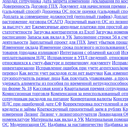
доходах сотрудника
Дата запрета изменений
Декларация по ко
Доверенность
Договор ГПХ
Документ для начисления премии
(сальдовый способ)
Дооценка ОС после оценки (сальдовый спо
Доплата за совмещение должностей (неполный график)
Доплат
расторжение договора ОСАГО
Досрочный выкуп ОС из лизин
за выслугу лет
Ежемесячные арендные платежи при простой ар
статотчетности
Загрузка контрагентов из Excel
Загрузка номенк
расписанию
Запасы как вклад в УК
Заполнение строки 5б в сч
деятельности
Зарплатный проект для ГПХ
Зачет убытков прош
Изменение оклада
Изменение срока полезного использования 
товаров (продажа излишков)
Интеграция с облачной кассой
Иск
неплательщиком НДС
Исправление в УПД сведений, относящи
относящихся к счету-фактуре и первичному документу
Исправл
инвентаризации
Исправление ошибок при учете агентских/ко
перевод
Как вести учет расходов если нет выручки
Как измени
грузополучатель разные лица
Как покупать упаковками, а про
удержать алименты из пособия по временной нетрудоспособно
по форме № 18
Кассовая книга
Квартальная премия сотрудник
Комиссионная торговля
Компенсация за неиспользованный от
сотрудникам расходов на питание
Конвертация валюты
Консер
НДС при ошибочной дате СФ
Корректировка поступлений и р
кредиты и займы
Краткосрочный процентный заем в рублях
Кр
измерения
Лизинг
Лизинг у лизингополучателя
Ликвидация ОС
номенклатуре
Материалы как вклад в УК
Материальная помощ
ОС
Модернизация ОС
Надбавка за наставничество
Надбавка за