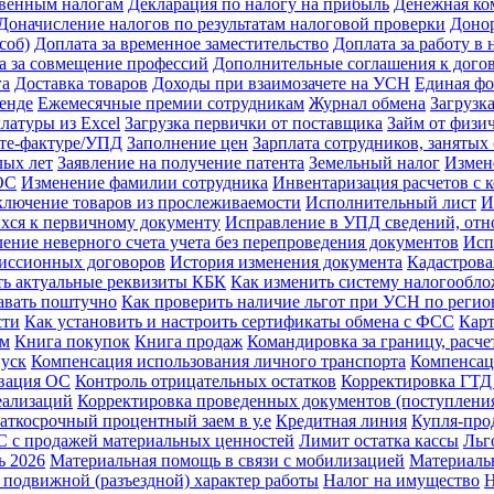
свенным налогам
Декларация по налогу на прибыль
Денежная ко
Доначисление налогов по результатам налоговой проверки
Доно
соб)
Доплата за временное заместительство
Доплата за работу в 
а за совмещение профессий
Дополнительные соглашения к дого
га
Доставка товаров
Доходы при взаимозачете на УСН
Единая фо
енде
Ежемесячные премии сотрудникам
Журнал обмена
Загрузк
латуры из Excel
Загрузка первички от поставщика
Займ от физи
ете-фактуре/УПД
Заполнение цен
Зарплата сотрудников, заняты
лых лет
Заявление на получение патента
Земельный налог
Измен
ОС
Изменение фамилии сотрудника
Инвентаризация расчетов с 
лючение товаров из прослеживаемости
Исполнительный лист
И
хся к первичному документу
Исправление в УПД сведений, отно
ение неверного счета учета без перепроведения документов
Исп
миссионных договоров
История изменения документа
Кадастрова
ть актуальные реквизиты КБК
Как изменить систему налогообл
давать поштучно
Как проверить наличие льгот при УСН по регио
сти
Как установить и настроить сертификаты обмена с ФСС
Карт
ам
Книга покупок
Книга продаж
Командировка за границу, расче
пуск
Компенсация использования личного транспорта
Компенсац
вация ОС
Контроль отрицательных остатков
Корректировка ГТД
еализаций
Корректировка проведенных документов (поступления
аткосрочный процентный заем в у.е
Кредитная линия
Купля-про
 с продажей материальных ценностей
Лимит остатка кассы
Льг
ь 2026
Материальная помощь в связи с мобилизацией
Материаль
 подвижной (разъездной) характер работы
Налог на имущество
Н