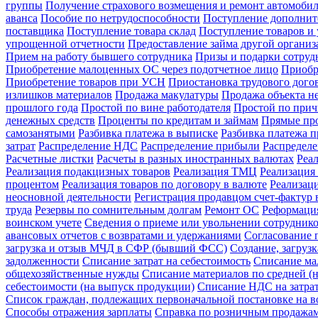
группы
Получение страхового возмещения и ремонт автомоб
аванса
Пособие по нетрудоспособности
Поступление дополнит
поставщика
Поступление товара склад
Поступление товаров и 
упрощенной отчетности
Предоставление займа другой органи
Прием на работу бывшего сотрудника
Призы и подарки сотруд
Приобретение малоценных ОС через подотчетное лицо
Приобр
Приобретение товаров при УСН
Приостановка трудового догов
излишков материалов
Продажа макулатуры
Продажа объекта н
прошлого года
Простой по вине работодателя
Простой по прич
денежных средств
Проценты по кредитам и займам
Прямые про
самозанятыми
Разбивка платежа в выписке
Разбивка платежа 
затрат
Распределение НДС
Распределение прибыли
Распредел
Расчетные листки
Расчеты в разных иностранных валютах
Реа
Реализация подакцизных товаров
Реализация ТМЦ
Реализация 
процентом
Реализация товаров по договору в валюте
Реализац
неосновной деятельности
Регистрация продавцом счет-фактур 
труда
Резервы по сомнительным долгам
Ремонт ОС
Реформация
воинском учете
Сведения о приеме или увольнении сотрудник
авансовых отчетов с возвратами и удержаниями
Согласование 
загрузка и отзыв МЧД в СФР (бывший ФСС)
Создание, загруз
задолженности
Списание затрат на себестоимость
Списание ма
общехозяйственные нужды
Списание материалов по средней (н
себестоимости (на выпуск продукции)
Списание НДС на затра
Список граждан, подлежащих первоначальной постановке на в
Способы отражения зарплаты
Справка по розничным продажа