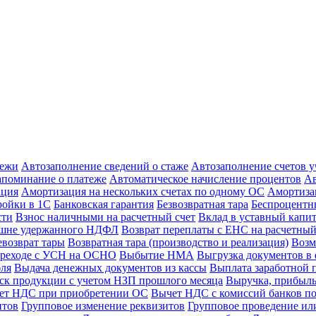
тежи
Автозаполнение сведений о стаже
Автозаполнение счетов 
апоминание о платеже
Автоматическое начисление процентов
Ав
ация
Амортизация на нескольких счетах по одному ОС
Амортиза
ойки в 1С
Банковская гарантия
Безвозвратная тара
Беспроцентны
сти
Взнос наличными на расчетный счет
Вклад в уставный капи
ишне удержанного НДФЛ
Возврат переплаты с ЕНС на расчетный
евозврат тары
Возвратная тара (производство и реализация)
Возм
реходе с УСН на ОСНО
Выбытие НМА
Выгрузка документов в 
бля
Выдача денежных документов из кассы
Выплата заработной 
к продукции с учетом НЗП прошлого месяца
Выручка, прибыль
ет НДС при приобретении ОС
Вычет НДС с комиссий банков по
нтов
Групповое изменение реквизитов
Групповое проведение ил