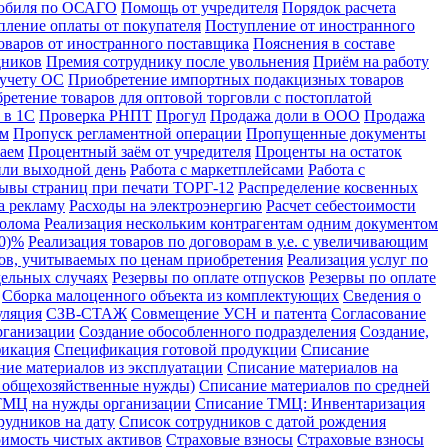
мобиля по ОСАГО
Помощь от учредителя
Порядок расчета
пление оплаты от покупателя
Поступление от иностранного
оваров от иностранного поставщика
Пояснения в составе
дников
Премия сотруднику после увольнения
Приём на работу
 учету ОС
Приобретение импортных подакцизных товаров
ретение товаров для оптовой торговли с постоплатой
 в 1С
Проверка РНПТ
Прогул
Продажа доли в ООО
Продажа
ом
Пропуск регламентной операции
Пропущенные документы
аем
Процентный заём от учредителя
Проценты на остаток
или выходной день
Работа с маркетплейсами
Работа с
ывы страниц при печати ТОРГ-12
Распределение косвенных
а рекламу
Расходы на электроэнергию
Расчет себестоимости
лолома
Реализация нескольким контрагентам одним документом
10)%
Реализация товаров по договорам в у.е. с увеличивающим
ров, учитываемых по ценам приобретения
Реализация услуг по
дельных случаях
Резервы по оплате отпусков
Резервы по оплате
Сборка малоценного объекта из комплектующих
Сведения о
уляция
СЗВ-СТАЖ
Совмещение УСН и патента
Согласование
рганизации
Создание обособленного подразделения
Создание,
икация
Спецификация готовой продукции
Списание
ние материалов из эксплуатации
Списание материалов на
а общехозяйственные нужды)
Списание материалов по средней
ТМЦ на нужды организации
Списание ТМЦ: Инвентаризация
рудников на дату
Список сотрудников с датой рождения
имость чистых активов
Страховые взносы
Страховые взносы