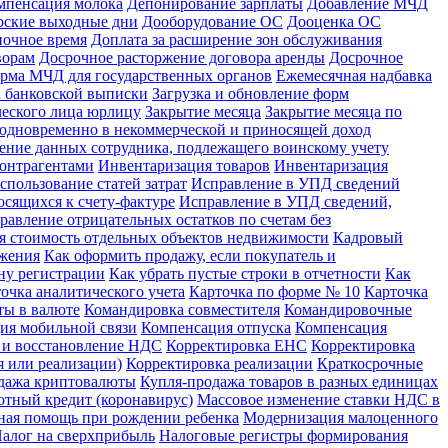
мпенсация молока
Депонирование зарплаты
Добавление МЧД
рские выходные дни
Дооборудование ОС
Дооценка ОС
ночное время
Доплата за расширение зон обслуживания
ворам
Досрочное расторжение договора аренды
Досрочное
рма МЧД для государственных органов
Ежемесячная надбавка
а банковской выписки
Загрузка и обновление форм
ческого лица юрлицу
Закрытие месяца
Закрытие месяца по
х одновременно в некоммерческой и приносящей доход
ение данных сотрудника, подлежащего воинскому учету
контрагентами
Инвентаризация товаров
Инвентаризация
спользование статей затрат
Исправление в УПД сведений
сящихся к счету-фактуре
Исправление в УПД сведений,
равление отрицательных остатков по счетам без
я стоимость отдельных объектов недвижимости
Кадровый
ожения
Как оформить продажу, если покупатель и
ну регистрации
Как убрать пустые строки в отчетности
Как
очка аналитического учета
Карточка по форме № 10
Карточка
ты в валюте
Командировка совместителя
Командировочные
ия мобильной связи
Компенсация отпуска
Компенсация
 и восстановление НДС
Корректировка ЕНС
Корректировка
 или реализации)
Корректировка реализации
Краткосрочные
дажа криптовалюты
Купля-продажа товаров в разных единицах
отный кредит (коронавирус)
Массовое изменение ставки НДС в
ная помощь при рождении ребенка
Модернизация малоценного
алог на сверхприбыль
Налоговые регистры формирования