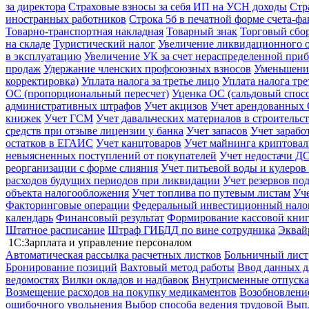
за директора
Страховые взносы за себя ИП на УСН доходы
Стр
иностранных работников
Строка 5б в печатной форме счета-ф
Товарно-транспортная накладная
Товарный знак
Торговый сбо
на складе
Туристический налог
Увеличение ликвидационного о
в эксплуатацию
Увеличение УК за счет нераспределенной при
продаж
Удержание членских профсоюзных взносов
Уменьшение
корректировка)
Уплата налога за третье лицо
Уплата налога тр
ОС (пропорциональный пересчет)
Уценка ОС (сальдовый спос
административных штрафов
Учет акцизов
Учет арендованных
книжек
Учет ГСМ
Учет давальческих материалов в строительс
средств при отзыве лицензии у банка
Учет запасов
Учет зарабо
остатков в ЕГАИС
Учет канцтоваров
Учет майнинга криптова
невыясненных поступлений от покупателей
Учет недостачи ДС
реорганизации с форме слияния
Учет питьевой воды и кулеров
расходов будущих периодов при ликвидации
Учет резервов по
объекта налогообложения
Учет топлива по путевым листам
Уч
Факторинговые операции
Федеральный инвестиционный нало
календарь
Финансовый результат
Формирование кассовой книг
Штатное расписание
Штраф ГИБДД по вине сотрудника
Эквай
1С:Зарплата и управление персоналом
Автоматическая рассылка расчетных листков
Больничный лист
Бронирование позиций
Вахтовый метод работы
Ввод данных д
ведомостях
Вилки окладов и надбавок
Внутрисменные отпуска
Возмещение расходов на покупку медикаментов
Возобновление
ошибочного увольнения
Выбор способа ведения трудовой
Выпл