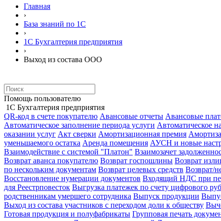
Главная
›
База знаний по 1С
›
1С Бухгалтерия предприятия
›
Выход из состава ООО
Помощь пользователю
1С Бухгалтерия предприятия
QR-код в счете покупателю
Авансовые отчеты
Авансовые пла
Автоматическое заполнение периода услуги
Автоматическое н
оказании услуг
Акт сверки
Амортизационная премия
Амортиз
уменьшаемого остатка
Аренда помещения
АУСН и новые настр
Взаимодействие с системой "Платон"
Взаимозачет задолженно
Возврат аванса покупателю
Возврат госпошлины
Возврат изл
по нескольким документам
Возврат целевых средств
Возврат/н
Восстановление нумерации документов
Входящий НДС при пе
для Реестрповесток
Выгрузка платежек по счету цифрового ру
родственникам умершего сотрудника
Выпуск продукции
Выпус
Выход из состава участников с переходом доли к обществу
Выч
Готовая продукция и полуфабрикаты
Групповая печать докуме