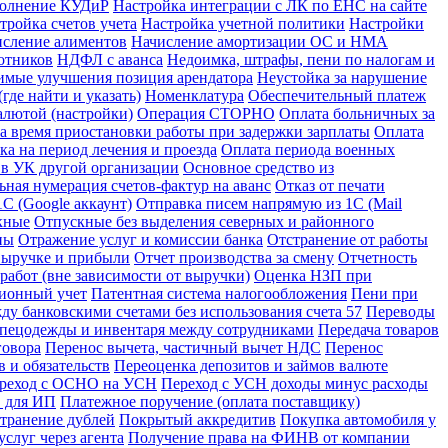
полнение КУДиР
Настройка интеграции с ЛК по ЕНС на сайте
тройка счетов учета
Настройка учетной политики
Настройки
сление алиментов
Начисление амортизации ОС и НМА
отников
НДФЛ с аванса
Недоимка, штрафы, пени по налогам и
имые улучшения позиция арендатора
Неустойка за нарушение
где найти и указать)
Номенклатура
Обеспечительный платеж
алютой (настройки)
Операция СТОРНО
Оплата больничных за
за время приостановки работы при задержки зарплаты
Оплата
ка на период лечения и проезда
Оплата периода военных
 в УК другой организации
Основное средство из
ьная нумерация счетов-фактур на аванс
Отказ от печати
С (Google аккаунт)
Отправка писем напрямую из 1С (Mail
кные
Отпускные без выделения северных и районного
ны
Отражение услуг и комиссии банка
Отстранение от работы
 выручке и прибыли
Отчет производства за смену
Отчетность
абот (вне зависимости от выручки)
Оценка НЗП при
ионный учет
Патентная система налогообложения
Пени при
у банковскими счетами без использования счета 57
Переводы
спецодежды и инвентаря между сотрудниками
Передача товаров
говора
Перенос вычета, частичный вычет НДС
Перенос
 и обязательств
Переоценка депозитов и займов валюте
реход с ОСНО на УСН
Переход с УСН доходы минус расходы
в для ИП
Платежное поручение (оплата поставщику)
странение дублей
Покрытый аккредитив
Покупка автомобиля у
слуг через агента
Получение права на ФИНВ от компании