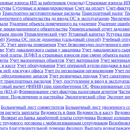
аховые взносы ИП за работников (доходы)
Страховые взносы ИП 
актуры
Суточные и командировочные
Счет на оплату
Счет-фактур
р
Транспортно-заготовительные расходы
Транспортный налог
Тр
ценочного обязательства до ввода ОС в эксплуатацию
Увеличен
были
Удаление объекта помеченного на удаление
Удаление ошибо
 ликвидационного обязательства
Универсальный отчет задолж
етьим лицом
Управленческий учет
Уставный капитал
Уступка пра
об)
Уценка ОС после дооценки (сальдовый способ)
Учебный отп
 ОС
Учет аренды помещения
Учет безвозмездно полученного им
тве
Учёт давальческого сырья у заказчика
Учет давальческого сыр
тной платы, НДФЛ и страховых взносов при смене объекта нал
люты
Учет малоценных объектов
Учет материалов
Учет материал
 в кассе
Учет оборудования
Учет операций купли-продажи в ва
 к ней для нужд офиса
Учет по нескольким органазициям
Учет п
д обесценивание запасов
Учет розничных продаж
Учет санаторно
ет транспортных расходов
Учет, поступление и ввод в эксплуат
говый вычет (ФИНВ) при приобретении ОС
Фиксированные ст
и (КО-4)
Формирование счет-фактуры налоговым агентом
Части
ринг. Подключение и настройка
Экологический сбор
Экспорт не
Больничный лист совместителя
Больничный лист уволенного с
ля расчета зарплаты
Ведомость в банк
Ведомость в кассу
Ведомос
Возврат из банка заработной платы сотрудника
Возврат излиш
 трудового договора с мобилизованным сотрудником
Возобновл
ата благотворительной помощи физлицу
Выплата вознагражде