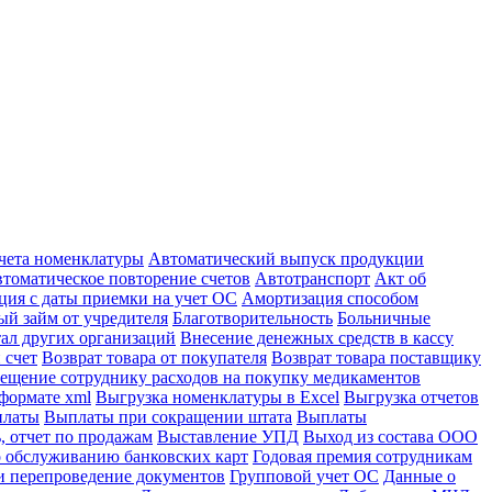
учета номенклатуры
Автоматический выпуск продукции
томатическое повторение счетов
Автотранспорт
Акт об
ция с даты приемки на учет ОС
Амортизация способом
й займ от учредителя
Благотворительность
Больничные
тал других организаций
Внесение денежных средств в кассу
 счет
Возврат товара от покупателя
Возврат товара поставщику
ещение сотруднику расходов на покупку медикаментов
формате xml
Выгрузка номенклатуры в Excel
Выгрузка отчетов
платы
Выплаты при сокращении штата
Выплаты
, отчет по продажам
Выставление УПД
Выход из состава ООО
 обслуживанию банковских карт
Годовая премия сотрудникам
и перепроведение документов
Групповой учет ОС
Данные о