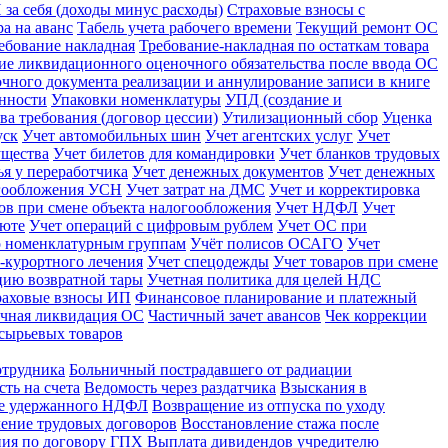
за себя (доходы минус расходы)
Страховые взносы с
а на аванс
Табель учета рабочего времени
Текущий ремонт ОС
ебование накладная
Требование-накладная по остаткам товара
ие ликвидационного оценочного обязательства после ввода ОС
чного документа реализации и аннулирование записи в книге
енности
Упаковки номенклатуры
УПД (создание и
ва требования (договор цессии)
Утилизационный сбор
Уценка
уск
Учет автомобильных шин
Учет агентских услуг
Учет
ущества
Учет билетов для командировки
Учет бланков трудовых
ья у переработчика
Учет денежных документов
Учет денежных
огообложения УСН
Учет затрат на ДМС
Учет и корректировка
ов при смене объекта налогообложения
Учет НДФЛ
Учет
люте
Учет операций с цифровым рублем
Учет ОС при
о номенклатурным группам
Учёт полисов ОСАГО
Учет
-курортного лечения
Учет спецодежды
Учет товаров при смене
ацию возвратной тары
Учетная политика для целей НДС
раховые взносы ИП
Финансовое планирование и платежный
чная ликвидация ОС
Частичный зачет авансов
Чек коррекции
сырьевых товаров
отрудника
Больничный пострадавшего от радиации
ть на счета
Ведомость через раздатчика
Взыскания в
не удержанного НДФЛ
Возвращение из отпуска по уходу
ение трудовых договоров
Восстановление стажа после
ния по договору ГПХ
Выплата дивидендов учредителю