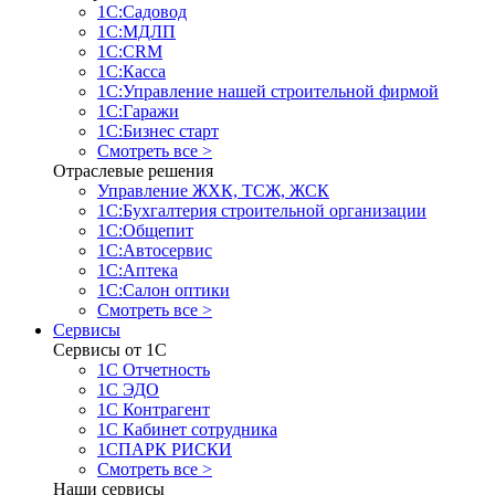
1С:Садовод
1С:МДЛП
1С:CRM
1С:Касса
1С:Управление нашей строительной фирмой
1С:Гаражи
1С:Бизнес старт
Смотреть все >
Отраслевые решения
Управление ЖХК, ТСЖ, ЖСК
1С:Бухгалтерия строительной организации
1С:Общепит
1С:Автосервис
1С:Аптека
1С:Салон оптики
Смотреть все >
Сервисы
Сервисы от 1С
1С Отчетность
1С ЭДО
1С Контрагент
1С Кабинет сотрудника
1СПАРК РИСКИ
Смотреть все >
Наши сервисы