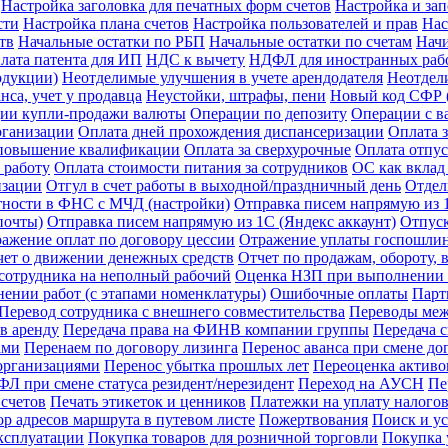
Настройка заголовка для печатных форм счетов
Настройка и за
сти
Настройка плана счетов
Настройка пользователей и прав
Нас
тв
Начальные остатки по РБП
Начальные остатки по счетам
Начи
лата патента для ИП
НДС к вычету
НДФЛ для иностранных раб
одукции)
Неотделимые улучшения в учете арендодателя
Неотдел
нса, учет у продавца
Неустойки, штрафы, пени
Новый код СФР (
ии купли-продажи валюты
Операции по депозиту
Операции с в
рганизации
Оплата дней прохождения диспансеризации
Оплата 
 повышение квалификации
Оплата за сверхурочные
Оплата отпус
 работу
Оплата стоимости питания за сотрудников
ОС как вклад
изации
Отгул в счет работы в выходной/праздничный день
Отдел
тности в ФНС с МЧД (настройки)
Отправка писем напрямую из 1
почты)
Отправка писем напрямую из 1С (Яндекс аккаунт)
Отпус
ажение оплат по договору цессии
Отражение уплаты госпошли
чет о движении денежных средств
Отчет по продажам, обороту,
сотрудника на неполный рабочий
Оценка НЗП при выполнении р
ении работ (с этапами номенклатуры)
Ошибочные оплаты
Парт
Перевод сотрудника с внешнего совместительства
Переводы межд
в аренду
Передача права на ФИНВ компании группы
Передача 
ами
Перенаем по договору лизинга
Перенос аванса при смене до
организациями
Перенос убытка прошлых лет
Переоценка активов
Л при смене статуса резидент/нерезидент
Переход на АУСН
Пе
счетов
Печать этикеток и ценников
Платежки на уплату налого
р адресов маршрута в путевом листе
Пожертвования
Поиск и у
ксплуатации
Покупка товаров для розничной торговли
Покупка у