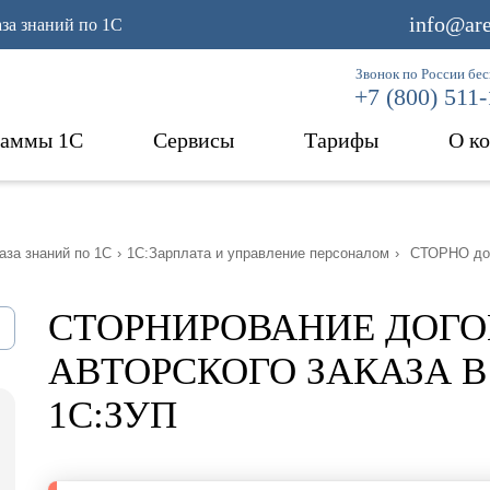
info@are
аза знаний по 1С
Звонок по России бе
+7 (800) 511
раммы 1С
Сервисы
Тарифы
О к
аза знаний по 1С
›
1С:Зарплата и управление персоналом
›
СТОРНО до
СТОРНИРОВАНИЕ ДОГО
АВТОРСКОГО ЗАКАЗА 
1С:ЗУП