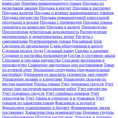
комиссию
Приемка маркированного товара
Продажа по
нескольким заказам
Продажа в кредит
Продажа в рассрочку
Продажа валюты
Продажа и возврат маркированных товаров
Продажа имущества
Продажа немаркируемой алкогольной
продукции в розлив
Продажа с промокодом
Продажа товара,
принятого на комиссию
Продажи в валюте
Производство
Просроченная дебиторская задолженность
Распределение
материальных и нематериальных затрат
Расчеты с
самозанятыми
Резервирование товара
Рекламный блок
Сведения об организации
Сдача оборудования в аренду
Сдельная оплата труда
Сдельный наряд
Скидки и наценки
Создание и настройка пользователя
Состав и состояние заказа
Списание и продажа имущества
Списание материалов в
производство
Сравнение закупочных цен поставщиков
Товар
по нулевой цене
Увольнение сотрудника (предварительные
настройки)
Удержания из зарплаты (алименты, мат.ущерб)
Управление лидами и клиентами
Управление складом по
местам хранения
Уценка товара
Учет денежных средств
Учет
затрат при частичном выполнении работ
Учет имущества
Учет основных средств
Учет серийных номеров
Учет
спецодежды
Учет товара в единицах и в упаковках
Учет
товаров по характеристикам
Факсимиле и подписи
Финансовое планирование и бюджет
Формирование заказа
поставщику
Характеристика номенклатуры
Ценовые группы
Ценообразование
Штатное расписание
Этикетки и ценники