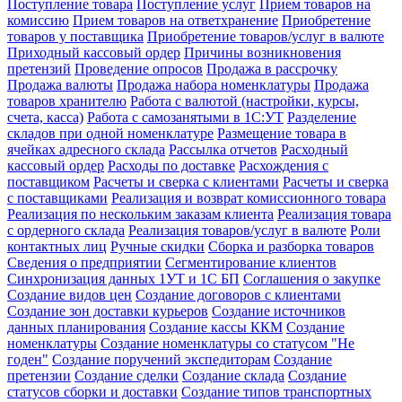
Поступление товара
Поступление услуг
Прием товаров на
комиссию
Прием товаров на ответхранение
Приобретение
товаров у поставщика
Приобретение товаров/услуг в валюте
Приходный кассовый ордер
Причины возникновения
претензий
Проведение опросов
Продажа в рассрочку
Продажа валюты
Продажа набора номенклатуры
Продажа
товаров хранителю
Работа с валютой (настройки, курсы,
счета, касса)
Работа с самозанятыми в 1С:УТ
Разделение
складов при одной номенклатуре
Размещение товара в
ячейках адресного склада
Рассылка отчетов
Расходный
кассовый ордер
Расходы по доставке
Расхождения с
поставщиком
Расчеты и сверка с клиентами
Расчеты и сверка
с поставщиками
Реализация и возврат комиссионного товара
Реализация по нескольким заказам клиента
Реализация товара
с ордерного склада
Реализация товаров/услуг в валюте
Роли
контактных лиц
Ручные скидки
Сборка и разборка товаров
Сведения о предприятии
Сегментирование клиентов
Синхронизация данных 1УТ и 1С БП
Соглашения о закупке
Создание видов цен
Создание договоров с клиентами
Создание зон доставки курьеров
Создание источников
данных планирования
Создание кассы ККМ
Создание
номенклатуры
Создание номенклатуры со статусом "Не
годен"
Создание поручений экспедиторам
Создание
претензии
Создание сделки
Создание склада
Создание
статусов сборки и доставки
Создание типов транспортных