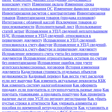
воинскому учету
Изменение оклада
Изменение срока
полезного использования ОС
Изменение фамилии сотрудника
Инвентаризация расчетов с контрагентами
Инвентаризация
товаров
Инвентаризация товаров (продажа излишков)
Интеграция с облачной кассой
Исключение товаров из
прослеживаемости
Исполнительный лист
Использование
статей затрат
Исправление в УПД сведений неплательщиком
НДС
Исправление в УПД сведений, относящихся к
первичному документу
Исправление в УПД сведений,
относящихся к счету-фактуре
Исправление в УПД сведений,
относящихся к счету-фактуре и первичному документу
Исправление неверного счета учета без перепроведения
документов
Исправление отрицательных остатков по счетам
без инвентаризации
Исправление ошибок при учете
агентских/комиссионных договоров
История изменения
документа
Кадастровая стоимость отдельных объектов
недвижимости
Кадровый перевод
Как вести учет расходов
если нет выручки
Как изменить актуальные реквизиты КБК
Как изменить систему налогообложения
Как оформить
продажу, если покупатель и грузополучатель разные лица
Как
покупать упаковками, а продавать поштучно
Как проверить
наличие льгот при УСН по региону регистрации
Как убрать
пустые строки в отчетности
Как удержать алименты из
пособия по временной нетрудоспособности
Как установить и