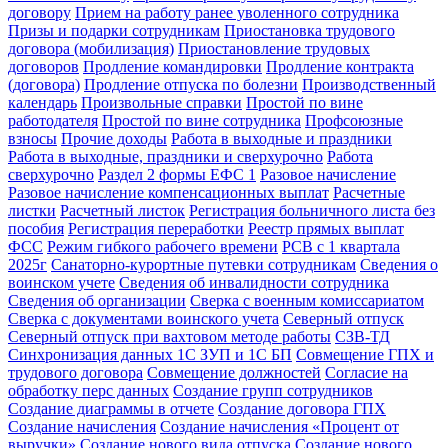
договору
Прием на работу ранее уволенного сотрудника
Призы и подарки сотрудникам
Приостановка трудового
договора (мобилизация)
Приостановление трудовых
договоров
Продление командировки
Продление контракта
(договора)
Продление отпуска по болезни
Производственный
календарь
Произвольные справки
Простой по вине
работодателя
Простой по вине сотрудника
Профсоюзные
взносы
Прочие доходы
Работа в выходные и праздники
Работа в выходные, праздники и сверхурочно
Работа
сверхурочно
Раздел 2 формы ЕФС 1
Разовое начисление
Разовое начисление компенсационных выплат
Расчетные
листки
Расчетный листок
Регистрация больничного листа без
пособия
Регистрация переработки
Реестр прямых выплат
ФСС
Режим гибкого рабочего времени
РСВ с 1 квартала
2025г
Санаторно-курортные путевки сотрудникам
Сведения о
воинском учете
Сведения об инвалидности сотрудника
Сведения об организации
Сверка с военным комиссариатом
Сверка с документами воинского учета
Северный отпуск
Северный отпуск при вахтовом методе работы
СЗВ-ТД
Синхронизация данных 1С ЗУП и 1С БП
Совмещение ГПХ и
трудового договора
Совмещение должностей
Согласие на
обработку перс данных
Создание групп сотрудников
Создание диаграммы в отчете
Создание договора ГПХ
Создание начисления
Создание начисления «Процент от
выручки»
Создание нового вида отпуска
Создание нового