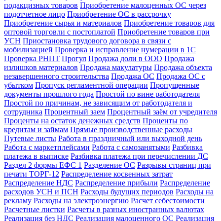
подакцизных товаров
Приобретение малоценных ОС через
подотчетное лицо
Приобретение ОС в рассрочку
Приобретение сырья и материалов
Приобретение товаров для
оптовой торговли с постоплатой
Приобретение товаров при
УСН
Приостановка трудового договора в связи с
мобилизацией
Проверка и исправление нумерации в 1С
Проверка РНПТ
Прогул
Продажа доли в ООО
Продажа
излишков материалов
Продажа макулатуры
Продажа объекта
незавершенного строительства
Продажа ОС
Продажа ОС с
убытком
Пропуск регламентной операции
Пропущенные
документы прошлого года
Простой по вине работодателя
Простой по причинам, не зависящим от работодателя и
сотрудника
Процентный заем
Процентный заём от учредителя
Проценты на остаток денежных средств
Проценты по
кредитам и займам
Прямые производственные расходы
Путевые листы
Работа в праздничный или выходной день
Работа с маркетплейсами
Работа с самозанятыми
Разбивка
платежа в выписке
Разбивка платежа при перечислении ДС
Раздел 2 формы ЕФС 1
Разделение ОС
Разрывы страниц при
печати ТОРГ-12
Распределение косвенных затрат
Распределение НДС
Распределение прибыли
Распределение
расходов УСН и ПСН
Расходы будущих периодов
Расходы на
рекламу
Расходы на электроэнергию
Расчет себестоимости
Расчетные листки
Расчеты в разных иностранных валютах
Реализация без НДС
Реализация малоценного ОС
Реализация