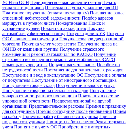
УСН на ОСН
Периодическое выставление счетов
Печать
этикеток и ценников
Платежки на уплату налогов для ИП
Платежное поручение (оплата поставщику)
Погашение ранее
списанной дебиторской задолженности
Подбор адресов
маршрута в путевом листе
Пожертвования
Поиск и
устранение дублей
Покрытый аккредитив
Покупка
автомобиля у физического лица
Покупка доли в УК
Покупка
ОС бывших в эксплуатации
Покупка товаров для розничной
торговли
Покупка услуг через агента
Получение права на
ФИНВ от компании группы
Получение страхового
возмещения и ремонт автомобиля по КАСКО
Получение
страхового возмещения и ремонт автомобиля по ОСАГО
Помощь от учредителя
Порядок расчета аванса
Пособие по
нетрудоспособности
Поступление дополнительных расходов
Поступление и ввод в эксплуатацию ОС
Поступление оплаты
от покупателя
Поступление от иностранного поставщика
Поступление товара склад
Поступление товаров и услуг
Поступление товаров на несколько складов
Поступление
товаров от иностранного поставщика
Пояснения в составе
упрощенной отчетности
Предоставление займа другой
организации
Представительские расходы
Премия к празднику
для сотрудников
Премия сотруднику после увольнения
Приём
на работу
Прием на работу бывшего сотрудника
Призы и
подарки сотрудникам
Принцип работы счетов бухгалтерского
учета
Принятие к учету ОС
Приобретение импортных