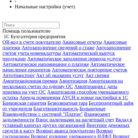
›
Начальные настройки (учет)
Помощь пользователю
1С Бухгалтерия предприятия
QR-код в счете покупателю
Авансовые отчеты
Авансовые
платежи
Автозаполнение сведений о стаже
Автозаполнение
счетов учета номенклатуры
Автоматический выпуск
продукции
Автоматическое заполнение периода услуги
Автоматическое напоминание о платеже
Автоматическое
начисление процентов
Автоматическое повторение счетов
Автотранспорт
Акт об оказании услуг
Акт сверки
Амортизационная премия
Амортизация
Амортизация на
нескольких счетах по одному ОС
Амортизация с даты
приемки на учет ОС
Амортизация способом уменьшаемого
остатка
Аренда помещения
АУСН и новые настройки в 1С
Банковская гарантия
Безвозвратная тара
Беспроцентный займ
от учредителя
Благотворительность
Больничные
Взаимодействие с системой "Платон"
Взаимозачет
задолженности
Взнос наличными на расчетный счет
Вклад в
уставный капитал других организаций
Внесение денежных
средств в кассу
Возврат аванса покупателю
Возврат
госпошлины
Возврат излишне удержанного НДФЛ
Возврат