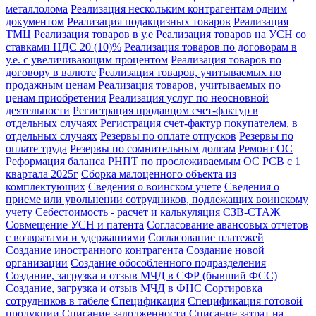
металлолома
Реализация нескольким контрагентам одним
документом
Реализация подакцизных товаров
Реализация
ТМЦ
Реализация товаров в у.е
Реализация товаров на УСН со
ставками НДС 20 (10)%
Реализация товаров по договорам в
у.е. с увеличивающим процентом
Реализация товаров по
договору в валюте
Реализация товаров, учитываемых по
продажным ценам
Реализация товаров, учитываемых по
ценам приобретения
Реализация услуг по неосновной
деятельности
Регистрация продавцом счет-фактур в
отдельных случаях
Регистрация счет-фактур покупателем, в
отдельных случаях
Резервы по оплате отпусков
Резервы по
оплате труда
Резервы по сомнительным долгам
Ремонт ОС
Реформация баланса
РНПТ по прослеживаемым ОС
РСВ с 1
квартала 2025г
Сборка малоценного объекта из
комплектующих
Сведения о воинском учете
Сведения о
приеме или увольнении сотрудников, подлежащих воинскому
учету
Себестоимость - расчет и калькуляция
СЗВ-СТАЖ
Совмещение УСН и патента
Согласование авансовых отчетов
с возвратами и удержаниями
Согласование платежей
Создание иностранного контрагента
Создание новой
организации
Создание обособленного подразделения
Создание, загрузка и отзыв МЧД в СФР (бывший ФСС)
Создание, загрузка и отзыв МЧД в ФНС
Сортировка
сотрудников в табеле
Спецификация
Спецификация готовой
продукции
Списание задолженности
Списание затрат на