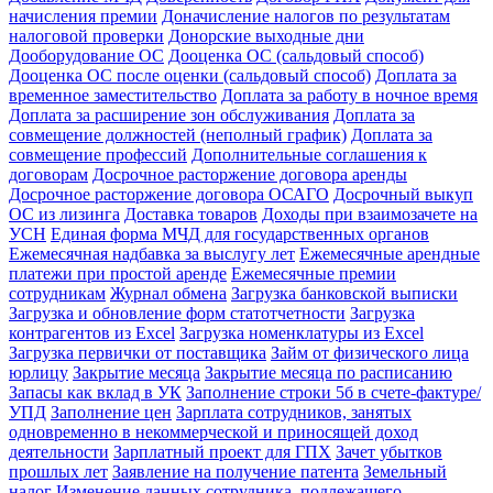
начисления премии
Доначисление налогов по результатам
налоговой проверки
Донорские выходные дни
Дооборудование ОС
Дооценка ОС (сальдовый способ)
Дооценка ОС после оценки (сальдовый способ)
Доплата за
временное заместительство
Доплата за работу в ночное время
Доплата за расширение зон обслуживания
Доплата за
совмещение должностей (неполный график)
Доплата за
совмещение профессий
Дополнительные соглашения к
договорам
Досрочное расторжение договора аренды
Досрочное расторжение договора ОСАГО
Досрочный выкуп
ОС из лизинга
Доставка товаров
Доходы при взаимозачете на
УСН
Единая форма МЧД для государственных органов
Ежемесячная надбавка за выслугу лет
Ежемесячные арендные
платежи при простой аренде
Ежемесячные премии
сотрудникам
Журнал обмена
Загрузка банковской выписки
Загрузка и обновление форм статотчетности
Загрузка
контрагентов из Excel
Загрузка номенклатуры из Excel
Загрузка первички от поставщика
Займ от физического лица
юрлицу
Закрытие месяца
Закрытие месяца по расписанию
Запасы как вклад в УК
Заполнение строки 5б в счете-фактуре/
УПД
Заполнение цен
Зарплата сотрудников, занятых
одновременно в некоммерческой и приносящей доход
деятельности
Зарплатный проект для ГПХ
Зачет убытков
прошлых лет
Заявление на получение патента
Земельный
налог
Изменение данных сотрудника, подлежащего