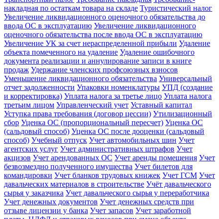
накладная по остаткам товара на складе
Туристический налог
Увеличение ликвидационного оценочного обязательства до
ввода ОС в эксплуатацию
Увеличение ликвидационного
оценочного обязательства после ввода ОС в эксплуатацию
Увеличение УК за счет нераспределенной прибыли
Удаление
объекта помеченного на удаление
Удаление ошибочного
документа реализации и аннулирование записи в книге
продаж
Удержание членских профсоюзных взносов
Уменьшение ликвидационного обязательства
Универсальный
отчет задолженности
Упаковки номенклатуры
УПД (создание
и корректировка)
Уплата налога за третье лицо
Уплата налога
третьим лицом
Управленческий учет
Уставный капитал
Уступка права требования (договор цессии)
Утилизационный
сбор
Уценка ОС (пропорциональный пересчет)
Уценка ОС
(сальдовый способ)
Уценка ОС после дооценки (сальдовый
способ)
Учебный отпуск
Учет автомобильных шин
Учет
агентских услуг
Учет административных штрафов
Учет
акцизов
Учет арендованных ОС
Учет аренды помещения
Учет
безвозмездно полученного имущества
Учет билетов для
командировки
Учет бланков трудовых книжек
Учет ГСМ
Учет
давальческих материалов в строительстве
Учёт давальческого
сырья у заказчика
Учет давальческого сырья у переработчика
Учет денежных документов
Учет денежных средств при
отзыве лицензии у банка
Учет запасов
Учет заработной