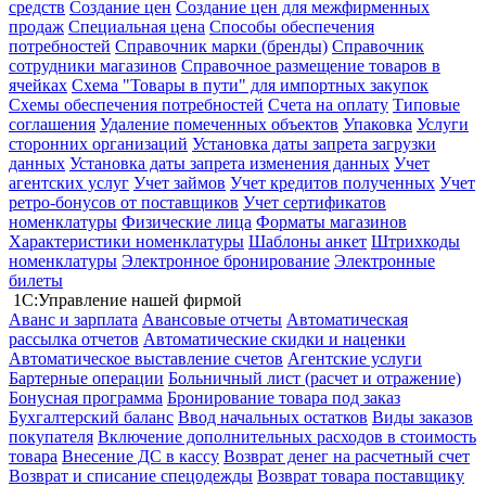
средств
Создание цен
Создание цен для межфирменных
продаж
Специальная цена
Способы обеспечения
потребностей
Справочник марки (бренды)
Справочник
сотрудники магазинов
Справочное размещение товаров в
ячейках
Схема "Товары в пути" для импортных закупок
Схемы обеспечения потребностей
Счета на оплату
Типовые
соглашения
Удаление помеченных объектов
Упаковка
Услуги
сторонних организаций
Установка даты запрета загрузки
данных
Установка даты запрета изменения данных
Учет
агентских услуг
Учет займов
Учет кредитов полученных
Учет
ретро-бонусов от поставщиков
Учет сертификатов
номенклатуры
Физические лица
Форматы магазинов
Характеристики номенклатуры
Шаблоны анкет
Штрихкоды
номенклатуры
Электронное бронирование
Электронные
билеты
1С:Управление нашей фирмой
Аванс и зарплата
Авансовые отчеты
Автоматическая
рассылка отчетов
Автоматические скидки и наценки
Автоматическое выставление счетов
Агентские услуги
Бартерные операции
Больничный лист (расчет и отражение)
Бонусная программа
Бронирование товара под заказ
Бухгалтерский баланс
Ввод начальных остатков
Виды заказов
покупателя
Включение дополнительных расходов в стоимость
товара
Внесение ДС в кассу
Возврат денег на расчетный счет
Возврат и списание спецодежды
Возврат товара поставщику