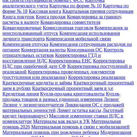
настроить сертификаты обмена с ФСС
Карточка
аналитического учета
Карточка по форме № 10
Карточка по
форме № 18
Кассовая книга
Квартальная премия сотрудникам
Книга покупок
Книга продаж
Командировка за границу,
расчеты в валюте
Командировка совместителя
Командировочные
Комиссионная торговля
Компенсация за
неиспользованный отпуск
Компенсация использования
личного транспорта
Компенсация мобильной связи
Компенсация отпуска
Компенсация сотрудникам расходов на
питание
Конвертация валюты
Консервация ОС
Контроль
отрицательных остатков
Корректировка ГТД и
восстановление НДС
Корректировка ЕНС
Корректировка
НДС при ошибочной дате СФ
Корректировка поступлений и
реализаций
Корректировка проведенных документов
(поступления или реализации)
Корректировка реализации
Краткосрочные кредиты и займы
Краткосрочный процентный
заем в рублях
Краткосрочный процентный заем в у.е
Кредитная линия
Купля-продажа криптовалюты
Купля-
продажа товаров в разных единицах измерения
Лизинг
Лизинг у лизингополучателя
Ликвидация ОС с продажей
материальных ценностей
Лимит остатка кассы
Льготный
кредит (коронавирус)
Массовое изменение ставки НДС в
номенклатуре
Материалы как вклад в УК
Материальная
помощь 2026
Материальная помощь в связи с мобилизацией
Материальная помощь при рождении ребенка
Модернизация