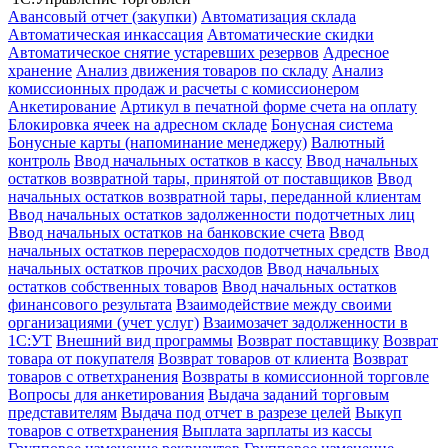
Авансовый отчет (закупки)
Автоматизация склада
Автоматическая инкассация
Автоматические скидки
Автоматическое снятие устаревших резервов
Адресное
хранение
Анализ движения товаров по складу
Анализ
комиссионных продаж и расчеты с комиссионером
Анкетирование
Артикул в печатной форме счета на оплату
Блокировка ячеек на адресном складе
Бонусная система
Бонусные карты (напоминание менеджеру)
Валютный
контроль
Ввод начальных остатков в кассу
Ввод начальных
остатков возвратной тары, принятой от поставщиков
Ввод
начальных остатков возвратной тары, переданной клиентам
Ввод начальных остатков задолженности подотчетных лиц
Ввод начальных остатков на банковские счета
Ввод
начальных остатков перерасходов подотчетных средств
Ввод
начальных остатков прочих расходов
Ввод начальных
остатков собственных товаров
Ввод начальных остатков
финансового результата
Взаимодействие между своими
организациями (учет услуг)
Взаимозачет задолженности в
1С:УТ
Внешний вид программы
Возврат поставщику
Возврат
товара от покупателя
Возврат товаров от клиента
Возврат
товаров с ответхранения
Возвраты в комиссионной торговле
Вопросы для анкетирования
Выдача заданий торговым
представителям
Выдача под отчет в разрезе целей
Выкуп
товаров с ответхранения
Выплата зарплаты из кассы