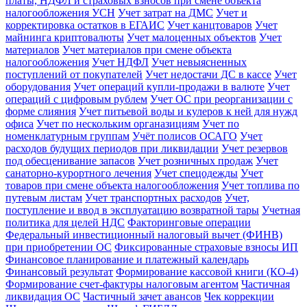
платы, НДФЛ и страховых взносов при смене объекта
налогообложения УСН
Учет затрат на ДМС
Учет и
корректировка остатков в ЕГАИС
Учет канцтоваров
Учет
майнинга криптовалюты
Учет малоценных объектов
Учет
материалов
Учет материалов при смене объекта
налогообложения
Учет НДФЛ
Учет невыясненных
поступлений от покупателей
Учет недостачи ДС в кассе
Учет
оборудования
Учет операций купли-продажи в валюте
Учет
операций с цифровым рублем
Учет ОС при реорганизации с
форме слияния
Учет питьевой воды и кулеров к ней для нужд
офиса
Учет по нескольким органазициям
Учет по
номенклатурным группам
Учёт полисов ОСАГО
Учет
расходов будущих периодов при ликвидации
Учет резервов
под обесценивание запасов
Учет розничных продаж
Учет
санаторно-курортного лечения
Учет спецодежды
Учет
товаров при смене объекта налогообложения
Учет топлива по
путевым листам
Учет транспортных расходов
Учет,
поступление и ввод в эксплуатацию возвратной тары
Учетная
политика для целей НДС
Факторинговые операции
Федеральный инвестиционный налоговый вычет (ФИНВ)
при приобретении ОС
Фиксированные страховые взносы ИП
Финансовое планирование и платежный календарь
Финансовый результат
Формирование кассовой книги (КО-4)
Формирование счет-фактуры налоговым агентом
Частичная
ликвидация ОС
Частичный зачет авансов
Чек коррекции