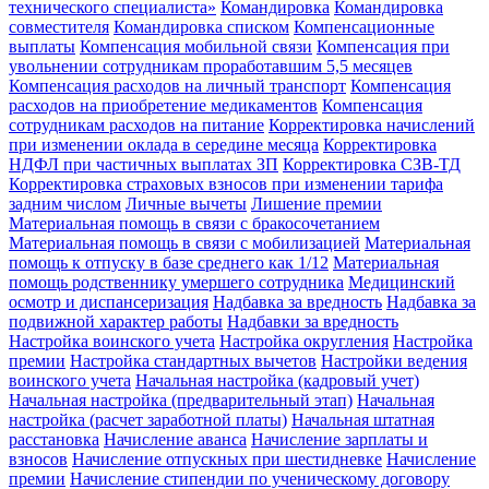
технического специалиста»
Командировка
Командировка
совместителя
Командировка списком
Компенсационные
выплаты
Компенсация мобильной связи
Компенсация при
увольнении сотрудникам проработавшим 5,5 месяцев
Компенсация расходов на личный транспорт
Компенсация
расходов на приобретение медикаментов
Компенсация
сотрудникам расходов на питание
Корректировка начислений
при изменении оклада в середине месяца
Корректировка
НДФЛ при частичных выплатах ЗП
Корректировка СЗВ-ТД
Корректировка страховых взносов при изменении тарифа
задним числом
Личные вычеты
Лишение премии
Материальная помощь в связи с бракосочетанием
Материальная помощь в связи с мобилизацией
Материальная
помощь к отпуску в базе среднего как 1/12
Материальная
помощь родственнику умершего сотрудника
Медицинский
осмотр и диспансеризация
Надбавка за вредность
Надбавка за
подвижной характер работы
Надбавки за вредность
Настройка воинского учета
Настройка округления
Настройка
премии
Настройка стандартных вычетов
Настройки ведения
воинского учета
Начальная настройка (кадровый учет)
Начальная настройка (предварительный этап)
Начальная
настройка (расчет заработной платы)
Начальная штатная
расстановка
Начисление аванса
Начисление зарплаты и
взносов
Начисление отпускных при шестидневке
Начисление
премии
Начисление стипендии по ученическому договору