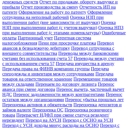
денежных средств
Отчет по продажам, обороту, выручке и
прибыли
Отчет производства за смену
Отчетность ИП на
патенте
Оформление на работу по патенту
Оформление
сотрудника на неполный рабочий
Оценка НЗП при
выполнении работ (вне зависимости от выручки)
Оценка
НЗП при выполнении работ (с учетом выручки)
Оценка НПЗ
при выполнении работ (с этапами номенклатуры)
Ошибочные
оплаты
Партионный учет
Патентная система
налогообложения
Пени при просрочке платежа
Перевод
авансов в безнадежную дебиторку
Перевод сотрудника с
внешнего совместительства
Переводы между банковскими
счетами без использования счета 57
Переводы между счетами
с использованием счета 57
Передача имущества в аренду
Передача права на ФИНВ компании группы
Передача
спецодежды и инвентаря между сотрудниками
Передача
товаров на ответственное хранение
Перемещение товаров
между складами
Перенаем по договору лизинга
Перенос
аванса при смене договора
Перенос вычета, частичный вычет
НДС
Перенос задолженности между контрагентами
Перенос
остатков между организациями
Перенос убытка прошлых лет
Переоценка активов и обязательств
Переоценка депозитов и
займов валюте
Переоценка ОС
Переоценка розничного
товара
Перерасчет НДФЛ при смене статуса резидент/
нерезидент
Переход на АУСН
Переход с ОСНО на УСН
Переход с УСН доходы минус расходы на ОСНО
Переход с