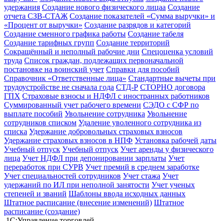
удержания
Создание нового физического лицаа
Создание
отчета СЗВ-СТАЖ
Создание показателей «Сумма выручки» и
«Процент от выручки»
Создание разрядов и категорий
Создание сменного графика работы
Создание табеля
Создание тарифных групп
Создание территорий
Сокращённый и неполный рабочие дни
Спецоценка условий
труда
Список граждан, подлежащих первоначальной
постановке на воинский учет
Справки для пособий
Справочник «Ответственные лица»
Стандартные вычеты при
трудоустройстве не сначала года
СТД-Р
СТОРНО договора
ГПХ
Страховые взносы и НДФЛ с иностранных работников
Суммированный учет рабочего времени
СЭДО с СФР по
выплате пособий
Увольнение сотрудника
Увольнение
сотрудников списком
Удаление уволенного сотрудника из
списка
Удержание добровольных страховых взносов
Удержание страховых взносов в НПФ
Установка рабочей даты
Учебный отпуск
Учебный отпуск
Учет аренды у физического
лица
Учет НДФЛ при депонировании зарплаты
Учет
переработок при СУРВ
Учет премий в среднем заработке
Учет специальностей сотрудников
Учет стажа
Учет
удержаний по ИЛ при неполной занятости
Учет ученых
степеней и званий
Шаблоны ввода исходных данных
Штатное расписание (внесение изменений)
Штатное
расписание (создание)
1С:Управление торговлей