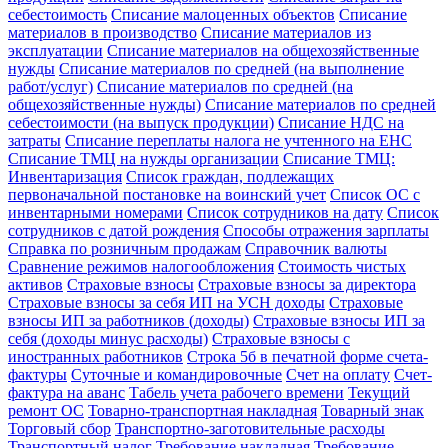
себестоимость
Списание малоценных объектов
Списание
материалов в производство
Списание материалов из
эксплуатации
Списание материалов на общехозяйственные
нужды
Списание материалов по средней (на выполнение
работ/услуг)
Списание материалов по средней (на
общехозяйственные нужды)
Списание материалов по средней
себестоимости (на выпуск продукции)
Списание НДС на
затраты
Списание переплаты налога не учтенного на ЕНС
Списание ТМЦ на нужды организации
Списание ТМЦ:
Инвентаризация
Список граждан, подлежащих
первоначальной постановке на воинский учет
Список ОС с
инвентарными номерами
Список сотрудников на дату
Список
сотрудников с датой рождения
Способы отражения зарплаты
Справка по розничным продажам
Справочник валюты
Сравнение режимов налогообложения
Стоимость чистых
активов
Страховые взносы
Страховые взносы за директора
Страховые взносы за себя ИП на УСН доходы
Страховые
взносы ИП за работников (доходы)
Страховые взносы ИП за
себя (доходы минус расходы)
Страховые взносы с
иностранных работников
Строка 5б в печатной форме счета-
фактуры
Суточные и командировочные
Счет на оплату
Счет-
фактура на аванс
Табель учета рабочего времени
Текущий
ремонт ОС
Товарно-транспортная накладная
Товарный знак
Торговый сбор
Транспортно-заготовительные расходы
Транспортный налог
Требование накладная
Требование-