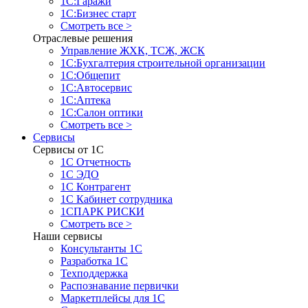
1С:Гаражи
1С:Бизнес старт
Смотреть все >
Отраслевые решения
Управление ЖХК, ТСЖ, ЖСК
1С:Бухгалтерия строительной организации
1С:Общепит
1С:Автосервис
1С:Аптека
1С:Салон оптики
Смотреть все >
Сервисы
Сервисы от 1С
1С Отчетность
1С ЭДО
1С Контрагент
1С Кабинет сотрудника
1СПАРК РИСКИ
Смотреть все >
Наши сервисы
Консультанты 1С
Разработка 1С
Техподдержка
Распознавание первички
Маркетплейсы для 1С