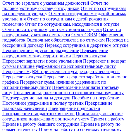
Отчет по зарплате с указанием должностей
Отчет по
половозрастному составу сотрудников
Отчет по сотрудникам
на определенную дату
Отчет по сотрудникам с датой приема/
увольнения
Отчет по сотрудникам с датой рождения
помесячно
Отчет по сотрудникам, находящимся в отпуске
Отчет по сотрудникам, снятым с воинского учета
Отчет по
сотрудникам, у которых есть дети
Отчет СЗВМ
Оформление
подработок
Оценочные обязательства по отпускам
Перевод на
бессрочный договор
Перевод сотрудника в декретном отпуске
Перемещение в другое подразделение
Перемещение
сотрудников между территориями
Перенос отпуска
Перерасчет зарплаты после увольнения
Перерасчет и возврат
суммы излишне удержанной по исполнительному листу
Перерасчет НДФЛ при смене статуса резидент/нерезидент
Перерасчет отпуска
Перерасчет среднего заработка при смене
графика
Перерасчет сумм, излишне удержанных по
исполнительному листу
Перечисление зарплаты третьему
лицу
Погашение задолженности по исполнительному листу
Подтверждение выплаты доходов
Пособие на погребение
Постоянное удержание в пользу третьих
Прекращение
плановых начислений
Прекращение подработки
Прекращение стандартных вычетов
Прием или увольнение
сотрудников подлежащих воинскому учету
Прием на работу
Прием на работу бывшего сотрудника
Прием на работу по
совместительству
Прием на работу по срочному трудовому