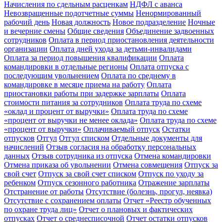
Начисления по сдельным расценкам
НДФЛ с аванса
Невозвращенные подотчетные суммы
Ненормированный
рабочий день
Новая должность
Новое подразделение
Ночные
и вечерние смены
Общие сведения
Объединение задвоенных
сотрудников
Оплата в период приостановления деятельности
организации
Оплата дней ухода за детьми-инвалидами
Оплата за период повышения квалификации
Оплата
командировки в отдельные регионы
Оплата отпуска с
последующим увольнением
Оплата по среднему в
командировке в месяце приема на работу
Оплата
приостановки работы при задержке зарплаты
Оплата
стоимости питания за сотрудников
Оплата труда по схеме
«оклад и процент от выручки»
Оплата труда по схеме
«процент от выручки не менее оклада»
Оплата труда по схеме
«процент от выручки»
Оплачиваемый отпуск
Остатки
отпусков
Отгул
Отгул списком
Отдельные документы для
начислений
Отзыв согласия на обработку персональных
данных
Отзыв сотрудника из отпуска
Отмена командировки
Отмена приказа об увольнении
Отмена совмещения
Отпуск за
свой счет
Отпуск за свой счет списком
Отпуск по уходу за
ребенком
Отпуск сезонного работника
Отражение зарплаты
Отстранение от работы
Отсутствие (болезнь, прогул, неявка)
Отсутствие с сохранением оплаты
Отчет «Реестр обученных
по охране труда лиц»
Отчет о плановых и фактических
отпусках
Отчет о среднесписочной
Отчет остатки отпусков