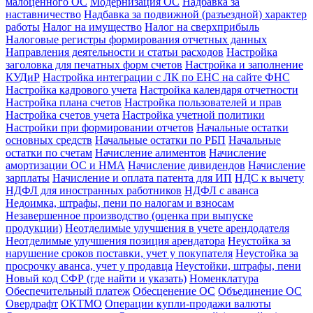
малоценного ОС
Модернизация ОС
Надбавка за
наставничество
Надбавка за подвижной (разъездной) характер
работы
Налог на имущество
Налог на сверхприбыль
Налоговые регистры формирования отчетных данных
Направления деятельности и статьи расходов
Настройка
заголовка для печатных форм счетов
Настройка и заполнение
КУДиР
Настройка интеграции с ЛК по ЕНС на сайте ФНС
Настройка кадрового учета
Настройка календаря отчетности
Настройка плана счетов
Настройка пользователей и прав
Настройка счетов учета
Настройка учетной политики
Настройки при формировании отчетов
Начальные остатки
основных средств
Начальные остатки по РБП
Начальные
остатки по счетам
Начисление алиментов
Начисление
амортизации ОС и НМА
Начисление дивидендов
Начисление
зарплаты
Начисление и оплата патента для ИП
НДС к вычету
НДФЛ для иностранных работников
НДФЛ с аванса
Недоимка, штрафы, пени по налогам и взносам
Незавершенное производство (оценка при выпуске
продукции)
Неотделимые улучшения в учете арендодателя
Неотделимые улучшения позиция арендатора
Неустойка за
нарушение сроков поставки, учет у покупателя
Неустойка за
просрочку аванса, учет у продавца
Неустойки, штрафы, пени
Новый код СФР (где найти и указать)
Номенклатура
Обеспечительный платеж
Обесценение ОС
Объединение ОС
Овердрафт
ОКТМО
Операции купли-продажи валюты