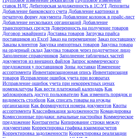
Групповое изменение реквизитов
Групповое изменение
ставок НДС
Дебиторская задолженность в 1С:УТ
Депозиты
Добавление банковского счета
Добавление картинки в
печатную форму документа
Добавление колонок в прайс-лист
Добавление нескольких организаций
Добавление
транспортных средств
Доверенность на получение товаров
Договор эквайринга
Доставка товаров
Загрузка прайса
поставщиков из Excel
Заказ на перемещение
Заказ поставщику
Заказы клиентов
Закупка импортных товаров
Закупка товара
на ордерный склад
Закупка товаров через подотчетное лицо
Заполнение справочников
Заполнение табличных частей
документов из внешних файлов
Запрос коммерческого
предложения у поставщиков
Зоны доставки
Изменение
ассортимента
Инвентаризационная опись
Инвентаризация
товаров
Исправление ошибок учета при возвратах
Исправление ошибок учета при некорректных ценах
номенклатуры
Как вести платежный календарь
Как
заблокировать доступ пользователю
Как изменить порядок и
видимость столбцов
Как списать товары на нужды
организации
Как формируются номера документов
Квоты
ассортимента
Классификация задолженности
Командировка
Комиссионные продажи: начальные настройки
Коммерческое
предложение
Контрагенты
Копирование строки между
документами
Корректировка графика взаиморасчетов
Корректировка задолженности
Корректировка реализации