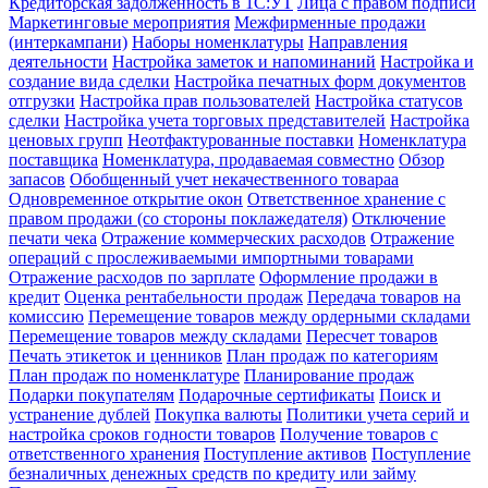
Кредиторская задолженность в 1С:УТ
Лица с правом подписи
Маркетинговые мероприятия
Межфирменные продажи
(интеркампани)
Наборы номенклатуры
Направления
деятельности
Настройка заметок и напоминаний
Настройка и
создание вида сделки
Настройка печатных форм документов
отгрузки
Настройка прав пользователей
Настройка статусов
сделки
Настройка учета торговых представителей
Настройка
ценовых групп
Неотфактурованные поставки
Номенклатура
поставщика
Номенклатура, продаваемая совместно
Обзор
запасов
Обобщенный учет некачественного товараа
Одновременное открытие окон
Ответственное хранение с
правом продажи (со стороны поклажедателя)
Отключение
печати чека
Отражение коммерческих расходов
Отражение
операций с прослеживаемыми импортными товарами
Отражение расходов по зарплате
Оформление продажи в
кредит
Оценка рентабельности продаж
Передача товаров на
комиссию
Перемещение товаров между ордерными складами
Перемещение товаров между складами
Пересчет товаров
Печать этикеток и ценников
План продаж по категориям
План продаж по номенклатуре
Планирование продаж
Подарки покупателям
Подарочные сертификаты
Поиск и
устранение дублей
Покупка валюты
Политики учета серий и
настройка сроков годности товаров
Получение товаров с
ответственного хранения
Поступление активов
Поступление
безналичных денежных средств по кредиту или займу