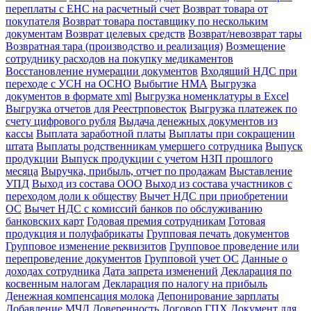
переплаты с ЕНС на расчетный счет
Возврат товара от
покупателя
Возврат товара поставщику по нескольким
документам
Возврат целевых средств
Возврат/невозврат тары
Возвратная тара (производство и реализация)
Возмещение
сотруднику расходов на покупку медикаментов
Восстановление нумерации документов
Входящий НДС при
переходе с УСН на ОСНО
Выбытие НМА
Выгрузка
документов в формате xml
Выгрузка номенклатуры в Excel
Выгрузка отчетов для Реестрповесток
Выгрузка платежек по
счету цифрового рубля
Выдача денежных документов из
кассы
Выплата заработной платы
Выплаты при сокращении
штата
Выплаты родственникам умершего сотрудника
Выпуск
продукции
Выпуск продукции с учетом НЗП прошлого
месяца
Выручка, прибыль, отчет по продажам
Выставление
УПД
Выход из состава ООО
Выход из состава участников с
переходом доли к обществу
Вычет НДС при приобретении
ОС
Вычет НДС с комиссий банков по обслуживанию
банковских карт
Годовая премия сотрудникам
Готовая
продукция и полуфабрикаты
Групповая печать документов
Групповое изменение реквизитов
Групповое проведение или
перепроведение документов
Групповой учет ОС
Данные о
доходах сотрудника
Дата запрета изменений
Декларация по
косвенным налогам
Декларация по налогу на прибыль
Денежная компенсация молока
Депонирование зарплаты
Добавление МЧД
Доверенность
Договор ГПХ
Документ для