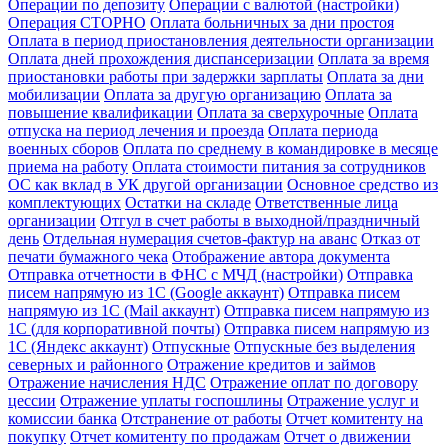
Операции по депозиту
Операции с валютой (настройки)
Операция СТОРНО
Оплата больничных за дни простоя
Оплата в период приостановления деятельности организации
Оплата дней прохождения диспансеризации
Оплата за время
приостановки работы при задержки зарплаты
Оплата за дни
мобилизации
Оплата за другую организацию
Оплата за
повышение квалификации
Оплата за сверхурочные
Оплата
отпуска на период лечения и проезда
Оплата периода
военных сборов
Оплата по среднему в командировке в месяце
приема на работу
Оплата стоимости питания за сотрудников
ОС как вклад в УК другой организации
Основное средство из
комплектующих
Остатки на складе
Ответственные лица
организации
Отгул в счет работы в выходной/праздничный
день
Отдельная нумерация счетов-фактур на аванс
Отказ от
печати бумажного чека
Отображение автора документа
Отправка отчетности в ФНС с МЧД (настройки)
Отправка
писем напрямую из 1С (Google аккаунт)
Отправка писем
напрямую из 1С (Mail аккаунт)
Отправка писем напрямую из
1С (для корпоративной почты)
Отправка писем напрямую из
1С (Яндекс аккаунт)
Отпускные
Отпускные без выделения
северных и районного
Отражение кредитов и займов
Отражение начисления НДС
Отражение оплат по договору
цессии
Отражение уплаты госпошлины
Отражение услуг и
комиссии банка
Отстранение от работы
Отчет комитенту на
покупку
Отчет комитенту по продажам
Отчет о движении