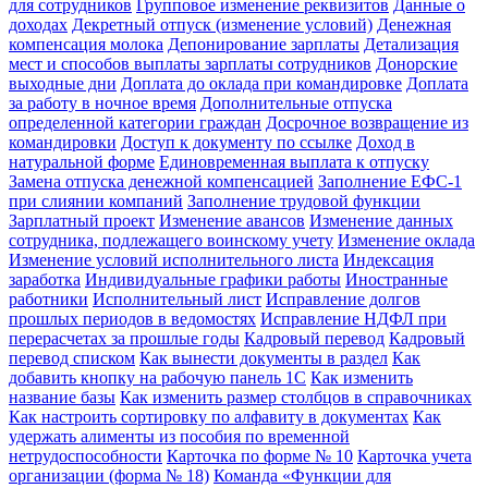
для сотрудников
Групповое изменение реквизитов
Данные о
доходах
Декретный отпуск (изменение условий)
Денежная
компенсация молока
Депонирование зарплаты
Детализация
мест и способов выплаты зарплаты сотрудников
Донорские
выходные дни
Доплата до оклада при командировке
Доплата
за работу в ночное время
Дополнительные отпуска
определенной категории граждан
Досрочное возвращение из
командировки
Доступ к документу по ссылке
Доход в
натуральной форме
Единовременная выплата к отпуску
Замена отпуска денежной компенсацией
Заполнение ЕФС-1
при слиянии компаний
Заполнение трудовой функции
Зарплатный проект
Изменение авансов
Изменение данных
сотрудника, подлежащего воинскому учету
Изменение оклада
Изменение условий исполнительного листа
Индексация
заработка
Индивидуальные графики работы
Иностранные
работники
Исполнительный лист
Исправление долгов
прошлых периодов в ведомостях
Исправление НДФЛ при
перерасчетах за прошлые годы
Кадровый перевод
Кадровый
перевод списком
Как вынести документы в раздел
Как
добавить кнопку на рабочую панель 1С
Как изменить
название базы
Как изменить размер столбцов в справочниках
Как настроить сортировку по алфавиту в документах
Как
удержать алименты из пособия по временной
нетрудоспособности
Карточка по форме № 10
Карточка учета
организации (форма № 18)
Команда «Функции для