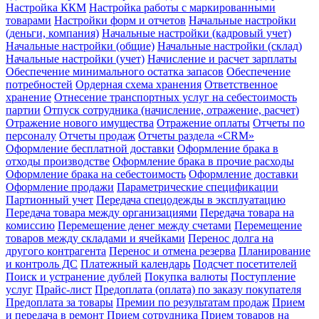
Настройка ККМ
Настройка работы с маркированными
товарами
Настройки форм и отчетов
Начальные настройки
(деньги, компания)
Начальные настройки (кадровый учет)
Начальные настройки (общие)
Начальные настройки (склад)
Начальные настройки (учет)
Начисление и расчет зарплаты
Обеспечение минимального остатка запасов
Обеспечение
потребностей
Ордерная схема хранения
Ответственное
хранение
Отнесение транспортных услуг на себестоимость
партии
Отпуск сотрудника (начисление, отражение, расчет)
Отражение нового имущества
Отражение оплаты
Отчеты по
персоналу
Отчеты продаж
Отчеты раздела «CRM»
Оформление бесплатной доставки
Оформление брака в
отходы производстве
Оформление брака в прочие расходы
Оформление брака на себестоимость
Оформление доставки
Оформление продажи
Параметрические спецификации
Партионный учет
Передача спецодежды в эксплуатацию
Передача товара между организациями
Передача товара на
комиссию
Перемещение денег между счетами
Перемещение
товаров между складами и ячейками
Перенос долга на
другого контрагента
Перенос и отмена резерва
Планирование
и контроль ДС
Платежный календарь
Подсчет посетителей
Поиск и устранение дублей
Покупка валюты
Поступление
услуг
Прайс-лист
Предоплата (оплата) по заказу покупателя
Предоплата за товары
Премии по результатам продаж
Прием
и передача в ремонт
Прием сотрудника
Прием товаров на