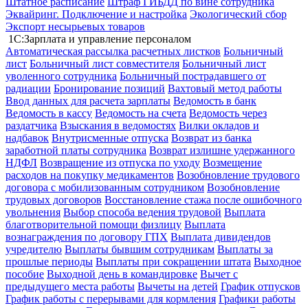
Штатное расписание
Штраф ГИБДД по вине сотрудника
Эквайринг. Подключение и настройка
Экологический сбор
Экспорт несырьевых товаров
1С:Зарплата и управление персоналом
Автоматическая рассылка расчетных листков
Больничный
лист
Больничный лист совместителя
Больничный лист
уволенного сотрудника
Больничный пострадавшего от
радиации
Бронирование позиций
Вахтовый метод работы
Ввод данных для расчета зарплаты
Ведомость в банк
Ведомость в кассу
Ведомость на счета
Ведомость через
раздатчика
Взыскания в ведомостях
Вилки окладов и
надбавок
Внутрисменные отпуска
Возврат из банка
заработной платы сотрудника
Возврат излишне удержанного
НДФЛ
Возвращение из отпуска по уходу
Возмещение
расходов на покупку медикаментов
Возобновление трудового
договора с мобилизованным сотрудником
Возобновление
трудовых договоров
Восстановление стажа после ошибочного
увольнения
Выбор способа ведения трудовой
Выплата
благотворительной помощи физлицу
Выплата
вознаграждения по договору ГПХ
Выплата дивидендов
учредителю
Выплаты бывшим сотрудникам
Выплаты за
прошлые периоды
Выплаты при сокращении штата
Выходное
пособие
Выходной день в командировке
Вычет с
предыдущего места работы
Вычеты на детей
График отпусков
График работы с перерывами для кормления
Графики работы