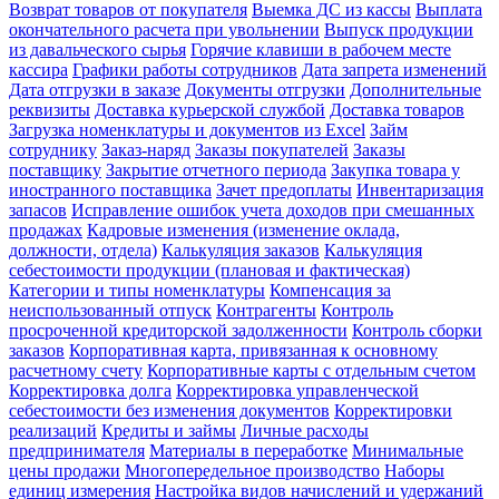
Возврат товаров от покупателя
Выемка ДС из кассы
Выплата
окончательного расчета при увольнении
Выпуск продукции
из давальческого сырья
Горячие клавиши в рабочем месте
кассира
Графики работы сотрудников
Дата запрета изменений
Дата отгрузки в заказе
Документы отгрузки
Дополнительные
реквизиты
Доставка курьерской службой
Доставка товаров
Загрузка номенклатуры и документов из Excel
Займ
сотруднику
Заказ-наряд
Заказы покупателей
Заказы
поставщику
Закрытие отчетного периода
Закупка товара у
иностранного поставщика
Зачет предоплаты
Инвентаризация
запасов
Исправление ошибок учета доходов при смешанных
продажах
Кадровые изменения (изменение оклада,
должности, отдела)
Калькуляция заказов
Калькуляция
себестоимости продукции (плановая и фактическая)
Категории и типы номенклатуры
Компенсация за
неиспользованный отпуск
Контрагенты
Контроль
просроченной кредиторской задолженности
Контроль сборки
заказов
Корпоративная карта, привязанная к основному
расчетному счету
Корпоративные карты с отдельным счетом
Корректировка долга
Корректировка управленческой
себестоимости без изменения документов
Корректировки
реализаций
Кредиты и займы
Личные расходы
предпринимателя
Материалы в переработке
Минимальные
цены продажи
Многопередельное производство
Наборы
единиц измерения
Настройка видов начислений и удержаний