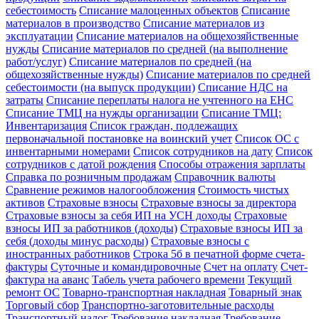
себестоимость
Списание малоценных объектов
Списание
материалов в производство
Списание материалов из
эксплуатации
Списание материалов на общехозяйственные
нужды
Списание материалов по средней (на выполнение
работ/услуг)
Списание материалов по средней (на
общехозяйственные нужды)
Списание материалов по средней
себестоимости (на выпуск продукции)
Списание НДС на
затраты
Списание переплаты налога не учтенного на ЕНС
Списание ТМЦ на нужды организации
Списание ТМЦ:
Инвентаризация
Список граждан, подлежащих
первоначальной постановке на воинский учет
Список ОС с
инвентарными номерами
Список сотрудников на дату
Список
сотрудников с датой рождения
Способы отражения зарплаты
Справка по розничным продажам
Справочник валюты
Сравнение режимов налогообложения
Стоимость чистых
активов
Страховые взносы
Страховые взносы за директора
Страховые взносы за себя ИП на УСН доходы
Страховые
взносы ИП за работников (доходы)
Страховые взносы ИП за
себя (доходы минус расходы)
Страховые взносы с
иностранных работников
Строка 5б в печатной форме счета-
фактуры
Суточные и командировочные
Счет на оплату
Счет-
фактура на аванс
Табель учета рабочего времени
Текущий
ремонт ОС
Товарно-транспортная накладная
Товарный знак
Торговый сбор
Транспортно-заготовительные расходы
Транспортный налог
Требование накладная
Требование-