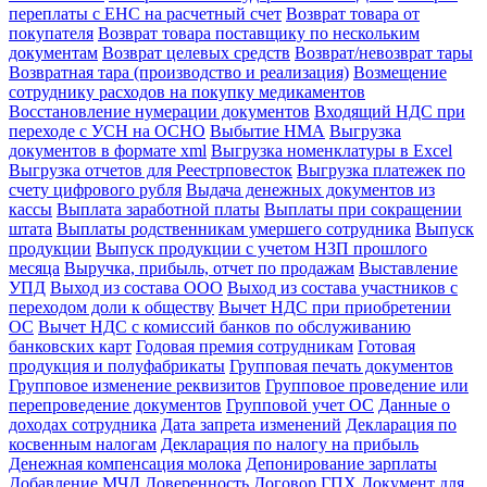
переплаты с ЕНС на расчетный счет
Возврат товара от
покупателя
Возврат товара поставщику по нескольким
документам
Возврат целевых средств
Возврат/невозврат тары
Возвратная тара (производство и реализация)
Возмещение
сотруднику расходов на покупку медикаментов
Восстановление нумерации документов
Входящий НДС при
переходе с УСН на ОСНО
Выбытие НМА
Выгрузка
документов в формате xml
Выгрузка номенклатуры в Excel
Выгрузка отчетов для Реестрповесток
Выгрузка платежек по
счету цифрового рубля
Выдача денежных документов из
кассы
Выплата заработной платы
Выплаты при сокращении
штата
Выплаты родственникам умершего сотрудника
Выпуск
продукции
Выпуск продукции с учетом НЗП прошлого
месяца
Выручка, прибыль, отчет по продажам
Выставление
УПД
Выход из состава ООО
Выход из состава участников с
переходом доли к обществу
Вычет НДС при приобретении
ОС
Вычет НДС с комиссий банков по обслуживанию
банковских карт
Годовая премия сотрудникам
Готовая
продукция и полуфабрикаты
Групповая печать документов
Групповое изменение реквизитов
Групповое проведение или
перепроведение документов
Групповой учет ОС
Данные о
доходах сотрудника
Дата запрета изменений
Декларация по
косвенным налогам
Декларация по налогу на прибыль
Денежная компенсация молока
Депонирование зарплаты
Добавление МЧД
Доверенность
Договор ГПХ
Документ для