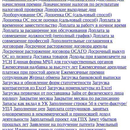
начисления премии
Доначисление налогов по результатам
налоговой проверки
Донорские выходные дни
Дооборудование ОС
Дооценка ОС (сальдовый способ)
Дооценка ОС после оценки (сальдовый способ)
Доплата за
временное заместительство
Доплата за работу в ночное время
Доплата за расширение зон обслуживания
Доплата за
совмещение должностей (неполный график)
Доплата за
совмещение профессий
Дополнительные соглашения к
договорам
Досрочное расторжение договора аренды
Досрочное расторжение договора ОСАГО
Досрочный выкуп
ОС из лизинга
Доставка товаров
Доходы при взаимозачете на
УСН
Единая форма МЧД для государственных органов
Ежемесячная надбавка за выслугу лет
Ежемесячные арендные
платежи при простой аренде
Ежемесячные премии
сотрудникам
Журнал обмена
Загрузка банковской выписки
Загрузка и обновление форм статотчетности
Загрузка
контрагентов из Excel
Загрузка номенклатуры из Excel
Загрузка первички от поставщика
Займ от физического лица
юрлицу
Закрытие месяца
Закрытие месяца по расписанию
Запасы как вклад в УК
Заполнение строки 5б в счете-фактуре/
УПД
Заполнение цен
Зарплата сотрудников, занятых
одновременно в некоммерческой и приносящей доход
деятельности
Зарплатный проект для ГПХ
Зачет убытков
прошлых лет
Заявление на получение патента
Земельный
налог
Изменение данных сотрудника, подлежащего