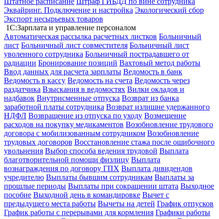
Штатное расписание
Штраф ГИБДД по вине сотрудника
Эквайринг. Подключение и настройка
Экологический сбор
Экспорт несырьевых товаров
1С:Зарплата и управление персоналом
Автоматическая рассылка расчетных листков
Больничный
лист
Больничный лист совместителя
Больничный лист
уволенного сотрудника
Больничный пострадавшего от
радиации
Бронирование позиций
Вахтовый метод работы
Ввод данных для расчета зарплаты
Ведомость в банк
Ведомость в кассу
Ведомость на счета
Ведомость через
раздатчика
Взыскания в ведомостях
Вилки окладов и
надбавок
Внутрисменные отпуска
Возврат из банка
заработной платы сотрудника
Возврат излишне удержанного
НДФЛ
Возвращение из отпуска по уходу
Возмещение
расходов на покупку медикаментов
Возобновление трудового
договора с мобилизованным сотрудником
Возобновление
трудовых договоров
Восстановление стажа после ошибочного
увольнения
Выбор способа ведения трудовой
Выплата
благотворительной помощи физлицу
Выплата
вознаграждения по договору ГПХ
Выплата дивидендов
учредителю
Выплаты бывшим сотрудникам
Выплаты за
прошлые периоды
Выплаты при сокращении штата
Выходное
пособие
Выходной день в командировке
Вычет с
предыдущего места работы
Вычеты на детей
График отпусков
График работы с перерывами для кормления
Графики работы