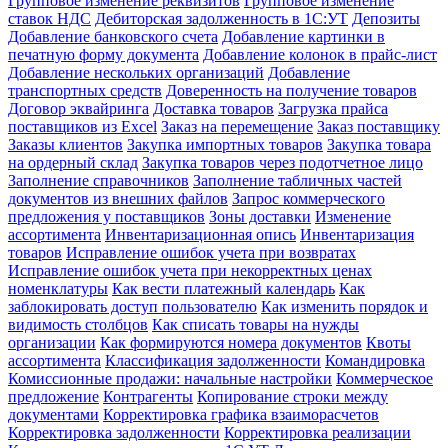
Групповое изменение реквизитов
Групповое изменение
ставок НДС
Дебиторская задолженность в 1С:УТ
Депозиты
Добавление банковского счета
Добавление картинки в
печатную форму документа
Добавление колонок в прайс-лист
Добавление нескольких организаций
Добавление
транспортных средств
Доверенность на получение товаров
Договор эквайринга
Доставка товаров
Загрузка прайса
поставщиков из Excel
Заказ на перемещение
Заказ поставщику
Заказы клиентов
Закупка импортных товаров
Закупка товара
на ордерный склад
Закупка товаров через подотчетное лицо
Заполнение справочников
Заполнение табличных частей
документов из внешних файлов
Запрос коммерческого
предложения у поставщиков
Зоны доставки
Изменение
ассортимента
Инвентаризационная опись
Инвентаризация
товаров
Исправление ошибок учета при возвратах
Исправление ошибок учета при некорректных ценах
номенклатуры
Как вести платежный календарь
Как
заблокировать доступ пользователю
Как изменить порядок и
видимость столбцов
Как списать товары на нужды
организации
Как формируются номера документов
Квоты
ассортимента
Классификация задолженности
Командировка
Комиссионные продажи: начальные настройки
Коммерческое
предложение
Контрагенты
Копирование строки между
документами
Корректировка графика взаиморасчетов
Корректировка задолженности
Корректировка реализации