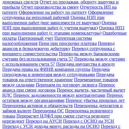
денежных средств
Отчет по продажам, обороту, выручке и
прибыли
Отчет производства за смену
Отчетность ИП на
патенте
Оформление на работу по патенту
Оформление
сотрудника на неполный рабочий
Оценка НЗП при
выполнении работ (вне зависимости от выручки)
Оценка
НЗП при выполнении работ (с учетом выручки)
Оценка НПЗ
при выполнении работ (с этапами номенклатуры)
Ошибочные
оплаты
Партионный учет
Патентная система
налогообложения
Пени при просрочке платежа
Перевод
авансов в безнадежную дебиторку
Перевод сотрудника с
внешнего совместительства
Переводы между банковскими
счетами без использования счета 57
Переводы между счетами
с использованием счета 57
Передача имущества в аренду
Передача права на ФИНВ компании группы
Передача
спецодежды и инвентаря между сотрудниками
Передача
товаров на ответственное хранение
Перемещение товаров
между складами
Перенаем по договору лизинга
Перенос
аванса при смене договора
Перенос вычета, частичный вычет
НДС
Перенос задолженности между контрагентами
Перенос
остатков между организациями
Перенос убытка прошлых лет
Переоценка активов и обязательств
Переоценка депозитов и
займов валюте
Переоценка ОС
Переоценка розничного
товара
Перерасчет НДФЛ при смене статуса резидент/
нерезидент
Переход на АУСН
Переход с ОСНО на УСН
Переход с УСН доходы минус расходы на ОСНО
Переход с