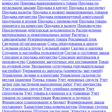
комиссию
Приемка маркированного товара
Продажа по
нескольким заказам
Продажа в кредит
Продажа в рассрочку
Продажа валюты
Продажа и возврат маркированных товаров
Продажа имущества
Продажа немаркируемой алкогольной
продукции в розлив
Продажа с промокодом
Продажа товара,
принятого на комиссию
Продажи в валюте
Производство
Просроченная дебиторская задолженность
Распределение
материальных и нематериальных затрат
Расчеты с
самозанятыми
Резервирование товара
Рекламный блок
Сведения об организации
Сдача оборудования в аренду
Сдельная оплата труда
Сдельный наряд
Скидки и наценки
Создание и настройка пользователя
Состав и состояние заказа
Списание и продажа имущества
Списание материалов в
производство
Сравнение закупочных цен поставщиков
Товар
по нулевой цене
Увольнение сотрудника (предварительные
настройки)
Удержания из зарплаты (алименты, мат.ущерб)
Управление лидами и клиентами
Управление складом по
местам хранения
Уценка товара
Учет денежных средств
Учет
затрат при частичном выполнении работ
Учет имущества
Учет основных средств
Учет серийных номеров
Учет
спецодежды
Учет товара в единицах и в упаковках
Учет
товаров по характеристикам
Факсимиле и подписи
Финансовое планирование и бюджет
Формирование заказа
поставщику
Характеристика номенклатуры
Ценовые группы
Ценообразование
Штатное расписание
Этикетки и ценники