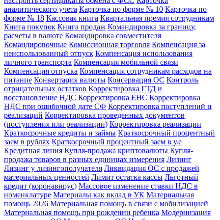
настроить сертификаты обмена с ФСС
Карточка
аналитического учета
Карточка по форме № 10
Карточка по
форме № 18
Кассовая книга
Квартальная премия сотрудникам
Книга покупок
Книга продаж
Командировка за границу,
расчеты в валюте
Командировка совместителя
Командировочные
Комиссионная торговля
Компенсация за
неиспользованный отпуск
Компенсация использования
личного транспорта
Компенсация мобильной связи
Компенсация отпуска
Компенсация сотрудникам расходов на
питание
Конвертация валюты
Консервация ОС
Контроль
отрицательных остатков
Корректировка ГТД и
восстановление НДС
Корректировка ЕНС
Корректировка
НДС при ошибочной дате СФ
Корректировка поступлений и
реализаций
Корректировка проведенных документов
(поступления или реализации)
Корректировка реализации
Краткосрочные кредиты и займы
Краткосрочный процентный
заем в рублях
Краткосрочный процентный заем в у.е
Кредитная линия
Купля-продажа криптовалюты
Купля-
продажа товаров в разных единицах измерения
Лизинг
Лизинг у лизингополучателя
Ликвидация ОС с продажей
материальных ценностей
Лимит остатка кассы
Льготный
кредит (коронавирус)
Массовое изменение ставки НДС в
номенклатуре
Материалы как вклад в УК
Материальная
помощь 2026
Материальная помощь в связи с мобилизацией
Материальная помощь при рождении ребенка
Модернизация