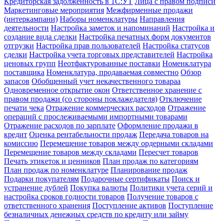
Кредиторская задолженность в 1С:УТ
Лица с правом подписи
Маркетинговые мероприятия
Межфирменные продажи
(интеркампани)
Наборы номенклатуры
Направления
деятельности
Настройка заметок и напоминаний
Настройка и
создание вида сделки
Настройка печатных форм документов
отгрузки
Настройка прав пользователей
Настройка статусов
сделки
Настройка учета торговых представителей
Настройка
ценовых групп
Неотфактурованные поставки
Номенклатура
поставщика
Номенклатура, продаваемая совместно
Обзор
запасов
Обобщенный учет некачественного товараа
Одновременное открытие окон
Ответственное хранение с
правом продажи (со стороны поклажедателя)
Отключение
печати чека
Отражение коммерческих расходов
Отражение
операций с прослеживаемыми импортными товарами
Отражение расходов по зарплате
Оформление продажи в
кредит
Оценка рентабельности продаж
Передача товаров на
комиссию
Перемещение товаров между ордерными складами
Перемещение товаров между складами
Пересчет товаров
Печать этикеток и ценников
План продаж по категориям
План продаж по номенклатуре
Планирование продаж
Подарки покупателям
Подарочные сертификаты
Поиск и
устранение дублей
Покупка валюты
Политики учета серий и
настройка сроков годности товаров
Получение товаров с
ответственного хранения
Поступление активов
Поступление
безналичных денежных средств по кредиту или займу