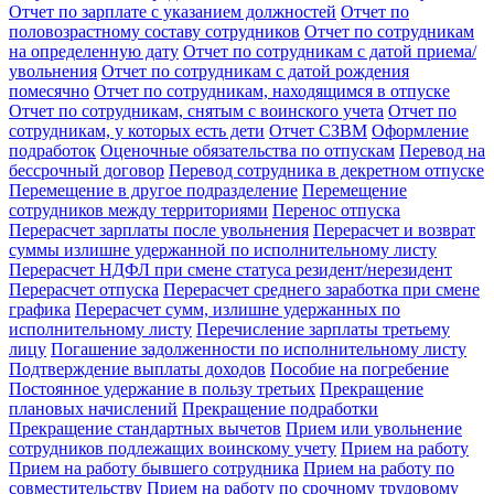
Отчет по зарплате с указанием должностей
Отчет по
половозрастному составу сотрудников
Отчет по сотрудникам
на определенную дату
Отчет по сотрудникам с датой приема/
увольнения
Отчет по сотрудникам с датой рождения
помесячно
Отчет по сотрудникам, находящимся в отпуске
Отчет по сотрудникам, снятым с воинского учета
Отчет по
сотрудникам, у которых есть дети
Отчет СЗВМ
Оформление
подработок
Оценочные обязательства по отпускам
Перевод на
бессрочный договор
Перевод сотрудника в декретном отпуске
Перемещение в другое подразделение
Перемещение
сотрудников между территориями
Перенос отпуска
Перерасчет зарплаты после увольнения
Перерасчет и возврат
суммы излишне удержанной по исполнительному листу
Перерасчет НДФЛ при смене статуса резидент/нерезидент
Перерасчет отпуска
Перерасчет среднего заработка при смене
графика
Перерасчет сумм, излишне удержанных по
исполнительному листу
Перечисление зарплаты третьему
лицу
Погашение задолженности по исполнительному листу
Подтверждение выплаты доходов
Пособие на погребение
Постоянное удержание в пользу третьих
Прекращение
плановых начислений
Прекращение подработки
Прекращение стандартных вычетов
Прием или увольнение
сотрудников подлежащих воинскому учету
Прием на работу
Прием на работу бывшего сотрудника
Прием на работу по
совместительству
Прием на работу по срочному трудовому