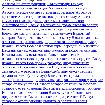
Авансовый отчет (закупки)
Автоматизация склада
Автоматическая инкассация
Автоматические скидки
Автоматическое снятие устаревших резервов
Адресное
хранение
Анализ движения товаров по складу
Анализ
комиссионных продаж и расчеты с комиссионером
Анкетирование
Артикул в печатной форме счета на оплату
Блокировка ячеек на адресном складе
Бонусная система
Бонусные карты (напоминание менеджеру)
Валютный
контроль
Ввод начальных остатков в кассу
Ввод начальных
остатков возвратной тары, принятой от поставщиков
Ввод
начальных остатков возвратной тары, переданной клиентам
Ввод начальных остатков задолженности подотчетных лиц
Ввод начальных остатков на банковские счета
Ввод
начальных остатков перерасходов подотчетных средств
Ввод
начальных остатков прочих расходов
Ввод начальных
остатков собственных товаров
Ввод начальных остатков
финансового результата
Взаимодействие между своими
организациями (учет услуг)
Взаимозачет задолженности в
1С:УТ
Внешний вид программы
Возврат поставщику
Возврат
товара от покупателя
Возврат товаров от клиента
Возврат
товаров с ответхранения
Возвраты в комиссионной торговле
Вопросы для анкетирования
Выдача заданий торговым
представителям
Выдача под отчет в разрезе целей
Выкуп
товаров с ответхранения
Выплата зарплаты из кассы