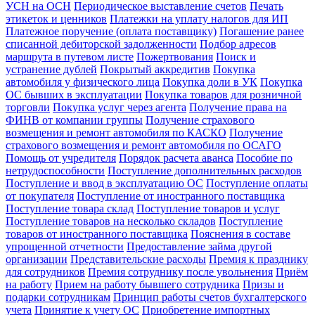
УСН на ОСН
Периодическое выставление счетов
Печать
этикеток и ценников
Платежки на уплату налогов для ИП
Платежное поручение (оплата поставщику)
Погашение ранее
списанной дебиторской задолженности
Подбор адресов
маршрута в путевом листе
Пожертвования
Поиск и
устранение дублей
Покрытый аккредитив
Покупка
автомобиля у физического лица
Покупка доли в УК
Покупка
ОС бывших в эксплуатации
Покупка товаров для розничной
торговли
Покупка услуг через агента
Получение права на
ФИНВ от компании группы
Получение страхового
возмещения и ремонт автомобиля по КАСКО
Получение
страхового возмещения и ремонт автомобиля по ОСАГО
Помощь от учредителя
Порядок расчета аванса
Пособие по
нетрудоспособности
Поступление дополнительных расходов
Поступление и ввод в эксплуатацию ОС
Поступление оплаты
от покупателя
Поступление от иностранного поставщика
Поступление товара склад
Поступление товаров и услуг
Поступление товаров на несколько складов
Поступление
товаров от иностранного поставщика
Пояснения в составе
упрощенной отчетности
Предоставление займа другой
организации
Представительские расходы
Премия к празднику
для сотрудников
Премия сотруднику после увольнения
Приём
на работу
Прием на работу бывшего сотрудника
Призы и
подарки сотрудникам
Принцип работы счетов бухгалтерского
учета
Принятие к учету ОС
Приобретение импортных