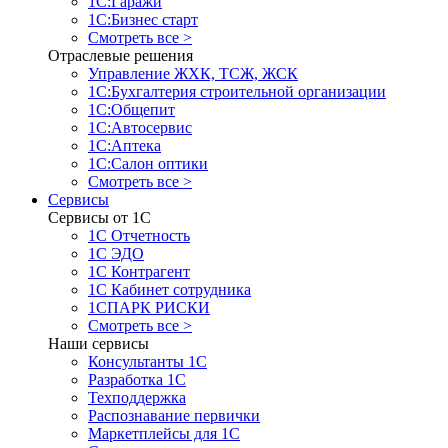
1С:Гаражи
1С:Бизнес старт
Смотреть все >
Отраслевые решения
Управление ЖХК, ТСЖ, ЖСК
1С:Бухгалтерия строительной организации
1С:Общепит
1С:Автосервис
1С:Аптека
1С:Салон оптики
Смотреть все >
Сервисы
Сервисы от 1С
1С Отчетность
1С ЭДО
1С Контрагент
1С Кабинет сотрудника
1СПАРК РИСКИ
Смотреть все >
Наши сервисы
Консультанты 1С
Разработка 1С
Техподдержка
Распознавание первички
Маркетплейсы для 1С