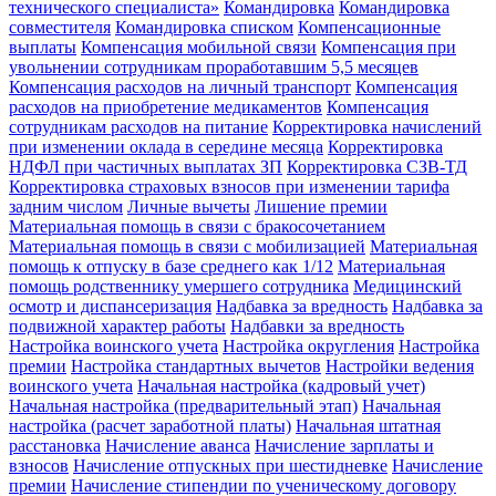
технического специалиста»
Командировка
Командировка
совместителя
Командировка списком
Компенсационные
выплаты
Компенсация мобильной связи
Компенсация при
увольнении сотрудникам проработавшим 5,5 месяцев
Компенсация расходов на личный транспорт
Компенсация
расходов на приобретение медикаментов
Компенсация
сотрудникам расходов на питание
Корректировка начислений
при изменении оклада в середине месяца
Корректировка
НДФЛ при частичных выплатах ЗП
Корректировка СЗВ-ТД
Корректировка страховых взносов при изменении тарифа
задним числом
Личные вычеты
Лишение премии
Материальная помощь в связи с бракосочетанием
Материальная помощь в связи с мобилизацией
Материальная
помощь к отпуску в базе среднего как 1/12
Материальная
помощь родственнику умершего сотрудника
Медицинский
осмотр и диспансеризация
Надбавка за вредность
Надбавка за
подвижной характер работы
Надбавки за вредность
Настройка воинского учета
Настройка округления
Настройка
премии
Настройка стандартных вычетов
Настройки ведения
воинского учета
Начальная настройка (кадровый учет)
Начальная настройка (предварительный этап)
Начальная
настройка (расчет заработной платы)
Начальная штатная
расстановка
Начисление аванса
Начисление зарплаты и
взносов
Начисление отпускных при шестидневке
Начисление
премии
Начисление стипендии по ученическому договору