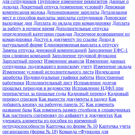
для сотрудников
Групповое изменение реквизитов
Данные о
доходах
Декретный отпуск (изменение условий)
Денежная
компенсация молока
Депонирование зарплаты
Детализация
мест и способов выплаты зарплаты сотрудников
Донорские
выходные дни
Доплата до оклада при командировке
Доплата
за работу в ночное время
Дополнительные отпуска
определенной категории граждан
Досрочное возвращение из
командировки
Доступ к документу по ссылке
Доход в
натуральной форме
Единовременная выплата к отпуску
Замена отпуска денежной компенсацией
Заполнение ЕФС-1
при слиянии компаний
Заполнение трудовой функции
Зарплатный проект
Изменение авансов
Изменение данных
сотрудника, подлежащего воинскому учету
Изменение оклада
Изменение условий исполнительного листа
Индексация
заработка
Индивидуальные графики работы
Иностранные
работники
Исполнительный лист
Исправление долгов
прошлых периодов в ведомостях
Исправление НДФЛ при
перерасчетах за прошлые годы
Кадровый перевод
Кадровый
перевод списком
Как вынести документы в раздел
Как
добавить кнопку на рабочую панель 1С
Как изменить
название базы
Как изменить размер столбцов в справочниках
Как настроить сортировку по алфавиту в документах
Как
удержать алименты из пособия по временной
нетрудоспособности
Карточка по форме № 10
Карточка учета
организации (форма № 18)
Команда «Функции для