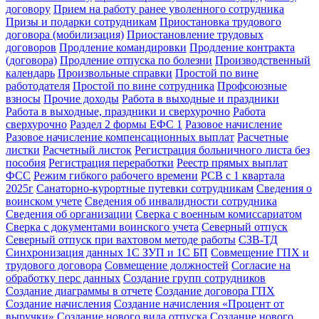
договору
Прием на работу ранее уволенного сотрудника
Призы и подарки сотрудникам
Приостановка трудового
договора (мобилизация)
Приостановление трудовых
договоров
Продление командировки
Продление контракта
(договора)
Продление отпуска по болезни
Производственный
календарь
Произвольные справки
Простой по вине
работодателя
Простой по вине сотрудника
Профсоюзные
взносы
Прочие доходы
Работа в выходные и праздники
Работа в выходные, праздники и сверхурочно
Работа
сверхурочно
Раздел 2 формы ЕФС 1
Разовое начисление
Разовое начисление компенсационных выплат
Расчетные
листки
Расчетный листок
Регистрация больничного листа без
пособия
Регистрация переработки
Реестр прямых выплат
ФСС
Режим гибкого рабочего времени
РСВ с 1 квартала
2025г
Санаторно-курортные путевки сотрудникам
Сведения о
воинском учете
Сведения об инвалидности сотрудника
Сведения об организации
Сверка с военным комиссариатом
Сверка с документами воинского учета
Северный отпуск
Северный отпуск при вахтовом методе работы
СЗВ-ТД
Синхронизация данных 1С ЗУП и 1С БП
Совмещение ГПХ и
трудового договора
Совмещение должностей
Согласие на
обработку перс данных
Создание групп сотрудников
Создание диаграммы в отчете
Создание договора ГПХ
Создание начисления
Создание начисления «Процент от
выручки»
Создание нового вида отпуска
Создание нового