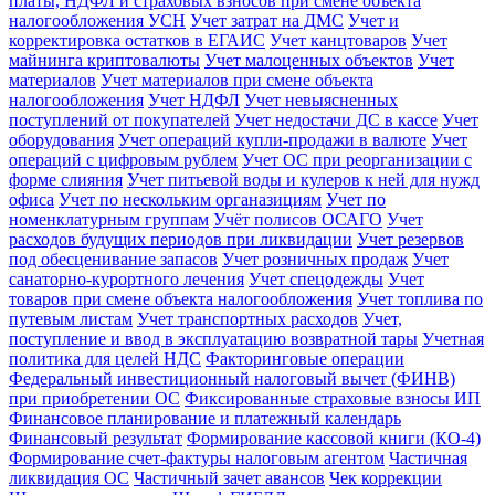
платы, НДФЛ и страховых взносов при смене объекта
налогообложения УСН
Учет затрат на ДМС
Учет и
корректировка остатков в ЕГАИС
Учет канцтоваров
Учет
майнинга криптовалюты
Учет малоценных объектов
Учет
материалов
Учет материалов при смене объекта
налогообложения
Учет НДФЛ
Учет невыясненных
поступлений от покупателей
Учет недостачи ДС в кассе
Учет
оборудования
Учет операций купли-продажи в валюте
Учет
операций с цифровым рублем
Учет ОС при реорганизации с
форме слияния
Учет питьевой воды и кулеров к ней для нужд
офиса
Учет по нескольким органазициям
Учет по
номенклатурным группам
Учёт полисов ОСАГО
Учет
расходов будущих периодов при ликвидации
Учет резервов
под обесценивание запасов
Учет розничных продаж
Учет
санаторно-курортного лечения
Учет спецодежды
Учет
товаров при смене объекта налогообложения
Учет топлива по
путевым листам
Учет транспортных расходов
Учет,
поступление и ввод в эксплуатацию возвратной тары
Учетная
политика для целей НДС
Факторинговые операции
Федеральный инвестиционный налоговый вычет (ФИНВ)
при приобретении ОС
Фиксированные страховые взносы ИП
Финансовое планирование и платежный календарь
Финансовый результат
Формирование кассовой книги (КО-4)
Формирование счет-фактуры налоговым агентом
Частичная
ликвидация ОС
Частичный зачет авансов
Чек коррекции