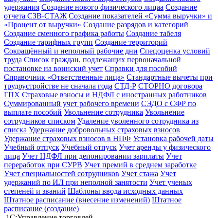
удержания
Создание нового физического лицаа
Создание
отчета СЗВ-СТАЖ
Создание показателей «Сумма выручки» и
«Процент от выручки»
Создание разрядов и категорий
Создание сменного графика работы
Создание табеля
Создание тарифных групп
Создание территорий
Сокращённый и неполный рабочие дни
Спецоценка условий
труда
Список граждан, подлежащих первоначальной
постановке на воинский учет
Справки для пособий
Справочник «Ответственные лица»
Стандартные вычеты при
трудоустройстве не сначала года
СТД-Р
СТОРНО договора
ГПХ
Страховые взносы и НДФЛ с иностранных работников
Суммированный учет рабочего времени
СЭДО с СФР по
выплате пособий
Увольнение сотрудника
Увольнение
сотрудников списком
Удаление уволенного сотрудника из
списка
Удержание добровольных страховых взносов
Удержание страховых взносов в НПФ
Установка рабочей даты
Учебный отпуск
Учебный отпуск
Учет аренды у физического
лица
Учет НДФЛ при депонировании зарплаты
Учет
переработок при СУРВ
Учет премий в среднем заработке
Учет специальностей сотрудников
Учет стажа
Учет
удержаний по ИЛ при неполной занятости
Учет ученых
степеней и званий
Шаблоны ввода исходных данных
Штатное расписание (внесение изменений)
Штатное
расписание (создание)
1С:Управление торговлей