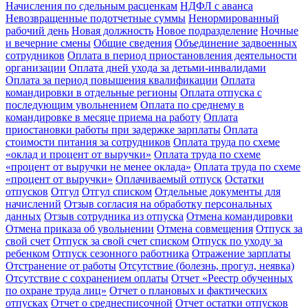
Начисления по сдельным расценкам
НДФЛ с аванса
Невозвращенные подотчетные суммы
Ненормированный
рабочий день
Новая должность
Новое подразделение
Ночные
и вечерние смены
Общие сведения
Объединение задвоенных
сотрудников
Оплата в период приостановления деятельности
организации
Оплата дней ухода за детьми-инвалидами
Оплата за период повышения квалификации
Оплата
командировки в отдельные регионы
Оплата отпуска с
последующим увольнением
Оплата по среднему в
командировке в месяце приема на работу
Оплата
приостановки работы при задержке зарплаты
Оплата
стоимости питания за сотрудников
Оплата труда по схеме
«оклад и процент от выручки»
Оплата труда по схеме
«процент от выручки не менее оклада»
Оплата труда по схеме
«процент от выручки»
Оплачиваемый отпуск
Остатки
отпусков
Отгул
Отгул списком
Отдельные документы для
начислений
Отзыв согласия на обработку персональных
данных
Отзыв сотрудника из отпуска
Отмена командировки
Отмена приказа об увольнении
Отмена совмещения
Отпуск за
свой счет
Отпуск за свой счет списком
Отпуск по уходу за
ребенком
Отпуск сезонного работника
Отражение зарплаты
Отстранение от работы
Отсутствие (болезнь, прогул, неявка)
Отсутствие с сохранением оплаты
Отчет «Реестр обученных
по охране труда лиц»
Отчет о плановых и фактических
отпусках
Отчет о среднесписочной
Отчет остатки отпусков