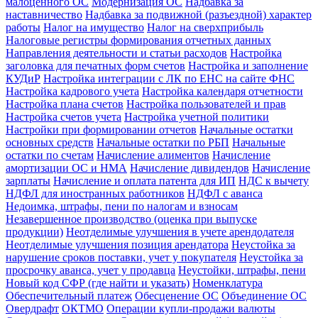
малоценного ОС
Модернизация ОС
Надбавка за
наставничество
Надбавка за подвижной (разъездной) характер
работы
Налог на имущество
Налог на сверхприбыль
Налоговые регистры формирования отчетных данных
Направления деятельности и статьи расходов
Настройка
заголовка для печатных форм счетов
Настройка и заполнение
КУДиР
Настройка интеграции с ЛК по ЕНС на сайте ФНС
Настройка кадрового учета
Настройка календаря отчетности
Настройка плана счетов
Настройка пользователей и прав
Настройка счетов учета
Настройка учетной политики
Настройки при формировании отчетов
Начальные остатки
основных средств
Начальные остатки по РБП
Начальные
остатки по счетам
Начисление алиментов
Начисление
амортизации ОС и НМА
Начисление дивидендов
Начисление
зарплаты
Начисление и оплата патента для ИП
НДС к вычету
НДФЛ для иностранных работников
НДФЛ с аванса
Недоимка, штрафы, пени по налогам и взносам
Незавершенное производство (оценка при выпуске
продукции)
Неотделимые улучшения в учете арендодателя
Неотделимые улучшения позиция арендатора
Неустойка за
нарушение сроков поставки, учет у покупателя
Неустойка за
просрочку аванса, учет у продавца
Неустойки, штрафы, пени
Новый код СФР (где найти и указать)
Номенклатура
Обеспечительный платеж
Обесценение ОС
Объединение ОС
Овердрафт
ОКТМО
Операции купли-продажи валюты