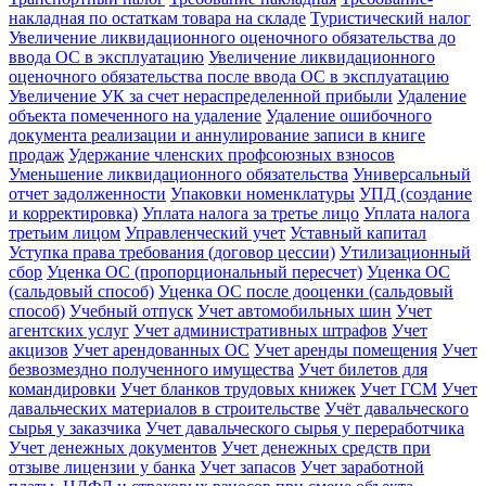
накладная по остаткам товара на складе
Туристический налог
Увеличение ликвидационного оценочного обязательства до
ввода ОС в эксплуатацию
Увеличение ликвидационного
оценочного обязательства после ввода ОС в эксплуатацию
Увеличение УК за счет нераспределенной прибыли
Удаление
объекта помеченного на удаление
Удаление ошибочного
документа реализации и аннулирование записи в книге
продаж
Удержание членских профсоюзных взносов
Уменьшение ликвидационного обязательства
Универсальный
отчет задолженности
Упаковки номенклатуры
УПД (создание
и корректировка)
Уплата налога за третье лицо
Уплата налога
третьим лицом
Управленческий учет
Уставный капитал
Уступка права требования (договор цессии)
Утилизационный
сбор
Уценка ОС (пропорциональный пересчет)
Уценка ОС
(сальдовый способ)
Уценка ОС после дооценки (сальдовый
способ)
Учебный отпуск
Учет автомобильных шин
Учет
агентских услуг
Учет административных штрафов
Учет
акцизов
Учет арендованных ОС
Учет аренды помещения
Учет
безвозмездно полученного имущества
Учет билетов для
командировки
Учет бланков трудовых книжек
Учет ГСМ
Учет
давальческих материалов в строительстве
Учёт давальческого
сырья у заказчика
Учет давальческого сырья у переработчика
Учет денежных документов
Учет денежных средств при
отзыве лицензии у банка
Учет запасов
Учет заработной