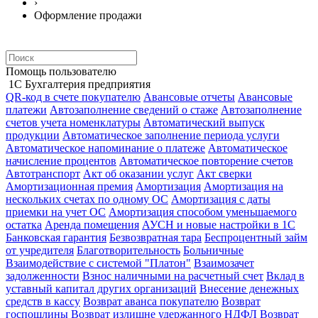
›
Оформление продажи
Помощь пользователю
1С Бухгалтерия предприятия
QR-код в счете покупателю
Авансовые отчеты
Авансовые
платежи
Автозаполнение сведений о стаже
Автозаполнение
счетов учета номенклатуры
Автоматический выпуск
продукции
Автоматическое заполнение периода услуги
Автоматическое напоминание о платеже
Автоматическое
начисление процентов
Автоматическое повторение счетов
Автотранспорт
Акт об оказании услуг
Акт сверки
Амортизационная премия
Амортизация
Амортизация на
нескольких счетах по одному ОС
Амортизация с даты
приемки на учет ОС
Амортизация способом уменьшаемого
остатка
Аренда помещения
АУСН и новые настройки в 1С
Банковская гарантия
Безвозвратная тара
Беспроцентный займ
от учредителя
Благотворительность
Больничные
Взаимодействие с системой "Платон"
Взаимозачет
задолженности
Взнос наличными на расчетный счет
Вклад в
уставный капитал других организаций
Внесение денежных
средств в кассу
Возврат аванса покупателю
Возврат
госпошлины
Возврат излишне удержанного НДФЛ
Возврат