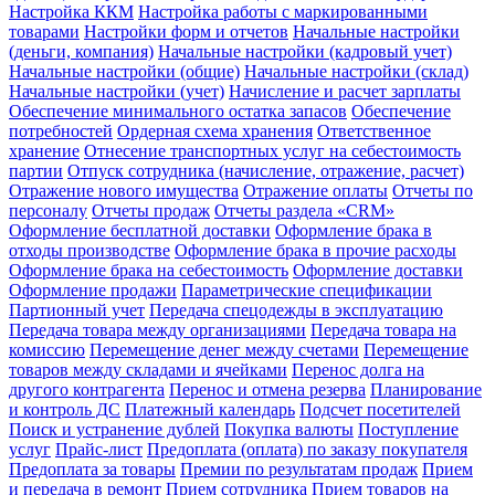
Настройка ККМ
Настройка работы с маркированными
товарами
Настройки форм и отчетов
Начальные настройки
(деньги, компания)
Начальные настройки (кадровый учет)
Начальные настройки (общие)
Начальные настройки (склад)
Начальные настройки (учет)
Начисление и расчет зарплаты
Обеспечение минимального остатка запасов
Обеспечение
потребностей
Ордерная схема хранения
Ответственное
хранение
Отнесение транспортных услуг на себестоимость
партии
Отпуск сотрудника (начисление, отражение, расчет)
Отражение нового имущества
Отражение оплаты
Отчеты по
персоналу
Отчеты продаж
Отчеты раздела «CRM»
Оформление бесплатной доставки
Оформление брака в
отходы производстве
Оформление брака в прочие расходы
Оформление брака на себестоимость
Оформление доставки
Оформление продажи
Параметрические спецификации
Партионный учет
Передача спецодежды в эксплуатацию
Передача товара между организациями
Передача товара на
комиссию
Перемещение денег между счетами
Перемещение
товаров между складами и ячейками
Перенос долга на
другого контрагента
Перенос и отмена резерва
Планирование
и контроль ДС
Платежный календарь
Подсчет посетителей
Поиск и устранение дублей
Покупка валюты
Поступление
услуг
Прайс-лист
Предоплата (оплата) по заказу покупателя
Предоплата за товары
Премии по результатам продаж
Прием
и передача в ремонт
Прием сотрудника
Прием товаров на