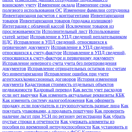
воинскому учету
Изменение оклада
Изменение срока
полезного использования ОС
Изменение фамилии сотрудника
Инвентаризация расчетов с контрагентами
Инвентаризация
товаров
Инвентаризация товаров (продажа излишков)
Интеграция с облачной кассой
Исключение товаров из
прослеживаемости
Исполнительный лист
Использование
статей затрат
Исправление в УПД сведений неплательщиком
НДС
Исправление в УПД сведений, относящихся к
первичному документу
Исправление в УПД сведений,
относящихся к счету-фактуре
Исправление в УПД сведений,
относящихся к счету-фактуре и первичному документу
Исправление неверного счета учета без перепроведения
документов
Исправление отрицательных остатков по счетам
без инвентаризации
Исправление ошибок при учете
агентских/комиссионных договоров
История изменения
документа
Кадастровая стоимость отдельных объектов
недвижимости
Кадровый перевод
Как вести учет расходов
если нет выручки
Как изменить актуальные реквизиты КБК
Как изменить систему налогообложения
Как оформить
продажу, если покупатель и грузополучатель разные лица
Как
покупать упаковками, а продавать поштучно
Как проверить
наличие льгот при УСН по региону регистрации
Как убрать
пустые строки в отчетности
Как удержать алименты из
пособия по временной нетрудоспособности
Как установить и