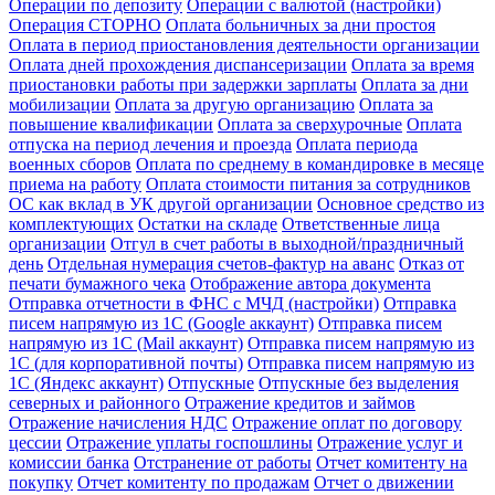
Операции по депозиту
Операции с валютой (настройки)
Операция СТОРНО
Оплата больничных за дни простоя
Оплата в период приостановления деятельности организации
Оплата дней прохождения диспансеризации
Оплата за время
приостановки работы при задержки зарплаты
Оплата за дни
мобилизации
Оплата за другую организацию
Оплата за
повышение квалификации
Оплата за сверхурочные
Оплата
отпуска на период лечения и проезда
Оплата периода
военных сборов
Оплата по среднему в командировке в месяце
приема на работу
Оплата стоимости питания за сотрудников
ОС как вклад в УК другой организации
Основное средство из
комплектующих
Остатки на складе
Ответственные лица
организации
Отгул в счет работы в выходной/праздничный
день
Отдельная нумерация счетов-фактур на аванс
Отказ от
печати бумажного чека
Отображение автора документа
Отправка отчетности в ФНС с МЧД (настройки)
Отправка
писем напрямую из 1С (Google аккаунт)
Отправка писем
напрямую из 1С (Mail аккаунт)
Отправка писем напрямую из
1С (для корпоративной почты)
Отправка писем напрямую из
1С (Яндекс аккаунт)
Отпускные
Отпускные без выделения
северных и районного
Отражение кредитов и займов
Отражение начисления НДС
Отражение оплат по договору
цессии
Отражение уплаты госпошлины
Отражение услуг и
комиссии банка
Отстранение от работы
Отчет комитенту на
покупку
Отчет комитенту по продажам
Отчет о движении