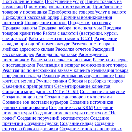
Поступление товара
Поступление услуг
Прием товаров на
комиссию
Прием товаров на ответхранение
Приобретение
товаров у поставщика
Приобретение товаров/услуг в валюте
Приходный кассовый ордер
Причины возникновения
претензий
Проведение опросов
Продажа в рассрочку
Продажа валюты
Продажа набора номенклатуры
Продажа
товаров хранителю
Работа с валютой (настройки, курсы,
счета, касса)
Работа с самозанятыми в 1С:УТ
Разделение
складов при одной номенклатуре
Размещение товара в
ячейках адресного склада
Рассылка отчетов
Расходный
кассовый ордер
Расходы по доставке
Расхождения с
поставщиком
Расчеты и сверка с клиентами
Расчеты и сверка
с поставщиками
Реализация и возврат комиссионного товара
Реализация по нескольким заказам клиента
Реализация товара
с ордерного склада
Реализация товаров/услуг в валюте
Роли
контактных лиц
Ручные скидки
Сборка и разборка товаров
Сведения о предприятии
Сегментирование клиентов
Синхронизация данных 1УТ и 1С БП
Соглашения о закупке
Создание видов цен
Создание договоров с клиентами
Создание зон доставки курьеров
Создание источников
данных планирования
Создание кассы ККМ
Создание
номенклатуры
Создание номенклатуры со статусом "Не
годен"
Создание поручений экспедиторам
Создание
претензии
Создание сделки
Создание склада
Создание
статусов сборки и доставки
Создание типов транспортных