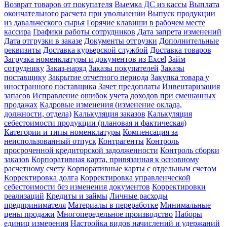
Возврат товаров от покупателя
Выемка ДС из кассы
Выплата
окончательного расчета при увольнении
Выпуск продукции
из давальческого сырья
Горячие клавиши в рабочем месте
кассира
Графики работы сотрудников
Дата запрета изменений
Дата отгрузки в заказе
Документы отгрузки
Дополнительные
реквизиты
Доставка курьерской службой
Доставка товаров
Загрузка номенклатуры и документов из Excel
Займ
сотруднику
Заказ-наряд
Заказы покупателей
Заказы
поставщику
Закрытие отчетного периода
Закупка товара у
иностранного поставщика
Зачет предоплаты
Инвентаризация
запасов
Исправление ошибок учета доходов при смешанных
продажах
Кадровые изменения (изменение оклада,
должности, отдела)
Калькуляция заказов
Калькуляция
себестоимости продукции (плановая и фактическая)
Категории и типы номенклатуры
Компенсация за
неиспользованный отпуск
Контрагенты
Контроль
просроченной кредиторской задолженности
Контроль сборки
заказов
Корпоративная карта, привязанная к основному
расчетному счету
Корпоративные карты с отдельным счетом
Корректировка долга
Корректировка управленческой
себестоимости без изменения документов
Корректировки
реализаций
Кредиты и займы
Личные расходы
предпринимателя
Материалы в переработке
Минимальные
цены продажи
Многопередельное производство
Наборы
единиц измерения
Настройка видов начислений и удержаний