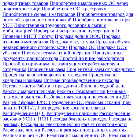
подакцизных товаров
Приобретение малоценных ОС через
подотчетное лицо
Приобретение ОС в рассрочку
Приобретение сырья и материалов
Приобретение товаров для
оптовой торговли с постоплатой
Приобретение товаров при
УСН
Приостановка трудового договора в связи с
мобилизацией
Проверка и исправление нумерации в 1С
Проверка РНПТ
Прогул
Продажа доли в ООО
Продажа
излишков материалов
Продажа макулатуры
Продажа объекта
незавершенного строительства
Продажа ОС
Продажа ОС с
убытком
Пропуск регламентной операции
Пропущенные
документы прошлого года
Простой по вине работодателя
Простой по причинам, не зависящим от работодателя и
сотрудника
Процентный заем
Процентный заём от учредителя
Проценты на остаток денежных средств
Проценты по
кредитам и займам
Прямые производственные расходы
Путевые листы
Работа в праздничный или выходной день
Работа с маркетплейсами
Работа с самозанятыми
Разбивка
платежа в выписке
Разбивка платежа при перечислении ДС
Раздел 2 формы ЕФС 1
Разделение ОС
Разрывы страниц при
печати ТОРГ-12
Распределение косвенных затрат
Распределение НДС
Распределение прибыли
Распределение
расходов УСН и ПСН
Расходы будущих периодов
Расходы на
рекламу
Расходы на электроэнергию
Расчет себестоимости
Расчетные листки
Расчеты в разных иностранных валютах
Реализация без НДС
Реализация малоценного ОС
Реализация