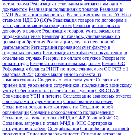
металлолома
Реализация нескольким контрагентам одним
документом
Реализация подакцизных товаров
Реализация
ТМЦ
Реализация товаров в у.е
Реализация товаров на УСН со
ставками НДС 20 (10)%
Реализация товаров по договорам в
у.е. с увеличивающим процентом
Реализация товаров по
договору в валюте
Реализация товаров, учитываемых по
продажным ценам
Реализация товаров, учитываемых по
ценам приобретения
Реализация услуг по неосновной
деятельности
Регистрация продавцом счет-фактур в
отдельных случаях
Регистрация счет-фактур покупателем, в
отдельных случаях
Резервы по оплате отпусков
Резервы по
оплате труда
Резервы по сомнительным долгам
Ремонт ОС
Реформация баланса
РНПТ по прослеживаемым ОС
РСВ с 1
квартала 2025г
Сборка малоценного объекта из
комплектующих
Сведения о воинском учете
Сведения о
приеме или увольнении сотрудников, подлежащих воинскому
учету
Себестоимость - расчет и калькуляция
СЗВ-СТАЖ
Совмещение УСН и патента
Согласование авансовых отчетов
с возвратами и удержаниями
Согласование платежей
Создание иностранного контрагента
Создание новой
организации
Создание обособленного подразделения
Создание, загрузка и отзыв МЧД в СФР (бывший ФСС)
Создание, загрузка и отзыв МЧД в ФНС
Сортировка
сотрудников в табеле
Спецификация
Спецификация готовой
продукции
Списание задолженности
Списание затрат на