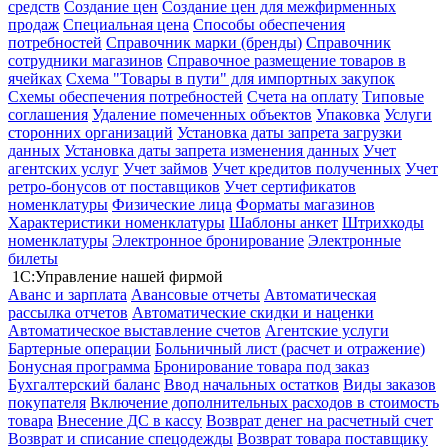
средств
Создание цен
Создание цен для межфирменных
продаж
Специальная цена
Способы обеспечения
потребностей
Справочник марки (бренды)
Справочник
сотрудники магазинов
Справочное размещение товаров в
ячейках
Схема "Товары в пути" для импортных закупок
Схемы обеспечения потребностей
Счета на оплату
Типовые
соглашения
Удаление помеченных объектов
Упаковка
Услуги
сторонних организаций
Установка даты запрета загрузки
данных
Установка даты запрета изменения данных
Учет
агентских услуг
Учет займов
Учет кредитов полученных
Учет
ретро-бонусов от поставщиков
Учет сертификатов
номенклатуры
Физические лица
Форматы магазинов
Характеристики номенклатуры
Шаблоны анкет
Штрихкоды
номенклатуры
Электронное бронирование
Электронные
билеты
1С:Управление нашей фирмой
Аванс и зарплата
Авансовые отчеты
Автоматическая
рассылка отчетов
Автоматические скидки и наценки
Автоматическое выставление счетов
Агентские услуги
Бартерные операции
Больничный лист (расчет и отражение)
Бонусная программа
Бронирование товара под заказ
Бухгалтерский баланс
Ввод начальных остатков
Виды заказов
покупателя
Включение дополнительных расходов в стоимость
товара
Внесение ДС в кассу
Возврат денег на расчетный счет
Возврат и списание спецодежды
Возврат товара поставщику